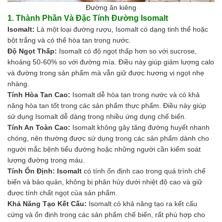
Men vi sinh EM gốc
Đường ăn kiêng
Bổ sung khoáng chất
1. Thành Phần Và Đặc Tính
Đường Isomalt
Bổ gan và giải độc gan
Isomalt:
Là một loại đường rượu, Isomalt có dạng tinh thể hoặc
Phòng và trị bệnh
bột trắng và có thể hòa tan trong nước.
Bổ sung dinh dưỡng tăng trọng
Độ Ngọt Thấp:
Isomalt
có độ ngọt thấp hơn so với sucrose,
Hấp thụ khí độc Yucca
khoảng 50-60% so với đường mía. Điều này giúp giảm lượng calo
HÓA CHẤT XỬ LÝ NƯỚC
và đường trong sản phẩm mà vẫn giữ được hương vị ngọt nhẹ
Xử lý nước hồ bơi
nhàng.
Xử lý nước sinh hoạt
Tính Hòa Tan Cao:
Isomalt dễ hòa tan trong nước và có khả
Xử lý nước thải
năng hòa tan tốt trong các sản phẩm thực phẩm. Điều này giúp
Xử lý nước giếng khoan
sử dụng Isomalt dễ dàng trong nhiều ứng dụng chế biến.
Xử lý nước khác
Tính An Toàn Cao:
Isomalt không gây tăng
đường
huyết nhanh
DUNG MÔI CÔNG NGHIỆP
chóng, nên thường được sử dụng trong các sản phẩm dành cho
Pha sơn nước
người mắc bệnh tiểu đường hoặc những người cần kiểm soát
Pha sơn epoxy
lượng đường trong máu.
Pha sơn dầu
Tính Ổn Định:
Isomalt
có tính ổn định cao trong quá trình chế
Pha sơn tĩnh điện
biến và bảo quản, không bị phân hủy dưới nhiệt độ cao và giữ
Dung môi khác
được tính chất ngọt của sản phẩm.
HƯƠNG LIỆU TINH DẦU
Khả Năng Tạo Kết Cấu:
Isomalt có khả năng tạo ra kết cấu
HÓA CHẤT CÔNG NGHIỆP
cứng và ổn định trong các sản phẩm chế biến, rất phù hợp cho