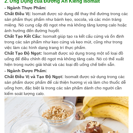
2. Ứng Dụng của Đường Ăn Kiêng Isomalt
Hóa chất khác
- Ngành Thực Phẩm:
Giới Thiệu
Chất Điều Vị:
Isomalt được sử dụng để thay thế đường trong các
Đối tác
sản phẩm thực phẩm như bánh kẹo, socola, và các món tráng
Quy trình sản xuất
miệng. Nó cung cấp độ ngọt nhẹ mà không tăng lượng calo hoặc
Tin tức
ảnh hưởng đến đường huyết.
Chất Tạo Kết Cấu:
Isomalt giúp tạo ra kết cấu cứng và ổn định
VMC GROUP
trong các sản phẩm như kẹo cứng và kẹo mút, cũng như trong
Ngành Hóa Chất
việc làm các hình dạng trang trí thực phẩm.
Tẩy Rửa Diệt Khuẩn
Chất Tạo Độ Ngọt:
Isomalt
được sử dụng trong một số loại đồ
Ngành Thực Phẩm
uống để điều chỉnh độ ngọt mà không tăng calo. Nó có thể xuất
Ngành Nông Nghiệp
hiện trong nước giải khát và các loại đồ uống chế biến sẵn.
Ngành Thủy Sản
- Ngành Dược Phẩm:
Ngành Môi Trường
Chất Điều Vị và Tạo Độ Ngọt:
Isomalt được sử dụng trong các
sản phẩm dược phẩm để cải thiện hương vị và làm cho thuốc dễ
Ngành Nhựa
uống hơn, đặc biệt là trong các sản phẩm dành cho người cần
Ngành Xây Dựng
kiểm soát lượng calo.
Ngành Cao Su
Ngành Xi Mạ
Ngành Thủy Tinh
Ngành Dệt Nhuộm
Ngành Sơn
Ngành In Ấn Bao Bì