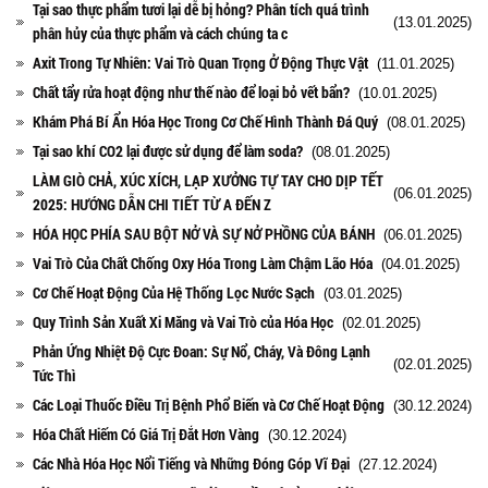
Tại sao thực phẩm tươi lại dễ bị hỏng? Phân tích quá trình
(13.01.2025)
phân hủy của thực phẩm và cách chúng ta c
Axit Trong Tự Nhiên: Vai Trò Quan Trọng Ở Động Thực Vật
(11.01.2025)
Chất tẩy rửa hoạt động như thế nào để loại bỏ vết bẩn?
(10.01.2025)
Khám Phá Bí Ẩn Hóa Học Trong Cơ Chế Hình Thành Đá Quý
(08.01.2025)
Tại sao khí CO2 lại được sử dụng để làm soda?
(08.01.2025)
LÀM GIÒ CHẢ, XÚC XÍCH, LẠP XƯỞNG TỰ TAY CHO DỊP TẾT
(06.01.2025)
2025: HƯỚNG DẪN CHI TIẾT TỪ A ĐẾN Z
HÓA HỌC PHÍA SAU BỘT NỞ VÀ SỰ NỞ PHỒNG CỦA BÁNH
(06.01.2025)
Vai Trò Của Chất Chống Oxy Hóa Trong Làm Chậm Lão Hóa
(04.01.2025)
Cơ Chế Hoạt Động Của Hệ Thống Lọc Nước Sạch
(03.01.2025)
Quy Trình Sản Xuất Xi Măng và Vai Trò của Hóa Học
(02.01.2025)
Phản Ứng Nhiệt Độ Cực Đoan: Sự Nổ, Cháy, Và Đông Lạnh
(02.01.2025)
Tức Thì
Các Loại Thuốc Điều Trị Bệnh Phổ Biến và Cơ Chế Hoạt Động
(30.12.2024)
Hóa Chất Hiếm Có Giá Trị Đắt Hơn Vàng
(30.12.2024)
Các Nhà Hóa Học Nổi Tiếng và Những Đóng Góp Vĩ Đại
(27.12.2024)