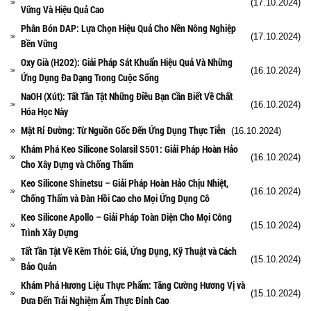
(17.10.2024)
Vững Và Hiệu Quả Cao
Phân Bón DAP: Lựa Chọn Hiệu Quả Cho Nền Nông Nghiệp
(17.10.2024)
Bền Vững
Oxy Già (H2O2): Giải Pháp Sát Khuẩn Hiệu Quả Và Những
(16.10.2024)
Ứng Dụng Đa Dạng Trong Cuộc Sống
NaOH (Xút): Tất Tần Tật Những Điều Bạn Cần Biết Về Chất
(16.10.2024)
Hóa Học Này
Mật Rỉ Đường: Từ Nguồn Gốc Đến Ứng Dụng Thực Tiễn
(16.10.2024)
Khám Phá Keo Silicone Solarsil S501: Giải Pháp Hoàn Hảo
(16.10.2024)
Cho Xây Dựng và Chống Thấm
Keo Silicone Shinetsu – Giải Pháp Hoàn Hảo Chịu Nhiệt,
(16.10.2024)
Chống Thấm và Đàn Hồi Cao cho Mọi Ứng Dụng Cô
Keo Silicone Apollo – Giải Pháp Toàn Diện Cho Mọi Công
(15.10.2024)
Trình Xây Dựng
Tất Tần Tật Về Kẽm Thỏi: Giá, Ứng Dụng, Kỹ Thuật và Cách
(15.10.2024)
Bảo Quản
Khám Phá Hương Liệu Thực Phẩm: Tăng Cường Hương Vị và
(15.10.2024)
Đưa Đến Trải Nghiệm Ẩm Thực Đỉnh Cao