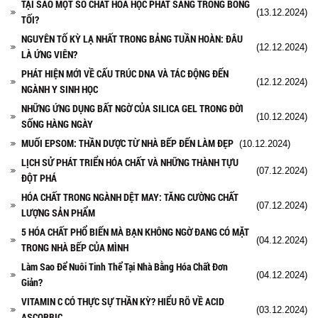
TẠI SAO MỘT SỐ CHẤT HÓA HỌC PHÁT SÁNG TRONG BÓNG
(13.12.2024)
TỐI?
NGUYÊN TỐ KỲ LẠ NHẤT TRONG BẢNG TUẦN HOÀN: ĐÂU
(12.12.2024)
LÀ ỨNG VIÊN?
PHÁT HIỆN MỚI VỀ CẤU TRÚC DNA VÀ TÁC ĐỘNG ĐẾN
(12.12.2024)
NGÀNH Y SINH HỌC
NHỮNG ỨNG DỤNG BẤT NGỜ CỦA SILICA GEL TRONG ĐỜI
(10.12.2024)
SỐNG HÀNG NGÀY
MUỐI EPSOM: THẦN DƯỢC TỪ NHÀ BẾP ĐẾN LÀM ĐẸP
(10.12.2024)
LỊCH SỬ PHÁT TRIỂN HÓA CHẤT VÀ NHỮNG THÀNH TỰU
(07.12.2024)
ĐỘT PHÁ
HÓA CHẤT TRONG NGÀNH DỆT MAY: TĂNG CƯỜNG CHẤT
(07.12.2024)
LƯỢNG SẢN PHẨM
5 HÓA CHẤT PHỔ BIẾN MÀ BẠN KHÔNG NGỜ ĐANG CÓ MẶT
(04.12.2024)
TRONG NHÀ BẾP CỦA MÌNH
Làm Sao Để Nuôi Tinh Thể Tại Nhà Bằng Hóa Chất Đơn
(04.12.2024)
Giản?
VITAMIN C CÓ THỰC SỰ THẦN KỲ? HIỂU RÕ VỀ ACID
(03.12.2024)
ASCORBIC