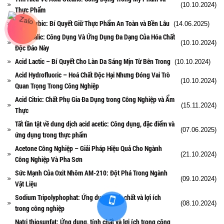
(10.10.2024)
Thực Phẩm
Acid Sorbic: Bí Quyết Giữ Thực Phẩm An Toàn và Bền Lâu
(14.06.2025)
Axit Oxalic: Công Dụng Và Ứng Dụng Đa Dạng Của Hóa Chất
(10.10.2024)
Độc Đáo Này
Acid Lactic – Bí Quyết Cho Làn Da Sáng Mịn Từ Bên Trong
(10.10.2024)
Acid Hydrofluoric – Hoá Chất Độc Hại Nhưng Đóng Vai Trò
(10.10.2024)
Quan Trọng Trong Công Nghiệp
Acid Citric: Chất Phụ Gia Đa Dụng trong Công Nghiệp và Ẩm
(15.11.2024)
Thực
Tất tần tật về dung dịch acid acetic: Công dụng, đặc điểm và
(07.06.2025)
ứng dụng trong thực phẩm
Acetone Công Nghiệp – Giải Pháp Hiệu Quả Cho Ngành
(21.10.2024)
Công Nghiệp Và Pha Sơn
Sức Mạnh Của Oxit Nhôm AM-210: Đột Phá Trong Ngành
(09.10.2024)
Vật Liệu
Sodium Tripolyphophat: Ứng dụng, tính chất và lợi ích
(08.10.2024)
trong công nghiệp
Natri thiosunfat: Ứng dụng, tính chất và lợi ích trong công