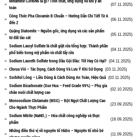
Melamine C3H6N6 là gì? Tính chất, ứng dụng và lưu ý an
(07.11.2025)
toàn
Công Thức Pha Cloramin B Chuẩn – Hướng Dẫn Chi Tiết Từ A
(06.11.2025)
đến Z
Quặng Diatomite – Nguồn gốc, ứng dụng và các sản phẩm
(05.11.2025)
từ đất tảo cát
Sodium Lauryl Sulfate là chất giặt rửa tổng hợp: Thành phần
(04.11.2025)
phổ biến trong mỹ phẩm và chất tẩy rửa
Sodium Laureth Sulfate trong Dầu Gội Đầu: Tốt Hay Có Hại?
(04.11.2025)
Clorua Vôi – Tác Dụng, Cách Dùng Và Lưu Ý Khi Sử Dụng
(03.11.2025)
Sorbitol Lỏng – Liều Dùng & Cách Dùng An Toàn, Hiệu Quả
(03.11.2025)
Sodium Bicarbonate (Xue Hua – Feed Grade 99%) – Phụ gia
(02.10.2025)
chăn nuôi chất lượng cao
Monosodium Glutamate (MSG) – Bột Ngọt Chất Lượng Cao
(23.09.2025)
Cho Ngành Thực Phẩm
Sodium Nitrite (NaNO₂) – Hóa chất công nghiệp và thực
(18.09.2025)
phẩm
Những điều thú vị về nguyên tố Hidro – Nguyên tố nhỏ bé
(11.09.2025)