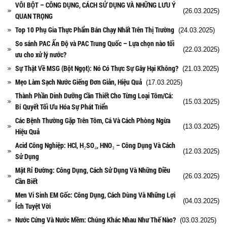
VÔI BỘT – CÔNG DỤNG, CÁCH SỬ DỤNG VÀ NHỮNG LƯU Ý
(26.03.2025)
QUAN TRỌNG
Top 10 Phụ Gia Thực Phẩm Bán Chạy Nhất Trên Thị Trường
(24.03.2025)
So sánh PAC Ấn Độ và PAC Trung Quốc – Lựa chọn nào tối
(22.03.2025)
ưu cho xử lý nước?
Sự Thật Về MSG (Bột Ngọt): Nó Có Thực Sự Gây Hại Không?
(21.03.2025)
Mẹo Làm Sạch Nước Giếng Đơn Giản, Hiệu Quả
(17.03.2025)
Thành Phần Dinh Dưỡng Cần Thiết Cho Từng Loại Tôm/Cá:
(15.03.2025)
Bí Quyết Tối Ưu Hóa Sự Phát Triển
Các Bệnh Thường Gặp Trên Tôm, Cá Và Cách Phòng Ngừa
(13.03.2025)
Hiệu Quả
Acid Công Nghiệp: HCl, H₂SO₄, HNO₃ – Công Dụng Và Cách
(12.03.2025)
Sử Dụng
Mật Rỉ Đường: Công Dụng, Cách Sử Dụng Và Những Điều
(26.03.2025)
Cần Biết
Men Vi Sinh EM Gốc: Công Dụng, Cách Dùng Và Những Lợi
(04.03.2025)
Ích Tuyệt Vời
Nước Cứng Và Nước Mềm: Chúng Khác Nhau Như Thế Nào?
(03.03.2025)