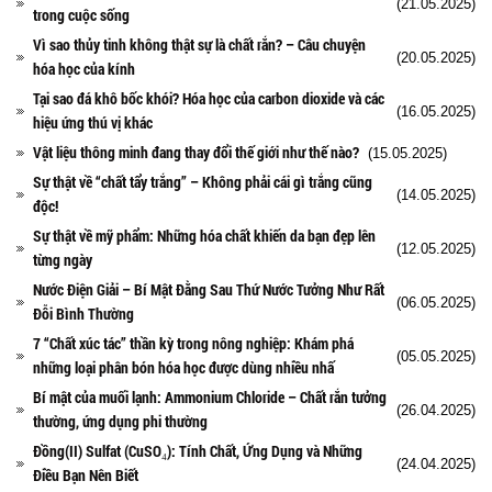
(21.05.2025)
trong cuộc sống
Vì sao thủy tinh không thật sự là chất rắn? – Câu chuyện
(20.05.2025)
hóa học của kính
Tại sao đá khô bốc khói? Hóa học của carbon dioxide và các
(16.05.2025)
hiệu ứng thú vị khác
Vật liệu thông minh đang thay đổi thế giới như thế nào?
(15.05.2025)
Sự thật về “chất tẩy trắng” – Không phải cái gì trắng cũng
(14.05.2025)
độc!
Sự thật về mỹ phẩm: Những hóa chất khiến da bạn đẹp lên
(12.05.2025)
từng ngày
Nước Điện Giải – Bí Mật Đằng Sau Thứ Nước Tưởng Như Rất
(06.05.2025)
Đỗi Bình Thường
7 “Chất xúc tác” thần kỳ trong nông nghiệp: Khám phá
(05.05.2025)
những loại phân bón hóa học được dùng nhiều nhấ
Bí mật của muối lạnh: Ammonium Chloride – Chất rắn tưởng
(26.04.2025)
thường, ứng dụng phi thường
Đồng(II) Sulfat (CuSO₄): Tính Chất, Ứng Dụng và Những
(24.04.2025)
Điều Bạn Nên Biết