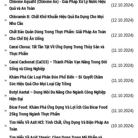
Chlorine Aquafit (Chlorine Ấn) - Giải Pháp Xử Lý Nước Hiệu
(12.10.2024)
Quả và An Toàn
Chloramin B: Chất Khử Khuẩn Hiệu Quả Đa Dụng Cho Mọi
(12.10.2024)
Nhu Cầu
Chất Bảo Quản Dùng Trong Thực Phẩm: Giải Pháp An Toàn
(12.10.2024)
Cho Chế Độ Ăn Uống
Canxi Clorua: Tất Tần Tật Về Ứng Dụng Trong Thủy Sản và
(11.10.2024)
Thực Phẩm
Canxi Cacbonat (CaCO3) – Thành Phần Vạn Năng Trong Đời
(11.10.2024)
Sống và Công Nghiệp
Khám Phá Các Loại Phân Bón Phổ Biến – Bí Quyết Chăm
(11.10.2024)
Sóc Hiệu Quả Cho Mọi Loại Cây Trồng
Butyl Axetat – Dung Môi Đa Năng Cho Ngành Công Nghiệp
(11.10.2024)
Hiện Đại
Bicar Food: Khám Phá Ứng Dụng Và Lợi Ích Của Bicar Food
(11.10.2024)
25kg Trong Ngành Thực Phẩm
Tìm Hiểu Về Axit HCl: Tính Chất, Ứng Dụng Và Biện Pháp An
(10.10.2024)
Toàn
Tìm Hiểu Về Acid Stearic: Công Dụng Trong Mỹ Phẩm và