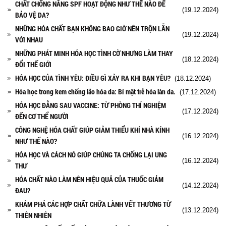
CHẤT CHỐNG NẮNG SPF HOẠT ĐỘNG NHƯ THẾ NÀO ĐỂ
(19.12.2024)
BẢO VỆ DA?
NHỮNG HÓA CHẤT BẠN KHÔNG BAO GIỜ NÊN TRỘN LẪN
(19.12.2024)
VỚI NHAU
NHỮNG PHÁT MINH HÓA HỌC TÌNH CỜ NHƯNG LÀM THAY
(18.12.2024)
ĐỔI THẾ GIỚI
HÓA HỌC CỦA TÌNH YÊU: ĐIỀU GÌ XẢY RA KHI BẠN YÊU?
(18.12.2024)
Hóa học trong kem chống lão hóa da: Bí mật trẻ hóa làn da.
(17.12.2024)
HÓA HỌC ĐẰNG SAU VACCINE: TỪ PHÒNG THÍ NGHIỆM
(17.12.2024)
ĐẾN CƠ THỂ NGƯỜI
CÔNG NGHỆ HÓA CHẤT GIÚP GIẢM THIỂU KHÍ NHÀ KÍNH
(16.12.2024)
NHƯ THẾ NÀO?
HÓA HỌC VÀ CÁCH NÓ GIÚP CHÚNG TA CHỐNG LẠI UNG
(16.12.2024)
THƯ
HÓA CHẤT NÀO LÀM NÊN HIỆU QUẢ CỦA THUỐC GIẢM
(14.12.2024)
ĐAU?
KHÁM PHÁ CÁC HỢP CHẤT CHỮA LÀNH VẾT THƯƠNG TỪ
(13.12.2024)
THIÊN NHIÊN