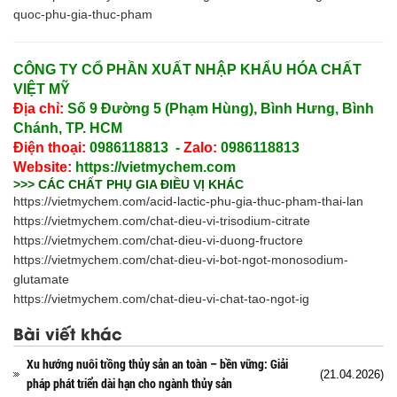
quoc-phu-gia-thuc-pham
CÔNG TY CỔ PHẦN XUẤT NHẬP KHẨU HÓA CHẤT
VIỆT MỸ
Địa chỉ:
Số 9 Đường 5 (Phạm Hùng), Bình Hưng, Bình
Chánh, TP. HCM
Điện thoại:
0986118813 -
Zalo:
0986118813
Website:
https://vietmychem.com
>>> CÁC CHẤT PHỤ GIA ĐIỀU VỊ KHÁC
https://vietmychem.com/acid-lactic-phu-gia-thuc-pham-thai-lan
https://vietmychem.com/chat-dieu-vi-trisodium-citrate
https://vietmychem.com/chat-dieu-vi-duong-fructore
https://vietmychem.com/chat-dieu-vi-bot-ngot-monosodium-
glutamate
https://vietmychem.com/chat-dieu-vi-chat-tao-ngot-ig
Bài viết khác
Xu hướng nuôi trồng thủy sản an toàn – bền vững: Giải
(21.04.2026)
pháp phát triển dài hạn cho ngành thủy sản