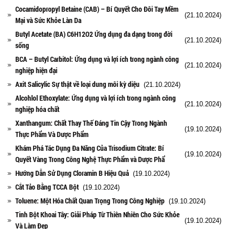
Cocamidopropyl Betaine (CAB) – Bí Quyết Cho Đôi Tay Mềm
(21.10.2024)
Mại và Sức Khỏe Làn Da
Butyl Acetate (BA) C6H12O2 Ứng dụng đa dạng trong đời
(21.10.2024)
sống
BCA – Butyl Carbitol: Ứng dụng và lợi ích trong ngành công
(21.10.2024)
nghiệp hiện đại
Axit Salicylic Sự thật về loại dung môi kỳ diệu
(21.10.2024)
Alcohlol Ethoxylate: Ứng dụng và lợi ích trong ngành công
(21.10.2024)
nghiệp hóa chất
Xanthangum: Chất Thay Thế Đáng Tin Cậy Trong Ngành
(19.10.2024)
Thực Phẩm Và Dược Phẩm
Khám Phá Tác Dụng Đa Năng Của Trisodium Citrate: Bí
(19.10.2024)
Quyết Vàng Trong Công Nghệ Thực Phẩm và Dược Phẩ
Hướng Dẫn Sử Dụng Cloramin B Hiệu Quả
(19.10.2024)
Cắt Tảo Bằng TCCA Bột
(19.10.2024)
Toluene: Một Hóa Chất Quan Trọng Trong Công Nghiệp
(19.10.2024)
Tinh Bột Khoai Tây: Giải Pháp Từ Thiên Nhiên Cho Sức Khỏe
(19.10.2024)
Và Làm Đẹp