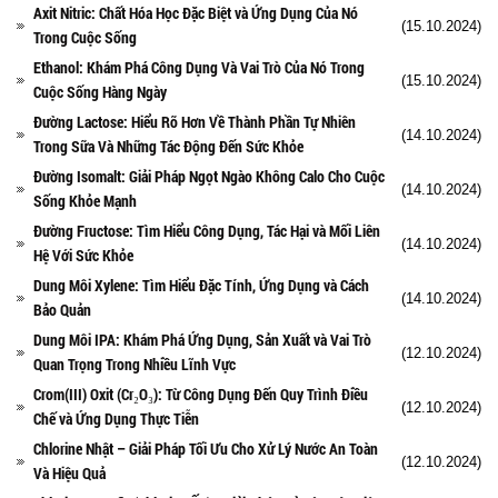
Axit Nitric: Chất Hóa Học Đặc Biệt và Ứng Dụng Của Nó
(15.10.2024)
Trong Cuộc Sống
Ethanol: Khám Phá Công Dụng Và Vai Trò Của Nó Trong
(15.10.2024)
Cuộc Sống Hàng Ngày
Đường Lactose: Hiểu Rõ Hơn Về Thành Phần Tự Nhiên
(14.10.2024)
Trong Sữa Và Những Tác Động Đến Sức Khỏe
Đường Isomalt: Giải Pháp Ngọt Ngào Không Calo Cho Cuộc
(14.10.2024)
Sống Khỏe Mạnh
Đường Fructose: Tìm Hiểu Công Dụng, Tác Hại và Mối Liên
(14.10.2024)
Hệ Với Sức Khỏe
Dung Môi Xylene: Tìm Hiểu Đặc Tính, Ứng Dụng và Cách
(14.10.2024)
Bảo Quản
Dung Môi IPA: Khám Phá Ứng Dụng, Sản Xuất và Vai Trò
(12.10.2024)
Quan Trọng Trong Nhiều Lĩnh Vực
Crom(III) Oxit (Cr₂O₃): Từ Công Dụng Đến Quy Trình Điều
(12.10.2024)
Chế và Ứng Dụng Thực Tiễn
Chlorine Nhật – Giải Pháp Tối Ưu Cho Xử Lý Nước An Toàn
(12.10.2024)
Và Hiệu Quả