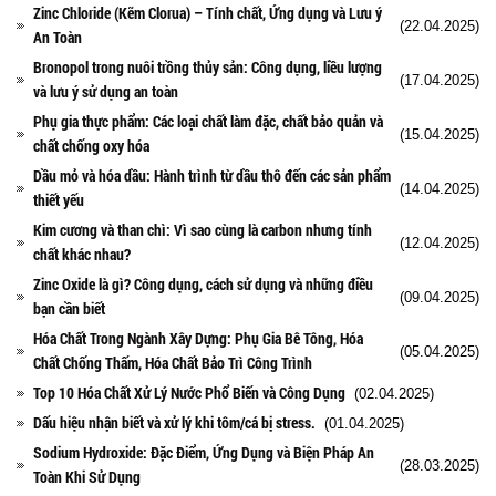
Zinc Chloride (Kẽm Clorua) – Tính chất, Ứng dụng và Lưu ý
(22.04.2025)
An Toàn
Bronopol trong nuôi trồng thủy sản: Công dụng, liều lượng
(17.04.2025)
và lưu ý sử dụng an toàn
Phụ gia thực phẩm: Các loại chất làm đặc, chất bảo quản và
(15.04.2025)
chất chống oxy hóa
Dầu mỏ và hóa dầu: Hành trình từ dầu thô đến các sản phẩm
(14.04.2025)
thiết yếu
Kim cương và than chì: Vì sao cùng là carbon nhưng tính
(12.04.2025)
chất khác nhau?
Zinc Oxide là gì? Công dụng, cách sử dụng và những điều
(09.04.2025)
bạn cần biết
Hóa Chất Trong Ngành Xây Dựng: Phụ Gia Bê Tông, Hóa
(05.04.2025)
Chất Chống Thấm, Hóa Chất Bảo Trì Công Trình
Top 10 Hóa Chất Xử Lý Nước Phổ Biến và Công Dụng
(02.04.2025)
Dấu hiệu nhận biết và xử lý khi tôm/cá bị stress.
(01.04.2025)
Sodium Hydroxide: Đặc Điểm, Ứng Dụng và Biện Pháp An
(28.03.2025)
Toàn Khi Sử Dụng