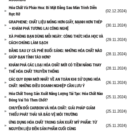
Hóa Chất Và Pháo Hoa: Bí Mật Đằng Sau Màn Trình Diễn
(02.12.2024)
Rực Rỡ
GRAPHENE: CHẤT LIỆU MỎNG HƠN GIẤY, MẠNH HƠN THÉP
(30.11.2024)
– KHÁM PHÁ TƯƠNG LAI CÔNG NGHỆ
XÀ PHÒNG BẠN DÙNG MỖI NGÀY: CÔNG THỨC HÓA HỌC VÀ
(29.11.2024)
CÁCH CHÚNG LÀM SẠCH
ĐẰNG SAU LY CÀ PHÊ BUỔI SÁNG: NHỮNG HÓA CHẤT NÀO
(28.11.2024)
GIÚP BẠN TỈNH TÁO HƠN?
KHÁM PHÁ CÁC LOẠI HÓA CHẤT MỚI CÓ TIỀM NĂNG THAY
(28.11.2024)
THẾ HÓA CHẤT TRUYỀN THỐNG
CÁC QUY ĐỊNH MỚI NHẤT VỀ AN TOÀN KHI SỬ DỤNG HÓA
(26.11.2024)
CHẤT: NHỮNG ĐIỀU DOANH NGHIỆP CẦN LƯU Ý
Hóa Chất Trong Sản Xuất Năng Lượng Tái Tạo: Hóa Chất Nào
(25.11.2024)
Đóng Vai Trò Then Chốt?
CHUYỂN ĐỔI CARBON VÀ HÓA CHẤT: GIẢI PHÁP GIẢM
(25.11.2024)
THIỂU PHÁT THẢI VÀ BẢO VỆ MÔI TRƯỜNG
ỨNG DỤNG HÓA CHẤT TRONG SẢN XUẤT MỸ PHẨM: TỪ
(25.11.2024)
NGUYÊN LIỆU ĐẾN SẢN PHẨM CUỐI CÙNG