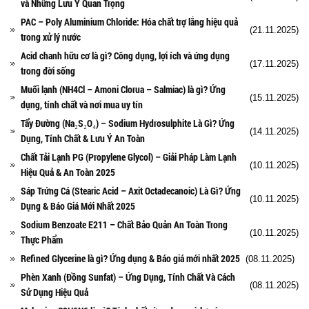
và Những Lưu Ý Quan Trọng
PAC – Poly Aluminium Chloride: Hóa chất trợ lắng hiệu quả
(21.11.2025)
trong xử lý nước
Acid chanh hữu cơ là gì? Công dụng, lợi ích và ứng dụng
(17.11.2025)
trong đời sống
Muối lạnh (NH4Cl – Amoni Clorua – Salmiac) là gì? Ứng
(15.11.2025)
dụng, tính chất và nơi mua uy tín
Tẩy Đường (Na₂S₂O₄) – Sodium Hydrosulphite Là Gì? Ứng
(14.11.2025)
Dụng, Tính Chất & Lưu Ý An Toàn
Chất Tải Lạnh PG (Propylene Glycol) – Giải Pháp Làm Lạnh
(10.11.2025)
Hiệu Quả & An Toàn 2025
Sáp Trứng Cá (Stearic Acid – Axit Octadecanoic) Là Gì? Ứng
(10.11.2025)
Dụng & Báo Giá Mới Nhất 2025
Sodium Benzoate E211 – Chất Bảo Quản An Toàn Trong
(10.11.2025)
Thực Phẩm
Refined Glycerine là gì? Ứng dụng & Báo giá mới nhất 2025
(08.11.2025)
Phèn Xanh (Đồng Sunfat) – Ứng Dụng, Tính Chất Và Cách
(08.11.2025)
Sử Dụng Hiệu Quả