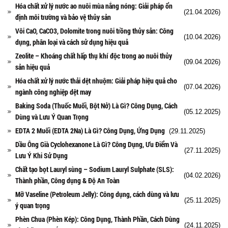
Hóa chất xử lý nước ao nuôi mùa nắng nóng: Giải pháp ổn
(21.04.2026)
định môi trường và bảo vệ thủy sản
Vôi CaO, CaCO3, Dolomite trong nuôi trồng thủy sản: Công
(10.04.2026)
dụng, phân loại và cách sử dụng hiệu quả
Zeolite – Khoáng chất hấp thụ khí độc trong ao nuôi thủy
(09.04.2026)
sản hiệu quả
Hóa chất xử lý nước thải dệt nhuộm: Giải pháp hiệu quả cho
(07.04.2026)
ngành công nghiệp dệt may
Baking Soda (Thuốc Muối, Bột Nở) Là Gì? Công Dụng, Cách
(05.12.2025)
Dùng và Lưu Ý Quan Trọng
EDTA 2 Muối (EDTA 2Na) Là Gì? Công Dụng, Ứng Dụng
(29.11.2025)
Dầu Ông Già Cyclohexanone Là Gì? Công Dụng, Ưu Điểm Và
(27.11.2025)
Lưu Ý Khi Sử Dụng
Chất tạo bọt Lauryl sùng – Sodium Lauryl Sulphate (SLS):
(04.02.2026)
Thành phần, Công dụng & Độ An Toàn
Mỡ Vaseline (Petroleum Jelly): Công dụng, cách dùng và lưu
(25.11.2025)
ý quan trọng
Phèn Chua (Phèn Kép): Công Dụng, Thành Phần, Cách Dùng
(24.11.2025)