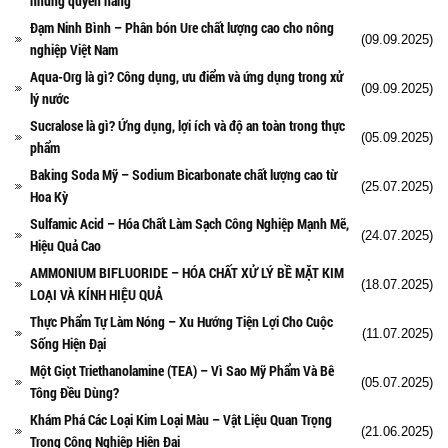
nhưng quyền năng
Đạm Ninh Bình – Phân bón Ure chất lượng cao cho nông
(09.09.2025)
nghiệp Việt Nam
Aqua-Org là gì? Công dụng, ưu điểm và ứng dụng trong xử
(09.09.2025)
lý nước
Sucralose là gì? Ứng dụng, lợi ích và độ an toàn trong thực
(05.09.2025)
phẩm
Baking Soda Mỹ – Sodium Bicarbonate chất lượng cao từ
(25.07.2025)
Hoa Kỳ
Sulfamic Acid – Hóa Chất Làm Sạch Công Nghiệp Mạnh Mẽ,
(24.07.2025)
Hiệu Quả Cao
AMMONIUM BIFLUORIDE – HÓA CHẤT XỬ LÝ BỀ MẶT KIM
(18.07.2025)
LOẠI VÀ KÍNH HIỆU QUẢ
Thực Phẩm Tự Làm Nóng – Xu Hướng Tiện Lợi Cho Cuộc
(11.07.2025)
Sống Hiện Đại
Một Giọt Triethanolamine (TEA) – Vì Sao Mỹ Phẩm Và Bê
(05.07.2025)
Tông Đều Dùng?
Khám Phá Các Loại Kim Loại Màu – Vật Liệu Quan Trọng
(21.06.2025)
Trong Công Nghiệp Hiện Đại