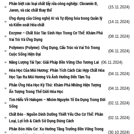
Phân biệt các loại chất tẩy rửa công nghiệp: Cloramin B,
(15.11.2024)
Javen, và các chất thay thế
Ứng dụng của Công nghệ AI và Tự động hóa trong Quản lý
(14.11.2024)
và Kiểm soát Hóa chất
Enzyme – Chất Xúc Tác Sinh Học Trong Cơ Thể: Khám Phá
(08.11.2024)
Vai Trò Và Ứng Dụng
Polymers (Polyme): Ứng Dụng, Cấu Trúc và Vai Trò Trong
(06.11.2024)
Cuộc Sống Hiện Đại
Năng Lượng Tái Tạo: Giải Pháp Bền Vững Cho Tương Lai
(06.11.2024)
Hóa Học Của Mùi Hương: Phân Tích Cách Các Hợp Chất Hóa
(04.11.2024)
Học Tạo Ra Mùi Hương Và Ảnh Hưởng Đến Tâm Trạ
Phản Ứng Hóa Học Kỳ Thú: Khám Phá Những Hiện Tượng
(04.11.2024)
Ấn Tượng Trong Thế Giới Hóa Học
Tìm Hiểu Về Halogen – Nhóm Nguyên Tố Đa Dụng Trong Đời
(02.11.2024)
Sống
Chất Béo - Nguồn Dinh Dưỡng Thiết Yếu Cho Cơ Thể: Phân
(02.11.2024)
Loại, Lợi Ích & Cách Sử Dụng Đúng Cách
Phân Bón Hữu Cơ: Xu Hướng Tăng Trưởng Bền Vững Trong
(30.10.2024)