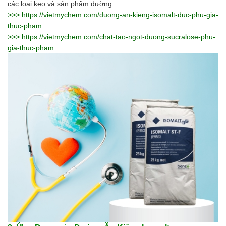
Axit
các loại kẹo và sản phẩm đường.
Hóa chất khác
>>>
https://vietmychem.com/duong-an-kieng-isomalt-duc-phu-gia-
Kiềm
thuc-pham
Muối
>>>
https://vietmychem.com/chat-tao-ngot-duong-sucralose-phu-
Kim loại màu
gia-thuc-pham
Oxit kim loại
HÓA CHẤT THÍ NGHIỆM
Hóa chất thí nghiệm
Thiết bị phòng thí nghiệm
HÓA CHẤT NÔNG NGHIỆP
Nguyên liệu phân bón
Chế phẩm sinh học
Nguyên liệu chăn nuôi
HÓA CHẤT XÂY DỰNG
Chống thấm sika
Silicone Dow Corning
Silicone KCC
Silicone Apollo
Silicone Kingbond
Silicone Shinetsu
Keo Silicone