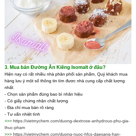
Ngành Gốm Sứ
Ngành Gỗ
Ngành Mỹ Phẩm
Ngành Hóa Dầu
Ngành Giấy
Liên hệ
Tuyển dụng
3. Mua bán
Đường Ăn Kiêng Isomalt
ở đâu?
Hiện nay có rất nhiều nhà phân phối sản phẩm, Quý khách mua
hàng lưu ý một số thông tin tìm được nhà cung cấp chất lượng
nhất:
- Chọn sản phẩm đúng bao bì nhãn hiệu
- Có giấy chứng nhận chất lượng
- Địa chỉ mua bán rõ ràng
- Tư vấn nhiệt tình
>>>
https://vietmychem.com/duong-dextrose-anhydrous-phu-gia-
thuc-pham
>>>
https://vietmychem.com/duong-nuoc-hfcs-daesang-han-