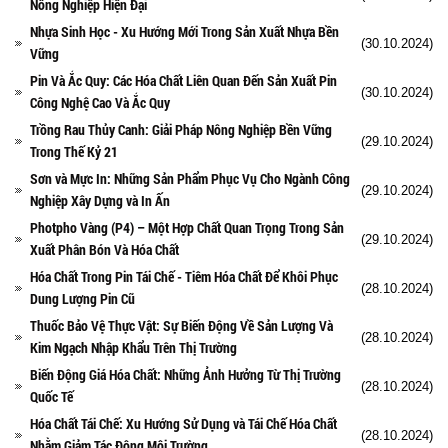
Nông Nghiệp Hiện Đại
Nhựa Sinh Học - Xu Hướng Mới Trong Sản Xuất Nhựa Bền
(30.10.2024)
Vững
Pin Và Ắc Quy: Các Hóa Chất Liên Quan Đến Sản Xuất Pin
(30.10.2024)
Công Nghệ Cao Và Ắc Quy
Trồng Rau Thủy Canh: Giải Pháp Nông Nghiệp Bền Vững
(29.10.2024)
Trong Thế Kỷ 21
Sơn và Mực In: Những Sản Phẩm Phục Vụ Cho Ngành Công
(29.10.2024)
Nghiệp Xây Dựng và In Ấn
Photpho Vàng (P4) – Một Hợp Chất Quan Trọng Trong Sản
(29.10.2024)
Xuất Phân Bón Và Hóa Chất
Hóa Chất Trong Pin Tái Chế - Tiêm Hóa Chất Để Khôi Phục
(28.10.2024)
Dung Lượng Pin Cũ
Thuốc Bảo Vệ Thực Vật: Sự Biến Động Về Sản Lượng Và
(28.10.2024)
Kim Ngạch Nhập Khẩu Trên Thị Trường
Biến Động Giá Hóa Chất: Những Ảnh Hưởng Từ Thị Trường
(28.10.2024)
Quốc Tế
Hóa Chất Tái Chế: Xu Hướng Sử Dụng và Tái Chế Hóa Chất
(28.10.2024)
Nhằm Giảm Tác Động Môi Trường