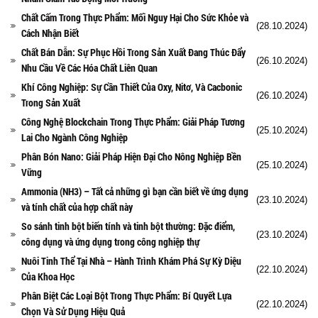
Chất Cấm Trong Thực Phẩm: Mối Nguy Hại Cho Sức Khỏe và
(28.10.2024)
Cách Nhận Biết
Chất Bán Dẫn: Sự Phục Hồi Trong Sản Xuất Đang Thúc Đẩy
(26.10.2024)
Nhu Cầu Về Các Hóa Chất Liên Quan
Khí Công Nghiệp: Sự Cần Thiết Của Oxy, Nitơ, Và Cacbonic
(26.10.2024)
Trong Sản Xuất
Công Nghệ Blockchain Trong Thực Phẩm: Giải Pháp Tương
(25.10.2024)
Lai Cho Ngành Công Nghiệp
Phân Bón Nano: Giải Pháp Hiện Đại Cho Nông Nghiệp Bền
(25.10.2024)
Vững
Ammonia (NH3) – Tất cả những gì bạn cần biết về ứng dụng
(23.10.2024)
và tính chất của hợp chất này
So sánh tinh bột biến tính và tinh bột thường: Đặc điểm,
(23.10.2024)
công dụng và ứng dụng trong công nghiệp thự
Nuôi Tinh Thể Tại Nhà – Hành Trình Khám Phá Sự Kỳ Diệu
(22.10.2024)
Của Khoa Học
Phân Biệt Các Loại Bột Trong Thực Phẩm: Bí Quyết Lựa
(22.10.2024)
Chọn Và Sử Dụng Hiệu Quả