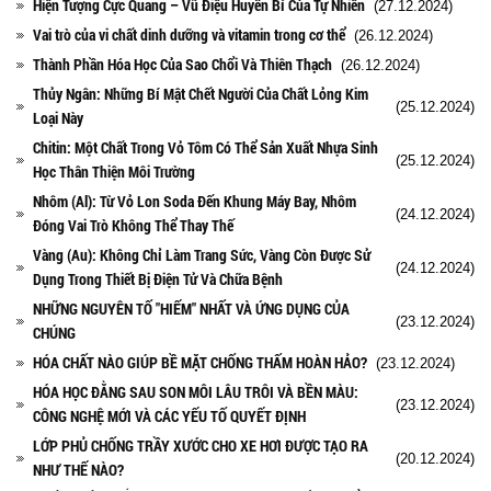
Hiện Tượng Cực Quang – Vũ Điệu Huyền Bí Của Tự Nhiên
(27.12.2024)
Vai trò của vi chất dinh dưỡng và vitamin trong cơ thể
(26.12.2024)
Thành Phần Hóa Học Của Sao Chổi Và Thiên Thạch
(26.12.2024)
Thủy Ngân: Những Bí Mật Chết Người Của Chất Lỏng Kim
(25.12.2024)
Loại Này
Chitin: Một Chất Trong Vỏ Tôm Có Thể Sản Xuất Nhựa Sinh
(25.12.2024)
Học Thân Thiện Môi Trường
Nhôm (Al): Từ Vỏ Lon Soda Đến Khung Máy Bay, Nhôm
(24.12.2024)
Đóng Vai Trò Không Thể Thay Thế
Vàng (Au): Không Chỉ Làm Trang Sức, Vàng Còn Được Sử
(24.12.2024)
Dụng Trong Thiết Bị Điện Tử Và Chữa Bệnh
NHỮNG NGUYÊN TỐ "HIẾM" NHẤT VÀ ỨNG DỤNG CỦA
(23.12.2024)
CHÚNG
HÓA CHẤT NÀO GIÚP BỀ MẶT CHỐNG THẤM HOÀN HẢO?
(23.12.2024)
HÓA HỌC ĐẰNG SAU SON MÔI LÂU TRÔI VÀ BỀN MÀU:
(23.12.2024)
CÔNG NGHỆ MỚI VÀ CÁC YẾU TỐ QUYẾT ĐỊNH
LỚP PHỦ CHỐNG TRẦY XƯỚC CHO XE HƠI ĐƯỢC TẠO RA
(20.12.2024)
NHƯ THẾ NÀO?