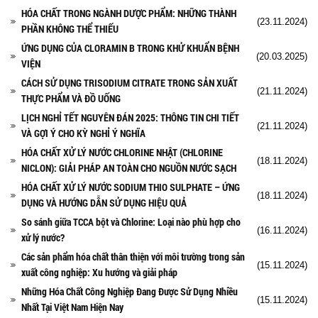
HÓA CHẤT TRONG NGÀNH DƯỢC PHẨM: NHỮNG THÀNH
(23.11.2024)
PHẦN KHÔNG THỂ THIẾU
ỨNG DỤNG CỦA CLORAMIN B TRONG KHỬ KHUẨN BỆNH
(20.03.2025)
VIỆN
CÁCH SỬ DỤNG TRISODIUM CITRATE TRONG SẢN XUẤT
(21.11.2024)
THỰC PHẨM VÀ ĐỒ UỐNG
LỊCH NGHỈ TẾT NGUYÊN ĐÁN 2025: THÔNG TIN CHI TIẾT
(21.11.2024)
VÀ GỢI Ý CHO KỲ NGHỈ Ý NGHĨA
HÓA CHẤT XỬ LÝ NƯỚC CHLORINE NHẬT (CHLORINE
(18.11.2024)
NICLON): GIẢI PHÁP AN TOÀN CHO NGUỒN NƯỚC SẠCH
HÓA CHẤT XỬ LÝ NƯỚC SODIUM THIO SULPHATE – ỨNG
(18.11.2024)
DỤNG VÀ HƯỚNG DẪN SỬ DỤNG HIỆU QUẢ
So sánh giữa TCCA bột và Chlorine: Loại nào phù hợp cho
(16.11.2024)
xử lý nước?
Các sản phẩm hóa chất thân thiện với môi trường trong sản
(15.11.2024)
xuất công nghiệp: Xu hướng và giải pháp
Những Hóa Chất Công Nghiệp Đang Được Sử Dụng Nhiều
(15.11.2024)
Nhất Tại Việt Nam Hiện Nay