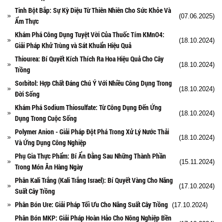
Tinh Bột Bắp: Sự Kỳ Diệu Từ Thiên Nhiên Cho Sức Khỏe Và
(07.06.2025)
Ẩm Thực
Khám Phá Công Dụng Tuyệt Vời Của Thuốc Tím KMnO4:
(18.10.2024)
Giải Pháp Khử Trùng và Sát Khuẩn Hiệu Quả
Thiourea: Bí Quyết Kích Thích Ra Hoa Hiệu Quả Cho Cây
(18.10.2024)
Trồng
Sorbitol: Hợp Chất Đáng Chú Ý Với Nhiều Công Dụng Trong
(18.10.2024)
Đời Sống
Khám Phá Sodium Thiosulfate: Từ Công Dụng Đến Ứng
(18.10.2024)
Dụng Trong Cuộc Sống
Polymer Anion - Giải Pháp Đột Phá Trong Xử Lý Nước Thải
(18.10.2024)
Và Ứng Dụng Công Nghiệp
Phụ Gia Thực Phẩm: Bí Ẩn Đằng Sau Những Thành Phần
(15.11.2024)
Trong Món Ăn Hàng Ngày
Phân Kali Trắng (Kali Trắng Israel): Bí Quyết Vàng Cho Năng
(17.10.2024)
Suất Cây Trồng
Phân Bón Ure: Giải Pháp Tối Ưu Cho Năng Suất Cây Trồng
(17.10.2024)
Phân Bón MKP: Giải Pháp Hoàn Hảo Cho Nông Nghiệp Bền