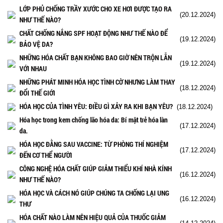
LỚP PHỦ CHỐNG TRẦY XƯỚC CHO XE HƠI ĐƯỢC TẠO RA
(20.12.2024)
NHƯ THẾ NÀO?
CHẤT CHỐNG NẮNG SPF HOẠT ĐỘNG NHƯ THẾ NÀO ĐỂ
(19.12.2024)
BẢO VỆ DA?
NHỮNG HÓA CHẤT BẠN KHÔNG BAO GIỜ NÊN TRỘN LẪN
(19.12.2024)
VỚI NHAU
NHỮNG PHÁT MINH HÓA HỌC TÌNH CỜ NHƯNG LÀM THAY
(18.12.2024)
ĐỔI THẾ GIỚI
HÓA HỌC CỦA TÌNH YÊU: ĐIỀU GÌ XẢY RA KHI BẠN YÊU?
(18.12.2024)
Hóa học trong kem chống lão hóa da: Bí mật trẻ hóa làn
(17.12.2024)
da.
HÓA HỌC ĐẰNG SAU VACCINE: TỪ PHÒNG THÍ NGHIỆM
(17.12.2024)
ĐẾN CƠ THỂ NGƯỜI
CÔNG NGHỆ HÓA CHẤT GIÚP GIẢM THIỂU KHÍ NHÀ KÍNH
(16.12.2024)
NHƯ THẾ NÀO?
HÓA HỌC VÀ CÁCH NÓ GIÚP CHÚNG TA CHỐNG LẠI UNG
(16.12.2024)
THƯ
HÓA CHẤT NÀO LÀM NÊN HIỆU QUẢ CỦA THUỐC GIẢM