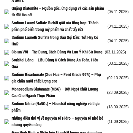
A đến Z
Quặng Diatomite – Nguồn gốc, ứng dụng và các sản phẩm
(05.11.2025)
từ đất tảo cát
Sodium Lauryl Sulfate là chất giặt rửa tổng hợp: Thành
(04.11.2025)
phần phổ biến trong mỹ phẩm và chất tẩy rửa
Sodium Laureth Sulfate trong Dầu Gội Đầu: Tốt Hay Có
(04.11.2025)
Hại?
Clorua Vôi – Tác Dụng, Cách Dùng Và Lưu Ý Khi Sử Dụng
(03.11.2025)
Sorbitol Lỏng – Liều Dùng & Cách Dùng An Toàn, Hiệu
(03.11.2025)
Quả
Sodium Bicarbonate (Xue Hua – Feed Grade 99%) – Phụ
(02.10.2025)
gia chăn nuôi chất lượng cao
Monosodium Glutamate (MSG) – Bột Ngọt Chất Lượng
(23.09.2025)
Cao Cho Ngành Thực Phẩm
Sodium Nitrite (NaNO₂) – Hóa chất công nghiệp và thực
(18.09.2025)
phẩm
Những điều thú vị về nguyên tố Hidro – Nguyên tố nhỏ bé
(11.09.2025)
nhưng quyền năng
Đạm Ninh Bình – Phân bón Ure chất lượng cao cho nông