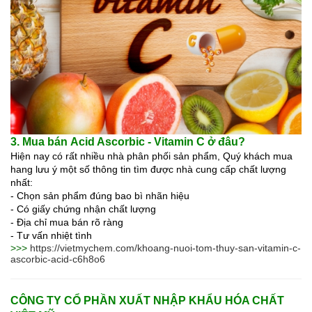
3. Mua bán
Acid Ascorbic - Vitamin C ở đâu?
Hiện nay có rất nhiều nhà phân phối sản phẩm, Quý khách mua
hang lưu ý một số thông tin tìm được nhà cung cấp chất lượng
nhất:
- Chọn sản phẩm đúng bao bì nhãn hiệu
- Có giấy chứng nhận chất lượng
- Địa chỉ mua bán rõ ràng
- Tư vấn nhiệt tình
>>>
https://vietmychem.com/khoang-nuoi-tom-thuy-san-vitamin-c-
ascorbic-acid-c6h8o6
CÔNG TY CỔ PHẦN XUẤT NHẬP KHẨU HÓA CHẤT