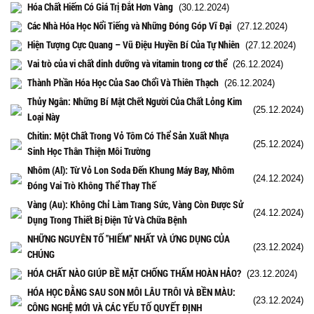
Hóa Chất Hiếm Có Giá Trị Đắt Hơn Vàng
(30.12.2024)
Các Nhà Hóa Học Nổi Tiếng và Những Đóng Góp Vĩ Đại
(27.12.2024)
Hiện Tượng Cực Quang – Vũ Điệu Huyền Bí Của Tự Nhiên
(27.12.2024)
Vai trò của vi chất dinh dưỡng và vitamin trong cơ thể
(26.12.2024)
Thành Phần Hóa Học Của Sao Chổi Và Thiên Thạch
(26.12.2024)
Thủy Ngân: Những Bí Mật Chết Người Của Chất Lỏng Kim
(25.12.2024)
Loại Này
Chitin: Một Chất Trong Vỏ Tôm Có Thể Sản Xuất Nhựa
(25.12.2024)
Sinh Học Thân Thiện Môi Trường
Nhôm (Al): Từ Vỏ Lon Soda Đến Khung Máy Bay, Nhôm
(24.12.2024)
Đóng Vai Trò Không Thể Thay Thế
Vàng (Au): Không Chỉ Làm Trang Sức, Vàng Còn Được Sử
(24.12.2024)
Dụng Trong Thiết Bị Điện Tử Và Chữa Bệnh
NHỮNG NGUYÊN TỐ "HIẾM" NHẤT VÀ ỨNG DỤNG CỦA
(23.12.2024)
CHÚNG
HÓA CHẤT NÀO GIÚP BỀ MẶT CHỐNG THẤM HOÀN HẢO?
(23.12.2024)
HÓA HỌC ĐẰNG SAU SON MÔI LÂU TRÔI VÀ BỀN MÀU:
(23.12.2024)
CÔNG NGHỆ MỚI VÀ CÁC YẾU TỐ QUYẾT ĐỊNH