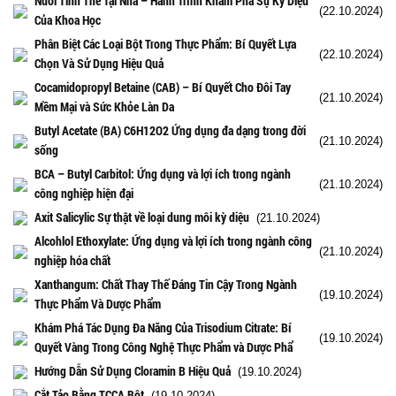
Nuôi Tinh Thể Tại Nhà – Hành Trình Khám Phá Sự Kỳ Diệu
(22.10.2024)
Của Khoa Học
Phân Biệt Các Loại Bột Trong Thực Phẩm: Bí Quyết Lựa
(22.10.2024)
Chọn Và Sử Dụng Hiệu Quả
Cocamidopropyl Betaine (CAB) – Bí Quyết Cho Đôi Tay
(21.10.2024)
Mềm Mại và Sức Khỏe Làn Da
Butyl Acetate (BA) C6H12O2 Ứng dụng đa dạng trong đời
(21.10.2024)
sống
BCA – Butyl Carbitol: Ứng dụng và lợi ích trong ngành
(21.10.2024)
công nghiệp hiện đại
Axit Salicylic Sự thật về loại dung môi kỳ diệu
(21.10.2024)
Alcohlol Ethoxylate: Ứng dụng và lợi ích trong ngành công
(21.10.2024)
nghiệp hóa chất
Xanthangum: Chất Thay Thế Đáng Tin Cậy Trong Ngành
(19.10.2024)
Thực Phẩm Và Dược Phẩm
Khám Phá Tác Dụng Đa Năng Của Trisodium Citrate: Bí
(19.10.2024)
Quyết Vàng Trong Công Nghệ Thực Phẩm và Dược Phẩ
Hướng Dẫn Sử Dụng Cloramin B Hiệu Quả
(19.10.2024)
Cắt Tảo Bằng TCCA Bột
(19.10.2024)