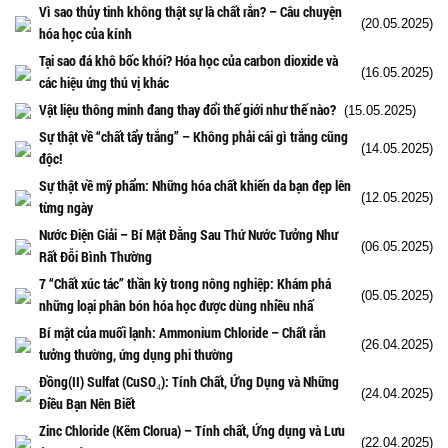
Vì sao thủy tinh không thật sự là chất rắn? – Câu chuyện
(20.05.2025)
hóa học của kính
Tại sao đá khô bốc khói? Hóa học của carbon dioxide và
(16.05.2025)
các hiệu ứng thú vị khác
Vật liệu thông minh đang thay đổi thế giới như thế nào?
(15.05.2025)
Sự thật về “chất tẩy trắng” – Không phải cái gì trắng cũng
(14.05.2025)
độc!
Sự thật về mỹ phẩm: Những hóa chất khiến da bạn đẹp lên
(12.05.2025)
từng ngày
Nước Điện Giải – Bí Mật Đằng Sau Thứ Nước Tưởng Như
(06.05.2025)
Rất Đỗi Bình Thường
7 “Chất xúc tác” thần kỳ trong nông nghiệp: Khám phá
(05.05.2025)
những loại phân bón hóa học được dùng nhiều nhấ
Bí mật của muối lạnh: Ammonium Chloride – Chất rắn
(26.04.2025)
tưởng thường, ứng dụng phi thường
Đồng(II) Sulfat (CuSO₄): Tính Chất, Ứng Dụng và Những
(24.04.2025)
Điều Bạn Nên Biết
Zinc Chloride (Kẽm Clorua) – Tính chất, Ứng dụng và Lưu
(22.04.2025)