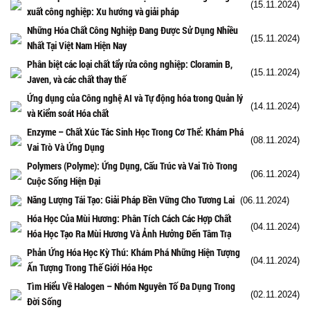
(15.11.2024)
xuất công nghiệp: Xu hướng và giải pháp
Những Hóa Chất Công Nghiệp Đang Được Sử Dụng Nhiều
(15.11.2024)
Nhất Tại Việt Nam Hiện Nay
Phân biệt các loại chất tẩy rửa công nghiệp: Cloramin B,
(15.11.2024)
Javen, và các chất thay thế
Ứng dụng của Công nghệ AI và Tự động hóa trong Quản lý
(14.11.2024)
và Kiểm soát Hóa chất
Enzyme – Chất Xúc Tác Sinh Học Trong Cơ Thể: Khám Phá
(08.11.2024)
Vai Trò Và Ứng Dụng
Polymers (Polyme): Ứng Dụng, Cấu Trúc và Vai Trò Trong
(06.11.2024)
Cuộc Sống Hiện Đại
Năng Lượng Tái Tạo: Giải Pháp Bền Vững Cho Tương Lai
(06.11.2024)
Hóa Học Của Mùi Hương: Phân Tích Cách Các Hợp Chất
(04.11.2024)
Hóa Học Tạo Ra Mùi Hương Và Ảnh Hưởng Đến Tâm Trạ
Phản Ứng Hóa Học Kỳ Thú: Khám Phá Những Hiện Tượng
(04.11.2024)
Ấn Tượng Trong Thế Giới Hóa Học
Tìm Hiểu Về Halogen – Nhóm Nguyên Tố Đa Dụng Trong
(02.11.2024)
Đời Sống