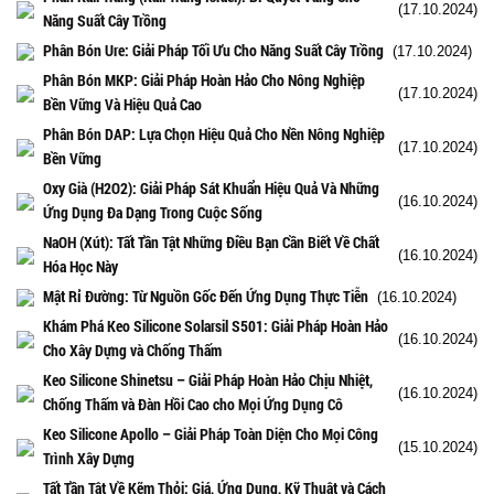
(17.10.2024)
Năng Suất Cây Trồng
Phân Bón Ure: Giải Pháp Tối Ưu Cho Năng Suất Cây Trồng
(17.10.2024)
Phân Bón MKP: Giải Pháp Hoàn Hảo Cho Nông Nghiệp
(17.10.2024)
Bền Vững Và Hiệu Quả Cao
Phân Bón DAP: Lựa Chọn Hiệu Quả Cho Nền Nông Nghiệp
(17.10.2024)
Bền Vững
Oxy Già (H2O2): Giải Pháp Sát Khuẩn Hiệu Quả Và Những
(16.10.2024)
Ứng Dụng Đa Dạng Trong Cuộc Sống
NaOH (Xút): Tất Tần Tật Những Điều Bạn Cần Biết Về Chất
(16.10.2024)
Hóa Học Này
Mật Rỉ Đường: Từ Nguồn Gốc Đến Ứng Dụng Thực Tiễn
(16.10.2024)
Khám Phá Keo Silicone Solarsil S501: Giải Pháp Hoàn Hảo
(16.10.2024)
Cho Xây Dựng và Chống Thấm
Keo Silicone Shinetsu – Giải Pháp Hoàn Hảo Chịu Nhiệt,
(16.10.2024)
Chống Thấm và Đàn Hồi Cao cho Mọi Ứng Dụng Cô
Keo Silicone Apollo – Giải Pháp Toàn Diện Cho Mọi Công
(15.10.2024)
Trình Xây Dựng
Tất Tần Tật Về Kẽm Thỏi: Giá, Ứng Dụng, Kỹ Thuật và Cách