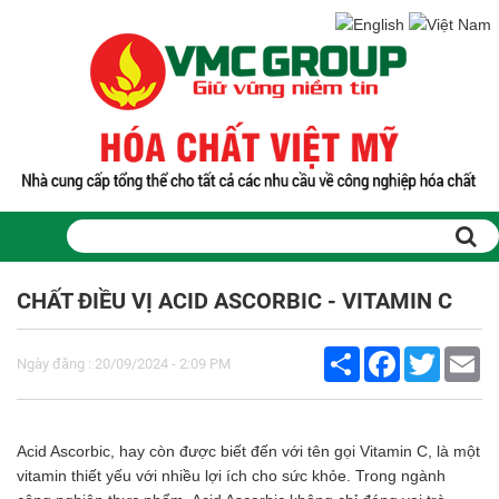
CHẤT ĐIỀU VỊ ACID ASCORBIC - VITAMIN C
Share
Facebook
Twitter
Em
Ngày đăng : 20/09/2024 - 2:09 PM
Acid Ascorbic, hay còn được biết đến với tên gọi Vitamin C, là một
vitamin thiết yếu với nhiều lợi ích cho sức khỏe. Trong ngành