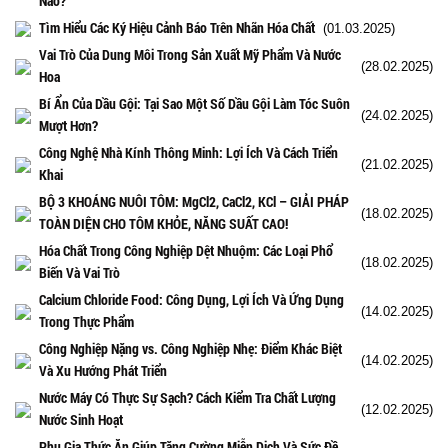
Nào?
Tìm Hiểu Các Ký Hiệu Cảnh Báo Trên Nhãn Hóa Chất
(01.03.2025)
Vai Trò Của Dung Môi Trong Sản Xuất Mỹ Phẩm Và Nước
(28.02.2025)
Hoa
Bí Ẩn Của Dầu Gội: Tại Sao Một Số Dầu Gội Làm Tóc Suôn
(24.02.2025)
Mượt Hơn?
Công Nghệ Nhà Kính Thông Minh: Lợi Ích Và Cách Triển
(21.02.2025)
Khai
BỘ 3 KHOÁNG NUÔI TÔM: MgCl2, CaCl2, KCl – GIẢI PHÁP
(18.02.2025)
TOÀN DIỆN CHO TÔM KHỎE, NĂNG SUẤT CAO!
Hóa Chất Trong Công Nghiệp Dệt Nhuộm: Các Loại Phổ
(18.02.2025)
Biến Và Vai Trò
Calcium Chloride Food: Công Dụng, Lợi Ích Và Ứng Dụng
(14.02.2025)
Trong Thực Phẩm
Công Nghiệp Nặng vs. Công Nghiệp Nhẹ: Điểm Khác Biệt
(14.02.2025)
Và Xu Hướng Phát Triển
Nước Máy Có Thực Sự Sạch? Cách Kiểm Tra Chất Lượng
(12.02.2025)
Nước Sinh Hoạt
Phụ Gia Thức Ăn Giúp Tăng Cường Miễn Dịch Và Sức Đề