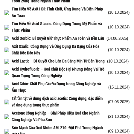
Food 25kg Trong Ngành Thực Phẩm
Tìm Hiểu Về Axit HCl: Tính Chất, Ứng Dụng Và Biện Pháp
(10.10.2024)
An Toàn
Tìm Hiểu Về Acid Stearic: Công Dụng Trong Mỹ Phẩm và
(10.10.2024)
Thực Phẩm
Acid Sorbic: Bí Quyết Giữ Thực Phẩm An Toàn và Bền Lâu
(14.06.2025)
Axit Oxalic: Công Dụng Và Ứng Dụng Đa Dạng Của Hóa
(10.10.2024)
Chất Độc Đáo Này
Acid Lactic – Bí Quyết Cho Làn Da Sáng Mịn Từ Bên Trong
(10.10.2024)
Acid Hydrofluoric – Hoá Chất Độc Hại Nhưng Đóng Vai Trò
(10.10.2024)
Quan Trọng Trong Công Nghiệp
Acid Citric: Chất Phụ Gia Đa Dụng trong Công Nghiệp và
(15.11.2024)
Ẩm Thực
Tất tần tật về dung dịch acid acetic: Công dụng, đặc điểm
(07.06.2025)
và ứng dụng trong thực phẩm
Acetone Công Nghiệp – Giải Pháp Hiệu Quả Cho Ngành
(21.10.2024)
Công Nghiệp Và Pha Sơn
Sức Mạnh Của Oxit Nhôm AM-210: Đột Phá Trong Ngành
(09.10.2024)