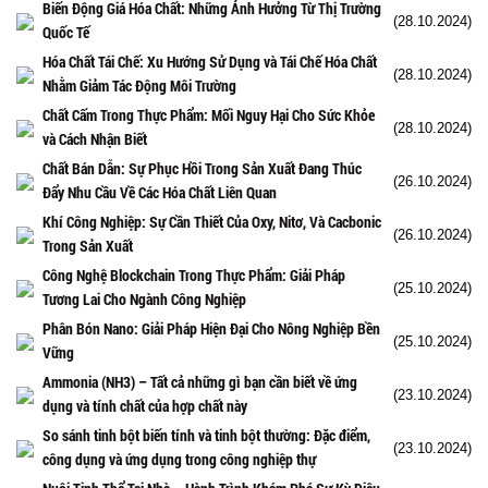
Biến Động Giá Hóa Chất: Những Ảnh Hưởng Từ Thị Trường
(28.10.2024)
Quốc Tế
Hóa Chất Tái Chế: Xu Hướng Sử Dụng và Tái Chế Hóa Chất
(28.10.2024)
Nhằm Giảm Tác Động Môi Trường
Chất Cấm Trong Thực Phẩm: Mối Nguy Hại Cho Sức Khỏe
(28.10.2024)
và Cách Nhận Biết
Chất Bán Dẫn: Sự Phục Hồi Trong Sản Xuất Đang Thúc
(26.10.2024)
Đẩy Nhu Cầu Về Các Hóa Chất Liên Quan
Khí Công Nghiệp: Sự Cần Thiết Của Oxy, Nitơ, Và Cacbonic
(26.10.2024)
Trong Sản Xuất
Công Nghệ Blockchain Trong Thực Phẩm: Giải Pháp
(25.10.2024)
Tương Lai Cho Ngành Công Nghiệp
Phân Bón Nano: Giải Pháp Hiện Đại Cho Nông Nghiệp Bền
(25.10.2024)
Vững
Ammonia (NH3) – Tất cả những gì bạn cần biết về ứng
(23.10.2024)
dụng và tính chất của hợp chất này
So sánh tinh bột biến tính và tinh bột thường: Đặc điểm,
(23.10.2024)
công dụng và ứng dụng trong công nghiệp thự