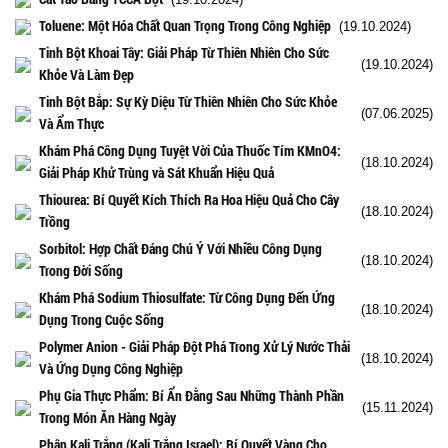
Toluene: Một Hóa Chất Quan Trọng Trong Công Nghiệp
(19.10.2024)
Tinh Bột Khoai Tây: Giải Pháp Từ Thiên Nhiên Cho Sức
(19.10.2024)
Khỏe Và Làm Đẹp
Tinh Bột Bắp: Sự Kỳ Diệu Từ Thiên Nhiên Cho Sức Khỏe
(07.06.2025)
Và Ẩm Thực
Khám Phá Công Dụng Tuyệt Vời Của Thuốc Tím KMnO4:
(18.10.2024)
Giải Pháp Khử Trùng và Sát Khuẩn Hiệu Quả
Thiourea: Bí Quyết Kích Thích Ra Hoa Hiệu Quả Cho Cây
(18.10.2024)
Trồng
Sorbitol: Hợp Chất Đáng Chú Ý Với Nhiều Công Dụng
(18.10.2024)
Trong Đời Sống
Khám Phá Sodium Thiosulfate: Từ Công Dụng Đến Ứng
(18.10.2024)
Dụng Trong Cuộc Sống
Polymer Anion - Giải Pháp Đột Phá Trong Xử Lý Nước Thải
(18.10.2024)
Và Ứng Dụng Công Nghiệp
Phụ Gia Thực Phẩm: Bí Ẩn Đằng Sau Những Thành Phần
(15.11.2024)
Trong Món Ăn Hàng Ngày
Phân Kali Trắng (Kali Trắng Israel): Bí Quyết Vàng Cho