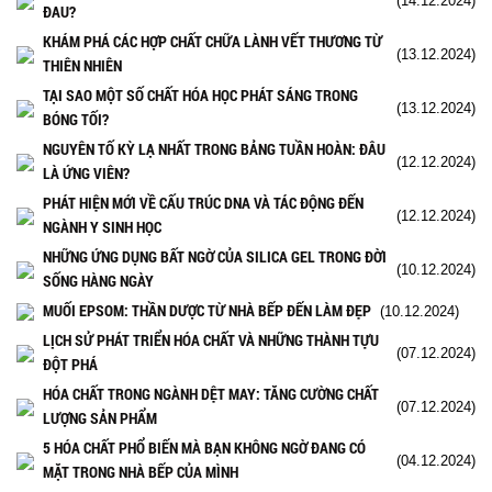
(14.12.2024)
ĐAU?
KHÁM PHÁ CÁC HỢP CHẤT CHỮA LÀNH VẾT THƯƠNG TỪ
(13.12.2024)
THIÊN NHIÊN
TẠI SAO MỘT SỐ CHẤT HÓA HỌC PHÁT SÁNG TRONG
(13.12.2024)
BÓNG TỐI?
NGUYÊN TỐ KỲ LẠ NHẤT TRONG BẢNG TUẦN HOÀN: ĐÂU
(12.12.2024)
LÀ ỨNG VIÊN?
PHÁT HIỆN MỚI VỀ CẤU TRÚC DNA VÀ TÁC ĐỘNG ĐẾN
(12.12.2024)
NGÀNH Y SINH HỌC
NHỮNG ỨNG DỤNG BẤT NGỜ CỦA SILICA GEL TRONG ĐỜI
(10.12.2024)
SỐNG HÀNG NGÀY
MUỐI EPSOM: THẦN DƯỢC TỪ NHÀ BẾP ĐẾN LÀM ĐẸP
(10.12.2024)
LỊCH SỬ PHÁT TRIỂN HÓA CHẤT VÀ NHỮNG THÀNH TỰU
(07.12.2024)
ĐỘT PHÁ
HÓA CHẤT TRONG NGÀNH DỆT MAY: TĂNG CƯỜNG CHẤT
(07.12.2024)
LƯỢNG SẢN PHẨM
5 HÓA CHẤT PHỔ BIẾN MÀ BẠN KHÔNG NGỜ ĐANG CÓ
(04.12.2024)
MẶT TRONG NHÀ BẾP CỦA MÌNH