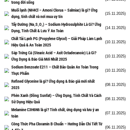
trong đời sống
Muối lạnh (NH4Cl – Amoni Clorua – Salmiac) là gì? Ứng
(15.11.2025)
dụng, tính chất và nơi mua uy tín
Tẩy Đường (Na₂S₂O₄) – Sodium Hydrosulphite Là Gì? Ứng
(14.11.2025)
Dụng, Tính Chất & Lưu Ý An Toàn
Chất Tải Lạnh PG (Propylene Glycol) – Giải Pháp Làm Lạnh
(10.11.2025)
Hiệu Quả & An Toàn 2025
Sáp Trứng Cá (Stearic Acid – Axit Octadecanoic) Là Gì?
(10.11.2025)
Ứng Dụng & Báo Giá Mới Nhất 2025
Sodium Benzoate E211 – Chất Bảo Quản An Toàn Trong
(10.11.2025)
Thực Phẩm
Refined Glycerine là gì? Ứng dụng & Báo giá mới nhất
(08.11.2025)
2025
Phèn Xanh (Đồng Sunfat) – Ứng Dụng, Tính Chất Và Cách
(08.11.2025)
Sử Dụng Hiệu Quả
Melamine C3H6N6 là gì? Tính chất, ứng dụng và lưu ý an
(07.11.2025)
toàn
Công Thức Pha Cloramin B Chuẩn – Hướng Dẫn Chi Tiết Từ
(06.11.2025)