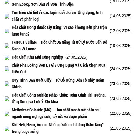
(19.06.2025)
Sơn Epoxy, Sơn Dầu và Sơn Tĩnh Điện
Tìm hiểu chi tiết về các loại muối clorua: Ứng dụng, tính
(14.06.2025)
chất và phân loại
Hóa chất trong thuốc tẩy trắng: Vì sao không nên pha trộn
(12.06.2025)
lung tung?
Ferrous Sulfate – Hóa Chất Đa Năng Từ Xử Lý Nước Đến Bổ
(10.06.2025)
Sung Vi Lượng
Hóa Chất Khử Mùi Công Nghiệp
(24.05.2025)
Chất Pha Loãng Sơn Là Gì? Ứng Dụng Và Cách Chọn Mua
(24.05.2025)
Hiệu Quả
Quy Trình Sản Xuất Giấy – Từ Gỗ Rừng Đến Tờ Giấy Hoàn
(23.05.2025)
Chỉnh
Hóa Chất Công Nghiệp Nhập Khẩu: Toàn Cảnh Thị Trường,
(23.05.2025)
Ứng Dụng và Lưu Ý Khi Mua
Methylene Chloride (MC) – Hóa chất mạnh mẽ phía sau
(22.05.2025)
ngành công nghiệp sơn, tẩy rửa và dược phẩm
Khí Heli, Neon, Argon: Những “siêu anh hùng thầm lặng”
(21.05.2025)
trong cuộc sống