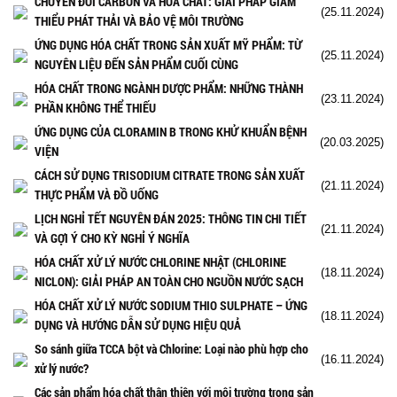
CHUYỂN ĐỔI CARBON VÀ HÓA CHẤT: GIẢI PHÁP GIẢM
(25.11.2024)
THIỂU PHÁT THẢI VÀ BẢO VỆ MÔI TRƯỜNG
ỨNG DỤNG HÓA CHẤT TRONG SẢN XUẤT MỸ PHẨM: TỪ
(25.11.2024)
NGUYÊN LIỆU ĐẾN SẢN PHẨM CUỐI CÙNG
HÓA CHẤT TRONG NGÀNH DƯỢC PHẨM: NHỮNG THÀNH
(23.11.2024)
PHẦN KHÔNG THỂ THIẾU
ỨNG DỤNG CỦA CLORAMIN B TRONG KHỬ KHUẨN BỆNH
(20.03.2025)
VIỆN
CÁCH SỬ DỤNG TRISODIUM CITRATE TRONG SẢN XUẤT
(21.11.2024)
THỰC PHẨM VÀ ĐỒ UỐNG
LỊCH NGHỈ TẾT NGUYÊN ĐÁN 2025: THÔNG TIN CHI TIẾT
(21.11.2024)
VÀ GỢI Ý CHO KỲ NGHỈ Ý NGHĨA
HÓA CHẤT XỬ LÝ NƯỚC CHLORINE NHẬT (CHLORINE
(18.11.2024)
NICLON): GIẢI PHÁP AN TOÀN CHO NGUỒN NƯỚC SẠCH
HÓA CHẤT XỬ LÝ NƯỚC SODIUM THIO SULPHATE – ỨNG
(18.11.2024)
DỤNG VÀ HƯỚNG DẪN SỬ DỤNG HIỆU QUẢ
So sánh giữa TCCA bột và Chlorine: Loại nào phù hợp cho
(16.11.2024)
xử lý nước?
Các sản phẩm hóa chất thân thiện với môi trường trong sản