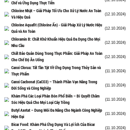
Chế và Ứng Dụng Thực Tiễn
Chlorine Nhật – Giải Pháp Tối Ưu Cho Xử Lý Nước An Toàn
(12.10.2024)
Và Hiệu Quả
Chlorine Aquafit (Chlorine Ấn) - Giải Pháp Xử Lý Nước Hiệu
(12.10.2024)
Quả và An Toàn
Chloramin B: Chất Khử Khuẩn Hiệu Quả Đa Dụng Cho Mọi
(12.10.2024)
Nhu Cầu
Chất Bảo Quản Dùng Trong Thực Phẩm: Giải Pháp An Toàn
(12.10.2024)
Cho Chế Độ Ăn Uống
Canxi Clorua: Tất Tần Tật Về Ứng Dụng Trong Thủy Sản và
(11.10.2024)
Thực Phẩm
Canxi Cacbonat (CaCO3) – Thành Phần Vạn Năng Trong
(11.10.2024)
Đời Sống và Công Nghiệp
Khám Phá Các Loại Phân Bón Phổ Biến – Bí Quyết Chăm
(11.10.2024)
Sóc Hiệu Quả Cho Mọi Loại Cây Trồng
Butyl Axetat – Dung Môi Đa Năng Cho Ngành Công Nghiệp
(11.10.2024)
Hiện Đại
Bicar Food: Khám Phá Ứng Dụng Và Lợi Ích Của Bicar
(11.10.2024)