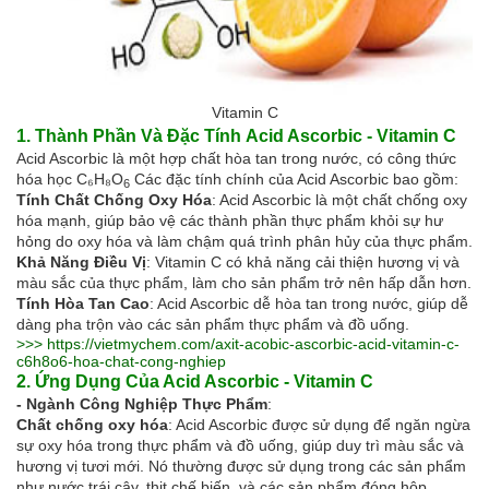
Vitamin C
1. Thành Phần Và Đặc Tính
Acid Ascorbic - Vitamin C
Acid
Ascorbic là một hợp chất hòa tan trong nước, có công thức
hóa học C₆H₈O
Các đặc tính chính của Acid Ascorbic bao gồm:
6
Tính Chất Chống Oxy Hóa
: Acid Ascorbic là một chất chống oxy
hóa mạnh, giúp bảo vệ các thành phần thực phẩm khỏi sự hư
hỏng do oxy hóa và làm chậm quá trình phân hủy của thực phẩm.
Khả Năng Điều Vị
: Vitamin C có khả năng cải thiện hương vị và
màu sắc của thực phẩm, làm cho sản phẩm trở nên hấp dẫn hơn.
Tính Hòa Tan Cao
: Acid Ascorbic dễ hòa tan trong nước, giúp dễ
dàng pha trộn vào các sản phẩm thực phẩm và đồ uống.
>>>
https://vietmychem.com/axit-acobic-ascorbic-acid-vitamin-c-
c6h8o6-hoa-chat-cong-nghiep
2. Ứng Dụng Của Acid Ascorbic - Vitamin C
- Ngành Công Nghiệp Thực Phẩm
:
Chất chống oxy hóa
: Acid Ascorbic được sử dụng để ngăn ngừa
sự oxy hóa trong thực phẩm và đồ uống, giúp duy trì màu sắc và
hương vị tươi mới. Nó thường được sử dụng trong các sản phẩm
như nước trái cây, thịt chế biến, và các sản phẩm đóng hộp.