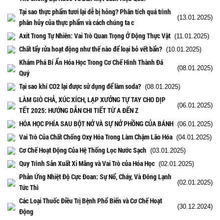
Tại sao thực phẩm tươi lại dễ bị hỏng? Phân tích quá trình
(13.01.2025)
phân hủy của thực phẩm và cách chúng ta c
Axit Trong Tự Nhiên: Vai Trò Quan Trọng Ở Động Thực Vật
(11.01.2025)
Chất tẩy rửa hoạt động như thế nào để loại bỏ vết bẩn?
(10.01.2025)
Khám Phá Bí Ẩn Hóa Học Trong Cơ Chế Hình Thành Đá
(08.01.2025)
Quý
Tại sao khí CO2 lại được sử dụng để làm soda?
(08.01.2025)
LÀM GIÒ CHẢ, XÚC XÍCH, LẠP XƯỞNG TỰ TAY CHO DỊP
(06.01.2025)
TẾT 2025: HƯỚNG DẪN CHI TIẾT TỪ A ĐẾN Z
HÓA HỌC PHÍA SAU BỘT NỞ VÀ SỰ NỞ PHỒNG CỦA BÁNH
(06.01.2025)
Vai Trò Của Chất Chống Oxy Hóa Trong Làm Chậm Lão Hóa
(04.01.2025)
Cơ Chế Hoạt Động Của Hệ Thống Lọc Nước Sạch
(03.01.2025)
Quy Trình Sản Xuất Xi Măng và Vai Trò của Hóa Học
(02.01.2025)
Phản Ứng Nhiệt Độ Cực Đoan: Sự Nổ, Cháy, Và Đông Lạnh
(02.01.2025)
Tức Thì
Các Loại Thuốc Điều Trị Bệnh Phổ Biến và Cơ Chế Hoạt
(30.12.2024)
Động