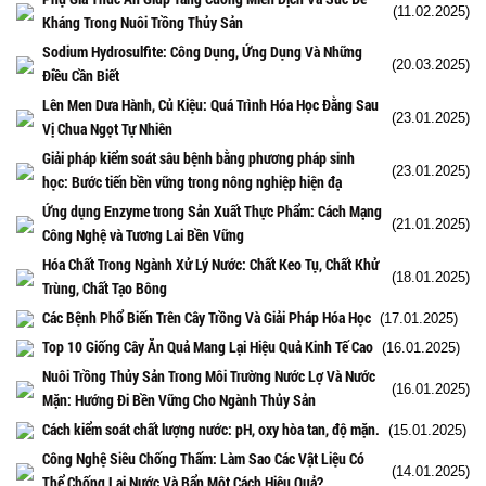
(11.02.2025)
Kháng Trong Nuôi Trồng Thủy Sản
Sodium Hydrosulfite: Công Dụng, Ứng Dụng Và Những
(20.03.2025)
Điều Cần Biết
Lên Men Dưa Hành, Củ Kiệu: Quá Trình Hóa Học Đằng Sau
(23.01.2025)
Vị Chua Ngọt Tự Nhiên
Giải pháp kiểm soát sâu bệnh bằng phương pháp sinh
(23.01.2025)
học: Bước tiến bền vững trong nông nghiệp hiện đạ
Ứng dụng Enzyme trong Sản Xuất Thực Phẩm: Cách Mạng
(21.01.2025)
Công Nghệ và Tương Lai Bền Vững
Hóa Chất Trong Ngành Xử Lý Nước: Chất Keo Tụ, Chất Khử
(18.01.2025)
Trùng, Chất Tạo Bông
Các Bệnh Phổ Biến Trên Cây Trồng Và Giải Pháp Hóa Học
(17.01.2025)
Top 10 Giống Cây Ăn Quả Mang Lại Hiệu Quả Kinh Tế Cao
(16.01.2025)
Nuôi Trồng Thủy Sản Trong Môi Trường Nước Lợ Và Nước
(16.01.2025)
Mặn: Hướng Đi Bền Vững Cho Ngành Thủy Sản
Cách kiểm soát chất lượng nước: pH, oxy hòa tan, độ mặn.
(15.01.2025)
Công Nghệ Siêu Chống Thấm: Làm Sao Các Vật Liệu Có
(14.01.2025)
Thể Chống Lại Nước Và Bẩn Một Cách Hiệu Quả?