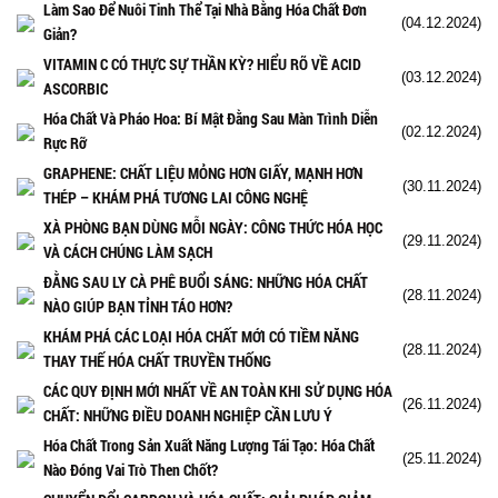
Làm Sao Để Nuôi Tinh Thể Tại Nhà Bằng Hóa Chất Đơn
(04.12.2024)
Giản?
VITAMIN C CÓ THỰC SỰ THẦN KỲ? HIỂU RÕ VỀ ACID
(03.12.2024)
ASCORBIC
Hóa Chất Và Pháo Hoa: Bí Mật Đằng Sau Màn Trình Diễn
(02.12.2024)
Rực Rỡ
GRAPHENE: CHẤT LIỆU MỎNG HƠN GIẤY, MẠNH HƠN
(30.11.2024)
THÉP – KHÁM PHÁ TƯƠNG LAI CÔNG NGHỆ
XÀ PHÒNG BẠN DÙNG MỖI NGÀY: CÔNG THỨC HÓA HỌC
(29.11.2024)
VÀ CÁCH CHÚNG LÀM SẠCH
ĐẰNG SAU LY CÀ PHÊ BUỔI SÁNG: NHỮNG HÓA CHẤT
(28.11.2024)
NÀO GIÚP BẠN TỈNH TÁO HƠN?
KHÁM PHÁ CÁC LOẠI HÓA CHẤT MỚI CÓ TIỀM NĂNG
(28.11.2024)
THAY THẾ HÓA CHẤT TRUYỀN THỐNG
CÁC QUY ĐỊNH MỚI NHẤT VỀ AN TOÀN KHI SỬ DỤNG HÓA
(26.11.2024)
CHẤT: NHỮNG ĐIỀU DOANH NGHIỆP CẦN LƯU Ý
Hóa Chất Trong Sản Xuất Năng Lượng Tái Tạo: Hóa Chất
(25.11.2024)
Nào Đóng Vai Trò Then Chốt?