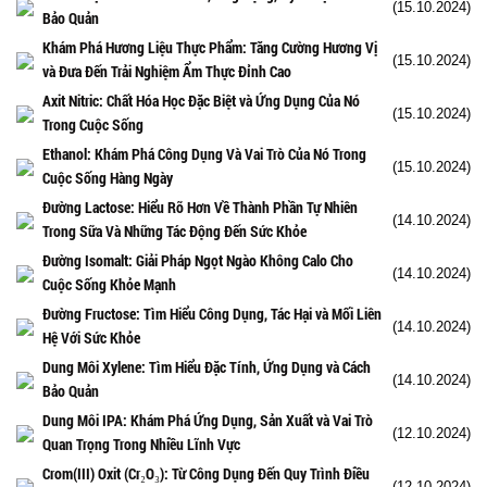
(15.10.2024)
Bảo Quản
Khám Phá Hương Liệu Thực Phẩm: Tăng Cường Hương Vị
(15.10.2024)
và Đưa Đến Trải Nghiệm Ẩm Thực Đỉnh Cao
Axit Nitric: Chất Hóa Học Đặc Biệt và Ứng Dụng Của Nó
(15.10.2024)
Trong Cuộc Sống
Ethanol: Khám Phá Công Dụng Và Vai Trò Của Nó Trong
(15.10.2024)
Cuộc Sống Hàng Ngày
Đường Lactose: Hiểu Rõ Hơn Về Thành Phần Tự Nhiên
(14.10.2024)
Trong Sữa Và Những Tác Động Đến Sức Khỏe
Đường Isomalt: Giải Pháp Ngọt Ngào Không Calo Cho
(14.10.2024)
Cuộc Sống Khỏe Mạnh
Đường Fructose: Tìm Hiểu Công Dụng, Tác Hại và Mối Liên
(14.10.2024)
Hệ Với Sức Khỏe
Dung Môi Xylene: Tìm Hiểu Đặc Tính, Ứng Dụng và Cách
(14.10.2024)
Bảo Quản
Dung Môi IPA: Khám Phá Ứng Dụng, Sản Xuất và Vai Trò
(12.10.2024)
Quan Trọng Trong Nhiều Lĩnh Vực
Crom(III) Oxit (Cr₂O₃): Từ Công Dụng Đến Quy Trình Điều
(12.10.2024)