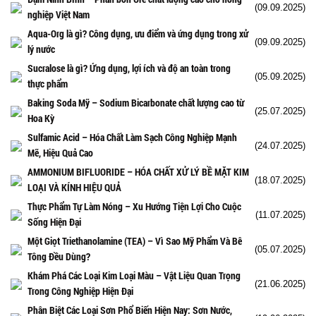
(09.09.2025)
nghiệp Việt Nam
Aqua-Org là gì? Công dụng, ưu điểm và ứng dụng trong xử
(09.09.2025)
lý nước
Sucralose là gì? Ứng dụng, lợi ích và độ an toàn trong
(05.09.2025)
thực phẩm
Baking Soda Mỹ – Sodium Bicarbonate chất lượng cao từ
(25.07.2025)
Hoa Kỳ
Sulfamic Acid – Hóa Chất Làm Sạch Công Nghiệp Mạnh
(24.07.2025)
Mẽ, Hiệu Quả Cao
AMMONIUM BIFLUORIDE – HÓA CHẤT XỬ LÝ BỀ MẶT KIM
(18.07.2025)
LOẠI VÀ KÍNH HIỆU QUẢ
Thực Phẩm Tự Làm Nóng – Xu Hướng Tiện Lợi Cho Cuộc
(11.07.2025)
Sống Hiện Đại
Một Giọt Triethanolamine (TEA) – Vì Sao Mỹ Phẩm Và Bê
(05.07.2025)
Tông Đều Dùng?
Khám Phá Các Loại Kim Loại Màu – Vật Liệu Quan Trọng
(21.06.2025)
Trong Công Nghiệp Hiện Đại
Phân Biệt Các Loại Sơn Phổ Biến Hiện Nay: Sơn Nước,