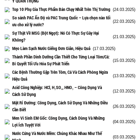
Ý QUAN TRỌNG
Top 10 Phụ Gia Thực Phẩm Bán Chạy Nhất Trên Thị Trường
(24.03.2025)
So sánh PAC Ấn Độ và PAC Trung Quốc – Lựa chọn nào tối
(22.03.2025)
ưu cho xử lý nước?
Sự Thật Về MSG (Bột Ngọt): Nó Có Thực Sự Gây Hại
(21.03.2025)
Không?
Mẹo Làm Sạch Nước Giếng Đơn Giản, Hiệu Quả
(17.03.2025)
Thành Phần Dinh Dưỡng Cần Thiết Cho Từng Loại Tôm/Cá:
(15.03.2025)
Bí Quyết Tối Ưu Hóa Sự Phát Triển
Các Bệnh Thường Gặp Trên Tôm, Cá Và Cách Phòng Ngừa
(13.03.2025)
Hiệu Quả
Acid Công Nghiệp: HCl, H₂SO₄, HNO₃ – Công Dụng Và
(12.03.2025)
Cách Sử Dụng
Mật Rỉ Đường: Công Dụng, Cách Sử Dụng Và Những Điều
(26.03.2025)
Cần Biết
Men Vi Sinh EM Gốc: Công Dụng, Cách Dùng Và Những
(04.03.2025)
Lợi Ích Tuyệt Vời
Nước Cứng Và Nước Mềm: Chúng Khác Nhau Như Thế
(03.03.2025)