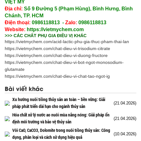
VIỆT MỸ
Địa chỉ:
Số 9 Đường 5 (Phạm Hùng), Bình Hưng, Bình
Chánh, TP. HCM
Điện thoại:
0986118813 -
Zalo:
0986118813
Website:
https://vietmychem.com
>>> CÁC CHẤT PHỤ GIA ĐIỀU VỊ KHÁC
https://vietmychem.com/acid-lactic-phu-gia-thuc-pham-thai-lan
https://vietmychem.com/chat-dieu-vi-trisodium-citrate
https://vietmychem.com/chat-dieu-vi-duong-fructore
https://vietmychem.com/chat-dieu-vi-bot-ngot-monosodium-
glutamate
https://vietmychem.com/chat-dieu-vi-chat-tao-ngot-ig
Bài viết khác
Xu hướng nuôi trồng thủy sản an toàn – bền vững: Giải
(21.04.2026)
pháp phát triển dài hạn cho ngành thủy sản
Hóa chất xử lý nước ao nuôi mùa nắng nóng: Giải pháp ổn
(21.04.2026)
định môi trường và bảo vệ thủy sản
Vôi CaO, CaCO3, Dolomite trong nuôi trồng thủy sản: Công
(10.04.2026)
dụng, phân loại và cách sử dụng hiệu quả