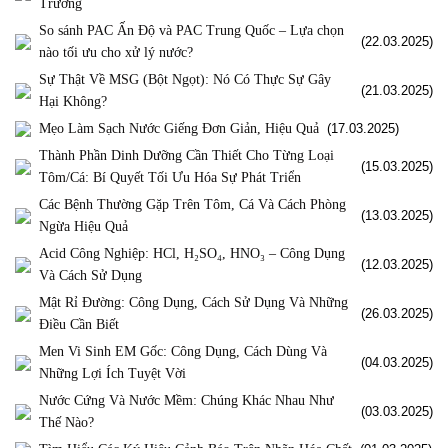
Trường
So sánh PAC Ấn Độ và PAC Trung Quốc – Lựa chọn
(22.03.2025)
nào tối ưu cho xử lý nước?
Sự Thật Về MSG (Bột Ngọt): Nó Có Thực Sự Gây
(21.03.2025)
Hại Không?
Mẹo Làm Sạch Nước Giếng Đơn Giản, Hiệu Quả
(17.03.2025)
Thành Phần Dinh Dưỡng Cần Thiết Cho Từng Loại
(15.03.2025)
Tôm/Cá: Bí Quyết Tối Ưu Hóa Sự Phát Triển
Các Bệnh Thường Gặp Trên Tôm, Cá Và Cách Phòng
(13.03.2025)
Ngừa Hiệu Quả
Acid Công Nghiệp: HCl, H₂SO₄, HNO₃ – Công Dụng
(12.03.2025)
Và Cách Sử Dụng
Mật Rỉ Đường: Công Dụng, Cách Sử Dụng Và Những
(26.03.2025)
Điều Cần Biết
Men Vi Sinh EM Gốc: Công Dụng, Cách Dùng Và
(04.03.2025)
Những Lợi Ích Tuyệt Vời
Nước Cứng Và Nước Mềm: Chúng Khác Nhau Như
(03.03.2025)
Thế Nào?