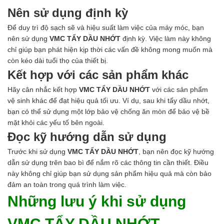
Ngành Gốm Sứ
Nên sử dụng định kỳ
Ngành Gỗ
Ngành Mỹ Phẩm
Để duy trì độ sạch sẽ và hiệu suất làm việc của máy móc, bạn
Ngành Hóa Dầu
nên sử dụng
VMC TẨY DẦU NHỚT
định kỳ. Việc làm này không
Ngành Giấy
chỉ giúp bạn phát hiện kịp thời các vấn đề không mong muốn mà
Liên hệ
còn kéo dài tuổi thọ của thiết bị.
Tuyển dụng
Kết hợp với các sản phẩm khác
Hãy cân nhắc kết hợp
VMC TẨY DẦU NHỚT
với các sản phẩm
vệ sinh khác để đạt hiệu quả tối ưu. Ví dụ, sau khi tẩy dầu nhớt,
bạn có thể sử dụng một lớp bảo vệ chống ăn mòn để bảo vệ bề
mặt khỏi các yếu tố bên ngoài.
Đọc kỹ hướng dẫn sử dụng
Trước khi sử dụng
VMC TẨY DẦU NHỚT
, bạn nên đọc kỹ hướng
dẫn sử dụng trên bao bì để nắm rõ các thông tin cần thiết. Điều
này không chỉ giúp bạn sử dụng sản phẩm hiệu quả mà còn bảo
đảm an toàn trong quá trình làm việc.
Những lưu ý khi sử dụng
VMC TẨY DẦU NHỚT