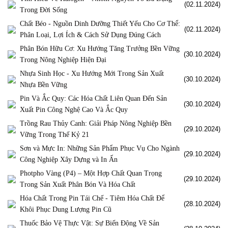
(02.11.2024)
Trong Đời Sống
Chất Béo - Nguồn Dinh Dưỡng Thiết Yếu Cho Cơ Thể:
(02.11.2024)
Phân Loại, Lợi Ích & Cách Sử Dụng Đúng Cách
Phân Bón Hữu Cơ: Xu Hướng Tăng Trưởng Bền Vững
(30.10.2024)
Trong Nông Nghiệp Hiện Đại
Nhựa Sinh Học - Xu Hướng Mới Trong Sản Xuất
(30.10.2024)
Nhựa Bền Vững
Pin Và Ắc Quy: Các Hóa Chất Liên Quan Đến Sản
(30.10.2024)
Xuất Pin Công Nghệ Cao Và Ắc Quy
Trồng Rau Thủy Canh: Giải Pháp Nông Nghiệp Bền
(29.10.2024)
Vững Trong Thế Kỷ 21
Sơn và Mực In: Những Sản Phẩm Phục Vụ Cho Ngành
(29.10.2024)
Công Nghiệp Xây Dựng và In Ấn
Photpho Vàng (P4) – Một Hợp Chất Quan Trọng
(29.10.2024)
Trong Sản Xuất Phân Bón Và Hóa Chất
Hóa Chất Trong Pin Tái Chế - Tiêm Hóa Chất Để
(28.10.2024)
Khôi Phục Dung Lượng Pin Cũ
Thuốc Bảo Vệ Thực Vật: Sự Biến Động Về Sản