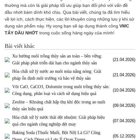
thường mà còn là giải pháp tối ưu giúp bạn đối phó với vấn đề
dầu nhớt bám dính khó chịu. Qua bài viết, chúng ta đã tìm hiểu
về lợi ích, cách thực hiện, các lời khuyên cùng những lưu ý khi sử
dụng sản phẩm này. Hy vọng bạn sẽ áp dụng thành công
VMC
TẨY DẦU NHỚT
trong cuộc sống hàng ngày của mình!
Bài viết khác
Xu hướng nuôi trồng thủy sản an toàn – bền vững:
(21.04.2026)
Giải pháp phát triển dài hạn cho ngành thủy sản
Hóa chất xử lý nước ao nuôi mùa nắng nóng: Giải
(21.04.2026)
pháp ổn định môi trường và bảo vệ thủy sản
Vôi CaO, CaCO3, Dolomite trong nuôi trồng thủy sản:
(10.04.2026)
Công dụng, phân loại và cách sử dụng hiệu quả
Zeolite – Khoáng chất hấp thụ khí độc trong ao nuôi
(09.04.2026)
thủy sản hiệu quả
Hóa chất xử lý nước thải dệt nhuộm: Giải pháp hiệu
(07.04.2026)
quả cho ngành công nghiệp dệt may
Baking Soda (Thuốc Muối, Bột Nở) Là Gì? Công
(05.12.2025)
Dụng, Cách Dùng và Lưu Ý Quan Trọng