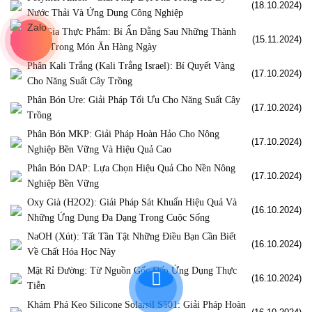
(18.10.2024)
Nước Thải Và Ứng Dụng Công Nghiệp
Phụ Gia Thực Phẩm: Bí Ẩn Đằng Sau Những Thành
(15.11.2024)
Phần Trong Món Ăn Hàng Ngày
Phân Kali Trắng (Kali Trắng Israel): Bí Quyết Vàng
(17.10.2024)
Cho Năng Suất Cây Trồng
Phân Bón Ure: Giải Pháp Tối Ưu Cho Năng Suất Cây
(17.10.2024)
Trồng
Phân Bón MKP: Giải Pháp Hoàn Hảo Cho Nông
(17.10.2024)
Nghiệp Bền Vững Và Hiệu Quả Cao
Phân Bón DAP: Lựa Chọn Hiệu Quả Cho Nền Nông
(17.10.2024)
Nghiệp Bền Vững
Oxy Già (H2O2): Giải Pháp Sát Khuẩn Hiệu Quả Và
(16.10.2024)
Những Ứng Dụng Đa Dạng Trong Cuộc Sống
NaOH (Xút): Tất Tần Tật Những Điều Bạn Cần Biết
(16.10.2024)
Về Chất Hóa Học Này
Mật Rỉ Đường: Từ Nguồn Gốc Đến Ứng Dụng Thực
(16.10.2024)
Tiễn
Khám Phá Keo Silicone Solarsil S501: Giải Pháp Hoàn