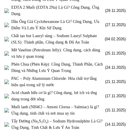
EDTA 2 Muối (EDTA 2Na) Là Gì? Công Dụng, Ứng
(29.11.2025)
Dụng
Dầu Ông Già Cyclohexanone Là Gì? Công Dụng, Ưu
(27.11.2025)
Điểm Và Lưu Ý Khi Sử Dụng
Chất tạo bọt Lauryl sùng – Sodium Lauryl Sulphate
(04.02.2026)
(SLS): Thành phần, Công dụng & Độ An Toàn
Mỡ Vaseline (Petroleum Jelly): Công dụng, cách dùng
(25.11.2025)
và lưu ý quan trọng
Phèn Chua (Phèn Kép): Công Dụng, Thành Phần, Cách
(24.11.2025)
Dùng và Những Lưu Ý Quan Trọng
PAC – Poly Aluminium Chloride: Hóa chất trợ lắng
(21.11.2025)
hiệu quả trong xử lý nước
Acid chanh hữu cơ là gì? Công dụng, lợi ích và ứng
(17.11.2025)
dụng trong đời sống
Muối lạnh (NH4Cl – Amoni Clorua – Salmiac) là gì?
(15.11.2025)
Ứng dụng, tính chất và nơi mua uy tín
Tẩy Đường (Na₂S₂O₄) – Sodium Hydrosulphite Là Gì?
(14.11.2025)
Ứng Dụng, Tính Chất & Lưu Ý An Toàn