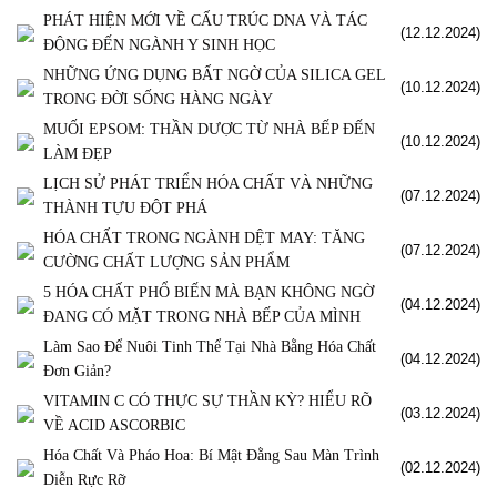
PHÁT HIỆN MỚI VỀ CẤU TRÚC DNA VÀ TÁC
(12.12.2024)
ĐỘNG ĐẾN NGÀNH Y SINH HỌC
NHỮNG ỨNG DỤNG BẤT NGỜ CỦA SILICA GEL
(10.12.2024)
TRONG ĐỜI SỐNG HÀNG NGÀY
MUỐI EPSOM: THẦN DƯỢC TỪ NHÀ BẾP ĐẾN
(10.12.2024)
LÀM ĐẸP
LỊCH SỬ PHÁT TRIỂN HÓA CHẤT VÀ NHỮNG
(07.12.2024)
THÀNH TỰU ĐỘT PHÁ
HÓA CHẤT TRONG NGÀNH DỆT MAY: TĂNG
(07.12.2024)
CƯỜNG CHẤT LƯỢNG SẢN PHẨM
5 HÓA CHẤT PHỔ BIẾN MÀ BẠN KHÔNG NGỜ
(04.12.2024)
ĐANG CÓ MẶT TRONG NHÀ BẾP CỦA MÌNH
Làm Sao Để Nuôi Tinh Thể Tại Nhà Bằng Hóa Chất
(04.12.2024)
Đơn Giản?
VITAMIN C CÓ THỰC SỰ THẦN KỲ? HIỂU RÕ
(03.12.2024)
VỀ ACID ASCORBIC
Hóa Chất Và Pháo Hoa: Bí Mật Đằng Sau Màn Trình
(02.12.2024)
Diễn Rực Rỡ