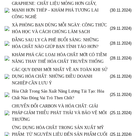
GRAPHENE: CHẤT LIỆU MỎNG HƠN GIẤY,
MẠNH HƠN THÉP – KHÁM PHÁ TƯƠNG LAI
(30.11.2024)
CÔNG NGHỆ
XÀ PHÒNG BẠN DÙNG MỖI NGÀY: CÔNG THỨC
(29.11.2024)
HÓA HỌC VÀ CÁCH CHÚNG LÀM SẠCH
ĐẰNG SAU LY CÀ PHÊ BUỔI SÁNG: NHỮNG
(28.11.2024)
HÓA CHẤT NÀO GIÚP BẠN TỈNH TÁO HƠN?
KHÁM PHÁ CÁC LOẠI HÓA CHẤT MỚI CÓ TIỀM
(28.11.2024)
NĂNG THAY THẾ HÓA CHẤT TRUYỀN THỐNG
CÁC QUY ĐỊNH MỚI NHẤT VỀ AN TOÀN KHI SỬ
DỤNG HÓA CHẤT: NHỮNG ĐIỀU DOANH
(26.11.2024)
NGHIỆP CẦN LƯU Ý
Hóa Chất Trong Sản Xuất Năng Lượng Tái Tạo: Hóa
(25.11.2024)
Chất Nào Đóng Vai Trò Then Chốt?
CHUYỂN ĐỔI CARBON VÀ HÓA CHẤT: GIẢI
PHÁP GIẢM THIỂU PHÁT THẢI VÀ BẢO VỆ MÔI
(25.11.2024)
TRƯỜNG
ỨNG DỤNG HÓA CHẤT TRONG SẢN XUẤT MỸ
PHẨM: TỪ NGUYÊN LIỆU ĐẾN SẢN PHẨM CUỐI
(25.11.2024)