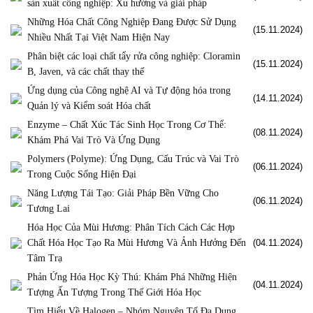
sản xuất công nghiệp: Xu hướng và giải pháp
Những Hóa Chất Công Nghiệp Đang Được Sử Dụng
(15.11.2024)
Nhiều Nhất Tại Việt Nam Hiện Nay
Phân biệt các loại chất tẩy rửa công nghiệp: Cloramin
(15.11.2024)
B, Javen, và các chất thay thế
Ứng dụng của Công nghệ AI và Tự động hóa trong
(14.11.2024)
Quản lý và Kiểm soát Hóa chất
Enzyme – Chất Xúc Tác Sinh Học Trong Cơ Thể:
(08.11.2024)
Khám Phá Vai Trò Và Ứng Dụng
Polymers (Polyme): Ứng Dụng, Cấu Trúc và Vai Trò
(06.11.2024)
Trong Cuộc Sống Hiện Đại
Năng Lượng Tái Tạo: Giải Pháp Bền Vững Cho
(06.11.2024)
Tương Lai
Hóa Học Của Mùi Hương: Phân Tích Cách Các Hợp
Chất Hóa Học Tạo Ra Mùi Hương Và Ảnh Hưởng Đến
(04.11.2024)
Tâm Trạ
Phản Ứng Hóa Học Kỳ Thú: Khám Phá Những Hiện
(04.11.2024)
Tượng Ấn Tượng Trong Thế Giới Hóa Học
Tìm Hiểu Về Halogen – Nhóm Nguyên Tố Đa Dụng