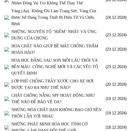
Nhôm Đóng Vai Trò Không Thể Thay Thế
Vàng (Au): Không Chỉ Làm Trang Sức, Vàng Còn
Được Sử Dụng Trong Thiết Bị Điện Tử Và Chữa
(24.12.2024)
Bệnh
NHỮNG NGUYÊN TỐ "HIẾM" NHẤT VÀ ỨNG
(23.12.2024)
DỤNG CỦA CHÚNG
HÓA CHẤT NÀO GIÚP BỀ MẶT CHỐNG THẤM
(23.12.2024)
HOÀN HẢO?
HÓA HỌC ĐẰNG SAU SON MÔI LÂU TRÔI VÀ
BỀN MÀU: CÔNG NGHỆ MỚI VÀ CÁC YẾU TỐ
(23.12.2024)
QUYẾT ĐỊNH
LỚP PHỦ CHỐNG TRẦY XƯỚC CHO XE HƠI
(20.12.2024)
ĐƯỢC TẠO RA NHƯ THẾ NÀO?
CHẤT CHỐNG NẮNG SPF HOẠT ĐỘNG NHƯ
(19.12.2024)
THẾ NÀO ĐỂ BẢO VỆ DA?
NHỮNG HÓA CHẤT BẠN KHÔNG BAO GIỜ NÊN
(19.12.2024)
TRỘN LẪN VỚI NHAU
NHỮNG PHÁT MINH HÓA HỌC TÌNH CỜ
(18.12.2024)
NHƯNG LÀM THAY ĐỔI THẾ GIỚI