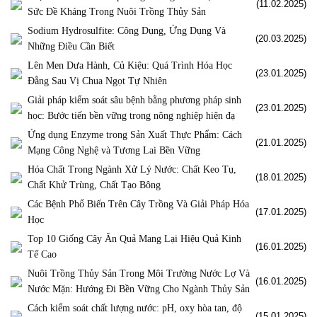
(11.02.2025)
Sức Đề Kháng Trong Nuôi Trồng Thủy Sản
Sodium Hydrosulfite: Công Dụng, Ứng Dụng Và
(20.03.2025)
Những Điều Cần Biết
Lên Men Dưa Hành, Củ Kiệu: Quá Trình Hóa Học
(23.01.2025)
Đằng Sau Vị Chua Ngọt Tự Nhiên
Giải pháp kiểm soát sâu bệnh bằng phương pháp sinh
(23.01.2025)
học: Bước tiến bền vững trong nông nghiệp hiện đạ
Ứng dụng Enzyme trong Sản Xuất Thực Phẩm: Cách
(21.01.2025)
Mạng Công Nghệ và Tương Lai Bền Vững
Hóa Chất Trong Ngành Xử Lý Nước: Chất Keo Tụ,
(18.01.2025)
Chất Khử Trùng, Chất Tạo Bông
Các Bệnh Phổ Biến Trên Cây Trồng Và Giải Pháp Hóa
(17.01.2025)
Học
Top 10 Giống Cây Ăn Quả Mang Lại Hiệu Quả Kinh
(16.01.2025)
Tế Cao
Nuôi Trồng Thủy Sản Trong Môi Trường Nước Lợ Và
(16.01.2025)
Nước Mặn: Hướng Đi Bền Vững Cho Ngành Thủy Sản
Cách kiểm soát chất lượng nước: pH, oxy hòa tan, độ
(15.01.2025)