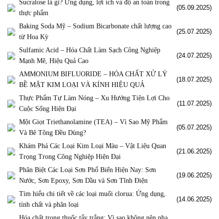
Sucralose là gì? Ứng dụng, lợi ích và độ an toàn trong
(05.09.2025)
thực phẩm
Baking Soda Mỹ – Sodium Bicarbonate chất lượng cao
(25.07.2025)
từ Hoa Kỳ
Sulfamic Acid – Hóa Chất Làm Sạch Công Nghiệp
(24.07.2025)
Mạnh Mẽ, Hiệu Quả Cao
AMMONIUM BIFLUORIDE – HÓA CHẤT XỬ LÝ
(18.07.2025)
BỀ MẶT KIM LOẠI VÀ KÍNH HIỆU QUẢ
Thực Phẩm Tự Làm Nóng – Xu Hướng Tiện Lợi Cho
(11.07.2025)
Cuộc Sống Hiện Đại
Một Giọt Triethanolamine (TEA) – Vì Sao Mỹ Phẩm
(05.07.2025)
Và Bê Tông Đều Dùng?
Khám Phá Các Loại Kim Loại Màu – Vật Liệu Quan
(21.06.2025)
Trọng Trong Công Nghiệp Hiện Đại
Phân Biệt Các Loại Sơn Phổ Biến Hiện Nay: Sơn
(19.06.2025)
Nước, Sơn Epoxy, Sơn Dầu và Sơn Tĩnh Điện
Tìm hiểu chi tiết về các loại muối clorua: Ứng dụng,
(14.06.2025)
tính chất và phân loại
Hóa chất trong thuốc tẩy trắng: Vì sao không nên pha