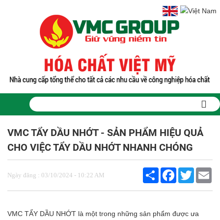
Trang chủ
VMC TẨY DẦU NHỚT - SẢN PHẨM HIỆU QUẢ
Sản phẩm
PHỤ GIA THỰC PHẨM
CHO VIỆC TẨY DẦU NHỚT NHANH CHÓNG
Tinh bột biến tính
Màu thực phẩm
Share
Facebook
Twitter
Em
Hương liệu thực phẩm
Ngày đăng : 03/10/2024 - 10:22 AM
Chất phụ gia điều vị tạo ngọt
Chất phụ gia oxy hóa giữ màu
Chất phụ gia nhũ hóa làm dày
VMC TẨY DẦU NHỚT là một trong những sản phẩm được ưa
Chất phụ gia chống đông vón