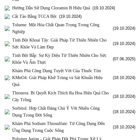
Hướng Dẫn Sử Dụng Cloramin B Hiệu Quả
(19.10.2024)
Cắt Tảo Bằng TCCA Bột
(19.10.2024)
Toluene: Một Hóa Chất Quan Trọng Trong Công
(19.10.2024)
Nghiệp
Tinh Bột Khoai Tây: Giải Pháp Từ Thiên Nhiên Cho
(19.10.2024)
Sức Khỏe Và Làm Đẹp
Tinh Bột Bắp: Sự Kỳ Diệu Từ Thiên Nhiên Cho Sức
(07.06.2025)
Khỏe Và Ẩm Thực
Khám Phá Công Dụng Tuyệt Vời Của Thuốc Tím
KMnO4: Giải Pháp Khử Trùng và Sát Khuẩn Hiệu
(18.10.2024)
Quả
Thiourea: Bí Quyết Kích Thích Ra Hoa Hiệu Quả Cho
(18.10.2024)
Cây Trồng
Sorbitol: Hợp Chất Đáng Chú Ý Với Nhiều Công
(18.10.2024)
Dụng Trong Đời Sống
Khám Phá Sodium Thiosulfate: Từ Công Dụng Đến
(18.10.2024)
Ứng Dụng Trong Cuộc Sống
Polymer Anion - Giải Pháp Đột Phá Trong Xử Lý