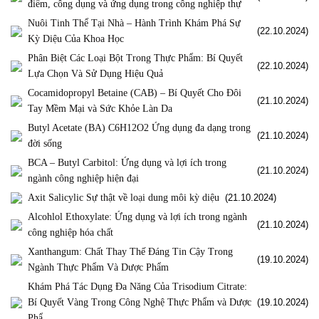
điểm, công dụng và ứng dụng trong công nghiệp thự
Nuôi Tinh Thể Tại Nhà – Hành Trình Khám Phá Sự
(22.10.2024)
Kỳ Diệu Của Khoa Học
Phân Biệt Các Loại Bột Trong Thực Phẩm: Bí Quyết
(22.10.2024)
Lựa Chọn Và Sử Dụng Hiệu Quả
Cocamidopropyl Betaine (CAB) – Bí Quyết Cho Đôi
(21.10.2024)
Tay Mềm Mại và Sức Khỏe Làn Da
Butyl Acetate (BA) C6H12O2 Ứng dụng đa dạng trong
(21.10.2024)
đời sống
BCA – Butyl Carbitol: Ứng dụng và lợi ích trong
(21.10.2024)
ngành công nghiệp hiện đại
Axit Salicylic Sự thật về loại dung môi kỳ diệu
(21.10.2024)
Alcohlol Ethoxylate: Ứng dụng và lợi ích trong ngành
(21.10.2024)
công nghiệp hóa chất
Xanthangum: Chất Thay Thế Đáng Tin Cậy Trong
(19.10.2024)
Ngành Thực Phẩm Và Dược Phẩm
Khám Phá Tác Dụng Đa Năng Của Trisodium Citrate:
Bí Quyết Vàng Trong Công Nghệ Thực Phẩm và Dược
(19.10.2024)
Phẩ