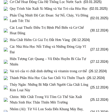
Cơ Chế Hoạt Động Của Hệ Thống Lọc Nước Sạch
(03.01.2025)
Quy Trình Sản Xuất Xi Măng và Vai Trò của Hóa Học
(02.01.2025)
Phản Ứng Nhiệt Độ Cực Đoan: Sự Nổ, Cháy, Và Đông
(02.01.2025)
Lạnh Tức Thì
Các Loại Thuốc Điều Trị Bệnh Phổ Biến và Cơ Chế
(30.12.2024)
Hoạt Động
Hóa Chất Hiếm Có Giá Trị Đắt Hơn Vàng
(30.12.2024)
Các Nhà Hóa Học Nổi Tiếng và Những Đóng Góp Vĩ
(27.12.2024)
Đại
Hiện Tượng Cực Quang – Vũ Điệu Huyền Bí Của Tự
(27.12.2024)
Nhiên
Vai trò của vi chất dinh dưỡng và vitamin trong cơ thể
(26.12.2024)
Thành Phần Hóa Học Của Sao Chổi Và Thiên Thạch
(26.12.2024)
Thủy Ngân: Những Bí Mật Chết Người Của Chất Lỏng
(25.12.2024)
Kim Loại Này
Chitin: Một Chất Trong Vỏ Tôm Có Thể Sản Xuất
(25.12.2024)
Nhựa Sinh Học Thân Thiện Môi Trường
Nhôm (Al): Từ Vỏ Lon Soda Đến Khung Máy Bay,
(24.12.2024)