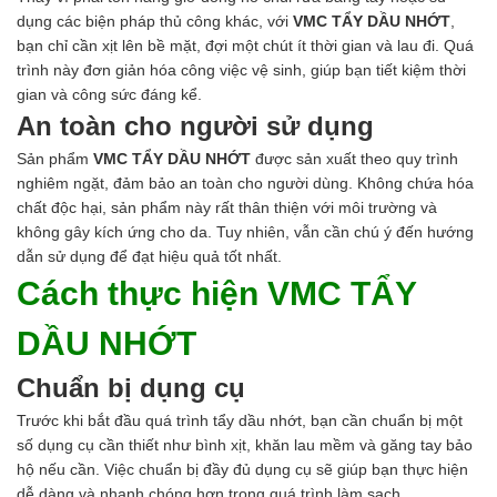
Axit
dụng các biện pháp thủ công khác, với
VMC TẨY DẦU NHỚT
,
Hóa chất khác
bạn chỉ cần xịt lên bề mặt, đợi một chút ít thời gian và lau đi. Quá
Kiềm
trình này đơn giản hóa công việc vệ sinh, giúp bạn tiết kiệm thời
Muối
gian và công sức đáng kể.
Kim loại màu
An toàn cho người sử dụng
Oxit kim loại
HÓA CHẤT THÍ NGHIỆM
Sản phẩm
VMC TẨY DẦU NHỚT
được sản xuất theo quy trình
Hóa chất thí nghiệm
nghiêm ngặt, đảm bảo an toàn cho người dùng. Không chứa hóa
Thiết bị phòng thí nghiệm
chất độc hại, sản phẩm này rất thân thiện với môi trường và
HÓA CHẤT NÔNG NGHIỆP
không gây kích ứng cho da. Tuy nhiên, vẫn cần chú ý đến hướng
Nguyên liệu phân bón
dẫn sử dụng để đạt hiệu quả tốt nhất.
Chế phẩm sinh học
Cách thực hiện VMC TẨY
Nguyên liệu chăn nuôi
HÓA CHẤT XÂY DỰNG
DẦU NHỚT
Chống thấm sika
Silicone Dow Corning
Chuẩn bị dụng cụ
Silicone KCC
Silicone Apollo
Trước khi bắt đầu quá trình tẩy dầu nhớt, bạn cần chuẩn bị một
Silicone Kingbond
số dụng cụ cần thiết như bình xịt, khăn lau mềm và găng tay bảo
Silicone Shinetsu
hộ nếu cần. Việc chuẩn bị đầy đủ dụng cụ sẽ giúp bạn thực hiện
Keo Silicone
dễ dàng và nhanh chóng hơn trong quá trình làm sạch.