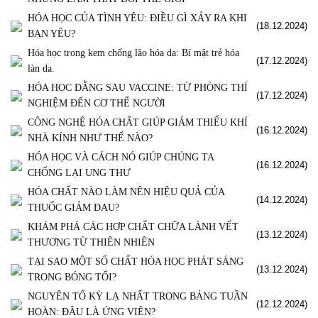
HÓA HỌC CỦA TÌNH YÊU: ĐIỀU GÌ XẢY RA KHI
(18.12.2024)
BẠN YÊU?
Hóa học trong kem chống lão hóa da: Bí mật trẻ hóa
(17.12.2024)
làn da.
HÓA HỌC ĐẰNG SAU VACCINE: TỪ PHÒNG THÍ
(17.12.2024)
NGHIỆM ĐẾN CƠ THỂ NGƯỜI
CÔNG NGHỆ HÓA CHẤT GIÚP GIẢM THIỂU KHÍ
(16.12.2024)
NHÀ KÍNH NHƯ THẾ NÀO?
HÓA HỌC VÀ CÁCH NÓ GIÚP CHÚNG TA
(16.12.2024)
CHỐNG LẠI UNG THƯ
HÓA CHẤT NÀO LÀM NÊN HIỆU QUẢ CỦA
(14.12.2024)
THUỐC GIẢM ĐAU?
KHÁM PHÁ CÁC HỢP CHẤT CHỮA LÀNH VẾT
(13.12.2024)
THƯƠNG TỪ THIÊN NHIÊN
TẠI SAO MỘT SỐ CHẤT HÓA HỌC PHÁT SÁNG
(13.12.2024)
TRONG BÓNG TỐI?
NGUYÊN TỐ KỲ LẠ NHẤT TRONG BẢNG TUẦN
(12.12.2024)
HOÀN: ĐÂU LÀ ỨNG VIÊN?