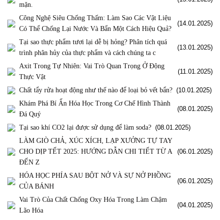
mặn.
Công Nghệ Siêu Chống Thấm: Làm Sao Các Vật Liệu
(14.01.2025)
Có Thể Chống Lại Nước Và Bẩn Một Cách Hiệu Quả?
Tại sao thực phẩm tươi lại dễ bị hỏng? Phân tích quá
(13.01.2025)
trình phân hủy của thực phẩm và cách chúng ta c
Axit Trong Tự Nhiên: Vai Trò Quan Trọng Ở Động
(11.01.2025)
Thực Vật
Chất tẩy rửa hoạt động như thế nào để loại bỏ vết bẩn?
(10.01.2025)
Khám Phá Bí Ẩn Hóa Học Trong Cơ Chế Hình Thành
(08.01.2025)
Đá Quý
Tại sao khí CO2 lại được sử dụng để làm soda?
(08.01.2025)
LÀM GIÒ CHẢ, XÚC XÍCH, LẠP XƯỞNG TỰ TAY
CHO DỊP TẾT 2025: HƯỚNG DẪN CHI TIẾT TỪ A
(06.01.2025)
ĐẾN Z
HÓA HỌC PHÍA SAU BỘT NỞ VÀ SỰ NỞ PHỒNG
(06.01.2025)
CỦA BÁNH
Vai Trò Của Chất Chống Oxy Hóa Trong Làm Chậm
(04.01.2025)
Lão Hóa