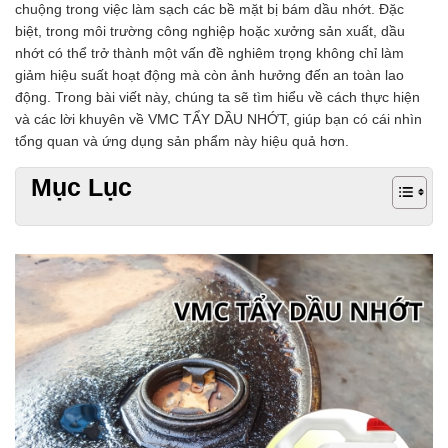
chuộng trong việc làm sạch các bề mặt bị bám dầu nhớt. Đặc
Chất phụ gia tạo cấu trúc
biệt, trong môi trường công nghiệp hoặc xưởng sản xuất, dầu
Chất phụ gia bảo quản
nhớt có thể trở thành một vấn đề nghiêm trọng không chỉ làm
Chất phụ gia nem giò chả
giảm hiệu suất hoạt động mà còn ảnh hưởng đến an toàn lao
Chất phụ gia bún mì phở
động. Trong bài viết này, chúng ta sẽ tìm hiểu về cách thực hiện
Chất phụ gia bánh kẹo kem
và các lời khuyên về VMC TẨY DẦU NHỚT, giúp bạn có cái nhìn
Chất phụ gia nước giải khát
tổng quan và ứng dụng sản phẩm này hiệu quả hơn.
Chất phụ gia xúc xích
Chất phụ gia nước mắm
Mục Lục
Chất phụ gia rau củ quả
Chất phụ gia thạch rau câu
Chất phụ gia đậu hũ
HÓA CHẤT TẨY RỬA
Tẩy rửa công nghiệp
Tẩy rửa sinh hoạt
Tẩy rửa ô tô xe máy
Tẩy cáu cặn đường ống
Tẩy rửa khác
HÓA CHẤT THỦY SẢN
Hóa chất xử lý nước
Men đường ruột