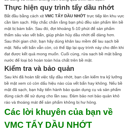
Hóa chất khác
Thực hiện quy trình tẩy dầu nhớt
Giới Thiệu
Bắt đầu bằng cách xịt
VMC TẨY DẦU NHỚT
trực tiếp lên khu vực
Đối tác
cần làm sạch. Hãy chắc chắn rằng bạn phủ đều sản phẩm lên bề
Quy trình sản xuất
mặt bị bám bẩn. Sau đó, đợi khoảng 5-10 phút để sản phẩm
Tin tức
thấm sâu vào vết bẩn, giúp phân hủy dầu nhớt dễ dàng hơn.
VMC GROUP
Sau thời gian chờ, bạn hãy dùng khăn lau mềm để lau sạch bề
Ngành Hóa Chất
mặt. Nếu vết bẩn vẫn còn, có thể lặp lại quy trình này cho đến khi
Tẩy Rửa Diệt Khuẩn
đạt được kết quả mong muốn. Cuối cùng, rửa sạch bề mặt bằng
Ngành Thực Phẩm
nước để loại bỏ hoàn toàn hóa chất trên bề mặt.
Ngành Nông Nghiệp
Kiểm tra và bảo quản
Ngành Thủy Sản
Ngành Môi Trường
Sau khi đã hoàn tất việc tẩy dầu nhớt, bạn cần kiểm tra kỹ lưỡng
Ngành Nhựa
bề mặt xem có còn dấu hiệu nào của vết bẩn hay không. Nếu bề
Ngành Xây Dựng
mặt đã sạch, bạn hãy tiến hành bảo quản dụng cụ và sản phẩm
Ngành Cao Su
đúng cách để sử dụng cho lần sau. Đảm bảo nơi bảo quản khô
Ngành Xi Mạ
ráo và thoáng mát để sản phẩm không bị hư hỏng.
Ngành Thủy Tinh
Các lời khuyên của bạn về
Ngành Dệt Nhuộm
Ngành Sơn
VMC TẨY DẦU NHỚT
Ngành In Ấn Bao Bì