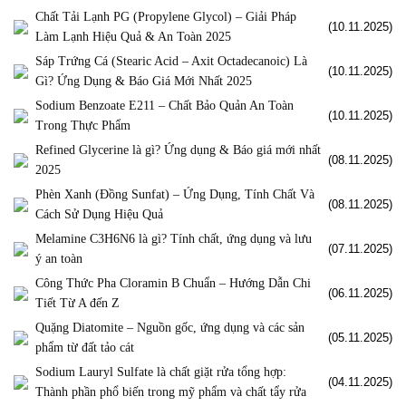
Chất Tải Lạnh PG (Propylene Glycol) – Giải Pháp
(10.11.2025)
Làm Lạnh Hiệu Quả & An Toàn 2025
Sáp Trứng Cá (Stearic Acid – Axit Octadecanoic) Là
(10.11.2025)
Gì? Ứng Dụng & Báo Giá Mới Nhất 2025
Sodium Benzoate E211 – Chất Bảo Quản An Toàn
(10.11.2025)
Trong Thực Phẩm
Refined Glycerine là gì? Ứng dụng & Báo giá mới nhất
(08.11.2025)
2025
Phèn Xanh (Đồng Sunfat) – Ứng Dụng, Tính Chất Và
(08.11.2025)
Cách Sử Dụng Hiệu Quả
Melamine C3H6N6 là gì? Tính chất, ứng dụng và lưu
(07.11.2025)
ý an toàn
Công Thức Pha Cloramin B Chuẩn – Hướng Dẫn Chi
(06.11.2025)
Tiết Từ A đến Z
Quặng Diatomite – Nguồn gốc, ứng dụng và các sản
(05.11.2025)
phẩm từ đất tảo cát
Sodium Lauryl Sulfate là chất giặt rửa tổng hợp:
(04.11.2025)
Thành phần phổ biến trong mỹ phẩm và chất tẩy rửa