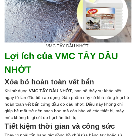
Men vi sinh EM gốc
Bổ sung khoáng chất
Bổ gan và giải độc gan
Phòng và trị bệnh
Bổ sung dinh dưỡng tăng trọng
Hấp thụ khí độc Yucca
HÓA CHẤT XỬ LÝ NƯỚC
VMC TẨY DẦU NHỚT
Xử lý nước hồ bơi
Lợi ích của VMC TẨY DẦU
Xử lý nước sinh hoạt
Xử lý nước thải
NHỚT
Xử lý nước giếng khoan
Xử lý nước khác
Xóa bỏ hoàn toàn vết bẩn
DUNG MÔI CÔNG NGHIỆP
Pha sơn nước
Khi sử dụng
VMC TẨY DẦU NHỚT
, bạn sẽ thấy sự khác biệt
Pha sơn epoxy
ngay từ lần đầu tiên áp dụng. Sản phẩm này có khả năng loại bỏ
Pha sơn dầu
hoàn toàn vết bẩn cứng đầu do dầu nhớt. Điều này không chỉ
Pha sơn tĩnh điện
giúp bề mặt trở nên sạch hơn mà còn bảo vệ các thiết bị, máy
Dung môi khác
móc không bị gỉ sét do bụi bẩn tích tụ.
HƯƠNG LIỆU TINH DẦU
Tiết kiệm thời gian và công sức
HÓA CHẤT CÔNG NGHIỆP
Thay vì phải tốn hàng giờ đồng hồ chùi rửa bằng tay hoặc sử