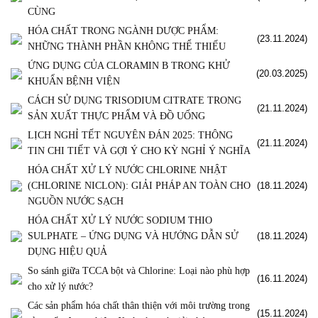
CÙNG
HÓA CHẤT TRONG NGÀNH DƯỢC PHẨM:
(23.11.2024)
NHỮNG THÀNH PHẦN KHÔNG THỂ THIẾU
ỨNG DỤNG CỦA CLORAMIN B TRONG KHỬ
(20.03.2025)
KHUẨN BỆNH VIỆN
CÁCH SỬ DỤNG TRISODIUM CITRATE TRONG
(21.11.2024)
SẢN XUẤT THỰC PHẨM VÀ ĐỒ UỐNG
LỊCH NGHỈ TẾT NGUYÊN ĐÁN 2025: THÔNG
(21.11.2024)
TIN CHI TIẾT VÀ GỢI Ý CHO KỲ NGHỈ Ý NGHĨA
HÓA CHẤT XỬ LÝ NƯỚC CHLORINE NHẬT
(CHLORINE NICLON): GIẢI PHÁP AN TOÀN CHO
(18.11.2024)
NGUỒN NƯỚC SẠCH
HÓA CHẤT XỬ LÝ NƯỚC SODIUM THIO
SULPHATE – ỨNG DỤNG VÀ HƯỚNG DẪN SỬ
(18.11.2024)
DỤNG HIỆU QUẢ
So sánh giữa TCCA bột và Chlorine: Loại nào phù hợp
(16.11.2024)
cho xử lý nước?
Các sản phẩm hóa chất thân thiện với môi trường trong
(15.11.2024)