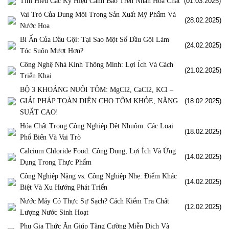
Tìm Hiểu Các Ký Hiệu Cảnh Báo Trên Nhãn Hóa Chất
(01.03.2025)
Vai Trò Của Dung Môi Trong Sản Xuất Mỹ Phẩm Và
(28.02.2025)
Nước Hoa
Bí Ẩn Của Dầu Gội: Tại Sao Một Số Dầu Gội Làm
(24.02.2025)
Tóc Suôn Mượt Hơn?
Công Nghệ Nhà Kính Thông Minh: Lợi Ích Và Cách
(21.02.2025)
Triển Khai
BỘ 3 KHOÁNG NUÔI TÔM: MgCl2, CaCl2, KCl –
GIẢI PHÁP TOÀN DIỆN CHO TÔM KHỎE, NĂNG
(18.02.2025)
SUẤT CAO!
Hóa Chất Trong Công Nghiệp Dệt Nhuộm: Các Loại
(18.02.2025)
Phổ Biến Và Vai Trò
Calcium Chloride Food: Công Dụng, Lợi Ích Và Ứng
(14.02.2025)
Dụng Trong Thực Phẩm
Công Nghiệp Nặng vs. Công Nghiệp Nhẹ: Điểm Khác
(14.02.2025)
Biệt Và Xu Hướng Phát Triển
Nước Máy Có Thực Sự Sạch? Cách Kiểm Tra Chất
(12.02.2025)
Lượng Nước Sinh Hoạt
Phụ Gia Thức Ăn Giúp Tăng Cường Miễn Dịch Và