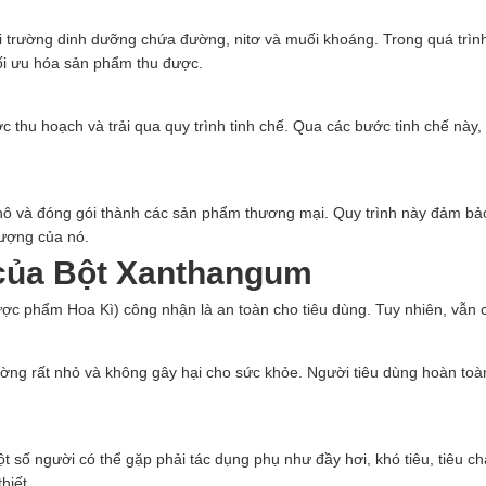
trường dinh dưỡng chứa đường, nitơ và muối khoáng. Trong quá trình 
tối ưu hóa sản phẩm thu được.
 thu hoạch và trải qua quy trình tinh chế. Qua các bước tinh chế này, 
khô và đóng gói thành các sản phẩm thương mại. Quy trình này đảm bả
lượng của nó.
 của Bột Xanthangum
phẩm Hoa Kì) công nhận là an toàn cho tiêu dùng. Tuy nhiên, vẫn cầ
g rất nhỏ và không gây hại cho sức khỏe. Người tiêu dùng hoàn toàn
 số người có thể gặp phải tác dụng phụ như đầy hơi, khó tiêu, tiêu 
hiết.