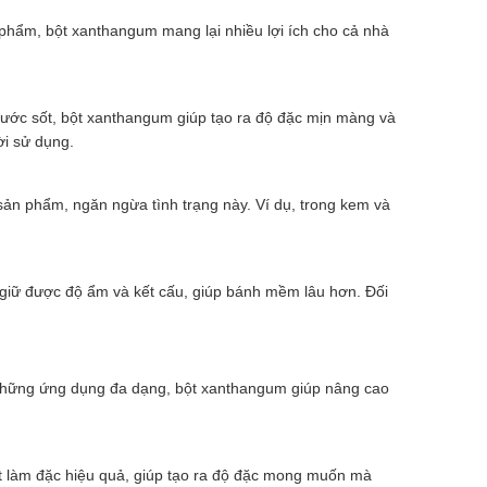
 phẩm, bột xanthangum mang lại nhiều lợi ích cho cả nhà
ước sốt, bột xanthangum giúp tạo ra độ đặc mịn màng và
ời sử dụng.
ản phẩm, ngăn ngừa tình trạng này. Ví dụ, trong kem và
 giữ được độ ẩm và kết cấu, giúp bánh mềm lâu hơn. Đối
i những ứng dụng đa dạng, bột xanthangum giúp nâng cao
ất làm đặc hiệu quả, giúp tạo ra độ đặc mong muốn mà