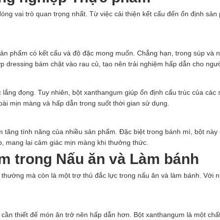
g vai trò quan trọng nhất. Từ việc cải thiện kết cấu đến ổn định sản
ản phẩm có kết cấu và độ đặc mong muốn. Chẳng hạn, trong súp và n
hợp dressing bám chặt vào rau củ, tạo nên trải nghiệm hấp dẫn cho ngư
ắng đọng. Tuy nhiên, bột xanthangum giúp ổn định cấu trúc của các s
ài mịn màng và hấp dẫn trong suốt thời gian sử dụng.
m tăng tính năng của nhiều sản phẩm. Đặc biệt trong bánh mì, bột này
p, mang lại cảm giác mịn màng khi thưởng thức.
um trong Nấu ăn và Làm bánh
 thường mà còn là một trợ thủ đắc lực trong nấu ăn và làm bánh. Vớ
ất cần thiết để món ăn trở nên hấp dẫn hơn. Bột xanthangum là một ch