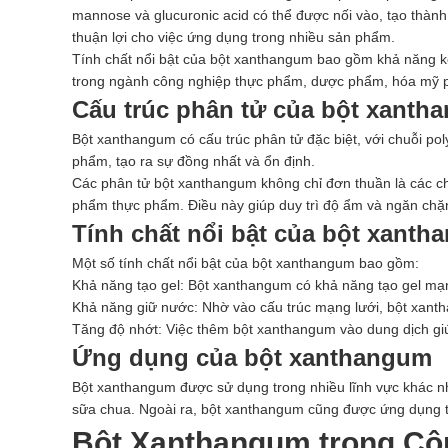
mannose và glucuronic acid có thể được nối vào, tạo thành
thuận lợi cho việc ứng dụng trong nhiều sản phẩm.
Tính chất nổi bật của bột xanthangum bao gồm khả năng kế
trong ngành công nghiệp thực phẩm, dược phẩm, hóa mỹ p
Cấu trúc phân tử của bột xanth
Bột xanthangum có cấu trúc phân tử đặc biệt, với chuỗi po
phẩm, tạo ra sự đồng nhất và ổn định.
Các phân tử bột xanthangum không chỉ đơn thuần là các c
phẩm thực phẩm. Điều này giúp duy trì độ ẩm và ngăn chặ
Tính chất nổi bật của bột xant
Một số tính chất nổi bật của bột xanthangum bao gồm:
Khả năng tạo gel: Bột xanthangum có khả năng tạo gel mạnh
Khả năng giữ nước: Nhờ vào cấu trúc mạng lưới, bột xant
Tăng độ nhớt: Việc thêm bột xanthangum vào dung dịch giú
Ứng dụng của bột xanthangum
Bột xanthangum được sử dụng trong nhiều lĩnh vực khác n
sữa chua. Ngoài ra, bột xanthangum cũng được ứng dụng 
Bột Xanthangum trong Cô