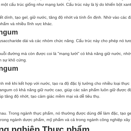
 một cấu trúc giống như mạng lưới. Cấu trúc này là lý do khiến bột xa
t dính, tạo gel, giữ nước, tăng độ nhớt và tính ổn định. Nhờ vào các
hẩm và nhiều lĩnh vực khác.
angum
lysaccharide dài và các nhóm chức năng. Cấu trúc này cho phép nó tươ
huỗi đường mà còn được coi là "mạng lưới" có khả năng giữ nước, nhờ
n sự khô cứng.
hangum
 mẽ khi kết hợp với nước, tạo ra độ đặc lý tưởng cho nhiều loại thực
hangum có khả năng giữ nước cao, giúp các sản phẩm luôn giữ được độ
p tăng độ nhớt, tạo cảm giác mềm mại và dễ tiêu thụ.
hau. Trong ngành thực phẩm, nó thường được dùng để làm đặc, tạo ge
trong ngành dược phẩm, mỹ phẩm và cả trong ngành công nghiệp xây
ng nghiệp Thực phẩm