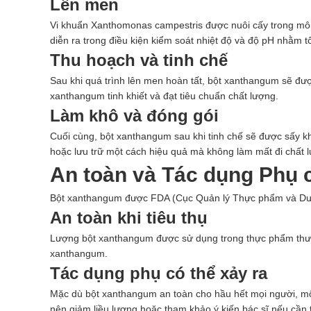
Lên men
Vi khuẩn Xanthomonas campestris được nuôi cấy trong môi 
diễn ra trong điều kiện kiểm soát nhiệt độ và độ pH nhằm 
Thu hoạch và tinh chế
Sau khi quá trình lên men hoàn tất, bột xanthangum sẽ được
xanthangum tinh khiết và đạt tiêu chuẩn chất lượng.
Làm khô và đóng gói
Cuối cùng, bột xanthangum sau khi tinh chế sẽ được sấy 
hoặc lưu trữ một cách hiệu quả mà không làm mất đi chất 
An toàn và Tác dụng Phụ
Bột xanthangum được FDA (Cục Quản lý Thực phẩm và Dược 
An toàn khi tiêu thụ
Lượng bột xanthangum được sử dụng trong thực phẩm thườn
xanthangum.
Tác dụng phụ có thể xảy ra
Mặc dù bột xanthangum an toàn cho hầu hết mọi người, một
nên giảm liều lượng hoặc tham khảo ý kiến bác sĩ nếu cần t