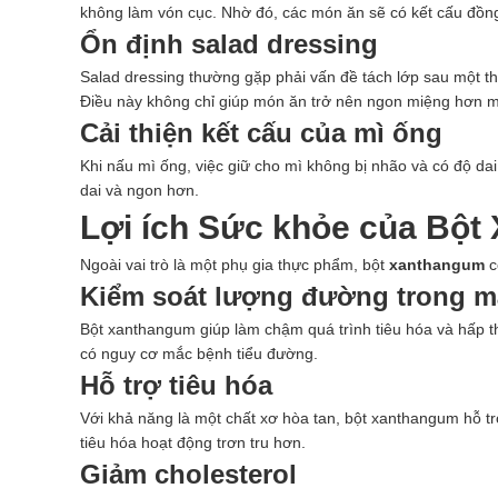
không làm vón cục. Nhờ đó, các món ăn sẽ có kết cấu đồng
Ổn định salad dressing
Salad dressing thường gặp phải vấn đề tách lớp sau một t
Điều này không chỉ giúp món ăn trở nên ngon miệng hơn 
Cải thiện kết cấu của mì ống
Khi nấu mì ống, việc giữ cho mì không bị nhão và có độ da
dai và ngon hơn.
Lợi ích Sức khỏe của Bộ
Ngoài vai trò là một phụ gia thực phẩm, bột
xanthangum
c
Kiểm soát lượng đường trong 
Bột xanthangum giúp làm chậm quá trình tiêu hóa và hấp t
có nguy cơ mắc bệnh tiểu đường.
Hỗ trợ tiêu hóa
Với khả năng là một chất xơ hòa tan, bột xanthangum hỗ tr
tiêu hóa hoạt động trơn tru hơn.
Giảm cholesterol