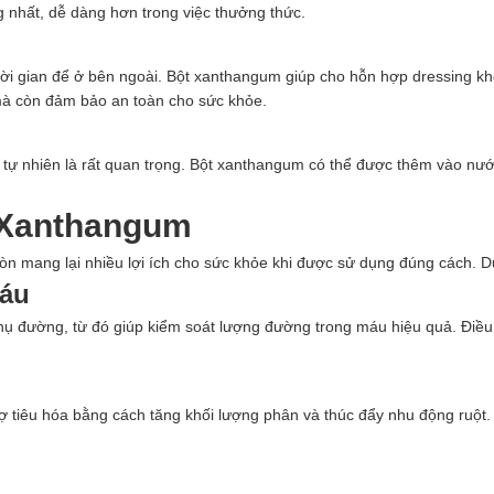
 nhất, dễ dàng hơn trong việc thưởng thức.
hời gian để ở bên ngoài. Bột xanthangum giúp cho hỗn hợp dressing kh
mà còn đảm bảo an toàn cho sức khỏe.
i tự nhiên là rất quan trọng. Bột xanthangum có thể được thêm vào nướ
t Xanthangum
òn mang lại nhiều lợi ích cho sức khỏe khi được sử dụng đúng cách. Dư
máu
hụ đường, từ đó giúp kiểm soát lượng đường trong máu hiệu quả. Điều
ợ tiêu hóa bằng cách tăng khối lượng phân và thúc đẩy nhu động ruột. 