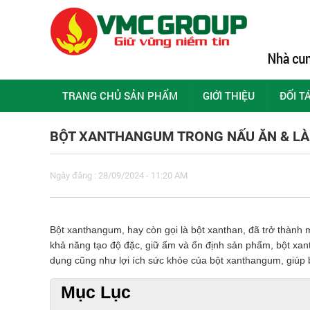
TRANG CHỦ SẢN PHẨM
GIỚI THIỆU
ĐỐI T
BỘT XANTHANGUM TRONG NẤU ĂN & L
Ngày đăng : 28/09/2024 - 11:20 AM
Bột xanthangum, hay còn gọi là bột xanthan, đã trở thành 
khả năng tạo độ đặc, giữ ẩm và ổn định sản phẩm, bột xant
dụng cũng như lợi ích sức khỏe của bột xanthangum, giúp 
Mục Lục