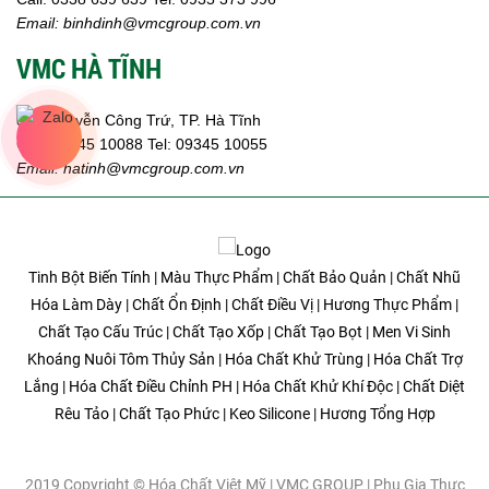
Email:
binhdinh@vmcgroup.com.vn
VMC HÀ TĨNH
359 Nguyễn Công Trứ, TP. Hà Tĩnh
Call:
09345 10088
Tel: 09345 10055
Email: hatinh
@vmcgroup.com.vn
Tinh Bột Biến Tính | Màu Thực Phẩm | Chất Bảo Quản | Chất Nhũ
Hóa Làm Dày | Chất Ổn Định | Chất Điều Vị | Hương Thực Phẩm |
Chất Tạo Cấu Trúc | Chất Tạo Xốp | Chất Tạo Bọt | Men Vi Sinh
Khoáng Nuôi Tôm Thủy Sản | Hóa Chất Khử Trùng | Hóa Chất Trợ
Lắng | Hóa Chất Điều Chỉnh PH | Hóa Chất Khử Khí Độc | Chất Diệt
Rêu Tảo | Chất Tạo Phức | Keo Silicone | Hương Tổng Hợp
2019 Copyright © Hóa Chất Việt Mỹ | VMC GROUP | Phụ Gia Thực