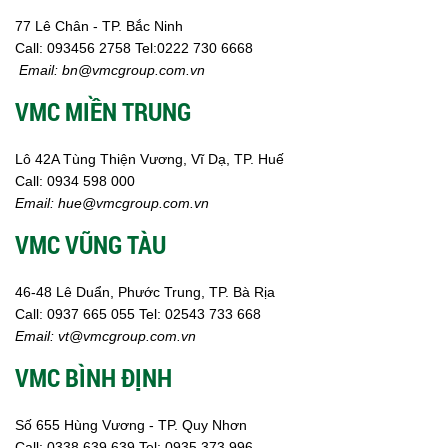
77 Lê Chân - TP. Bắc Ninh
Call:
093456 2758
Tel:0222 730 6668
Email:
bn@vmcgroup.com.vn
VMC MIỀN TRUNG
Lô 42A Tùng Thiện Vương, Vĩ Dạ, TP. Huế
Call:
0934 598 000
Email:
hue@vmcgroup.com.vn
VMC VŨNG TÀU
46-48 Lê Duẩn, Phước Trung, TP. Bà Rịa
Call:
0937 665 055
Tel: 02543 733 668
Email:
vt@vmcgroup.com.vn
VMC BÌNH ĐỊNH
Số 655 Hùng Vương - TP. Quy Nhơn
Call:
0338 639 639
Tel: 0935 373 996