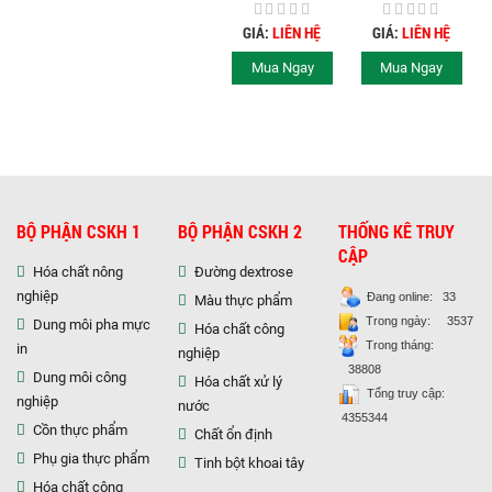
ĐƯỜNG
TIÊU HÓA || HÓA
CHẤT THỦY SẢN
GIÁ:
LIÊN HỆ
GIÁ:
LIÊN HỆ
Mua Ngay
Mua Ngay
BỘ PHẬN CSKH 1
BỘ PHẬN CSKH 2
THỐNG KÊ TRUY
CẬP
Hóa chất nông
Đường dextrose
nghiệp
Đang online: 33
Màu thực phẩm
Trong ngày: 3537
Dung môi pha mực
Hóa chất công
Trong tháng:
in
nghiệp
38808
Dung môi công
Hóa chất xử lý
Tổng truy cập:
nghiệp
nước
4355344
Cồn thực phẩm
Chất ổn định
Phụ gia thực phẩm
Tinh bột khoai tây
Hóa chất công