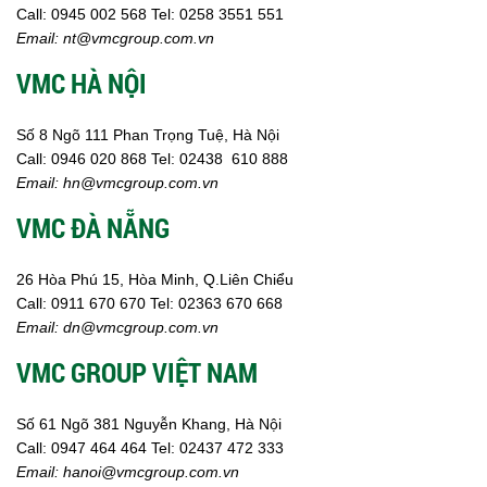
Call:
0945 002
568
Tel: 0258 3551 551
Email:
nt@vmcgroup.com.vn
VMC HÀ NỘI
Số 8 Ngõ 111 Phan Trọng Tuệ, Hà Nội
Call:
0946 020 868
Tel:
02438 610 888
Email:
hn@vmcgroup.com.vn
VMC ĐÀ NẴNG
26 Hòa Phú 15, Hòa Minh, Q.Liên Chiểu
Call:
0911 670 670
Tel:
02
363 670 668
Email:
dn@vmcgroup.com.vn
VMC GROUP VIỆT NAM
Số 61 Ngõ 381 Nguyễn Khang, Hà Nội
Call:
0947 464 464
Tel: 02437 472 333
Email:
hanoi@vmcgroup.com.vn