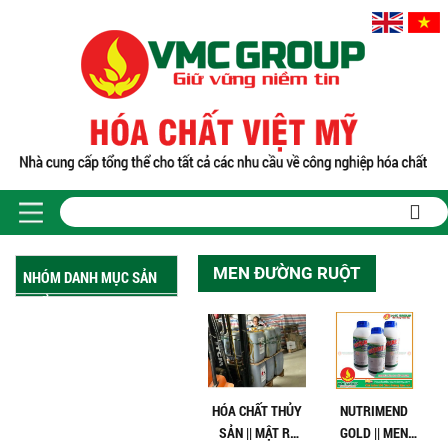
MEN ĐƯỜNG RUỘT
NHÓM DANH MỤC SẢN
PHẨM
HÓA CHẤT THỦY
NUTRIMEND
SẢN || MẬT RỈ
GOLD || MEN