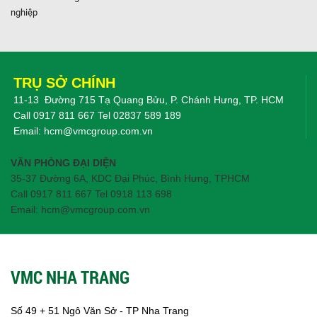
nghiệp
TRỤ SỞ CHÍNH
11-13 Đường 715 Tạ Quang Bửu, P. Chánh Hưng, TP. HCM
Call
0917 811 667
Tel
02837 589 189
Email:
hcm@vmcgroup.com.vn
VĂN PHÒNG ĐẠI DIỆN
35-37 Đường 6A, KDC Đại Phúc, Bình Hưng, TPHCM
Call 0917 811 667 Tel 0918 113 698
Email: hcm@vmcgroup.com.vn
VMC NHA TRANG
Số 49 + 51 Ngô Văn Sở - TP Nha Trang