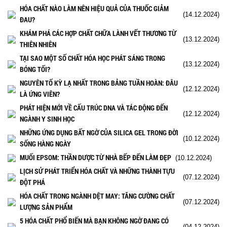
HÓA CHẤT NÀO LÀM NÊN HIỆU QUẢ CỦA THUỐC GIẢM
(14.12.2024)
ĐAU?
KHÁM PHÁ CÁC HỢP CHẤT CHỮA LÀNH VẾT THƯƠNG TỪ
(13.12.2024)
THIÊN NHIÊN
TẠI SAO MỘT SỐ CHẤT HÓA HỌC PHÁT SÁNG TRONG
(13.12.2024)
BÓNG TỐI?
NGUYÊN TỐ KỲ LẠ NHẤT TRONG BẢNG TUẦN HOÀN: ĐÂU
(12.12.2024)
LÀ ỨNG VIÊN?
PHÁT HIỆN MỚI VỀ CẤU TRÚC DNA VÀ TÁC ĐỘNG ĐẾN
(12.12.2024)
NGÀNH Y SINH HỌC
NHỮNG ỨNG DỤNG BẤT NGỜ CỦA SILICA GEL TRONG ĐỜI
(10.12.2024)
SỐNG HÀNG NGÀY
MUỐI EPSOM: THẦN DƯỢC TỪ NHÀ BẾP ĐẾN LÀM ĐẸP
(10.12.2024)
LỊCH SỬ PHÁT TRIỂN HÓA CHẤT VÀ NHỮNG THÀNH TỰU
(07.12.2024)
ĐỘT PHÁ
HÓA CHẤT TRONG NGÀNH DỆT MAY: TĂNG CƯỜNG CHẤT
(07.12.2024)
LƯỢNG SẢN PHẨM
5 HÓA CHẤT PHỔ BIẾN MÀ BẠN KHÔNG NGỜ ĐANG CÓ
(04.12.2024)