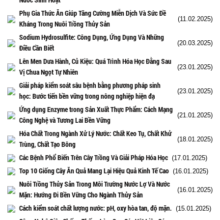
Phụ Gia Thức Ăn Giúp Tăng Cường Miễn Dịch Và Sức Đề
(11.02.2025)
Kháng Trong Nuôi Trồng Thủy Sản
Sodium Hydrosulfite: Công Dụng, Ứng Dụng Và Những
(20.03.2025)
Điều Cần Biết
Lên Men Dưa Hành, Củ Kiệu: Quá Trình Hóa Học Đằng Sau
(23.01.2025)
Vị Chua Ngọt Tự Nhiên
Giải pháp kiểm soát sâu bệnh bằng phương pháp sinh
(23.01.2025)
học: Bước tiến bền vững trong nông nghiệp hiện đạ
Ứng dụng Enzyme trong Sản Xuất Thực Phẩm: Cách Mạng
(21.01.2025)
Công Nghệ và Tương Lai Bền Vững
Hóa Chất Trong Ngành Xử Lý Nước: Chất Keo Tụ, Chất Khử
(18.01.2025)
Trùng, Chất Tạo Bông
Các Bệnh Phổ Biến Trên Cây Trồng Và Giải Pháp Hóa Học
(17.01.2025)
Top 10 Giống Cây Ăn Quả Mang Lại Hiệu Quả Kinh Tế Cao
(16.01.2025)
Nuôi Trồng Thủy Sản Trong Môi Trường Nước Lợ Và Nước
(16.01.2025)
Mặn: Hướng Đi Bền Vững Cho Ngành Thủy Sản
Cách kiểm soát chất lượng nước: pH, oxy hòa tan, độ mặn.
(15.01.2025)