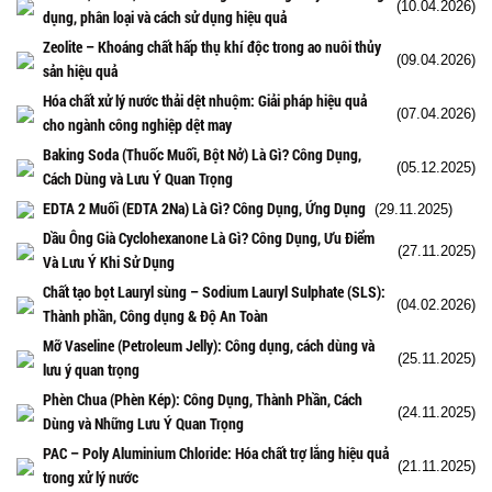
(10.04.2026)
dụng, phân loại và cách sử dụng hiệu quả
Zeolite – Khoáng chất hấp thụ khí độc trong ao nuôi thủy
(09.04.2026)
sản hiệu quả
Hóa chất xử lý nước thải dệt nhuộm: Giải pháp hiệu quả
(07.04.2026)
cho ngành công nghiệp dệt may
Baking Soda (Thuốc Muối, Bột Nở) Là Gì? Công Dụng,
(05.12.2025)
Cách Dùng và Lưu Ý Quan Trọng
EDTA 2 Muối (EDTA 2Na) Là Gì? Công Dụng, Ứng Dụng
(29.11.2025)
Dầu Ông Già Cyclohexanone Là Gì? Công Dụng, Ưu Điểm
(27.11.2025)
Và Lưu Ý Khi Sử Dụng
Chất tạo bọt Lauryl sùng – Sodium Lauryl Sulphate (SLS):
(04.02.2026)
Thành phần, Công dụng & Độ An Toàn
Mỡ Vaseline (Petroleum Jelly): Công dụng, cách dùng và
(25.11.2025)
lưu ý quan trọng
Phèn Chua (Phèn Kép): Công Dụng, Thành Phần, Cách
(24.11.2025)
Dùng và Những Lưu Ý Quan Trọng
PAC – Poly Aluminium Chloride: Hóa chất trợ lắng hiệu quả
(21.11.2025)
trong xử lý nước