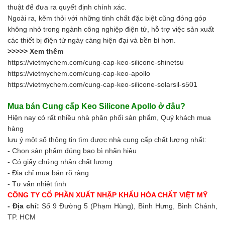
thuật để đưa ra quyết định chính xác.
Ngoài ra, kẽm thỏi với những tính chất đặc biệt cũng đóng góp
không nhỏ trong ngành công nghiệp điện tử, hỗ trợ việc sản xuất
các thiết bị điện tử ngày càng hiện đại và bền bỉ hơn.
>>>>> Xem thêm
https://vietmychem.com/cung-cap-keo-silicone-shinetsu
https://vietmychem.com/cung-cap-keo-apollo
https://vietmychem.com/cung-cap-keo-silicone-solarsil-s501
Mua bán Cung cấp
Keo Silicone Apollo
ở đâu?
Hiện nay có rất nhiều nhà phân phối sản phẩm, Quý khách mua
hàng
lưu ý một số thông tin tìm được nhà cung cấp chất lượng nhất:
- Chọn sản phẩm đúng bao bì nhãn hiệu
- Có giấy chứng nhận chất lượng
- Địa chỉ mua bán rõ ràng
- Tư vấn nhiệt tình
CÔNG TY CỔ PHẦN XUẤT NHẬP KHẨU HÓA CHẤT VIỆT MỸ
- Địa chỉ:
Số 9 Đường 5 (Phạm Hùng), Bình Hưng, Bình Chánh,
TP. HCM