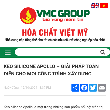
KEO SILICONE APOLLO – GIẢI PHÁP TOÀN
DIỆN CHO MỌI CÔNG TRÌNH XÂY DỰNG
Share
Facebook
Twitter
Em
Ngày đăng : 15/10/2024 - 3:37 PM
Keo silicone Apollo là một trong những sản phẩm nổi bật trên thị