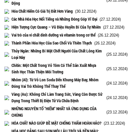
(30.12.2024)
Động
Hóa Chất Hiếm Có Giá Trị Đắt Hơn Vàng
(30.12.2024)
Các Nhà Hóa Học Nổi Tiếng và Những Đóng Góp Vĩ Đại
(27.12.2024)
Hiện Tượng Cực Quang – Vũ Điệu Huyền Bí Của Tự Nhiên
(27.12.2024)
Vai trò của vi chất dinh dưỡng và vitamin trong cơ thể
(26.12.2024)
Thành Phần Hóa Học Của Sao Chổi Và Thiên Thạch
(26.12.2024)
Thủy Ngân: Những Bí Mật Chết Người Của Chất Lỏng Kim
(25.12.2024)
Loại Này
Chitin: Một Chất Trong Vỏ Tôm Có Thể Sản Xuất Nhựa
(25.12.2024)
Sinh Học Thân Thiện Môi Trường
Nhôm (Al): Từ Vỏ Lon Soda Đến Khung Máy Bay, Nhôm
(24.12.2024)
Đóng Vai Trò Không Thể Thay Thế
Vàng (Au): Không Chỉ Làm Trang Sức, Vàng Còn Được Sử
(24.12.2024)
Dụng Trong Thiết Bị Điện Tử Và Chữa Bệnh
NHỮNG NGUYÊN TỐ "HIẾM" NHẤT VÀ ỨNG DỤNG CỦA
(23.12.2024)
CHÚNG
HÓA CHẤT NÀO GIÚP BỀ MẶT CHỐNG THẤM HOÀN HẢO?
(23.12.2024)
HÓA HỌC ĐẰNG SAU SON MÔI LÂU TRÔI VÀ BỀN MÀU: