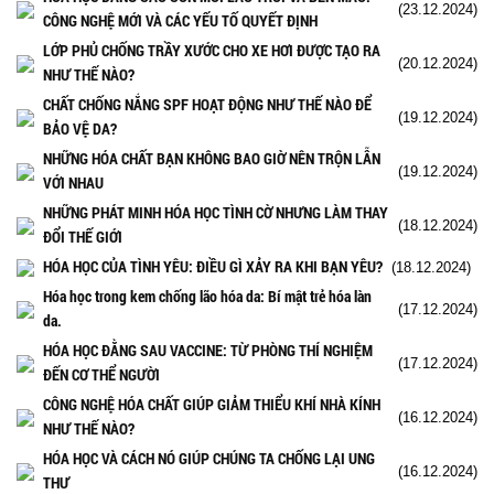
(23.12.2024)
CÔNG NGHỆ MỚI VÀ CÁC YẾU TỐ QUYẾT ĐỊNH
LỚP PHỦ CHỐNG TRẦY XƯỚC CHO XE HƠI ĐƯỢC TẠO RA
(20.12.2024)
NHƯ THẾ NÀO?
CHẤT CHỐNG NẮNG SPF HOẠT ĐỘNG NHƯ THẾ NÀO ĐỂ
(19.12.2024)
BẢO VỆ DA?
NHỮNG HÓA CHẤT BẠN KHÔNG BAO GIỜ NÊN TRỘN LẪN
(19.12.2024)
VỚI NHAU
NHỮNG PHÁT MINH HÓA HỌC TÌNH CỜ NHƯNG LÀM THAY
(18.12.2024)
ĐỔI THẾ GIỚI
HÓA HỌC CỦA TÌNH YÊU: ĐIỀU GÌ XẢY RA KHI BẠN YÊU?
(18.12.2024)
Hóa học trong kem chống lão hóa da: Bí mật trẻ hóa làn
(17.12.2024)
da.
HÓA HỌC ĐẰNG SAU VACCINE: TỪ PHÒNG THÍ NGHIỆM
(17.12.2024)
ĐẾN CƠ THỂ NGƯỜI
CÔNG NGHỆ HÓA CHẤT GIÚP GIẢM THIỂU KHÍ NHÀ KÍNH
(16.12.2024)
NHƯ THẾ NÀO?
HÓA HỌC VÀ CÁCH NÓ GIÚP CHÚNG TA CHỐNG LẠI UNG
(16.12.2024)
THƯ