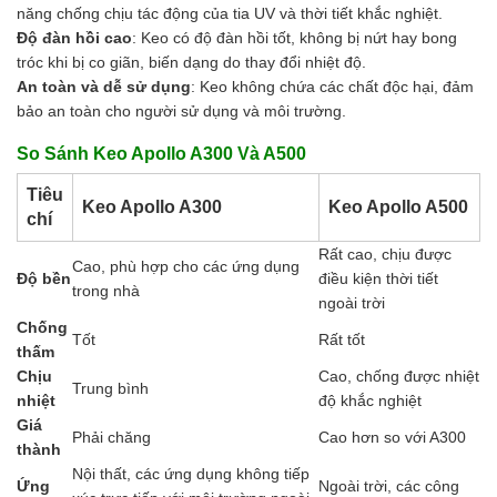
năng chống chịu tác động của tia UV và thời tiết khắc nghiệt.
Độ đàn hồi cao
: Keo có độ đàn hồi tốt, không bị nứt hay bong
tróc khi bị co giãn, biến dạng do thay đổi nhiệt độ.
An toàn và dễ sử dụng
: Keo không chứa các chất độc hại, đảm
bảo an toàn cho người sử dụng và môi trường.
So Sánh Keo Apollo A300 Và A500
Tiêu
Keo Apollo A300
Keo Apollo A500
chí
Rất cao, chịu được
Cao, phù hợp cho các ứng dụng
Độ bền
điều kiện thời tiết
trong nhà
ngoài trời
Chống
Tốt
Rất tốt
thấm
Chịu
Cao, chống được nhiệt
Trung bình
nhiệt
độ khắc nghiệt
Giá
Phải chăng
Cao hơn so với A300
thành
Nội thất, các ứng dụng không tiếp
Ứng
Ngoài trời, các công