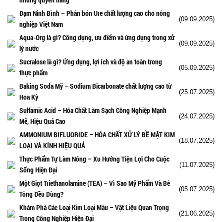
Đạm Ninh Bình – Phân bón Ure chất lượng cao cho nông
(09.09.2025)
nghiệp Việt Nam
Aqua-Org là gì? Công dụng, ưu điểm và ứng dụng trong xử
(09.09.2025)
lý nước
Sucralose là gì? Ứng dụng, lợi ích và độ an toàn trong
(05.09.2025)
thực phẩm
Baking Soda Mỹ – Sodium Bicarbonate chất lượng cao từ
(25.07.2025)
Hoa Kỳ
Sulfamic Acid – Hóa Chất Làm Sạch Công Nghiệp Mạnh
(24.07.2025)
Mẽ, Hiệu Quả Cao
AMMONIUM BIFLUORIDE – HÓA CHẤT XỬ LÝ BỀ MẶT KIM
(18.07.2025)
LOẠI VÀ KÍNH HIỆU QUẢ
Thực Phẩm Tự Làm Nóng – Xu Hướng Tiện Lợi Cho Cuộc
(11.07.2025)
Sống Hiện Đại
Một Giọt Triethanolamine (TEA) – Vì Sao Mỹ Phẩm Và Bê
(05.07.2025)
Tông Đều Dùng?
Khám Phá Các Loại Kim Loại Màu – Vật Liệu Quan Trọng
(21.06.2025)
Trong Công Nghiệp Hiện Đại