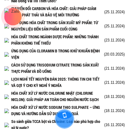
Nào Đóng Vai Trò Then Chốt?
CHUYỂN ĐỔI CARBON VÀ HÓA CHẤT: GIẢI PHÁP GIẢM
(25.11.2024)
THIỂU PHÁT THẢI VÀ BẢO VỆ MÔI TRƯỜNG
ỨNG DỤNG HÓA CHẤT TRONG SẢN XUẤT MỸ PHẨM: TỪ
(25.11.2024)
NGUYÊN LIỆU ĐẾN SẢN PHẨM CUỐI CÙNG
HÓA CHẤT TRONG NGÀNH DƯỢC PHẨM: NHỮNG THÀNH
(23.11.2024)
PHẦN KHÔNG THỂ THIẾU
ỨNG DỤNG CỦA CLORAMIN B TRONG KHỬ KHUẨN BỆNH
(20.03.2025)
VIỆN
CÁCH SỬ DỤNG TRISODIUM CITRATE TRONG SẢN XUẤT
(21.11.2024)
THỰC PHẨM VÀ ĐỒ UỐNG
LỊCH NGHỈ TẾT NGUYÊN ĐÁN 2025: THÔNG TIN CHI TIẾT
(21.11.2024)
VÀ GỢI Ý CHO KỲ NGHỈ Ý NGHĨA
HÓA CHẤT XỬ LÝ NƯỚC CHLORINE NHẬT (CHLORINE
(18.11.2024)
NICLON): GIẢI PHÁP AN TOÀN CHO NGUỒN NƯỚC SẠCH
HÓA CHẤT XỬ LÝ NƯỚC SODIUM THIO SULPHATE – ỨNG
(18.11.2024)
DỤNG VÀ HƯỚNG DẪN SỬ DỤNG HIỆU QUẢ
So sánh giữa TCCA bột và Chlorine: Loại nào phù hợp cho
(16.11.2024)
xử lý nước?