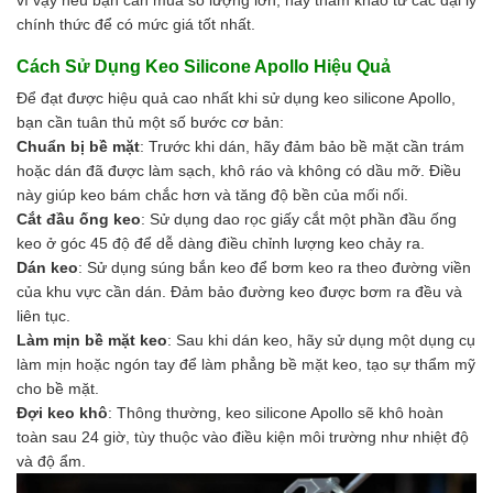
chính thức để có mức giá tốt nhất.
Cách Sử Dụng Keo Silicone Apollo Hiệu Quả
Để đạt được hiệu quả cao nhất khi sử dụng keo silicone Apollo,
bạn cần tuân thủ một số bước cơ bản:
Chuẩn bị bề mặt
: Trước khi dán, hãy đảm bảo bề mặt cần trám
hoặc dán đã được làm sạch, khô ráo và không có dầu mỡ. Điều
này giúp keo bám chắc hơn và tăng độ bền của mối nối.
Cắt đầu ống keo
: Sử dụng dao rọc giấy cắt một phần đầu ống
keo ở góc 45 độ để dễ dàng điều chỉnh lượng keo chảy ra.
Dán keo
: Sử dụng súng bắn keo để bơm keo ra theo đường viền
của khu vực cần dán. Đảm bảo đường keo được bơm ra đều và
liên tục.
Làm mịn bề mặt keo
: Sau khi dán keo, hãy sử dụng một dụng cụ
làm mịn hoặc ngón tay để làm phẳng bề mặt keo, tạo sự thẩm mỹ
cho bề mặt.
Đợi keo khô
: Thông thường, keo silicone Apollo sẽ khô hoàn
toàn sau 24 giờ, tùy thuộc vào điều kiện môi trường như nhiệt độ
và độ ẩm.