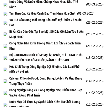
Nước Cứng Và Nước Mềm: Chúng Khác Nhau Như Thế
(03.03.2025)
Nào?
Tìm Hiểu Các Ký Hiệu Cảnh Báo Trên Nhãn Hóa Chất
(01.03.2025)
Vai Trò Của Dung Môi Trong Sản Xuất Mỹ Phẩm Và Nước
(28.02.2025)
Hoa
Bí Ẩn Của Dầu Gội: Tại Sao Một Số Dầu Gội Làm Tóc Suôn
(24.02.2025)
Mượt Hơn?
Công Nghệ Nhà Kính Thông Minh: Lợi Ích Và Cách Triển
(21.02.2025)
Khai
BỘ 3 KHOÁNG NUÔI TÔM: MgCl2, CaCl2, KCl – GIẢI PHÁP
(18.02.2025)
TOÀN DIỆN CHO TÔM KHỎE, NĂNG SUẤT CAO!
Hóa Chất Trong Công Nghiệp Dệt Nhuộm: Các Loại Phổ
(18.02.2025)
Biến Và Vai Trò
Calcium Chloride Food: Công Dụng, Lợi Ích Và Ứng Dụng
(14.02.2025)
Trong Thực Phẩm
Công Nghiệp Nặng vs. Công Nghiệp Nhẹ: Điểm Khác Biệt
(14.02.2025)
Và Xu Hướng Phát Triển
Nước Máy Có Thực Sự Sạch? Cách Kiểm Tra Chất Lượng
(12.02.2025)
Nước Sinh Hoạt