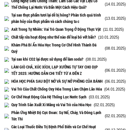
Công Nghệ Siêu Chống Thấm: Làm Sao Các Vật Liệu Có
(14.01.2025)
Thể Chống Lại Nước Và Bẩn Một Cách Hiệu Quả?
Tại sao thực phẩm tươi lại dễ bị hỏng? Phân tích quá trình
(13.01.2025)
phân hủy của thực phẩm và cách chúng ta c
Axit Trong Tự Nhiên: Vai Trò Quan Trọng Ở Động Thực Vật
(11.01.2025)
Chất tẩy rửa hoạt động như thế nào để loại bỏ vết bẩn?
(10.01.2025)
Khám Phá Bí Ẩn Hóa Học Trong Cơ Chế Hình Thành Đá
(08.01.2025)
Quý
Tại sao khí CO2 lại được sử dụng để làm soda?
(08.01.2025)
LÀM GIÒ CHẢ, XÚC XÍCH, LẠP XƯỞNG TỰ TAY CHO DỊP
(06.01.2025)
TẾT 2025: HƯỚNG DẪN CHI TIẾT TỪ A ĐẾN Z
HÓA HỌC PHÍA SAU BỘT NỞ VÀ SỰ NỞ PHỒNG CỦA BÁNH
(06.01.2025)
Vai Trò Của Chất Chống Oxy Hóa Trong Làm Chậm Lão Hóa
(04.01.2025)
Cơ Chế Hoạt Động Của Hệ Thống Lọc Nước Sạch
(03.01.2025)
Quy Trình Sản Xuất Xi Măng và Vai Trò của Hóa Học
(02.01.2025)
Phản Ứng Nhiệt Độ Cực Đoan: Sự Nổ, Cháy, Và Đông Lạnh
(02.01.2025)
Tức Thì
Các Loại Thuốc Điều Trị Bệnh Phổ Biến và Cơ Chế Hoạt