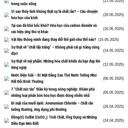
(21.05.2025)
trong cuộc sống
Vì sao thủy tinh không thật sự là chất rắn? – Câu chuyện
(20.05.2025)
hóa học của kính
Tại sao đá khô bốc khói? Hóa học của carbon dioxide và
(16.05.2025)
các hiệu ứng thú vị khác
Vật liệu thông minh đang thay đổi thế giới như thế nào?
(15.05.2025)
Sự thật về “chất tẩy trắng” – Không phải cái gì trắng cũng
(14.05.2025)
độc!
Sự thật về mỹ phẩm: Những hóa chất khiến da bạn đẹp lên
(12.05.2025)
từng ngày
Nước Điện Giải – Bí Mật Đằng Sau Thứ Nước Tưởng Như
(06.05.2025)
Rất Đỗi Bình Thường
7 “Chất xúc tác” thần kỳ trong nông nghiệp: Khám phá
(05.05.2025)
những loại phân bón hóa học được dùng nhiều nhấ
Bí mật của muối lạnh: Ammonium Chloride – Chất rắn
(26.04.2025)
tưởng thường, ứng dụng phi thường
Đồng(II) Sulfat (CuSO₄): Tính Chất, Ứng Dụng và Những
(24.04.2025)
Điều Bạn Nên Biết