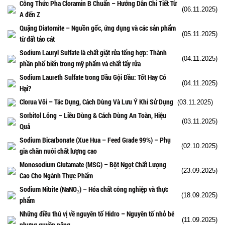
Công Thức Pha Cloramin B Chuẩn – Hướng Dẫn Chi Tiết Từ
(06.11.2025)
A đến Z
Quặng Diatomite – Nguồn gốc, ứng dụng và các sản phẩm
(05.11.2025)
từ đất tảo cát
Sodium Lauryl Sulfate là chất giặt rửa tổng hợp: Thành
(04.11.2025)
phần phổ biến trong mỹ phẩm và chất tẩy rửa
Sodium Laureth Sulfate trong Dầu Gội Đầu: Tốt Hay Có
(04.11.2025)
Hại?
Clorua Vôi – Tác Dụng, Cách Dùng Và Lưu Ý Khi Sử Dụng
(03.11.2025)
Sorbitol Lỏng – Liều Dùng & Cách Dùng An Toàn, Hiệu
(03.11.2025)
Quả
Sodium Bicarbonate (Xue Hua – Feed Grade 99%) – Phụ
(02.10.2025)
gia chăn nuôi chất lượng cao
Monosodium Glutamate (MSG) – Bột Ngọt Chất Lượng
(23.09.2025)
Cao Cho Ngành Thực Phẩm
Sodium Nitrite (NaNO₂) – Hóa chất công nghiệp và thực
(18.09.2025)
phẩm
Những điều thú vị về nguyên tố Hidro – Nguyên tố nhỏ bé
(11.09.2025)
nhưng quyền năng