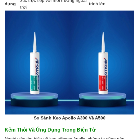
xúc trực tiếp với môi trường ngoài
dụng
trình lớn
trời
So Sánh Keo Apollo A300 Và A500
Kẽm Thỏi Và Ứng Dụng Trong Điện Tử
Ngoài việc tìm hiểu về keo silicone Apollo, chúng ta cũng nên