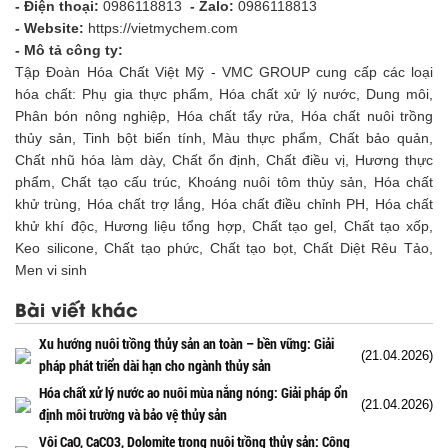
- Điện thoại:
0986118813
- Zalo:
0986118813
- Website:
https://vietmychem.com
- Mô tả công ty:
Tập Đoàn Hóa Chất Việt Mỹ - VMC GROUP cung cấp các loại
hóa chất: Phụ gia thực phẩm, Hóa chất xử lý nước, Dung môi,
Phân bón nông nghiệp, Hóa chất tẩy rửa, Hóa chất nuôi trồng
thủy sản, Tinh bột biến tính, Màu thực phẩm, Chất bảo quản,
Chất nhũ hóa làm dày, Chất ổn định, Chất điều vị, Hương thực
phẩm, Chất tạo cấu trúc, Khoáng nuôi tôm thủy sản, Hóa chất
khử trùng, Hóa chất trợ lắng, Hóa chất điều chỉnh PH, Hóa chất
khử khí độc, Hương liệu tổng hợp, Chất tạo gel, Chất tạo xốp,
Keo silicone, Chất tạo phức, Chất tạo bọt, Chất Diệt Rêu Tảo,
Men vi sinh
Bài viết khác
Xu hướng nuôi trồng thủy sản an toàn – bền vững: Giải
(21.04.2026)
pháp phát triển dài hạn cho ngành thủy sản
Hóa chất xử lý nước ao nuôi mùa nắng nóng: Giải pháp ổn
(21.04.2026)
định môi trường và bảo vệ thủy sản
Vôi CaO, CaCO3, Dolomite trong nuôi trồng thủy sản: Công