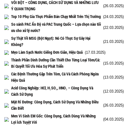
VÔI BỘT – CÔNG DỤNG, CÁCH SỬ DỤNG VÀ NHỮNG LƯU
(26.03.2025)
Ý QUAN TRỌNG
Top 10 Phụ Gia Thực Phẩm Bán Chạy Nhất Trên Thị Trường
(24.03.2025)
So sánh PAC Ấn Độ và PAC Trung Quốc – Lựa chọn nào tối
(22.03.2025)
ưu cho xử lý nước?
Sự Thật Về MSG (Bột Ngọt): Nó Có Thực Sự Gây Hại
(21.03.2025)
Không?
Mẹo Làm Sạch Nước Giếng Đơn Giản, Hiệu Quả
(17.03.2025)
Thành Phần Dinh Dưỡng Cần Thiết Cho Từng Loại Tôm/Cá:
(15.03.2025)
Bí Quyết Tối Ưu Hóa Sự Phát Triển
Các Bệnh Thường Gặp Trên Tôm, Cá Và Cách Phòng Ngừa
(13.03.2025)
Hiệu Quả
Acid Công Nghiệp: HCl, H₂SO₄, HNO₃ – Công Dụng Và
(12.03.2025)
Cách Sử Dụng
Mật Rỉ Đường: Công Dụng, Cách Sử Dụng Và Những Điều
(26.03.2025)
Cần Biết
Men Vi Sinh EM Gốc: Công Dụng, Cách Dùng Và Những
(04.03.2025)
Lợi Ích Tuyệt Vời