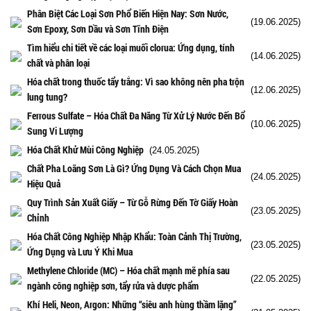
Phân Biệt Các Loại Sơn Phổ Biến Hiện Nay: Sơn Nước,
(19.06.2025)
Sơn Epoxy, Sơn Dầu và Sơn Tĩnh Điện
Tìm hiểu chi tiết về các loại muối clorua: Ứng dụng, tính
(14.06.2025)
chất và phân loại
Hóa chất trong thuốc tẩy trắng: Vì sao không nên pha trộn
(12.06.2025)
lung tung?
Ferrous Sulfate – Hóa Chất Đa Năng Từ Xử Lý Nước Đến Bổ
(10.06.2025)
Sung Vi Lượng
Hóa Chất Khử Mùi Công Nghiệp
(24.05.2025)
Chất Pha Loãng Sơn Là Gì? Ứng Dụng Và Cách Chọn Mua
(24.05.2025)
Hiệu Quả
Quy Trình Sản Xuất Giấy – Từ Gỗ Rừng Đến Tờ Giấy Hoàn
(23.05.2025)
Chỉnh
Hóa Chất Công Nghiệp Nhập Khẩu: Toàn Cảnh Thị Trường,
(23.05.2025)
Ứng Dụng và Lưu Ý Khi Mua
Methylene Chloride (MC) – Hóa chất mạnh mẽ phía sau
(22.05.2025)
ngành công nghiệp sơn, tẩy rửa và dược phẩm
Khí Heli, Neon, Argon: Những “siêu anh hùng thầm lặng”