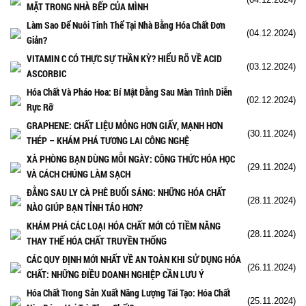
MẶT TRONG NHÀ BẾP CỦA MÌNH
Làm Sao Để Nuôi Tinh Thể Tại Nhà Bằng Hóa Chất Đơn
(04.12.2024)
Giản?
VITAMIN C CÓ THỰC SỰ THẦN KỲ? HIỂU RÕ VỀ ACID
(03.12.2024)
ASCORBIC
Hóa Chất Và Pháo Hoa: Bí Mật Đằng Sau Màn Trình Diễn
(02.12.2024)
Rực Rỡ
GRAPHENE: CHẤT LIỆU MỎNG HƠN GIẤY, MẠNH HƠN
(30.11.2024)
THÉP – KHÁM PHÁ TƯƠNG LAI CÔNG NGHỆ
XÀ PHÒNG BẠN DÙNG MỖI NGÀY: CÔNG THỨC HÓA HỌC
(29.11.2024)
VÀ CÁCH CHÚNG LÀM SẠCH
ĐẰNG SAU LY CÀ PHÊ BUỔI SÁNG: NHỮNG HÓA CHẤT
(28.11.2024)
NÀO GIÚP BẠN TỈNH TÁO HƠN?
KHÁM PHÁ CÁC LOẠI HÓA CHẤT MỚI CÓ TIỀM NĂNG
(28.11.2024)
THAY THẾ HÓA CHẤT TRUYỀN THỐNG
CÁC QUY ĐỊNH MỚI NHẤT VỀ AN TOÀN KHI SỬ DỤNG HÓA
(26.11.2024)
CHẤT: NHỮNG ĐIỀU DOANH NGHIỆP CẦN LƯU Ý
Hóa Chất Trong Sản Xuất Năng Lượng Tái Tạo: Hóa Chất
(25.11.2024)