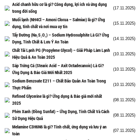
Acid chanh hữu cơ là gì? Công dụng, lợi ích và ứng dụng
(17.11.2025)
trong đời sống
Muối lạnh (NH4Cl – Amoni Clorua – Salmiac) là gì? Ứng
(15.11.2025)
dụng, tính chất và nơi mua uy tín
Tẩy Đường (Na₂S₂O₄) – Sodium Hydrosulphite Là Gì? Ứng
(14.11.2025)
Dụng, Tính Chất & Lưu Ý An Toàn
Chất Tải Lạnh PG (Propylene Glycol) – Giải Pháp Làm Lạnh
(10.11.2025)
Hiệu Quả & An Toàn 2025
Sáp Trứng Cá (Stearic Acid – Axit Octadecanoic) Là Gì?
(10.11.2025)
Ứng Dụng & Báo Giá Mới Nhất 2025
Sodium Benzoate E211 – Chất Bảo Quản An Toàn Trong
(10.11.2025)
Thực Phẩm
Refined Glycerine là gì? Ứng dụng & Báo giá mới nhất
(08.11.2025)
2025
Phèn Xanh (Đồng Sunfat) – Ứng Dụng, Tính Chất Và Cách
(08.11.2025)
Sử Dụng Hiệu Quả
Melamine C3H6N6 là gì? Tính chất, ứng dụng và lưu ý an
(07.11.2025)
toàn