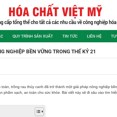
ÁC
QUY TRÌNH SẢN XUẤT
TIN TỨC
LIÊN HỆ
TU
NG NGHIỆP BỀN VỮNG TRONG THẾ KỶ 21
toàn, trồng rau thủy canh đã trở thành một giải pháp nông nghiệp bề
 phẩm sạch, an toàn cho sức khỏe. Bài viết này sẽ đi sâu vào tìm hiểu 