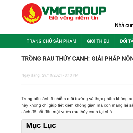
TRANG CHỦ SẢN PHẨM
GIỚI THIỆU
ĐỐI T
TRỒNG RAU THỦY CANH: GIẢI PHÁP NÔ
Ngày đăng : 29/10/2024 - 3:10 PM
Trong bối cảnh ô nhiễm môi trường và thực phẩm không an 
này không chỉ giúp tiết kiệm không gian mà còn mang lại sản
cách để bắt đầu một vườn rau thủy canh tại nhà.
Mục Lục