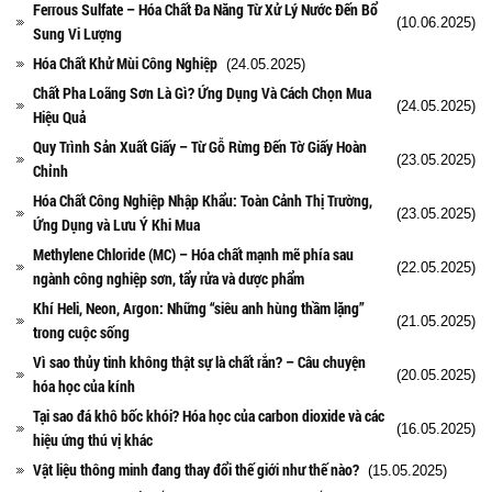
Ferrous Sulfate – Hóa Chất Đa Năng Từ Xử Lý Nước Đến Bổ
(10.06.2025)
Sung Vi Lượng
Hóa Chất Khử Mùi Công Nghiệp
(24.05.2025)
Chất Pha Loãng Sơn Là Gì? Ứng Dụng Và Cách Chọn Mua
(24.05.2025)
Hiệu Quả
Quy Trình Sản Xuất Giấy – Từ Gỗ Rừng Đến Tờ Giấy Hoàn
(23.05.2025)
Chỉnh
Hóa Chất Công Nghiệp Nhập Khẩu: Toàn Cảnh Thị Trường,
(23.05.2025)
Ứng Dụng và Lưu Ý Khi Mua
Methylene Chloride (MC) – Hóa chất mạnh mẽ phía sau
(22.05.2025)
ngành công nghiệp sơn, tẩy rửa và dược phẩm
Khí Heli, Neon, Argon: Những “siêu anh hùng thầm lặng”
(21.05.2025)
trong cuộc sống
Vì sao thủy tinh không thật sự là chất rắn? – Câu chuyện
(20.05.2025)
hóa học của kính
Tại sao đá khô bốc khói? Hóa học của carbon dioxide và các
(16.05.2025)
hiệu ứng thú vị khác
Vật liệu thông minh đang thay đổi thế giới như thế nào?
(15.05.2025)