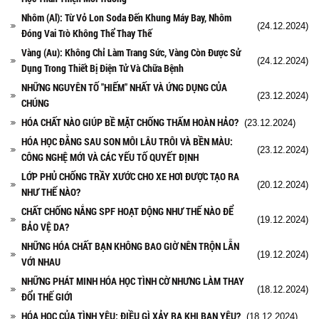
Nhôm (Al): Từ Vỏ Lon Soda Đến Khung Máy Bay, Nhôm
(24.12.2024)
Đóng Vai Trò Không Thể Thay Thế
Vàng (Au): Không Chỉ Làm Trang Sức, Vàng Còn Được Sử
(24.12.2024)
Dụng Trong Thiết Bị Điện Tử Và Chữa Bệnh
NHỮNG NGUYÊN TỐ "HIẾM" NHẤT VÀ ỨNG DỤNG CỦA
(23.12.2024)
CHÚNG
HÓA CHẤT NÀO GIÚP BỀ MẶT CHỐNG THẤM HOÀN HẢO?
(23.12.2024)
HÓA HỌC ĐẰNG SAU SON MÔI LÂU TRÔI VÀ BỀN MÀU:
(23.12.2024)
CÔNG NGHỆ MỚI VÀ CÁC YẾU TỐ QUYẾT ĐỊNH
LỚP PHỦ CHỐNG TRẦY XƯỚC CHO XE HƠI ĐƯỢC TẠO RA
(20.12.2024)
NHƯ THẾ NÀO?
CHẤT CHỐNG NẮNG SPF HOẠT ĐỘNG NHƯ THẾ NÀO ĐỂ
(19.12.2024)
BẢO VỆ DA?
NHỮNG HÓA CHẤT BẠN KHÔNG BAO GIỜ NÊN TRỘN LẪN
(19.12.2024)
VỚI NHAU
NHỮNG PHÁT MINH HÓA HỌC TÌNH CỜ NHƯNG LÀM THAY
(18.12.2024)
ĐỔI THẾ GIỚI
HÓA HỌC CỦA TÌNH YÊU: ĐIỀU GÌ XẢY RA KHI BẠN YÊU?
(18.12.2024)