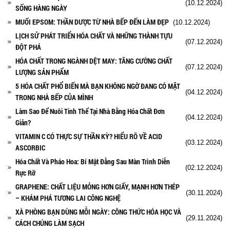
(10.12.2024)
SỐNG HÀNG NGÀY
MUỐI EPSOM: THẦN DƯỢC TỪ NHÀ BẾP ĐẾN LÀM ĐẸP
(10.12.2024)
LỊCH SỬ PHÁT TRIỂN HÓA CHẤT VÀ NHỮNG THÀNH TỰU
(07.12.2024)
ĐỘT PHÁ
HÓA CHẤT TRONG NGÀNH DỆT MAY: TĂNG CƯỜNG CHẤT
(07.12.2024)
LƯỢNG SẢN PHẨM
5 HÓA CHẤT PHỔ BIẾN MÀ BẠN KHÔNG NGỜ ĐANG CÓ MẶT
(04.12.2024)
TRONG NHÀ BẾP CỦA MÌNH
Làm Sao Để Nuôi Tinh Thể Tại Nhà Bằng Hóa Chất Đơn
(04.12.2024)
Giản?
VITAMIN C CÓ THỰC SỰ THẦN KỲ? HIỂU RÕ VỀ ACID
(03.12.2024)
ASCORBIC
Hóa Chất Và Pháo Hoa: Bí Mật Đằng Sau Màn Trình Diễn
(02.12.2024)
Rực Rỡ
GRAPHENE: CHẤT LIỆU MỎNG HƠN GIẤY, MẠNH HƠN THÉP
(30.11.2024)
– KHÁM PHÁ TƯƠNG LAI CÔNG NGHỆ
XÀ PHÒNG BẠN DÙNG MỖI NGÀY: CÔNG THỨC HÓA HỌC VÀ
(29.11.2024)
CÁCH CHÚNG LÀM SẠCH