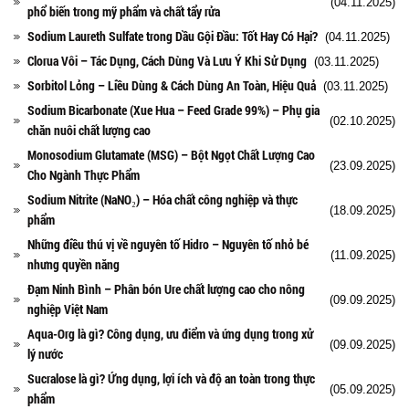
(04.11.2025)
phổ biến trong mỹ phẩm và chất tẩy rửa
Sodium Laureth Sulfate trong Dầu Gội Đầu: Tốt Hay Có Hại?
(04.11.2025)
Clorua Vôi – Tác Dụng, Cách Dùng Và Lưu Ý Khi Sử Dụng
(03.11.2025)
Sorbitol Lỏng – Liều Dùng & Cách Dùng An Toàn, Hiệu Quả
(03.11.2025)
Sodium Bicarbonate (Xue Hua – Feed Grade 99%) – Phụ gia
(02.10.2025)
chăn nuôi chất lượng cao
Monosodium Glutamate (MSG) – Bột Ngọt Chất Lượng Cao
(23.09.2025)
Cho Ngành Thực Phẩm
Sodium Nitrite (NaNO₂) – Hóa chất công nghiệp và thực
(18.09.2025)
phẩm
Những điều thú vị về nguyên tố Hidro – Nguyên tố nhỏ bé
(11.09.2025)
nhưng quyền năng
Đạm Ninh Bình – Phân bón Ure chất lượng cao cho nông
(09.09.2025)
nghiệp Việt Nam
Aqua-Org là gì? Công dụng, ưu điểm và ứng dụng trong xử
(09.09.2025)
lý nước
Sucralose là gì? Ứng dụng, lợi ích và độ an toàn trong thực
(05.09.2025)
phẩm