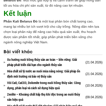
Belarus Đỏ
. Một mức giá hợp lý và cạnh tranh sẽ giúp nông dân
tối ưu hóa chi phí sản xuất, từ đó nâng cao lợi nhuận.
Kết luận
Phân Kali Belarus Đỏ
là một loại phân bón chất lượng cao,
mang lại nhiều lợi ích vượt trội cho cây trồng. Nông dân nên lựa
chọn loại phân này để nâng cao hiệu quả sản xuất, thu hoạch
được sản phẩm tốt nhất, góp phần phát triển bền vững cho
ngành nông nghiệp Việt Nam.
Bài viết khác
Xu hướng nuôi trồng thủy sản an toàn – bền vững: Giải
(21.04.2026)
pháp phát triển dài hạn cho ngành thủy sản
Hóa chất xử lý nước ao nuôi mùa nắng nóng: Giải pháp ổn
(21.04.2026)
định môi trường và bảo vệ thủy sản
Vôi CaO, CaCO3, Dolomite trong nuôi trồng thủy sản: Công
(10.04.2026)
dụng, phân loại và cách sử dụng hiệu quả
Zeolite – Khoáng chất hấp thụ khí độc trong ao nuôi thủy
(09.04.2026)
sản hiệu quả
Hóa chất xử lý nước thải dệt nhuộm: Giải pháp hiệu quả cho