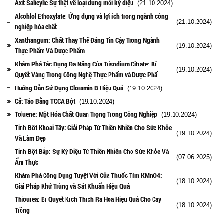
Axit Salicylic Sự thật về loại dung môi kỳ diệu
(21.10.2024)
Alcohlol Ethoxylate: Ứng dụng và lợi ích trong ngành công
(21.10.2024)
nghiệp hóa chất
Xanthangum: Chất Thay Thế Đáng Tin Cậy Trong Ngành
(19.10.2024)
Thực Phẩm Và Dược Phẩm
Khám Phá Tác Dụng Đa Năng Của Trisodium Citrate: Bí
(19.10.2024)
Quyết Vàng Trong Công Nghệ Thực Phẩm và Dược Phẩ
Hướng Dẫn Sử Dụng Cloramin B Hiệu Quả
(19.10.2024)
Cắt Tảo Bằng TCCA Bột
(19.10.2024)
Toluene: Một Hóa Chất Quan Trọng Trong Công Nghiệp
(19.10.2024)
Tinh Bột Khoai Tây: Giải Pháp Từ Thiên Nhiên Cho Sức Khỏe
(19.10.2024)
Và Làm Đẹp
Tinh Bột Bắp: Sự Kỳ Diệu Từ Thiên Nhiên Cho Sức Khỏe Và
(07.06.2025)
Ẩm Thực
Khám Phá Công Dụng Tuyệt Vời Của Thuốc Tím KMnO4:
(18.10.2024)
Giải Pháp Khử Trùng và Sát Khuẩn Hiệu Quả
Thiourea: Bí Quyết Kích Thích Ra Hoa Hiệu Quả Cho Cây
(18.10.2024)
Trồng