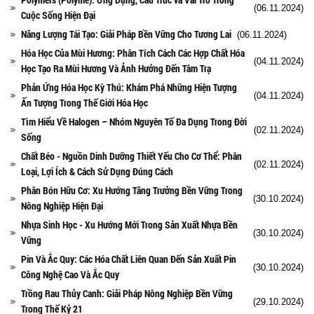
(06.11.2024)
Cuộc Sống Hiện Đại
Năng Lượng Tái Tạo: Giải Pháp Bền Vững Cho Tương Lai
(06.11.2024)
Hóa Học Của Mùi Hương: Phân Tích Cách Các Hợp Chất Hóa
(04.11.2024)
Học Tạo Ra Mùi Hương Và Ảnh Hưởng Đến Tâm Trạ
Phản Ứng Hóa Học Kỳ Thú: Khám Phá Những Hiện Tượng
(04.11.2024)
Ấn Tượng Trong Thế Giới Hóa Học
Tìm Hiểu Về Halogen – Nhóm Nguyên Tố Đa Dụng Trong Đời
(02.11.2024)
Sống
Chất Béo - Nguồn Dinh Dưỡng Thiết Yếu Cho Cơ Thể: Phân
(02.11.2024)
Loại, Lợi Ích & Cách Sử Dụng Đúng Cách
Phân Bón Hữu Cơ: Xu Hướng Tăng Trưởng Bền Vững Trong
(30.10.2024)
Nông Nghiệp Hiện Đại
Nhựa Sinh Học - Xu Hướng Mới Trong Sản Xuất Nhựa Bền
(30.10.2024)
Vững
Pin Và Ắc Quy: Các Hóa Chất Liên Quan Đến Sản Xuất Pin
(30.10.2024)
Công Nghệ Cao Và Ắc Quy
Trồng Rau Thủy Canh: Giải Pháp Nông Nghiệp Bền Vững
(29.10.2024)
Trong Thế Kỷ 21