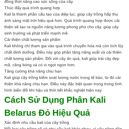
đồng thời nâng cao sức sống của cây.
Ngành Gốm Sứ
Thúc đẩy quá trình quang hợp
Ngành Gỗ
Kali là thành phần cấu tạo của diệp lục, giúp cây trồng hấp thụ
Ngành Mỹ Phẩm
ánh sáng mặt trời hiệu quả hơn. Quá trình quang hợp được cải
Ngành Hóa Dầu
thiện sẽ tạo ra nguồn năng lượng phong phú cho cây, giúp cây
Ngành Giấy
sinh trưởng và phát triển mạnh mẽ.
Liên hệ
Cải thiện chất lượng sản phẩm
Tuyển dụng
Kali không chỉ tham gia vào quá trình chuyển hóa mà còn tích lũy
chất dinh dưỡng. Điều này góp phần tăng năng suất và cải thiện
chất lượng sản phẩm. Đối với cây ăn quả, kali giúp trái cây đẹp
mã, căng bóng và có vị ngọt ngon hơn.
Tăng cường khả năng chịu hạn
Kali giúp cây trồng kiểm soát lượng nước trong tế bào, từ đó cải
thiện khả năng chịu hạn. Điều này đặc biệt quan trọng trong tình
hình biến đổi khí hậu và thời tiết khắc nghiệt hiện nay.
Cách Sử Dụng Phân Kali
Belarus Đỏ Hiệu Quả
Xác định nhu cầu kali của cây trồng
Mỗi loại cây trồng sẽ có nhu cầu kali khác nhau, vì vậy nông dân