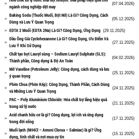
(07.04.2026)
ngành công nghiệp dệt may
Baking Soda (Thuốc Muối, Bột Nở) Là Gì? Công Dụng, Cách
(05.12.2025)
Dùng và Lưu Ý Quan Trọng
EDTA 2 Muối (EDTA 2Na) Là Gì? Công Dụng, Ứng Dụng
(29.11.2025)
Dầu Ông Già Cyclohexanone Là Gì? Công Dụng, Ưu Điểm Và
(27.11.2025)
Lưu Ý Khi Sử Dụng
Chất tạo bọt Lauryl sùng – Sodium Lauryl Sulphate (SLS):
(04.02.2026)
Thành phần, Công dụng & Độ An Toàn
Mỡ Vaseline (Petroleum Jelly): Công dụng, cách dùng và lưu
(25.11.2025)
ý quan trọng
Phèn Chua (Phèn Kép): Công Dụng, Thành Phần, Cách Dùng
(24.11.2025)
và Những Lưu Ý Quan Trọng
PAC – Poly Aluminium Chloride: Hóa chất trợ lắng hiệu quả
(21.11.2025)
trong xử lý nước
Acid chanh hữu cơ là gì? Công dụng, lợi ích và ứng dụng
(17.11.2025)
trong đời sống
Muối lạnh (NH4Cl – Amoni Clorua – Salmiac) là gì? Ứng
(15.11.2025)
dụng, tính chất và nơi mua uy tín