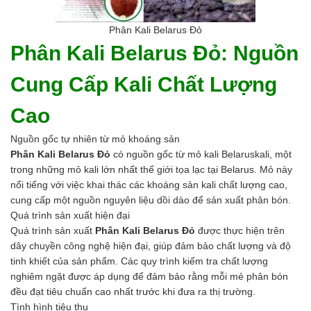
Men vi sinh EM gốc
Bổ sung khoáng chất
Phân Kali Belarus Đỏ
Bổ gan và giải độc gan
Phân Kali Belarus Đỏ: Nguồn
Phòng và trị bệnh
Bổ sung dinh dưỡng tăng trọng
Cung Cấp Kali Chất Lượng
Hấp thụ khí độc Yucca
HÓA CHẤT XỬ LÝ NƯỚC
Cao
Xử lý nước hồ bơi
Xử lý nước sinh hoạt
Nguồn gốc tự nhiên từ mỏ khoáng sản
Xử lý nước thải
Phân Kali Belarus Đỏ
có nguồn gốc từ mỏ kali Belaruskali, một
Xử lý nước giếng khoan
trong những mỏ kali lớn nhất thế giới tọa lạc tại Belarus. Mỏ này
Xử lý nước khác
nổi tiếng với việc khai thác các khoáng sản kali chất lượng cao,
DUNG MÔI CÔNG NGHIỆP
cung cấp một nguồn nguyên liệu dồi dào để sản xuất phân bón.
Pha sơn nước
Quá trình sản xuất hiện đại
Pha sơn epoxy
Quá trình sản xuất
Phân Kali Belarus Đỏ
được thực hiện trên
Pha sơn dầu
dây chuyền công nghệ hiện đại, giúp đảm bảo chất lượng và độ
Pha sơn tĩnh điện
tinh khiết của sản phẩm. Các quy trình kiểm tra chất lượng
Dung môi khác
nghiêm ngặt được áp dụng để đảm bảo rằng mỗi mẻ phân bón
HƯƠNG LIỆU TINH DẦU
đều đạt tiêu chuẩn cao nhất trước khi đưa ra thị trường.
HÓA CHẤT CÔNG NGHIỆP
Tình hình tiêu thụ