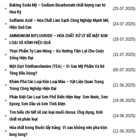
Baking Soda Mỹ – Sodium Bicarbonate chất lượng cao từ
(25.07.2025)
Hoa Kỳ
Sulfamic Acid – Hóa Chất Làm Sạch Công Nghiệp Mạnh Mẽ,
(24.07.2025)
Hiệu Quả Cao
AMMONIUM BIFLUORIDE – HÓA CHẤT XỬ LÝ BỀ MẶT KIM
(18.07.2025)
LOẠI VÀ KÍNH HIỆU QUẢ
Thực Phẩm Tự Làm Nóng – Xu Hướng Tiện Lợi Cho Cuộc
(11.07.2025)
Sống Hiện Đại
Một Giọt Triethanolamine (TEA) – Vì Sao Mỹ Phẩm Và Bê
(05.07.2025)
Tông Đều Dùng?
Khám Phá Các Loại Kim Loại Màu – Vật Liệu Quan Trọng
(21.06.2025)
Trong Công Nghiệp Hiện Đại
Phân Biệt Các Loại Sơn Phổ Biến Hiện Nay: Sơn Nước, Sơn
(19.06.2025)
Epoxy, Sơn Dầu và Sơn Tĩnh Điện
Tìm hiểu chi tiết về các loại muối clorua: Ứng dụng, tính
(14.06.2025)
chất và phân loại
Hóa chất trong thuốc tẩy trắng: Vì sao không nên pha trộn
(12.06.2025)
lung tung?