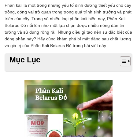
Chất phụ gia tạo cấu trúc
Phân kali là một trong những yếu tố dinh dưỡng thiết yếu cho cây
Chất phụ gia bảo quản
trồng, đóng vai trò quan trọng trong quá trình sinh trưởng và phát
Chất phụ gia nem giò chả
triển của cây. Trong số nhiều loại phân kali hiện nay, Phân Kali
Chất phụ gia bún mì phở
Belarus Đỏ nổi lên như một lựa chọn được nhiều nông dân tin
Chất phụ gia bánh kẹo kem
tưởng và sử dụng rộng rãi. Nhưng điều gì tạo nên sự đặc biệt của
Chất phụ gia nước giải khát
dòng phân này? Hãy cùng khám phá bí mật đằng sau chất lượng
Chất phụ gia xúc xích
và giá trị của Phân Kali Belarus Đỏ trong bài viết này.
Chất phụ gia nước mắm
Mục Lục
Chất phụ gia rau củ quả
Chất phụ gia thạch rau câu
Chất phụ gia đậu hũ
HÓA CHẤT TẨY RỬA
Tẩy rửa công nghiệp
Tẩy rửa sinh hoạt
Tẩy rửa ô tô xe máy
Tẩy cáu cặn đường ống
Tẩy rửa khác
HÓA CHẤT THỦY SẢN
Hóa chất xử lý nước
Men đường ruột