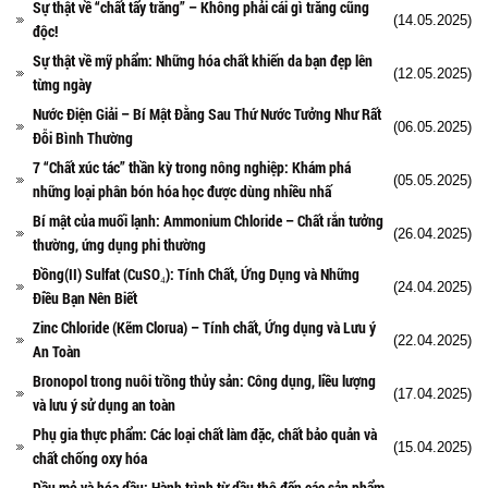
Sự thật về “chất tẩy trắng” – Không phải cái gì trắng cũng
(14.05.2025)
độc!
Sự thật về mỹ phẩm: Những hóa chất khiến da bạn đẹp lên
(12.05.2025)
từng ngày
Nước Điện Giải – Bí Mật Đằng Sau Thứ Nước Tưởng Như Rất
(06.05.2025)
Đỗi Bình Thường
7 “Chất xúc tác” thần kỳ trong nông nghiệp: Khám phá
(05.05.2025)
những loại phân bón hóa học được dùng nhiều nhấ
Bí mật của muối lạnh: Ammonium Chloride – Chất rắn tưởng
(26.04.2025)
thường, ứng dụng phi thường
Đồng(II) Sulfat (CuSO₄): Tính Chất, Ứng Dụng và Những
(24.04.2025)
Điều Bạn Nên Biết
Zinc Chloride (Kẽm Clorua) – Tính chất, Ứng dụng và Lưu ý
(22.04.2025)
An Toàn
Bronopol trong nuôi trồng thủy sản: Công dụng, liều lượng
(17.04.2025)
và lưu ý sử dụng an toàn
Phụ gia thực phẩm: Các loại chất làm đặc, chất bảo quản và
(15.04.2025)
chất chống oxy hóa
Dầu mỏ và hóa dầu: Hành trình từ dầu thô đến các sản phẩm