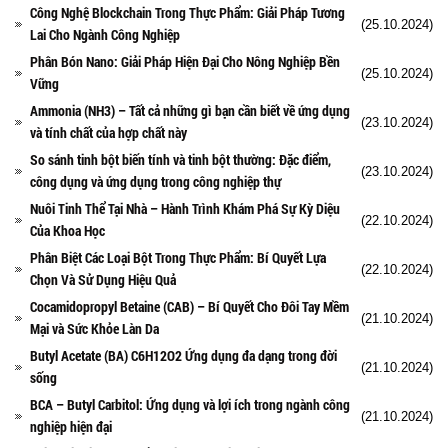
Công Nghệ Blockchain Trong Thực Phẩm: Giải Pháp Tương
(25.10.2024)
Lai Cho Ngành Công Nghiệp
Phân Bón Nano: Giải Pháp Hiện Đại Cho Nông Nghiệp Bền
(25.10.2024)
Vững
Ammonia (NH3) – Tất cả những gì bạn cần biết về ứng dụng
(23.10.2024)
và tính chất của hợp chất này
So sánh tinh bột biến tính và tinh bột thường: Đặc điểm,
(23.10.2024)
công dụng và ứng dụng trong công nghiệp thự
Nuôi Tinh Thể Tại Nhà – Hành Trình Khám Phá Sự Kỳ Diệu
(22.10.2024)
Của Khoa Học
Phân Biệt Các Loại Bột Trong Thực Phẩm: Bí Quyết Lựa
(22.10.2024)
Chọn Và Sử Dụng Hiệu Quả
Cocamidopropyl Betaine (CAB) – Bí Quyết Cho Đôi Tay Mềm
(21.10.2024)
Mại và Sức Khỏe Làn Da
Butyl Acetate (BA) C6H12O2 Ứng dụng đa dạng trong đời
(21.10.2024)
sống
BCA – Butyl Carbitol: Ứng dụng và lợi ích trong ngành công
(21.10.2024)
nghiệp hiện đại