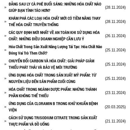
ĐẰNG SAU LY CÀ PHÊ BUỔI SÁNG: NHỮNG HÓA CHẤT NÀO
(28.11.2024)
GIÚP BẠN TỈNH TÁO HƠN?
KHÁM PHÁ CÁC LOẠI HÓA CHẤT MỚI CÓ TIỀM NĂNG THAY
(28.11.2024)
THẾ HÓA CHẤT TRUYỀN THỐNG
CÁC QUY ĐỊNH MỚI NHẤT VỀ AN TOÀN KHI SỬ DỤNG HÓA
(26.11.2024)
CHẤT: NHỮNG ĐIỀU DOANH NGHIỆP CẦN LƯU Ý
Hóa Chất Trong Sản Xuất Năng Lượng Tái Tạo: Hóa Chất Nào
(25.11.2024)
Đóng Vai Trò Then Chốt?
CHUYỂN ĐỔI CARBON VÀ HÓA CHẤT: GIẢI PHÁP GIẢM
(25.11.2024)
THIỂU PHÁT THẢI VÀ BẢO VỆ MÔI TRƯỜNG
ỨNG DỤNG HÓA CHẤT TRONG SẢN XUẤT MỸ PHẨM: TỪ
(25.11.2024)
NGUYÊN LIỆU ĐẾN SẢN PHẨM CUỐI CÙNG
HÓA CHẤT TRONG NGÀNH DƯỢC PHẨM: NHỮNG THÀNH
(23.11.2024)
PHẦN KHÔNG THỂ THIẾU
ỨNG DỤNG CỦA CLORAMIN B TRONG KHỬ KHUẨN BỆNH
(20.03.2025)
VIỆN
CÁCH SỬ DỤNG TRISODIUM CITRATE TRONG SẢN XUẤT
(21.11.2024)
THỰC PHẨM VÀ ĐỒ UỐNG