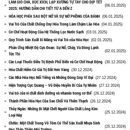
LÀM GIÒ CHẢ, XÚC XÍCH, LẠP XƯỞNG TỰ TAY CHO DỊP TẾT
(06.01.2025)
2025: HƯỚNG DẪN CHI TIẾT TỪ A ĐẾN Z
HÓA HỌC PHÍA SAU BỘT NỞ VÀ SỰ NỞ PHỒNG CỦA BÁNH
(06.01.2025)
Vai Trò Của Chất Chống Oxy Hóa Trong Làm Chậm Lão Hóa
(04.01.2025)
Cơ Chế Hoạt Động Của Hệ Thống Lọc Nước Sạch
(03.01.2025)
Quy Trình Sản Xuất Xi Măng và Vai Trò của Hóa Học
(02.01.2025)
Phản Ứng Nhiệt Độ Cực Đoan: Sự Nổ, Cháy, Và Đông Lạnh
(02.01.2025)
Tức Thì
Các Loại Thuốc Điều Trị Bệnh Phổ Biến và Cơ Chế Hoạt Động
(30.12.2024)
Hóa Chất Hiếm Có Giá Trị Đắt Hơn Vàng
(30.12.2024)
Các Nhà Hóa Học Nổi Tiếng và Những Đóng Góp Vĩ Đại
(27.12.2024)
Hiện Tượng Cực Quang – Vũ Điệu Huyền Bí Của Tự Nhiên
(27.12.2024)
Vai trò của vi chất dinh dưỡng và vitamin trong cơ thể
(26.12.2024)
Thành Phần Hóa Học Của Sao Chổi Và Thiên Thạch
(26.12.2024)
Thủy Ngân: Những Bí Mật Chết Người Của Chất Lỏng Kim
(25.12.2024)
Loại Này
Chitin: Một Chất Trong Vỏ Tôm Có Thể Sản Xuất Nhựa Sinh
(25.12.2024)
Học Thân Thiện Môi Trường