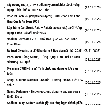
Tẩy Đường (Na₂S₂O₄) – Sodium Hydrosulphite Là Gì? Ứng
(14.11.2025)
Dụng, Tính Chất & Lưu Ý An Toàn
Chất Tải Lạnh PG (Propylene Glycol) – Giải Pháp Làm Lạnh
(10.11.2025)
Hiệu Quả & An Toàn 2025
Sáp Trứng Cá (Stearic Acid – Axit Octadecanoic) Là Gì? Ứng
(10.11.2025)
Dụng & Báo Giá Mới Nhất 2025
Sodium Benzoate E211 – Chất Bảo Quản An Toàn Trong
(10.11.2025)
Thực Phẩm
Refined Glycerine là gì? Ứng dụng & Báo giá mới nhất 2025
(08.11.2025)
Phèn Xanh (Đồng Sunfat) – Ứng Dụng, Tính Chất Và Cách
(08.11.2025)
Sử Dụng Hiệu Quả
Melamine C3H6N6 là gì? Tính chất, ứng dụng và lưu ý an
(07.11.2025)
toàn
Công Thức Pha Cloramin B Chuẩn – Hướng Dẫn Chi Tiết Từ A
(06.11.2025)
đến Z
Quặng Diatomite – Nguồn gốc, ứng dụng và các sản phẩm
(05.11.2025)
từ đất tảo cát
Sodium Lauryl Sulfate là chất giặt rửa tổng hợp: Thành phần