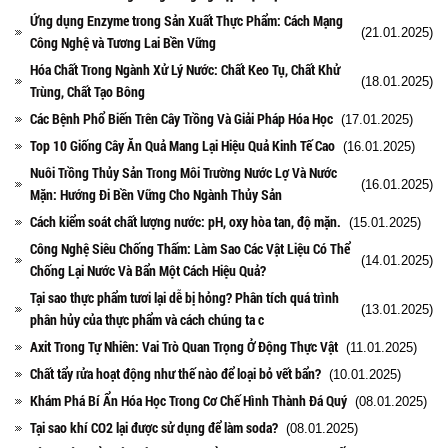
Ứng dụng Enzyme trong Sản Xuất Thực Phẩm: Cách Mạng
(21.01.2025)
Công Nghệ và Tương Lai Bền Vững
Hóa Chất Trong Ngành Xử Lý Nước: Chất Keo Tụ, Chất Khử
(18.01.2025)
Trùng, Chất Tạo Bông
Các Bệnh Phổ Biến Trên Cây Trồng Và Giải Pháp Hóa Học
(17.01.2025)
Top 10 Giống Cây Ăn Quả Mang Lại Hiệu Quả Kinh Tế Cao
(16.01.2025)
Nuôi Trồng Thủy Sản Trong Môi Trường Nước Lợ Và Nước
(16.01.2025)
Mặn: Hướng Đi Bền Vững Cho Ngành Thủy Sản
Cách kiểm soát chất lượng nước: pH, oxy hòa tan, độ mặn.
(15.01.2025)
Công Nghệ Siêu Chống Thấm: Làm Sao Các Vật Liệu Có Thể
(14.01.2025)
Chống Lại Nước Và Bẩn Một Cách Hiệu Quả?
Tại sao thực phẩm tươi lại dễ bị hỏng? Phân tích quá trình
(13.01.2025)
phân hủy của thực phẩm và cách chúng ta c
Axit Trong Tự Nhiên: Vai Trò Quan Trọng Ở Động Thực Vật
(11.01.2025)
Chất tẩy rửa hoạt động như thế nào để loại bỏ vết bẩn?
(10.01.2025)
Khám Phá Bí Ẩn Hóa Học Trong Cơ Chế Hình Thành Đá Quý
(08.01.2025)
Tại sao khí CO2 lại được sử dụng để làm soda?
(08.01.2025)