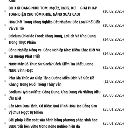
Khai
BỘ 3 KHOÁNG NUÔI TÔM: MgCl2, CaCl2, KCl – GIẢI PHÁP
(18.02.2025)
TOÀN DIỆN CHO TÔM KHỎE, NĂNG SUẤT CAO!
Hóa Chất Trong Công Nghiệp Dệt Nhuộm: Các Loại Phổ Biến
(18.02.2025)
Và Vai Trò
Calcium Chloride Food: Công Dụng, Lợi Ích Và Ứng Dụng
(14.02.2025)
Trong Thực Phẩm
Công Nghiệp Nặng vs. Công Nghiệp Nhẹ: Điểm Khác Biệt Và
(14.02.2025)
Xu Hướng Phát Triển
Nước Máy Có Thực Sự Sạch? Cách Kiểm Tra Chất Lượng
(12.02.2025)
Nước Sinh Hoạt
Phụ Gia Thức Ăn Giúp Tăng Cường Miễn Dịch Và Sức Đề
(11.02.2025)
Kháng Trong Nuôi Trồng Thủy Sản
Sodium Hydrosulfite: Công Dụng, Ứng Dụng Và Những Điều
(20.03.2025)
Cần Biết
Lên Men Dưa Hành, Củ Kiệu: Quá Trình Hóa Học Đằng Sau
(23.01.2025)
Vị Chua Ngọt Tự Nhiên
Giải pháp kiểm soát sâu bệnh bằng phương pháp sinh học:
(23.01.2025)
Bước tiến bền vững trong nông nghiệp hiện đạ