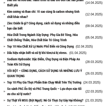
(14.04.2025)
thiết yếu
Kim cương và than chì: Vì sao cùng là carbon nhưng tính
(12.04.2025)
chất khác nhau?
Zinc Oxide là gì? Công dụng, cách sử dụng và những điều
(09.04.2025)
bạn cần biết
Hóa Chất Trong Ngành Xây Dựng: Phụ Gia Bê Tông, Hóa
(05.04.2025)
Chất Chống Thấm, Hóa Chất Bảo Trì Công Trình
Top 10 Hóa Chất Xử Lý Nước Phổ Biến và Công Dụng
(02.04.2025)
Dấu hiệu nhận biết và xử lý khi tôm/cá bị stress.
(01.04.2025)
Sodium Hydroxide: Đặc Điểm, Ứng Dụng và Biện Pháp An
(28.03.2025)
Toàn Khi Sử Dụng
VÔI BỘT – CÔNG DỤNG, CÁCH SỬ DỤNG VÀ NHỮNG LƯU Ý
(26.03.2025)
QUAN TRỌNG
Top 10 Phụ Gia Thực Phẩm Bán Chạy Nhất Trên Thị Trường
(24.03.2025)
So sánh PAC Ấn Độ và PAC Trung Quốc – Lựa chọn nào tối
(22.03.2025)
ưu cho xử lý nước?
Sự Thật Về MSG (Bột Ngọt): Nó Có Thực Sự Gây Hại Không?
(21.03.2025)