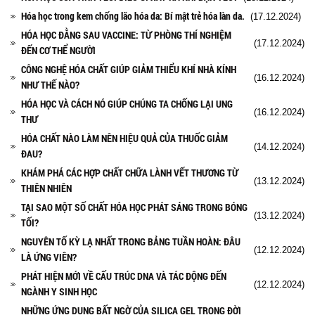
Hóa học trong kem chống lão hóa da: Bí mật trẻ hóa làn da.
(17.12.2024)
HÓA HỌC ĐẰNG SAU VACCINE: TỪ PHÒNG THÍ NGHIỆM
(17.12.2024)
ĐẾN CƠ THỂ NGƯỜI
CÔNG NGHỆ HÓA CHẤT GIÚP GIẢM THIỂU KHÍ NHÀ KÍNH
(16.12.2024)
NHƯ THẾ NÀO?
HÓA HỌC VÀ CÁCH NÓ GIÚP CHÚNG TA CHỐNG LẠI UNG
(16.12.2024)
THƯ
HÓA CHẤT NÀO LÀM NÊN HIỆU QUẢ CỦA THUỐC GIẢM
(14.12.2024)
ĐAU?
KHÁM PHÁ CÁC HỢP CHẤT CHỮA LÀNH VẾT THƯƠNG TỪ
(13.12.2024)
THIÊN NHIÊN
TẠI SAO MỘT SỐ CHẤT HÓA HỌC PHÁT SÁNG TRONG BÓNG
(13.12.2024)
TỐI?
NGUYÊN TỐ KỲ LẠ NHẤT TRONG BẢNG TUẦN HOÀN: ĐÂU
(12.12.2024)
LÀ ỨNG VIÊN?
PHÁT HIỆN MỚI VỀ CẤU TRÚC DNA VÀ TÁC ĐỘNG ĐẾN
(12.12.2024)
NGÀNH Y SINH HỌC
NHỮNG ỨNG DỤNG BẤT NGỜ CỦA SILICA GEL TRONG ĐỜI