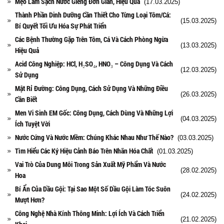
Mẹo Làm Sạch Nước Giếng Đơn Giản, Hiệu Quả
(17.03.2025)
Thành Phần Dinh Dưỡng Cần Thiết Cho Từng Loại Tôm/Cá:
(15.03.2025)
Bí Quyết Tối Ưu Hóa Sự Phát Triển
Các Bệnh Thường Gặp Trên Tôm, Cá Và Cách Phòng Ngừa
(13.03.2025)
Hiệu Quả
Acid Công Nghiệp: HCl, H₂SO₄, HNO₃ – Công Dụng Và Cách
(12.03.2025)
Sử Dụng
Mật Rỉ Đường: Công Dụng, Cách Sử Dụng Và Những Điều
(26.03.2025)
Cần Biết
Men Vi Sinh EM Gốc: Công Dụng, Cách Dùng Và Những Lợi
(04.03.2025)
Ích Tuyệt Vời
Nước Cứng Và Nước Mềm: Chúng Khác Nhau Như Thế Nào?
(03.03.2025)
Tìm Hiểu Các Ký Hiệu Cảnh Báo Trên Nhãn Hóa Chất
(01.03.2025)
Vai Trò Của Dung Môi Trong Sản Xuất Mỹ Phẩm Và Nước
(28.02.2025)
Hoa
Bí Ẩn Của Dầu Gội: Tại Sao Một Số Dầu Gội Làm Tóc Suôn
(24.02.2025)
Mượt Hơn?
Công Nghệ Nhà Kính Thông Minh: Lợi Ích Và Cách Triển
(21.02.2025)