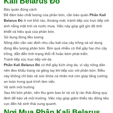
Kali Belarus Đỏ
Bảo quản đúng cách
Để đảm bảo chất lượng của phân bón, cần bảo quản
Phân Kali
Belarus Đỏ
ở nơi khô ráo, thoáng mát, tránh tiếp xúc trực tiếp với
ánh nắng mặt trời và nước mưa. Việc này giúp giữ gìn độ tinh
khiết và hiệu quả của phân bón.
Sử dụng đúng liều lượng
Nông dân cần xác định nhu cầu kali của cây trồng và sử dụng
đúng liều lượng phân bón. Bón quá nhiều có thể gây hại cho cây
trồng, dẫn đến tình trạng thối rễ hoặc kém phát triển.
Tránh tiếp xúc trực tiếp với da
Phân Kali Belarus Đỏ
có thể gây kích ứng da, vì vậy nông dân
nên đeo khẩu trang và găng tay khi tiếp xúc với phân bón. Điều
này không chỉ bảo vệ sức khỏe cá nhân mà còn giúp tăng cường
an toàn trong quá trình làm việc.
Vệ sinh môi trường
Sau khi bón phân, nên thu gom bao bì và xử lý rác thải đúng quy
định để bảo vệ môi trường. Việc này giúp giảm thiểu tác động tiêu
cực đến hệ sinh thái xung quanh.
Nơi Mua Phân Kali Belarus