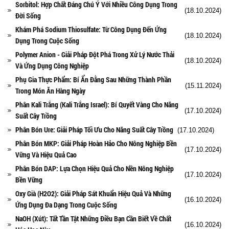
Sorbitol: Hợp Chất Đáng Chú Ý Với Nhiều Công Dụng Trong
(18.10.2024)
Đời Sống
Khám Phá Sodium Thiosulfate: Từ Công Dụng Đến Ứng
(18.10.2024)
Dụng Trong Cuộc Sống
Polymer Anion - Giải Pháp Đột Phá Trong Xử Lý Nước Thải
(18.10.2024)
Và Ứng Dụng Công Nghiệp
Phụ Gia Thực Phẩm: Bí Ẩn Đằng Sau Những Thành Phần
(15.11.2024)
Trong Món Ăn Hàng Ngày
Phân Kali Trắng (Kali Trắng Israel): Bí Quyết Vàng Cho Năng
(17.10.2024)
Suất Cây Trồng
Phân Bón Ure: Giải Pháp Tối Ưu Cho Năng Suất Cây Trồng
(17.10.2024)
Phân Bón MKP: Giải Pháp Hoàn Hảo Cho Nông Nghiệp Bền
(17.10.2024)
Vững Và Hiệu Quả Cao
Phân Bón DAP: Lựa Chọn Hiệu Quả Cho Nền Nông Nghiệp
(17.10.2024)
Bền Vững
Oxy Già (H2O2): Giải Pháp Sát Khuẩn Hiệu Quả Và Những
(16.10.2024)
Ứng Dụng Đa Dạng Trong Cuộc Sống
NaOH (Xút): Tất Tần Tật Những Điều Bạn Cần Biết Về Chất
(16.10.2024)