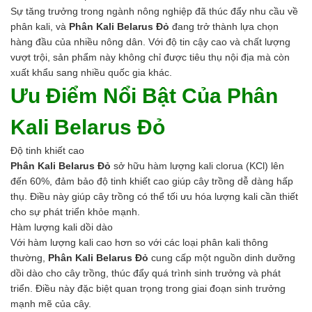
Axit
Sự tăng trưởng trong ngành nông nghiệp đã thúc đẩy nhu cầu về
Hóa chất khác
phân kali, và
Phân Kali Belarus Đỏ
đang trở thành lựa chọn
Kiềm
hàng đầu của nhiều nông dân. Với độ tin cậy cao và chất lượng
Muối
vượt trội, sản phẩm này không chỉ được tiêu thụ nội địa mà còn
Kim loại màu
xuất khẩu sang nhiều quốc gia khác.
Oxit kim loại
Ưu Điểm Nổi Bật Của Phân
HÓA CHẤT THÍ NGHIỆM
Hóa chất thí nghiệm
Kali Belarus Đỏ
Thiết bị phòng thí nghiệm
HÓA CHẤT NÔNG NGHIỆP
Độ tinh khiết cao
Nguyên liệu phân bón
Phân Kali Belarus Đỏ
sở hữu hàm lượng kali clorua (KCl) lên
Chế phẩm sinh học
đến 60%, đảm bảo độ tinh khiết cao giúp cây trồng dễ dàng hấp
Nguyên liệu chăn nuôi
thụ. Điều này giúp cây trồng có thể tối ưu hóa lượng kali cần thiết
HÓA CHẤT XÂY DỰNG
cho sự phát triển khỏe mạnh.
Chống thấm sika
Hàm lượng kali dồi dào
Silicone Dow Corning
Với hàm lượng kali cao hơn so với các loại phân kali thông
Silicone KCC
thường,
Phân Kali Belarus Đỏ
cung cấp một nguồn dinh dưỡng
Silicone Apollo
dồi dào cho cây trồng, thúc đẩy quá trình sinh trưởng và phát
Silicone Kingbond
triển. Điều này đặc biệt quan trọng trong giai đoạn sinh trưởng
Silicone Shinetsu
mạnh mẽ của cây.
Keo Silicone