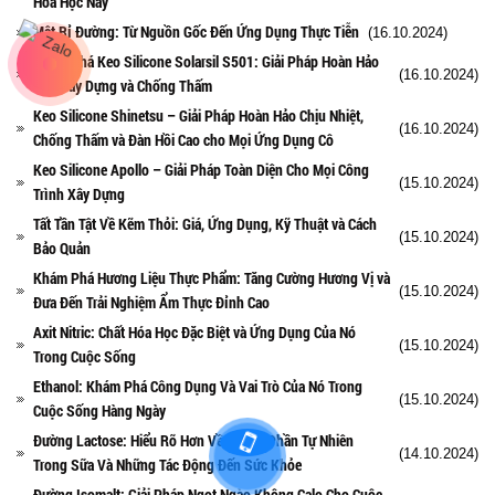
Hóa Học Này
Mật Rỉ Đường: Từ Nguồn Gốc Đến Ứng Dụng Thực Tiễn
(16.10.2024)
Khám Phá Keo Silicone Solarsil S501: Giải Pháp Hoàn Hảo
(16.10.2024)
Cho Xây Dựng và Chống Thấm
Keo Silicone Shinetsu – Giải Pháp Hoàn Hảo Chịu Nhiệt,
(16.10.2024)
Chống Thấm và Đàn Hồi Cao cho Mọi Ứng Dụng Cô
Keo Silicone Apollo – Giải Pháp Toàn Diện Cho Mọi Công
(15.10.2024)
Trình Xây Dựng
Tất Tần Tật Về Kẽm Thỏi: Giá, Ứng Dụng, Kỹ Thuật và Cách
(15.10.2024)
Bảo Quản
Khám Phá Hương Liệu Thực Phẩm: Tăng Cường Hương Vị và
(15.10.2024)
Đưa Đến Trải Nghiệm Ẩm Thực Đỉnh Cao
Axit Nitric: Chất Hóa Học Đặc Biệt và Ứng Dụng Của Nó
(15.10.2024)
Trong Cuộc Sống
Ethanol: Khám Phá Công Dụng Và Vai Trò Của Nó Trong
(15.10.2024)
Cuộc Sống Hàng Ngày
Đường Lactose: Hiểu Rõ Hơn Về Thành Phần Tự Nhiên
(14.10.2024)
Trong Sữa Và Những Tác Động Đến Sức Khỏe
Đường Isomalt: Giải Pháp Ngọt Ngào Không Calo Cho Cuộc