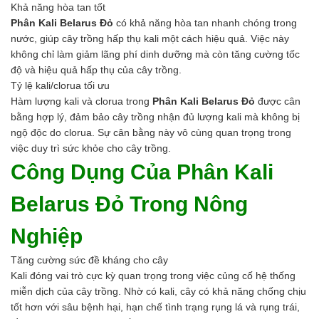
Khả năng hòa tan tốt
Hóa chất khác
Phân Kali Belarus Đỏ
có khả năng hòa tan nhanh chóng trong
Giới Thiệu
nước, giúp cây trồng hấp thụ kali một cách hiệu quả. Việc này
Đối tác
không chỉ làm giảm lãng phí dinh dưỡng mà còn tăng cường tốc
Quy trình sản xuất
độ và hiệu quả hấp thụ của cây trồng.
Tin tức
Tỷ lệ kali/clorua tối ưu
VMC GROUP
Hàm lượng kali và clorua trong
Phân Kali Belarus Đỏ
được cân
Ngành Hóa Chất
bằng hợp lý, đảm bảo cây trồng nhận đủ lượng kali mà không bị
Tẩy Rửa Diệt Khuẩn
ngộ độc do clorua. Sự cân bằng này vô cùng quan trọng trong
Ngành Thực Phẩm
việc duy trì sức khỏe cho cây trồng.
Ngành Nông Nghiệp
Công Dụng Của Phân Kali
Ngành Thủy Sản
Ngành Môi Trường
Ngành Nhựa
Belarus Đỏ Trong Nông
Ngành Xây Dựng
Ngành Cao Su
Nghiệp
Ngành Xi Mạ
Tăng cường sức đề kháng cho cây
Ngành Thủy Tinh
Kali đóng vai trò cực kỳ quan trọng trong việc củng cố hệ thống
Ngành Dệt Nhuộm
miễn dịch của cây trồng. Nhờ có kali, cây có khả năng chống chịu
Ngành Sơn
tốt hơn với sâu bệnh hại, hạn chế tình trạng rụng lá và rụng trái,
Ngành In Ấn Bao Bì