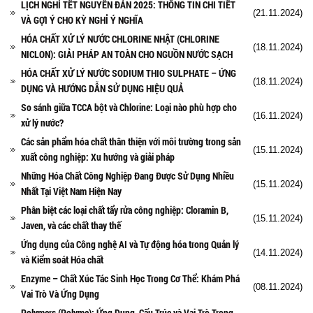
LỊCH NGHỈ TẾT NGUYÊN ĐÁN 2025: THÔNG TIN CHI TIẾT
(21.11.2024)
VÀ GỢI Ý CHO KỲ NGHỈ Ý NGHĨA
HÓA CHẤT XỬ LÝ NƯỚC CHLORINE NHẬT (CHLORINE
(18.11.2024)
NICLON): GIẢI PHÁP AN TOÀN CHO NGUỒN NƯỚC SẠCH
HÓA CHẤT XỬ LÝ NƯỚC SODIUM THIO SULPHATE – ỨNG
(18.11.2024)
DỤNG VÀ HƯỚNG DẪN SỬ DỤNG HIỆU QUẢ
So sánh giữa TCCA bột và Chlorine: Loại nào phù hợp cho
(16.11.2024)
xử lý nước?
Các sản phẩm hóa chất thân thiện với môi trường trong sản
(15.11.2024)
xuất công nghiệp: Xu hướng và giải pháp
Những Hóa Chất Công Nghiệp Đang Được Sử Dụng Nhiều
(15.11.2024)
Nhất Tại Việt Nam Hiện Nay
Phân biệt các loại chất tẩy rửa công nghiệp: Cloramin B,
(15.11.2024)
Javen, và các chất thay thế
Ứng dụng của Công nghệ AI và Tự động hóa trong Quản lý
(14.11.2024)
và Kiểm soát Hóa chất
Enzyme – Chất Xúc Tác Sinh Học Trong Cơ Thể: Khám Phá
(08.11.2024)
Vai Trò Và Ứng Dụng
Polymers (Polyme): Ứng Dụng, Cấu Trúc và Vai Trò Trong