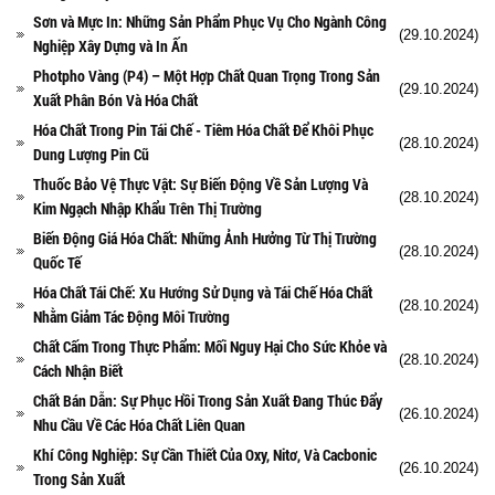
Sơn và Mực In: Những Sản Phẩm Phục Vụ Cho Ngành Công
(29.10.2024)
Nghiệp Xây Dựng và In Ấn
Photpho Vàng (P4) – Một Hợp Chất Quan Trọng Trong Sản
(29.10.2024)
Xuất Phân Bón Và Hóa Chất
Hóa Chất Trong Pin Tái Chế - Tiêm Hóa Chất Để Khôi Phục
(28.10.2024)
Dung Lượng Pin Cũ
Thuốc Bảo Vệ Thực Vật: Sự Biến Động Về Sản Lượng Và
(28.10.2024)
Kim Ngạch Nhập Khẩu Trên Thị Trường
Biến Động Giá Hóa Chất: Những Ảnh Hưởng Từ Thị Trường
(28.10.2024)
Quốc Tế
Hóa Chất Tái Chế: Xu Hướng Sử Dụng và Tái Chế Hóa Chất
(28.10.2024)
Nhằm Giảm Tác Động Môi Trường
Chất Cấm Trong Thực Phẩm: Mối Nguy Hại Cho Sức Khỏe và
(28.10.2024)
Cách Nhận Biết
Chất Bán Dẫn: Sự Phục Hồi Trong Sản Xuất Đang Thúc Đẩy
(26.10.2024)
Nhu Cầu Về Các Hóa Chất Liên Quan
Khí Công Nghiệp: Sự Cần Thiết Của Oxy, Nitơ, Và Cacbonic
(26.10.2024)
Trong Sản Xuất