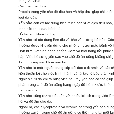
trùng và virus.
Cải thiện tiêu hóa:
Protein trong yến sào dễ tiêu hóa và hấp thu, giúp cải th
loét dạ dày.
Yến sào
còn có tác dụng kích thích sản xuất dịch tiêu hóa
trình hồi phục sau bệnh tật.
Hỗ trợ sức khỏe hô hấp:
Yến sào
có tác dụng làm dịu và bảo vệ đường hô hấp. Các 
thường được khuyên dùng cho những người mắc bệnh về h
Hơn nữa, với tính năng chống viêm và khả năng hồi phục củ
hấp. Việc bổ sung yến sào vào chế độ ăn uống không chỉ gi
Tăng cường sức khỏe não bộ:
Yến sào
là một nguồn cung cấp dồi dào axit amin và các ch
kiện thuận lợi cho việc hình thành và tái tạo tế bào thần kin
Nghiên cứu đã chỉ ra rằng việc tiêu thụ yến sào có thể giúp
phần trong chế độ ăn uống hàng ngày để hỗ trợ sức khỏe 
Làm đẹp da:
Yến sào
cũng được biết đến với nhiều lợi ích trong việc là
hồi và độ ẩm cho da.
Ngoài ra, các glycoprotein và vitamin có trong yến sào cũn
thường xuyên trong chế độ ăn uống có thể mang lại một l