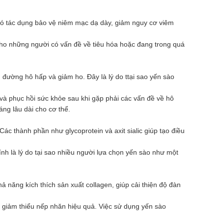
g có tác dụng bảo vệ niêm mạc dạ dày, giảm nguy cơ viêm
i cho những người có vấn đề về tiêu hóa hoặc đang trong quá
đường hô hấp và giảm ho. Đây là lý do ttại sao yến sào
 và phục hồi sức khỏe sau khi gặp phải các vấn đề về hô
áng lâu dài cho cơ thể.
ác thành phần như glycoprotein và axit sialic giúp tạo điều
hính là lý do tại sao nhiều người lựa chọn yến sào như một
hả năng kích thích sản xuất collagen, giúp cải thiện độ đàn
và giảm thiểu nếp nhăn hiệu quả. Việc sử dụng yến sào