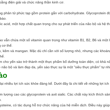
n bằng điện giải và chức năng thần kinh cơ.
g phân tử phức tạp gồm protein gắn với carbohydrate. Glycoprotein đón
 bào.
ic acid, một hợp chất quan trọng cho sự phát triển của não bộ và hệ t
o vẫn chứa một số vitamin quan trọng như vitamin B1, B2, B6 và một l
g cơ thể.
, kẽm và mangan. Mặc dù chỉ cần với số lượng nhỏ, nhưng các khoáng c
hể.
 cho yến sào trở thành một thực phẩm bổ dưỡng toàn diện, có khả nă
ỏe não bộ và làm đẹp da, yến sào thực sự là một "siêu thực phẩm" tự 
ào
nhiều lợi ích sức khỏe đáng kể. Dưới đây là chi tiết về những lợi ích
ượng cao các glycoprotein và axit sialic. Các chất này kích thích sản 
n.
cysteine, có tác dụng hỗ trợ chức năng của hệ miễn dịch. Điều này gi