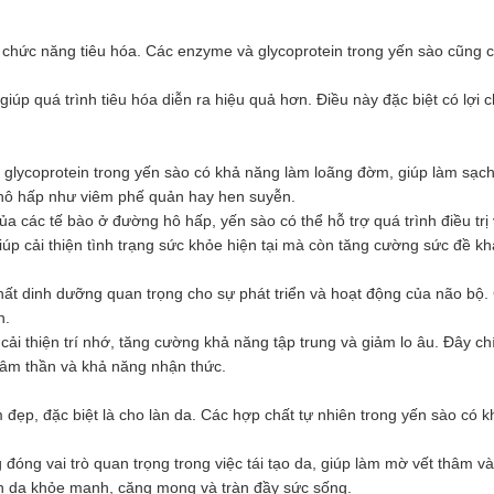
iện chức năng tiêu hóa. Các enzyme và glycoprotein trong yến sào cũn
, giúp quá trình tiêu hóa diễn ra hiệu quả hơn. Điều này đặc biệt có lợ
glycoprotein trong yến sào có khả năng làm loãng đờm, giúp làm sạch 
ô hấp như viêm phế quản hay hen suyễn.
a các tế bào ở đường hô hấp, yến sào có thể hỗ trợ quá trình điều trị
úp cải thiện tình trạng sức khỏe hiện tại mà còn tăng cường sức đề kh
ất dinh dưỡng quan trọng cho sự phát triển và hoạt động của não bộ. C
h.
 cải thiện trí nhớ, tăng cường khả năng tập trung và giảm lo âu. Đây c
tâm thần và khả năng nhận thức.
m đẹp, đặc biệt là cho làn da. Các hợp chất tự nhiên trong yến sào có k
g đóng vai trò quan trọng trong việc tái tạo da, giúp làm mờ vết thâm 
àn da khỏe mạnh, căng mọng và tràn đầy sức sống.