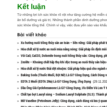
Kết luận
Từ những lợi ích sức khỏe rõ rệt như tăng cường hệ miễn 
ăn bổ dưỡng và giá trị. Những thành phần dinh dưỡng pho
sức khỏe tổng thể. Chính vì vậy, việc đưa yến sào vào khẩ
Bài viết khác
Xu hướng nuôi trồng thủy sản an toàn – bền vững: Giải pháp phát t
Hóa chất xử lý nước ao nuôi mùa nắng nóng: Giải pháp ổn định môi
Vôi CaO, CaCO3, Dolomite trong nuôi trồng thủy sản: Công dụng, ph
Zeolite – Khoáng chất hấp thụ khí độc trong ao nuôi thủy sản hiệu
Hóa chất xử lý nước thải dệt nhuộm: Giải pháp hiệu quả cho ngành
Baking Soda (Thuốc Muối, Bột Nở) Là Gì? Công Dụng, Cách Dùng 
EDTA 2 Muối (EDTA 2Na) Là Gì? Công Dụng, Ứng Dụng
(29.11.202
Dầu Ông Già Cyclohexanone Là Gì? Công Dụng, Ưu Điểm Và Lưu Ý 
Chất tạo bọt Lauryl sùng – Sodium Lauryl Sulphate (SLS): Thành 
Mỡ Vaseline (Petroleum Jelly): Công dụng, cách dùng và lưu ý quan