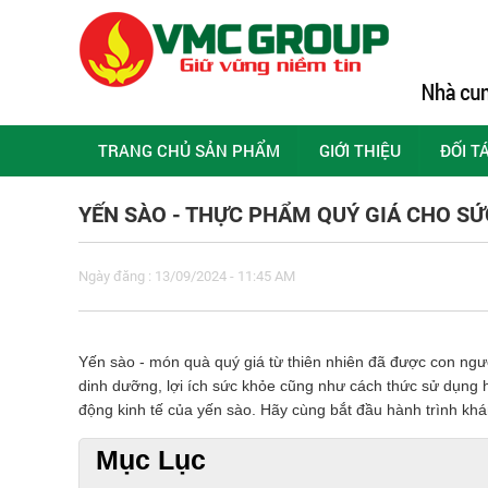
TRANG CHỦ SẢN PHẨM
GIỚI THIỆU
ĐỐI T
YẾN SÀO - THỰC PHẨM QUÝ GIÁ CHO SỨ
Ngày đăng : 13/09/2024 - 11:45 AM
Yến sào - món quà quý giá từ thiên nhiên đã được con người
dinh dưỡng, lợi ích sức khỏe cũng như cách thức sử dụng h
động kinh tế của yến sào. Hãy cùng bắt đầu hành trình kh
Mục Lục