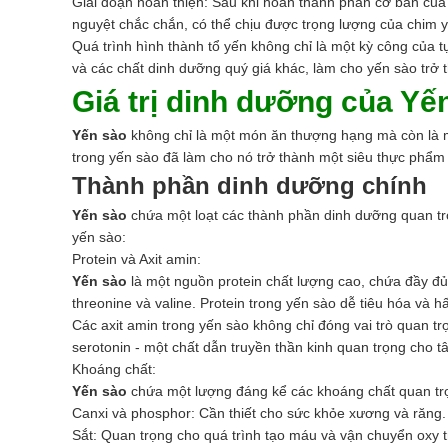
Giai đoạn hoàn thiện: Sau khi hoàn thành phần cơ bản của t
nguyệt chắc chắn, có thể chịu được trọng lượng của chim 
Quá trình hình thành tổ yến không chỉ là một kỳ công của t
và các chất dinh dưỡng quý giá khác, làm cho yến sào tr
Giá trị dinh dưỡng của Yế
Yến sào
không chỉ là một món ăn thượng hạng mà còn là 
trong yến sào đã làm cho nó trở thành một siêu thực phẩm
Thành phần dinh dưỡng chính
Yến sào
chứa một loạt các thành phần dinh dưỡng quan trọ
yến sào:
Protein và Axit amin:
Yến sào
là một nguồn protein chất lượng cao, chứa đầy đủ 1
threonine và valine. Protein trong yến sào dễ tiêu hóa và
Các axit amin trong yến sào không chỉ đóng vai trò quan trọ
serotonin - một chất dẫn truyền thần kinh quan trọng cho tâ
Khoáng chất:
Yến sào
chứa một lượng đáng kể các khoáng chất quan trọng 
Canxi và phosphor: Cần thiết cho sức khỏe xương và răng.
Sắt: Quan trọng cho quá trình tạo máu và vận chuyển oxy t