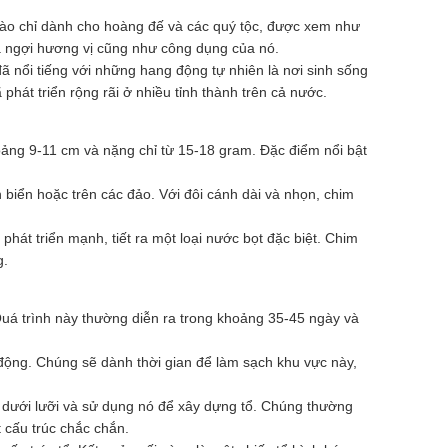
sào chỉ dành cho hoàng đế và các quý tộc, được xem như
a ngợi hương vị cũng như công dụng của nó.
đã nổi tiếng với những hang động tự nhiên là nơi sinh sống
hát triển rộng rãi ở nhiều tỉnh thành trên cả nước.
ảng 9-11 cm và nặng chỉ từ 15-18 gram. Đặc điểm nổi bật
biển hoặc trên các đảo. Với đôi cánh dài và nhọn, chim
phát triển mạnh, tiết ra một loại nước bọt đặc biệt. Chim
g.
 Quá trình này thường diễn ra trong khoảng 35-45 ngày và
 động. Chúng sẽ dành thời gian để làm sạch khu vực này,
ến dưới lưỡi và sử dụng nó để xây dựng tổ. Chúng thường
 cấu trúc chắc chắn.