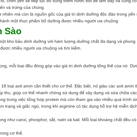
ổ, chim yến sẽ tiếp tục bổ sung thêm nước bọt để làm dày và củng cố c
yến và trứng của chúng.
ự nhiên mà còn là nguồn gốc của giá trị dinh dưỡng độc đáo trong yến 
ở thành một thực phẩm bổ dưỡng được nhiều người ưa chuộng.
n Sào
một kho báu dinh dưỡng với hàm lượng dưỡng chất đa dạng và phong 
 được nhiều người ưa chuộng và tìm kiếm.
ng, mỗi loại đều đóng góp vào giá trị dinh dưỡng tổng thể của nó. Dưới
8 loại axit amin cần thiết cho cơ thể. Đặc biệt, nó giàu các axit amin
 hấp thu, giúp cơ thể nhanh chóng sử dụng để xây dựng và sửa chữa cá
ng trong việc tổng hợp protein mà còn tham gia vào nhiều quá trình sin
m trạng và giấc ngủ, trong khi arginine có tác dụng hỗ trợ hệ miễn dịc
như canxi, phosphor, sắt, natri và kali. Mỗi loại khoáng chất đều có va
rong cơ thể.