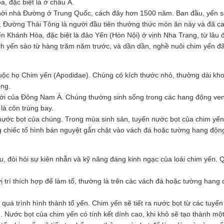
a, đặc biệt là ở châu Á.
ừ thời nhà Đường ở Trung Quốc, cách đây hơn 1500 năm. Ban đầu, yến 
t, Đường Thái Tông là người đầu tiên thưởng thức món ăn này và đã c
ển Khánh Hòa, đặc biệt là đảo Yến (Hòn Nội) ở vịnh Nha Trang, từ lâu 
 yến sào từ hàng trăm năm trước, và dần dần, nghề nuôi chim yến đã p
uộc họ Chim yến (Apodidae). Chúng có kích thước nhỏ, thường dài kho
úng.
đới của Đông Nam Á. Chúng thường sinh sống trong các hang động ven 
 là côn trùng bay.
ừ nước bọt của chúng. Trong mùa sinh sản, tuyến nước bọt của chim yến 
 chiếc tổ hình bán nguyệt gắn chặt vào vách đá hoặc tường hang độn
iệu, đòi hỏi sự kiên nhẫn và kỹ năng đáng kinh ngạc của loài chim yến.
ị trí thích hợp để làm tổ, thường là trên các vách đá hoặc tường hang
 quá trình hình thành tổ yến. Chim yến sẽ tiết ra nước bọt từ các tuy
. Nước bọt của chim yến có tính kết dính cao, khi khô sẽ tạo thành một