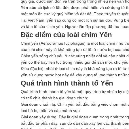
quý giá, được săn đón và trân trọng trong nhiều nền văn hó
Yến sào
có lịch sử lâu đời, được phát hiện và sử dụng t
một món ăn cực kỳ quý hiếm và đắt đỏ. Theo truyền thuyế
Tại Việt Nam, yến sào cũng có một lịch sử lâu đời. Vùng bi
và làm tổ của chim yến. Người dân địa phương đã thu hoạch
Đặc điểm của loài chim Yến
Chim yến (Aerodramus fuciphagus) là một loài chim nhỏ th
của loài chim này là khả năng tạo ra tổ từ nước bọt của ch
Chim yến sống chủ yếu ở các vùng nhiệt đới và cận nhiệt 
yến có thể bay liên tục trong nhiều giờ để săn mồi, chủ yếu
Điều đặc biệt nhất ở loài chim này là khả năng tạo ra tổ t
yến sử dụng nước bọt này để xây dựng tổ, tạo thành những
Quá trình hình thành tổ Yến
Quá trình hình thành tổ yến là một quy trình tự nhiên kỳ d
có thể chia thành ba giai đoạn chính:
Giai đoạn chuẩn bị: Chim yến bắt đầu bằng việc chọn một v
loại bỏ bụi bẩn và các mảnh vụn.
Giai đoạn xây dựng: Đây là giai đoạn quan trọng nhất trong
bắt đầu từ phần đáy, sau đó dần dần xây lên các thành bên