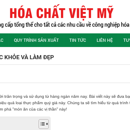
ÁC
QUY TRÌNH SẢN XUẤT
TIN TỨC
LIÊN HỆ
TU
C KHỎE VÀ LÀM ĐẸP
 trân trọng và sử dụng từ hàng ngàn năm nay. Bài viết này sẽ đưa bạn 
iệu quả loại thực phẩm quý giá này. Chúng ta sẽ tìm hiểu từ quá trình
ám phá "món ăn của các vị thần" này!