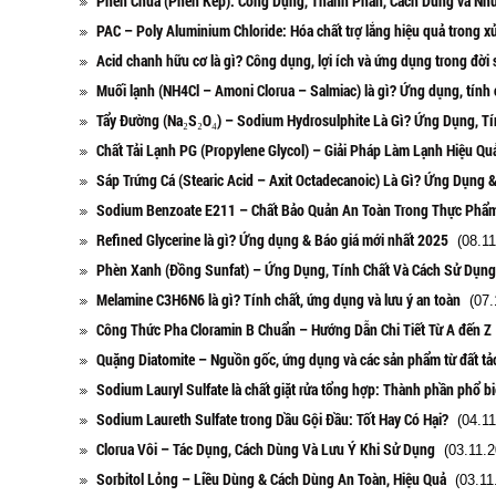
Phèn Chua (Phèn Kép): Công Dụng, Thành Phần, Cách Dùng và Nh
PAC – Poly Aluminium Chloride: Hóa chất trợ lắng hiệu quả trong x
Acid chanh hữu cơ là gì? Công dụng, lợi ích và ứng dụng trong đời
Muối lạnh (NH4Cl – Amoni Clorua – Salmiac) là gì? Ứng dụng, tính 
Tẩy Đường (Na₂S₂O₄) – Sodium Hydrosulphite Là Gì? Ứng Dụng, Tí
Chất Tải Lạnh PG (Propylene Glycol) – Giải Pháp Làm Lạnh Hiệu Q
Sáp Trứng Cá (Stearic Acid – Axit Octadecanoic) Là Gì? Ứng Dụng 
Sodium Benzoate E211 – Chất Bảo Quản An Toàn Trong Thực Phẩ
Refined Glycerine là gì? Ứng dụng & Báo giá mới nhất 2025
(08.11
Phèn Xanh (Đồng Sunfat) – Ứng Dụng, Tính Chất Và Cách Sử Dụng
Melamine C3H6N6 là gì? Tính chất, ứng dụng và lưu ý an toàn
(07.
Công Thức Pha Cloramin B Chuẩn – Hướng Dẫn Chi Tiết Từ A đến Z
Quặng Diatomite – Nguồn gốc, ứng dụng và các sản phẩm từ đất tả
Sodium Lauryl Sulfate là chất giặt rửa tổng hợp: Thành phần phổ b
Sodium Laureth Sulfate trong Dầu Gội Đầu: Tốt Hay Có Hại?
(04.11
Clorua Vôi – Tác Dụng, Cách Dùng Và Lưu Ý Khi Sử Dụng
(03.11.2
Sorbitol Lỏng – Liều Dùng & Cách Dùng An Toàn, Hiệu Quả
(03.11