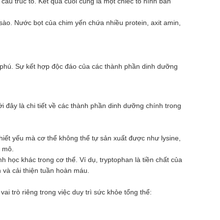
ấu trúc tổ. Kết quả cuối cùng là một chiếc tổ hình bán
sào. Nước bọt của chim yến chứa nhiều protein, axit amin,
phú. Sự kết hợp độc đáo của các thành phần dinh dưỡng
 đây là chi tiết về các thành phần dinh dưỡng chính trong
 thiết yếu mà cơ thể không thể tự sản xuất được như lysine,
c mô.
h học khác trong cơ thể. Ví dụ, tryptophan là tiền chất của
h và cải thiện tuần hoàn máu.
i trò riêng trong việc duy trì sức khỏe tổng thể: