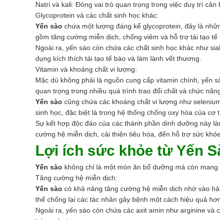
Natri và kali: Đóng vai trò quan trọng trong việc duy trì câ
Glycoprotein và các chất sinh học khác:
Yến sào
chứa một lượng đáng kể glycoprotein, đây là nhữn
gồm tăng cường miễn dịch, chống viêm và hỗ trợ tái tạo tế
Ngoài ra, yến sào còn chứa các chất sinh học khác như sial
dụng kích thích tái tạo tế bào và làm lành vết thương.
Vitamin và khoáng chất vi lượng:
Mặc dù không phải là nguồn cung cấp vitamin chính, yến sà
quan trọng trong nhiều quá trình trao đổi chất và chức năn
Yến sào
cũng chứa các khoáng chất vi lượng như selenium
sinh học, đặc biệt là trong hệ thống chống oxy hóa của cơ t
Sự kết hợp độc đáo của các thành phần dinh dưỡng này làm
cường hệ miễn dịch, cải thiện tiêu hóa, đến hỗ trợ sức kh
Lợi ích sức khỏe từ Yến S
Yến sào
không chỉ là một món ăn bổ dưỡng mà còn mang lại 
Tăng cường hệ miễn dịch:
Yến sào
có khả năng tăng cường hệ miễn dịch nhờ vào hàm l
thể chống lại các tác nhân gây bệnh một cách hiệu quả hơ
Ngoài ra, yến sào còn chứa các axit amin như arginine và 