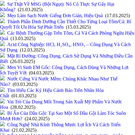
Sự Thật Về MSG (Bột Ngọt): Nó Có Thực Sự Gây Hại
Không?
(21.03.2025)
Mẹo Làm Sạch Nước Giếng Đơn Giản, Hiệu Quả
(17.03.2025)
Thành Phần Dinh Dưỡng Cần Thiết Cho Từng Loại Tôm/Cá: Bí
Quyết Tối Ưu Hóa Sự Phát Triển
(15.03.2025)
Các Bệnh Thường Gặp Trên Tôm, Cá Và Cách Phòng Ngừa Hiệu
Quả
(13.03.2025)
Acid Công Nghiệp: HCl, H₂SO₄, HNO₃ – Công Dụng Và Cách
Sử Dụng
(12.03.2025)
Mật Rỉ Đường: Công Dụng, Cách Sử Dụng Và Những Điều Cần
Biết
(26.03.2025)
Men Vi Sinh EM Gốc: Công Dụng, Cách Dùng Và Những Lợi
Ích Tuyệt Vời
(04.03.2025)
Nước Cứng Và Nước Mềm: Chúng Khác Nhau Như Thế
Nào?
(03.03.2025)
Tìm Hiểu Các Ký Hiệu Cảnh Báo Trên Nhãn Hóa
Chất
(01.03.2025)
Vai Trò Của Dung Môi Trong Sản Xuất Mỹ Phẩm Và Nước
Hoa
(28.02.2025)
Bí Ẩn Của Dầu Gội: Tại Sao Một Số Dầu Gội Làm Tóc Suôn
Mượt Hơn?
(24.02.2025)
Công Nghệ Nhà Kính Thông Minh: Lợi Ích Và Cách Triển
Khai
(21.02.2025)