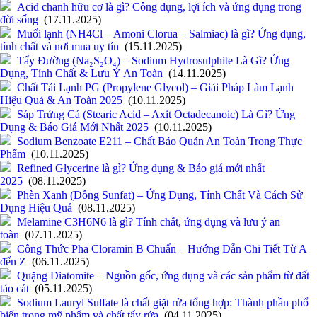
Acid chanh hữu cơ là gì? Công dụng, lợi ích và ứng dụng trong
đời sống
(17.11.2025)
Muối lạnh (NH4Cl – Amoni Clorua – Salmiac) là gì? Ứng dụng,
tính chất và nơi mua uy tín
(15.11.2025)
Tẩy Đường (Na₂S₂O₄) – Sodium Hydrosulphite Là Gì? Ứng
Dụng, Tính Chất & Lưu Ý An Toàn
(14.11.2025)
Chất Tải Lạnh PG (Propylene Glycol) – Giải Pháp Làm Lạnh
Hiệu Quả & An Toàn 2025
(10.11.2025)
Sáp Trứng Cá (Stearic Acid – Axit Octadecanoic) Là Gì? Ứng
Dụng & Báo Giá Mới Nhất 2025
(10.11.2025)
Sodium Benzoate E211 – Chất Bảo Quản An Toàn Trong Thực
Phẩm
(10.11.2025)
Refined Glycerine là gì? Ứng dụng & Báo giá mới nhất
2025
(08.11.2025)
Phèn Xanh (Đồng Sunfat) – Ứng Dụng, Tính Chất Và Cách Sử
Dụng Hiệu Quả
(08.11.2025)
Melamine C3H6N6 là gì? Tính chất, ứng dụng và lưu ý an
toàn
(07.11.2025)
Công Thức Pha Cloramin B Chuẩn – Hướng Dẫn Chi Tiết Từ A
đến Z
(06.11.2025)
Quặng Diatomite – Nguồn gốc, ứng dụng và các sản phẩm từ đất
tảo cát
(05.11.2025)
Sodium Lauryl Sulfate là chất giặt rửa tổng hợp: Thành phần phổ
biến trong mỹ phẩm và chất tẩy rửa
(04.11.2025)