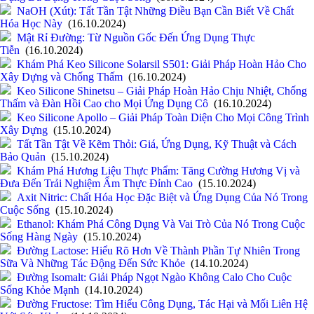
NaOH (Xút): Tất Tần Tật Những Điều Bạn Cần Biết Về Chất
Hóa Học Này
(16.10.2024)
Mật Rỉ Đường: Từ Nguồn Gốc Đến Ứng Dụng Thực
Tiễn
(16.10.2024)
Khám Phá Keo Silicone Solarsil S501: Giải Pháp Hoàn Hảo Cho
Xây Dựng và Chống Thấm
(16.10.2024)
Keo Silicone Shinetsu – Giải Pháp Hoàn Hảo Chịu Nhiệt, Chống
Thấm và Đàn Hồi Cao cho Mọi Ứng Dụng Cô
(16.10.2024)
Keo Silicone Apollo – Giải Pháp Toàn Diện Cho Mọi Công Trình
Xây Dựng
(15.10.2024)
Tất Tần Tật Về Kẽm Thỏi: Giá, Ứng Dụng, Kỹ Thuật và Cách
Bảo Quản
(15.10.2024)
Khám Phá Hương Liệu Thực Phẩm: Tăng Cường Hương Vị và
Đưa Đến Trải Nghiệm Ẩm Thực Đỉnh Cao
(15.10.2024)
Axit Nitric: Chất Hóa Học Đặc Biệt và Ứng Dụng Của Nó Trong
Cuộc Sống
(15.10.2024)
Ethanol: Khám Phá Công Dụng Và Vai Trò Của Nó Trong Cuộc
Sống Hàng Ngày
(15.10.2024)
Đường Lactose: Hiểu Rõ Hơn Về Thành Phần Tự Nhiên Trong
Sữa Và Những Tác Động Đến Sức Khỏe
(14.10.2024)
Đường Isomalt: Giải Pháp Ngọt Ngào Không Calo Cho Cuộc
Sống Khỏe Mạnh
(14.10.2024)
Đường Fructose: Tìm Hiểu Công Dụng, Tác Hại và Mối Liên Hệ