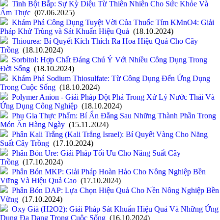
Tinh Bột Bắp: Sự Kỳ Diệu Từ Thiên Nhiên Cho Sức Khỏe Và
Ẩm Thực
(07.06.2025)
Khám Phá Công Dụng Tuyệt Vời Của Thuốc Tím KMnO4: Giải
Pháp Khử Trùng và Sát Khuẩn Hiệu Quả
(18.10.2024)
Thiourea: Bí Quyết Kích Thích Ra Hoa Hiệu Quả Cho Cây
Trồng
(18.10.2024)
Sorbitol: Hợp Chất Đáng Chú Ý Với Nhiều Công Dụng Trong
Đời Sống
(18.10.2024)
Khám Phá Sodium Thiosulfate: Từ Công Dụng Đến Ứng Dụng
Trong Cuộc Sống
(18.10.2024)
Polymer Anion - Giải Pháp Đột Phá Trong Xử Lý Nước Thải Và
Ứng Dụng Công Nghiệp
(18.10.2024)
Phụ Gia Thực Phẩm: Bí Ẩn Đằng Sau Những Thành Phần Trong
Món Ăn Hàng Ngày
(15.11.2024)
Phân Kali Trắng (Kali Trắng Israel): Bí Quyết Vàng Cho Năng
Suất Cây Trồng
(17.10.2024)
Phân Bón Ure: Giải Pháp Tối Ưu Cho Năng Suất Cây
Trồng
(17.10.2024)
Phân Bón MKP: Giải Pháp Hoàn Hảo Cho Nông Nghiệp Bền
Vững Và Hiệu Quả Cao
(17.10.2024)
Phân Bón DAP: Lựa Chọn Hiệu Quả Cho Nền Nông Nghiệp Bền
Vững
(17.10.2024)
Oxy Già (H2O2): Giải Pháp Sát Khuẩn Hiệu Quả Và Những Ứng
Dụng Đa Dạng Trong Cuộc Sống
(16.10.2024)