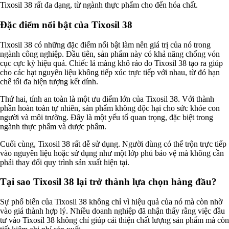
Tixosil 38 rất đa dạng, từ ngành thực phẩm cho đến hóa chất.
Nguyên liệu phân bón
Chế phẩm sinh học
Đặc điểm nổi bật của Tixosil 38
Nguyên liệu chăn nuôi
HÓA CHẤT XÂY DỰNG
Chống thấm sika
Tixosil 38 có những đặc điểm nổi bật làm nên giá trị của nó trong
Silicone Dow Corning
ngành công nghiệp. Đầu tiên, sản phẩm này có khả năng chống vón
Silicone KCC
cục cực kỳ hiệu quả. Chiếc lá màng khô ráo do Tixosil 38 tạo ra giúp
Silicone Apollo
cho các hạt nguyên liệu không tiếp xúc trực tiếp với nhau, từ đó hạn
Silicone Kingbond
chế tối đa hiện tượng kết dính.
Silicone Shinetsu
Keo Silicone
Thứ hai, tính an toàn là một ưu điểm lớn của Tixosil 38. Với thành
Hóa chất khác
phần hoàn toàn tự nhiên, sản phẩm không độc hại cho sức khỏe con
Giới Thiệu
người và môi trường. Đây là một yếu tố quan trọng, đặc biệt trong
Đối tác
ngành thực phẩm và dược phẩm.
Quy trình sản xuất
Cuối cùng, Tixosil 38 rất dễ sử dụng. Người dùng có thể trộn trực tiếp
Tin tức
vào nguyên liệu hoặc sử dụng như một lớp phủ bảo vệ mà không cần
VMC GROUP
phải thay đổi quy trình sản xuất hiện tại.
Ngành Hóa Chất
Tẩy Rửa Diệt Khuẩn
Tại sao Tixosil 38 lại trở thành lựa chọn hàng đầu?
Ngành Thực Phẩm
Ngành Nông Nghiệp
Ngành Thủy Sản
Sự phổ biến của Tixosil 38 không chỉ vì hiệu quả của nó mà còn nhờ
Ngành Môi Trường
vào giá thành hợp lý. Nhiều doanh nghiệp đã nhận thấy rằng việc đầu
Ngành Nhựa
tư vào Tixosil 38 không chỉ giúp cải thiện chất lượng sản phẩm mà còn
Ngành Xây Dựng