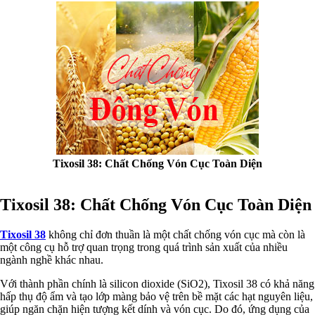
Hấp thụ khí độc Yucca
HÓA CHẤT XỬ LÝ NƯỚC
Xử lý nước hồ bơi
Xử lý nước sinh hoạt
Xử lý nước thải
Xử lý nước giếng khoan
Xử lý nước khác
DUNG MÔI CÔNG NGHIỆP
Pha sơn nước
Pha sơn epoxy
Pha sơn dầu
Pha sơn tĩnh điện
Dung môi khác
Tixosil 38: Chất Chống Vón Cục Toàn Diện
HƯƠNG LIỆU TINH DẦU
HÓA CHẤT CÔNG NGHIỆP
Axit
Tixosil 38: Chất Chống Vón Cục Toàn Diện
Hóa chất khác
Kiềm
Tixosil 38
không chỉ đơn thuần là một chất chống vón cục mà còn là
Muối
một công cụ hỗ trợ quan trọng trong quá trình sản xuất của nhiều
Kim loại màu
ngành nghề khác nhau.
Oxit kim loại
HÓA CHẤT THÍ NGHIỆM
Với thành phần chính là silicon dioxide (SiO2), Tixosil 38 có khả năng
Hóa chất thí nghiệm
hấp thụ độ ẩm và tạo lớp màng bảo vệ trên bề mặt các hạt nguyên liệu,
Thiết bị phòng thí nghiệm
giúp ngăn chặn hiện tượng kết dính và vón cục. Do đó, ứng dụng của
HÓA CHẤT NÔNG NGHIỆP