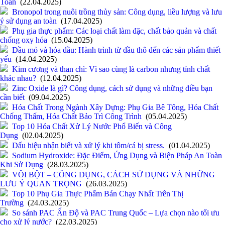
Toàn
(22.04.2025)
Bronopol trong nuôi trồng thủy sản: Công dụng, liều lượng và lưu
ý sử dụng an toàn
(17.04.2025)
Phụ gia thực phẩm: Các loại chất làm đặc, chất bảo quản và chất
chống oxy hóa
(15.04.2025)
Dầu mỏ và hóa dầu: Hành trình từ dầu thô đến các sản phẩm thiết
yếu
(14.04.2025)
Kim cương và than chì: Vì sao cùng là carbon nhưng tính chất
khác nhau?
(12.04.2025)
Zinc Oxide là gì? Công dụng, cách sử dụng và những điều bạn
cần biết
(09.04.2025)
Hóa Chất Trong Ngành Xây Dựng: Phụ Gia Bê Tông, Hóa Chất
Chống Thấm, Hóa Chất Bảo Trì Công Trình
(05.04.2025)
Top 10 Hóa Chất Xử Lý Nước Phổ Biến và Công
Dụng
(02.04.2025)
Dấu hiệu nhận biết và xử lý khi tôm/cá bị stress.
(01.04.2025)
Sodium Hydroxide: Đặc Điểm, Ứng Dụng và Biện Pháp An Toàn
Khi Sử Dụng
(28.03.2025)
VÔI BỘT – CÔNG DỤNG, CÁCH SỬ DỤNG VÀ NHỮNG
LƯU Ý QUAN TRỌNG
(26.03.2025)
Top 10 Phụ Gia Thực Phẩm Bán Chạy Nhất Trên Thị
Trường
(24.03.2025)
So sánh PAC Ấn Độ và PAC Trung Quốc – Lựa chọn nào tối ưu
cho xử lý nước?
(22.03.2025)