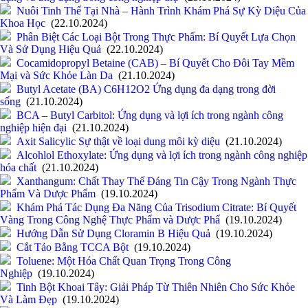
Nuôi Tinh Thể Tại Nhà – Hành Trình Khám Phá Sự Kỳ Diệu Của
Khoa Học
(22.10.2024)
Phân Biệt Các Loại Bột Trong Thực Phẩm: Bí Quyết Lựa Chọn
Và Sử Dụng Hiệu Quả
(22.10.2024)
Cocamidopropyl Betaine (CAB) – Bí Quyết Cho Đôi Tay Mềm
Mại và Sức Khỏe Làn Da
(21.10.2024)
Butyl Acetate (BA) C6H12O2 Ứng dụng đa dạng trong đời
sống
(21.10.2024)
BCA – Butyl Carbitol: Ứng dụng và lợi ích trong ngành công
nghiệp hiện đại
(21.10.2024)
Axit Salicylic Sự thật về loại dung môi kỳ diệu
(21.10.2024)
Alcohlol Ethoxylate: Ứng dụng và lợi ích trong ngành công nghiệp
hóa chất
(21.10.2024)
Xanthangum: Chất Thay Thế Đáng Tin Cậy Trong Ngành Thực
Phẩm Và Dược Phẩm
(19.10.2024)
Khám Phá Tác Dụng Đa Năng Của Trisodium Citrate: Bí Quyết
Vàng Trong Công Nghệ Thực Phẩm và Dược Phẩ
(19.10.2024)
Hướng Dẫn Sử Dụng Cloramin B Hiệu Quả
(19.10.2024)
Cắt Tảo Bằng TCCA Bột
(19.10.2024)
Toluene: Một Hóa Chất Quan Trọng Trong Công
Nghiệp
(19.10.2024)
Tinh Bột Khoai Tây: Giải Pháp Từ Thiên Nhiên Cho Sức Khỏe
Và Làm Đẹp
(19.10.2024)