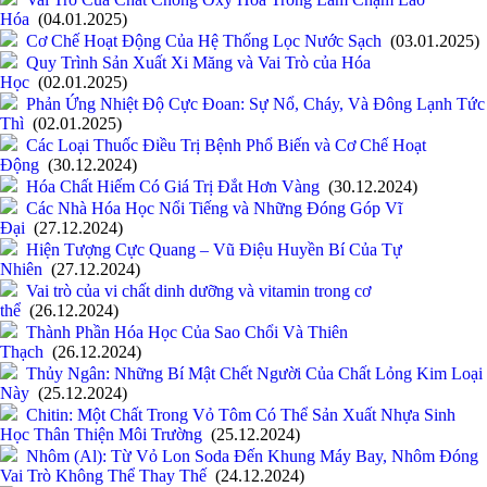
Hóa
(04.01.2025)
Cơ Chế Hoạt Động Của Hệ Thống Lọc Nước Sạch
(03.01.2025)
Quy Trình Sản Xuất Xi Măng và Vai Trò của Hóa
Học
(02.01.2025)
Phản Ứng Nhiệt Độ Cực Đoan: Sự Nổ, Cháy, Và Đông Lạnh Tức
Thì
(02.01.2025)
Các Loại Thuốc Điều Trị Bệnh Phổ Biến và Cơ Chế Hoạt
Động
(30.12.2024)
Hóa Chất Hiếm Có Giá Trị Đắt Hơn Vàng
(30.12.2024)
Các Nhà Hóa Học Nổi Tiếng và Những Đóng Góp Vĩ
Đại
(27.12.2024)
Hiện Tượng Cực Quang – Vũ Điệu Huyền Bí Của Tự
Nhiên
(27.12.2024)
Vai trò của vi chất dinh dưỡng và vitamin trong cơ
thể
(26.12.2024)
Thành Phần Hóa Học Của Sao Chổi Và Thiên
Thạch
(26.12.2024)
Thủy Ngân: Những Bí Mật Chết Người Của Chất Lỏng Kim Loại
Này
(25.12.2024)
Chitin: Một Chất Trong Vỏ Tôm Có Thể Sản Xuất Nhựa Sinh
Học Thân Thiện Môi Trường
(25.12.2024)
Nhôm (Al): Từ Vỏ Lon Soda Đến Khung Máy Bay, Nhôm Đóng
Vai Trò Không Thể Thay Thế
(24.12.2024)