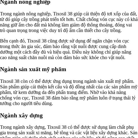
Ngành nông nghiệp
Trong ngành nông nghiệp, Tixosil 38 giúp cải thiện độ tơi xốp của đất,
từ đó giúp cây trồng phát triển tốt hơn. Chất chống vón cục này có khả
năng giữ ẩm cho đất mà không làm giảm độ thông thoáng, đóng vai
trò quan trọng trong việc duy trì độ ẩm cần thiết cho cây trồng.
Bên cạnh đó, Tixosil 38 cũng được sử dụng để ngăn chặn vón cục
trong thức ăn gia súc, đảm bảo rằng vật nuôi được cung cấp dinh
dưỡng một cách đầy đủ và hiệu quả. Điều này không chỉ giúp nâng
cao năng suất chăn nuôi mà còn đảm bảo sức khỏe cho vật nuôi.
Ngành sản xuất mỹ phẩm
Tixosil 38 còn có thể được ứng dụng trong ngành sản xuất mỹ phẩm.
Sản phẩm giúp cải thiện kết cấu và độ đồng nhất của các sản phẩm mỹ
phẩm, từ kem dưỡng da đến phấn trang điểm. Nhờ vào khả năng
chống vón cục, Tixosil 38 đảm bảo rằng mỹ phẩm luôn ở trạng thái lý
tưởng cho người tiêu dùng.
Ngành xây dựng
Trong ngành xây dựng, Tixosil 38 có thể được sử dụng làm chất phụ
gia trong sản xuất xi măng, bê tông và các vật liệu xây dựng khác. Sản