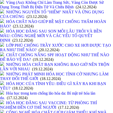
Vàng (Au): Không Chỉ Làm Trang Sức, Vàng Còn Được Sử
Dụng Trong Thiết Bị Điện Tử Và Chữa Bệnh
(24.12.2024)
NHỮNG NGUYÊN TỐ "HIẾM" NHẤT VÀ ỨNG DỤNG
CỦA CHÚNG
(23.12.2024)
HÓA CHẤT NÀO GIÚP BỀ MẶT CHỐNG THẤM HOÀN
HẢO?
(23.12.2024)
HÓA HỌC ĐẰNG SAU SON MÔI LÂU TRÔI VÀ BỀN
MÀU: CÔNG NGHỆ MỚI VÀ CÁC YẾU TỐ QUYẾT
ĐỊNH
(23.12.2024)
LỚP PHỦ CHỐNG TRẦY XƯỚC CHO XE HƠI ĐƯỢC TẠO
RA NHƯ THẾ NÀO?
(20.12.2024)
CHẤT CHỐNG NẮNG SPF HOẠT ĐỘNG NHƯ THẾ NÀO
ĐỂ BẢO VỆ DA?
(19.12.2024)
NHỮNG HÓA CHẤT BẠN KHÔNG BAO GIỜ NÊN TRỘN
LẪN VỚI NHAU
(19.12.2024)
NHỮNG PHÁT MINH HÓA HỌC TÌNH CỜ NHƯNG LÀM
THAY ĐỔI THẾ GIỚI
(18.12.2024)
HÓA HỌC CỦA TÌNH YÊU: ĐIỀU GÌ XẢY RA KHI BẠN
YÊU?
(18.12.2024)
Hóa học trong kem chống lão hóa da: Bí mật trẻ hóa làn
da.
(17.12.2024)
HÓA HỌC ĐẰNG SAU VACCINE: TỪ PHÒNG THÍ
NGHIỆM ĐẾN CƠ THỂ NGƯỜI
(17.12.2024)
CÔNG NGHỆ HÓA CHẤT GIÚP GIẢM THIỂU KHÍ NHÀ