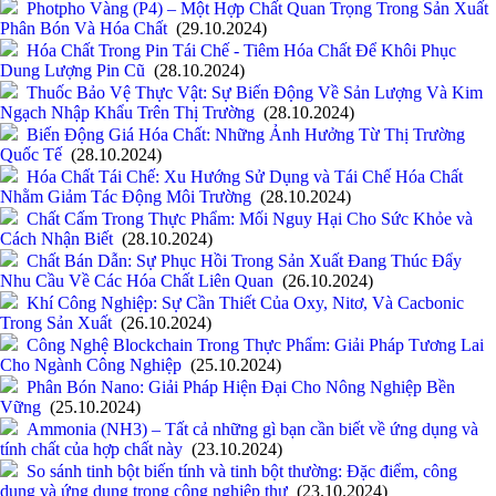
Photpho Vàng (P4) – Một Hợp Chất Quan Trọng Trong Sản Xuất
Phân Bón Và Hóa Chất
(29.10.2024)
Hóa Chất Trong Pin Tái Chế - Tiêm Hóa Chất Để Khôi Phục
Dung Lượng Pin Cũ
(28.10.2024)
Thuốc Bảo Vệ Thực Vật: Sự Biến Động Về Sản Lượng Và Kim
Ngạch Nhập Khẩu Trên Thị Trường
(28.10.2024)
Biến Động Giá Hóa Chất: Những Ảnh Hưởng Từ Thị Trường
Quốc Tế
(28.10.2024)
Hóa Chất Tái Chế: Xu Hướng Sử Dụng và Tái Chế Hóa Chất
Nhằm Giảm Tác Động Môi Trường
(28.10.2024)
Chất Cấm Trong Thực Phẩm: Mối Nguy Hại Cho Sức Khỏe và
Cách Nhận Biết
(28.10.2024)
Chất Bán Dẫn: Sự Phục Hồi Trong Sản Xuất Đang Thúc Đẩy
Nhu Cầu Về Các Hóa Chất Liên Quan
(26.10.2024)
Khí Công Nghiệp: Sự Cần Thiết Của Oxy, Nitơ, Và Cacbonic
Trong Sản Xuất
(26.10.2024)
Công Nghệ Blockchain Trong Thực Phẩm: Giải Pháp Tương Lai
Cho Ngành Công Nghiệp
(25.10.2024)
Phân Bón Nano: Giải Pháp Hiện Đại Cho Nông Nghiệp Bền
Vững
(25.10.2024)
Ammonia (NH3) – Tất cả những gì bạn cần biết về ứng dụng và
tính chất của hợp chất này
(23.10.2024)
So sánh tinh bột biến tính và tinh bột thường: Đặc điểm, công
dụng và ứng dụng trong công nghiệp thự
(23.10.2024)