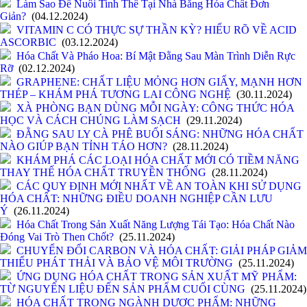
Làm Sao Để Nuôi Tinh Thể Tại Nhà Bằng Hóa Chất Đơn
Giản?
(04.12.2024)
VITAMIN C CÓ THỰC SỰ THẦN KỲ? HIỂU RÕ VỀ ACID
ASCORBIC
(03.12.2024)
Hóa Chất Và Pháo Hoa: Bí Mật Đằng Sau Màn Trình Diễn Rực
Rỡ
(02.12.2024)
GRAPHENE: CHẤT LIỆU MỎNG HƠN GIẤY, MẠNH HƠN
THÉP – KHÁM PHÁ TƯƠNG LAI CÔNG NGHỆ
(30.11.2024)
XÀ PHÒNG BẠN DÙNG MỖI NGÀY: CÔNG THỨC HÓA
HỌC VÀ CÁCH CHÚNG LÀM SẠCH
(29.11.2024)
ĐẰNG SAU LY CÀ PHÊ BUỔI SÁNG: NHỮNG HÓA CHẤT
NÀO GIÚP BẠN TỈNH TÁO HƠN?
(28.11.2024)
KHÁM PHÁ CÁC LOẠI HÓA CHẤT MỚI CÓ TIỀM NĂNG
THAY THẾ HÓA CHẤT TRUYỀN THỐNG
(28.11.2024)
CÁC QUY ĐỊNH MỚI NHẤT VỀ AN TOÀN KHI SỬ DỤNG
HÓA CHẤT: NHỮNG ĐIỀU DOANH NGHIỆP CẦN LƯU
Ý
(26.11.2024)
Hóa Chất Trong Sản Xuất Năng Lượng Tái Tạo: Hóa Chất Nào
Đóng Vai Trò Then Chốt?
(25.11.2024)
CHUYỂN ĐỔI CARBON VÀ HÓA CHẤT: GIẢI PHÁP GIẢM
THIỂU PHÁT THẢI VÀ BẢO VỆ MÔI TRƯỜNG
(25.11.2024)
ỨNG DỤNG HÓA CHẤT TRONG SẢN XUẤT MỸ PHẨM:
TỪ NGUYÊN LIỆU ĐẾN SẢN PHẨM CUỐI CÙNG
(25.11.2024)
HÓA CHẤT TRONG NGÀNH DƯỢC PHẨM: NHỮNG