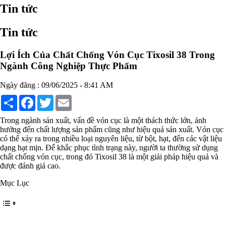
Chất phụ gia tạo cấu trúc
Tin tức
Chất phụ gia bảo quản
Chất phụ gia nem giò chả
Tin tức
Chất phụ gia bún mì phở
Chất phụ gia bánh kẹo kem
Chất phụ gia nước giải khát
Lợi Ích Của Chất Chống Vón Cục Tixosil 38 Trong
Chất phụ gia xúc xích
Ngành Công Nghiệp Thực Phẩm
Chất phụ gia nước mắm
Chất phụ gia rau củ quả
Ngày đăng : 09/06/2025 - 8:41 AM
Chất phụ gia thạch rau câu
Chất phụ gia đậu hũ
Share
Facebook
Twitter
Email
HÓA CHẤT TẨY RỬA
Tẩy rửa công nghiệp
Trong ngành sản xuất, vấn đề vón cục là một thách thức lớn, ảnh
Tẩy rửa sinh hoạt
hưởng đến chất lượng sản phẩm cũng như hiệu quả sản xuất. Vón cục
Tẩy rửa ô tô xe máy
có thể xảy ra trong nhiều loại nguyên liệu, từ bột, hạt, đến các vật liệu
Tẩy cáu cặn đường ống
dạng hạt mịn. Để khắc phục tình trạng này, người ta thường sử dụng
Tẩy rửa khác
chất chống vón cục, trong đó Tixosil 38 là một giải pháp hiệu quả và
HÓA CHẤT THỦY SẢN
được đánh giá cao.
Hóa chất xử lý nước
Men đường ruột
Mục Lục
Men vi sinh EM gốc
Bổ sung khoáng chất
Bổ gan và giải độc gan
Phòng và trị bệnh
Bổ sung dinh dưỡng tăng trọng