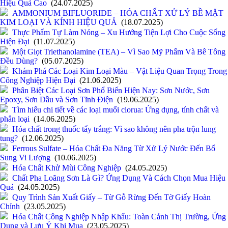
Hiệu Quả Cao
(24.07.2025)
AMMONIUM BIFLUORIDE – HÓA CHẤT XỬ LÝ BỀ MẶT
KIM LOẠI VÀ KÍNH HIỆU QUẢ
(18.07.2025)
Thực Phẩm Tự Làm Nóng – Xu Hướng Tiện Lợi Cho Cuộc Sống
Hiện Đại
(11.07.2025)
Một Giọt Triethanolamine (TEA) – Vì Sao Mỹ Phẩm Và Bê Tông
Đều Dùng?
(05.07.2025)
Khám Phá Các Loại Kim Loại Màu – Vật Liệu Quan Trọng Trong
Công Nghiệp Hiện Đại
(21.06.2025)
Phân Biệt Các Loại Sơn Phổ Biến Hiện Nay: Sơn Nước, Sơn
Epoxy, Sơn Dầu và Sơn Tĩnh Điện
(19.06.2025)
Tìm hiểu chi tiết về các loại muối clorua: Ứng dụng, tính chất và
phân loại
(14.06.2025)
Hóa chất trong thuốc tẩy trắng: Vì sao không nên pha trộn lung
tung?
(12.06.2025)
Ferrous Sulfate – Hóa Chất Đa Năng Từ Xử Lý Nước Đến Bổ
Sung Vi Lượng
(10.06.2025)
Hóa Chất Khử Mùi Công Nghiệp
(24.05.2025)
Chất Pha Loãng Sơn Là Gì? Ứng Dụng Và Cách Chọn Mua Hiệu
Quả
(24.05.2025)
Quy Trình Sản Xuất Giấy – Từ Gỗ Rừng Đến Tờ Giấy Hoàn
Chỉnh
(23.05.2025)
Hóa Chất Công Nghiệp Nhập Khẩu: Toàn Cảnh Thị Trường, Ứng
Dụng và Lưu Ý Khi Mua
(23.05.2025)