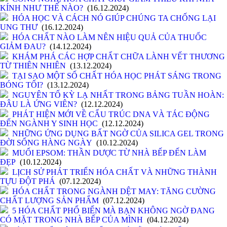
KÍNH NHƯ THẾ NÀO?
(16.12.2024)
HÓA HỌC VÀ CÁCH NÓ GIÚP CHÚNG TA CHỐNG LẠI
UNG THƯ
(16.12.2024)
HÓA CHẤT NÀO LÀM NÊN HIỆU QUẢ CỦA THUỐC
GIẢM ĐAU?
(14.12.2024)
KHÁM PHÁ CÁC HỢP CHẤT CHỮA LÀNH VẾT THƯƠNG
TỪ THIÊN NHIÊN
(13.12.2024)
TẠI SAO MỘT SỐ CHẤT HÓA HỌC PHÁT SÁNG TRONG
BÓNG TỐI?
(13.12.2024)
NGUYÊN TỐ KỲ LẠ NHẤT TRONG BẢNG TUẦN HOÀN:
ĐÂU LÀ ỨNG VIÊN?
(12.12.2024)
PHÁT HIỆN MỚI VỀ CẤU TRÚC DNA VÀ TÁC ĐỘNG
ĐẾN NGÀNH Y SINH HỌC
(12.12.2024)
NHỮNG ỨNG DỤNG BẤT NGỜ CỦA SILICA GEL TRONG
ĐỜI SỐNG HÀNG NGÀY
(10.12.2024)
MUỐI EPSOM: THẦN DƯỢC TỪ NHÀ BẾP ĐẾN LÀM
ĐẸP
(10.12.2024)
LỊCH SỬ PHÁT TRIỂN HÓA CHẤT VÀ NHỮNG THÀNH
TỰU ĐỘT PHÁ
(07.12.2024)
HÓA CHẤT TRONG NGÀNH DỆT MAY: TĂNG CƯỜNG
CHẤT LƯỢNG SẢN PHẨM
(07.12.2024)
5 HÓA CHẤT PHỔ BIẾN MÀ BẠN KHÔNG NGỜ ĐANG
CÓ MẶT TRONG NHÀ BẾP CỦA MÌNH
(04.12.2024)