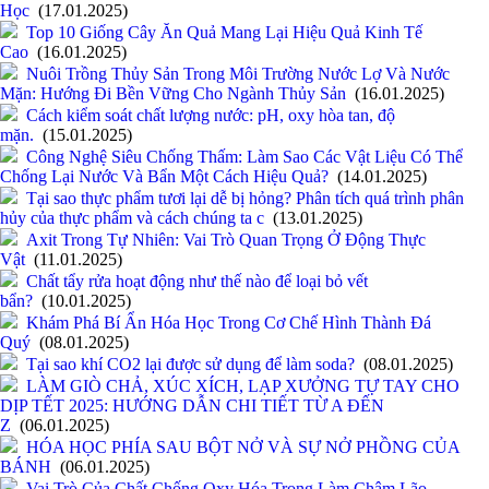
Học
(17.01.2025)
Top 10 Giống Cây Ăn Quả Mang Lại Hiệu Quả Kinh Tế
Cao
(16.01.2025)
Nuôi Trồng Thủy Sản Trong Môi Trường Nước Lợ Và Nước
Mặn: Hướng Đi Bền Vững Cho Ngành Thủy Sản
(16.01.2025)
Cách kiểm soát chất lượng nước: pH, oxy hòa tan, độ
mặn.
(15.01.2025)
Công Nghệ Siêu Chống Thấm: Làm Sao Các Vật Liệu Có Thể
Chống Lại Nước Và Bẩn Một Cách Hiệu Quả?
(14.01.2025)
Tại sao thực phẩm tươi lại dễ bị hỏng? Phân tích quá trình phân
hủy của thực phẩm và cách chúng ta c
(13.01.2025)
Axit Trong Tự Nhiên: Vai Trò Quan Trọng Ở Động Thực
Vật
(11.01.2025)
Chất tẩy rửa hoạt động như thế nào để loại bỏ vết
bẩn?
(10.01.2025)
Khám Phá Bí Ẩn Hóa Học Trong Cơ Chế Hình Thành Đá
Quý
(08.01.2025)
Tại sao khí CO2 lại được sử dụng để làm soda?
(08.01.2025)
LÀM GIÒ CHẢ, XÚC XÍCH, LẠP XƯỞNG TỰ TAY CHO
DỊP TẾT 2025: HƯỚNG DẪN CHI TIẾT TỪ A ĐẾN
Z
(06.01.2025)
HÓA HỌC PHÍA SAU BỘT NỞ VÀ SỰ NỞ PHỒNG CỦA
BÁNH
(06.01.2025)
Vai Trò Của Chất Chống Oxy Hóa Trong Làm Chậm Lão