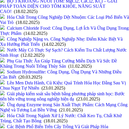
BỘ 3 KHOÁNG NUÔI TÔM: MgCl2, CaCl2, KCl – GIẢI
PHÁP TOÀN DIỆN CHO TÔM KHỎE, NĂNG SUẤT
CAO!
(18.02.2025)
Hóa Chất Trong Công Nghiệp Dệt Nhuộm: Các Loại Phổ Biến Và
Vai Trò
(18.02.2025)
Calcium Chloride Food: Công Dụng, Lợi Ích Và Ứng Dụng Trong
Thực Phẩm
(14.02.2025)
Công Nghiệp Nặng vs. Công Nghiệp Nhẹ: Điểm Khác Biệt Và
Xu Hướng Phát Triển
(14.02.2025)
Nước Máy Có Thực Sự Sạch? Cách Kiểm Tra Chất Lượng Nước
Sinh Hoạt
(12.02.2025)
Phụ Gia Thức Ăn Giúp Tăng Cường Miễn Dịch Và Sức Đề
Kháng Trong Nuôi Trồng Thủy Sản
(11.02.2025)
Sodium Hydrosulfite: Công Dụng, Ứng Dụng Và Những Điều
Cần Biết
(20.03.2025)
Lên Men Dưa Hành, Củ Kiệu: Quá Trình Hóa Học Đằng Sau Vị
Chua Ngọt Tự Nhiên
(23.01.2025)
Giải pháp kiểm soát sâu bệnh bằng phương pháp sinh học: Bước
tiến bền vững trong nông nghiệp hiện đạ
(23.01.2025)
Ứng dụng Enzyme trong Sản Xuất Thực Phẩm: Cách Mạng Công
Nghệ và Tương Lai Bền Vững
(21.01.2025)
Hóa Chất Trong Ngành Xử Lý Nước: Chất Keo Tụ, Chất Khử
Trùng, Chất Tạo Bông
(18.01.2025)
Các Bệnh Phổ Biến Trên Cây Trồng Và Giải Pháp Hóa