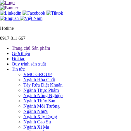
Hotline
0917 811 667
Trang chủ Sản phẩm
Giới thiệu
Đối tác
Quy trình sản xuất
Tin tức
VMC GROUP
Ngành Hóa Chất
Tẩy Rửa Diệt Khuẩn
Ngành Thực Phẩm
Ngành Nông Nghiệp
Ngành Thủy Sản
Ngành Môi Trường
Ngành Nhựa
Ngành Xây Dựng
Ngành Cao Su
Ngành Xi Mạ