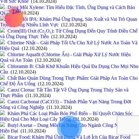
Với Sức Khỏe
(14.10.2024)
Dung Môi Xylene: Tìm Hiểu Đặc Tính, Ứng Dụng và Cách Bảo
Quản
(14.10.2024)
Dung Môi IPA: Khám Phá Ứng Dụng, Sản Xuất và Vai Trò Quan
Trọng Trong Nhiều Lĩnh Vực
(12.10.2024)
Crom(III) Oxit (Cr₂O₃): Từ Công Dụng Đến Quy Trình Điều Chế
và Ứng Dụng Thực Tiễn
(12.10.2024)
Chlorine Nhật – Giải Pháp Tối Ưu Cho Xử Lý Nước An Toàn Và
Hiệu Quả
(12.10.2024)
Chlorine Aquafit (Chlorine Ấn) - Giải Pháp Xử Lý Nước Hiệu
Quả và An Toàn
(12.10.2024)
Chloramin B: Chất Khử Khuẩn Hiệu Quả Đa Dụng Cho Mọi Nhu
Cầu
(12.10.2024)
Chất Bảo Quản Dùng Trong Thực Phẩm: Giải Pháp An Toàn Cho
Chế Độ Ăn Uống
(12.10.2024)
Canxi Clorua: Tất Tần Tật Về Ứng Dụng Trong Thủy Sản và
Thực Phẩm
(11.10.2024)
Canxi Cacbonat (CaCO3) – Thành Phần Vạn Năng Trong Đời
Sống và Công Nghiệp
(11.10.2024)
Khám Phá Các Loại Phân Bón Phổ Biến – Bí Quyết Chăm Sóc
Hiệu Quả Cho Mọi Loại Cây Trồng
(11.10.2024)
Butyl Axetat – Dung Môi Đa Năng Cho Ngành Công Nghiệp
Hiện Đại
(11.10.2024)
Bicar Food: Khám Phá Ứng Dụng Và Lợi Ích Của Bicar Food