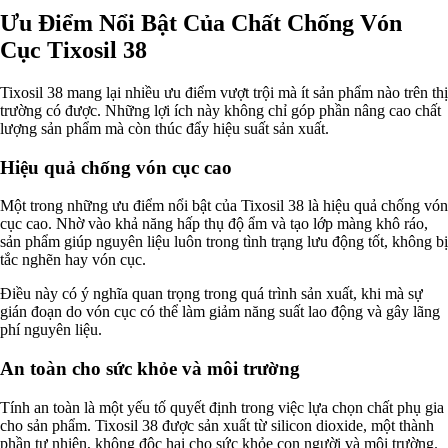
Ưu Điểm Nổi Bật Của Chất Chống Vón
Cục Tixosil 38
Tixosil 38 mang lại nhiều ưu điểm vượt trội mà ít sản phẩm nào trên thị
trường có được. Những lợi ích này không chỉ góp phần nâng cao chất
lượng sản phẩm mà còn thúc đẩy hiệu suất sản xuất.
Hiệu quả chống vón cục cao
Một trong những ưu điểm nổi bật của Tixosil 38 là hiệu quả chống vón
cục cao. Nhờ vào khả năng hấp thụ độ ẩm và tạo lớp màng khô ráo,
sản phẩm giúp nguyên liệu luôn trong tình trạng lưu động tốt, không bị
tắc nghẽn hay vón cục.
Điều này có ý nghĩa quan trọng trong quá trình sản xuất, khi mà sự
gián đoạn do vón cục có thể làm giảm năng suất lao động và gây lãng
phí nguyên liệu.
An toàn cho sức khỏe và môi trường
Tính an toàn là một yếu tố quyết định trong việc lựa chọn chất phụ gia
cho sản phẩm. Tixosil 38 được sản xuất từ silicon dioxide, một thành
phần tự nhiên, không độc hại cho sức khỏe con người và môi trường.