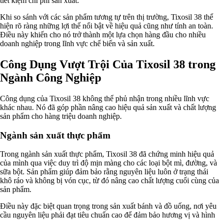
tiết kiệm chi phí sản xuất.
Ngành Cao Su
Ngành Xi Mạ
Khi so sánh với các sản phẩm tương tự trên thị trường, Tixosil 38 thể
Ngành Thủy Tinh
hiện rõ ràng những lợi thế nổi bật về hiệu quả cũng như tính an toàn.
Ngành Dệt Nhuộm
Điều này khiến cho nó trở thành một lựa chọn hàng đầu cho nhiều
Ngành Sơn
doanh nghiệp trong lĩnh vực chế biến và sản xuất.
Ngành In Ấn Bao Bì
Ngành Gốm Sứ
Công Dụng Vượt Trội Của Tixosil 38 trong
Ngành Gỗ
Ngành Công Nghiệp
Ngành Mỹ Phẩm
Ngành Hóa Dầu
Ngành Giấy
Công dụng của Tixosil 38 không thể phủ nhận trong nhiều lĩnh vực
Liên hệ
khác nhau. Nó đã góp phần nâng cao hiệu quả sản xuất và chất lượng
Tuyển dụng
sản phẩm cho hàng triệu doanh nghiệp.
Ngành sản xuất thực phẩm
Trong ngành sản xuất thực phẩm, Tixosil 38 đã chứng minh hiệu quả
của mình qua việc duy trì độ mịn màng cho các loại bột mì, đường, và
sữa bột. Sản phẩm giúp đảm bảo rằng nguyên liệu luôn ở trạng thái
khô ráo và không bị vón cục, từ đó nâng cao chất lượng cuối cùng của
sản phẩm.
Điều này đặc biệt quan trọng trong sản xuất bánh và đồ uống, nơi yêu
cầu nguyên liệu phải đạt tiêu chuẩn cao để đảm bảo hương vị và hình