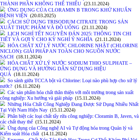
THÀNH PHẦN KHÔNG THỂ THIẾU
(23.11.2024)
ỨNG DỤNG CỦA CLORAMIN B TRONG KHỬ KHUẨN
BỆNH VIỆN
(20.03.2025)
CÁCH SỬ DỤNG TRISODIUM CITRATE TRONG SẢN
XUẤT THỰC PHẨM VÀ ĐỒ UỐNG
(21.11.2024)
LỊCH NGHỈ TẾT NGUYÊN ĐÁN 2025: THÔNG TIN CHI
TIẾT VÀ GỢI Ý CHO KỲ NGHỈ Ý NGHĨA
(21.11.2024)
HÓA CHẤT XỬ LÝ NƯỚC CHLORINE NHẬT (CHLORINE
NICLON): GIẢI PHÁP AN TOÀN CHO NGUỒN NƯỚC
SẠCH
(18.11.2024)
HÓA CHẤT XỬ LÝ NƯỚC SODIUM THIO SULPHATE –
ỨNG DỤNG VÀ HƯỚNG DẪN SỬ DỤNG HIỆU
QUẢ
(18.11.2024)
So sánh giữa TCCA bột và Chlorine: Loại nào phù hợp cho xử lý
nước?
(16.11.2024)
Các sản phẩm hóa chất thân thiện với môi trường trong sản xuất
công nghiệp: Xu hướng và giải pháp
(15.11.2024)
Những Hóa Chất Công Nghiệp Đang Được Sử Dụng Nhiều Nhất
Tại Việt Nam Hiện Nay
(15.11.2024)
Phân biệt các loại chất tẩy rửa công nghiệp: Cloramin B, Javen, và
các chất thay thế
(15.11.2024)
Ứng dụng của Công nghệ AI và Tự động hóa trong Quản lý và
Kiểm soát Hóa chất
(14.11.2024)
Enzyme – Chất Xúc Tác Sinh Học Trong Cơ Thể: Khám Phá Vai