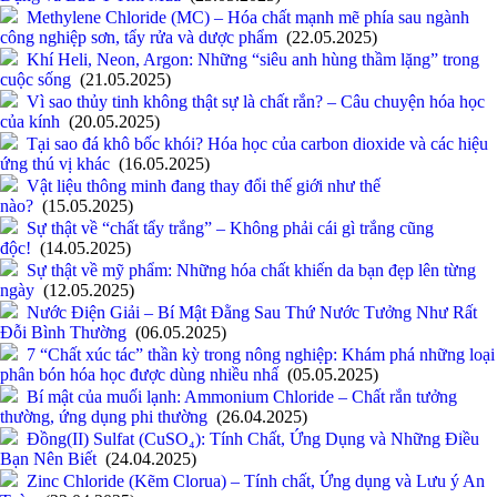
Methylene Chloride (MC) – Hóa chất mạnh mẽ phía sau ngành
công nghiệp sơn, tẩy rửa và dược phẩm
(22.05.2025)
Khí Heli, Neon, Argon: Những “siêu anh hùng thầm lặng” trong
cuộc sống
(21.05.2025)
Vì sao thủy tinh không thật sự là chất rắn? – Câu chuyện hóa học
của kính
(20.05.2025)
Tại sao đá khô bốc khói? Hóa học của carbon dioxide và các hiệu
ứng thú vị khác
(16.05.2025)
Vật liệu thông minh đang thay đổi thế giới như thế
nào?
(15.05.2025)
Sự thật về “chất tẩy trắng” – Không phải cái gì trắng cũng
độc!
(14.05.2025)
Sự thật về mỹ phẩm: Những hóa chất khiến da bạn đẹp lên từng
ngày
(12.05.2025)
Nước Điện Giải – Bí Mật Đằng Sau Thứ Nước Tưởng Như Rất
Đỗi Bình Thường
(06.05.2025)
7 “Chất xúc tác” thần kỳ trong nông nghiệp: Khám phá những loại
phân bón hóa học được dùng nhiều nhấ
(05.05.2025)
Bí mật của muối lạnh: Ammonium Chloride – Chất rắn tưởng
thường, ứng dụng phi thường
(26.04.2025)
Đồng(II) Sulfat (CuSO₄): Tính Chất, Ứng Dụng và Những Điều
Bạn Nên Biết
(24.04.2025)
Zinc Chloride (Kẽm Clorua) – Tính chất, Ứng dụng và Lưu ý An