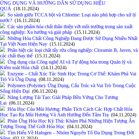
ỨNG DỤNG VÀ HƯỚNG DẪN SỬ DỤNG HIỆU
QUẢ
(18.11.2024)
So sánh giữa TCCA bột và Chlorine: Loại nào phù hợp cho xử lý
nước?
(16.11.2024)
Các sản phẩm hóa chất thân thiện với môi trường trong sản xuất
công nghiệp: Xu hướng và giải pháp
(15.11.2024)
Những Hóa Chất Công Nghiệp Đang Được Sử Dụng Nhiều Nhất
Tại Việt Nam Hiện Nay
(15.11.2024)
Phân biệt các loại chất tẩy rửa công nghiệp: Cloramin B, Javen, và
các chất thay thế
(15.11.2024)
Ứng dụng của Công nghệ AI và Tự động hóa trong Quản lý và
Kiểm soát Hóa chất
(14.11.2024)
Enzyme – Chất Xúc Tác Sinh Học Trong Cơ Thể: Khám Phá Vai
Trò Và Ứng Dụng
(08.11.2024)
Polymers (Polyme): Ứng Dụng, Cấu Trúc và Vai Trò Trong Cuộc
Sống Hiện Đại
(06.11.2024)
Năng Lượng Tái Tạo: Giải Pháp Bền Vững Cho Tương
Lai
(06.11.2024)
Hóa Học Của Mùi Hương: Phân Tích Cách Các Hợp Chất Hóa
Học Tạo Ra Mùi Hương Và Ảnh Hưởng Đến Tâm Trạ
(04.11.2024)
Phản Ứng Hóa Học Kỳ Thú: Khám Phá Những Hiện Tượng Ấn
Tượng Trong Thế Giới Hóa Học
(04.11.2024)
Tìm Hiểu Về Halogen – Nhóm Nguyên Tố Đa Dụng Trong Đời
Sống
(02.11.2024)