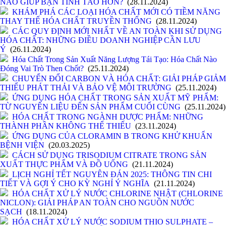
NÀO GIÚP BẠN TỈNH TÁO HƠN?
(28.11.2024)
KHÁM PHÁ CÁC LOẠI HÓA CHẤT MỚI CÓ TIỀM NĂNG
THAY THẾ HÓA CHẤT TRUYỀN THỐNG
(28.11.2024)
CÁC QUY ĐỊNH MỚI NHẤT VỀ AN TOÀN KHI SỬ DỤNG
HÓA CHẤT: NHỮNG ĐIỀU DOANH NGHIỆP CẦN LƯU
Ý
(26.11.2024)
Hóa Chất Trong Sản Xuất Năng Lượng Tái Tạo: Hóa Chất Nào
Đóng Vai Trò Then Chốt?
(25.11.2024)
CHUYỂN ĐỔI CARBON VÀ HÓA CHẤT: GIẢI PHÁP GIẢM
THIỂU PHÁT THẢI VÀ BẢO VỆ MÔI TRƯỜNG
(25.11.2024)
ỨNG DỤNG HÓA CHẤT TRONG SẢN XUẤT MỸ PHẨM:
TỪ NGUYÊN LIỆU ĐẾN SẢN PHẨM CUỐI CÙNG
(25.11.2024)
HÓA CHẤT TRONG NGÀNH DƯỢC PHẨM: NHỮNG
THÀNH PHẦN KHÔNG THỂ THIẾU
(23.11.2024)
ỨNG DỤNG CỦA CLORAMIN B TRONG KHỬ KHUẨN
BỆNH VIỆN
(20.03.2025)
CÁCH SỬ DỤNG TRISODIUM CITRATE TRONG SẢN
XUẤT THỰC PHẨM VÀ ĐỒ UỐNG
(21.11.2024)
LỊCH NGHỈ TẾT NGUYÊN ĐÁN 2025: THÔNG TIN CHI
TIẾT VÀ GỢI Ý CHO KỲ NGHỈ Ý NGHĨA
(21.11.2024)
HÓA CHẤT XỬ LÝ NƯỚC CHLORINE NHẬT (CHLORINE
NICLON): GIẢI PHÁP AN TOÀN CHO NGUỒN NƯỚC
SẠCH
(18.11.2024)
HÓA CHẤT XỬ LÝ NƯỚC SODIUM THIO SULPHATE –