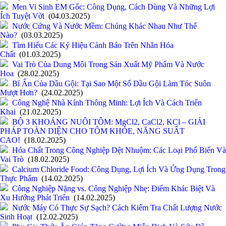
Men Vi Sinh EM Gốc: Công Dụng, Cách Dùng Và Những Lợi
Ích Tuyệt Vời
(04.03.2025)
Nước Cứng Và Nước Mềm: Chúng Khác Nhau Như Thế
Nào?
(03.03.2025)
Tìm Hiểu Các Ký Hiệu Cảnh Báo Trên Nhãn Hóa
Chất
(01.03.2025)
Vai Trò Của Dung Môi Trong Sản Xuất Mỹ Phẩm Và Nước
Hoa
(28.02.2025)
Bí Ẩn Của Dầu Gội: Tại Sao Một Số Dầu Gội Làm Tóc Suôn
Mượt Hơn?
(24.02.2025)
Công Nghệ Nhà Kính Thông Minh: Lợi Ích Và Cách Triển
Khai
(21.02.2025)
BỘ 3 KHOÁNG NUÔI TÔM: MgCl2, CaCl2, KCl – GIẢI
PHÁP TOÀN DIỆN CHO TÔM KHỎE, NĂNG SUẤT
CAO!
(18.02.2025)
Hóa Chất Trong Công Nghiệp Dệt Nhuộm: Các Loại Phổ Biến Và
Vai Trò
(18.02.2025)
Calcium Chloride Food: Công Dụng, Lợi Ích Và Ứng Dụng Trong
Thực Phẩm
(14.02.2025)
Công Nghiệp Nặng vs. Công Nghiệp Nhẹ: Điểm Khác Biệt Và
Xu Hướng Phát Triển
(14.02.2025)
Nước Máy Có Thực Sự Sạch? Cách Kiểm Tra Chất Lượng Nước
Sinh Hoạt
(12.02.2025)