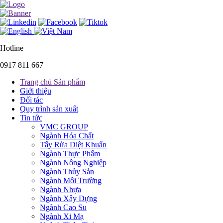
Hotline
0917 811 667
Trang chủ Sản phẩm
Giới thiệu
Đối tác
Quy trình sản xuất
Tin tức
VMC GROUP
Ngành Hóa Chất
Tẩy Rửa Diệt Khuẩn
Ngành Thực Phẩm
Ngành Nông Nghiệp
Ngành Thủy Sản
Ngành Môi Trường
Ngành Nhựa
Ngành Xây Dựng
Ngành Cao Su
Ngành Xi Mạ