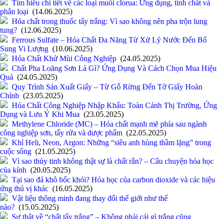
Tìm hiểu chi tiết về các loại muối clorua: Ứng dụng, tính chất và
phân loại
(14.06.2025)
Hóa chất trong thuốc tẩy trắng: Vì sao không nên pha trộn lung
tung?
(12.06.2025)
Ferrous Sulfate – Hóa Chất Đa Năng Từ Xử Lý Nước Đến Bổ
Sung Vi Lượng
(10.06.2025)
Hóa Chất Khử Mùi Công Nghiệp
(24.05.2025)
Chất Pha Loãng Sơn Là Gì? Ứng Dụng Và Cách Chọn Mua Hiệu
Quả
(24.05.2025)
Quy Trình Sản Xuất Giấy – Từ Gỗ Rừng Đến Tờ Giấy Hoàn
Chỉnh
(23.05.2025)
Hóa Chất Công Nghiệp Nhập Khẩu: Toàn Cảnh Thị Trường, Ứng
Dụng và Lưu Ý Khi Mua
(23.05.2025)
Methylene Chloride (MC) – Hóa chất mạnh mẽ phía sau ngành
công nghiệp sơn, tẩy rửa và dược phẩm
(22.05.2025)
Khí Heli, Neon, Argon: Những “siêu anh hùng thầm lặng” trong
cuộc sống
(21.05.2025)
Vì sao thủy tinh không thật sự là chất rắn? – Câu chuyện hóa học
của kính
(20.05.2025)
Tại sao đá khô bốc khói? Hóa học của carbon dioxide và các hiệu
ứng thú vị khác
(16.05.2025)
Vật liệu thông minh đang thay đổi thế giới như thế
nào?
(15.05.2025)
Sự thật về “chất tẩy trắng” – Không phải cái gì trắng cũng