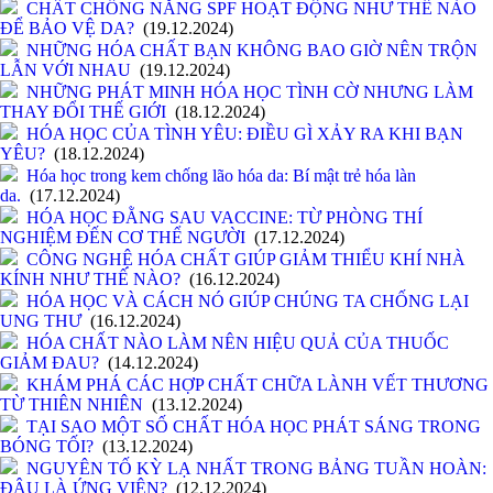
CHẤT CHỐNG NẮNG SPF HOẠT ĐỘNG NHƯ THẾ NÀO
ĐỂ BẢO VỆ DA?
(19.12.2024)
NHỮNG HÓA CHẤT BẠN KHÔNG BAO GIỜ NÊN TRỘN
LẪN VỚI NHAU
(19.12.2024)
NHỮNG PHÁT MINH HÓA HỌC TÌNH CỜ NHƯNG LÀM
THAY ĐỔI THẾ GIỚI
(18.12.2024)
HÓA HỌC CỦA TÌNH YÊU: ĐIỀU GÌ XẢY RA KHI BẠN
YÊU?
(18.12.2024)
Hóa học trong kem chống lão hóa da: Bí mật trẻ hóa làn
da.
(17.12.2024)
HÓA HỌC ĐẰNG SAU VACCINE: TỪ PHÒNG THÍ
NGHIỆM ĐẾN CƠ THỂ NGƯỜI
(17.12.2024)
CÔNG NGHỆ HÓA CHẤT GIÚP GIẢM THIỂU KHÍ NHÀ
KÍNH NHƯ THẾ NÀO?
(16.12.2024)
HÓA HỌC VÀ CÁCH NÓ GIÚP CHÚNG TA CHỐNG LẠI
UNG THƯ
(16.12.2024)
HÓA CHẤT NÀO LÀM NÊN HIỆU QUẢ CỦA THUỐC
GIẢM ĐAU?
(14.12.2024)
KHÁM PHÁ CÁC HỢP CHẤT CHỮA LÀNH VẾT THƯƠNG
TỪ THIÊN NHIÊN
(13.12.2024)
TẠI SAO MỘT SỐ CHẤT HÓA HỌC PHÁT SÁNG TRONG
BÓNG TỐI?
(13.12.2024)
NGUYÊN TỐ KỲ LẠ NHẤT TRONG BẢNG TUẦN HOÀN:
ĐÂU LÀ ỨNG VIÊN?
(12.12.2024)