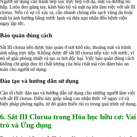
Người sử dụng cần tránh tiếp xúc trực tiếp với da, mắt và đường hô
hấp. Luôn đeo găng tay, kính bảo hộ và mặt nạ khi làm việc với sắt III
clorua. Nếu có sự cố xảy ra, cần nhanh chóng rửa sạch vùng da hoặc
mắt bị ảnh hưởng bằng nước lạnh và đưa nạn nhân đến bệnh viện
ngay lập tức.
Bảo quản đúng cách
Sắt III clorua nên được bảo quản ở nơi khô ráo, thoáng mát và tránh
ánh nắng trực tiếp. Không được để sắt III clorua tiếp xúc với nước, vì
nó sẽ giải phóng nhiệt và tạo ra hơi độc hại. Việc bảo quản đúng cách
không chỉ giúp duy trì chất lượng của hóa chất mà còn đảm bảo an
toàn cho người sử dụng.
Đào tạo và hướng dẫn sử dụng
Cần tổ chức đào tạo và hướng dẫn sử dụng cho những người làm việc
với sắt III clorua. Điều này giúp nâng cao nhận thức về nguy cơ và
biện pháp phòng ngừa, từ đó giảm thiểu rủi ro trong quá trình sử dụng.
6. Sắt III Clorua trong Hóa học hữu cơ: Vai
trò và Ứng dụng