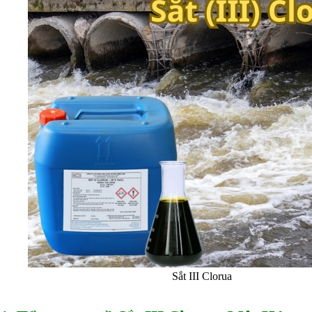
Hấp thụ khí độc Yucca
HÓA CHẤT XỬ LÝ NƯỚC
Xử lý nước hồ bơi
Xử lý nước sinh hoạt
Xử lý nước thải
Xử lý nước giếng khoan
Xử lý nước khác
DUNG MÔI CÔNG NGHIỆP
Pha sơn nước
Pha sơn epoxy
Pha sơn dầu
Pha sơn tĩnh điện
Dung môi khác
HƯƠNG LIỆU TINH DẦU
HÓA CHẤT CÔNG NGHIỆP
Axit
Hóa chất khác
Kiềm
Muối
Kim loại màu
Oxit kim loại
HÓA CHẤT THÍ NGHIỆM
Sắt III Clorua
Hóa chất thí nghiệm
Thiết bị phòng thí nghiệm
HÓA CHẤT NÔNG NGHIỆP