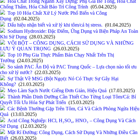
Hóa Chất Trong Ngành Xây Dựng: Phụ Gia Bê Tông, Hóa Chất
Chống Thấm, Hóa Chất Bảo Trì Công Trình
(05.04.2025)
Top 10 Hóa Chất Xử Lý Nước Phổ Biến và Công
Dụng
(02.04.2025)
Dấu hiệu nhận biết và xử lý khi tôm/cá bị stress.
(01.04.2025)
Sodium Hydroxide: Đặc Điểm, Ứng Dụng và Biện Pháp An Toàn
Khi Sử Dụng
(28.03.2025)
VÔI BỘT – CÔNG DỤNG, CÁCH SỬ DỤNG VÀ NHỮNG
LƯU Ý QUAN TRỌNG
(26.03.2025)
Top 10 Phụ Gia Thực Phẩm Bán Chạy Nhất Trên Thị
Trường
(24.03.2025)
So sánh PAC Ấn Độ và PAC Trung Quốc – Lựa chọn nào tối ưu
cho xử lý nước?
(22.03.2025)
Sự Thật Về MSG (Bột Ngọt): Nó Có Thực Sự Gây Hại
Không?
(21.03.2025)
Mẹo Làm Sạch Nước Giếng Đơn Giản, Hiệu Quả
(17.03.2025)
Thành Phần Dinh Dưỡng Cần Thiết Cho Từng Loại Tôm/Cá: Bí
Quyết Tối Ưu Hóa Sự Phát Triển
(15.03.2025)
Các Bệnh Thường Gặp Trên Tôm, Cá Và Cách Phòng Ngừa Hiệu
Quả
(13.03.2025)
Acid Công Nghiệp: HCl, H₂SO₄, HNO₃ – Công Dụng Và Cách
Sử Dụng
(12.03.2025)
Mật Rỉ Đường: Công Dụng, Cách Sử Dụng Và Những Điều Cần
Biết
(26.03.2025)