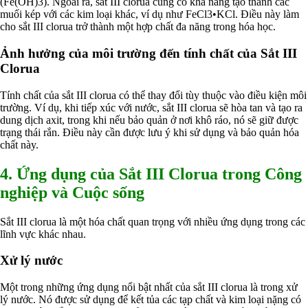
(Fe(OH)3). Ngoài ra, sắt III clorua cũng có khả năng tạo thành các
muối kép với các kim loại khác, ví dụ như FeCl3•KCl. Điều này làm
cho sắt III clorua trở thành một hợp chất đa năng trong hóa học.
Ảnh hưởng của môi trường đến tính chất của Sắt III
Clorua
Tính chất của sắt III clorua có thể thay đổi tùy thuộc vào điều kiện môi
trường. Ví dụ, khi tiếp xúc với nước, sắt III clorua sẽ hòa tan và tạo ra
dung dịch axit, trong khi nếu bảo quản ở nơi khô ráo, nó sẽ giữ được
trạng thái rắn. Điều này cần được lưu ý khi sử dụng và bảo quản hóa
chất này.
4. Ứng dụng của Sắt III Clorua trong Công
nghiệp và Cuộc sống
Sắt III clorua là một hóa chất quan trọng với nhiều ứng dụng trong các
lĩnh vực khác nhau.
Xử lý nước
Một trong những ứng dụng nổi bật nhất của sắt III clorua là trong xử
lý nước. Nó được sử dụng để kết tủa các tạp chất và kim loại nặng có