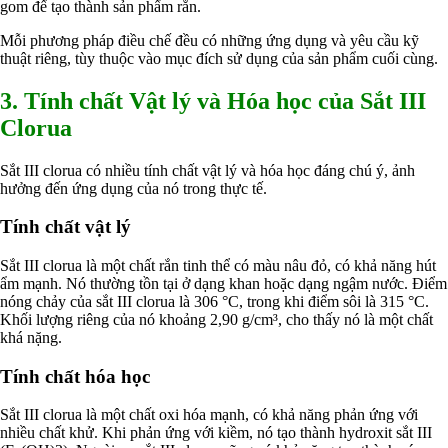
gom để tạo thành sản phẩm rắn.
Mỗi phương pháp điều chế đều có những ứng dụng và yêu cầu kỹ
thuật riêng, tùy thuộc vào mục đích sử dụng của sản phẩm cuối cùng.
3. Tính chất Vật lý và Hóa học của Sắt III
Clorua
Sắt III clorua có nhiều tính chất vật lý và hóa học đáng chú ý, ảnh
hưởng đến ứng dụng của nó trong thực tế.
Tính chất vật lý
Sắt III clorua là một chất rắn tinh thể có màu nâu đỏ, có khả năng hút
ẩm mạnh. Nó thường tồn tại ở dạng khan hoặc dạng ngậm nước. Điểm
nóng chảy của sắt III clorua là 306 °C, trong khi điểm sôi là 315 °C.
Khối lượng riêng của nó khoảng 2,90 g/cm³, cho thấy nó là một chất
khá nặng.
Tính chất hóa học
Sắt III clorua là một chất oxi hóa mạnh, có khả năng phản ứng với
nhiều chất khử. Khi phản ứng với kiềm, nó tạo thành hydroxit sắt III