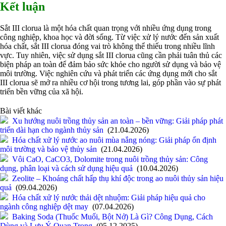
Kết luận
Sắt III clorua là một hóa chất quan trọng với nhiều ứng dụng trong
công nghiệp, khoa học và đời sống. Từ việc xử lý nước đến sản xuất
hóa chất, sắt III clorua đóng vai trò không thể thiếu trong nhiều lĩnh
vực. Tuy nhiên, việc sử dụng sắt III clorua cũng cần phải tuân thủ các
biện pháp an toàn để đảm bảo sức khỏe cho người sử dụng và bảo vệ
môi trường. Việc nghiên cứu và phát triển các ứng dụng mới cho sắt
III clorua sẽ mở ra nhiều cơ hội trong tương lai, góp phần vào sự phát
triển bền vững của xã hội.
Bài viết khác
Xu hướng nuôi trồng thủy sản an toàn – bền vững: Giải pháp phát
triển dài hạn cho ngành thủy sản
(21.04.2026)
Hóa chất xử lý nước ao nuôi mùa nắng nóng: Giải pháp ổn định
môi trường và bảo vệ thủy sản
(21.04.2026)
Vôi CaO, CaCO3, Dolomite trong nuôi trồng thủy sản: Công
dụng, phân loại và cách sử dụng hiệu quả
(10.04.2026)
Zeolite – Khoáng chất hấp thụ khí độc trong ao nuôi thủy sản hiệu
quả
(09.04.2026)
Hóa chất xử lý nước thải dệt nhuộm: Giải pháp hiệu quả cho
ngành công nghiệp dệt may
(07.04.2026)
Baking Soda (Thuốc Muối, Bột Nở) Là Gì? Công Dụng, Cách
Dùng và Lưu Ý Quan Trọng
(05.12.2025)