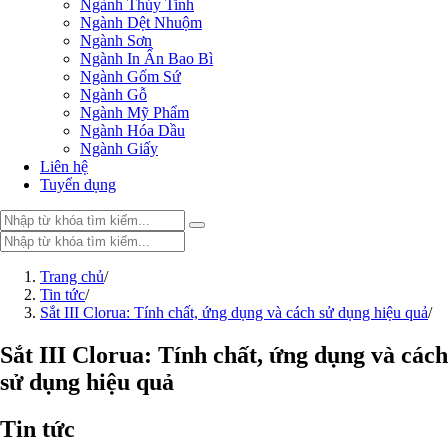
Ngành Thủy Tinh
Ngành Dệt Nhuộm
Ngành Sơn
Ngành In Ấn Bao Bì
Ngành Gốm Sứ
Ngành Gỗ
Ngành Mỹ Phẩm
Ngành Hóa Dầu
Ngành Giấy
Liên hệ
Tuyển dụng
Trang chủ
Trang chủ
/
Sản phẩm
Tin tức
/
Sắt III Clorua: Tính chất, ứng dụng và cách sử dụng hiệu quả
PHỤ GIA THỰC PHẨM
/
Tinh bột biến tính
Màu thực phẩm
Sắt III Clorua: Tính chất, ứng dụng và cách
Hương liệu thực phẩm
sử dụng hiệu quả
Chất phụ gia điều vị tạo ngọt
Chất phụ gia oxy hóa giữ màu
Chất phụ gia nhũ hóa làm dày
Tin tức
Chất phụ gia chống đông vón