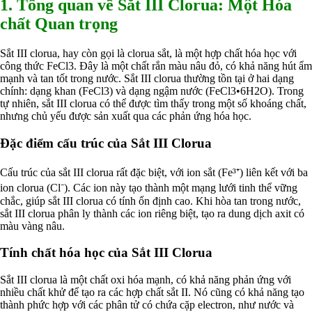
1. Tổng quan về Sắt III Clorua: Một Hóa
Nguyên liệu phân bón
chất Quan trọng
Chế phẩm sinh học
Nguyên liệu chăn nuôi
HÓA CHẤT XÂY DỰNG
Sắt III clorua, hay còn gọi là clorua sắt, là một hợp chất hóa học với
Chống thấm sika
công thức FeCl3. Đây là một chất rắn màu nâu đỏ, có khả năng hút ẩm
Silicone Dow Corning
mạnh và tan tốt trong nước. Sắt III clorua thường tồn tại ở hai dạng
Silicone KCC
chính: dạng khan (FeCl3) và dạng ngậm nước (FeCl3•6H2O). Trong
Silicone Apollo
tự nhiên, sắt III clorua có thể được tìm thấy trong một số khoáng chất,
Silicone Kingbond
nhưng chủ yếu được sản xuất qua các phản ứng hóa học.
Silicone Shinetsu
Keo Silicone
Đặc điểm cấu trúc của Sắt III Clorua
Hóa chất khác
Giới Thiệu
Đối tác
Cấu trúc của sắt III clorua rất đặc biệt, với ion sắt (Fe³⁺) liên kết với ba
Quy trình sản xuất
ion clorua (Cl⁻). Các ion này tạo thành một mạng lưới tinh thể vững
Tin tức
chắc, giúp sắt III clorua có tính ổn định cao. Khi hòa tan trong nước,
VMC GROUP
sắt III clorua phân ly thành các ion riêng biệt, tạo ra dung dịch axit có
Ngành Hóa Chất
màu vàng nâu.
Tẩy Rửa Diệt Khuẩn
Ngành Thực Phẩm
Tính chất hóa học của Sắt III Clorua
Ngành Nông Nghiệp
Ngành Thủy Sản
Sắt III clorua là một chất oxi hóa mạnh, có khả năng phản ứng với
Ngành Môi Trường
nhiều chất khử để tạo ra các hợp chất sắt II. Nó cũng có khả năng tạo
Ngành Nhựa
thành phức hợp với các phân tử có chứa cặp electron, như nước và
Ngành Xây Dựng