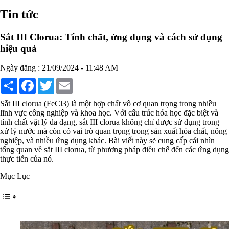
Chất phụ gia tạo cấu trúc
Tin tức
Chất phụ gia bảo quản
Chất phụ gia nem giò chả
Chất phụ gia bún mì phở
Sắt III Clorua: Tính chất, ứng dụng và cách sử dụng
Chất phụ gia bánh kẹo kem
hiệu quả
Chất phụ gia nước giải khát
Chất phụ gia xúc xích
Ngày đăng : 21/09/2024 - 11:48 AM
Chất phụ gia nước mắm
Chất phụ gia rau củ quả
Share
Facebook
Twitter
Email
Chất phụ gia thạch rau câu
Chất phụ gia đậu hũ
Sắt III clorua (FeCl3) là một hợp chất vô cơ quan trọng trong nhiều
HÓA CHẤT TẨY RỬA
lĩnh vực công nghiệp và khoa học. Với cấu trúc hóa học đặc biệt và
Tẩy rửa công nghiệp
tính chất vật lý đa dạng, sắt III clorua không chỉ được sử dụng trong
Tẩy rửa sinh hoạt
xử lý nước mà còn có vai trò quan trọng trong sản xuất hóa chất, nông
Tẩy rửa ô tô xe máy
nghiệp, và nhiều ứng dụng khác. Bài viết này sẽ cung cấp cái nhìn
Tẩy cáu cặn đường ống
tổng quan về sắt III clorua, từ phương pháp điều chế đến các ứng dụng
Tẩy rửa khác
thực tiễn của nó.
HÓA CHẤT THỦY SẢN
Hóa chất xử lý nước
Mục Lục
Men đường ruột
Men vi sinh EM gốc
Bổ sung khoáng chất
Bổ gan và giải độc gan
Phòng và trị bệnh
Bổ sung dinh dưỡng tăng trọng