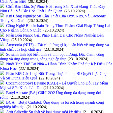
Cách Nhận Biết
(28.10.2024)
Chất Bán Dẫn: Sự Phục Hồi Trong Sản Xuất Đang Thúc Đẩy
Nhu Cầu Về Các Hóa Chất Liên Quan
(26.10.2024)
Khí Công Nghiệp: Sự Cần Thiết Của Oxy, Nitơ, Và Cacbonic
Trong Sản Xuất
(26.10.2024)
Công Nghệ Blockchain Trong Thực Phẩm: Giải Pháp Tương Lai
Cho Ngành Công Nghiệp
(25.10.2024)
Phân Bón Nano: Giải Pháp Hiện Đại Cho Nông Nghiệp Bền
Vững
(25.10.2024)
Ammonia (NH3) – Tất cả những gì bạn cần biết về ứng dụng và
tính chất của hợp chất này
(23.10.2024)
So sánh tinh bột biến tính và tinh bột thường: Đặc điểm, công
dụng và ứng dụng trong công nghiệp thự
(23.10.2024)
Nuôi Tinh Thể Tại Nhà – Hành Trình Khám Phá Sự Kỳ Diệu Của
Khoa Học
(22.10.2024)
Phân Biệt Các Loại Bột Trong Thực Phẩm: Bí Quyết Lựa Chọn
Và Sử Dụng Hiệu Quả
(22.10.2024)
Cocamidopropyl Betaine (CAB) – Bí Quyết Cho Đôi Tay Mềm
Mại và Sức Khỏe Làn Da
(21.10.2024)
Butyl Acetate (BA) C6H12O2 Ứng dụng đa dạng trong đời
sống
(21.10.2024)
BCA – Butyl Carbitol: Ứng dụng và lợi ích trong ngành công
nghiệp hiện đại
(21.10.2024)
Axit Salicylic Sự thật về loại dung môi kỳ diệu
(21.10.2024)