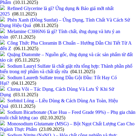
Phẩm
(10.11.2025)
Refined Glycerine là gì? Ứng dụng & Báo giá mới nhất
2025
(08.11.2025)
Phèn Xanh (Đồng Sunfat) – Ứng Dụng, Tính Chất Và Cách Sử
Dụng Hiệu Quả
(08.11.2025)
Melamine C3H6N6 là gì? Tính chất, ứng dụng và lưu ý an
toàn
(07.11.2025)
Công Thức Pha Cloramin B Chuẩn – Hướng Dẫn Chi Tiết Từ A
đến Z
(06.11.2025)
Quặng Diatomite – Nguồn gốc, ứng dụng và các sản phẩm từ đất
tảo cát
(05.11.2025)
Sodium Lauryl Sulfate là chất giặt rửa tổng hợp: Thành phần phổ
biến trong mỹ phẩm và chất tẩy rửa
(04.11.2025)
Sodium Laureth Sulfate trong Dầu Gội Đầu: Tốt Hay Có
Hại?
(04.11.2025)
Clorua Vôi – Tác Dụng, Cách Dùng Và Lưu Ý Khi Sử
Dụng
(03.11.2025)
Sorbitol Lỏng – Liều Dùng & Cách Dùng An Toàn, Hiệu
Quả
(03.11.2025)
Sodium Bicarbonate (Xue Hua – Feed Grade 99%) – Phụ gia chăn
nuôi chất lượng cao
(02.10.2025)
Monosodium Glutamate (MSG) – Bột Ngọt Chất Lượng Cao Cho
Ngành Thực Phẩm
(23.09.2025)
Sodium Nitrite (NaNO₂) – Hóa chất công nghiệp và thực