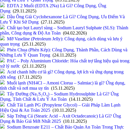
EDTA 2 Muối (EDTA 2Na) Là Gì? Công Dụng, Ứng
Dụng
(29.11.2025)
Dầu Ông Già Cyclohexanone Là Gì? Công Dụng, Ưu Điểm Và
Lưu Ý Khi Sử Dụng
(27.11.2025)
Chất tạo bọt Lauryl sùng – Sodium Lauryl Sulphate (SLS): Thành
phần, Công dụng & Độ An Toàn
(04.02.2026)
Mỡ Vaseline (Petroleum Jelly): Công dụng, cách dùng và lưu ý
quan trọng
(25.11.2025)
Phèn Chua (Phèn Kép): Công Dụng, Thành Phần, Cách Dùng và
Những Lưu Ý Quan Trọng
(24.11.2025)
PAC – Poly Aluminium Chloride: Hóa chất trợ lắng hiệu quả trong
xử lý nước
(21.11.2025)
Acid chanh hữu cơ là gì? Công dụng, lợi ích và ứng dụng trong
đời sống
(17.11.2025)
Muối lạnh (NH4Cl – Amoni Clorua – Salmiac) là gì? Ứng dụng,
tính chất và nơi mua uy tín
(15.11.2025)
Tẩy Đường (Na₂S₂O₄) – Sodium Hydrosulphite Là Gì? Ứng
Dụng, Tính Chất & Lưu Ý An Toàn
(14.11.2025)
Chất Tải Lạnh PG (Propylene Glycol) – Giải Pháp Làm Lạnh
Hiệu Quả & An Toàn 2025
(10.11.2025)
Sáp Trứng Cá (Stearic Acid – Axit Octadecanoic) Là Gì? Ứng
Dụng & Báo Giá Mới Nhất 2025
(10.11.2025)
Sodium Benzoate E211 – Chất Bảo Quản An Toàn Trong Thực