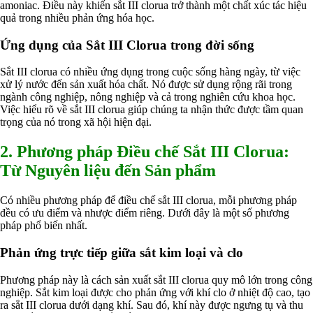
amoniac. Điều này khiến sắt III clorua trở thành một chất xúc tác hiệu
Ngành Cao Su
quả trong nhiều phản ứng hóa học.
Ngành Xi Mạ
Ngành Thủy Tinh
Ứng dụng của Sắt III Clorua trong đời sống
Ngành Dệt Nhuộm
Ngành Sơn
Sắt III clorua có nhiều ứng dụng trong cuộc sống hàng ngày, từ việc
Ngành In Ấn Bao Bì
xử lý nước đến sản xuất hóa chất. Nó được sử dụng rộng rãi trong
Ngành Gốm Sứ
ngành công nghiệp, nông nghiệp và cả trong nghiên cứu khoa học.
Ngành Gỗ
Việc hiểu rõ về sắt III clorua giúp chúng ta nhận thức được tầm quan
Ngành Mỹ Phẩm
trọng của nó trong xã hội hiện đại.
Ngành Hóa Dầu
Ngành Giấy
Liên hệ
2. Phương pháp Điều chế Sắt III Clorua:
Tuyển dụng
Từ Nguyên liệu đến Sản phẩm
Có nhiều phương pháp để điều chế sắt III clorua, mỗi phương pháp
đều có ưu điểm và nhược điểm riêng. Dưới đây là một số phương
pháp phổ biến nhất.
Phản ứng trực tiếp giữa sắt kim loại và clo
Phương pháp này là cách sản xuất sắt III clorua quy mô lớn trong công
nghiệp. Sắt kim loại được cho phản ứng với khí clo ở nhiệt độ cao, tạo
ra sắt III clorua dưới dạng khí. Sau đó, khí này được ngưng tụ và thu