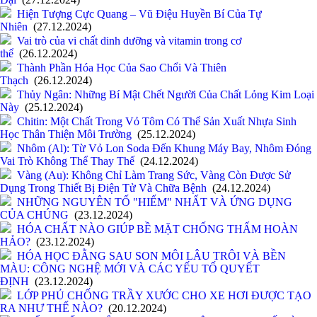
Hiện Tượng Cực Quang – Vũ Điệu Huyền Bí Của Tự
Nhiên
(27.12.2024)
Vai trò của vi chất dinh dưỡng và vitamin trong cơ
thể
(26.12.2024)
Thành Phần Hóa Học Của Sao Chổi Và Thiên
Thạch
(26.12.2024)
Thủy Ngân: Những Bí Mật Chết Người Của Chất Lỏng Kim Loại
Này
(25.12.2024)
Chitin: Một Chất Trong Vỏ Tôm Có Thể Sản Xuất Nhựa Sinh
Học Thân Thiện Môi Trường
(25.12.2024)
Nhôm (Al): Từ Vỏ Lon Soda Đến Khung Máy Bay, Nhôm Đóng
Vai Trò Không Thể Thay Thế
(24.12.2024)
Vàng (Au): Không Chỉ Làm Trang Sức, Vàng Còn Được Sử
Dụng Trong Thiết Bị Điện Tử Và Chữa Bệnh
(24.12.2024)
NHỮNG NGUYÊN TỐ "HIẾM" NHẤT VÀ ỨNG DỤNG
CỦA CHÚNG
(23.12.2024)
HÓA CHẤT NÀO GIÚP BỀ MẶT CHỐNG THẤM HOÀN
HẢO?
(23.12.2024)
HÓA HỌC ĐẰNG SAU SON MÔI LÂU TRÔI VÀ BỀN
MÀU: CÔNG NGHỆ MỚI VÀ CÁC YẾU TỐ QUYẾT
ĐỊNH
(23.12.2024)
LỚP PHỦ CHỐNG TRẦY XƯỚC CHO XE HƠI ĐƯỢC TẠO
RA NHƯ THẾ NÀO?
(20.12.2024)