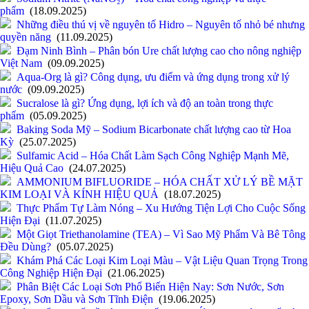
phẩm
(18.09.2025)
Những điều thú vị về nguyên tố Hidro – Nguyên tố nhỏ bé nhưng
quyền năng
(11.09.2025)
Đạm Ninh Bình – Phân bón Ure chất lượng cao cho nông nghiệp
Việt Nam
(09.09.2025)
Aqua-Org là gì? Công dụng, ưu điểm và ứng dụng trong xử lý
nước
(09.09.2025)
Sucralose là gì? Ứng dụng, lợi ích và độ an toàn trong thực
phẩm
(05.09.2025)
Baking Soda Mỹ – Sodium Bicarbonate chất lượng cao từ Hoa
Kỳ
(25.07.2025)
Sulfamic Acid – Hóa Chất Làm Sạch Công Nghiệp Mạnh Mẽ,
Hiệu Quả Cao
(24.07.2025)
AMMONIUM BIFLUORIDE – HÓA CHẤT XỬ LÝ BỀ MẶT
KIM LOẠI VÀ KÍNH HIỆU QUẢ
(18.07.2025)
Thực Phẩm Tự Làm Nóng – Xu Hướng Tiện Lợi Cho Cuộc Sống
Hiện Đại
(11.07.2025)
Một Giọt Triethanolamine (TEA) – Vì Sao Mỹ Phẩm Và Bê Tông
Đều Dùng?
(05.07.2025)
Khám Phá Các Loại Kim Loại Màu – Vật Liệu Quan Trọng Trong
Công Nghiệp Hiện Đại
(21.06.2025)
Phân Biệt Các Loại Sơn Phổ Biến Hiện Nay: Sơn Nước, Sơn
Epoxy, Sơn Dầu và Sơn Tĩnh Điện
(19.06.2025)