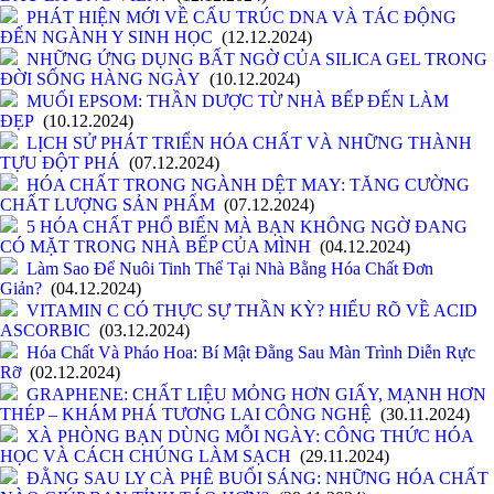
PHÁT HIỆN MỚI VỀ CẤU TRÚC DNA VÀ TÁC ĐỘNG
ĐẾN NGÀNH Y SINH HỌC
(12.12.2024)
NHỮNG ỨNG DỤNG BẤT NGỜ CỦA SILICA GEL TRONG
ĐỜI SỐNG HÀNG NGÀY
(10.12.2024)
MUỐI EPSOM: THẦN DƯỢC TỪ NHÀ BẾP ĐẾN LÀM
ĐẸP
(10.12.2024)
LỊCH SỬ PHÁT TRIỂN HÓA CHẤT VÀ NHỮNG THÀNH
TỰU ĐỘT PHÁ
(07.12.2024)
HÓA CHẤT TRONG NGÀNH DỆT MAY: TĂNG CƯỜNG
CHẤT LƯỢNG SẢN PHẨM
(07.12.2024)
5 HÓA CHẤT PHỔ BIẾN MÀ BẠN KHÔNG NGỜ ĐANG
CÓ MẶT TRONG NHÀ BẾP CỦA MÌNH
(04.12.2024)
Làm Sao Để Nuôi Tinh Thể Tại Nhà Bằng Hóa Chất Đơn
Giản?
(04.12.2024)
VITAMIN C CÓ THỰC SỰ THẦN KỲ? HIỂU RÕ VỀ ACID
ASCORBIC
(03.12.2024)
Hóa Chất Và Pháo Hoa: Bí Mật Đằng Sau Màn Trình Diễn Rực
Rỡ
(02.12.2024)
GRAPHENE: CHẤT LIỆU MỎNG HƠN GIẤY, MẠNH HƠN
THÉP – KHÁM PHÁ TƯƠNG LAI CÔNG NGHỆ
(30.11.2024)
XÀ PHÒNG BẠN DÙNG MỖI NGÀY: CÔNG THỨC HÓA
HỌC VÀ CÁCH CHÚNG LÀM SẠCH
(29.11.2024)
ĐẰNG SAU LY CÀ PHÊ BUỔI SÁNG: NHỮNG HÓA CHẤT