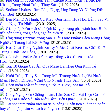
Phụ Gia Thức Ăn Giúp Tăng Cường Miễn Dịch Và Sức Đề
Kháng Trong Nuôi Trồng Thủy Sản
(11.02.2025)
Sodium Hydrosulfite: Công Dụng, Ứng Dụng Và Những Điều
Cần Biết
(20.03.2025)
Lên Men Dưa Hành, Củ Kiệu: Quá Trình Hóa Học Đằng Sau Vị
Chua Ngọt Tự Nhiên
(23.01.2025)
Giải pháp kiểm soát sâu bệnh bằng phương pháp sinh học: Bước
tiến bền vững trong nông nghiệp hiện đạ
(23.01.2025)
Ứng dụng Enzyme trong Sản Xuất Thực Phẩm: Cách Mạng Công
Nghệ và Tương Lai Bền Vững
(21.01.2025)
Hóa Chất Trong Ngành Xử Lý Nước: Chất Keo Tụ, Chất Khử
Trùng, Chất Tạo Bông
(18.01.2025)
Các Bệnh Phổ Biến Trên Cây Trồng Và Giải Pháp Hóa
Học
(17.01.2025)
Top 10 Giống Cây Ăn Quả Mang Lại Hiệu Quả Kinh Tế
Cao
(16.01.2025)
Nuôi Trồng Thủy Sản Trong Môi Trường Nước Lợ Và Nước
Mặn: Hướng Đi Bền Vững Cho Ngành Thủy Sản
(16.01.2025)
Cách kiểm soát chất lượng nước: pH, oxy hòa tan, độ
mặn.
(15.01.2025)
Công Nghệ Siêu Chống Thấm: Làm Sao Các Vật Liệu Có Thể
Chống Lại Nước Và Bẩn Một Cách Hiệu Quả?
(14.01.2025)
Tại sao thực phẩm tươi lại dễ bị hỏng? Phân tích quá trình phân
hủy của thực phẩm và cách chúng ta c
(13.01.2025)