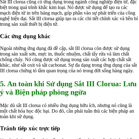
Sắt III clorua cũng có ứng dụng trong ngành công nghiệp điện tử, đặc
biệt trong quá trình khắc kim loại. Nó được sử dụng để tạo ra các
mạch điện tử in trên bảng mạch, góp phần vào sự phát triển của công
nghệ hiện đại. Sắt III clorua giúp tạo ra các chi tiết chính xác và bền bỉ
trong sản xuất thiết bị điện tử.
Các ứng dụng khác
Ngoài những ứng dụng đã đề cập, sắt III clorua còn được sử dụng
trong sản xuất sơn, mực in, thuốc nhuộm, chất tẩy rửa và làm chất
chống cháy. Nó cũng được sử dụng trong sản xuất các hợp chất sắt
khác, như sắt oxit và sắt cacbonat. Sự đa dạng trong ứng dụng của sắt
III clorua chứng tỏ tầm quan trọng của nó trong đời sống hàng ngày.
5. An toàn khi Sử dụng Sắt III Clorua: Lưu
ý và Biện pháp phòng ngừa
Mặc dù sắt III clorua có nhiều ứng dụng hữu ích, nhưng nó cũng là
một chất hóa học độc hại. Do đó, cần phải tuân thủ các biện pháp an
toàn khi sử dụng.
Tránh tiếp xúc trực tiếp