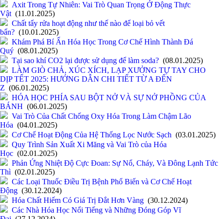
Axit Trong Tự Nhiên: Vai Trò Quan Trọng Ở Động Thực
Vật
(11.01.2025)
Chất tẩy rửa hoạt động như thế nào để loại bỏ vết
bẩn?
(10.01.2025)
Khám Phá Bí Ẩn Hóa Học Trong Cơ Chế Hình Thành Đá
Quý
(08.01.2025)
Tại sao khí CO2 lại được sử dụng để làm soda?
(08.01.2025)
LÀM GIÒ CHẢ, XÚC XÍCH, LẠP XƯỞNG TỰ TAY CHO
DỊP TẾT 2025: HƯỚNG DẪN CHI TIẾT TỪ A ĐẾN
Z
(06.01.2025)
HÓA HỌC PHÍA SAU BỘT NỞ VÀ SỰ NỞ PHỒNG CỦA
BÁNH
(06.01.2025)
Vai Trò Của Chất Chống Oxy Hóa Trong Làm Chậm Lão
Hóa
(04.01.2025)
Cơ Chế Hoạt Động Của Hệ Thống Lọc Nước Sạch
(03.01.2025)
Quy Trình Sản Xuất Xi Măng và Vai Trò của Hóa
Học
(02.01.2025)
Phản Ứng Nhiệt Độ Cực Đoan: Sự Nổ, Cháy, Và Đông Lạnh Tức
Thì
(02.01.2025)
Các Loại Thuốc Điều Trị Bệnh Phổ Biến và Cơ Chế Hoạt
Động
(30.12.2024)
Hóa Chất Hiếm Có Giá Trị Đắt Hơn Vàng
(30.12.2024)
Các Nhà Hóa Học Nổi Tiếng và Những Đóng Góp Vĩ
Đại
(27.12.2024)