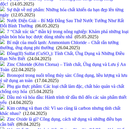
độc!
(14.05.2025)
Sự thật về mỹ phẩm: Những hóa chất khiến da bạn đẹp lên từng
ngày
(12.05.2025)
Nước Điện Giải – Bí Mật Đằng Sau Thứ Nước Tưởng Như Rất
Đỗi Bình Thường
(06.05.2025)
7 “Chất xúc tác” thần kỳ trong nông nghiệp: Khám phá những loại
phân bón hóa học được dùng nhiều nhấ
(05.05.2025)
Bí mật của muối lạnh: Ammonium Chloride – Chất rắn tưởng
thường, ứng dụng phi thường
(26.04.2025)
Đồng(II) Sulfat (CuSO₄): Tính Chất, Ứng Dụng và Những Điều
Bạn Nên Biết
(24.04.2025)
Zinc Chloride (Kẽm Clorua) – Tính chất, Ứng dụng và Lưu ý An
Toàn
(22.04.2025)
Bronopol trong nuôi trồng thủy sản: Công dụng, liều lượng và lưu
ý sử dụng an toàn
(17.04.2025)
Phụ gia thực phẩm: Các loại chất làm đặc, chất bảo quản và chất
chống oxy hóa
(15.04.2025)
Dầu mỏ và hóa dầu: Hành trình từ dầu thô đến các sản phẩm thiết
yếu
(14.04.2025)
Kim cương và than chì: Vì sao cùng là carbon nhưng tính chất
khác nhau?
(12.04.2025)
Zinc Oxide là gì? Công dụng, cách sử dụng và những điều bạn
cần biết
(09.04.2025)