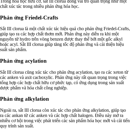
Trong hóa học hữu cơ, sắt III clorua đóng vai trò quan trọng như một
chất xúc tác trong nhiều phản ứng hóa học.
Phản ứng Friedel-Crafts
Sắt III clorua là một chất xúc tác hiệu quả cho phản ứng Friedel-Crafts,
giúp tạo ra các hợp chất thơm mới. Phản ứng này diễn ra khi một
nguyên tử hydro trên vòng benzen được thay thế bởi một gốc alkyl
hoặc acyl. Sắt III clorua giúp tăng tốc độ phản ứng và cải thiện hiệu
suất sản phẩm.
Phản ứng acylation
Sắt III clorua cũng xúc tác cho phản ứng acylation, tạo ra các xeton từ
các anken và axit cacboxylic. Phản ứng này rất quan trọng trong việc
tổng hợp các hợp chất hữu cơ phức tạp, có ứng dụng trong sản xuất
dược phẩm và hóa chất công nghiệp.
Phản ứng alkylation
Ngoài ra, sắt III clorua còn xúc tác cho phản ứng alkylation, giúp tạo
ra các ankan từ các anken và các hợp chất halogen. Điều này mở ra
nhiều cơ hội trong việc phát triển các sản phẩm hóa học mới và cải tiến
quy trình sản xuất.