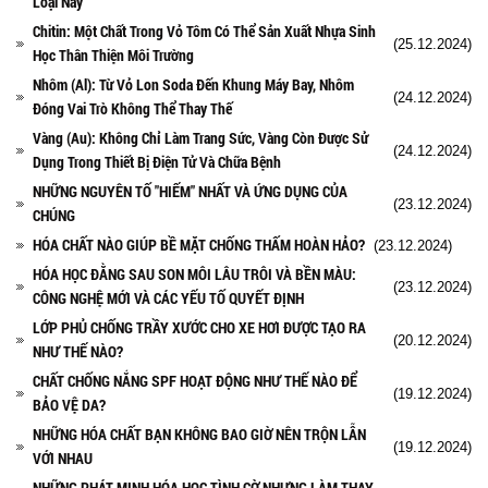
Loại Này
Chitin: Một Chất Trong Vỏ Tôm Có Thể Sản Xuất Nhựa Sinh
(25.12.2024)
Học Thân Thiện Môi Trường
Nhôm (Al): Từ Vỏ Lon Soda Đến Khung Máy Bay, Nhôm
(24.12.2024)
Đóng Vai Trò Không Thể Thay Thế
Vàng (Au): Không Chỉ Làm Trang Sức, Vàng Còn Được Sử
(24.12.2024)
Dụng Trong Thiết Bị Điện Tử Và Chữa Bệnh
NHỮNG NGUYÊN TỐ "HIẾM" NHẤT VÀ ỨNG DỤNG CỦA
(23.12.2024)
CHÚNG
HÓA CHẤT NÀO GIÚP BỀ MẶT CHỐNG THẤM HOÀN HẢO?
(23.12.2024)
HÓA HỌC ĐẰNG SAU SON MÔI LÂU TRÔI VÀ BỀN MÀU:
(23.12.2024)
CÔNG NGHỆ MỚI VÀ CÁC YẾU TỐ QUYẾT ĐỊNH
LỚP PHỦ CHỐNG TRẦY XƯỚC CHO XE HƠI ĐƯỢC TẠO RA
(20.12.2024)
NHƯ THẾ NÀO?
CHẤT CHỐNG NẮNG SPF HOẠT ĐỘNG NHƯ THẾ NÀO ĐỂ
(19.12.2024)
BẢO VỆ DA?
NHỮNG HÓA CHẤT BẠN KHÔNG BAO GIỜ NÊN TRỘN LẪN
(19.12.2024)
VỚI NHAU
NHỮNG PHÁT MINH HÓA HỌC TÌNH CỜ NHƯNG LÀM THAY