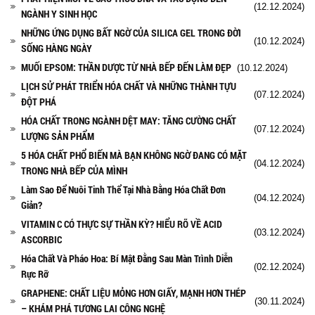
(12.12.2024)
NGÀNH Y SINH HỌC
NHỮNG ỨNG DỤNG BẤT NGỜ CỦA SILICA GEL TRONG ĐỜI
(10.12.2024)
SỐNG HÀNG NGÀY
MUỐI EPSOM: THẦN DƯỢC TỪ NHÀ BẾP ĐẾN LÀM ĐẸP
(10.12.2024)
LỊCH SỬ PHÁT TRIỂN HÓA CHẤT VÀ NHỮNG THÀNH TỰU
(07.12.2024)
ĐỘT PHÁ
HÓA CHẤT TRONG NGÀNH DỆT MAY: TĂNG CƯỜNG CHẤT
(07.12.2024)
LƯỢNG SẢN PHẨM
5 HÓA CHẤT PHỔ BIẾN MÀ BẠN KHÔNG NGỜ ĐANG CÓ MẶT
(04.12.2024)
TRONG NHÀ BẾP CỦA MÌNH
Làm Sao Để Nuôi Tinh Thể Tại Nhà Bằng Hóa Chất Đơn
(04.12.2024)
Giản?
VITAMIN C CÓ THỰC SỰ THẦN KỲ? HIỂU RÕ VỀ ACID
(03.12.2024)
ASCORBIC
Hóa Chất Và Pháo Hoa: Bí Mật Đằng Sau Màn Trình Diễn
(02.12.2024)
Rực Rỡ
GRAPHENE: CHẤT LIỆU MỎNG HƠN GIẤY, MẠNH HƠN THÉP
(30.11.2024)
– KHÁM PHÁ TƯƠNG LAI CÔNG NGHỆ