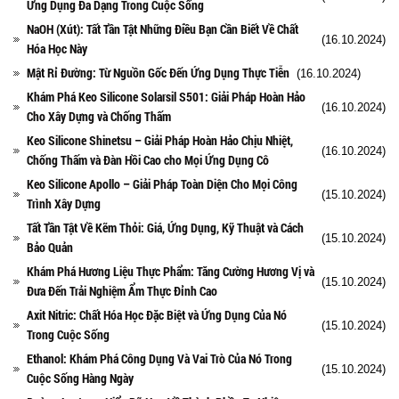
Ứng Dụng Đa Dạng Trong Cuộc Sống
NaOH (Xút): Tất Tần Tật Những Điều Bạn Cần Biết Về Chất
(16.10.2024)
Hóa Học Này
Mật Rỉ Đường: Từ Nguồn Gốc Đến Ứng Dụng Thực Tiễn
(16.10.2024)
Khám Phá Keo Silicone Solarsil S501: Giải Pháp Hoàn Hảo
(16.10.2024)
Cho Xây Dựng và Chống Thấm
Keo Silicone Shinetsu – Giải Pháp Hoàn Hảo Chịu Nhiệt,
(16.10.2024)
Chống Thấm và Đàn Hồi Cao cho Mọi Ứng Dụng Cô
Keo Silicone Apollo – Giải Pháp Toàn Diện Cho Mọi Công
(15.10.2024)
Trình Xây Dựng
Tất Tần Tật Về Kẽm Thỏi: Giá, Ứng Dụng, Kỹ Thuật và Cách
(15.10.2024)
Bảo Quản
Khám Phá Hương Liệu Thực Phẩm: Tăng Cường Hương Vị và
(15.10.2024)
Đưa Đến Trải Nghiệm Ẩm Thực Đỉnh Cao
Axit Nitric: Chất Hóa Học Đặc Biệt và Ứng Dụng Của Nó
(15.10.2024)
Trong Cuộc Sống
Ethanol: Khám Phá Công Dụng Và Vai Trò Của Nó Trong
(15.10.2024)
Cuộc Sống Hàng Ngày