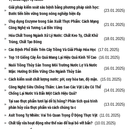
Giải pháp kiểm soát sâu bệnh bằng phương pháp sinh học:
(23.01.2025)
Bước tiến bền vững trong nông nghiệp hiện đạ
Ứng dụng Enzyme trong Sản Xuất Thực Phẩm: Cách Mạng
(21.01.2025)
Công Nghệ và Tương Lai Bền Vững
Hóa Chất Trong Ngành Xử Lý Nước: Chất Keo Tụ, Chất Khử
(18.01.2025)
Trùng, Chất Tạo Bông
Các Bệnh Phổ Biến Trên Cây Trồng Và Giải Pháp Hóa Học
(17.01.2025)
Top 10 Giống Cây Ăn Quả Mang Lại Hiệu Quả Kinh Tế Cao
(16.01.2025)
Nuôi Trồng Thủy Sản Trong Môi Trường Nước Lợ Và Nước
(16.01.2025)
Mặn: Hướng Đi Bền Vững Cho Ngành Thủy Sản
Cách kiểm soát chất lượng nước: pH, oxy hòa tan, độ mặn.
(15.01.2025)
Công Nghệ Siêu Chống Thấm: Làm Sao Các Vật Liệu Có Thể
(14.01.2025)
Chống Lại Nước Và Bẩn Một Cách Hiệu Quả?
Tại sao thực phẩm tươi lại dễ bị hỏng? Phân tích quá trình
(13.01.2025)
phân hủy của thực phẩm và cách chúng ta c
Axit Trong Tự Nhiên: Vai Trò Quan Trọng Ở Động Thực Vật
(11.01.2025)
Chất tẩy rửa hoạt động như thế nào để loại bỏ vết bẩn?
(10.01.2025)