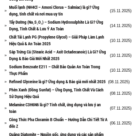
Hóa chất khác
Muối lạnh (NH4Cl – Amoni Clorua – Salmiac) là gì? Ứng
Giới Thiệu
(15.11.2025)
dụng, tính chất và nơi mua uy tín
Đối tác
Tẩy Đường (Na₂S₂O₄) – Sodium Hydrosulphite Là Gì? Ứng
Quy trình sản xuất
(14.11.2025)
Dụng, Tính Chất & Lưu Ý An Toàn
Tin tức
Chất Tải Lạnh PG (Propylene Glycol) – Giải Pháp Làm Lạnh
VMC GROUP
(10.11.2025)
Hiệu Quả & An Toàn 2025
Ngành Hóa Chất
Tẩy Rửa Diệt Khuẩn
Sáp Trứng Cá (Stearic Acid – Axit Octadecanoic) Là Gì? Ứng
(10.11.2025)
Ngành Thực Phẩm
Dụng & Báo Giá Mới Nhất 2025
Ngành Nông Nghiệp
Sodium Benzoate E211 – Chất Bảo Quản An Toàn Trong
(10.11.2025)
Ngành Thủy Sản
Thực Phẩm
Ngành Môi Trường
Refined Glycerine là gì? Ứng dụng & Báo giá mới nhất 2025
(08.11.2025)
Ngành Nhựa
Phèn Xanh (Đồng Sunfat) – Ứng Dụng, Tính Chất Và Cách
Ngành Xây Dựng
(08.11.2025)
Sử Dụng Hiệu Quả
Ngành Cao Su
Melamine C3H6N6 là gì? Tính chất, ứng dụng và lưu ý an
Ngành Xi Mạ
(07.11.2025)
toàn
Ngành Thủy Tinh
Ngành Dệt Nhuộm
Công Thức Pha Cloramin B Chuẩn – Hướng Dẫn Chi Tiết Từ A
(06.11.2025)
Ngành Sơn
đến Z
Ngành In Ấn Bao Bì
Quặng Diatomite – Nguồn gốc, ứng dụng và các sản phẩm