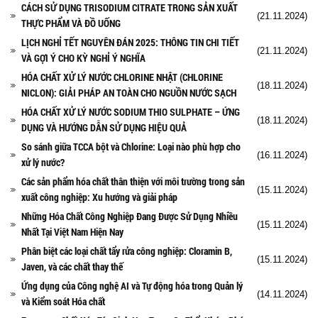
CÁCH SỬ DỤNG TRISODIUM CITRATE TRONG SẢN XUẤT
(21.11.2024)
THỰC PHẨM VÀ ĐỒ UỐNG
LỊCH NGHỈ TẾT NGUYÊN ĐÁN 2025: THÔNG TIN CHI TIẾT
(21.11.2024)
VÀ GỢI Ý CHO KỲ NGHỈ Ý NGHĨA
HÓA CHẤT XỬ LÝ NƯỚC CHLORINE NHẬT (CHLORINE
(18.11.2024)
NICLON): GIẢI PHÁP AN TOÀN CHO NGUỒN NƯỚC SẠCH
HÓA CHẤT XỬ LÝ NƯỚC SODIUM THIO SULPHATE – ỨNG
(18.11.2024)
DỤNG VÀ HƯỚNG DẪN SỬ DỤNG HIỆU QUẢ
So sánh giữa TCCA bột và Chlorine: Loại nào phù hợp cho
(16.11.2024)
xử lý nước?
Các sản phẩm hóa chất thân thiện với môi trường trong sản
(15.11.2024)
xuất công nghiệp: Xu hướng và giải pháp
Những Hóa Chất Công Nghiệp Đang Được Sử Dụng Nhiều
(15.11.2024)
Nhất Tại Việt Nam Hiện Nay
Phân biệt các loại chất tẩy rửa công nghiệp: Cloramin B,
(15.11.2024)
Javen, và các chất thay thế
Ứng dụng của Công nghệ AI và Tự động hóa trong Quản lý
(14.11.2024)
và Kiểm soát Hóa chất