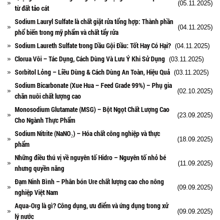
Ngành Gốm Sứ
(05.11.2025)
từ đất tảo cát
Ngành Gỗ
Sodium Lauryl Sulfate là chất giặt rửa tổng hợp: Thành phần
Ngành Mỹ Phẩm
(04.11.2025)
phổ biến trong mỹ phẩm và chất tẩy rửa
Ngành Hóa Dầu
Sodium Laureth Sulfate trong Dầu Gội Đầu: Tốt Hay Có Hại?
Ngành Giấy
(04.11.2025)
Liên hệ
Clorua Vôi – Tác Dụng, Cách Dùng Và Lưu Ý Khi Sử Dụng
(03.11.2025)
Tuyển dụng
Sorbitol Lỏng – Liều Dùng & Cách Dùng An Toàn, Hiệu Quả
(03.11.2025)
Sodium Bicarbonate (Xue Hua – Feed Grade 99%) – Phụ gia
(02.10.2025)
chăn nuôi chất lượng cao
Monosodium Glutamate (MSG) – Bột Ngọt Chất Lượng Cao
(23.09.2025)
Cho Ngành Thực Phẩm
Sodium Nitrite (NaNO₂) – Hóa chất công nghiệp và thực
(18.09.2025)
phẩm
Những điều thú vị về nguyên tố Hidro – Nguyên tố nhỏ bé
(11.09.2025)
nhưng quyền năng
Đạm Ninh Bình – Phân bón Ure chất lượng cao cho nông
(09.09.2025)
nghiệp Việt Nam
Aqua-Org là gì? Công dụng, ưu điểm và ứng dụng trong xử
(09.09.2025)
lý nước