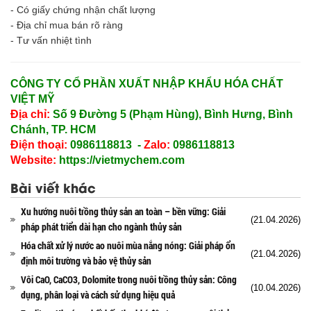
Men vi sinh EM gốc
- Có giấy chứng nhận chất lượng
Bổ sung khoáng chất
- Địa chỉ mua bán rõ ràng
Bổ gan và giải độc gan
- Tư vấn nhiệt tình
Phòng và trị bệnh
Bổ sung dinh dưỡng tăng trọng
Hấp thụ khí độc Yucca
CÔNG TY CỔ PHẦN XUẤT NHẬP KHẨU HÓA CHẤT
HÓA CHẤT XỬ LÝ NƯỚC
VIỆT MỸ
Xử lý nước hồ bơi
Địa chỉ:
Số 9 Đường 5 (Phạm Hùng), Bình Hưng, Bình
Xử lý nước sinh hoạt
Chánh, TP. HCM
Xử lý nước thải
Điện thoại:
0986118813 -
Zalo:
0986118813
Xử lý nước giếng khoan
Website:
https://vietmychem.com
Xử lý nước khác
DUNG MÔI CÔNG NGHIỆP
Bài viết khác
Pha sơn nước
Xu hướng nuôi trồng thủy sản an toàn – bền vững: Giải
Pha sơn epoxy
(21.04.2026)
pháp phát triển dài hạn cho ngành thủy sản
Pha sơn dầu
Hóa chất xử lý nước ao nuôi mùa nắng nóng: Giải pháp ổn
Pha sơn tĩnh điện
(21.04.2026)
định môi trường và bảo vệ thủy sản
Dung môi khác
Vôi CaO, CaCO3, Dolomite trong nuôi trồng thủy sản: Công
HƯƠNG LIỆU TINH DẦU
(10.04.2026)
dụng, phân loại và cách sử dụng hiệu quả
HÓA CHẤT CÔNG NGHIỆP