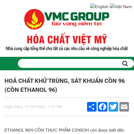
Trang chủ
Sản phẩm
HOÁ CHẤT KHỬ TRÙNG, SÁT KHUẨN CỒN 96
PHỤ GIA THỰC PHẨM
(CỒN ETHANOL 96)
Tinh bột biến tính
Màu thực phẩm
Share
Facebook
Twitter
Em
Hương liệu thực phẩm
Ngày đăng : 07/09/2024 - 1:51 PM
Chất phụ gia điều vị tạo ngọt
Chất phụ gia oxy hóa giữ màu
Chất phụ gia nhũ hóa làm dày
ETHANOL 96% CỒN THỰC PHẨM C2H5OH còn được biết đến
Chất phụ gia chống đông vón