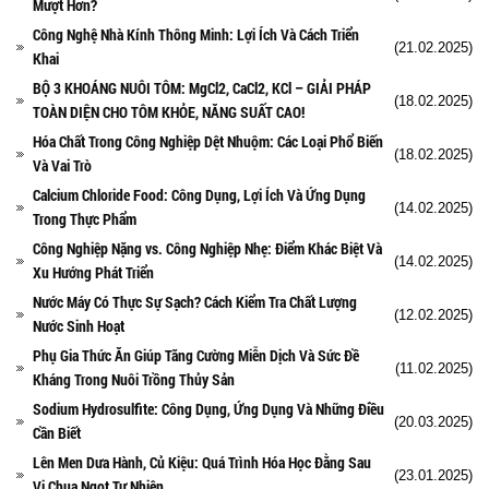
Mượt Hơn?
Công Nghệ Nhà Kính Thông Minh: Lợi Ích Và Cách Triển
(21.02.2025)
Khai
BỘ 3 KHOÁNG NUÔI TÔM: MgCl2, CaCl2, KCl – GIẢI PHÁP
(18.02.2025)
TOÀN DIỆN CHO TÔM KHỎE, NĂNG SUẤT CAO!
Hóa Chất Trong Công Nghiệp Dệt Nhuộm: Các Loại Phổ Biến
(18.02.2025)
Và Vai Trò
Calcium Chloride Food: Công Dụng, Lợi Ích Và Ứng Dụng
(14.02.2025)
Trong Thực Phẩm
Công Nghiệp Nặng vs. Công Nghiệp Nhẹ: Điểm Khác Biệt Và
(14.02.2025)
Xu Hướng Phát Triển
Nước Máy Có Thực Sự Sạch? Cách Kiểm Tra Chất Lượng
(12.02.2025)
Nước Sinh Hoạt
Phụ Gia Thức Ăn Giúp Tăng Cường Miễn Dịch Và Sức Đề
(11.02.2025)
Kháng Trong Nuôi Trồng Thủy Sản
Sodium Hydrosulfite: Công Dụng, Ứng Dụng Và Những Điều
(20.03.2025)
Cần Biết
Lên Men Dưa Hành, Củ Kiệu: Quá Trình Hóa Học Đằng Sau
(23.01.2025)
Vị Chua Ngọt Tự Nhiên