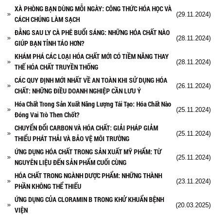
XÀ PHÒNG BẠN DÙNG MỖI NGÀY: CÔNG THỨC HÓA HỌC VÀ
(29.11.2024)
CÁCH CHÚNG LÀM SẠCH
ĐẰNG SAU LY CÀ PHÊ BUỔI SÁNG: NHỮNG HÓA CHẤT NÀO
(28.11.2024)
GIÚP BẠN TỈNH TÁO HƠN?
KHÁM PHÁ CÁC LOẠI HÓA CHẤT MỚI CÓ TIỀM NĂNG THAY
(28.11.2024)
THẾ HÓA CHẤT TRUYỀN THỐNG
CÁC QUY ĐỊNH MỚI NHẤT VỀ AN TOÀN KHI SỬ DỤNG HÓA
(26.11.2024)
CHẤT: NHỮNG ĐIỀU DOANH NGHIỆP CẦN LƯU Ý
Hóa Chất Trong Sản Xuất Năng Lượng Tái Tạo: Hóa Chất Nào
(25.11.2024)
Đóng Vai Trò Then Chốt?
CHUYỂN ĐỔI CARBON VÀ HÓA CHẤT: GIẢI PHÁP GIẢM
(25.11.2024)
THIỂU PHÁT THẢI VÀ BẢO VỆ MÔI TRƯỜNG
ỨNG DỤNG HÓA CHẤT TRONG SẢN XUẤT MỸ PHẨM: TỪ
(25.11.2024)
NGUYÊN LIỆU ĐẾN SẢN PHẨM CUỐI CÙNG
HÓA CHẤT TRONG NGÀNH DƯỢC PHẨM: NHỮNG THÀNH
(23.11.2024)
PHẦN KHÔNG THỂ THIẾU
ỨNG DỤNG CỦA CLORAMIN B TRONG KHỬ KHUẨN BỆNH
(20.03.2025)
VIỆN