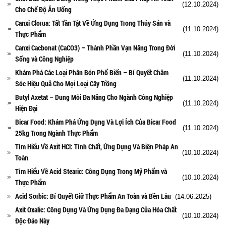
(12.10.2024)
Cho Chế Độ Ăn Uống
Canxi Clorua: Tất Tần Tật Về Ứng Dụng Trong Thủy Sản và
(11.10.2024)
Thực Phẩm
Canxi Cacbonat (CaCO3) – Thành Phần Vạn Năng Trong Đời
(11.10.2024)
Sống và Công Nghiệp
Khám Phá Các Loại Phân Bón Phổ Biến – Bí Quyết Chăm
(11.10.2024)
Sóc Hiệu Quả Cho Mọi Loại Cây Trồng
Butyl Axetat – Dung Môi Đa Năng Cho Ngành Công Nghiệp
(11.10.2024)
Hiện Đại
Bicar Food: Khám Phá Ứng Dụng Và Lợi Ích Của Bicar Food
(11.10.2024)
25kg Trong Ngành Thực Phẩm
Tìm Hiểu Về Axit HCl: Tính Chất, Ứng Dụng Và Biện Pháp An
(10.10.2024)
Toàn
Tìm Hiểu Về Acid Stearic: Công Dụng Trong Mỹ Phẩm và
(10.10.2024)
Thực Phẩm
Acid Sorbic: Bí Quyết Giữ Thực Phẩm An Toàn và Bền Lâu
(14.06.2025)
Axit Oxalic: Công Dụng Và Ứng Dụng Đa Dạng Của Hóa Chất
(10.10.2024)
Độc Đáo Này