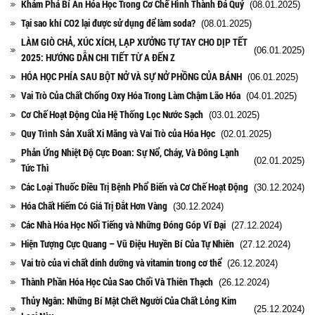
Khám Phá Bí Ẩn Hóa Học Trong Cơ Chế Hình Thành Đá Quý
(08.01.2025)
Tại sao khí CO2 lại được sử dụng để làm soda?
(08.01.2025)
LÀM GIÒ CHẢ, XÚC XÍCH, LẠP XƯỞNG TỰ TAY CHO DỊP TẾT
(06.01.2025)
2025: HƯỚNG DẪN CHI TIẾT TỪ A ĐẾN Z
HÓA HỌC PHÍA SAU BỘT NỞ VÀ SỰ NỞ PHỒNG CỦA BÁNH
(06.01.2025)
Vai Trò Của Chất Chống Oxy Hóa Trong Làm Chậm Lão Hóa
(04.01.2025)
Cơ Chế Hoạt Động Của Hệ Thống Lọc Nước Sạch
(03.01.2025)
Quy Trình Sản Xuất Xi Măng và Vai Trò của Hóa Học
(02.01.2025)
Phản Ứng Nhiệt Độ Cực Đoan: Sự Nổ, Cháy, Và Đông Lạnh
(02.01.2025)
Tức Thì
Các Loại Thuốc Điều Trị Bệnh Phổ Biến và Cơ Chế Hoạt Động
(30.12.2024)
Hóa Chất Hiếm Có Giá Trị Đắt Hơn Vàng
(30.12.2024)
Các Nhà Hóa Học Nổi Tiếng và Những Đóng Góp Vĩ Đại
(27.12.2024)
Hiện Tượng Cực Quang – Vũ Điệu Huyền Bí Của Tự Nhiên
(27.12.2024)
Vai trò của vi chất dinh dưỡng và vitamin trong cơ thể
(26.12.2024)
Thành Phần Hóa Học Của Sao Chổi Và Thiên Thạch
(26.12.2024)
Thủy Ngân: Những Bí Mật Chết Người Của Chất Lỏng Kim
(25.12.2024)