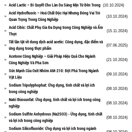
Acid Lactic – Bí Quyết Cho Làn Da Sáng Mịn Từ Bên Trong
(10.10.2024)
Acid Hydrofluoric – Hoá Chất Độc Hại Nhưng Đóng Vai Trò
(10.10.2024)
Quan Trọng Trong Công Nghiệp
Acid Citric: Chất Phụ Gia Đa Dụng trong Công Nghiệp và Ẩm
(15.11.2024)
Thực
Tất tần tật về dung dịch acid acetic: Công dụng, đặc điểm và
(07.06.2025)
ứng dụng trong thực phẩm
Acetone Công Nghiệp – Giải Pháp Hiệu Quả Cho Ngành
(21.10.2024)
Công Nghiệp Và Pha Sơn
Sức Mạnh Của Oxit Nhôm AM-210: Đột Phá Trong Ngành
(09.10.2024)
Vật Liệu
Sodium Tripolyphophat: Ứng dụng, tính chất và lợi ích
(08.10.2024)
trong công nghiệp
Natri thiosunfat: Ứng dụng, tính chất và lợi ích trong công
(08.10.2024)
nghiệp
Sodium Sulfite Anhydrous (Na2SO3) - Ứng dụng, tính chất
(08.10.2024)
và lợi ích trong công nghiệp
Sodium Silicofluoride: Ứng dụng và lợi ích trong ngành
(08.10.2024)