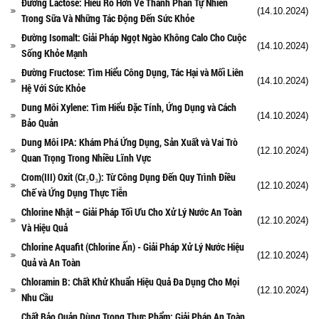
Đường Lactose: Hiểu Rõ Hơn Về Thành Phần Tự Nhiên
(14.10.2024)
Trong Sữa Và Những Tác Động Đến Sức Khỏe
Đường Isomalt: Giải Pháp Ngọt Ngào Không Calo Cho Cuộc
(14.10.2024)
Sống Khỏe Mạnh
Đường Fructose: Tìm Hiểu Công Dụng, Tác Hại và Mối Liên
(14.10.2024)
Hệ Với Sức Khỏe
Dung Môi Xylene: Tìm Hiểu Đặc Tính, Ứng Dụng và Cách
(14.10.2024)
Bảo Quản
Dung Môi IPA: Khám Phá Ứng Dụng, Sản Xuất và Vai Trò
(12.10.2024)
Quan Trọng Trong Nhiều Lĩnh Vực
Crom(III) Oxit (Cr₂O₃): Từ Công Dụng Đến Quy Trình Điều
(12.10.2024)
Chế và Ứng Dụng Thực Tiễn
Chlorine Nhật – Giải Pháp Tối Ưu Cho Xử Lý Nước An Toàn
(12.10.2024)
Và Hiệu Quả
Chlorine Aquafit (Chlorine Ấn) - Giải Pháp Xử Lý Nước Hiệu
(12.10.2024)
Quả và An Toàn
Chloramin B: Chất Khử Khuẩn Hiệu Quả Đa Dụng Cho Mọi
(12.10.2024)
Nhu Cầu
Chất Bảo Quản Dùng Trong Thực Phẩm: Giải Pháp An Toàn