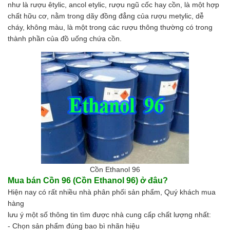
như là rượu êtylic, ancol etylic, rượu ngũ cốc hay cồn, là một hợp
Chất phụ gia tạo cấu trúc
chất hữu cơ, nằm trong dãy đồng đẳng của rượu metylic, dễ
Chất phụ gia bảo quản
cháy, không màu, là một trong các rượu thông thường có trong
Chất phụ gia nem giò chả
thành phần của đồ uống chứa cồn.
Chất phụ gia bún mì phở
Chất phụ gia bánh kẹo kem
Chất phụ gia nước giải khát
Chất phụ gia xúc xích
Chất phụ gia nước mắm
Chất phụ gia rau củ quả
Chất phụ gia thạch rau câu
Chất phụ gia đậu hũ
HÓA CHẤT TẨY RỬA
Tẩy rửa công nghiệp
Tẩy rửa sinh hoạt
Tẩy rửa ô tô xe máy
Cồn Ethanol 96
Tẩy cáu cặn đường ống
Mua bán
Cồn 96 (Cồn
Ethanol
96)
ở đâu?
Tẩy rửa khác
Hiện nay có rất nhiều nhà phân phối sản phẩm, Quý khách mua
HÓA CHẤT THỦY SẢN
hàng
Hóa chất xử lý nước
lưu ý một số thông tin tìm được nhà cung cấp chất lượng nhất:
Men đường ruột
- Chọn sản phẩm đúng bao bì nhãn hiệu