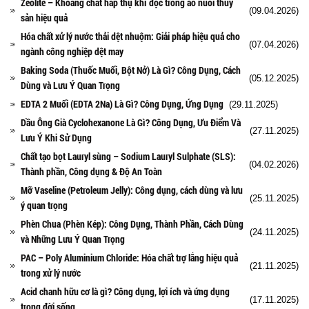
Axit
Zeolite – Khoáng chất hấp thụ khí độc trong ao nuôi thủy
(09.04.2026)
Hóa chất khác
sản hiệu quả
Kiềm
Hóa chất xử lý nước thải dệt nhuộm: Giải pháp hiệu quả cho
(07.04.2026)
Muối
ngành công nghiệp dệt may
Kim loại màu
Baking Soda (Thuốc Muối, Bột Nở) Là Gì? Công Dụng, Cách
Oxit kim loại
(05.12.2025)
Dùng và Lưu Ý Quan Trọng
HÓA CHẤT THÍ NGHIỆM
EDTA 2 Muối (EDTA 2Na) Là Gì? Công Dụng, Ứng Dụng
(29.11.2025)
Hóa chất thí nghiệm
Thiết bị phòng thí nghiệm
Dầu Ông Già Cyclohexanone Là Gì? Công Dụng, Ưu Điểm Và
(27.11.2025)
HÓA CHẤT NÔNG NGHIỆP
Lưu Ý Khi Sử Dụng
Nguyên liệu phân bón
Chất tạo bọt Lauryl sùng – Sodium Lauryl Sulphate (SLS):
(04.02.2026)
Chế phẩm sinh học
Thành phần, Công dụng & Độ An Toàn
Nguyên liệu chăn nuôi
Mỡ Vaseline (Petroleum Jelly): Công dụng, cách dùng và lưu
HÓA CHẤT XÂY DỰNG
(25.11.2025)
ý quan trọng
Chống thấm sika
Phèn Chua (Phèn Kép): Công Dụng, Thành Phần, Cách Dùng
Silicone Dow Corning
(24.11.2025)
và Những Lưu Ý Quan Trọng
Silicone KCC
PAC – Poly Aluminium Chloride: Hóa chất trợ lắng hiệu quả
Silicone Apollo
(21.11.2025)
trong xử lý nước
Silicone Kingbond
Silicone Shinetsu
Acid chanh hữu cơ là gì? Công dụng, lợi ích và ứng dụng
(17.11.2025)
Keo Silicone
trong đời sống