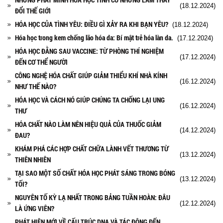
(18.12.2024)
ĐỔI THẾ GIỚI
HÓA HỌC CỦA TÌNH YÊU: ĐIỀU GÌ XẢY RA KHI BẠN YÊU?
(18.12.2024)
Hóa học trong kem chống lão hóa da: Bí mật trẻ hóa làn da.
(17.12.2024)
HÓA HỌC ĐẰNG SAU VACCINE: TỪ PHÒNG THÍ NGHIỆM
(17.12.2024)
ĐẾN CƠ THỂ NGƯỜI
CÔNG NGHỆ HÓA CHẤT GIÚP GIẢM THIỂU KHÍ NHÀ KÍNH
(16.12.2024)
NHƯ THẾ NÀO?
HÓA HỌC VÀ CÁCH NÓ GIÚP CHÚNG TA CHỐNG LẠI UNG
(16.12.2024)
THƯ
HÓA CHẤT NÀO LÀM NÊN HIỆU QUẢ CỦA THUỐC GIẢM
(14.12.2024)
ĐAU?
KHÁM PHÁ CÁC HỢP CHẤT CHỮA LÀNH VẾT THƯƠNG TỪ
(13.12.2024)
THIÊN NHIÊN
TẠI SAO MỘT SỐ CHẤT HÓA HỌC PHÁT SÁNG TRONG BÓNG
(13.12.2024)
TỐI?
NGUYÊN TỐ KỲ LẠ NHẤT TRONG BẢNG TUẦN HOÀN: ĐÂU
(12.12.2024)
LÀ ỨNG VIÊN?
PHÁT HIỆN MỚI VỀ CẤU TRÚC DNA VÀ TÁC ĐỘNG ĐẾN