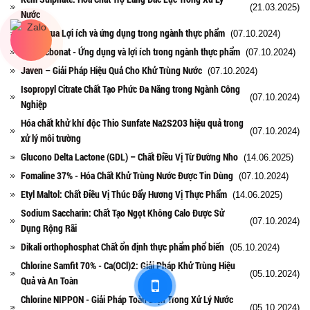
(21.03.2025)
Nước
Kali clorua Lợi ích và ứng dụng trong ngành thực phẩm
(07.10.2024)
Kali cacbonat - Ứng dụng và lợi ích trong ngành thực phẩm
(07.10.2024)
Javen – Giải Pháp Hiệu Quả Cho Khử Trùng Nước
(07.10.2024)
Isopropyl Citrate Chất Tạo Phức Đa Năng trong Ngành Công
(07.10.2024)
Nghiệp
Hóa chất khử khí độc Thio Sunfate Na2S2O3 hiệu quả trong
(07.10.2024)
xử lý môi trường
Glucono Delta Lactone (GDL) – Chất Điều Vị Từ Đường Nho
(14.06.2025)
Fomaline 37% - Hóa Chất Khử Trùng Nước Được Tin Dùng
(07.10.2024)
Etyl Maltol: Chất Điều Vị Thúc Đẩy Hương Vị Thực Phẩm
(14.06.2025)
Sodium Saccharin: Chất Tạo Ngọt Không Calo Được Sử
(07.10.2024)
Dụng Rộng Rãi
Dikali orthophosphat Chất ổn định thực phẩm phổ biến
(05.10.2024)
Chlorine Samfit 70% - Ca(OCl)2: Giải Pháp Khử Trùng Hiệu
(05.10.2024)
Quả và An Toàn
Chlorine NIPPON - Giải Pháp Toàn Diện Trong Xử Lý Nước
(05.10.2024)