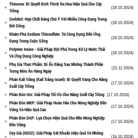
Thiourea: Bí Quyết Kích Thích Ra Hoa Hiệu Quả Cho Cây
(18.10.2024)
Trồng
Sorbitol: Hợp Chất Đáng Chú Ý Với Nhiều Công Dụng Trong
(18.10.2024)
Đời Sống
Khám Phá Sodium Thiosulfate: Từ Công Dụng Đến Ứng
(18.10.2024)
Dụng Trong Cuộc Sống
Polymer Anion - Giải Pháp Đột Phá Trong Xử Lý Nước Thải
(18.10.2024)
Và Ứng Dụng Công Nghiệp
Phụ Gia Thực Phẩm: Bí Ẩn Đằng Sau Những Thành Phần
(15.11.2024)
Trong Món Ăn Hàng Ngày
Phân Kali Trắng (Kali Trắng Israel): Bí Quyết Vàng Cho Năng
(17.10.2024)
Suất Cây Trồng
Phân Bón Ure: Giải Pháp Tối Ưu Cho Năng Suất Cây Trồng
(17.10.2024)
Phân Bón MKP: Giải Pháp Hoàn Hảo Cho Nông Nghiệp Bền
(17.10.2024)
Vững Và Hiệu Quả Cao
Phân Bón DAP: Lựa Chọn Hiệu Quả Cho Nền Nông Nghiệp
(17.10.2024)
Bền Vững
Oxy Già (H2O2): Giải Pháp Sát Khuẩn Hiệu Quả Và Những
(16.10.2024)