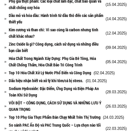
Phụ gia thực phẩm: Các loại chất làm đặc, chất bảo quản và
(15.04.2025)
chất chống oxy hóa
Dầu mỏ và hóa dầu: Hành trình từ dầu thô đến các sản phẩm
(14.04.2025)
thiết yếu
Kim cương và than chì: Vì sao cùng là carbon nhưng tính
(12.04.2025)
chất khác nhau?
Zinc Oxide là gì? Công dụng, cách sử dụng và những điều
(09.04.2025)
bạn cần biết
Hóa Chất Trong Ngành Xây Dựng: Phụ Gia Bê Tông, Hóa
(05.04.2025)
Chất Chống Thấm, Hóa Chất Bảo Trì Công Trình
Top 10 Hóa Chất Xử Lý Nước Phổ Biến và Công Dụng
(02.04.2025)
Dấu hiệu nhận biết và xử lý khi tôm/cá bị stress.
(01.04.2025)
Sodium Hydroxide: Đặc Điểm, Ứng Dụng và Biện Pháp An
(28.03.2025)
Toàn Khi Sử Dụng
VÔI BỘT – CÔNG DỤNG, CÁCH SỬ DỤNG VÀ NHỮNG LƯU Ý
(26.03.2025)
QUAN TRỌNG
Top 10 Phụ Gia Thực Phẩm Bán Chạy Nhất Trên Thị Trường
(24.03.2025)
So sánh PAC Ấn Độ và PAC Trung Quốc – Lựa chọn nào tối
(22.03.2025)