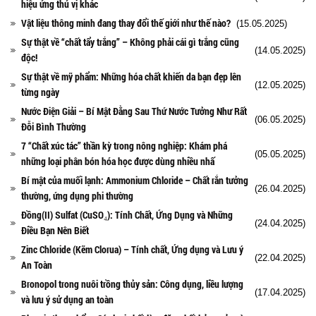
hiệu ứng thú vị khác
Vật liệu thông minh đang thay đổi thế giới như thế nào?
(15.05.2025)
Sự thật về “chất tẩy trắng” – Không phải cái gì trắng cũng
(14.05.2025)
độc!
Sự thật về mỹ phẩm: Những hóa chất khiến da bạn đẹp lên
(12.05.2025)
từng ngày
Nước Điện Giải – Bí Mật Đằng Sau Thứ Nước Tưởng Như Rất
(06.05.2025)
Đỗi Bình Thường
7 “Chất xúc tác” thần kỳ trong nông nghiệp: Khám phá
(05.05.2025)
những loại phân bón hóa học được dùng nhiều nhấ
Bí mật của muối lạnh: Ammonium Chloride – Chất rắn tưởng
(26.04.2025)
thường, ứng dụng phi thường
Đồng(II) Sulfat (CuSO₄): Tính Chất, Ứng Dụng và Những
(24.04.2025)
Điều Bạn Nên Biết
Zinc Chloride (Kẽm Clorua) – Tính chất, Ứng dụng và Lưu ý
(22.04.2025)
An Toàn
Bronopol trong nuôi trồng thủy sản: Công dụng, liều lượng
(17.04.2025)
và lưu ý sử dụng an toàn