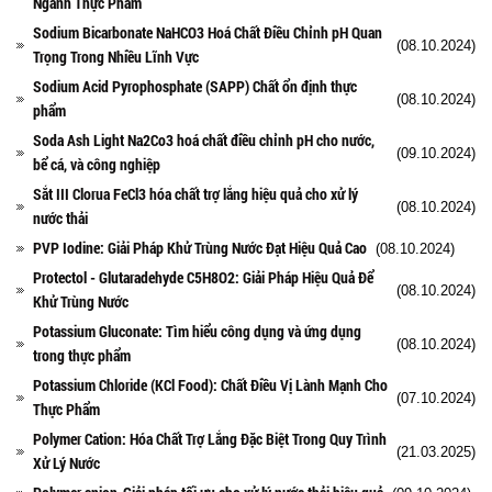
Ngành Thực Phẩm
Sodium Bicarbonate NaHCO3 Hoá Chất Điều Chỉnh pH Quan
(08.10.2024)
Trọng Trong Nhiều Lĩnh Vực
Sodium Acid Pyrophosphate (SAPP) Chất ổn định thực
(08.10.2024)
phẩm
Soda Ash Light Na2Co3 hoá chất điều chỉnh pH cho nước,
(09.10.2024)
bể cá, và công nghiệp
Sắt III Clorua FeCl3 hóa chất trợ lắng hiệu quả cho xử lý
(08.10.2024)
nước thải
PVP Iodine: Giải Pháp Khử Trùng Nước Đạt Hiệu Quả Cao
(08.10.2024)
Protectol - Glutaradehyde C5H8O2: Giải Pháp Hiệu Quả Để
(08.10.2024)
Khử Trùng Nước
Potassium Gluconate: Tìm hiểu công dụng và ứng dụng
(08.10.2024)
trong thực phẩm
Potassium Chloride (KCl Food): Chất Điều Vị Lành Mạnh Cho
(07.10.2024)
Thực Phẩm
Polymer Cation: Hóa Chất Trợ Lắng Đặc Biệt Trong Quy Trình
(21.03.2025)
Xử Lý Nước