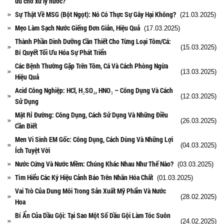
ưu cho xử lý nước?
Sự Thật Về MSG (Bột Ngọt): Nó Có Thực Sự Gây Hại Không?
(21.03.2025)
Mẹo Làm Sạch Nước Giếng Đơn Giản, Hiệu Quả
(17.03.2025)
Thành Phần Dinh Dưỡng Cần Thiết Cho Từng Loại Tôm/Cá:
(15.03.2025)
Bí Quyết Tối Ưu Hóa Sự Phát Triển
Các Bệnh Thường Gặp Trên Tôm, Cá Và Cách Phòng Ngừa
(13.03.2025)
Hiệu Quả
Acid Công Nghiệp: HCl, H₂SO₄, HNO₃ – Công Dụng Và Cách
(12.03.2025)
Sử Dụng
Mật Rỉ Đường: Công Dụng, Cách Sử Dụng Và Những Điều
(26.03.2025)
Cần Biết
Men Vi Sinh EM Gốc: Công Dụng, Cách Dùng Và Những Lợi
(04.03.2025)
Ích Tuyệt Vời
Nước Cứng Và Nước Mềm: Chúng Khác Nhau Như Thế Nào?
(03.03.2025)
Tìm Hiểu Các Ký Hiệu Cảnh Báo Trên Nhãn Hóa Chất
(01.03.2025)
Vai Trò Của Dung Môi Trong Sản Xuất Mỹ Phẩm Và Nước
(28.02.2025)
Hoa
Bí Ẩn Của Dầu Gội: Tại Sao Một Số Dầu Gội Làm Tóc Suôn
(24.02.2025)