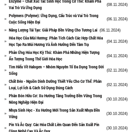
Enzyme – Chất Xúc Tác Sinh Học Trong Cơ Thể: Khám Phá
(08.11.2024)
Vai Trò Và Ứng Dụng
Polymers (Polyme): Ứng Dụng, Cấu Trúc và Vai Trò Trong
(06.11.2024)
Cuộc Sống Hiện Đại
Năng Lượng Tái Tạo: Giải Pháp Bền Vững Cho Tương Lai
(06.11.2024)
Hóa Học Của Mùi Hương: Phân Tích Cách Các Hợp Chất Hóa
(04.11.2024)
Học Tạo Ra Mùi Hương Và Ảnh Hưởng Đến Tâm Trạ
Phản Ứng Hóa Học Kỳ Thú: Khám Phá Những Hiện Tượng
(04.11.2024)
Ấn Tượng Trong Thế Giới Hóa Học
Tìm Hiểu Về Halogen – Nhóm Nguyên Tố Đa Dụng Trong Đời
(02.11.2024)
Sống
Chất Béo - Nguồn Dinh Dưỡng Thiết Yếu Cho Cơ Thể: Phân
(02.11.2024)
Loại, Lợi Ích & Cách Sử Dụng Đúng Cách
Phân Bón Hữu Cơ: Xu Hướng Tăng Trưởng Bền Vững Trong
(30.10.2024)
Nông Nghiệp Hiện Đại
Nhựa Sinh Học - Xu Hướng Mới Trong Sản Xuất Nhựa Bền
(30.10.2024)
Vững
Pin Và Ắc Quy: Các Hóa Chất Liên Quan Đến Sản Xuất Pin
(30.10.2024)
Công Nghệ Cao Và Ắc Quy