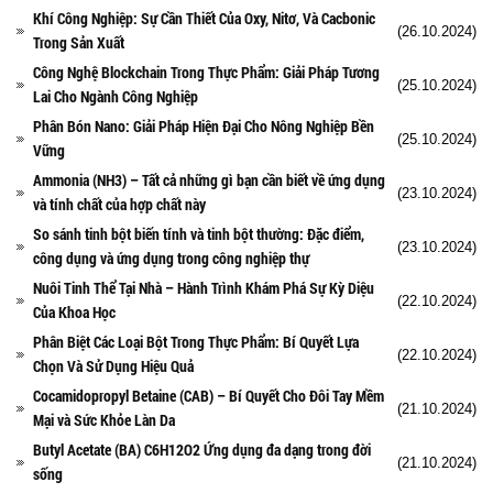
Khí Công Nghiệp: Sự Cần Thiết Của Oxy, Nitơ, Và Cacbonic
(26.10.2024)
Trong Sản Xuất
Công Nghệ Blockchain Trong Thực Phẩm: Giải Pháp Tương
(25.10.2024)
Lai Cho Ngành Công Nghiệp
Phân Bón Nano: Giải Pháp Hiện Đại Cho Nông Nghiệp Bền
(25.10.2024)
Vững
Ammonia (NH3) – Tất cả những gì bạn cần biết về ứng dụng
(23.10.2024)
và tính chất của hợp chất này
So sánh tinh bột biến tính và tinh bột thường: Đặc điểm,
(23.10.2024)
công dụng và ứng dụng trong công nghiệp thự
Nuôi Tinh Thể Tại Nhà – Hành Trình Khám Phá Sự Kỳ Diệu
(22.10.2024)
Của Khoa Học
Phân Biệt Các Loại Bột Trong Thực Phẩm: Bí Quyết Lựa
(22.10.2024)
Chọn Và Sử Dụng Hiệu Quả
Cocamidopropyl Betaine (CAB) – Bí Quyết Cho Đôi Tay Mềm
(21.10.2024)
Mại và Sức Khỏe Làn Da
Butyl Acetate (BA) C6H12O2 Ứng dụng đa dạng trong đời
(21.10.2024)
sống