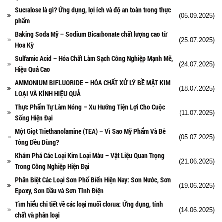
Sucralose là gì? Ứng dụng, lợi ích và độ an toàn trong thực
(05.09.2025)
phẩm
Baking Soda Mỹ – Sodium Bicarbonate chất lượng cao từ
(25.07.2025)
Hoa Kỳ
Sulfamic Acid – Hóa Chất Làm Sạch Công Nghiệp Mạnh Mẽ,
(24.07.2025)
Hiệu Quả Cao
AMMONIUM BIFLUORIDE – HÓA CHẤT XỬ LÝ BỀ MẶT KIM
(18.07.2025)
LOẠI VÀ KÍNH HIỆU QUẢ
Thực Phẩm Tự Làm Nóng – Xu Hướng Tiện Lợi Cho Cuộc
(11.07.2025)
Sống Hiện Đại
Một Giọt Triethanolamine (TEA) – Vì Sao Mỹ Phẩm Và Bê
(05.07.2025)
Tông Đều Dùng?
Khám Phá Các Loại Kim Loại Màu – Vật Liệu Quan Trọng
(21.06.2025)
Trong Công Nghiệp Hiện Đại
Phân Biệt Các Loại Sơn Phổ Biến Hiện Nay: Sơn Nước, Sơn
(19.06.2025)
Epoxy, Sơn Dầu và Sơn Tĩnh Điện
Tìm hiểu chi tiết về các loại muối clorua: Ứng dụng, tính
(14.06.2025)
chất và phân loại