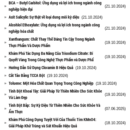
BCA – Butyl Carbitol: Ứng dụng và lợi ích trong ngành công
(21.10.2024)
nghiệp hiện đại
Axit Salicylic Sự thật về loại dung môi kỳ diệu
(21.10.2024)
Alcohlol Ethoxylate: Ứng dụng và lợi ích trong ngành công
(21.10.2024)
nghiệp hóa chất
Xanthangum: Chất Thay Thế Đáng Tin Cậy Trong Ngành
(19.10.2024)
Thực Phẩm Và Dược Phẩm
Khám Phá Tác Dụng Đa Năng Của Trisodium Citrate: Bí
(19.10.2024)
Quyết Vàng Trong Công Nghệ Thực Phẩm và Dược Phẩ
Hướng Dẫn Sử Dụng Cloramin B Hiệu Quả
(19.10.2024)
Cắt Tảo Bằng TCCA Bột
(19.10.2024)
Toluene: Một Hóa Chất Quan Trọng Trong Công Nghiệp
(19.10.2024)
Tinh Bột Khoai Tây: Giải Pháp Từ Thiên Nhiên Cho Sức Khỏe
(19.10.2024)
Và Làm Đẹp
Tinh Bột Bắp: Sự Kỳ Diệu Từ Thiên Nhiên Cho Sức Khỏe Và
(07.06.2025)
Ẩm Thực
Khám Phá Công Dụng Tuyệt Vời Của Thuốc Tím KMnO4:
(18.10.2024)
Giải Pháp Khử Trùng và Sát Khuẩn Hiệu Quả