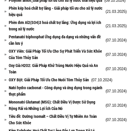
Polymer anion_Giải pháp tối ưu cho xử lý nước thải hiệu quả
(09.10.2024)
Phèn kép hoá chất trợ lắng - Giải pháp tối ưu cho xử lý nước
(21.03.2025)
hiệu quả
Phèn đơn Al2(SO4)3 hoá chất trợ lắng: Ứng dụng và lợi ích
(21.03.2025)
trong xử lý nước
Pentanatri triphosphat Ứng dụng đa dạng và những vấn đề
(07.10.2024)
cần lưu ý
OXY Viên: Giải Pháp Tối Ưu Cho Sự Phát Triển Và Sức Khỏe
(07.10.2024)
Của Tôm Thủy Sản
Oxy Già H2O2: Giải Pháp Khử Trùng Nước Hiệu Quả và An
(07.10.2024)
Toàn
OXY Bột: Giải Pháp Tối Ưu Cho Nuôi Tôm Thủy Sản
(07.10.2024)
Natri hydro cacbonat - Công dụng và ứng dụng trong ngành
(07.10.2024)
thực phẩm
Mononatri Glutamat (MSG): Chất Điều Vị Được Sử Dụng
(07.10.2024)
Rộng Rãi và Những Lợi Ích Của Nó
Tiêu đề: Đường Isomalt – Chất Điều Vị Tự Nhiên An Toàn
(07.10.2024)
Cho Sức Khỏe
Kẽm Sulphate: Hoá Chất Trợ Lắng Đắc Lực Trong Xử Lý