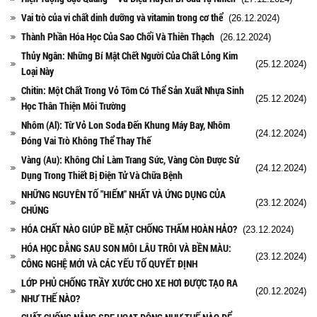
Vai trò của vi chất dinh dưỡng và vitamin trong cơ thể
(26.12.2024)
Thành Phần Hóa Học Của Sao Chổi Và Thiên Thạch
(26.12.2024)
Thủy Ngân: Những Bí Mật Chết Người Của Chất Lỏng Kim
(25.12.2024)
Loại Này
Chitin: Một Chất Trong Vỏ Tôm Có Thể Sản Xuất Nhựa Sinh
(25.12.2024)
Học Thân Thiện Môi Trường
Nhôm (Al): Từ Vỏ Lon Soda Đến Khung Máy Bay, Nhôm
(24.12.2024)
Đóng Vai Trò Không Thể Thay Thế
Vàng (Au): Không Chỉ Làm Trang Sức, Vàng Còn Được Sử
(24.12.2024)
Dụng Trong Thiết Bị Điện Tử Và Chữa Bệnh
NHỮNG NGUYÊN TỐ "HIẾM" NHẤT VÀ ỨNG DỤNG CỦA
(23.12.2024)
CHÚNG
HÓA CHẤT NÀO GIÚP BỀ MẶT CHỐNG THẤM HOÀN HẢO?
(23.12.2024)
HÓA HỌC ĐẰNG SAU SON MÔI LÂU TRÔI VÀ BỀN MÀU:
(23.12.2024)
CÔNG NGHỆ MỚI VÀ CÁC YẾU TỐ QUYẾT ĐỊNH
LỚP PHỦ CHỐNG TRẦY XƯỚC CHO XE HƠI ĐƯỢC TẠO RA
(20.12.2024)
NHƯ THẾ NÀO?