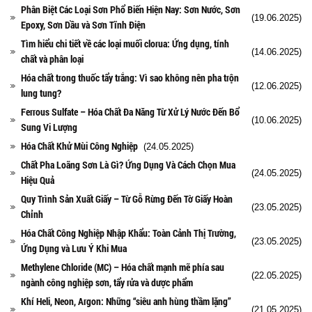
Phân Biệt Các Loại Sơn Phổ Biến Hiện Nay: Sơn Nước, Sơn
(19.06.2025)
Epoxy, Sơn Dầu và Sơn Tĩnh Điện
Tìm hiểu chi tiết về các loại muối clorua: Ứng dụng, tính
(14.06.2025)
chất và phân loại
Hóa chất trong thuốc tẩy trắng: Vì sao không nên pha trộn
(12.06.2025)
lung tung?
Ferrous Sulfate – Hóa Chất Đa Năng Từ Xử Lý Nước Đến Bổ
(10.06.2025)
Sung Vi Lượng
Hóa Chất Khử Mùi Công Nghiệp
(24.05.2025)
Chất Pha Loãng Sơn Là Gì? Ứng Dụng Và Cách Chọn Mua
(24.05.2025)
Hiệu Quả
Quy Trình Sản Xuất Giấy – Từ Gỗ Rừng Đến Tờ Giấy Hoàn
(23.05.2025)
Chỉnh
Hóa Chất Công Nghiệp Nhập Khẩu: Toàn Cảnh Thị Trường,
(23.05.2025)
Ứng Dụng và Lưu Ý Khi Mua
Methylene Chloride (MC) – Hóa chất mạnh mẽ phía sau
(22.05.2025)
ngành công nghiệp sơn, tẩy rửa và dược phẩm
Khí Heli, Neon, Argon: Những “siêu anh hùng thầm lặng”
(21.05.2025)