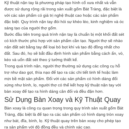
Kỹ thuật nặn tay là phương pháp tạo hình cổ xưa nhất và vẫn
được sử dụng rộng rãi trong sản xuất gốm Bát Tràng, đặc biệt là
với các sản phẩm có giá trị nghệ thuật cao hoặc các sản phẩm
đặc biệt. Quy trình nặn tay đòi hỏi sự khéo léo, kinh nghiệm và óc
sáng tạo của người thợ gốm.
Bước đầu tiên trong quá trình nặn tay là chuẩn bị một khối đất sét
có kích thước phù hợp với sản phẩm cần tạo. Người thợ sẽ nhào
nặn đất sét bằng tay để loại bỏ bọt khí và tạo độ đồng nhất cho
đất. Sau đó, họ sẽ bắt đầu định hình sản phẩm bằng cách ấn, vò,
kéo và uốn đất sét theo ý tưởng thiết kế.
Trong quá trình nặn, người thợ thường sử dụng các công cụ hỗ
trợ như dao gọt, thìa nạo để tạo ra các chi tiết tinh tế hoặc làm
mịn bề mặt sản phẩm. Đối với các sản phẩm có hình dáng đối
xứng như bình, lọ, người thợ có thể kết hợp kỹ thuật nặn tay với
bàn xoay để tạo ra hình dáng cân đối và đều đặn hơn.
Sử Dụng Bàn Xoay và Kỹ Thuật Quay
Bàn xoay là công cụ quan trọng trong quy trình sản xuất gốm Bát
Tràng, đặc biệt là để tạo ra các sản phẩm có hình dạng tròn xoay
như bát, đĩa, bình, lọ. Kỹ thuật quay trên bàn xoay cho phép tạo
ra sản phẩm với độ đồng đều và chính xác cao.