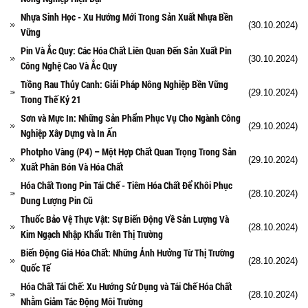
Nhựa Sinh Học - Xu Hướng Mới Trong Sản Xuất Nhựa Bền
(30.10.2024)
Vững
Pin Và Ắc Quy: Các Hóa Chất Liên Quan Đến Sản Xuất Pin
(30.10.2024)
Công Nghệ Cao Và Ắc Quy
Trồng Rau Thủy Canh: Giải Pháp Nông Nghiệp Bền Vững
(29.10.2024)
Trong Thế Kỷ 21
Sơn và Mực In: Những Sản Phẩm Phục Vụ Cho Ngành Công
(29.10.2024)
Nghiệp Xây Dựng và In Ấn
Photpho Vàng (P4) – Một Hợp Chất Quan Trọng Trong Sản
(29.10.2024)
Xuất Phân Bón Và Hóa Chất
Hóa Chất Trong Pin Tái Chế - Tiêm Hóa Chất Để Khôi Phục
(28.10.2024)
Dung Lượng Pin Cũ
Thuốc Bảo Vệ Thực Vật: Sự Biến Động Về Sản Lượng Và
(28.10.2024)
Kim Ngạch Nhập Khẩu Trên Thị Trường
Biến Động Giá Hóa Chất: Những Ảnh Hưởng Từ Thị Trường
(28.10.2024)
Quốc Tế
Hóa Chất Tái Chế: Xu Hướng Sử Dụng và Tái Chế Hóa Chất
(28.10.2024)
Nhằm Giảm Tác Động Môi Trường