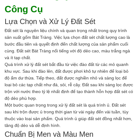
Ngành Gốm Sứ
Công Cụ
Ngành Gỗ
Ngành Mỹ Phẩm
Lựa Chọn và Xử Lý Đất Sét
Ngành Hóa Dầu
Ngành Giấy
Đất sét là nguyên liệu chính và quan trọng nhất trong quy trình
Liên hệ
sản xuất gốm Bát Tràng. Việc lựa chọn đất sét chất lượng cao là
Tuyển dụng
bước đầu tiên và quyết định đến chất lượng của sản phẩm cuối
cùng. Đất sét Bát Tràng nổi tiếng với độ dẻo cao, màu trắng ngà
và ít tạp chất.
Quá trình xử lý đất sét bắt đầu từ việc đào đất từ các mỏ quanh
khu vực. Sau khi đào lên, đất được phơi khô tự nhiên để loại bỏ
độ ẩm dư thừa. Tiếp theo, đất được nghiền nhỏ và sàng lọc để
loại bỏ các tạp chất như đá, sỏi, rễ cây. Đất sau khi sàng lọc được
trộn với nước theo tỷ lệ nhất định để tạo thành hỗn hợp đất sét có
độ dẻo phù hợp.
Một bước quan trọng trong xử lý đất sét là quá trình ủ. Đất sét
sau khi trộn được ủ trong thời gian từ vài ngày đến vài tuần, tùy
thuộc vào loại sản phẩm. Quá trình ủ giúp đất sét đồng nhất hơn,
tăng độ dẻo và dễ định hình.
Chuẩn Bị Men và Màu Men