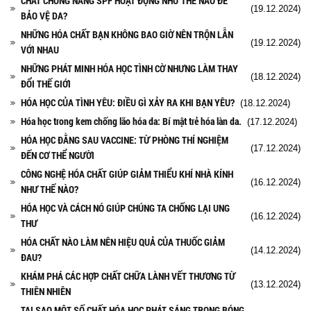
CHẤT CHỐNG NẮNG SPF HOẠT ĐỘNG NHƯ THẾ NÀO ĐỂ
(19.12.2024)
BẢO VỆ DA?
NHỮNG HÓA CHẤT BẠN KHÔNG BAO GIỜ NÊN TRỘN LẪN
(19.12.2024)
VỚI NHAU
NHỮNG PHÁT MINH HÓA HỌC TÌNH CỜ NHƯNG LÀM THAY
(18.12.2024)
ĐỔI THẾ GIỚI
HÓA HỌC CỦA TÌNH YÊU: ĐIỀU GÌ XẢY RA KHI BẠN YÊU?
(18.12.2024)
Hóa học trong kem chống lão hóa da: Bí mật trẻ hóa làn da.
(17.12.2024)
HÓA HỌC ĐẰNG SAU VACCINE: TỪ PHÒNG THÍ NGHIỆM
(17.12.2024)
ĐẾN CƠ THỂ NGƯỜI
CÔNG NGHỆ HÓA CHẤT GIÚP GIẢM THIỂU KHÍ NHÀ KÍNH
(16.12.2024)
NHƯ THẾ NÀO?
HÓA HỌC VÀ CÁCH NÓ GIÚP CHÚNG TA CHỐNG LẠI UNG
(16.12.2024)
THƯ
HÓA CHẤT NÀO LÀM NÊN HIỆU QUẢ CỦA THUỐC GIẢM
(14.12.2024)
ĐAU?
KHÁM PHÁ CÁC HỢP CHẤT CHỮA LÀNH VẾT THƯƠNG TỪ
(13.12.2024)
THIÊN NHIÊN
TẠI SAO MỘT SỐ CHẤT HÓA HỌC PHÁT SÁNG TRONG BÓNG