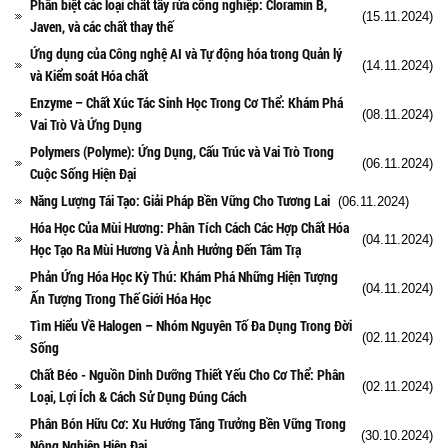
Phân biệt các loại chất tẩy rửa công nghiệp: Cloramin B,
(15.11.2024)
Javen, và các chất thay thế
Ứng dụng của Công nghệ AI và Tự động hóa trong Quản lý
(14.11.2024)
và Kiểm soát Hóa chất
Enzyme – Chất Xúc Tác Sinh Học Trong Cơ Thể: Khám Phá
(08.11.2024)
Vai Trò Và Ứng Dụng
Polymers (Polyme): Ứng Dụng, Cấu Trúc và Vai Trò Trong
(06.11.2024)
Cuộc Sống Hiện Đại
Năng Lượng Tái Tạo: Giải Pháp Bền Vững Cho Tương Lai
(06.11.2024)
Hóa Học Của Mùi Hương: Phân Tích Cách Các Hợp Chất Hóa
(04.11.2024)
Học Tạo Ra Mùi Hương Và Ảnh Hưởng Đến Tâm Trạ
Phản Ứng Hóa Học Kỳ Thú: Khám Phá Những Hiện Tượng
(04.11.2024)
Ấn Tượng Trong Thế Giới Hóa Học
Tìm Hiểu Về Halogen – Nhóm Nguyên Tố Đa Dụng Trong Đời
(02.11.2024)
Sống
Chất Béo - Nguồn Dinh Dưỡng Thiết Yếu Cho Cơ Thể: Phân
(02.11.2024)
Loại, Lợi Ích & Cách Sử Dụng Đúng Cách
Phân Bón Hữu Cơ: Xu Hướng Tăng Trưởng Bền Vững Trong
(30.10.2024)
Nông Nghiệp Hiện Đại