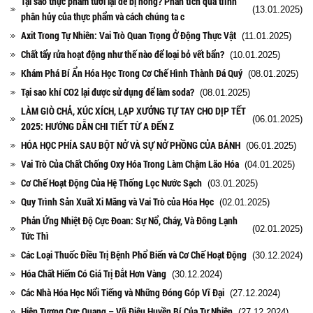
Tại sao thực phẩm tươi lại dễ bị hỏng? Phân tích quá trình
(13.01.2025)
phân hủy của thực phẩm và cách chúng ta c
Axit Trong Tự Nhiên: Vai Trò Quan Trọng Ở Động Thực Vật
(11.01.2025)
Chất tẩy rửa hoạt động như thế nào để loại bỏ vết bẩn?
(10.01.2025)
Khám Phá Bí Ẩn Hóa Học Trong Cơ Chế Hình Thành Đá Quý
(08.01.2025)
Tại sao khí CO2 lại được sử dụng để làm soda?
(08.01.2025)
LÀM GIÒ CHẢ, XÚC XÍCH, LẠP XƯỞNG TỰ TAY CHO DỊP TẾT
(06.01.2025)
2025: HƯỚNG DẪN CHI TIẾT TỪ A ĐẾN Z
HÓA HỌC PHÍA SAU BỘT NỞ VÀ SỰ NỞ PHỒNG CỦA BÁNH
(06.01.2025)
Vai Trò Của Chất Chống Oxy Hóa Trong Làm Chậm Lão Hóa
(04.01.2025)
Cơ Chế Hoạt Động Của Hệ Thống Lọc Nước Sạch
(03.01.2025)
Quy Trình Sản Xuất Xi Măng và Vai Trò của Hóa Học
(02.01.2025)
Phản Ứng Nhiệt Độ Cực Đoan: Sự Nổ, Cháy, Và Đông Lạnh
(02.01.2025)
Tức Thì
Các Loại Thuốc Điều Trị Bệnh Phổ Biến và Cơ Chế Hoạt Động
(30.12.2024)
Hóa Chất Hiếm Có Giá Trị Đắt Hơn Vàng
(30.12.2024)
Các Nhà Hóa Học Nổi Tiếng và Những Đóng Góp Vĩ Đại
(27.12.2024)
Hiện Tượng Cực Quang – Vũ Điệu Huyền Bí Của Tự Nhiên
(27.12.2024)