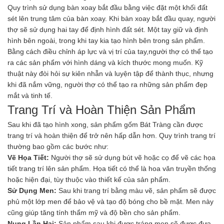
Quy trình sử dụng bàn xoay bắt đầu bằng việc đặt một khối đất
sét lên trung tâm của bàn xoay. Khi bàn xoay bắt đầu quay, người
thợ sẽ sử dụng hai tay để định hình đất sét. Một tay giữ và định
hình bên ngoài, trong khi tay kia tạo hình bên trong sản phẩm.
Bằng cách điều chỉnh áp lực và vị trí của tay,người thợ có thể tạo
ra các sản phẩm với hình dáng và kích thước mong muốn. Kỹ
thuật này đòi hỏi sự kiên nhẫn và luyện tập để thành thục, nhưng
khi đã nắm vững, người thợ có thể tạo ra những sản phẩm đẹp
mắt và tinh tế.
Trang Trí và Hoàn Thiện Sản Phẩm
Sau khi đã tạo hình xong, sản phẩm gốm Bát Tràng cần được
trang trí và hoàn thiện để trở nên hấp dẫn hơn. Quy trình trang trí
thường bao gồm các bước như:
Vẽ Họa Tiết:
Người thợ sẽ sử dụng bút vẽ hoặc cọ để vẽ các họa
tiết trang trí lên sản phẩm. Họa tiết có thể là hoa văn truyền thống
hoặc hiện đại, tùy thuộc vào thiết kế của sản phẩm.
Sử Dụng Men:
Sau khi trang trí bằng màu vẽ, sản phẩm sẽ được
phủ một lớp men để bảo vệ và tạo độ bóng cho bề mặt. Men này
cũng giúp tăng tính thẩm mỹ và độ bền cho sản phẩm.
Nung Lần Hai:
Sản phẩm sau khi được tráng men sẽ được đưa