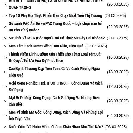
VÔI BỘT – CÔNG DỤNG, CÁCH SỬ DỤNG VÀ NHỮNG LƯU Ý
(26.03.2025)
QUAN TRỌNG
Top 10 Phụ Gia Thực Phẩm Bán Chạy Nhất Trên Thị Trường
(24.03.2025)
So sánh PAC Ấn Độ và PAC Trung Quốc – Lựa chọn nào tối
(22.03.2025)
ưu cho xử lý nước?
Sự Thật Về MSG (Bột Ngọt): Nó Có Thực Sự Gây Hại Không?
(21.03.2025)
Mẹo Làm Sạch Nước Giếng Đơn Giản, Hiệu Quả
(17.03.2025)
Thành Phần Dinh Dưỡng Cần Thiết Cho Từng Loại Tôm/Cá:
(15.03.2025)
Bí Quyết Tối Ưu Hóa Sự Phát Triển
Các Bệnh Thường Gặp Trên Tôm, Cá Và Cách Phòng Ngừa
(13.03.2025)
Hiệu Quả
Acid Công Nghiệp: HCl, H₂SO₄, HNO₃ – Công Dụng Và Cách
(12.03.2025)
Sử Dụng
Mật Rỉ Đường: Công Dụng, Cách Sử Dụng Và Những Điều
(26.03.2025)
Cần Biết
Men Vi Sinh EM Gốc: Công Dụng, Cách Dùng Và Những Lợi
(04.03.2025)
Ích Tuyệt Vời
Nước Cứng Và Nước Mềm: Chúng Khác Nhau Như Thế Nào?
(03.03.2025)