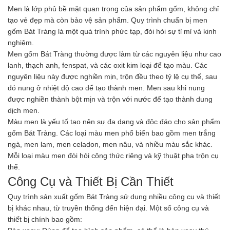
Men là lớp phủ bề mặt quan trọng của sản phẩm gốm, không chỉ
tạo vẻ đẹp mà còn bảo vệ sản phẩm. Quy trình chuẩn bị men
gốm Bát Tràng là một quá trình phức tạp, đòi hỏi sự tỉ mỉ và kinh
nghiệm.
Men gốm Bát Tràng thường được làm từ các nguyên liệu như cao
lanh, thạch anh, fenspat, và các oxit kim loại để tạo màu. Các
nguyên liệu này được nghiền mịn, trộn đều theo tỷ lệ cụ thể, sau
đó nung ở nhiệt độ cao để tạo thành men. Men sau khi nung
được nghiền thành bột mịn và trộn với nước để tạo thành dung
dịch men.
Màu men là yếu tố tạo nên sự đa dạng và độc đáo cho sản phẩm
gốm Bát Tràng. Các loại màu men phổ biến bao gồm men trắng
ngà, men lam, men celadon, men nâu, và nhiều màu sắc khác.
Mỗi loại màu men đòi hỏi công thức riêng và kỹ thuật pha trộn cụ
thể.
Công Cụ và Thiết Bị Cần Thiết
Quy trình sản xuất gốm Bát Tràng sử dụng nhiều công cụ và thiết
bị khác nhau, từ truyền thống đến hiện đại. Một số công cụ và
thiết bị chính bao gồm: