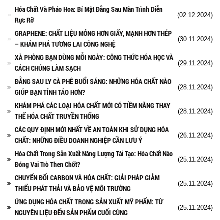
Hóa Chất Và Pháo Hoa: Bí Mật Đằng Sau Màn Trình Diễn
(02.12.2024)
Rực Rỡ
GRAPHENE: CHẤT LIỆU MỎNG HƠN GIẤY, MẠNH HƠN THÉP
(30.11.2024)
– KHÁM PHÁ TƯƠNG LAI CÔNG NGHỆ
XÀ PHÒNG BẠN DÙNG MỖI NGÀY: CÔNG THỨC HÓA HỌC VÀ
(29.11.2024)
CÁCH CHÚNG LÀM SẠCH
ĐẰNG SAU LY CÀ PHÊ BUỔI SÁNG: NHỮNG HÓA CHẤT NÀO
(28.11.2024)
GIÚP BẠN TỈNH TÁO HƠN?
KHÁM PHÁ CÁC LOẠI HÓA CHẤT MỚI CÓ TIỀM NĂNG THAY
(28.11.2024)
THẾ HÓA CHẤT TRUYỀN THỐNG
CÁC QUY ĐỊNH MỚI NHẤT VỀ AN TOÀN KHI SỬ DỤNG HÓA
(26.11.2024)
CHẤT: NHỮNG ĐIỀU DOANH NGHIỆP CẦN LƯU Ý
Hóa Chất Trong Sản Xuất Năng Lượng Tái Tạo: Hóa Chất Nào
(25.11.2024)
Đóng Vai Trò Then Chốt?
CHUYỂN ĐỔI CARBON VÀ HÓA CHẤT: GIẢI PHÁP GIẢM
(25.11.2024)
THIỂU PHÁT THẢI VÀ BẢO VỆ MÔI TRƯỜNG
ỨNG DỤNG HÓA CHẤT TRONG SẢN XUẤT MỸ PHẨM: TỪ
(25.11.2024)
NGUYÊN LIỆU ĐẾN SẢN PHẨM CUỐI CÙNG