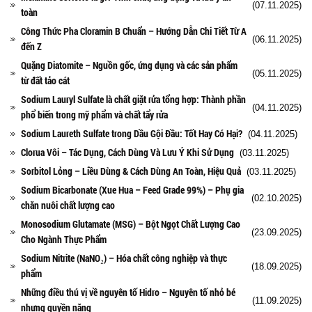
(07.11.2025)
toàn
Công Thức Pha Cloramin B Chuẩn – Hướng Dẫn Chi Tiết Từ A
(06.11.2025)
đến Z
Quặng Diatomite – Nguồn gốc, ứng dụng và các sản phẩm
(05.11.2025)
từ đất tảo cát
Sodium Lauryl Sulfate là chất giặt rửa tổng hợp: Thành phần
(04.11.2025)
phổ biến trong mỹ phẩm và chất tẩy rửa
Sodium Laureth Sulfate trong Dầu Gội Đầu: Tốt Hay Có Hại?
(04.11.2025)
Clorua Vôi – Tác Dụng, Cách Dùng Và Lưu Ý Khi Sử Dụng
(03.11.2025)
Sorbitol Lỏng – Liều Dùng & Cách Dùng An Toàn, Hiệu Quả
(03.11.2025)
Sodium Bicarbonate (Xue Hua – Feed Grade 99%) – Phụ gia
(02.10.2025)
chăn nuôi chất lượng cao
Monosodium Glutamate (MSG) – Bột Ngọt Chất Lượng Cao
(23.09.2025)
Cho Ngành Thực Phẩm
Sodium Nitrite (NaNO₂) – Hóa chất công nghiệp và thực
(18.09.2025)
phẩm
Những điều thú vị về nguyên tố Hidro – Nguyên tố nhỏ bé
(11.09.2025)
nhưng quyền năng