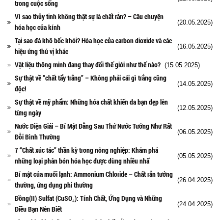
trong cuộc sống
Vì sao thủy tinh không thật sự là chất rắn? – Câu chuyện
(20.05.2025)
hóa học của kính
Tại sao đá khô bốc khói? Hóa học của carbon dioxide và các
(16.05.2025)
hiệu ứng thú vị khác
Vật liệu thông minh đang thay đổi thế giới như thế nào?
(15.05.2025)
Sự thật về “chất tẩy trắng” – Không phải cái gì trắng cũng
(14.05.2025)
độc!
Sự thật về mỹ phẩm: Những hóa chất khiến da bạn đẹp lên
(12.05.2025)
từng ngày
Nước Điện Giải – Bí Mật Đằng Sau Thứ Nước Tưởng Như Rất
(06.05.2025)
Đỗi Bình Thường
7 “Chất xúc tác” thần kỳ trong nông nghiệp: Khám phá
(05.05.2025)
những loại phân bón hóa học được dùng nhiều nhấ
Bí mật của muối lạnh: Ammonium Chloride – Chất rắn tưởng
(26.04.2025)
thường, ứng dụng phi thường
Đồng(II) Sulfat (CuSO₄): Tính Chất, Ứng Dụng và Những
(24.04.2025)
Điều Bạn Nên Biết