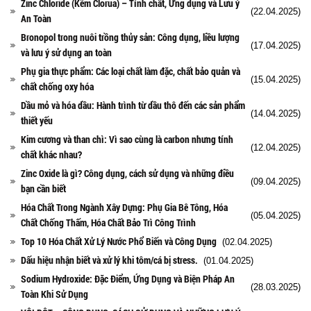
Zinc Chloride (Kẽm Clorua) – Tính chất, Ứng dụng và Lưu ý
(22.04.2025)
An Toàn
Bronopol trong nuôi trồng thủy sản: Công dụng, liều lượng
(17.04.2025)
và lưu ý sử dụng an toàn
Phụ gia thực phẩm: Các loại chất làm đặc, chất bảo quản và
(15.04.2025)
chất chống oxy hóa
Dầu mỏ và hóa dầu: Hành trình từ dầu thô đến các sản phẩm
(14.04.2025)
thiết yếu
Kim cương và than chì: Vì sao cùng là carbon nhưng tính
(12.04.2025)
chất khác nhau?
Zinc Oxide là gì? Công dụng, cách sử dụng và những điều
(09.04.2025)
bạn cần biết
Hóa Chất Trong Ngành Xây Dựng: Phụ Gia Bê Tông, Hóa
(05.04.2025)
Chất Chống Thấm, Hóa Chất Bảo Trì Công Trình
Top 10 Hóa Chất Xử Lý Nước Phổ Biến và Công Dụng
(02.04.2025)
Dấu hiệu nhận biết và xử lý khi tôm/cá bị stress.
(01.04.2025)
Sodium Hydroxide: Đặc Điểm, Ứng Dụng và Biện Pháp An
(28.03.2025)
Toàn Khi Sử Dụng