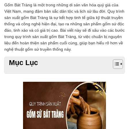
Chất phụ gia tạo cấu trúc
Gốm Bát Tràng là một trong những di sản văn hóa quý giá của
Chất phụ gia bảo quản
Việt Nam, mang đậm bản sắc dân tộc và lịch sử lâu đời. Quy trình
Chất phụ gia nem giò chả
sản xuất gốm Bát Tràng là sự kết hợp tinh tế giữa kỹ thuật truyền
Chất phụ gia bún mì phở
thống và công nghệ hiện đại, tạo ra những sản phẩm gốm sứ độc
Chất phụ gia bánh kẹo kem
đáo, tinh xảo và có giá trị cao. Bài viết này sẽ đi sâu vào các bước
Chất phụ gia nước giải khát
trong quy trình sản xuất gốm Bát Tràng, từ việc chuẩn bị nguyên
Chất phụ gia xúc xích
liệu đến hoàn thiện sản phẩm cuối cùng, giúp bạn hiểu rõ hơn về
Chất phụ gia nước mắm
nghệ thuật gốm sứ truyền thống này.
Chất phụ gia rau củ quả
Mục Lục
Chất phụ gia thạch rau câu
Chất phụ gia đậu hũ
HÓA CHẤT TẨY RỬA
Tẩy rửa công nghiệp
Tẩy rửa sinh hoạt
Tẩy rửa ô tô xe máy
Tẩy cáu cặn đường ống
Tẩy rửa khác
HÓA CHẤT THỦY SẢN
Hóa chất xử lý nước
Men đường ruột