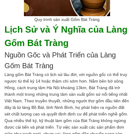
Men vi sinh EM gốc
Bổ sung khoáng chất
Bổ gan và giải độc gan
Quy trình sản xuất Gốm Bát Tràng
Phòng và trị bệnh
Lịch Sử và Ý Nghĩa của Làng
Bổ sung dinh dưỡng tăng trọng
Hấp thụ khí độc Yucca
Gốm Bát Tràng
HÓA CHẤT XỬ LÝ NƯỚC
Xử lý nước hồ bơi
Nguồn Gốc và Phát Triển của Làng
Xử lý nước sinh hoạt
Xử lý nước thải
Gốm Bát Tràng
Xử lý nước giếng khoan
Làng gốm Bát Tràng có lịch sử lâu đời, với nguồn gốc có thể truy
Xử lý nước khác
ngược từ thế kỷ 14 hoặc thậm chí sớm hơn. Nằm bên bờ sông
DUNG MÔI CÔNG NGHIỆP
Hồng, cách trung tâm Hà Nội khoảng 13km, Bát Tràng đã trở
Pha sơn nước
thành một trong những trung tâm sản xuất gốm sứ nổi tiếng nhất
Pha sơn epoxy
Việt Nam. Theo truyền thuyết, những người thợ gốm đầu tiên đến
Pha sơn dầu
đây là từ làng Bồ Bát, tỉnh Ninh Bình, họ phát hiện ra nguồn đất
Pha sơn tĩnh điện
sét chất lượng cao và quyết định định cư để phát triển nghề gốm.
Dung môi khác
Qua nhiều thế kỷ, kỹ thuật làm gốm của Bát Tràng không ngừng
HƯƠNG LIỆU TINH DẦU
được cải tiến và phát triển. Từ việc sản xuất các sản phẩm đơn
HÓA CHẤT CÔNG NGHIỆP
giản như gạch ngói, chum vại, làng gốm dần chuyển sang sản