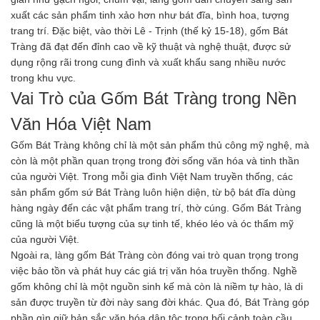
Axit
xuất các sản phẩm tinh xảo hơn như bát đĩa, bình hoa, tượng
Hóa chất khác
trang trí. Đặc biệt, vào thời Lê - Trịnh (thế kỷ 15-18), gốm Bát
Kiềm
Tràng đã đạt đến đỉnh cao về kỹ thuật và nghệ thuật, được sử
Muối
dụng rộng rãi trong cung đình và xuất khẩu sang nhiều nước
Kim loại màu
trong khu vực.
Oxit kim loại
HÓA CHẤT THÍ NGHIỆM
Vai Trò của Gốm Bát Tràng trong Nền
Hóa chất thí nghiệm
Văn Hóa Việt Nam
Thiết bị phòng thí nghiệm
HÓA CHẤT NÔNG NGHIỆP
Gốm Bát Tràng không chỉ là một sản phẩm thủ công mỹ nghệ, mà
Nguyên liệu phân bón
còn là một phần quan trọng trong đời sống văn hóa và tinh thần
Chế phẩm sinh học
của người Việt. Trong mỗi gia đình Việt Nam truyền thống, các
Nguyên liệu chăn nuôi
sản phẩm gốm sứ Bát Tràng luôn hiện diện, từ bộ bát đĩa dùng
HÓA CHẤT XÂY DỰNG
hàng ngày đến các vật phẩm trang trí, thờ cúng. Gốm Bát Tràng
Chống thấm sika
cũng là một biểu tượng của sự tinh tế, khéo léo và óc thẩm mỹ
Silicone Dow Corning
của người Việt.
Silicone KCC
Ngoài ra, làng gốm Bát Tràng còn đóng vai trò quan trọng trong
Silicone Apollo
việc bảo tồn và phát huy các giá trị văn hóa truyền thống. Nghề
Silicone Kingbond
gốm không chỉ là một nguồn sinh kế mà còn là niềm tự hào, là di
Silicone Shinetsu
sản được truyền từ đời này sang đời khác. Qua đó, Bát Tràng góp
Keo Silicone
phần gìn giữ bản sắc văn hóa dân tộc trong bối cảnh toàn cầu