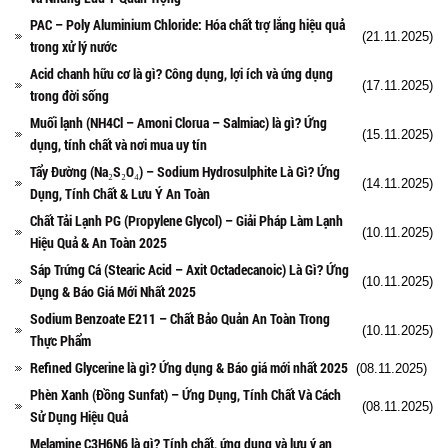
PAC – Poly Aluminium Chloride: Hóa chất trợ lắng hiệu quả
(21.11.2025)
trong xử lý nước
Acid chanh hữu cơ là gì? Công dụng, lợi ích và ứng dụng
(17.11.2025)
trong đời sống
Muối lạnh (NH4Cl – Amoni Clorua – Salmiac) là gì? Ứng
(15.11.2025)
dụng, tính chất và nơi mua uy tín
Tẩy Đường (Na₂S₂O₄) – Sodium Hydrosulphite Là Gì? Ứng
(14.11.2025)
Dụng, Tính Chất & Lưu Ý An Toàn
Chất Tải Lạnh PG (Propylene Glycol) – Giải Pháp Làm Lạnh
(10.11.2025)
Hiệu Quả & An Toàn 2025
Sáp Trứng Cá (Stearic Acid – Axit Octadecanoic) Là Gì? Ứng
(10.11.2025)
Dụng & Báo Giá Mới Nhất 2025
Sodium Benzoate E211 – Chất Bảo Quản An Toàn Trong
(10.11.2025)
Thực Phẩm
Refined Glycerine là gì? Ứng dụng & Báo giá mới nhất 2025
(08.11.2025)
Phèn Xanh (Đồng Sunfat) – Ứng Dụng, Tính Chất Và Cách
(08.11.2025)
Sử Dụng Hiệu Quả
Melamine C3H6N6 là gì? Tính chất, ứng dụng và lưu ý an