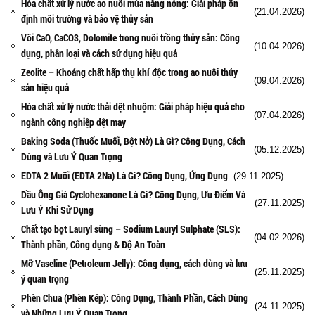
Hóa chất xử lý nước ao nuôi mùa nắng nóng: Giải pháp ổn
(21.04.2026)
định môi trường và bảo vệ thủy sản
Vôi CaO, CaCO3, Dolomite trong nuôi trồng thủy sản: Công
(10.04.2026)
dụng, phân loại và cách sử dụng hiệu quả
Zeolite – Khoáng chất hấp thụ khí độc trong ao nuôi thủy
(09.04.2026)
sản hiệu quả
Hóa chất xử lý nước thải dệt nhuộm: Giải pháp hiệu quả cho
(07.04.2026)
ngành công nghiệp dệt may
Baking Soda (Thuốc Muối, Bột Nở) Là Gì? Công Dụng, Cách
(05.12.2025)
Dùng và Lưu Ý Quan Trọng
EDTA 2 Muối (EDTA 2Na) Là Gì? Công Dụng, Ứng Dụng
(29.11.2025)
Dầu Ông Già Cyclohexanone Là Gì? Công Dụng, Ưu Điểm Và
(27.11.2025)
Lưu Ý Khi Sử Dụng
Chất tạo bọt Lauryl sùng – Sodium Lauryl Sulphate (SLS):
(04.02.2026)
Thành phần, Công dụng & Độ An Toàn
Mỡ Vaseline (Petroleum Jelly): Công dụng, cách dùng và lưu
(25.11.2025)
ý quan trọng
Phèn Chua (Phèn Kép): Công Dụng, Thành Phần, Cách Dùng
(24.11.2025)
và Những Lưu Ý Quan Trọng