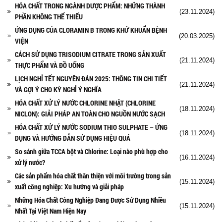
HÓA CHẤT TRONG NGÀNH DƯỢC PHẨM: NHỮNG THÀNH
(23.11.2024)
PHẦN KHÔNG THỂ THIẾU
ỨNG DỤNG CỦA CLORAMIN B TRONG KHỬ KHUẨN BỆNH
(20.03.2025)
VIỆN
CÁCH SỬ DỤNG TRISODIUM CITRATE TRONG SẢN XUẤT
(21.11.2024)
THỰC PHẨM VÀ ĐỒ UỐNG
LỊCH NGHỈ TẾT NGUYÊN ĐÁN 2025: THÔNG TIN CHI TIẾT
(21.11.2024)
VÀ GỢI Ý CHO KỲ NGHỈ Ý NGHĨA
HÓA CHẤT XỬ LÝ NƯỚC CHLORINE NHẬT (CHLORINE
(18.11.2024)
NICLON): GIẢI PHÁP AN TOÀN CHO NGUỒN NƯỚC SẠCH
HÓA CHẤT XỬ LÝ NƯỚC SODIUM THIO SULPHATE – ỨNG
(18.11.2024)
DỤNG VÀ HƯỚNG DẪN SỬ DỤNG HIỆU QUẢ
So sánh giữa TCCA bột và Chlorine: Loại nào phù hợp cho
(16.11.2024)
xử lý nước?
Các sản phẩm hóa chất thân thiện với môi trường trong sản
(15.11.2024)
xuất công nghiệp: Xu hướng và giải pháp
Những Hóa Chất Công Nghiệp Đang Được Sử Dụng Nhiều
(15.11.2024)
Nhất Tại Việt Nam Hiện Nay