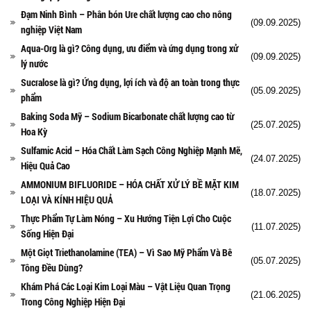
Đạm Ninh Bình – Phân bón Ure chất lượng cao cho nông
(09.09.2025)
nghiệp Việt Nam
Aqua-Org là gì? Công dụng, ưu điểm và ứng dụng trong xử
(09.09.2025)
lý nước
Sucralose là gì? Ứng dụng, lợi ích và độ an toàn trong thực
(05.09.2025)
phẩm
Baking Soda Mỹ – Sodium Bicarbonate chất lượng cao từ
(25.07.2025)
Hoa Kỳ
Sulfamic Acid – Hóa Chất Làm Sạch Công Nghiệp Mạnh Mẽ,
(24.07.2025)
Hiệu Quả Cao
AMMONIUM BIFLUORIDE – HÓA CHẤT XỬ LÝ BỀ MẶT KIM
(18.07.2025)
LOẠI VÀ KÍNH HIỆU QUẢ
Thực Phẩm Tự Làm Nóng – Xu Hướng Tiện Lợi Cho Cuộc
(11.07.2025)
Sống Hiện Đại
Một Giọt Triethanolamine (TEA) – Vì Sao Mỹ Phẩm Và Bê
(05.07.2025)
Tông Đều Dùng?
Khám Phá Các Loại Kim Loại Màu – Vật Liệu Quan Trọng
(21.06.2025)
Trong Công Nghiệp Hiện Đại