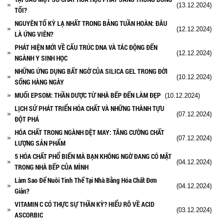
(13.12.2024)
TỐI?
NGUYÊN TỐ KỲ LẠ NHẤT TRONG BẢNG TUẦN HOÀN: ĐÂU
(12.12.2024)
LÀ ỨNG VIÊN?
PHÁT HIỆN MỚI VỀ CẤU TRÚC DNA VÀ TÁC ĐỘNG ĐẾN
(12.12.2024)
NGÀNH Y SINH HỌC
NHỮNG ỨNG DỤNG BẤT NGỜ CỦA SILICA GEL TRONG ĐỜI
(10.12.2024)
SỐNG HÀNG NGÀY
MUỐI EPSOM: THẦN DƯỢC TỪ NHÀ BẾP ĐẾN LÀM ĐẸP
(10.12.2024)
LỊCH SỬ PHÁT TRIỂN HÓA CHẤT VÀ NHỮNG THÀNH TỰU
(07.12.2024)
ĐỘT PHÁ
HÓA CHẤT TRONG NGÀNH DỆT MAY: TĂNG CƯỜNG CHẤT
(07.12.2024)
LƯỢNG SẢN PHẨM
5 HÓA CHẤT PHỔ BIẾN MÀ BẠN KHÔNG NGỜ ĐANG CÓ MẶT
(04.12.2024)
TRONG NHÀ BẾP CỦA MÌNH
Làm Sao Để Nuôi Tinh Thể Tại Nhà Bằng Hóa Chất Đơn
(04.12.2024)
Giản?
VITAMIN C CÓ THỰC SỰ THẦN KỲ? HIỂU RÕ VỀ ACID
(03.12.2024)
ASCORBIC