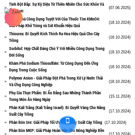
Tinh Bột Bắp: Sự Kỳ Diệu Từ Thiên Nhiên Cho Sức Khỏe Và
(07.06.2025)
Ẩm Thực
Khám Phá Công Dụng Tuyệt Vời Của Thuốc Tím KMnO4:
(18.10.2024)
Giải Pháp Khử Trùng và Sát Khuẩn Hiệu Quả
Thiourea: Bí Quyết Kích Thích Ra Hoa Hiệu Quả Cho Cây
(18.10.2024)
Trồng
Sorbitol: Hợp Chất Đáng Chú Ý Với Nhiều Công Dụng Trong
(18.10.2024)
Đời Sống
Khám Phá Sodium Thiosulfate: Từ Công Dụng Đến Ứng
(18.10.2024)
Dụng Trong Cuộc Sống
Polymer Anion - Giải Pháp Đột Phá Trong Xử Lý Nước Thải
(18.10.2024)
Và Ứng Dụng Công Nghiệp
Phụ Gia Thực Phẩm: Bí Ẩn Đằng Sau Những Thành Phần
(15.11.2024)
Trong Món Ăn Hàng Ngày
Phân Kali Trắng (Kali Trắng Israel): Bí Quyết Vàng Cho Năng
(17.10.2024)
Suất Cây Trồng
Phân Bón Ure: Giải Pháp Tối Ưu Cho Năng Suất Cây Trồng
(17.10.2024)
Phân Bón MKP: Giải Pháp Hoàn Hảo Cho Nông Nghiệp Bền
(17.10.2024)