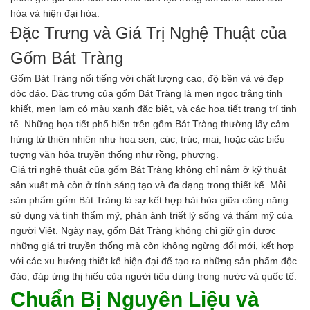
Hóa chất khác
hóa và hiện đại hóa.
Giới Thiệu
Đặc Trưng và Giá Trị Nghệ Thuật của
Đối tác
Gốm Bát Tràng
Quy trình sản xuất
Tin tức
Gốm Bát Tràng nổi tiếng với chất lượng cao, độ bền và vẻ đẹp
VMC GROUP
độc đáo. Đặc trưng của gốm Bát Tràng là men ngọc trắng tinh
Ngành Hóa Chất
khiết, men lam có màu xanh đặc biệt, và các họa tiết trang trí tinh
Tẩy Rửa Diệt Khuẩn
tế. Những họa tiết phổ biến trên gốm Bát Tràng thường lấy cảm
Ngành Thực Phẩm
hứng từ thiên nhiên như hoa sen, cúc, trúc, mai, hoặc các biểu
Ngành Nông Nghiệp
tượng văn hóa truyền thống như rồng, phượng.
Ngành Thủy Sản
Giá trị nghệ thuật của gốm Bát Tràng không chỉ nằm ở kỹ thuật
Ngành Môi Trường
sản xuất mà còn ở tính sáng tạo và đa dạng trong thiết kế. Mỗi
Ngành Nhựa
sản phẩm gốm Bát Tràng là sự kết hợp hài hòa giữa công năng
Ngành Xây Dựng
sử dụng và tính thẩm mỹ, phản ánh triết lý sống và thẩm mỹ của
Ngành Cao Su
người Việt. Ngày nay, gốm Bát Tràng không chỉ giữ gìn được
Ngành Xi Mạ
những giá trị truyền thống mà còn không ngừng đổi mới, kết hợp
Ngành Thủy Tinh
với các xu hướng thiết kế hiện đại để tạo ra những sản phẩm độc
Ngành Dệt Nhuộm
đáo, đáp ứng thị hiếu của người tiêu dùng trong nước và quốc tế.
Ngành Sơn
Chuẩn Bị Nguyên Liệu và
Ngành In Ấn Bao Bì