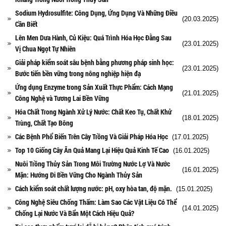
Sodium Hydrosulfite: Công Dụng, Ứng Dụng Và Những Điều
(20.03.2025)
Cần Biết
Lên Men Dưa Hành, Củ Kiệu: Quá Trình Hóa Học Đằng Sau
(23.01.2025)
Vị Chua Ngọt Tự Nhiên
Giải pháp kiểm soát sâu bệnh bằng phương pháp sinh học:
(23.01.2025)
Bước tiến bền vững trong nông nghiệp hiện đạ
Ứng dụng Enzyme trong Sản Xuất Thực Phẩm: Cách Mạng
(21.01.2025)
Công Nghệ và Tương Lai Bền Vững
Hóa Chất Trong Ngành Xử Lý Nước: Chất Keo Tụ, Chất Khử
(18.01.2025)
Trùng, Chất Tạo Bông
Các Bệnh Phổ Biến Trên Cây Trồng Và Giải Pháp Hóa Học
(17.01.2025)
Top 10 Giống Cây Ăn Quả Mang Lại Hiệu Quả Kinh Tế Cao
(16.01.2025)
Nuôi Trồng Thủy Sản Trong Môi Trường Nước Lợ Và Nước
(16.01.2025)
Mặn: Hướng Đi Bền Vững Cho Ngành Thủy Sản
Cách kiểm soát chất lượng nước: pH, oxy hòa tan, độ mặn.
(15.01.2025)
Công Nghệ Siêu Chống Thấm: Làm Sao Các Vật Liệu Có Thể
(14.01.2025)
Chống Lại Nước Và Bẩn Một Cách Hiệu Quả?