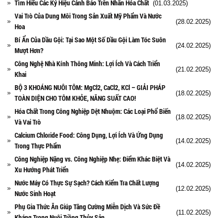
Tìm Hiểu Các Ký Hiệu Cảnh Báo Trên Nhãn Hóa Chất
(01.03.2025)
Vai Trò Của Dung Môi Trong Sản Xuất Mỹ Phẩm Và Nước
(28.02.2025)
Hoa
Bí Ẩn Của Dầu Gội: Tại Sao Một Số Dầu Gội Làm Tóc Suôn
(24.02.2025)
Mượt Hơn?
Công Nghệ Nhà Kính Thông Minh: Lợi Ích Và Cách Triển
(21.02.2025)
Khai
BỘ 3 KHOÁNG NUÔI TÔM: MgCl2, CaCl2, KCl – GIẢI PHÁP
(18.02.2025)
TOÀN DIỆN CHO TÔM KHỎE, NĂNG SUẤT CAO!
Hóa Chất Trong Công Nghiệp Dệt Nhuộm: Các Loại Phổ Biến
(18.02.2025)
Và Vai Trò
Calcium Chloride Food: Công Dụng, Lợi Ích Và Ứng Dụng
(14.02.2025)
Trong Thực Phẩm
Công Nghiệp Nặng vs. Công Nghiệp Nhẹ: Điểm Khác Biệt Và
(14.02.2025)
Xu Hướng Phát Triển
Nước Máy Có Thực Sự Sạch? Cách Kiểm Tra Chất Lượng
(12.02.2025)
Nước Sinh Hoạt
Phụ Gia Thức Ăn Giúp Tăng Cường Miễn Dịch Và Sức Đề
(11.02.2025)
Kháng Trong Nuôi Trồng Thủy Sản