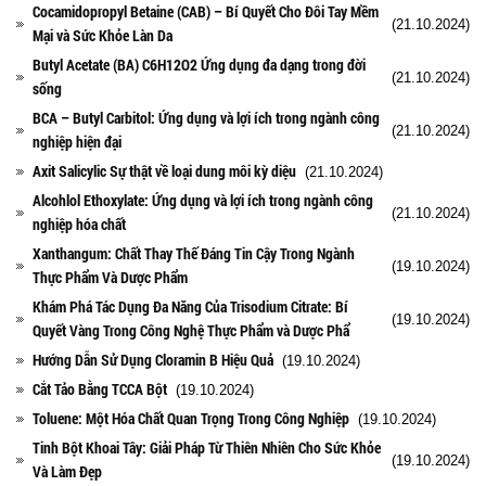
Cocamidopropyl Betaine (CAB) – Bí Quyết Cho Đôi Tay Mềm
(21.10.2024)
Mại và Sức Khỏe Làn Da
Butyl Acetate (BA) C6H12O2 Ứng dụng đa dạng trong đời
(21.10.2024)
sống
BCA – Butyl Carbitol: Ứng dụng và lợi ích trong ngành công
(21.10.2024)
nghiệp hiện đại
Axit Salicylic Sự thật về loại dung môi kỳ diệu
(21.10.2024)
Alcohlol Ethoxylate: Ứng dụng và lợi ích trong ngành công
(21.10.2024)
nghiệp hóa chất
Xanthangum: Chất Thay Thế Đáng Tin Cậy Trong Ngành
(19.10.2024)
Thực Phẩm Và Dược Phẩm
Khám Phá Tác Dụng Đa Năng Của Trisodium Citrate: Bí
(19.10.2024)
Quyết Vàng Trong Công Nghệ Thực Phẩm và Dược Phẩ
Hướng Dẫn Sử Dụng Cloramin B Hiệu Quả
(19.10.2024)
Cắt Tảo Bằng TCCA Bột
(19.10.2024)
Toluene: Một Hóa Chất Quan Trọng Trong Công Nghiệp
(19.10.2024)
Tinh Bột Khoai Tây: Giải Pháp Từ Thiên Nhiên Cho Sức Khỏe
(19.10.2024)
Và Làm Đẹp