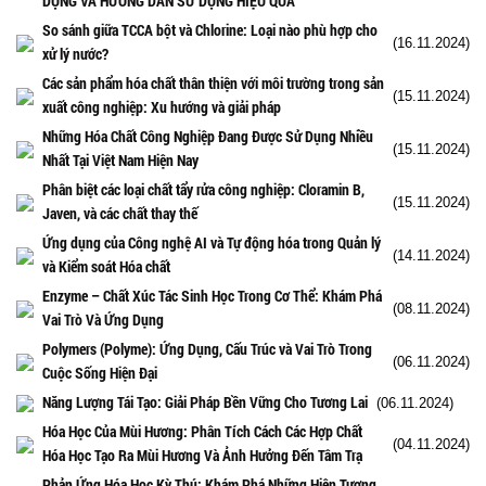
DỤNG VÀ HƯỚNG DẪN SỬ DỤNG HIỆU QUẢ
So sánh giữa TCCA bột và Chlorine: Loại nào phù hợp cho
(16.11.2024)
xử lý nước?
Các sản phẩm hóa chất thân thiện với môi trường trong sản
(15.11.2024)
xuất công nghiệp: Xu hướng và giải pháp
Những Hóa Chất Công Nghiệp Đang Được Sử Dụng Nhiều
(15.11.2024)
Nhất Tại Việt Nam Hiện Nay
Phân biệt các loại chất tẩy rửa công nghiệp: Cloramin B,
(15.11.2024)
Javen, và các chất thay thế
Ứng dụng của Công nghệ AI và Tự động hóa trong Quản lý
(14.11.2024)
và Kiểm soát Hóa chất
Enzyme – Chất Xúc Tác Sinh Học Trong Cơ Thể: Khám Phá
(08.11.2024)
Vai Trò Và Ứng Dụng
Polymers (Polyme): Ứng Dụng, Cấu Trúc và Vai Trò Trong
(06.11.2024)
Cuộc Sống Hiện Đại
Năng Lượng Tái Tạo: Giải Pháp Bền Vững Cho Tương Lai
(06.11.2024)
Hóa Học Của Mùi Hương: Phân Tích Cách Các Hợp Chất
(04.11.2024)
Hóa Học Tạo Ra Mùi Hương Và Ảnh Hưởng Đến Tâm Trạ
Phản Ứng Hóa Học Kỳ Thú: Khám Phá Những Hiện Tượng