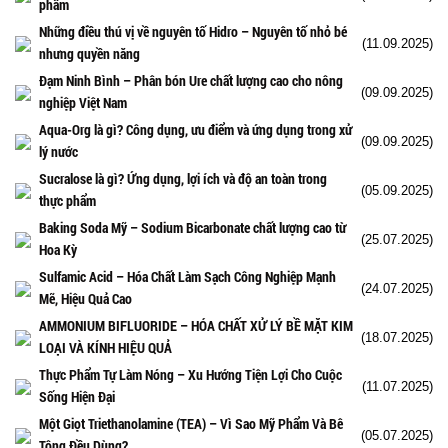
phẩm
Những điều thú vị về nguyên tố Hidro – Nguyên tố nhỏ bé
(11.09.2025)
nhưng quyền năng
Đạm Ninh Bình – Phân bón Ure chất lượng cao cho nông
(09.09.2025)
nghiệp Việt Nam
Aqua-Org là gì? Công dụng, ưu điểm và ứng dụng trong xử
(09.09.2025)
lý nước
Sucralose là gì? Ứng dụng, lợi ích và độ an toàn trong
(05.09.2025)
thực phẩm
Baking Soda Mỹ – Sodium Bicarbonate chất lượng cao từ
(25.07.2025)
Hoa Kỳ
Sulfamic Acid – Hóa Chất Làm Sạch Công Nghiệp Mạnh
(24.07.2025)
Mẽ, Hiệu Quả Cao
AMMONIUM BIFLUORIDE – HÓA CHẤT XỬ LÝ BỀ MẶT KIM
(18.07.2025)
LOẠI VÀ KÍNH HIỆU QUẢ
Thực Phẩm Tự Làm Nóng – Xu Hướng Tiện Lợi Cho Cuộc
(11.07.2025)
Sống Hiện Đại
Một Giọt Triethanolamine (TEA) – Vì Sao Mỹ Phẩm Và Bê
(05.07.2025)
Tông Đều Dùng?