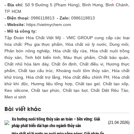
- Địa chỉ:
Số 9 Đường 5 (Phạm Hùng), Bình Hưng, Bình Chánh,
TP. HCM
- Điện thoại:
0986118813
- Zalo:
0986118813
- Website:
https://vietmychem.com
- Mô tả công ty:
Tập Đoàn Hóa Chất Việt Mỹ - VMC GROUP cung cấp các loại
hóa chất: Phụ gia thực phẩm, Hóa chất xử lý nước, Dung môi,
Phân bón nông nghiệp, Hóa chất tẩy rửa, Hóa chất nuôi trồng
thủy sản, Tinh bột biến tính, Màu thực phẩm, Chất bảo quản,
Chất nhũ hóa làm dày, Chất ổn định, Chất điều vị, Hương thực
phẩm, Chất tạo cấu trúc, Khoáng nuôi tôm thủy sản, Hóa chất
khử trùng, Hóa chất trợ lắng, Hóa chất điều chỉnh PH, Hóa chất
khử khí độc, Hương liệu tổng hợp, Chất tạo gel, Chất tạo xốp,
Keo silicone, Chất tạo phức, Chất tạo bọt, Chất Diệt Rêu Tảo,
Men vi sinh
Bài viết khác
Xu hướng nuôi trồng thủy sản an toàn – bền vững: Giải
(21.04.2026)
pháp phát triển dài hạn cho ngành thủy sản
Hóa chất xử lý nước ao nuôi mùa nắng nóng: Giải pháp ổn