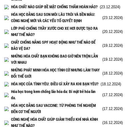
HÓA CHẤT NÀO GIÚP BỀ MẶT CHỐNG THẤM HOÀN HẢO?
(23.12.2024)
HÓA HỌC ĐẰNG SAU SON MÔI LÂU TRÔI VÀ BỀN MÀU:
(23.12.2024)
CÔNG NGHỆ MỚI VÀ CÁC YẾU TỐ QUYẾT ĐỊNH
LỚP PHỦ CHỐNG TRẦY XƯỚC CHO XE HƠI ĐƯỢC TẠO RA
(20.12.2024)
NHƯ THẾ NÀO?
CHẤT CHỐNG NẮNG SPF HOẠT ĐỘNG NHƯ THẾ NÀO ĐỂ
(19.12.2024)
BẢO VỆ DA?
NHỮNG HÓA CHẤT BẠN KHÔNG BAO GIỜ NÊN TRỘN LẪN
(19.12.2024)
VỚI NHAU
NHỮNG PHÁT MINH HÓA HỌC TÌNH CỜ NHƯNG LÀM THAY
(18.12.2024)
ĐỔI THẾ GIỚI
HÓA HỌC CỦA TÌNH YÊU: ĐIỀU GÌ XẢY RA KHI BẠN YÊU?
(18.12.2024)
Hóa học trong kem chống lão hóa da: Bí mật trẻ hóa làn
(17.12.2024)
da.
HÓA HỌC ĐẰNG SAU VACCINE: TỪ PHÒNG THÍ NGHIỆM
(17.12.2024)
ĐẾN CƠ THỂ NGƯỜI
CÔNG NGHỆ HÓA CHẤT GIÚP GIẢM THIỂU KHÍ NHÀ KÍNH
(16.12.2024)
NHƯ THẾ NÀO?