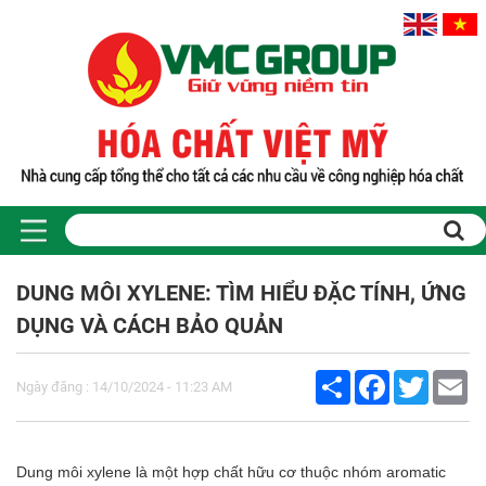
DUNG MÔI XYLENE: TÌM HIỂU ĐẶC TÍNH, ỨNG
DỤNG VÀ CÁCH BẢO QUẢN
Share
Facebook
Twitter
Em
Ngày đăng : 14/10/2024 - 11:23 AM
Dung môi xylene là một hợp chất hữu cơ thuộc nhóm aromatic