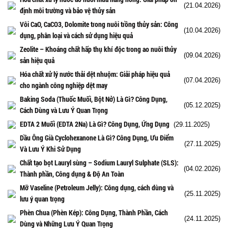
(21.04.2026)
định môi trường và bảo vệ thủy sản
Vôi CaO, CaCO3, Dolomite trong nuôi trồng thủy sản: Công
(10.04.2026)
dụng, phân loại và cách sử dụng hiệu quả
Zeolite – Khoáng chất hấp thụ khí độc trong ao nuôi thủy
(09.04.2026)
sản hiệu quả
Hóa chất xử lý nước thải dệt nhuộm: Giải pháp hiệu quả
(07.04.2026)
cho ngành công nghiệp dệt may
Baking Soda (Thuốc Muối, Bột Nở) Là Gì? Công Dụng,
(05.12.2025)
Cách Dùng và Lưu Ý Quan Trọng
EDTA 2 Muối (EDTA 2Na) Là Gì? Công Dụng, Ứng Dụng
(29.11.2025)
Dầu Ông Già Cyclohexanone Là Gì? Công Dụng, Ưu Điểm
(27.11.2025)
Và Lưu Ý Khi Sử Dụng
Chất tạo bọt Lauryl sùng – Sodium Lauryl Sulphate (SLS):
(04.02.2026)
Thành phần, Công dụng & Độ An Toàn
Mỡ Vaseline (Petroleum Jelly): Công dụng, cách dùng và
(25.11.2025)
lưu ý quan trọng
Phèn Chua (Phèn Kép): Công Dụng, Thành Phần, Cách
(24.11.2025)
Dùng và Những Lưu Ý Quan Trọng