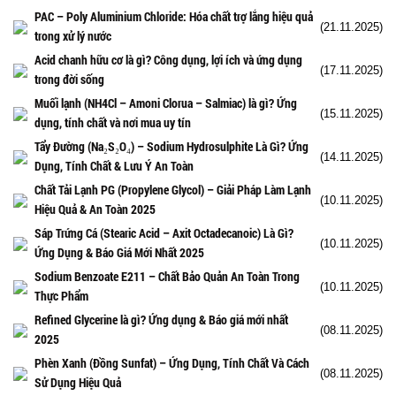
PAC – Poly Aluminium Chloride: Hóa chất trợ lắng hiệu quả
(21.11.2025)
trong xử lý nước
Acid chanh hữu cơ là gì? Công dụng, lợi ích và ứng dụng
(17.11.2025)
trong đời sống
Muối lạnh (NH4Cl – Amoni Clorua – Salmiac) là gì? Ứng
(15.11.2025)
dụng, tính chất và nơi mua uy tín
Tẩy Đường (Na₂S₂O₄) – Sodium Hydrosulphite Là Gì? Ứng
(14.11.2025)
Dụng, Tính Chất & Lưu Ý An Toàn
Chất Tải Lạnh PG (Propylene Glycol) – Giải Pháp Làm Lạnh
(10.11.2025)
Hiệu Quả & An Toàn 2025
Sáp Trứng Cá (Stearic Acid – Axit Octadecanoic) Là Gì?
(10.11.2025)
Ứng Dụng & Báo Giá Mới Nhất 2025
Sodium Benzoate E211 – Chất Bảo Quản An Toàn Trong
(10.11.2025)
Thực Phẩm
Refined Glycerine là gì? Ứng dụng & Báo giá mới nhất
(08.11.2025)
2025
Phèn Xanh (Đồng Sunfat) – Ứng Dụng, Tính Chất Và Cách
(08.11.2025)
Sử Dụng Hiệu Quả