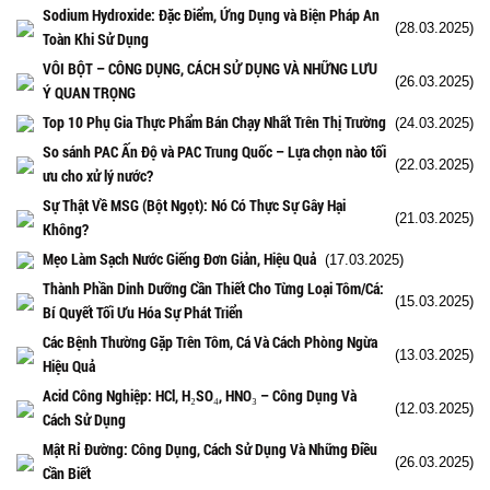
Sodium Hydroxide: Đặc Điểm, Ứng Dụng và Biện Pháp An
(28.03.2025)
Toàn Khi Sử Dụng
VÔI BỘT – CÔNG DỤNG, CÁCH SỬ DỤNG VÀ NHỮNG LƯU
(26.03.2025)
Ý QUAN TRỌNG
Top 10 Phụ Gia Thực Phẩm Bán Chạy Nhất Trên Thị Trường
(24.03.2025)
So sánh PAC Ấn Độ và PAC Trung Quốc – Lựa chọn nào tối
(22.03.2025)
ưu cho xử lý nước?
Sự Thật Về MSG (Bột Ngọt): Nó Có Thực Sự Gây Hại
(21.03.2025)
Không?
Mẹo Làm Sạch Nước Giếng Đơn Giản, Hiệu Quả
(17.03.2025)
Thành Phần Dinh Dưỡng Cần Thiết Cho Từng Loại Tôm/Cá:
(15.03.2025)
Bí Quyết Tối Ưu Hóa Sự Phát Triển
Các Bệnh Thường Gặp Trên Tôm, Cá Và Cách Phòng Ngừa
(13.03.2025)
Hiệu Quả
Acid Công Nghiệp: HCl, H₂SO₄, HNO₃ – Công Dụng Và
(12.03.2025)
Cách Sử Dụng
Mật Rỉ Đường: Công Dụng, Cách Sử Dụng Và Những Điều
(26.03.2025)
Cần Biết