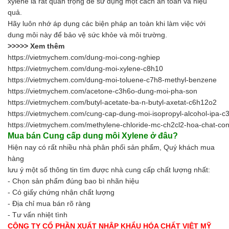
xylene là rất quan trọng để sử dụng một cách an toàn và hiệu
quả.
Hãy luôn nhớ áp dụng các biện pháp an toàn khi làm việc với
dung môi này để bảo vệ sức khỏe và môi trường.
>>>>> Xem thêm
https://vietmychem.com/dung-moi-cong-nghiep
https://vietmychem.com/dung-moi-xylene-c8h10
https://vietmychem.com/dung-moi-toluene-c7h8-methyl-benzene
https://vietmychem.com/acetone-c3h6o-dung-moi-pha-son
https://vietmychem.com/butyl-acetate-ba-n-butyl-axetat-c6h12o2
https://vietmychem.com/cung-cap-dung-moi-isopropyl-alcohol-ipa-c
https://vietmychem.com/methylene-chloride-mc-ch2cl2-hoa-chat-co
Mua bán Cung cấp
dung môi Xylene
ở đâu?
Hiện nay có rất nhiều nhà phân phối sản phẩm, Quý khách mua
hàng
lưu ý một số thông tin tìm được nhà cung cấp chất lượng nhất:
- Chọn sản phẩm đúng bao bì nhãn hiệu
- Có giấy chứng nhận chất lượng
- Địa chỉ mua bán rõ ràng
- Tư vấn nhiệt tình
CÔNG TY CỔ PHẦN XUẤT NHẬP KHẨU HÓA CHẤT VIỆT MỸ