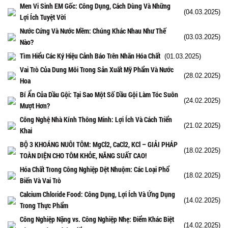
Men Vi Sinh EM Gốc: Công Dụng, Cách Dùng Và Những
(04.03.2025)
Lợi Ích Tuyệt Vời
Nước Cứng Và Nước Mềm: Chúng Khác Nhau Như Thế
(03.03.2025)
Nào?
Tìm Hiểu Các Ký Hiệu Cảnh Báo Trên Nhãn Hóa Chất
(01.03.2025)
Vai Trò Của Dung Môi Trong Sản Xuất Mỹ Phẩm Và Nước
(28.02.2025)
Hoa
Bí Ẩn Của Dầu Gội: Tại Sao Một Số Dầu Gội Làm Tóc Suôn
(24.02.2025)
Mượt Hơn?
Công Nghệ Nhà Kính Thông Minh: Lợi Ích Và Cách Triển
(21.02.2025)
Khai
BỘ 3 KHOÁNG NUÔI TÔM: MgCl2, CaCl2, KCl – GIẢI PHÁP
(18.02.2025)
TOÀN DIỆN CHO TÔM KHỎE, NĂNG SUẤT CAO!
Hóa Chất Trong Công Nghiệp Dệt Nhuộm: Các Loại Phổ
(18.02.2025)
Biến Và Vai Trò
Calcium Chloride Food: Công Dụng, Lợi Ích Và Ứng Dụng
(14.02.2025)
Trong Thực Phẩm
Công Nghiệp Nặng vs. Công Nghiệp Nhẹ: Điểm Khác Biệt
(14.02.2025)