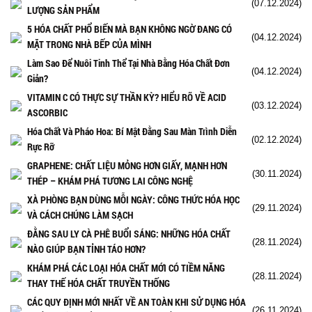
(07.12.2024)
LƯỢNG SẢN PHẨM
5 HÓA CHẤT PHỔ BIẾN MÀ BẠN KHÔNG NGỜ ĐANG CÓ
(04.12.2024)
MẶT TRONG NHÀ BẾP CỦA MÌNH
Làm Sao Để Nuôi Tinh Thể Tại Nhà Bằng Hóa Chất Đơn
(04.12.2024)
Giản?
VITAMIN C CÓ THỰC SỰ THẦN KỲ? HIỂU RÕ VỀ ACID
(03.12.2024)
ASCORBIC
Hóa Chất Và Pháo Hoa: Bí Mật Đằng Sau Màn Trình Diễn
(02.12.2024)
Rực Rỡ
GRAPHENE: CHẤT LIỆU MỎNG HƠN GIẤY, MẠNH HƠN
(30.11.2024)
THÉP – KHÁM PHÁ TƯƠNG LAI CÔNG NGHỆ
XÀ PHÒNG BẠN DÙNG MỖI NGÀY: CÔNG THỨC HÓA HỌC
(29.11.2024)
VÀ CÁCH CHÚNG LÀM SẠCH
ĐẰNG SAU LY CÀ PHÊ BUỔI SÁNG: NHỮNG HÓA CHẤT
(28.11.2024)
NÀO GIÚP BẠN TỈNH TÁO HƠN?
KHÁM PHÁ CÁC LOẠI HÓA CHẤT MỚI CÓ TIỀM NĂNG
(28.11.2024)
THAY THẾ HÓA CHẤT TRUYỀN THỐNG
CÁC QUY ĐỊNH MỚI NHẤT VỀ AN TOÀN KHI SỬ DỤNG HÓA
(26.11.2024)