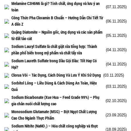
Melamine C3H6N6 là gì? Tính chất, ứng dụng và lưu ý an
(07.11.2025)
toàn
Công Thức Pha Cloramin B Chuẩn – Hướng Dẫn Chi Tiết Từ
(06.11.2025)
A đến Z
Quặng Diatomite – Nguồn gốc, ứng dụng và các sản phẩm
(05.11.2025)
từ đất tảo cát
Sodium Lauryl Sulfate là chất giặt rửa tổng hợp: Thành
(04.11.2025)
phần phổ biến trong mỹ phẩm và chất tẩy rửa
Sodium Laureth Sulfate trong Dầu Gội Đầu: Tốt Hay Có
(04.11.2025)
Hại?
Clorua Vôi – Tác Dụng, Cách Dùng Và Lưu Ý Khi Sử Dụng
(03.11.2025)
Sorbitol Lỏng – Liều Dùng & Cách Dùng An Toàn, Hiệu
(03.11.2025)
Quả
Sodium Bicarbonate (Xue Hua – Feed Grade 99%) – Phụ
(02.10.2025)
gia chăn nuôi chất lượng cao
Monosodium Glutamate (MSG) – Bột Ngọt Chất Lượng
(23.09.2025)
Cao Cho Ngành Thực Phẩm
Sodium Nitrite (NaNO₂) – Hóa chất công nghiệp và thực
(18.09.2025)