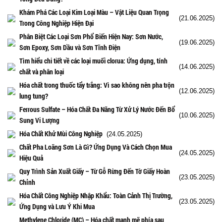
Khám Phá Các Loại Kim Loại Màu – Vật Liệu Quan Trọng
(21.06.2025)
Trong Công Nghiệp Hiện Đại
Phân Biệt Các Loại Sơn Phổ Biến Hiện Nay: Sơn Nước,
(19.06.2025)
Sơn Epoxy, Sơn Dầu và Sơn Tĩnh Điện
Tìm hiểu chi tiết về các loại muối clorua: Ứng dụng, tính
(14.06.2025)
chất và phân loại
Hóa chất trong thuốc tẩy trắng: Vì sao không nên pha trộn
(12.06.2025)
lung tung?
Ferrous Sulfate – Hóa Chất Đa Năng Từ Xử Lý Nước Đến Bổ
(10.06.2025)
Sung Vi Lượng
Hóa Chất Khử Mùi Công Nghiệp
(24.05.2025)
Chất Pha Loãng Sơn Là Gì? Ứng Dụng Và Cách Chọn Mua
(24.05.2025)
Hiệu Quả
Quy Trình Sản Xuất Giấy – Từ Gỗ Rừng Đến Tờ Giấy Hoàn
(23.05.2025)
Chỉnh
Hóa Chất Công Nghiệp Nhập Khẩu: Toàn Cảnh Thị Trường,
(23.05.2025)
Ứng Dụng và Lưu Ý Khi Mua
Methylene Chloride (MC) – Hóa chất mạnh mẽ phía sau