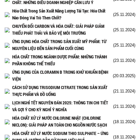
CHẤT: NHỮNG ĐIỀU DOANH NGHIỆP CẦN LƯU Ý
Hóa Chất Trong Sản Xuất Năng Lượng Tái Tạo: Hóa Chất
(25.11.2024)
Nào Đóng Vai Trò Then Chốt?
CHUYỂN ĐỔI CARBON VÀ HÓA CHẤT: GIẢI PHÁP GIẢM
(25.11.2024)
THIỂU PHÁT THẢI VÀ BẢO VỆ MÔI TRƯỜNG
ỨNG DỤNG HÓA CHẤT TRONG SẢN XUẤT MỸ PHẨM: TỪ
(25.11.2024)
NGUYÊN LIỆU ĐẾN SẢN PHẨM CUỐI CÙNG
HÓA CHẤT TRONG NGÀNH DƯỢC PHẨM: NHỮNG THÀNH
(23.11.2024)
PHẦN KHÔNG THỂ THIẾU
ỨNG DỤNG CỦA CLORAMIN B TRONG KHỬ KHUẨN BỆNH
(20.03.2025)
VIỆN
CÁCH SỬ DỤNG TRISODIUM CITRATE TRONG SẢN XUẤT
(21.11.2024)
THỰC PHẨM VÀ ĐỒ UỐNG
LỊCH NGHỈ TẾT NGUYÊN ĐÁN 2025: THÔNG TIN CHI TIẾT
(21.11.2024)
VÀ GỢI Ý CHO KỲ NGHỈ Ý NGHĨA
HÓA CHẤT XỬ LÝ NƯỚC CHLORINE NHẬT (CHLORINE
(18.11.2024)
NICLON): GIẢI PHÁP AN TOÀN CHO NGUỒN NƯỚC SẠCH
HÓA CHẤT XỬ LÝ NƯỚC SODIUM THIO SULPHATE – ỨNG
(18.11.2024)