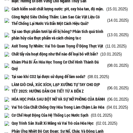
Mặn: Hướng Đi Bền Vững Cho Ngành Thủy Sản
Cách kiểm soát chất lượng nước: pH, oxy hòa tan, độ mặn.
(15.01.2025)
Công Nghệ Siêu Chống Thấm: Làm Sao Các Vật Liệu Có
(14.01.2025)
Thể Chống Lại Nước Và Bẩn Một Cách Hiệu Quả?
Tại sao thực phẩm tươi lại dễ bị hỏng? Phân tích quá trình
(13.01.2025)
phân hủy của thực phẩm và cách chúng ta c
Axit Trong Tự Nhiên: Vai Trò Quan Trọng Ở Động Thực Vật
(11.01.2025)
Chất tẩy rửa hoạt động như thế nào để loại bỏ vết bẩn?
(10.01.2025)
Khám Phá Bí Ẩn Hóa Học Trong Cơ Chế Hình Thành Đá
(08.01.2025)
Quý
Tại sao khí CO2 lại được sử dụng để làm soda?
(08.01.2025)
LÀM GIÒ CHẢ, XÚC XÍCH, LẠP XƯỞNG TỰ TAY CHO DỊP
(06.01.2025)
TẾT 2025: HƯỚNG DẪN CHI TIẾT TỪ A ĐẾN Z
HÓA HỌC PHÍA SAU BỘT NỞ VÀ SỰ NỞ PHỒNG CỦA BÁNH
(06.01.2025)
Vai Trò Của Chất Chống Oxy Hóa Trong Làm Chậm Lão Hóa
(04.01.2025)
Cơ Chế Hoạt Động Của Hệ Thống Lọc Nước Sạch
(03.01.2025)
Quy Trình Sản Xuất Xi Măng và Vai Trò của Hóa Học
(02.01.2025)
Phản Ứng Nhiệt Độ Cực Đoan: Sự Nổ, Cháy, Và Đông Lạnh