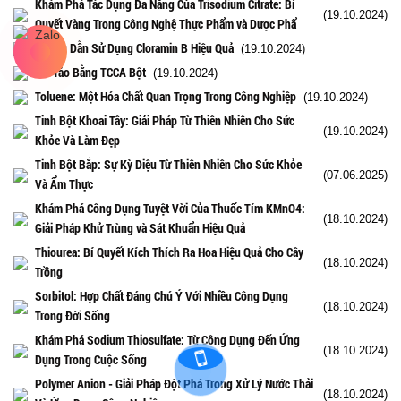
Khám Phá Tác Dụng Đa Năng Của Trisodium Citrate: Bí
(19.10.2024)
Quyết Vàng Trong Công Nghệ Thực Phẩm và Dược Phẩ
Hướng Dẫn Sử Dụng Cloramin B Hiệu Quả
(19.10.2024)
Cắt Tảo Bằng TCCA Bột
(19.10.2024)
Toluene: Một Hóa Chất Quan Trọng Trong Công Nghiệp
(19.10.2024)
Tinh Bột Khoai Tây: Giải Pháp Từ Thiên Nhiên Cho Sức
(19.10.2024)
Khỏe Và Làm Đẹp
Tinh Bột Bắp: Sự Kỳ Diệu Từ Thiên Nhiên Cho Sức Khỏe
(07.06.2025)
Và Ẩm Thực
Khám Phá Công Dụng Tuyệt Vời Của Thuốc Tím KMnO4:
(18.10.2024)
Giải Pháp Khử Trùng và Sát Khuẩn Hiệu Quả
Thiourea: Bí Quyết Kích Thích Ra Hoa Hiệu Quả Cho Cây
(18.10.2024)
Trồng
Sorbitol: Hợp Chất Đáng Chú Ý Với Nhiều Công Dụng
(18.10.2024)
Trong Đời Sống
Khám Phá Sodium Thiosulfate: Từ Công Dụng Đến Ứng
(18.10.2024)
Dụng Trong Cuộc Sống
Polymer Anion - Giải Pháp Đột Phá Trong Xử Lý Nước Thải
(18.10.2024)