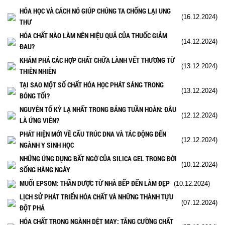
HÓA HỌC VÀ CÁCH NÓ GIÚP CHÚNG TA CHỐNG LẠI UNG
(16.12.2024)
THƯ
HÓA CHẤT NÀO LÀM NÊN HIỆU QUẢ CỦA THUỐC GIẢM
(14.12.2024)
ĐAU?
KHÁM PHÁ CÁC HỢP CHẤT CHỮA LÀNH VẾT THƯƠNG TỪ
(13.12.2024)
THIÊN NHIÊN
TẠI SAO MỘT SỐ CHẤT HÓA HỌC PHÁT SÁNG TRONG
(13.12.2024)
BÓNG TỐI?
NGUYÊN TỐ KỲ LẠ NHẤT TRONG BẢNG TUẦN HOÀN: ĐÂU
(12.12.2024)
LÀ ỨNG VIÊN?
PHÁT HIỆN MỚI VỀ CẤU TRÚC DNA VÀ TÁC ĐỘNG ĐẾN
(12.12.2024)
NGÀNH Y SINH HỌC
NHỮNG ỨNG DỤNG BẤT NGỜ CỦA SILICA GEL TRONG ĐỜI
(10.12.2024)
SỐNG HÀNG NGÀY
MUỐI EPSOM: THẦN DƯỢC TỪ NHÀ BẾP ĐẾN LÀM ĐẸP
(10.12.2024)
LỊCH SỬ PHÁT TRIỂN HÓA CHẤT VÀ NHỮNG THÀNH TỰU
(07.12.2024)
ĐỘT PHÁ
HÓA CHẤT TRONG NGÀNH DỆT MAY: TĂNG CƯỜNG CHẤT