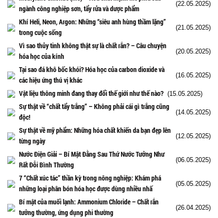
(22.05.2025)
ngành công nghiệp sơn, tẩy rửa và dược phẩm
Khí Heli, Neon, Argon: Những “siêu anh hùng thầm lặng”
(21.05.2025)
trong cuộc sống
Vì sao thủy tinh không thật sự là chất rắn? – Câu chuyện
(20.05.2025)
hóa học của kính
Tại sao đá khô bốc khói? Hóa học của carbon dioxide và
(16.05.2025)
các hiệu ứng thú vị khác
Vật liệu thông minh đang thay đổi thế giới như thế nào?
(15.05.2025)
Sự thật về “chất tẩy trắng” – Không phải cái gì trắng cũng
(14.05.2025)
độc!
Sự thật về mỹ phẩm: Những hóa chất khiến da bạn đẹp lên
(12.05.2025)
từng ngày
Nước Điện Giải – Bí Mật Đằng Sau Thứ Nước Tưởng Như
(06.05.2025)
Rất Đỗi Bình Thường
7 “Chất xúc tác” thần kỳ trong nông nghiệp: Khám phá
(05.05.2025)
những loại phân bón hóa học được dùng nhiều nhấ
Bí mật của muối lạnh: Ammonium Chloride – Chất rắn
(26.04.2025)
tưởng thường, ứng dụng phi thường