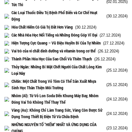
(02.01.2025)
Tức Thì
Các Loại Thuốc Điều Trị Bệnh Phổ Biến và Cơ Chế Hoạt
(30.12.2024)
Động
Hóa Chất Hiếm Có Giá Trị Đắt Hơn Vàng
(30.12.2024)
Các Nhà Hóa Học Nổi Tiếng và Những Đóng Góp Vĩ Đại
(27.12.2024)
Hiện Tượng Cực Quang – Vũ Điệu Huyền Bí Của Tự Nhiên
(27.12.2024)
Vai trò của vi chất dinh dưỡng và vitamin trong cơ thể
(26.12.2024)
Thành Phần Hóa Học Của Sao Chổi Và Thiên Thạch
(26.12.2024)
Thủy Ngân: Những Bí Mật Chết Người Của Chất Lỏng Kim
(25.12.2024)
Loại Này
Chitin: Một Chất Trong Vỏ Tôm Có Thể Sản Xuất Nhựa
(25.12.2024)
Sinh Học Thân Thiện Môi Trường
Nhôm (Al): Từ Vỏ Lon Soda Đến Khung Máy Bay, Nhôm
(24.12.2024)
Đóng Vai Trò Không Thể Thay Thế
Vàng (Au): Không Chỉ Làm Trang Sức, Vàng Còn Được Sử
(24.12.2024)
Dụng Trong Thiết Bị Điện Tử Và Chữa Bệnh
NHỮNG NGUYÊN TỐ "HIẾM" NHẤT VÀ ỨNG DỤNG CỦA
(23.12.2024)
CHÚNG