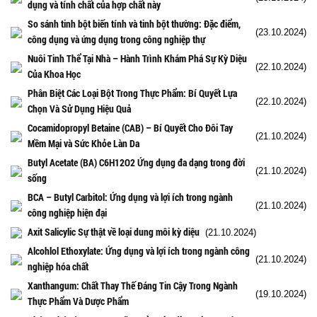
dụng và tính chất của hợp chất này
So sánh tinh bột biến tính và tinh bột thường: Đặc điểm,
(23.10.2024)
công dụng và ứng dụng trong công nghiệp thự
Nuôi Tinh Thể Tại Nhà – Hành Trình Khám Phá Sự Kỳ Diệu
(22.10.2024)
Của Khoa Học
Phân Biệt Các Loại Bột Trong Thực Phẩm: Bí Quyết Lựa
(22.10.2024)
Chọn Và Sử Dụng Hiệu Quả
Cocamidopropyl Betaine (CAB) – Bí Quyết Cho Đôi Tay
(21.10.2024)
Mềm Mại và Sức Khỏe Làn Da
Butyl Acetate (BA) C6H12O2 Ứng dụng đa dạng trong đời
(21.10.2024)
sống
BCA – Butyl Carbitol: Ứng dụng và lợi ích trong ngành
(21.10.2024)
công nghiệp hiện đại
Axit Salicylic Sự thật về loại dung môi kỳ diệu
(21.10.2024)
Alcohlol Ethoxylate: Ứng dụng và lợi ích trong ngành công
(21.10.2024)
nghiệp hóa chất
Xanthangum: Chất Thay Thế Đáng Tin Cậy Trong Ngành
(19.10.2024)
Thực Phẩm Và Dược Phẩm