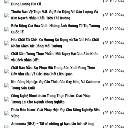
(28.10.2024)
Dung Lượng Pin Cũ
Thuốc Bảo Vệ Thực Vật: Sự Biến Động Về Sản Lượng Và
(28.10.2024)
Kim Ngạch Nhập Khẩu Trên Thị Trường
Biến Động Giá Hóa Chất: Những Ảnh Hưởng Từ Thị Trường
(28.10.2024)
Quốc Tế
Hóa Chất Tái Chế: Xu Hướng Sử Dụng và Tái Chế Hóa Chất
(28.10.2024)
Nhằm Giảm Tác Động Môi Trường
Chất Cấm Trong Thực Phẩm: Mối Nguy Hại Cho Sức Khỏe
(28.10.2024)
và Cách Nhận Biết
Chất Bán Dẫn: Sự Phục Hồi Trong Sản Xuất Đang Thúc
(26.10.2024)
Đẩy Nhu Cầu Về Các Hóa Chất Liên Quan
Khí Công Nghiệp: Sự Cần Thiết Của Oxy, Nitơ, Và Cacbonic
(26.10.2024)
Trong Sản Xuất
Công Nghệ Blockchain Trong Thực Phẩm: Giải Pháp
(25.10.2024)
Tương Lai Cho Ngành Công Nghiệp
Phân Bón Nano: Giải Pháp Hiện Đại Cho Nông Nghiệp Bền
(25.10.2024)
Vững
Ammonia (NH3) – Tất cả những gì bạn cần biết về ứng
(23.10.2024)