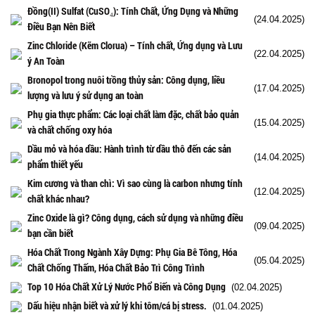
Đồng(II) Sulfat (CuSO₄): Tính Chất, Ứng Dụng và Những
(24.04.2025)
Điều Bạn Nên Biết
Zinc Chloride (Kẽm Clorua) – Tính chất, Ứng dụng và Lưu
(22.04.2025)
ý An Toàn
Bronopol trong nuôi trồng thủy sản: Công dụng, liều
(17.04.2025)
lượng và lưu ý sử dụng an toàn
Phụ gia thực phẩm: Các loại chất làm đặc, chất bảo quản
(15.04.2025)
và chất chống oxy hóa
Dầu mỏ và hóa dầu: Hành trình từ dầu thô đến các sản
(14.04.2025)
phẩm thiết yếu
Kim cương và than chì: Vì sao cùng là carbon nhưng tính
(12.04.2025)
chất khác nhau?
Zinc Oxide là gì? Công dụng, cách sử dụng và những điều
(09.04.2025)
bạn cần biết
Hóa Chất Trong Ngành Xây Dựng: Phụ Gia Bê Tông, Hóa
(05.04.2025)
Chất Chống Thấm, Hóa Chất Bảo Trì Công Trình
Top 10 Hóa Chất Xử Lý Nước Phổ Biến và Công Dụng
(02.04.2025)
Dấu hiệu nhận biết và xử lý khi tôm/cá bị stress.
(01.04.2025)