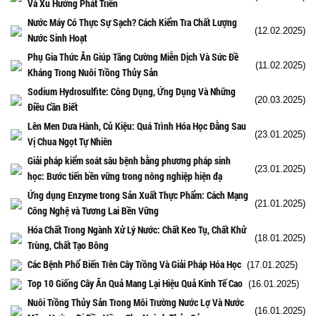
Và Xu Hướng Phát Triển
Nước Máy Có Thực Sự Sạch? Cách Kiểm Tra Chất Lượng
(12.02.2025)
Nước Sinh Hoạt
Phụ Gia Thức Ăn Giúp Tăng Cường Miễn Dịch Và Sức Đề
(11.02.2025)
Kháng Trong Nuôi Trồng Thủy Sản
Sodium Hydrosulfite: Công Dụng, Ứng Dụng Và Những
(20.03.2025)
Điều Cần Biết
Lên Men Dưa Hành, Củ Kiệu: Quá Trình Hóa Học Đằng Sau
(23.01.2025)
Vị Chua Ngọt Tự Nhiên
Giải pháp kiểm soát sâu bệnh bằng phương pháp sinh
(23.01.2025)
học: Bước tiến bền vững trong nông nghiệp hiện đạ
Ứng dụng Enzyme trong Sản Xuất Thực Phẩm: Cách Mạng
(21.01.2025)
Công Nghệ và Tương Lai Bền Vững
Hóa Chất Trong Ngành Xử Lý Nước: Chất Keo Tụ, Chất Khử
(18.01.2025)
Trùng, Chất Tạo Bông
Các Bệnh Phổ Biến Trên Cây Trồng Và Giải Pháp Hóa Học
(17.01.2025)
Top 10 Giống Cây Ăn Quả Mang Lại Hiệu Quả Kinh Tế Cao
(16.01.2025)
Nuôi Trồng Thủy Sản Trong Môi Trường Nước Lợ Và Nước
(16.01.2025)