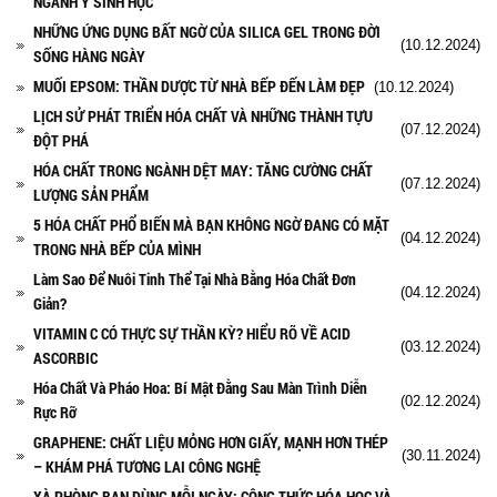
NGÀNH Y SINH HỌC
NHỮNG ỨNG DỤNG BẤT NGỜ CỦA SILICA GEL TRONG ĐỜI
(10.12.2024)
SỐNG HÀNG NGÀY
MUỐI EPSOM: THẦN DƯỢC TỪ NHÀ BẾP ĐẾN LÀM ĐẸP
(10.12.2024)
LỊCH SỬ PHÁT TRIỂN HÓA CHẤT VÀ NHỮNG THÀNH TỰU
(07.12.2024)
ĐỘT PHÁ
HÓA CHẤT TRONG NGÀNH DỆT MAY: TĂNG CƯỜNG CHẤT
(07.12.2024)
LƯỢNG SẢN PHẨM
5 HÓA CHẤT PHỔ BIẾN MÀ BẠN KHÔNG NGỜ ĐANG CÓ MẶT
(04.12.2024)
TRONG NHÀ BẾP CỦA MÌNH
Làm Sao Để Nuôi Tinh Thể Tại Nhà Bằng Hóa Chất Đơn
(04.12.2024)
Giản?
VITAMIN C CÓ THỰC SỰ THẦN KỲ? HIỂU RÕ VỀ ACID
(03.12.2024)
ASCORBIC
Hóa Chất Và Pháo Hoa: Bí Mật Đằng Sau Màn Trình Diễn
(02.12.2024)
Rực Rỡ
GRAPHENE: CHẤT LIỆU MỎNG HƠN GIẤY, MẠNH HƠN THÉP
(30.11.2024)
– KHÁM PHÁ TƯƠNG LAI CÔNG NGHỆ
XÀ PHÒNG BẠN DÙNG MỖI NGÀY: CÔNG THỨC HÓA HỌC VÀ