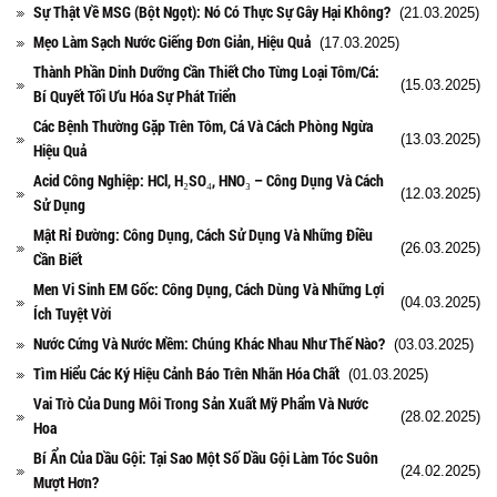
Sự Thật Về MSG (Bột Ngọt): Nó Có Thực Sự Gây Hại Không?
(21.03.2025)
Mẹo Làm Sạch Nước Giếng Đơn Giản, Hiệu Quả
(17.03.2025)
Thành Phần Dinh Dưỡng Cần Thiết Cho Từng Loại Tôm/Cá:
(15.03.2025)
Bí Quyết Tối Ưu Hóa Sự Phát Triển
Các Bệnh Thường Gặp Trên Tôm, Cá Và Cách Phòng Ngừa
(13.03.2025)
Hiệu Quả
Acid Công Nghiệp: HCl, H₂SO₄, HNO₃ – Công Dụng Và Cách
(12.03.2025)
Sử Dụng
Mật Rỉ Đường: Công Dụng, Cách Sử Dụng Và Những Điều
(26.03.2025)
Cần Biết
Men Vi Sinh EM Gốc: Công Dụng, Cách Dùng Và Những Lợi
(04.03.2025)
Ích Tuyệt Vời
Nước Cứng Và Nước Mềm: Chúng Khác Nhau Như Thế Nào?
(03.03.2025)
Tìm Hiểu Các Ký Hiệu Cảnh Báo Trên Nhãn Hóa Chất
(01.03.2025)
Vai Trò Của Dung Môi Trong Sản Xuất Mỹ Phẩm Và Nước
(28.02.2025)
Hoa
Bí Ẩn Của Dầu Gội: Tại Sao Một Số Dầu Gội Làm Tóc Suôn
(24.02.2025)
Mượt Hơn?