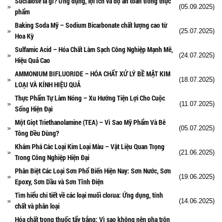
Sucralose là gì? Ứng dụng, lợi ích và độ an toàn trong thực
(05.09.2025)
phẩm
Baking Soda Mỹ – Sodium Bicarbonate chất lượng cao từ
(25.07.2025)
Hoa Kỳ
Sulfamic Acid – Hóa Chất Làm Sạch Công Nghiệp Mạnh Mẽ,
(24.07.2025)
Hiệu Quả Cao
AMMONIUM BIFLUORIDE – HÓA CHẤT XỬ LÝ BỀ MẶT KIM
(18.07.2025)
LOẠI VÀ KÍNH HIỆU QUẢ
Thực Phẩm Tự Làm Nóng – Xu Hướng Tiện Lợi Cho Cuộc
(11.07.2025)
Sống Hiện Đại
Một Giọt Triethanolamine (TEA) – Vì Sao Mỹ Phẩm Và Bê
(05.07.2025)
Tông Đều Dùng?
Khám Phá Các Loại Kim Loại Màu – Vật Liệu Quan Trọng
(21.06.2025)
Trong Công Nghiệp Hiện Đại
Phân Biệt Các Loại Sơn Phổ Biến Hiện Nay: Sơn Nước, Sơn
(19.06.2025)
Epoxy, Sơn Dầu và Sơn Tĩnh Điện
Tìm hiểu chi tiết về các loại muối clorua: Ứng dụng, tính
(14.06.2025)
chất và phân loại
Hóa chất trong thuốc tẩy trắng: Vì sao không nên pha trộn