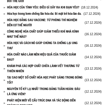
ĐỔI THẾ GIỚI
HÓA HỌC CỦA TÌNH YÊU: ĐIỀU GÌ XẢY RA KHI BẠN YÊU?
(18.12.2024)
Hóa học trong kem chống lão hóa da: Bí mật trẻ hóa làn da.
(17.12.2024)
HÓA HỌC ĐẰNG SAU VACCINE: TỪ PHÒNG THÍ NGHIỆM
(17.12.2024)
ĐẾN CƠ THỂ NGƯỜI
CÔNG NGHỆ HÓA CHẤT GIÚP GIẢM THIỂU KHÍ NHÀ KÍNH
(16.12.2024)
NHƯ THẾ NÀO?
HÓA HỌC VÀ CÁCH NÓ GIÚP CHÚNG TA CHỐNG LẠI UNG
(16.12.2024)
THƯ
HÓA CHẤT NÀO LÀM NÊN HIỆU QUẢ CỦA THUỐC GIẢM
(14.12.2024)
ĐAU?
KHÁM PHÁ CÁC HỢP CHẤT CHỮA LÀNH VẾT THƯƠNG TỪ
(13.12.2024)
THIÊN NHIÊN
TẠI SAO MỘT SỐ CHẤT HÓA HỌC PHÁT SÁNG TRONG BÓNG
(13.12.2024)
TỐI?
NGUYÊN TỐ KỲ LẠ NHẤT TRONG BẢNG TUẦN HOÀN: ĐÂU
(12.12.2024)
LÀ ỨNG VIÊN?
PHÁT HIỆN MỚI VỀ CẤU TRÚC DNA VÀ TÁC ĐỘNG ĐẾN
(12.12.2024)