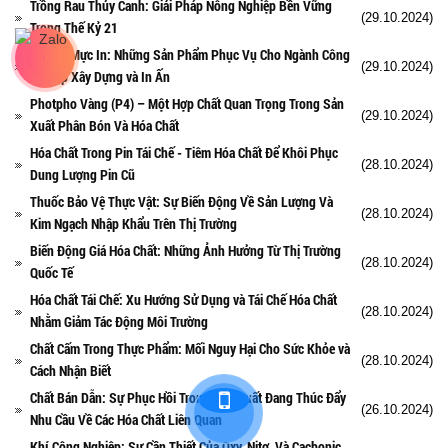
Trồng Rau Thủy Canh: Giải Pháp Nông Nghiệp Bền Vững
(29.10.2024)
Trong Thế Kỷ 21
Sơn và Mực In: Những Sản Phẩm Phục Vụ Cho Ngành Công
(29.10.2024)
Nghiệp Xây Dựng và In Ấn
Photpho Vàng (P4) – Một Hợp Chất Quan Trọng Trong Sản
(29.10.2024)
Xuất Phân Bón Và Hóa Chất
Hóa Chất Trong Pin Tái Chế - Tiêm Hóa Chất Để Khôi Phục
(28.10.2024)
Dung Lượng Pin Cũ
Thuốc Bảo Vệ Thực Vật: Sự Biến Động Về Sản Lượng Và
(28.10.2024)
Kim Ngạch Nhập Khẩu Trên Thị Trường
Biến Động Giá Hóa Chất: Những Ảnh Hưởng Từ Thị Trường
(28.10.2024)
Quốc Tế
Hóa Chất Tái Chế: Xu Hướng Sử Dụng và Tái Chế Hóa Chất
(28.10.2024)
Nhằm Giảm Tác Động Môi Trường
Chất Cấm Trong Thực Phẩm: Mối Nguy Hại Cho Sức Khỏe và
(28.10.2024)
Cách Nhận Biết
Chất Bán Dẫn: Sự Phục Hồi Trong Sản Xuất Đang Thúc Đẩy
(26.10.2024)
Nhu Cầu Về Các Hóa Chất Liên Quan
Khí Công Nghiệp: Sự Cần Thiết Của Oxy, Nitơ, Và Cacbonic