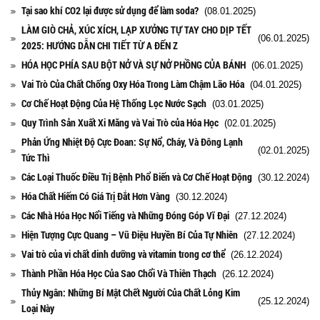
Tại sao khí CO2 lại được sử dụng để làm soda?
(08.01.2025)
LÀM GIÒ CHẢ, XÚC XÍCH, LẠP XƯỞNG TỰ TAY CHO DỊP TẾT
(06.01.2025)
2025: HƯỚNG DẪN CHI TIẾT TỪ A ĐẾN Z
HÓA HỌC PHÍA SAU BỘT NỞ VÀ SỰ NỞ PHỒNG CỦA BÁNH
(06.01.2025)
Vai Trò Của Chất Chống Oxy Hóa Trong Làm Chậm Lão Hóa
(04.01.2025)
Cơ Chế Hoạt Động Của Hệ Thống Lọc Nước Sạch
(03.01.2025)
Quy Trình Sản Xuất Xi Măng và Vai Trò của Hóa Học
(02.01.2025)
Phản Ứng Nhiệt Độ Cực Đoan: Sự Nổ, Cháy, Và Đông Lạnh
(02.01.2025)
Tức Thì
Các Loại Thuốc Điều Trị Bệnh Phổ Biến và Cơ Chế Hoạt Động
(30.12.2024)
Hóa Chất Hiếm Có Giá Trị Đắt Hơn Vàng
(30.12.2024)
Các Nhà Hóa Học Nổi Tiếng và Những Đóng Góp Vĩ Đại
(27.12.2024)
Hiện Tượng Cực Quang – Vũ Điệu Huyền Bí Của Tự Nhiên
(27.12.2024)
Vai trò của vi chất dinh dưỡng và vitamin trong cơ thể
(26.12.2024)
Thành Phần Hóa Học Của Sao Chổi Và Thiên Thạch
(26.12.2024)
Thủy Ngân: Những Bí Mật Chết Người Của Chất Lỏng Kim
(25.12.2024)
Loại Này