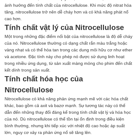
Ngành Gốm Sứ
ảnh hưởng đến tính chất của nitrocellulose. Khi mức độ nitrat hóa
Ngành Gỗ
tăng, nitrocellulose trở nên dễ cháy hơn và có khả năng phát nổ
Ngành Mỹ Phẩm
cao hơn.
Ngành Hóa Dầu
Tính chất vật lý của Nitrocellulose
Ngành Giấy
Liên hệ
Một trong những đặc điểm nổi bật của nitrocellulose là độ dễ cháy
Tuyển dụng
của nó. Nitrocellulose thường có dạng chất rắn màu trắng hoặc
vàng nhạt và có thể hòa tan trong các dung môi hữu cơ như ether
và acetone. Đặc tính này cho phép nó được sử dụng linh hoạt
trong nhiều ứng dụng, từ sản xuất màng mỏng cho phim đến chất
kết dính trong sản xuất.
Tính chất hóa học của
Nitrocellulose
Nitrocellulose có khả năng phản ứng mạnh mẽ với các hóa chất
khác, bao gồm cả axit và bazơ mạnh. Sự tương tác này có thể
dẫn đến những thay đổi đáng kể trong tính chất vật lý và hóa học
của nó. Dù nitrocellulose có thể tồn tại ổn định trong điều kiện
bình thường, nhưng khi tiếp xúc với nhiệt độ cao hoặc áp suất
lớn, nguy cơ xảy ra phản ứng nổ sẽ tăng lên.