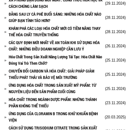
(29.11.2024)
CÁCH CHÚNG LÀM SẠCH
ĐẰNG SAU LY CÀ PHÊ BUỔI SÁNG: NHỮNG HÓA CHẤT NÀO
(28.11.2024)
GIÚP BẠN TỈNH TÁO HƠN?
KHÁM PHÁ CÁC LOẠI HÓA CHẤT MỚI CÓ TIỀM NĂNG THAY
(28.11.2024)
THẾ HÓA CHẤT TRUYỀN THỐNG
CÁC QUY ĐỊNH MỚI NHẤT VỀ AN TOÀN KHI SỬ DỤNG HÓA
(26.11.2024)
CHẤT: NHỮNG ĐIỀU DOANH NGHIỆP CẦN LƯU Ý
Hóa Chất Trong Sản Xuất Năng Lượng Tái Tạo: Hóa Chất Nào
(25.11.2024)
Đóng Vai Trò Then Chốt?
CHUYỂN ĐỔI CARBON VÀ HÓA CHẤT: GIẢI PHÁP GIẢM
(25.11.2024)
THIỂU PHÁT THẢI VÀ BẢO VỆ MÔI TRƯỜNG
ỨNG DỤNG HÓA CHẤT TRONG SẢN XUẤT MỸ PHẨM: TỪ
(25.11.2024)
NGUYÊN LIỆU ĐẾN SẢN PHẨM CUỐI CÙNG
HÓA CHẤT TRONG NGÀNH DƯỢC PHẨM: NHỮNG THÀNH
(23.11.2024)
PHẦN KHÔNG THỂ THIẾU
ỨNG DỤNG CỦA CLORAMIN B TRONG KHỬ KHUẨN BỆNH
(20.03.2025)
VIỆN
CÁCH SỬ DỤNG TRISODIUM CITRATE TRONG SẢN XUẤT