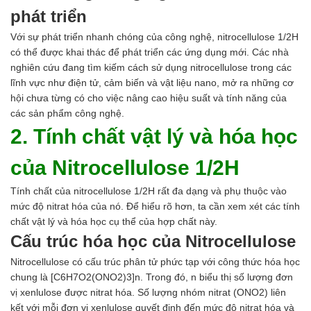
Hóa chất khác
phát triển
Giới Thiệu
Với sự phát triển nhanh chóng của công nghệ, nitrocellulose 1/2H
Đối tác
có thể được khai thác để phát triển các ứng dụng mới. Các nhà
Quy trình sản xuất
nghiên cứu đang tìm kiếm cách sử dụng nitrocellulose trong các
Tin tức
lĩnh vực như điện tử, cảm biến và vật liệu nano, mở ra những cơ
VMC GROUP
hội chưa từng có cho việc nâng cao hiệu suất và tính năng của
Ngành Hóa Chất
các sản phẩm công nghệ.
Tẩy Rửa Diệt Khuẩn
2. Tính chất vật lý và hóa học
Ngành Thực Phẩm
Ngành Nông Nghiệp
của Nitrocellulose 1/2H
Ngành Thủy Sản
Ngành Môi Trường
Tính chất của nitrocellulose 1/2H rất đa dạng và phụ thuộc vào
Ngành Nhựa
mức độ nitrat hóa của nó. Để hiểu rõ hơn, ta cần xem xét các tính
Ngành Xây Dựng
chất vật lý và hóa học cụ thể của hợp chất này.
Ngành Cao Su
Cấu trúc hóa học của Nitrocellulose
Ngành Xi Mạ
Ngành Thủy Tinh
Nitrocellulose có cấu trúc phân tử phức tạp với công thức hóa học
Ngành Dệt Nhuộm
chung là [C6H7O2(ONO2)3]n. Trong đó, n biểu thị số lượng đơn
Ngành Sơn
vị xenlulose được nitrat hóa. Số lượng nhóm nitrat (ONO2) liên
Ngành In Ấn Bao Bì
kết với mỗi đơn vị xenlulose quyết định đến mức độ nitrat hóa và