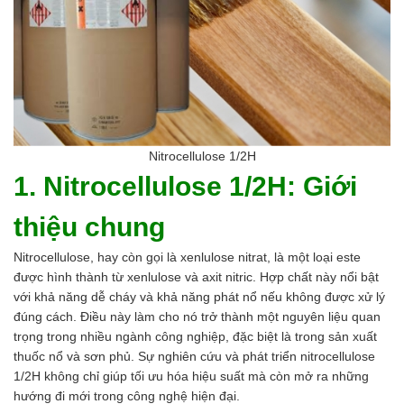
Men vi sinh EM gốc
Bổ sung khoáng chất
Bổ gan và giải độc gan
Phòng và trị bệnh
Bổ sung dinh dưỡng tăng trọng
Hấp thụ khí độc Yucca
HÓA CHẤT XỬ LÝ NƯỚC
Xử lý nước hồ bơi
Nitrocellulose 1/2H
Xử lý nước sinh hoạt
1. Nitrocellulose 1/2H: Giới
Xử lý nước thải
Xử lý nước giếng khoan
thiệu chung
Xử lý nước khác
DUNG MÔI CÔNG NGHIỆP
Nitrocellulose, hay còn gọi là xenlulose nitrat, là một loại este
Pha sơn nước
được hình thành từ xenlulose và axit nitric. Hợp chất này nổi bật
Pha sơn epoxy
với khả năng dễ cháy và khả năng phát nổ nếu không được xử lý
Pha sơn dầu
đúng cách. Điều này làm cho nó trở thành một nguyên liệu quan
Pha sơn tĩnh điện
trọng trong nhiều ngành công nghiệp, đặc biệt là trong sản xuất
Dung môi khác
thuốc nổ và sơn phủ. Sự nghiên cứu và phát triển nitrocellulose
HƯƠNG LIỆU TINH DẦU
1/2H không chỉ giúp tối ưu hóa hiệu suất mà còn mở ra những
HÓA CHẤT CÔNG NGHIỆP
hướng đi mới trong công nghệ hiện đại.