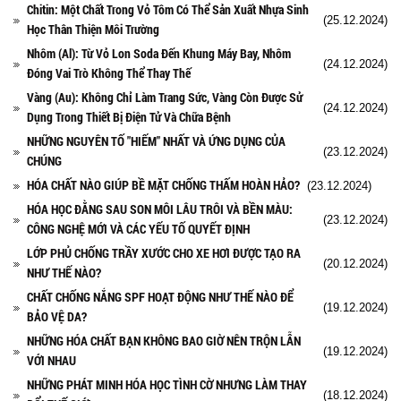
Chitin: Một Chất Trong Vỏ Tôm Có Thể Sản Xuất Nhựa Sinh
(25.12.2024)
Học Thân Thiện Môi Trường
Nhôm (Al): Từ Vỏ Lon Soda Đến Khung Máy Bay, Nhôm
(24.12.2024)
Đóng Vai Trò Không Thể Thay Thế
Vàng (Au): Không Chỉ Làm Trang Sức, Vàng Còn Được Sử
(24.12.2024)
Dụng Trong Thiết Bị Điện Tử Và Chữa Bệnh
NHỮNG NGUYÊN TỐ "HIẾM" NHẤT VÀ ỨNG DỤNG CỦA
(23.12.2024)
CHÚNG
HÓA CHẤT NÀO GIÚP BỀ MẶT CHỐNG THẤM HOÀN HẢO?
(23.12.2024)
HÓA HỌC ĐẰNG SAU SON MÔI LÂU TRÔI VÀ BỀN MÀU:
(23.12.2024)
CÔNG NGHỆ MỚI VÀ CÁC YẾU TỐ QUYẾT ĐỊNH
LỚP PHỦ CHỐNG TRẦY XƯỚC CHO XE HƠI ĐƯỢC TẠO RA
(20.12.2024)
NHƯ THẾ NÀO?
CHẤT CHỐNG NẮNG SPF HOẠT ĐỘNG NHƯ THẾ NÀO ĐỂ
(19.12.2024)
BẢO VỆ DA?
NHỮNG HÓA CHẤT BẠN KHÔNG BAO GIỜ NÊN TRỘN LẪN
(19.12.2024)
VỚI NHAU
NHỮNG PHÁT MINH HÓA HỌC TÌNH CỜ NHƯNG LÀM THAY
(18.12.2024)