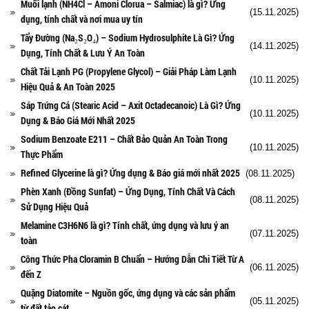
Muối lạnh (NH4Cl – Amoni Clorua – Salmiac) là gì? Ứng
(15.11.2025)
dụng, tính chất và nơi mua uy tín
Tẩy Đường (Na₂S₂O₄) – Sodium Hydrosulphite Là Gì? Ứng
(14.11.2025)
Dụng, Tính Chất & Lưu Ý An Toàn
Chất Tải Lạnh PG (Propylene Glycol) – Giải Pháp Làm Lạnh
(10.11.2025)
Hiệu Quả & An Toàn 2025
Sáp Trứng Cá (Stearic Acid – Axit Octadecanoic) Là Gì? Ứng
(10.11.2025)
Dụng & Báo Giá Mới Nhất 2025
Sodium Benzoate E211 – Chất Bảo Quản An Toàn Trong
(10.11.2025)
Thực Phẩm
Refined Glycerine là gì? Ứng dụng & Báo giá mới nhất 2025
(08.11.2025)
Phèn Xanh (Đồng Sunfat) – Ứng Dụng, Tính Chất Và Cách
(08.11.2025)
Sử Dụng Hiệu Quả
Melamine C3H6N6 là gì? Tính chất, ứng dụng và lưu ý an
(07.11.2025)
toàn
Công Thức Pha Cloramin B Chuẩn – Hướng Dẫn Chi Tiết Từ A
(06.11.2025)
đến Z
Quặng Diatomite – Nguồn gốc, ứng dụng và các sản phẩm
(05.11.2025)
từ đất tảo cát