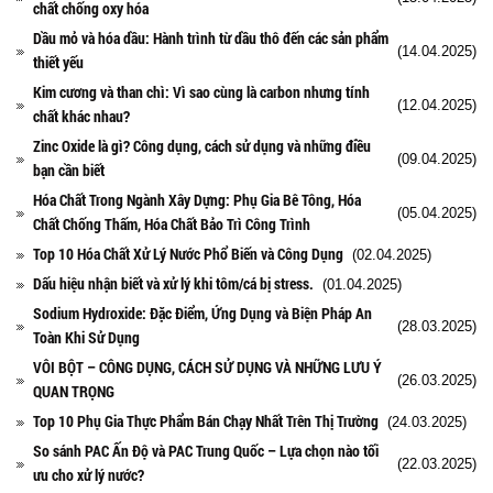
chất chống oxy hóa
Dầu mỏ và hóa dầu: Hành trình từ dầu thô đến các sản phẩm
(14.04.2025)
thiết yếu
Kim cương và than chì: Vì sao cùng là carbon nhưng tính
(12.04.2025)
chất khác nhau?
Zinc Oxide là gì? Công dụng, cách sử dụng và những điều
(09.04.2025)
bạn cần biết
Hóa Chất Trong Ngành Xây Dựng: Phụ Gia Bê Tông, Hóa
(05.04.2025)
Chất Chống Thấm, Hóa Chất Bảo Trì Công Trình
Top 10 Hóa Chất Xử Lý Nước Phổ Biến và Công Dụng
(02.04.2025)
Dấu hiệu nhận biết và xử lý khi tôm/cá bị stress.
(01.04.2025)
Sodium Hydroxide: Đặc Điểm, Ứng Dụng và Biện Pháp An
(28.03.2025)
Toàn Khi Sử Dụng
VÔI BỘT – CÔNG DỤNG, CÁCH SỬ DỤNG VÀ NHỮNG LƯU Ý
(26.03.2025)
QUAN TRỌNG
Top 10 Phụ Gia Thực Phẩm Bán Chạy Nhất Trên Thị Trường
(24.03.2025)
So sánh PAC Ấn Độ và PAC Trung Quốc – Lựa chọn nào tối
(22.03.2025)
ưu cho xử lý nước?