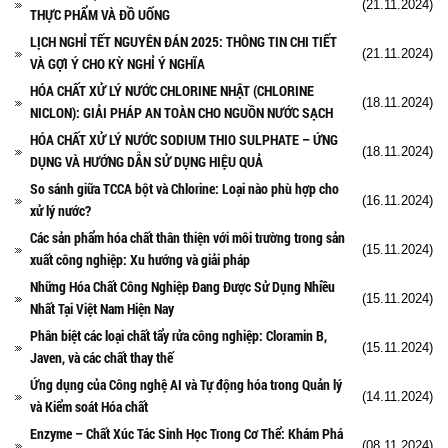
(21.11.2024)
THỰC PHẨM VÀ ĐỒ UỐNG
LỊCH NGHỈ TẾT NGUYÊN ĐÁN 2025: THÔNG TIN CHI TIẾT
(21.11.2024)
VÀ GỢI Ý CHO KỲ NGHỈ Ý NGHĨA
HÓA CHẤT XỬ LÝ NƯỚC CHLORINE NHẬT (CHLORINE
(18.11.2024)
NICLON): GIẢI PHÁP AN TOÀN CHO NGUỒN NƯỚC SẠCH
HÓA CHẤT XỬ LÝ NƯỚC SODIUM THIO SULPHATE – ỨNG
(18.11.2024)
DỤNG VÀ HƯỚNG DẪN SỬ DỤNG HIỆU QUẢ
So sánh giữa TCCA bột và Chlorine: Loại nào phù hợp cho
(16.11.2024)
xử lý nước?
Các sản phẩm hóa chất thân thiện với môi trường trong sản
(15.11.2024)
xuất công nghiệp: Xu hướng và giải pháp
Những Hóa Chất Công Nghiệp Đang Được Sử Dụng Nhiều
(15.11.2024)
Nhất Tại Việt Nam Hiện Nay
Phân biệt các loại chất tẩy rửa công nghiệp: Cloramin B,
(15.11.2024)
Javen, và các chất thay thế
Ứng dụng của Công nghệ AI và Tự động hóa trong Quản lý
(14.11.2024)
và Kiểm soát Hóa chất
Enzyme – Chất Xúc Tác Sinh Học Trong Cơ Thể: Khám Phá
(08.11.2024)