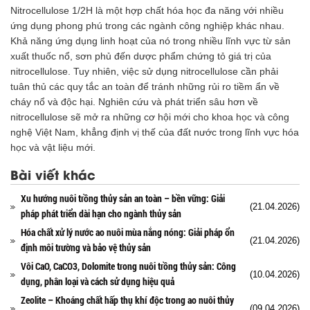
Nitrocellulose 1/2H là một hợp chất hóa học đa năng với nhiều
ứng dụng phong phú trong các ngành công nghiệp khác nhau.
Khả năng ứng dụng linh hoạt của nó trong nhiều lĩnh vực từ sản
xuất thuốc nổ, sơn phủ đến dược phẩm chứng tỏ giá trị của
nitrocellulose. Tuy nhiên, việc sử dụng nitrocellulose cần phải
tuân thủ các quy tắc an toàn để tránh những rủi ro tiềm ẩn về
cháy nổ và độc hại. Nghiên cứu và phát triển sâu hơn về
nitrocellulose sẽ mở ra những cơ hội mới cho khoa học và công
nghệ Việt Nam, khẳng định vị thế của đất nước trong lĩnh vực hóa
học và vật liệu mới.
Bài viết khác
Xu hướng nuôi trồng thủy sản an toàn – bền vững: Giải
(21.04.2026)
pháp phát triển dài hạn cho ngành thủy sản
Hóa chất xử lý nước ao nuôi mùa nắng nóng: Giải pháp ổn
(21.04.2026)
định môi trường và bảo vệ thủy sản
Vôi CaO, CaCO3, Dolomite trong nuôi trồng thủy sản: Công
(10.04.2026)
dụng, phân loại và cách sử dụng hiệu quả
Zeolite – Khoáng chất hấp thụ khí độc trong ao nuôi thủy
(09.04.2026)