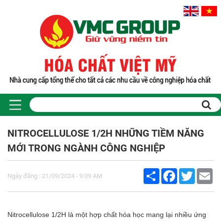
Trang chủ
Sản phẩm
NITROCELLULOSE 1/2H NHỮNG TIỀM NĂNG
PHỤ GIA THỰC PHẨM
MỚI TRONG NGÀNH CÔNG NGHIỆP
Tinh bột biến tính
Màu thực phẩm
Share
Facebook
Twitter
Em
Hương liệu thực phẩm
Ngày đăng : 21/09/2024 - 9:09 AM
Chất phụ gia điều vị tạo ngọt
Chất phụ gia oxy hóa giữ màu
Chất phụ gia nhũ hóa làm dày
Nitrocellulose 1/2H là một hợp chất hóa học mang lại nhiều ứng
Chất phụ gia chống đông vón