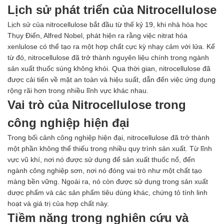
Axit
Lịch sử phát triển của Nitrocellulose
Hóa chất khác
Kiềm
Lịch sử của nitrocellulose bắt đầu từ thế kỷ 19, khi nhà hóa học
Muối
Thụy Điển, Alfred Nobel, phát hiện ra rằng việc nitrat hóa
Kim loại màu
xenlulose có thể tạo ra một hợp chất cực kỳ nhạy cảm với lửa. Kể
Oxit kim loại
từ đó, nitrocellulose đã trở thành nguyên liệu chính trong ngành
HÓA CHẤT THÍ NGHIỆM
sản xuất thuốc súng không khói. Qua thời gian, nitrocellulose đã
Hóa chất thí nghiệm
được cải tiến về mặt an toàn và hiệu suất, dẫn đến việc ứng dụng
Thiết bị phòng thí nghiệm
rộng rãi hơn trong nhiều lĩnh vực khác nhau.
HÓA CHẤT NÔNG NGHIỆP
Vai trò của Nitrocellulose trong
Nguyên liệu phân bón
công nghiệp hiện đại
Chế phẩm sinh học
Nguyên liệu chăn nuôi
Trong bối cảnh công nghiệp hiện đại, nitrocellulose đã trở thành
HÓA CHẤT XÂY DỰNG
một phần không thể thiếu trong nhiều quy trình sản xuất. Từ lĩnh
Chống thấm sika
vực vũ khí, nơi nó được sử dụng để sản xuất thuốc nổ, đến
Silicone Dow Corning
ngành công nghiệp sơn, nơi nó đóng vai trò như một chất tạo
Silicone KCC
màng bền vững. Ngoài ra, nó còn được sử dụng trong sản xuất
Silicone Apollo
dược phẩm và các sản phẩm tiêu dùng khác, chứng tỏ tính linh
Silicone Kingbond
hoạt và giá trị của hợp chất này.
Silicone Shinetsu
Tiềm năng trong nghiên cứu và
Keo Silicone