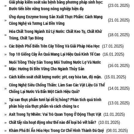
Giải pháp kiểm soát sâu bệnh bằng phương pháp sinh học:
(23.01.2025)
Bước tiến bền vững trong nông nghiệp hiện đạ
Ứng dụng Enzyme trong Sản Xuất Thực Phẩm: Cách Mạng
(21.01.2025)
Công Nghệ và Tương Lai Bền Vững
Hóa Chất Trong Ngành Xử Lý Nước: Chất Keo Tụ, Chất Khử
(18.01.2025)
Trùng, Chất Tạo Bông
Các Bệnh Phổ Biến Trên Cây Trồng Và Giải Pháp Hóa Học
(17.01.2025)
Top 10 Giống Cây Ăn Quả Mang Lại Hiệu Quả Kinh Tế Cao
(16.01.2025)
Nuôi Trồng Thủy Sản Trong Môi Trường Nước Lợ Và Nước
(16.01.2025)
Mặn: Hướng Đi Bền Vững Cho Ngành Thủy Sản
Cách kiểm soát chất lượng nước: pH, oxy hòa tan, độ mặn.
(15.01.2025)
Công Nghệ Siêu Chống Thấm: Làm Sao Các Vật Liệu Có Thể
(14.01.2025)
Chống Lại Nước Và Bẩn Một Cách Hiệu Quả?
Tại sao thực phẩm tươi lại dễ bị hỏng? Phân tích quá trình
(13.01.2025)
phân hủy của thực phẩm và cách chúng ta c
Axit Trong Tự Nhiên: Vai Trò Quan Trọng Ở Động Thực Vật
(11.01.2025)
Chất tẩy rửa hoạt động như thế nào để loại bỏ vết bẩn?
(10.01.2025)
Khám Phá Bí Ẩn Hóa Học Trong Cơ Chế Hình Thành Đá Quý
(08.01.2025)