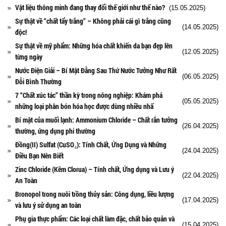
Vật liệu thông minh đang thay đổi thế giới như thế nào?
(15.05.2025)
Sự thật về “chất tẩy trắng” – Không phải cái gì trắng cũng
(14.05.2025)
độc!
Sự thật về mỹ phẩm: Những hóa chất khiến da bạn đẹp lên
(12.05.2025)
từng ngày
Nước Điện Giải – Bí Mật Đằng Sau Thứ Nước Tưởng Như Rất
(06.05.2025)
Đỗi Bình Thường
7 “Chất xúc tác” thần kỳ trong nông nghiệp: Khám phá
(05.05.2025)
những loại phân bón hóa học được dùng nhiều nhấ
Bí mật của muối lạnh: Ammonium Chloride – Chất rắn tưởng
(26.04.2025)
thường, ứng dụng phi thường
Đồng(II) Sulfat (CuSO₄): Tính Chất, Ứng Dụng và Những
(24.04.2025)
Điều Bạn Nên Biết
Zinc Chloride (Kẽm Clorua) – Tính chất, Ứng dụng và Lưu ý
(22.04.2025)
An Toàn
Bronopol trong nuôi trồng thủy sản: Công dụng, liều lượng
(17.04.2025)
và lưu ý sử dụng an toàn
Phụ gia thực phẩm: Các loại chất làm đặc, chất bảo quản và
(15.04.2025)