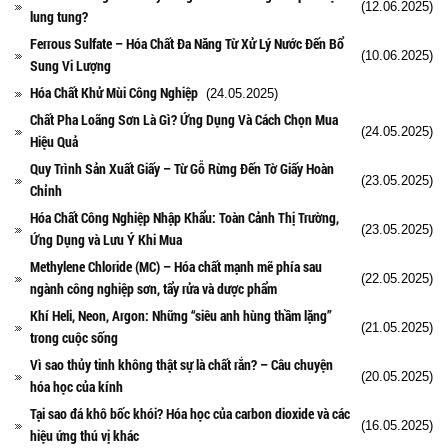
(12.06.2025)
lung tung?
Ferrous Sulfate – Hóa Chất Đa Năng Từ Xử Lý Nước Đến Bổ
(10.06.2025)
Sung Vi Lượng
Hóa Chất Khử Mùi Công Nghiệp
(24.05.2025)
Chất Pha Loãng Sơn Là Gì? Ứng Dụng Và Cách Chọn Mua
(24.05.2025)
Hiệu Quả
Quy Trình Sản Xuất Giấy – Từ Gỗ Rừng Đến Tờ Giấy Hoàn
(23.05.2025)
Chỉnh
Hóa Chất Công Nghiệp Nhập Khẩu: Toàn Cảnh Thị Trường,
(23.05.2025)
Ứng Dụng và Lưu Ý Khi Mua
Methylene Chloride (MC) – Hóa chất mạnh mẽ phía sau
(22.05.2025)
ngành công nghiệp sơn, tẩy rửa và dược phẩm
Khí Heli, Neon, Argon: Những “siêu anh hùng thầm lặng”
(21.05.2025)
trong cuộc sống
Vì sao thủy tinh không thật sự là chất rắn? – Câu chuyện
(20.05.2025)
hóa học của kính
Tại sao đá khô bốc khói? Hóa học của carbon dioxide và các
(16.05.2025)
hiệu ứng thú vị khác