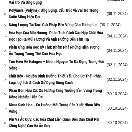
Vai Trò Và Ứng Dụng
Polymers (Polyme): Ứng Dụng, Cấu Trúc và Vai Trò Trong
(06.11.2024)
Cuộc Sống Hiện Đại
Năng Lượng Tái Tạo: Giải Pháp Bền Vững Cho Tương Lai
(06.11.2024)
Hóa Học Của Mùi Hương: Phân Tích Cách Các Hợp Chất Hóa
(04.11.2024)
Học Tạo Ra Mùi Hương Và Ảnh Hưởng Đến Tâm Trạ
Phản Ứng Hóa Học Kỳ Thú: Khám Phá Những Hiện Tượng
(04.11.2024)
Ấn Tượng Trong Thế Giới Hóa Học
Tìm Hiểu Về Halogen – Nhóm Nguyên Tố Đa Dụng Trong Đời
(02.11.2024)
Sống
Chất Béo - Nguồn Dinh Dưỡng Thiết Yếu Cho Cơ Thể: Phân
(02.11.2024)
Loại, Lợi Ích & Cách Sử Dụng Đúng Cách
Phân Bón Hữu Cơ: Xu Hướng Tăng Trưởng Bền Vững Trong
(30.10.2024)
Nông Nghiệp Hiện Đại
Nhựa Sinh Học - Xu Hướng Mới Trong Sản Xuất Nhựa Bền
(30.10.2024)
Vững
Pin Và Ắc Quy: Các Hóa Chất Liên Quan Đến Sản Xuất Pin
(30.10.2024)
Công Nghệ Cao Và Ắc Quy