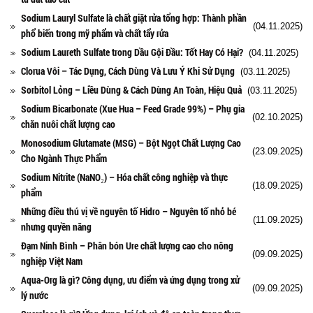
Sodium Lauryl Sulfate là chất giặt rửa tổng hợp: Thành phần
(04.11.2025)
phổ biến trong mỹ phẩm và chất tẩy rửa
Sodium Laureth Sulfate trong Dầu Gội Đầu: Tốt Hay Có Hại?
(04.11.2025)
Clorua Vôi – Tác Dụng, Cách Dùng Và Lưu Ý Khi Sử Dụng
(03.11.2025)
Sorbitol Lỏng – Liều Dùng & Cách Dùng An Toàn, Hiệu Quả
(03.11.2025)
Sodium Bicarbonate (Xue Hua – Feed Grade 99%) – Phụ gia
(02.10.2025)
chăn nuôi chất lượng cao
Monosodium Glutamate (MSG) – Bột Ngọt Chất Lượng Cao
(23.09.2025)
Cho Ngành Thực Phẩm
Sodium Nitrite (NaNO₂) – Hóa chất công nghiệp và thực
(18.09.2025)
phẩm
Những điều thú vị về nguyên tố Hidro – Nguyên tố nhỏ bé
(11.09.2025)
nhưng quyền năng
Đạm Ninh Bình – Phân bón Ure chất lượng cao cho nông
(09.09.2025)
nghiệp Việt Nam
Aqua-Org là gì? Công dụng, ưu điểm và ứng dụng trong xử
(09.09.2025)
lý nước