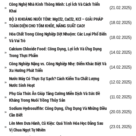
Công Nghệ Nhà Kính Thông Minh: Lợi Ích Và Cách Triển
(21.02.2025)
Khai
BỘ 3 KHOÁNG NUÔI TÔM: MgCl2, CaCl2, KCl – GIẢI PHÁP
(18.02.2025)
TOÀN DIỆN CHO TÔM KHỎE, NĂNG SUẤT CAO!
Hóa Chất Trong Công Nghiệp Dệt Nhuộm: Các Loại Phổ Biến
(18.02.2025)
Và Vai Trò
Calcium Chloride Food: Công Dụng, Lợi Ích Và Ứng Dụng
(14.02.2025)
Trong Thực Phẩm
Công Nghiệp Nặng vs. Công Nghiệp Nhẹ: Điểm Khác Biệt Và
(14.02.2025)
Xu Hướng Phát Triển
Nước Máy Có Thực Sự Sạch? Cách Kiểm Tra Chất Lượng
(12.02.2025)
Nước Sinh Hoạt
Phụ Gia Thức Ăn Giúp Tăng Cường Miễn Dịch Và Sức Đề
(11.02.2025)
Kháng Trong Nuôi Trồng Thủy Sản
Sodium Hydrosulfite: Công Dụng, Ứng Dụng Và Những Điều
(20.03.2025)
Cần Biết
Lên Men Dưa Hành, Củ Kiệu: Quá Trình Hóa Học Đằng Sau
(23.01.2025)
Vị Chua Ngọt Tự Nhiên