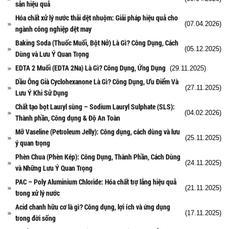
sản hiệu quả
Hóa chất xử lý nước thải dệt nhuộm: Giải pháp hiệu quả cho
(07.04.2026)
ngành công nghiệp dệt may
Baking Soda (Thuốc Muối, Bột Nở) Là Gì? Công Dụng, Cách
(05.12.2025)
Dùng và Lưu Ý Quan Trọng
EDTA 2 Muối (EDTA 2Na) Là Gì? Công Dụng, Ứng Dụng
(29.11.2025)
Dầu Ông Già Cyclohexanone Là Gì? Công Dụng, Ưu Điểm Và
(27.11.2025)
Lưu Ý Khi Sử Dụng
Chất tạo bọt Lauryl sùng – Sodium Lauryl Sulphate (SLS):
(04.02.2026)
Thành phần, Công dụng & Độ An Toàn
Mỡ Vaseline (Petroleum Jelly): Công dụng, cách dùng và lưu
(25.11.2025)
ý quan trọng
Phèn Chua (Phèn Kép): Công Dụng, Thành Phần, Cách Dùng
(24.11.2025)
và Những Lưu Ý Quan Trọng
PAC – Poly Aluminium Chloride: Hóa chất trợ lắng hiệu quả
(21.11.2025)
trong xử lý nước
Acid chanh hữu cơ là gì? Công dụng, lợi ích và ứng dụng
(17.11.2025)
trong đời sống