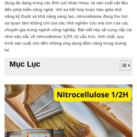
dụng đa dạng trong các lĩnh vực khác nhau, từ sản xuất vật liệu
Chất phụ gia tạo cấu trúc
đến phát triển công nghệ. Với sự kết hợp hoàn hảo giữa tính
Chất phụ gia bảo quản
năng kỹ thuật và khả năng sáng tạo, nitrocellulose đang thu hút
Chất phụ gia nem giò chả
sự quan tâm không chỉ của các nhà nghiên cứu mà còn của các
Chất phụ gia bún mì phở
chuyên gia trong ngành công nghiệp. Bài viết này sẽ cung cấp cái
Chất phụ gia bánh kẹo kem
nhìn sâu sắc về nitrocellulose 1/2H, từ cấu trúc, tính chất, quy
Chất phụ gia nước giải khát
trình sản xuất cho đến những ứng dụng tiềm năng trong tương
Chất phụ gia xúc xích
lai.
Chất phụ gia nước mắm
Chất phụ gia rau củ quả
Mục Lục
Chất phụ gia thạch rau câu
Chất phụ gia đậu hũ
HÓA CHẤT TẨY RỬA
Tẩy rửa công nghiệp
Tẩy rửa sinh hoạt
Tẩy rửa ô tô xe máy
Tẩy cáu cặn đường ống
Tẩy rửa khác
HÓA CHẤT THỦY SẢN
Hóa chất xử lý nước
Men đường ruột