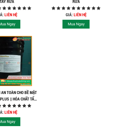
TẨY RỬA
RỬA
IÁ:
LIÊN HỆ
GIÁ:
LIÊN HỆ
Mua Ngay
Mua Ngay
N AN TOÀN CHO BỀ MẶT
PLUS || HÓA CHẤT TẨY
RỬA
IÁ:
LIÊN HỆ
Mua Ngay