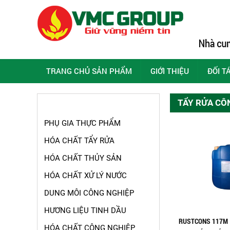
TRANG CHỦ SẢN PHẨM
GIỚI THIỆU
ĐỐI T
TẨY RỬA CÔ
NHÓM DANH MỤC SẢN PHẨM
PHỤ GIA THỰC PHẨM
HÓA CHẤT TẨY RỬA
HÓA CHẤT THỦY SẢN
HÓA CHẤT XỬ LÝ NƯỚC
DUNG MÔI CÔNG NGHIỆP
HƯƠNG LIỆU TINH DẦU
RUSTCONS 117M |
HÓA CHẤT CÔNG NGHIỆP