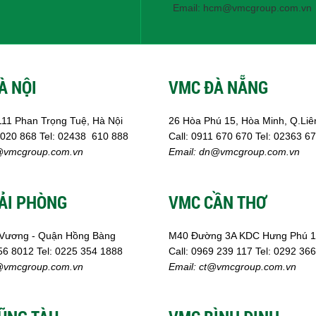
Email: hcm@vmcgroup.com.vn
À NỘI
VMC ĐÀ NẴNG
111 Phan Trọng Tuệ, Hà Nội
26 Hòa Phú 15, Hòa Minh, Q.Liê
 020 868
Tel:
02438 610 888
Call:
0911 670 670
Tel:
02
363 67
vmcgroup.com.vn
Email:
dn@vmcgroup.com.vn
ẢI PHÒNG
VMC CẦN THƠ
Vương - Quận Hồng Bàng
M40 Đường 3A KDC Hưng Phú 1
56 8012
Tel: 0225 354 1888
Call:
0969 239 117
Tel: 0292 36
vmcgroup.com.vn
Email:
ct@vmcgroup.com.vn