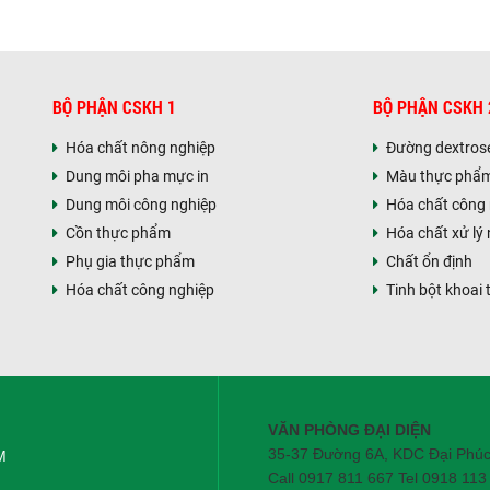
BỘ PHẬN CSKH 1
BỘ PHẬN CSKH 
Hóa chất nông nghiệp
Đường dextros
Dung môi pha mực in
Màu thực phẩ
Dung môi công nghiệp
Hóa chất công
Cồn thực phẩm
Hóa chất xử lý
Phụ gia thực phẩm
Chất ổn định
Hóa chất công nghiệp
Tinh bột khoai 
VĂN PHÒNG ĐẠI DIỆN
35-37 Đường 6A, KDC Đại Phú
M
Call 0917 811 667 Tel 0918 113