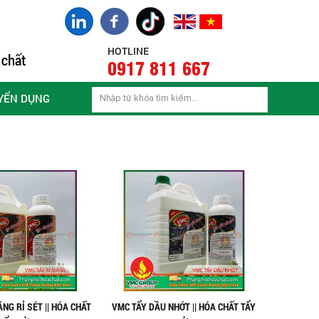
HOTLINE
0917 811 667
YỂN DỤNG
NG RỈ SÉT || HÓA CHẤT
VMC TẨY DẦU NHỚT || HÓA CHẤT TẨY