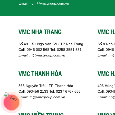
Email:
hcm@vmcgroup.com.vn
VMC NHA TRANG
VMC H
Số 49 + 51 Ngô Văn Sở - TP Nha Trang
Số 8 Ngõ 
Call:
0945 002
568
Tel: 0258 3551 551
Call:
0946
Email:
nt@vmcgroup.com.vn
Email:
hn@
VMC THANH HÓA
VMC H
368 Nguyễn Trãi - TP. Thanh Hóa
406 Hùng 
Call:
093456 2133
Tel: 0237 6767 666
Call:
0
934
Email:
th@vmcgroup.com.vn
Email:
hp@