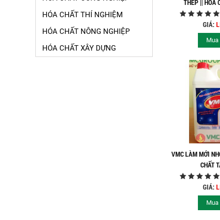
THÉP || HÓA
HÓA CHẤT THÍ NGHIỆM
GIÁ:
L
HÓA CHẤT NÔNG NGHIỆP
Mua
HÓA CHẤT XÂY DỰNG
Giá luôn luôn rẻ và hợp lý nhất
Dịch vụ bán hàng chuyên nghiệp và
VMC LÀM MỚI NHÔ
tốt nhất. Giao hàng nhanh nhất
CHẤT 
Sản phẩm hàng hóa chính hãng, đa
GIÁ:
L
dạng phong phú
Mua
Sản Phẩm hàng hóa chính hãng, đa
dạng phong phú