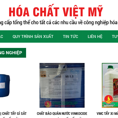
ÁC
QUY TRÌNH SẢN XUẤT
TIN TỨC
LIÊN HỆ
TU
NG NGHIỆP
| CHẤT TẨY GỈ SẮT
CHẤT BẢO QUẢN NƯỚC VINKOCIDE
VMC TẨY XI MĂ