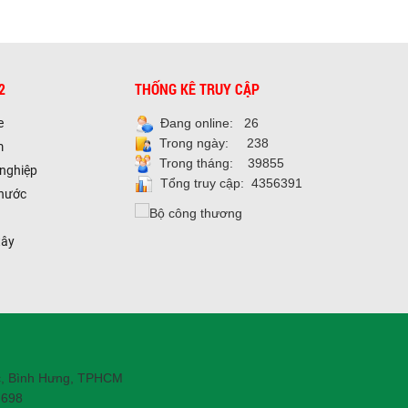
2
THỐNG KÊ TRUY CẬP
e
Đang online: 26
Trong ngày: 238
m
Trong tháng: 39855
 nghiệp
Tổng truy cập: 4356391
 nước
tây
c, Bình Hưng, TPHCM
 698