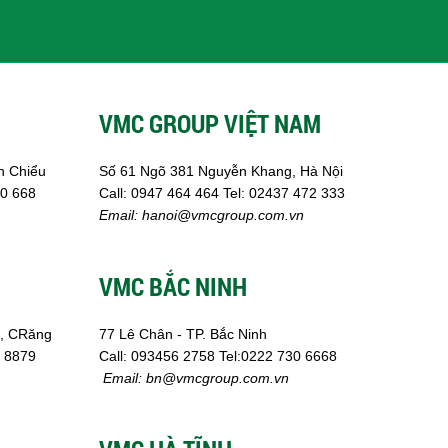
VMC GROUP VIỆT NAM
n Chiểu
Số 61 Ngõ 381 Nguyễn Khang, Hà Nội
0 668
Call:
0947 464 464
Tel: 02437 472 333
Email:
hanoi@vmcgroup.com.vn
VMC BẮC NINH
, CRăng
77 Lê Chân - TP. Bắc Ninh
6 8879
Call:
093456 2758
Tel:0222 730 6668
Email:
bn@vmcgroup.com.vn