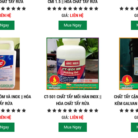
 CHẤT TẨY RỬA
CMI 1.5 || HÓA CHẤT TẨY RỬA
IÊN HỆ
GIÁ:
LIÊN HỆ
G
 Ngay
Mua Ngay
M VÀ INOX || HÓA
CT-501 CHẤT TẨY MỐI HÀN INOX ||
CHẤT TẨY CẶ
TẨY RỬA
HÓA CHẤT TẨY RỬA
KẼM GALVAN 
IÊN HỆ
GIÁ:
LIÊN HỆ
G
 Ngay
Mua Ngay