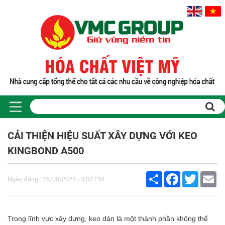
CẢI THIỆN HIỆU SUẤT XÂY DỰNG VỚI KEO
KINGBOND A500
Share
Facebook
Twitter
Em
Ngày đăng : 26/08/2024 - 3:04 PM
Trong lĩnh vực xây dựng, keo dán là một thành phần không thể