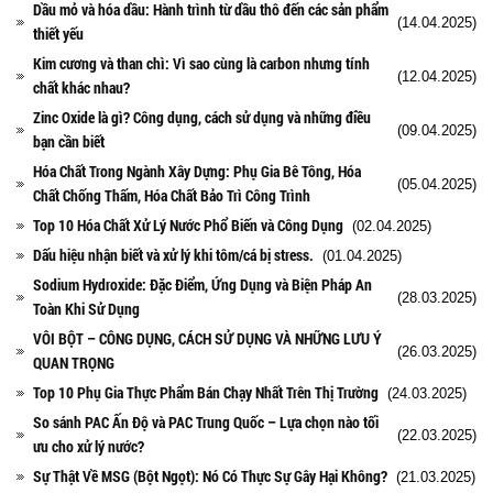
Dầu mỏ và hóa dầu: Hành trình từ dầu thô đến các sản phẩm
(14.04.2025)
thiết yếu
Kim cương và than chì: Vì sao cùng là carbon nhưng tính
(12.04.2025)
chất khác nhau?
Zinc Oxide là gì? Công dụng, cách sử dụng và những điều
(09.04.2025)
bạn cần biết
Hóa Chất Trong Ngành Xây Dựng: Phụ Gia Bê Tông, Hóa
(05.04.2025)
Chất Chống Thấm, Hóa Chất Bảo Trì Công Trình
Top 10 Hóa Chất Xử Lý Nước Phổ Biến và Công Dụng
(02.04.2025)
Dấu hiệu nhận biết và xử lý khi tôm/cá bị stress.
(01.04.2025)
Sodium Hydroxide: Đặc Điểm, Ứng Dụng và Biện Pháp An
(28.03.2025)
Toàn Khi Sử Dụng
VÔI BỘT – CÔNG DỤNG, CÁCH SỬ DỤNG VÀ NHỮNG LƯU Ý
(26.03.2025)
QUAN TRỌNG
Top 10 Phụ Gia Thực Phẩm Bán Chạy Nhất Trên Thị Trường
(24.03.2025)
So sánh PAC Ấn Độ và PAC Trung Quốc – Lựa chọn nào tối
(22.03.2025)
ưu cho xử lý nước?
Sự Thật Về MSG (Bột Ngọt): Nó Có Thực Sự Gây Hại Không?
(21.03.2025)