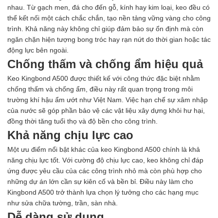
nhau. Từ gạch men, đá cho đến gỗ, kính hay kim loại, keo đều có
thể kết nối một cách chắc chắn, tạo nền tảng vững vàng cho công
trình. Khả năng này không chỉ giúp đảm bảo sự ổn định mà còn
ngăn chặn hiện tượng bong tróc hay rạn nứt do thời gian hoặc tác
động lực bên ngoài.
Chống thấm và chống ẩm hiệu quả
Keo Kingbond A500 được thiết kế với công thức đặc biệt nhằm
chống thấm và chống ẩm, điều này rất quan trọng trong môi
trường khí hậu ẩm ướt như Việt Nam. Việc hạn chế sự xâm nhập
của nước sẽ góp phần bảo vệ các vật liệu xây dựng khỏi hư hại,
đồng thời tăng tuổi thọ và độ bền cho công trình.
Khả năng chịu lực cao
Một ưu điểm nổi bật khác của keo Kingbond A500 chính là khả
năng chịu lực tốt. Với cường độ chịu lực cao, keo không chỉ đáp
ứng được yêu cầu của các công trình nhỏ mà còn phù hợp cho
những dự án lớn cần sự kiên cố và bền bỉ. Điều này làm cho
Kingbond A500 trở thành lựa chọn lý tưởng cho các hạng mục
như sửa chữa tường, trần, sàn nhà.
Dễ dàng sử dụng