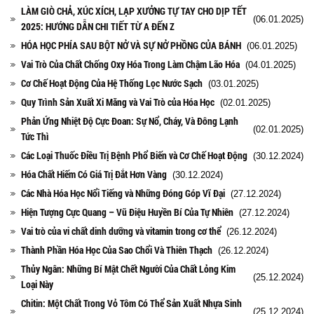
LÀM GIÒ CHẢ, XÚC XÍCH, LẠP XƯỞNG TỰ TAY CHO DỊP TẾT
(06.01.2025)
2025: HƯỚNG DẪN CHI TIẾT TỪ A ĐẾN Z
HÓA HỌC PHÍA SAU BỘT NỞ VÀ SỰ NỞ PHỒNG CỦA BÁNH
(06.01.2025)
Vai Trò Của Chất Chống Oxy Hóa Trong Làm Chậm Lão Hóa
(04.01.2025)
Cơ Chế Hoạt Động Của Hệ Thống Lọc Nước Sạch
(03.01.2025)
Quy Trình Sản Xuất Xi Măng và Vai Trò của Hóa Học
(02.01.2025)
Phản Ứng Nhiệt Độ Cực Đoan: Sự Nổ, Cháy, Và Đông Lạnh
(02.01.2025)
Tức Thì
Các Loại Thuốc Điều Trị Bệnh Phổ Biến và Cơ Chế Hoạt Động
(30.12.2024)
Hóa Chất Hiếm Có Giá Trị Đắt Hơn Vàng
(30.12.2024)
Các Nhà Hóa Học Nổi Tiếng và Những Đóng Góp Vĩ Đại
(27.12.2024)
Hiện Tượng Cực Quang – Vũ Điệu Huyền Bí Của Tự Nhiên
(27.12.2024)
Vai trò của vi chất dinh dưỡng và vitamin trong cơ thể
(26.12.2024)
Thành Phần Hóa Học Của Sao Chổi Và Thiên Thạch
(26.12.2024)
Thủy Ngân: Những Bí Mật Chết Người Của Chất Lỏng Kim
(25.12.2024)
Loại Này
Chitin: Một Chất Trong Vỏ Tôm Có Thể Sản Xuất Nhựa Sinh
(25.12.2024)