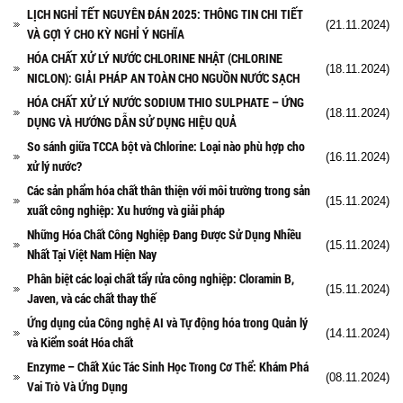
LỊCH NGHỈ TẾT NGUYÊN ĐÁN 2025: THÔNG TIN CHI TIẾT
(21.11.2024)
VÀ GỢI Ý CHO KỲ NGHỈ Ý NGHĨA
HÓA CHẤT XỬ LÝ NƯỚC CHLORINE NHẬT (CHLORINE
(18.11.2024)
NICLON): GIẢI PHÁP AN TOÀN CHO NGUỒN NƯỚC SẠCH
HÓA CHẤT XỬ LÝ NƯỚC SODIUM THIO SULPHATE – ỨNG
(18.11.2024)
DỤNG VÀ HƯỚNG DẪN SỬ DỤNG HIỆU QUẢ
So sánh giữa TCCA bột và Chlorine: Loại nào phù hợp cho
(16.11.2024)
xử lý nước?
Các sản phẩm hóa chất thân thiện với môi trường trong sản
(15.11.2024)
xuất công nghiệp: Xu hướng và giải pháp
Những Hóa Chất Công Nghiệp Đang Được Sử Dụng Nhiều
(15.11.2024)
Nhất Tại Việt Nam Hiện Nay
Phân biệt các loại chất tẩy rửa công nghiệp: Cloramin B,
(15.11.2024)
Javen, và các chất thay thế
Ứng dụng của Công nghệ AI và Tự động hóa trong Quản lý
(14.11.2024)
và Kiểm soát Hóa chất
Enzyme – Chất Xúc Tác Sinh Học Trong Cơ Thể: Khám Phá
(08.11.2024)
Vai Trò Và Ứng Dụng