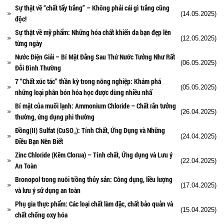
Sự thật về “chất tẩy trắng” – Không phải cái gì trắng cũng
(14.05.2025)
độc!
Sự thật về mỹ phẩm: Những hóa chất khiến da bạn đẹp lên
(12.05.2025)
từng ngày
Nước Điện Giải – Bí Mật Đằng Sau Thứ Nước Tưởng Như Rất
(06.05.2025)
Đỗi Bình Thường
7 “Chất xúc tác” thần kỳ trong nông nghiệp: Khám phá
(05.05.2025)
những loại phân bón hóa học được dùng nhiều nhấ
Bí mật của muối lạnh: Ammonium Chloride – Chất rắn tưởng
(26.04.2025)
thường, ứng dụng phi thường
Đồng(II) Sulfat (CuSO₄): Tính Chất, Ứng Dụng và Những
(24.04.2025)
Điều Bạn Nên Biết
Zinc Chloride (Kẽm Clorua) – Tính chất, Ứng dụng và Lưu ý
(22.04.2025)
An Toàn
Bronopol trong nuôi trồng thủy sản: Công dụng, liều lượng
(17.04.2025)
và lưu ý sử dụng an toàn
Phụ gia thực phẩm: Các loại chất làm đặc, chất bảo quản và
(15.04.2025)
chất chống oxy hóa