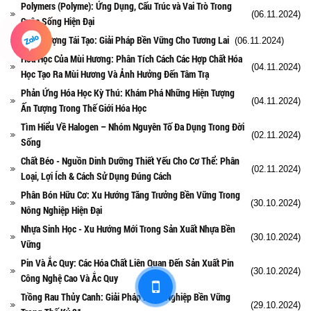
Polymers (Polyme): Ứng Dụng, Cấu Trúc và Vai Trò Trong
(06.11.2024)
Cuộc Sống Hiện Đại
Năng Lượng Tái Tạo: Giải Pháp Bền Vững Cho Tương Lai
(06.11.2024)
Hóa Học Của Mùi Hương: Phân Tích Cách Các Hợp Chất Hóa
(04.11.2024)
Học Tạo Ra Mùi Hương Và Ảnh Hưởng Đến Tâm Trạ
Phản Ứng Hóa Học Kỳ Thú: Khám Phá Những Hiện Tượng
(04.11.2024)
Ấn Tượng Trong Thế Giới Hóa Học
Tìm Hiểu Về Halogen – Nhóm Nguyên Tố Đa Dụng Trong Đời
(02.11.2024)
Sống
Chất Béo - Nguồn Dinh Dưỡng Thiết Yếu Cho Cơ Thể: Phân
(02.11.2024)
Loại, Lợi Ích & Cách Sử Dụng Đúng Cách
Phân Bón Hữu Cơ: Xu Hướng Tăng Trưởng Bền Vững Trong
(30.10.2024)
Nông Nghiệp Hiện Đại
Nhựa Sinh Học - Xu Hướng Mới Trong Sản Xuất Nhựa Bền
(30.10.2024)
Vững
Pin Và Ắc Quy: Các Hóa Chất Liên Quan Đến Sản Xuất Pin
(30.10.2024)
Công Nghệ Cao Và Ắc Quy
Trồng Rau Thủy Canh: Giải Pháp Nông Nghiệp Bền Vững
(29.10.2024)