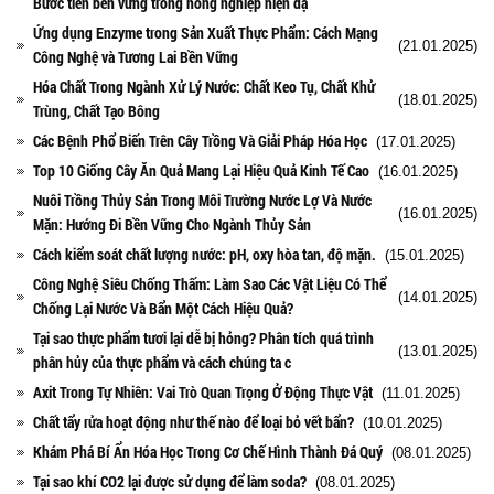
Bước tiến bền vững trong nông nghiệp hiện đạ
Ứng dụng Enzyme trong Sản Xuất Thực Phẩm: Cách Mạng
(21.01.2025)
Công Nghệ và Tương Lai Bền Vững
Hóa Chất Trong Ngành Xử Lý Nước: Chất Keo Tụ, Chất Khử
(18.01.2025)
Trùng, Chất Tạo Bông
Các Bệnh Phổ Biến Trên Cây Trồng Và Giải Pháp Hóa Học
(17.01.2025)
Top 10 Giống Cây Ăn Quả Mang Lại Hiệu Quả Kinh Tế Cao
(16.01.2025)
Nuôi Trồng Thủy Sản Trong Môi Trường Nước Lợ Và Nước
(16.01.2025)
Mặn: Hướng Đi Bền Vững Cho Ngành Thủy Sản
Cách kiểm soát chất lượng nước: pH, oxy hòa tan, độ mặn.
(15.01.2025)
Công Nghệ Siêu Chống Thấm: Làm Sao Các Vật Liệu Có Thể
(14.01.2025)
Chống Lại Nước Và Bẩn Một Cách Hiệu Quả?
Tại sao thực phẩm tươi lại dễ bị hỏng? Phân tích quá trình
(13.01.2025)
phân hủy của thực phẩm và cách chúng ta c
Axit Trong Tự Nhiên: Vai Trò Quan Trọng Ở Động Thực Vật
(11.01.2025)
Chất tẩy rửa hoạt động như thế nào để loại bỏ vết bẩn?
(10.01.2025)
Khám Phá Bí Ẩn Hóa Học Trong Cơ Chế Hình Thành Đá Quý
(08.01.2025)
Tại sao khí CO2 lại được sử dụng để làm soda?
(08.01.2025)