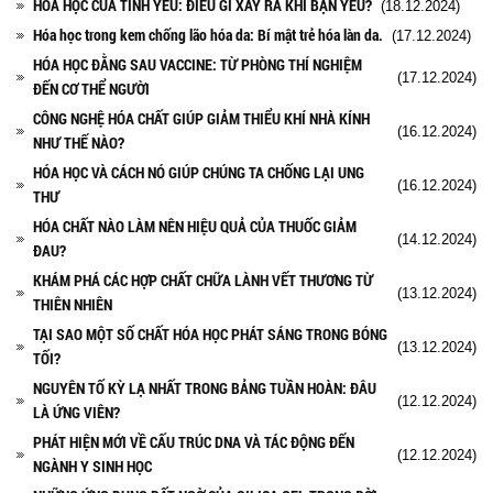
HÓA HỌC CỦA TÌNH YÊU: ĐIỀU GÌ XẢY RA KHI BẠN YÊU?
(18.12.2024)
Hóa học trong kem chống lão hóa da: Bí mật trẻ hóa làn da.
(17.12.2024)
HÓA HỌC ĐẰNG SAU VACCINE: TỪ PHÒNG THÍ NGHIỆM
(17.12.2024)
ĐẾN CƠ THỂ NGƯỜI
CÔNG NGHỆ HÓA CHẤT GIÚP GIẢM THIỂU KHÍ NHÀ KÍNH
(16.12.2024)
NHƯ THẾ NÀO?
HÓA HỌC VÀ CÁCH NÓ GIÚP CHÚNG TA CHỐNG LẠI UNG
(16.12.2024)
THƯ
HÓA CHẤT NÀO LÀM NÊN HIỆU QUẢ CỦA THUỐC GIẢM
(14.12.2024)
ĐAU?
KHÁM PHÁ CÁC HỢP CHẤT CHỮA LÀNH VẾT THƯƠNG TỪ
(13.12.2024)
THIÊN NHIÊN
TẠI SAO MỘT SỐ CHẤT HÓA HỌC PHÁT SÁNG TRONG BÓNG
(13.12.2024)
TỐI?
NGUYÊN TỐ KỲ LẠ NHẤT TRONG BẢNG TUẦN HOÀN: ĐÂU
(12.12.2024)
LÀ ỨNG VIÊN?
PHÁT HIỆN MỚI VỀ CẤU TRÚC DNA VÀ TÁC ĐỘNG ĐẾN
(12.12.2024)
NGÀNH Y SINH HỌC