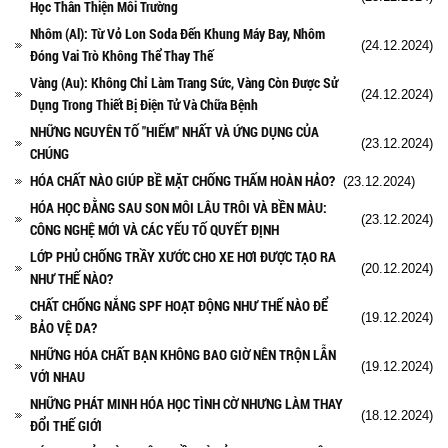
Học Thân Thiện Môi Trường
Nhôm (Al): Từ Vỏ Lon Soda Đến Khung Máy Bay, Nhôm
(24.12.2024)
Đóng Vai Trò Không Thể Thay Thế
Vàng (Au): Không Chỉ Làm Trang Sức, Vàng Còn Được Sử
(24.12.2024)
Dụng Trong Thiết Bị Điện Tử Và Chữa Bệnh
NHỮNG NGUYÊN TỐ "HIẾM" NHẤT VÀ ỨNG DỤNG CỦA
(23.12.2024)
CHÚNG
HÓA CHẤT NÀO GIÚP BỀ MẶT CHỐNG THẤM HOÀN HẢO?
(23.12.2024)
HÓA HỌC ĐẰNG SAU SON MÔI LÂU TRÔI VÀ BỀN MÀU:
(23.12.2024)
CÔNG NGHỆ MỚI VÀ CÁC YẾU TỐ QUYẾT ĐỊNH
LỚP PHỦ CHỐNG TRẦY XƯỚC CHO XE HƠI ĐƯỢC TẠO RA
(20.12.2024)
NHƯ THẾ NÀO?
CHẤT CHỐNG NẮNG SPF HOẠT ĐỘNG NHƯ THẾ NÀO ĐỂ
(19.12.2024)
BẢO VỆ DA?
NHỮNG HÓA CHẤT BẠN KHÔNG BAO GIỜ NÊN TRỘN LẪN
(19.12.2024)
VỚI NHAU
NHỮNG PHÁT MINH HÓA HỌC TÌNH CỜ NHƯNG LÀM THAY
(18.12.2024)
ĐỔI THẾ GIỚI