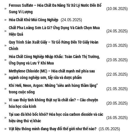
Ferrous Sulfate – Hóa Chất Đa Năng Từ Xử Lý Nước Đến Bổ
(10.06.2025)
Sung Vi Lượng
Hóa Chất Khử Mùi Công Nghiệp
(24.05.2025)
Chất Pha Loãng Sơn Là Gì? Ứng Dụng Và Cách Chọn Mua
(24.05.2025)
Hiệu Quả
Quy Trình Sản Xuất Giấy – Từ Gỗ Rừng Đến Tờ Giấy Hoàn
(23.05.2025)
Chỉnh
Hóa Chất Công Nghiệp Nhập Khẩu: Toàn Cảnh Thị Trường,
(23.05.2025)
Ứng Dụng và Lưu Ý Khi Mua
Methylene Chloride (MC) – Hóa chất mạnh mẽ phía sau
(22.05.2025)
ngành công nghiệp sơn, tẩy rửa và dược phẩm
Khí Heli, Neon, Argon: Những “siêu anh hùng thầm lặng”
(21.05.2025)
trong cuộc sống
Vì sao thủy tinh không thật sự là chất rắn? – Câu chuyện
(20.05.2025)
hóa học của kính
Tại sao đá khô bốc khói? Hóa học của carbon dioxide và các
(16.05.2025)
hiệu ứng thú vị khác
Vật liệu thông minh đang thay đổi thế giới như thế nào?
(15.05.2025)