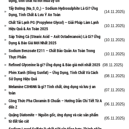
dụng, tính chất và nơi mua uy tín
Tẩy Đường (Na₂S₂O₄) – Sodium Hydrosulphite Là Gì? Ứng
(14.11.2025)
Dụng, Tính Chất & Lưu Ý An Toàn
Chất Tải Lạnh PG (Propylene Glycol) – Giải Pháp Làm Lạnh
(10.11.2025)
Hiệu Quả & An Toàn 2025
Sáp Trứng Cá (Stearic Acid – Axit Octadecanoic) Là Gì? Ứng
(10.11.2025)
Dụng & Báo Giá Mới Nhất 2025
Sodium Benzoate E211 – Chất Bảo Quản An Toàn Trong
(10.11.2025)
Thực Phẩm
Refined Glycerine là gì? Ứng dụng & Báo giá mới nhất 2025
(08.11.2025)
Phèn Xanh (Đồng Sunfat) – Ứng Dụng, Tính Chất Và Cách
(08.11.2025)
Sử Dụng Hiệu Quả
Melamine C3H6N6 là gì? Tính chất, ứng dụng và lưu ý an
(07.11.2025)
toàn
Công Thức Pha Cloramin B Chuẩn – Hướng Dẫn Chi Tiết Từ A
(06.11.2025)
đến Z
Quặng Diatomite – Nguồn gốc, ứng dụng và các sản phẩm
(05.11.2025)
từ đất tảo cát
Sodium Lauryl Sulfate là chất giặt rửa tổng hợp: Thành phần