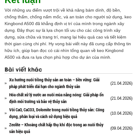
Với những ưu điểm vượt trội về khả năng bám dính, độ bền,
chống thấm, chống nấm mốc, và an toàn cho người sử dụng, keo
Kingbond A500 đã khẳng định vị trí của mình trong ngành xây
dựng. Đây thực sự là lựa chọn tối ưu cho các công trình xây
dựng, sửa chữa và trang trí, mang lại hiệu quả cao và tiết kiệm
thời gian cùng chi phí. Hy vọng bài viết này đã cung cấp thông tin
hữu ích, giúp bạn đọc có cái nhìn tổng quan về keo Kingbond
A500 và đưa ra lựa chọn phù hợp cho dự án của mình.
Bài viết khác
Xu hướng nuôi trồng thủy sản an toàn – bền vững: Giải
(21.04.2026)
pháp phát triển dài hạn cho ngành thủy sản
Hóa chất xử lý nước ao nuôi mùa nắng nóng: Giải pháp ổn
(21.04.2026)
định môi trường và bảo vệ thủy sản
Vôi CaO, CaCO3, Dolomite trong nuôi trồng thủy sản: Công
(10.04.2026)
dụng, phân loại và cách sử dụng hiệu quả
Zeolite – Khoáng chất hấp thụ khí độc trong ao nuôi thủy
(09.04.2026)
sản hiệu quả