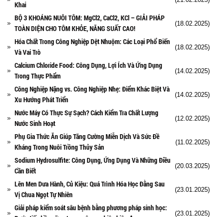
Khai
BỘ 3 KHOÁNG NUÔI TÔM: MgCl2, CaCl2, KCl – GIẢI PHÁP
(18.02.2025)
TOÀN DIỆN CHO TÔM KHỎE, NĂNG SUẤT CAO!
Hóa Chất Trong Công Nghiệp Dệt Nhuộm: Các Loại Phổ Biến
(18.02.2025)
Và Vai Trò
Calcium Chloride Food: Công Dụng, Lợi Ích Và Ứng Dụng
(14.02.2025)
Trong Thực Phẩm
Công Nghiệp Nặng vs. Công Nghiệp Nhẹ: Điểm Khác Biệt Và
(14.02.2025)
Xu Hướng Phát Triển
Nước Máy Có Thực Sự Sạch? Cách Kiểm Tra Chất Lượng
(12.02.2025)
Nước Sinh Hoạt
Phụ Gia Thức Ăn Giúp Tăng Cường Miễn Dịch Và Sức Đề
(11.02.2025)
Kháng Trong Nuôi Trồng Thủy Sản
Sodium Hydrosulfite: Công Dụng, Ứng Dụng Và Những Điều
(20.03.2025)
Cần Biết
Lên Men Dưa Hành, Củ Kiệu: Quá Trình Hóa Học Đằng Sau
(23.01.2025)
Vị Chua Ngọt Tự Nhiên
Giải pháp kiểm soát sâu bệnh bằng phương pháp sinh học:
(23.01.2025)