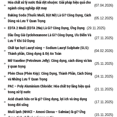
Hóa chất xử lý nước thải dệt nhuộm: Giải pháp hiệu quả cho
(07.04.2026)
ngành công nghiệp dệt may
Baking Soda (Thuốc Muối, Bột Nở) Là Gì? Công Dụng, Cách
(05.12.2025)
Dùng và Lưu Ý Quan Trọng
EDTA 2 Muối (EDTA 2Na) Là Gì? Công Dụng, Ứng Dụng
(29.11.2025)
Dầu Ông Già Cyclohexanone Là Gì? Công Dụng, Ưu Điểm Và
(27.11.2025)
Lưu Ý Khi Sử Dụng
Chất tạo bọt Lauryl sùng – Sodium Lauryl Sulphate (SLS):
(04.02.2026)
Thành phần, Công dụng & Độ An Toàn
Mỡ Vaseline (Petroleum Jelly): Công dụng, cách dùng và lưu
(25.11.2025)
ý quan trọng
Phèn Chua (Phèn Kép): Công Dụng, Thành Phần, Cách Dùng
(24.11.2025)
và Những Lưu Ý Quan Trọng
PAC – Poly Aluminium Chloride: Hóa chất trợ lắng hiệu quả
(21.11.2025)
trong xử lý nước
Acid chanh hữu cơ là gì? Công dụng, lợi ích và ứng dụng
(17.11.2025)
trong đời sống
Muối lạnh (NH4Cl – Amoni Clorua – Salmiac) là gì? Ứng
(15.11.2025)