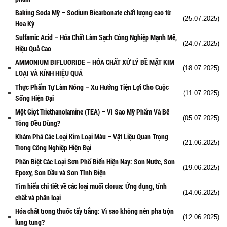
Baking Soda Mỹ – Sodium Bicarbonate chất lượng cao từ
(25.07.2025)
Hoa Kỳ
Sulfamic Acid – Hóa Chất Làm Sạch Công Nghiệp Mạnh Mẽ,
(24.07.2025)
Hiệu Quả Cao
AMMONIUM BIFLUORIDE – HÓA CHẤT XỬ LÝ BỀ MẶT KIM
(18.07.2025)
LOẠI VÀ KÍNH HIỆU QUẢ
Thực Phẩm Tự Làm Nóng – Xu Hướng Tiện Lợi Cho Cuộc
(11.07.2025)
Sống Hiện Đại
Một Giọt Triethanolamine (TEA) – Vì Sao Mỹ Phẩm Và Bê
(05.07.2025)
Tông Đều Dùng?
Khám Phá Các Loại Kim Loại Màu – Vật Liệu Quan Trọng
(21.06.2025)
Trong Công Nghiệp Hiện Đại
Phân Biệt Các Loại Sơn Phổ Biến Hiện Nay: Sơn Nước, Sơn
(19.06.2025)
Epoxy, Sơn Dầu và Sơn Tĩnh Điện
Tìm hiểu chi tiết về các loại muối clorua: Ứng dụng, tính
(14.06.2025)
chất và phân loại
Hóa chất trong thuốc tẩy trắng: Vì sao không nên pha trộn
(12.06.2025)
lung tung?