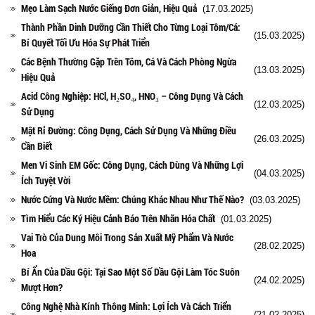
Mẹo Làm Sạch Nước Giếng Đơn Giản, Hiệu Quả
(17.03.2025)
Thành Phần Dinh Dưỡng Cần Thiết Cho Từng Loại Tôm/Cá:
(15.03.2025)
Bí Quyết Tối Ưu Hóa Sự Phát Triển
Các Bệnh Thường Gặp Trên Tôm, Cá Và Cách Phòng Ngừa
(13.03.2025)
Hiệu Quả
Acid Công Nghiệp: HCl, H₂SO₄, HNO₃ – Công Dụng Và Cách
(12.03.2025)
Sử Dụng
Mật Rỉ Đường: Công Dụng, Cách Sử Dụng Và Những Điều
(26.03.2025)
Cần Biết
Men Vi Sinh EM Gốc: Công Dụng, Cách Dùng Và Những Lợi
(04.03.2025)
Ích Tuyệt Vời
Nước Cứng Và Nước Mềm: Chúng Khác Nhau Như Thế Nào?
(03.03.2025)
Tìm Hiểu Các Ký Hiệu Cảnh Báo Trên Nhãn Hóa Chất
(01.03.2025)
Vai Trò Của Dung Môi Trong Sản Xuất Mỹ Phẩm Và Nước
(28.02.2025)
Hoa
Bí Ẩn Của Dầu Gội: Tại Sao Một Số Dầu Gội Làm Tóc Suôn
(24.02.2025)
Mượt Hơn?
Công Nghệ Nhà Kính Thông Minh: Lợi Ích Và Cách Triển
(21.02.2025)