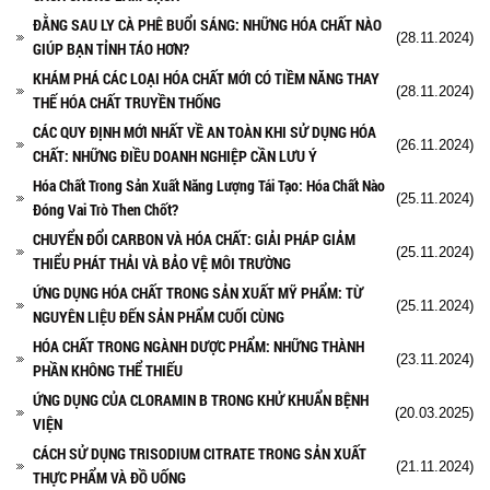
ĐẰNG SAU LY CÀ PHÊ BUỔI SÁNG: NHỮNG HÓA CHẤT NÀO
(28.11.2024)
GIÚP BẠN TỈNH TÁO HƠN?
KHÁM PHÁ CÁC LOẠI HÓA CHẤT MỚI CÓ TIỀM NĂNG THAY
(28.11.2024)
THẾ HÓA CHẤT TRUYỀN THỐNG
CÁC QUY ĐỊNH MỚI NHẤT VỀ AN TOÀN KHI SỬ DỤNG HÓA
(26.11.2024)
CHẤT: NHỮNG ĐIỀU DOANH NGHIỆP CẦN LƯU Ý
Hóa Chất Trong Sản Xuất Năng Lượng Tái Tạo: Hóa Chất Nào
(25.11.2024)
Đóng Vai Trò Then Chốt?
CHUYỂN ĐỔI CARBON VÀ HÓA CHẤT: GIẢI PHÁP GIẢM
(25.11.2024)
THIỂU PHÁT THẢI VÀ BẢO VỆ MÔI TRƯỜNG
ỨNG DỤNG HÓA CHẤT TRONG SẢN XUẤT MỸ PHẨM: TỪ
(25.11.2024)
NGUYÊN LIỆU ĐẾN SẢN PHẨM CUỐI CÙNG
HÓA CHẤT TRONG NGÀNH DƯỢC PHẨM: NHỮNG THÀNH
(23.11.2024)
PHẦN KHÔNG THỂ THIẾU
ỨNG DỤNG CỦA CLORAMIN B TRONG KHỬ KHUẨN BỆNH
(20.03.2025)
VIỆN
CÁCH SỬ DỤNG TRISODIUM CITRATE TRONG SẢN XUẤT
(21.11.2024)
THỰC PHẨM VÀ ĐỒ UỐNG