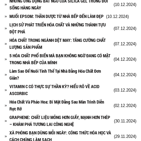
NHỮNG ỨNG DỤNG BẤT NGỜ CỦA SILICA GEL TRONG ĐỜI
(10.12.2024)
SỐNG HÀNG NGÀY
MUỐI EPSOM: THẦN DƯỢC TỪ NHÀ BẾP ĐẾN LÀM ĐẸP
(10.12.2024)
LỊCH SỬ PHÁT TRIỂN HÓA CHẤT VÀ NHỮNG THÀNH TỰU
(07.12.2024)
ĐỘT PHÁ
HÓA CHẤT TRONG NGÀNH DỆT MAY: TĂNG CƯỜNG CHẤT
(07.12.2024)
LƯỢNG SẢN PHẨM
5 HÓA CHẤT PHỔ BIẾN MÀ BẠN KHÔNG NGỜ ĐANG CÓ MẶT
(04.12.2024)
TRONG NHÀ BẾP CỦA MÌNH
Làm Sao Để Nuôi Tinh Thể Tại Nhà Bằng Hóa Chất Đơn
(04.12.2024)
Giản?
VITAMIN C CÓ THỰC SỰ THẦN KỲ? HIỂU RÕ VỀ ACID
(03.12.2024)
ASCORBIC
Hóa Chất Và Pháo Hoa: Bí Mật Đằng Sau Màn Trình Diễn
(02.12.2024)
Rực Rỡ
GRAPHENE: CHẤT LIỆU MỎNG HƠN GIẤY, MẠNH HƠN THÉP
(30.11.2024)
– KHÁM PHÁ TƯƠNG LAI CÔNG NGHỆ
XÀ PHÒNG BẠN DÙNG MỖI NGÀY: CÔNG THỨC HÓA HỌC VÀ
(29.11.2024)
CÁCH CHÚNG LÀM SẠCH