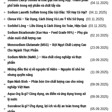
(04.11.2025)
phổ biến trong mỹ phẩm và chất tẩy rửa
Sodium Laureth Sulfate trong Dầu Gội Đầu: Tốt Hay Có Hại?
(04.11.2025)
Clorua Vôi – Tác Dụng, Cách Dùng Và Lưu Ý Khi Sử Dụng
(03.11.2025)
Sorbitol Lỏng – Liều Dùng & Cách Dùng An Toàn, Hiệu Quả
(03.11.2025)
Sodium Bicarbonate (Xue Hua – Feed Grade 99%) – Phụ gia
(02.10.2025)
chăn nuôi chất lượng cao
Monosodium Glutamate (MSG) – Bột Ngọt Chất Lượng Cao
(23.09.2025)
Cho Ngành Thực Phẩm
Sodium Nitrite (NaNO₂) – Hóa chất công nghiệp và thực
(18.09.2025)
phẩm
Những điều thú vị về nguyên tố Hidro – Nguyên tố nhỏ bé
(11.09.2025)
nhưng quyền năng
Đạm Ninh Bình – Phân bón Ure chất lượng cao cho nông
(09.09.2025)
nghiệp Việt Nam
Aqua-Org là gì? Công dụng, ưu điểm và ứng dụng trong xử
(09.09.2025)
lý nước
Sucralose là gì? Ứng dụng, lợi ích và độ an toàn trong thực
(05.09.2025)
phẩm