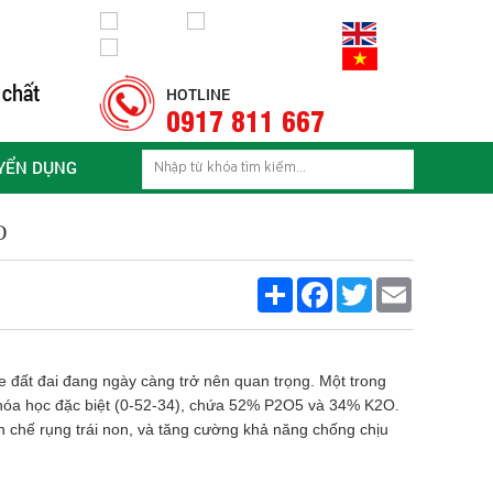
HOTLINE
0917 811 667
YỂN DỤNG
O
Share
Facebook
Twitter
Email
e đất đai đang ngày càng trở nên quan trọng. Một trong
hóa học đặc biệt (0-52-34), chứa 52% P2O5 và 34% K2O.
n chế rụng trái non, và tăng cường khả năng chống chịu