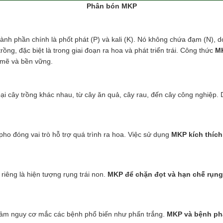
Phân bón MKP
ành phần chính là phốt phát (P) và kali (K). Nó không chứa đạm (N), d
trồng, đặc biệt là trong giai đoạn ra hoa và phát triển trái. Công thức
MK
h mẽ và bền vững.
loại cây trồng khác nhau, từ cây ăn quả, cây rau, đến cây công nghiệp
pho đóng vai trò hỗ trợ quá trình ra hoa. Việc sử dụng
MKP kích thích
riêng là hiện tượng rụng trái non.
MKP để chặn đọt và hạn chế rụng 
giảm nguy cơ mắc các bệnh phổ biến như phấn trắng.
MKP và bệnh ph