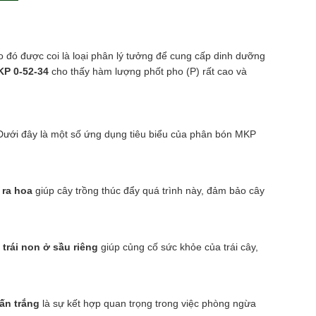
o đó được coi là loại phân lý tưởng để cung cấp dinh dưỡng
P 0-52-34
cho thấy hàm lượng phốt pho (P) rất cao và
. Dưới đây là một số ứng dụng tiêu biểu của phân bón MKP
 ra hoa
giúp cây trồng thúc đẩy quá trình này, đảm bảo cây
trái non ở sầu riêng
giúp củng cố sức khỏe của trái cây,
ấn trắng
là sự kết hợp quan trọng trong việc phòng ngừa