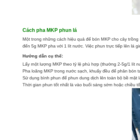
Cách pha MKP phun lá
Một trong những cách hiệu quả để bón MKP cho cây trồng l
đến 5g MKP pha với 1 lít nước. Việc phun trực tiếp lên lá g
Hướng dẫn cụ thể:
Lấy một lượng MKP theo tỷ lệ phù hợp (thường 2-5g/1 lít n
Pha loãng MKP trong nước sạch, khuấy đều để phân bón t
Sử dụng bình phun để phun dung dịch lên toàn bộ bề mặt lá
Thời gian phun tốt nhất là vào buổi sáng sớm hoặc chiều tố