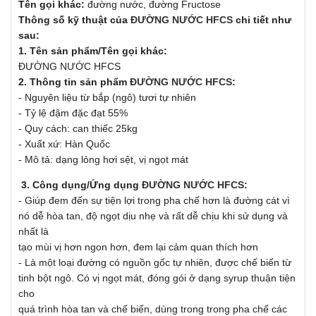
Tên gọi khác:
đường nước, đường Fructose
Thông số kỹ thuật của
ĐƯỜNG NƯỚC HFCS
chi tiết như
sau:
1. Tên sản phẩm/Tên gọi khác:
ĐƯỜNG
NƯỚC HFCS
2. Thông tin sản phẩm
ĐƯỜNG NƯỚC HFCS
:
- Nguyên liệu từ bắp (ngô) tươi tự nhiên
- Tỷ lệ đậm đặc đạt 55%
- Quy cách: can thiếc 25kg
- Xuất xứ: Hàn Quốc
- Mô tả: dạng lỏng hơi sệt, vị ngọt mát
3. Công dụng/Ứng dụng
ĐƯỜNG NƯỚC HFCS
:
- Giúp đem đến sự tiện lợi trong pha chế hơn là đường cát vì
nó dễ hòa tan, độ ngọt dịu nhẹ và rất dễ chịu khi sử dụng và
nhất là
tạo mùi vị hơn ngon hơn, đem lại cảm quan thích hơn
- Là một loại đường có nguồn gốc tự nhiên, được chế biến từ
tinh bột ngô. Có vị ngọt mát, đóng gói ở dạng syrup thuận tiện
cho
quá trình hòa tan và chế biến, dùng trong trong pha chế các