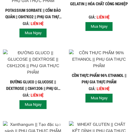
GELATIN || HÓA CHẤT CÔNG NGHIỆP
POTASSIUM SORBATE || CỐM BẢO
QUẢN || C6H7KO2 || PHỤ GIA THỰC
GIÁ:
LIÊN HỆ
PHẨM
GIÁ:
LIÊN HỆ
Mua Ngay
Mua Ngay
CỒN THỰC PHẨM 96% ETHANOL ||
ĐƯỜNG GLUCO || GLUCOSE ||
PHỤ GIA THỰC PHẨM
DEXTROSE || C6H12O6 || PHỤ GIA
GIÁ:
LIÊN HỆ
THỰC PHẨM
GIÁ:
LIÊN HỆ
Mua Ngay
Mua Ngay