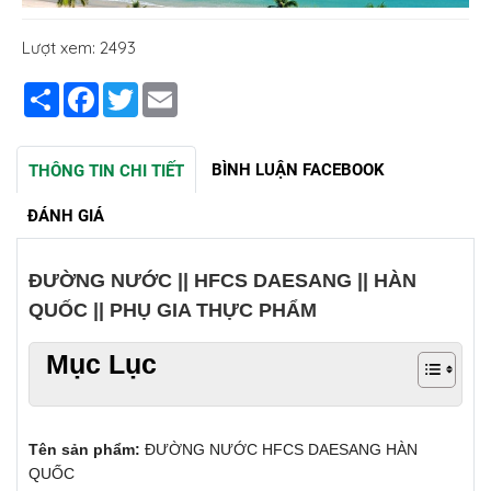
Lượt xem: 2493
Share
Facebook
Twitter
Email
BÌNH LUẬN FACEBOOK
THÔNG TIN CHI TIẾT
ĐÁNH GIÁ
ĐƯỜNG NƯỚC || HFCS DAESANG || HÀN
QUỐC || PHỤ GIA THỰC PHẨM
Mục Lục
Tên sản phẩm:
ĐƯỜNG NƯỚC HFCS DAESANG HÀN
QUỐC