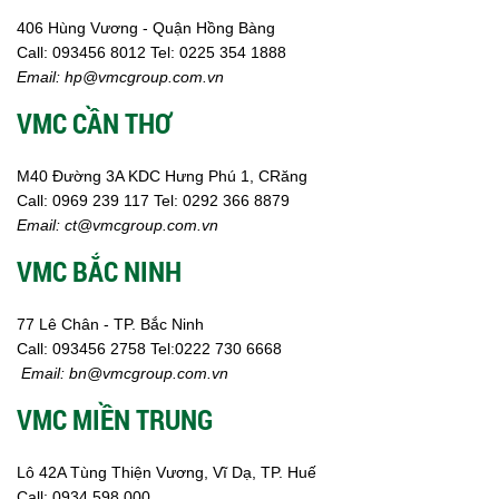
406 Hùng Vương - Quận Hồng Bàng
Call:
0
93456 8012
Tel: 0225 354 1888
Email:
hp@vmcgroup.com.vn
VMC CẦN THƠ
M40 Đường 3A KDC Hưng Phú 1, CRăng
Call:
0969 239 117
Tel: 0292 366 8879
Email:
ct@vmcgroup.com.vn
VMC BẮC NINH
77 Lê Chân - TP. Bắc Ninh
Call:
093456 2758
Tel:0222 730 6668
Email:
bn@vmcgroup.com.vn
VMC MIỀN TRUNG
Lô 42A Tùng Thiện Vương, Vĩ Dạ, TP. Huế
Call:
0934 598 000