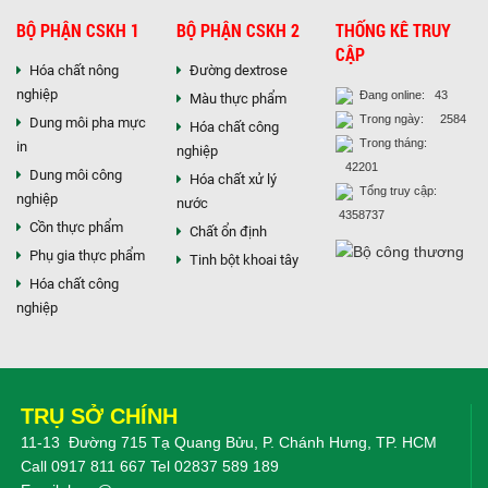
BỘ PHẬN CSKH 1
BỘ PHẬN CSKH 2
THỐNG KÊ TRUY
CẬP
Hóa chất nông
Đường dextrose
nghiệp
Đang online: 43
Màu thực phẩm
Trong ngày: 2584
Dung môi pha mực
Hóa chất công
Trong tháng:
in
nghiệp
42201
Dung môi công
Hóa chất xử lý
Tổng truy cập:
nghiệp
nước
4358737
Cồn thực phẩm
Chất ổn định
Phụ gia thực phẩm
Tinh bột khoai tây
Hóa chất công
nghiệp
TRỤ SỞ CHÍNH
11-13 Đường 715 Tạ Quang Bửu, P. Chánh Hưng, TP. HCM
Call
0917 811 667
Tel
02837 589 189