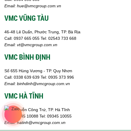
Email:
hue@vmcgroup.com.vn
VMC VŨNG TÀU
46-48 Lê Duẩn, Phước Trung, TP. Bà Rịa
Call:
0937 665 055
Tel: 02543 733 668
Email:
vt@vmcgroup.com.vn
VMC BÌNH ĐỊNH
Số 655 Hùng Vương - TP. Quy Nhơn
Call:
0338 639 639
Tel: 0935 373 996
Email:
binhdinh@vmcgroup.com.vn
VMC HÀ TĨNH
359 Nguyễn Công Trứ, TP. Hà Tĩnh
Call:
09345 10088
Tel: 09345 10055
Email: hatinh
@vmcgroup.com.vn