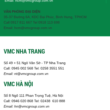
Email:
hcm@vmcgroup.com.vn
VĂN PHÒNG ĐẠI DIỆN
35-37 Đường 6A, KDC Đại Phúc, Bình Hưng, TPHCM
Call 0917 811 667 Tel 0918 113 698
Email: hcm@vmcgroup.com.vn
VMC NHA TRANG
Số 49 + 51 Ngô Văn Sở - TP Nha Trang
Call:
0945 002
568
Tel: 0258 3551 551
Email:
nt@vmcgroup.com.vn
VMC HÀ NỘI
Số 8 Ngõ 111 Phan Trọng Tuệ, Hà Nội
Call:
0946 020 868
Tel:
02438 610 888
Email:
hn@vmcgroup.com.vn