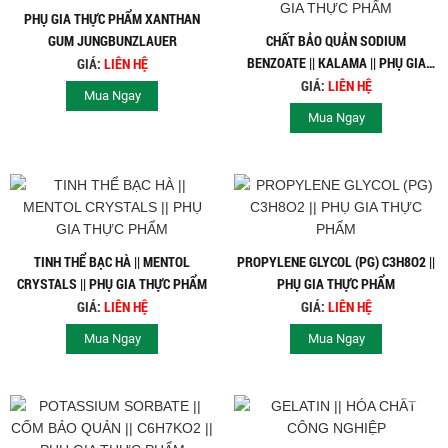
PHỤ GIA THỰC PHẨM XANTHAN
GUM JUNGBUNZLAUER
CHẤT BẢO QUẢN SODIUM
BENZOATE || KALAMA || PHỤ GIA
GIÁ:
LIÊN HỆ
THỰC PHẨM
GIÁ:
LIÊN HỆ
Mua Ngay
Mua Ngay
TINH THỂ BẠC HÀ || MENTOL
PROPYLENE GLYCOL (PG) C3H8O2 ||
CRYSTALS || PHỤ GIA THỰC PHẨM
PHỤ GIA THỰC PHẨM
GIÁ:
LIÊN HỆ
GIÁ:
LIÊN HỆ
Mua Ngay
Mua Ngay