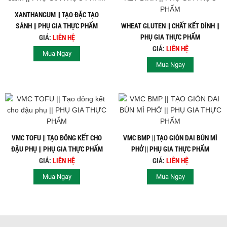
XANTHANGUM || TẠO ĐẶC TẠO
SÁNH || PHỤ GIA THỰC PHẨM
WHEAT GLUTEN || CHẤT KẾT DÍNH ||
PHỤ GIA THỰC PHẨM
GIÁ:
LIÊN HỆ
GIÁ:
LIÊN HỆ
Mua Ngay
Mua Ngay
VMC TOFU || TẠO ĐÔNG KẾT CHO
VMC BMP || TẠO GIÒN DAI BÚN MÌ
ĐẬU PHỤ || PHỤ GIA THỰC PHẨM
PHỞ || PHỤ GIA THỰC PHẨM
GIÁ:
LIÊN HỆ
GIÁ:
LIÊN HỆ
Mua Ngay
Mua Ngay