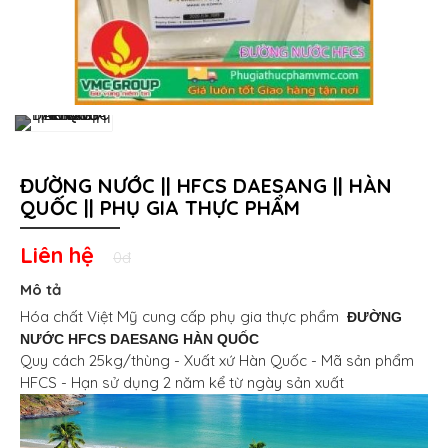
ĐƯỜNG NƯỚC || HFCS DAESANG || HÀN
QUỐC || PHỤ GIA THỰC PHẨM
Liên hệ
0đ
Mô tả
Hóa chất Việt Mỹ cung cấp
phụ gia thực phẩm
ĐƯỜNG
NƯỚC HFCS DAESANG HÀN QUỐC
Quy cách 25kg/thùng - Xuất xứ Hàn Quốc - Mã sản phẩm
HFCS - Hạn sử dụng 2 năm kể từ ngày sản xuất