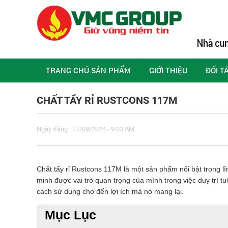
TRANG CHỦ SẢN PHẨM
GIỚI THIỆU
ĐỐI T
CHẤT TẨY RỈ RUSTCONS 117M
Ngày đăng : 27/09/2024 - 9:03 AM
Chất tẩy rỉ Rustcons 117M là một sản phẩm nổi bật trong lĩ
minh được vai trò quan trọng của mình trong việc duy trì tu
cách sử dụng cho đến lợi ích mà nó mang lại.
Mục Lục