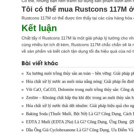
Có thể, nhưng bạn nên tránh sử dụng sản phẩm dưới ánh nắn
Tôi có thể mua Rustcons 117M 
Rustcons 117M có thể được tìm thấy tại các cửa hàng hóa ch
Kết luận
Chất tẩy rỉ Rustcons 117M là một giải pháp lý tưởng cho nh
cùng nhiều lợi ích đi kèm, Rustcons 117M chắc chắn sẽ là 
về sản phẩm và biết cách tận dụng tối đa hiệu quả của nó 
Bài viết khác
Xu hướng nuôi trồng thủy sản an toàn – bền vững: Giải pháp ph
Hóa chất xử lý nước ao nuôi mùa nắng nóng: Giải pháp ổn định
Vôi CaO, CaCO3, Dolomite trong nuôi trồng thủy sản: Công dụ
Zeolite – Khoáng chất hấp thụ khí độc trong ao nuôi thủy sản h
Hóa chất xử lý nước thải dệt nhuộm: Giải pháp hiệu quả cho n
Baking Soda (Thuốc Muối, Bột Nở) Là Gì? Công Dụng, Cách
EDTA 2 Muối (EDTA 2Na) Là Gì? Công Dụng, Ứng Dụng
(29
Dầu Ông Già Cyclohexanone Là Gì? Công Dụng, Ưu Điểm Và