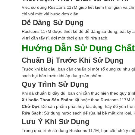
Việc sử dụng Rustcons 117M giúp tiết kiệm thời gian và chi p
chỉ với một vài bước đơn giản.
Dễ Dàng Sử Dụng
Rustcons 117M được thiết kế để dễ dàng sử dụng, bất kỳ ai
vị trí cần tẩy rỉ, đợi một thời gian rồi rửa sạch.
Hướng Dẫn Sử Dụng Chất 
Chuẩn Bị Trước Khi Sử Dụng
Trước khi bắt đầu, bạn cần chuẩn bị một số dụng cụ như gă
sạch bụi bẩn trước khi áp dụng sản phẩm.
Quy Trình Sử Dụng
Khi đã chuẩn bị đầy đủ, bạn chỉ cần thực hiện theo quy trìn
Xịt hoặc Thoa Sản Phẩm
: Xịt hoặc thoa Rustcons 117M lê
Chờ Đợi
: Để sản phẩm phát huy tác dụng, hãy để yên trong
Rửa Sạch
: Sử dụng nước sạch để rửa lại bề mặt kim loại,
Lưu Ý Khi Sử Dụng
Trong quá trình sử dụng Rustcons 117M, bạn cần chú ý mộ