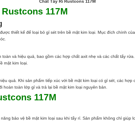
Chất Tẩy Rỉ Rustcons 117M
ỉ Rustcons 117M
g
được thiết kế để loại bỏ gỉ sét trên bề mặt kim loại. Mục đích chính củ
móc.
toàn và hiệu quả, bao gồm các hợp chất axit nhẹ và các chất tẩy rửa.
ề mặt kim loại.
u quả. Khi sản phẩm tiếp xúc với bề mặt kim loại có gỉ sét, các hợp 
i hoàn toàn lớp gỉ và trả lại bề mặt kim loại nguyên bản.
Rustcons 117M
năng bảo vệ bề mặt kim loại sau khi tẩy rỉ. Sản phẩm không chỉ giúp l