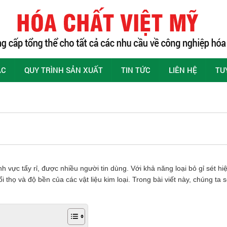
ÁC
QUY TRÌNH SẢN XUẤT
TIN TỨC
LIÊN HỆ
TU
nh vực tẩy rỉ, được nhiều người tin dùng. Với khả năng loại bỏ gỉ sét 
ổi thọ và độ bền của các vật liệu kim loại. Trong bài viết này, chúng t