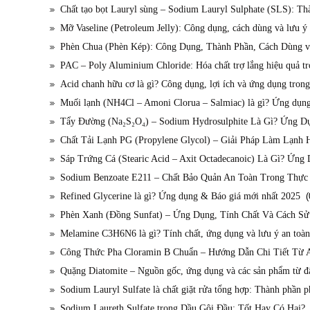
Chất tạo bọt Lauryl sùng – Sodium Lauryl Sulphate (SLS): 
Mỡ Vaseline (Petroleum Jelly): Công dụng, cách dùng và lưu ý
Phèn Chua (Phèn Kép): Công Dụng, Thành Phần, Cách Dùng 
PAC – Poly Aluminium Chloride: Hóa chất trợ lắng hiệu quả t
Acid chanh hữu cơ là gì? Công dụng, lợi ích và ứng dụng trong
Muối lạnh (NH4Cl – Amoni Clorua – Salmiac) là gì? Ứng dụng,
Tẩy Đường (Na₂S₂O₄) – Sodium Hydrosulphite Là Gì? Ứng D
Chất Tải Lạnh PG (Propylene Glycol) – Giải Pháp Làm Lạnh
Sáp Trứng Cá (Stearic Acid – Axit Octadecanoic) Là Gì? Ứn
Sodium Benzoate E211 – Chất Bảo Quản An Toàn Trong Thự
Refined Glycerine là gì? Ứng dụng & Báo giá mới nhất 2025
(0
Phèn Xanh (Đồng Sunfat) – Ứng Dụng, Tính Chất Và Cách S
Melamine C3H6N6 là gì? Tính chất, ứng dụng và lưu ý an toàn
Công Thức Pha Cloramin B Chuẩn – Hướng Dẫn Chi Tiết Từ 
Quặng Diatomite – Nguồn gốc, ứng dụng và các sản phẩm từ đấ
Sodium Lauryl Sulfate là chất giặt rửa tổng hợp: Thành phần 
Sodium Laureth Sulfate trong Dầu Gội Đầu: Tốt Hay Có Hại?
(