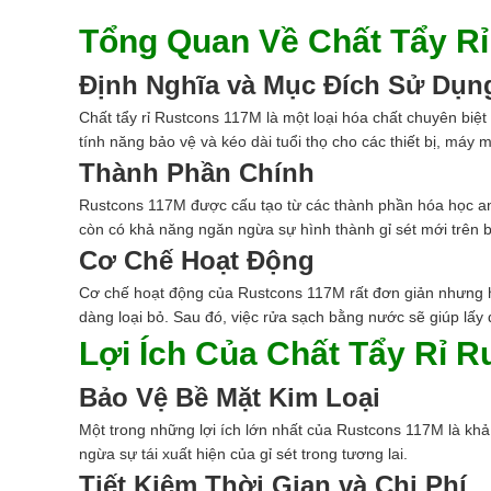
Tổng Quan Về Chất Tẩy R
Định Nghĩa và Mục Đích Sử Dụn
Chất tẩy rỉ Rustcons 117M là một loại hóa chất chuyên biệt 
tính năng bảo vệ và kéo dài tuổi thọ cho các thiết bị, máy 
Thành Phần Chính
Rustcons 117M được cấu tạo từ các thành phần hóa học an 
còn có khả năng ngăn ngừa sự hình thành gỉ sét mới trên b
Cơ Chế Hoạt Động
Cơ chế hoạt động của Rustcons 117M rất đơn giản nhưng hiệ
dàng loại bỏ. Sau đó, việc rửa sạch bằng nước sẽ giúp lấy đ
Lợi Ích Của Chất Tẩy Rỉ 
Bảo Vệ Bề Mặt Kim Loại
Một trong những lợi ích lớn nhất của Rustcons 117M là khả 
ngừa sự tái xuất hiện của gỉ sét trong tương lai.
Tiết Kiệm Thời Gian và Chi Phí