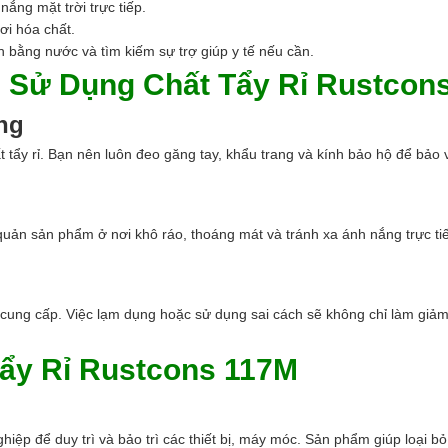
ng mặt trời trực tiếp.
ơi hóa chất.
 bằng nước và tìm kiếm sự trợ giúp y tế nếu cần.
i Sử Dụng Chất Tẩy Rỉ Rustcon
ng
ất tẩy rỉ. Bạn nên luôn đeo găng tay, khẩu trang và kính bảo hộ để bảo
ản sản phẩm ở nơi khô ráo, thoáng mát và tránh xa ánh nắng trực tiế
cung cấp. Việc lạm dụng hoặc sử dụng sai cách sẽ không chỉ làm giả
ẩy Rỉ Rustcons 117M
ệp để duy trì và bảo trì các thiết bị, máy móc. Sản phẩm giúp loại bỏ