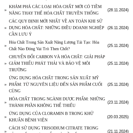
KHÁM PHÁ CÁC LOẠI HÓA CHẤT MỚI CÓ TIỀM
(28.11.2024)
NĂNG THAY THẾ HÓA CHẤT TRUYỀN THỐNG
CÁC QUY ĐỊNH MỚI NHẤT VỀ AN TOÀN KHI SỬ
DỤNG HÓA CHẤT: NHỮNG ĐIỀU DOANH NGHIỆP
(26.11.2024)
CẦN LƯU Ý
Hóa Chất Trong Sản Xuất Năng Lượng Tái Tạo: Hóa
(25.11.2024)
Chất Nào Đóng Vai Trò Then Chốt?
CHUYỂN ĐỔI CARBON VÀ HÓA CHẤT: GIẢI PHÁP
GIẢM THIỂU PHÁT THẢI VÀ BẢO VỆ MÔI
(25.11.2024)
TRƯỜNG
ỨNG DỤNG HÓA CHẤT TRONG SẢN XUẤT MỸ
PHẨM: TỪ NGUYÊN LIỆU ĐẾN SẢN PHẨM CUỐI
(25.11.2024)
CÙNG
HÓA CHẤT TRONG NGÀNH DƯỢC PHẨM: NHỮNG
(23.11.2024)
THÀNH PHẦN KHÔNG THỂ THIẾU
ỨNG DỤNG CỦA CLORAMIN B TRONG KHỬ
(20.03.2025)
KHUẨN BỆNH VIỆN
CÁCH SỬ DỤNG TRISODIUM CITRATE TRONG
(21.11.2024)