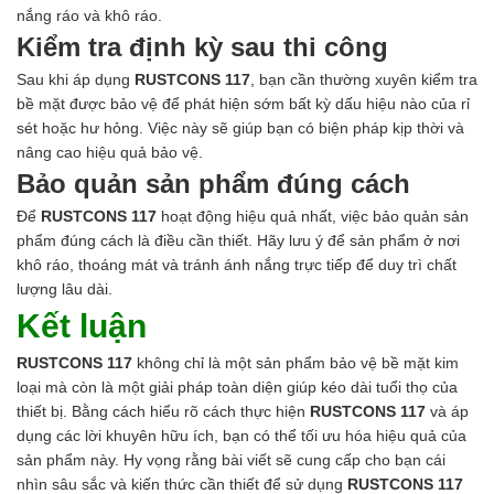
nắng ráo và khô ráo.
Kiểm tra định kỳ sau thi công
Sau khi áp dụng
RUSTCONS 117
, bạn cần thường xuyên kiểm tra
bề mặt được bảo vệ để phát hiện sớm bất kỳ dấu hiệu nào của rỉ
sét hoặc hư hỏng. Việc này sẽ giúp bạn có biện pháp kịp thời và
nâng cao hiệu quả bảo vệ.
Bảo quản sản phẩm đúng cách
Để
RUSTCONS 117
hoạt động hiệu quả nhất, việc bảo quản sản
phẩm đúng cách là điều cần thiết. Hãy lưu ý để sản phẩm ở nơi
khô ráo, thoáng mát và tránh ánh nắng trực tiếp để duy trì chất
lượng lâu dài.
Kết luận
RUSTCONS 117
không chỉ là một sản phẩm bảo vệ bề mặt kim
loại mà còn là một giải pháp toàn diện giúp kéo dài tuổi thọ của
thiết bị. Bằng cách hiểu rõ cách thực hiện
RUSTCONS 117
và áp
dụng các lời khuyên hữu ích, bạn có thể tối ưu hóa hiệu quả của
sản phẩm này. Hy vọng rằng bài viết sẽ cung cấp cho bạn cái
nhìn sâu sắc và kiến thức cần thiết để sử dụng
RUSTCONS 117