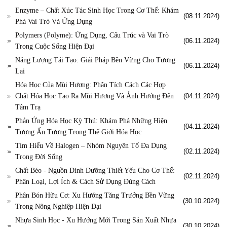
Enzyme – Chất Xúc Tác Sinh Học Trong Cơ Thể: Khám
(08.11.2024)
Phá Vai Trò Và Ứng Dụng
Polymers (Polyme): Ứng Dụng, Cấu Trúc và Vai Trò
(06.11.2024)
Trong Cuộc Sống Hiện Đại
Năng Lượng Tái Tạo: Giải Pháp Bền Vững Cho Tương
(06.11.2024)
Lai
Hóa Học Của Mùi Hương: Phân Tích Cách Các Hợp
Chất Hóa Học Tạo Ra Mùi Hương Và Ảnh Hưởng Đến
(04.11.2024)
Tâm Trạ
Phản Ứng Hóa Học Kỳ Thú: Khám Phá Những Hiện
(04.11.2024)
Tượng Ấn Tượng Trong Thế Giới Hóa Học
Tìm Hiểu Về Halogen – Nhóm Nguyên Tố Đa Dụng
(02.11.2024)
Trong Đời Sống
Chất Béo - Nguồn Dinh Dưỡng Thiết Yếu Cho Cơ Thể:
(02.11.2024)
Phân Loại, Lợi Ích & Cách Sử Dụng Đúng Cách
Phân Bón Hữu Cơ: Xu Hướng Tăng Trưởng Bền Vững
(30.10.2024)
Trong Nông Nghiệp Hiện Đại
Nhựa Sinh Học - Xu Hướng Mới Trong Sản Xuất Nhựa
(30.10.2024)