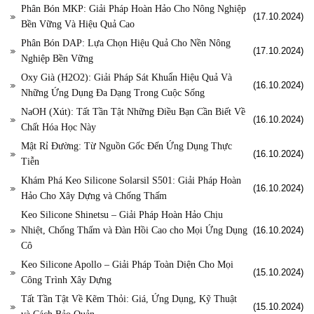
Phân Bón MKP: Giải Pháp Hoàn Hảo Cho Nông Nghiệp
(17.10.2024)
Bền Vững Và Hiệu Quả Cao
Phân Bón DAP: Lựa Chọn Hiệu Quả Cho Nền Nông
(17.10.2024)
Nghiệp Bền Vững
Oxy Già (H2O2): Giải Pháp Sát Khuẩn Hiệu Quả Và
(16.10.2024)
Những Ứng Dụng Đa Dạng Trong Cuộc Sống
NaOH (Xút): Tất Tần Tật Những Điều Bạn Cần Biết Về
(16.10.2024)
Chất Hóa Học Này
Mật Rỉ Đường: Từ Nguồn Gốc Đến Ứng Dụng Thực
(16.10.2024)
Tiễn
Khám Phá Keo Silicone Solarsil S501: Giải Pháp Hoàn
(16.10.2024)
Hảo Cho Xây Dựng và Chống Thấm
Keo Silicone Shinetsu – Giải Pháp Hoàn Hảo Chịu
Nhiệt, Chống Thấm và Đàn Hồi Cao cho Mọi Ứng Dụng
(16.10.2024)
Cô
Keo Silicone Apollo – Giải Pháp Toàn Diện Cho Mọi
(15.10.2024)
Công Trình Xây Dựng
Tất Tần Tật Về Kẽm Thỏi: Giá, Ứng Dụng, Kỹ Thuật
(15.10.2024)