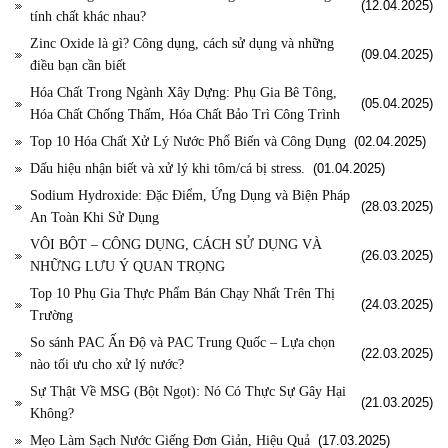
(12.04.2025)
tính chất khác nhau?
Zinc Oxide là gì? Công dụng, cách sử dụng và những
(09.04.2025)
điều bạn cần biết
Hóa Chất Trong Ngành Xây Dựng: Phụ Gia Bê Tông,
(05.04.2025)
Hóa Chất Chống Thấm, Hóa Chất Bảo Trì Công Trình
Top 10 Hóa Chất Xử Lý Nước Phổ Biến và Công Dụng
(02.04.2025)
Dấu hiệu nhận biết và xử lý khi tôm/cá bị stress.
(01.04.2025)
Sodium Hydroxide: Đặc Điểm, Ứng Dụng và Biện Pháp
(28.03.2025)
An Toàn Khi Sử Dụng
VÔI BỘT – CÔNG DỤNG, CÁCH SỬ DỤNG VÀ
(26.03.2025)
NHỮNG LƯU Ý QUAN TRỌNG
Top 10 Phụ Gia Thực Phẩm Bán Chạy Nhất Trên Thị
(24.03.2025)
Trường
So sánh PAC Ấn Độ và PAC Trung Quốc – Lựa chọn
(22.03.2025)
nào tối ưu cho xử lý nước?
Sự Thật Về MSG (Bột Ngọt): Nó Có Thực Sự Gây Hại
(21.03.2025)
Không?
Mẹo Làm Sạch Nước Giếng Đơn Giản, Hiệu Quả
(17.03.2025)