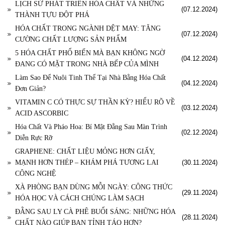
LỊCH SỬ PHÁT TRIỂN HÓA CHẤT VÀ NHỮNG
(07.12.2024)
THÀNH TỰU ĐỘT PHÁ
HÓA CHẤT TRONG NGÀNH DỆT MAY: TĂNG
(07.12.2024)
CƯỜNG CHẤT LƯỢNG SẢN PHẨM
5 HÓA CHẤT PHỔ BIẾN MÀ BẠN KHÔNG NGỜ
(04.12.2024)
ĐANG CÓ MẶT TRONG NHÀ BẾP CỦA MÌNH
Làm Sao Để Nuôi Tinh Thể Tại Nhà Bằng Hóa Chất
(04.12.2024)
Đơn Giản?
VITAMIN C CÓ THỰC SỰ THẦN KỲ? HIỂU RÕ VỀ
(03.12.2024)
ACID ASCORBIC
Hóa Chất Và Pháo Hoa: Bí Mật Đằng Sau Màn Trình
(02.12.2024)
Diễn Rực Rỡ
GRAPHENE: CHẤT LIỆU MỎNG HƠN GIẤY,
MẠNH HƠN THÉP – KHÁM PHÁ TƯƠNG LAI
(30.11.2024)
CÔNG NGHỆ
XÀ PHÒNG BẠN DÙNG MỖI NGÀY: CÔNG THỨC
(29.11.2024)
HÓA HỌC VÀ CÁCH CHÚNG LÀM SẠCH
ĐẰNG SAU LY CÀ PHÊ BUỔI SÁNG: NHỮNG HÓA
(28.11.2024)
CHẤT NÀO GIÚP BẠN TỈNH TÁO HƠN?