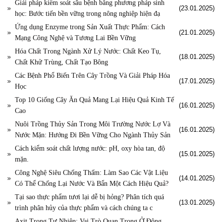
Giải pháp kiểm soát sâu bệnh bằng phương pháp sinh
(23.01.2025)
học: Bước tiến bền vững trong nông nghiệp hiện đạ
Ứng dụng Enzyme trong Sản Xuất Thực Phẩm: Cách
(21.01.2025)
Mạng Công Nghệ và Tương Lai Bền Vững
Hóa Chất Trong Ngành Xử Lý Nước: Chất Keo Tụ,
(18.01.2025)
Chất Khử Trùng, Chất Tạo Bông
Các Bệnh Phổ Biến Trên Cây Trồng Và Giải Pháp Hóa
(17.01.2025)
Học
Top 10 Giống Cây Ăn Quả Mang Lại Hiệu Quả Kinh Tế
(16.01.2025)
Cao
Nuôi Trồng Thủy Sản Trong Môi Trường Nước Lợ Và
(16.01.2025)
Nước Mặn: Hướng Đi Bền Vững Cho Ngành Thủy Sản
Cách kiểm soát chất lượng nước: pH, oxy hòa tan, độ
(15.01.2025)
mặn.
Công Nghệ Siêu Chống Thấm: Làm Sao Các Vật Liệu
(14.01.2025)
Có Thể Chống Lại Nước Và Bẩn Một Cách Hiệu Quả?
Tại sao thực phẩm tươi lại dễ bị hỏng? Phân tích quá
(13.01.2025)
trình phân hủy của thực phẩm và cách chúng ta c
Axit Trong Tự Nhiên: Vai Trò Quan Trọng Ở Động