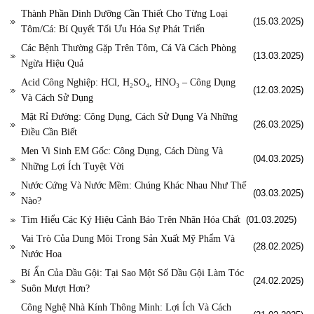
Thành Phần Dinh Dưỡng Cần Thiết Cho Từng Loại
(15.03.2025)
Tôm/Cá: Bí Quyết Tối Ưu Hóa Sự Phát Triển
Các Bệnh Thường Gặp Trên Tôm, Cá Và Cách Phòng
(13.03.2025)
Ngừa Hiệu Quả
Acid Công Nghiệp: HCl, H₂SO₄, HNO₃ – Công Dụng
(12.03.2025)
Và Cách Sử Dụng
Mật Rỉ Đường: Công Dụng, Cách Sử Dụng Và Những
(26.03.2025)
Điều Cần Biết
Men Vi Sinh EM Gốc: Công Dụng, Cách Dùng Và
(04.03.2025)
Những Lợi Ích Tuyệt Vời
Nước Cứng Và Nước Mềm: Chúng Khác Nhau Như Thế
(03.03.2025)
Nào?
Tìm Hiểu Các Ký Hiệu Cảnh Báo Trên Nhãn Hóa Chất
(01.03.2025)
Vai Trò Của Dung Môi Trong Sản Xuất Mỹ Phẩm Và
(28.02.2025)
Nước Hoa
Bí Ẩn Của Dầu Gội: Tại Sao Một Số Dầu Gội Làm Tóc
(24.02.2025)
Suôn Mượt Hơn?
Công Nghệ Nhà Kính Thông Minh: Lợi Ích Và Cách