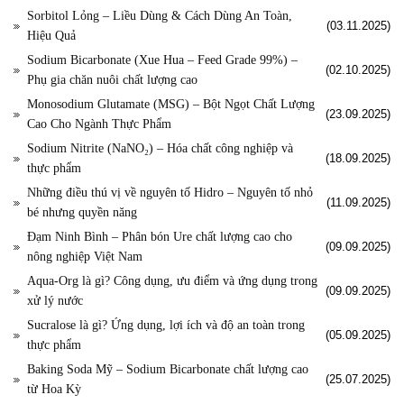
Sorbitol Lỏng – Liều Dùng & Cách Dùng An Toàn,
(03.11.2025)
Hiệu Quả
Sodium Bicarbonate (Xue Hua – Feed Grade 99%) –
(02.10.2025)
Phụ gia chăn nuôi chất lượng cao
Monosodium Glutamate (MSG) – Bột Ngọt Chất Lượng
(23.09.2025)
Cao Cho Ngành Thực Phẩm
Sodium Nitrite (NaNO₂) – Hóa chất công nghiệp và
(18.09.2025)
thực phẩm
Những điều thú vị về nguyên tố Hidro – Nguyên tố nhỏ
(11.09.2025)
bé nhưng quyền năng
Đạm Ninh Bình – Phân bón Ure chất lượng cao cho
(09.09.2025)
nông nghiệp Việt Nam
Aqua-Org là gì? Công dụng, ưu điểm và ứng dụng trong
(09.09.2025)
xử lý nước
Sucralose là gì? Ứng dụng, lợi ích và độ an toàn trong
(05.09.2025)
thực phẩm
Baking Soda Mỹ – Sodium Bicarbonate chất lượng cao
(25.07.2025)
từ Hoa Kỳ