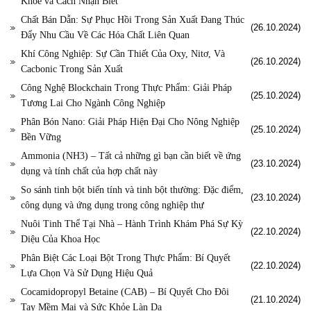
Khỏe và Cách Nhận Biết
Chất Bán Dẫn: Sự Phục Hồi Trong Sản Xuất Đang Thúc
(26.10.2024)
Đẩy Nhu Cầu Về Các Hóa Chất Liên Quan
Khí Công Nghiệp: Sự Cần Thiết Của Oxy, Nitơ, Và
(26.10.2024)
Cacbonic Trong Sản Xuất
Công Nghệ Blockchain Trong Thực Phẩm: Giải Pháp
(25.10.2024)
Tương Lai Cho Ngành Công Nghiệp
Phân Bón Nano: Giải Pháp Hiện Đại Cho Nông Nghiệp
(25.10.2024)
Bền Vững
Ammonia (NH3) – Tất cả những gì bạn cần biết về ứng
(23.10.2024)
dụng và tính chất của hợp chất này
So sánh tinh bột biến tính và tinh bột thường: Đặc điểm,
(23.10.2024)
công dụng và ứng dụng trong công nghiệp thự
Nuôi Tinh Thể Tại Nhà – Hành Trình Khám Phá Sự Kỳ
(22.10.2024)
Diệu Của Khoa Học
Phân Biệt Các Loại Bột Trong Thực Phẩm: Bí Quyết
(22.10.2024)
Lựa Chọn Và Sử Dụng Hiệu Quả
Cocamidopropyl Betaine (CAB) – Bí Quyết Cho Đôi
(21.10.2024)
Tay Mềm Mại và Sức Khỏe Làn Da