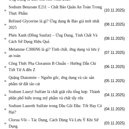
Sodium Benzoate E211 – Chất Bảo Quản An Toàn Trong
(10.11.2025)
Thực Phẩm
Refined Glycerine là gì? Ứng dụng & Báo giá mới nhất
(08.11.2025)
2025
Phèn Xanh (Đồng Sunfat) – Ứng Dụng, Tính Chất Và
(08.11.2025)
Cách Sử Dụng Hiệu Quả
Melamine C3H6N6 là gì? Tính chất, ứng dụng và lưu ý
(07.11.2025)
an toàn
Công Thức Pha Cloramin B Chuẩn – Hướng Dẫn Chi
(06.11.2025)
Tiết Từ A đến Z
Quặng Diatomite – Nguồn gốc, ứng dụng và các sản
(05.11.2025)
phẩm từ đất tảo cát
Sodium Lauryl Sulfate là chất giặt rửa tổng hợp: Thành
(04.11.2025)
phần phổ biến trong mỹ phẩm và chất tẩy rửa
Sodium Laureth Sulfate trong Dầu Gội Đầu: Tốt Hay Có
(04.11.2025)
Hại?
Clorua Vôi – Tác Dụng, Cách Dùng Và Lưu Ý Khi Sử
(03.11.2025)
Dụng