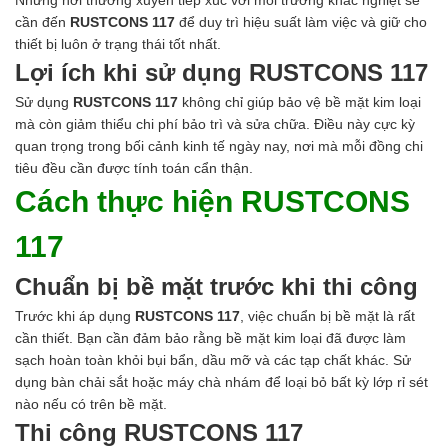
Những nơi thường xuyên tiếp xúc với môi trường khắc nghiệt sẽ
cần đến
RUSTCONS 117
để duy trì hiệu suất làm việc và giữ cho
thiết bị luôn ở trạng thái tốt nhất.
Lợi ích khi sử dụng RUSTCONS 117
Sử dụng
RUSTCONS 117
không chỉ giúp bảo vệ bề mặt kim loại
mà còn giảm thiểu chi phí bảo trì và sửa chữa. Điều này cực kỳ
quan trọng trong bối cảnh kinh tế ngày nay, nơi mà mỗi đồng chi
tiêu đều cần được tính toán cẩn thận.
Cách thực hiện RUSTCONS
117
Chuẩn bị bề mặt trước khi thi công
Trước khi áp dụng
RUSTCONS 117
, việc chuẩn bị bề mặt là rất
cần thiết. Bạn cần đảm bảo rằng bề mặt kim loại đã được làm
sạch hoàn toàn khỏi bụi bẩn, dầu mỡ và các tạp chất khác. Sử
dụng bàn chải sắt hoặc máy chà nhám để loại bỏ bất kỳ lớp rỉ sét
nào nếu có trên bề mặt.
Thi công RUSTCONS 117