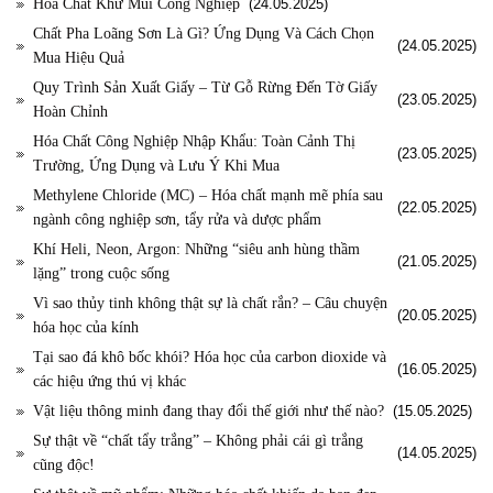
Hóa Chất Khử Mùi Công Nghiệp
(24.05.2025)
Chất Pha Loãng Sơn Là Gì? Ứng Dụng Và Cách Chọn
(24.05.2025)
Mua Hiệu Quả
Quy Trình Sản Xuất Giấy – Từ Gỗ Rừng Đến Tờ Giấy
(23.05.2025)
Hoàn Chỉnh
Hóa Chất Công Nghiệp Nhập Khẩu: Toàn Cảnh Thị
(23.05.2025)
Trường, Ứng Dụng và Lưu Ý Khi Mua
Methylene Chloride (MC) – Hóa chất mạnh mẽ phía sau
(22.05.2025)
ngành công nghiệp sơn, tẩy rửa và dược phẩm
Khí Heli, Neon, Argon: Những “siêu anh hùng thầm
(21.05.2025)
lặng” trong cuộc sống
Vì sao thủy tinh không thật sự là chất rắn? – Câu chuyện
(20.05.2025)
hóa học của kính
Tại sao đá khô bốc khói? Hóa học của carbon dioxide và
(16.05.2025)
các hiệu ứng thú vị khác
Vật liệu thông minh đang thay đổi thế giới như thế nào?
(15.05.2025)
Sự thật về “chất tẩy trắng” – Không phải cái gì trắng
(14.05.2025)
cũng độc!