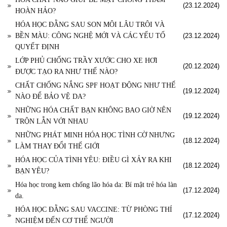
(23.12.2024)
HOÀN HẢO?
HÓA HỌC ĐẰNG SAU SON MÔI LÂU TRÔI VÀ
BỀN MÀU: CÔNG NGHỆ MỚI VÀ CÁC YẾU TỐ
(23.12.2024)
QUYẾT ĐỊNH
LỚP PHỦ CHỐNG TRẦY XƯỚC CHO XE HƠI
(20.12.2024)
ĐƯỢC TẠO RA NHƯ THẾ NÀO?
CHẤT CHỐNG NẮNG SPF HOẠT ĐỘNG NHƯ THẾ
(19.12.2024)
NÀO ĐỂ BẢO VỆ DA?
NHỮNG HÓA CHẤT BẠN KHÔNG BAO GIỜ NÊN
(19.12.2024)
TRỘN LẪN VỚI NHAU
NHỮNG PHÁT MINH HÓA HỌC TÌNH CỜ NHƯNG
(18.12.2024)
LÀM THAY ĐỔI THẾ GIỚI
HÓA HỌC CỦA TÌNH YÊU: ĐIỀU GÌ XẢY RA KHI
(18.12.2024)
BẠN YÊU?
Hóa học trong kem chống lão hóa da: Bí mật trẻ hóa làn
(17.12.2024)
da.
HÓA HỌC ĐẰNG SAU VACCINE: TỪ PHÒNG THÍ
(17.12.2024)
NGHIỆM ĐẾN CƠ THỂ NGƯỜI