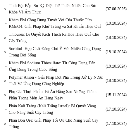
Tinh Bột Bắp: Sự Kỳ Diệu Từ Thiên Nhiên Cho Sức
(07.06.2025)
Khỏe Và Ẩm Thực
Khám Phá Công Dụng Tuyệt Vời Của Thuốc Tím
(18.10.2024)
KMnO4: Giải Pháp Khử Trùng và Sát Khuẩn Hiệu Quả
Thiourea: Bí Quyết Kích Thích Ra Hoa Hiệu Quả Cho
(18.10.2024)
Cây Trồng
Sorbitol: Hợp Chất Đáng Chú Ý Với Nhiều Công Dụng
(18.10.2024)
Trong Đời Sống
Khám Phá Sodium Thiosulfate: Từ Công Dụng Đến
(18.10.2024)
Ứng Dụng Trong Cuộc Sống
Polymer Anion - Giải Pháp Đột Phá Trong Xử Lý Nước
(18.10.2024)
Thải Và Ứng Dụng Công Nghiệp
Phụ Gia Thực Phẩm: Bí Ẩn Đằng Sau Những Thành
(15.11.2024)
Phần Trong Món Ăn Hàng Ngày
Phân Kali Trắng (Kali Trắng Israel): Bí Quyết Vàng
(17.10.2024)
Cho Năng Suất Cây Trồng
Phân Bón Ure: Giải Pháp Tối Ưu Cho Năng Suất Cây
(17.10.2024)
Trồng