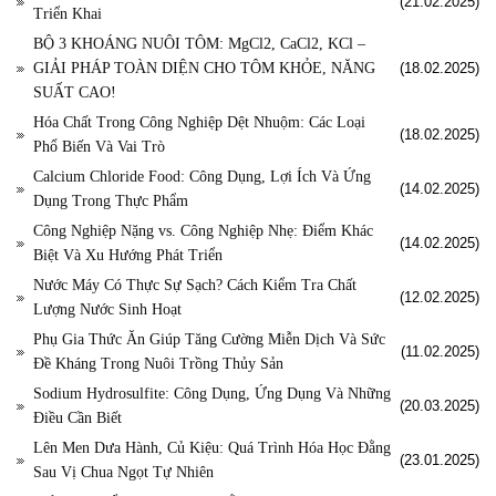
(21.02.2025)
Triển Khai
BỘ 3 KHOÁNG NUÔI TÔM: MgCl2, CaCl2, KCl –
GIẢI PHÁP TOÀN DIỆN CHO TÔM KHỎE, NĂNG
(18.02.2025)
SUẤT CAO!
Hóa Chất Trong Công Nghiệp Dệt Nhuộm: Các Loại
(18.02.2025)
Phổ Biến Và Vai Trò
Calcium Chloride Food: Công Dụng, Lợi Ích Và Ứng
(14.02.2025)
Dụng Trong Thực Phẩm
Công Nghiệp Nặng vs. Công Nghiệp Nhẹ: Điểm Khác
(14.02.2025)
Biệt Và Xu Hướng Phát Triển
Nước Máy Có Thực Sự Sạch? Cách Kiểm Tra Chất
(12.02.2025)
Lượng Nước Sinh Hoạt
Phụ Gia Thức Ăn Giúp Tăng Cường Miễn Dịch Và Sức
(11.02.2025)
Đề Kháng Trong Nuôi Trồng Thủy Sản
Sodium Hydrosulfite: Công Dụng, Ứng Dụng Và Những
(20.03.2025)
Điều Cần Biết
Lên Men Dưa Hành, Củ Kiệu: Quá Trình Hóa Học Đằng
(23.01.2025)
Sau Vị Chua Ngọt Tự Nhiên