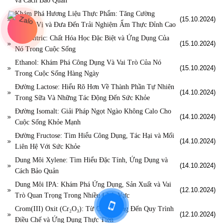
và Cách Bảo Quản
Khám Phá Hương Liệu Thực Phẩm: Tăng Cường
(15.10.2024)
Hương Vị và Đưa Đến Trải Nghiệm Ẩm Thực Đỉnh Cao
Axit Nitric: Chất Hóa Học Đặc Biệt và Ứng Dụng Của
(15.10.2024)
Nó Trong Cuộc Sống
Ethanol: Khám Phá Công Dụng Và Vai Trò Của Nó
(15.10.2024)
Trong Cuộc Sống Hàng Ngày
Đường Lactose: Hiểu Rõ Hơn Về Thành Phần Tự Nhiên
(14.10.2024)
Trong Sữa Và Những Tác Động Đến Sức Khỏe
Đường Isomalt: Giải Pháp Ngọt Ngào Không Calo Cho
(14.10.2024)
Cuộc Sống Khỏe Mạnh
Đường Fructose: Tìm Hiểu Công Dụng, Tác Hại và Mối
(14.10.2024)
Liên Hệ Với Sức Khỏe
Dung Môi Xylene: Tìm Hiểu Đặc Tính, Ứng Dụng và
(14.10.2024)
Cách Bảo Quản
Dung Môi IPA: Khám Phá Ứng Dụng, Sản Xuất và Vai
(12.10.2024)
Trò Quan Trọng Trong Nhiều Lĩnh Vực
Crom(III) Oxit (Cr₂O₃): Từ Công Dụng Đến Quy Trình
(12.10.2024)
Điều Chế và Ứng Dụng Thực Tiễn