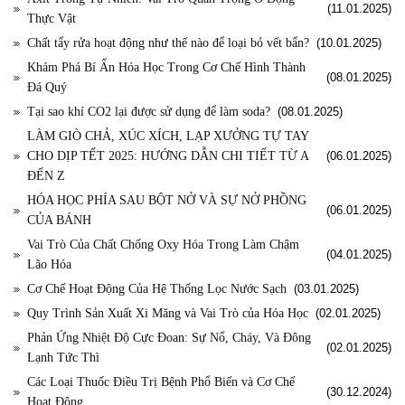
(11.01.2025)
Thực Vật
Chất tẩy rửa hoạt động như thế nào để loại bỏ vết bẩn?
(10.01.2025)
Khám Phá Bí Ẩn Hóa Học Trong Cơ Chế Hình Thành
(08.01.2025)
Đá Quý
Tại sao khí CO2 lại được sử dụng để làm soda?
(08.01.2025)
LÀM GIÒ CHẢ, XÚC XÍCH, LẠP XƯỞNG TỰ TAY
CHO DỊP TẾT 2025: HƯỚNG DẪN CHI TIẾT TỪ A
(06.01.2025)
ĐẾN Z
HÓA HỌC PHÍA SAU BỘT NỞ VÀ SỰ NỞ PHỒNG
(06.01.2025)
CỦA BÁNH
Vai Trò Của Chất Chống Oxy Hóa Trong Làm Chậm
(04.01.2025)
Lão Hóa
Cơ Chế Hoạt Động Của Hệ Thống Lọc Nước Sạch
(03.01.2025)
Quy Trình Sản Xuất Xi Măng và Vai Trò của Hóa Học
(02.01.2025)
Phản Ứng Nhiệt Độ Cực Đoan: Sự Nổ, Cháy, Và Đông
(02.01.2025)
Lạnh Tức Thì
Các Loại Thuốc Điều Trị Bệnh Phổ Biến và Cơ Chế
(30.12.2024)
Hoạt Động