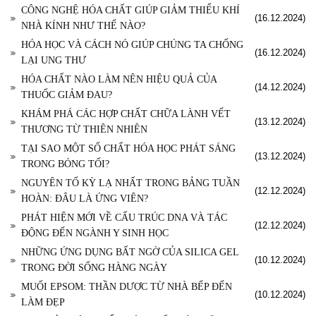
CÔNG NGHỆ HÓA CHẤT GIÚP GIẢM THIỂU KHÍ
(16.12.2024)
NHÀ KÍNH NHƯ THẾ NÀO?
HÓA HỌC VÀ CÁCH NÓ GIÚP CHÚNG TA CHỐNG
(16.12.2024)
LẠI UNG THƯ
HÓA CHẤT NÀO LÀM NÊN HIỆU QUẢ CỦA
(14.12.2024)
THUỐC GIẢM ĐAU?
KHÁM PHÁ CÁC HỢP CHẤT CHỮA LÀNH VẾT
(13.12.2024)
THƯƠNG TỪ THIÊN NHIÊN
TẠI SAO MỘT SỐ CHẤT HÓA HỌC PHÁT SÁNG
(13.12.2024)
TRONG BÓNG TỐI?
NGUYÊN TỐ KỲ LẠ NHẤT TRONG BẢNG TUẦN
(12.12.2024)
HOÀN: ĐÂU LÀ ỨNG VIÊN?
PHÁT HIỆN MỚI VỀ CẤU TRÚC DNA VÀ TÁC
(12.12.2024)
ĐỘNG ĐẾN NGÀNH Y SINH HỌC
NHỮNG ỨNG DỤNG BẤT NGỜ CỦA SILICA GEL
(10.12.2024)
TRONG ĐỜI SỐNG HÀNG NGÀY
MUỐI EPSOM: THẦN DƯỢC TỪ NHÀ BẾP ĐẾN
(10.12.2024)
LÀM ĐẸP