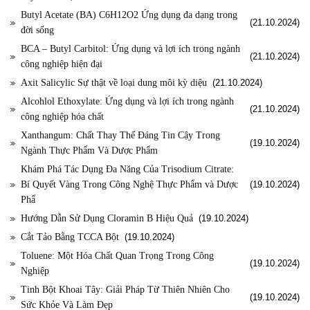
Butyl Acetate (BA) C6H12O2 Ứng dụng đa dạng trong
(21.10.2024)
đời sống
BCA – Butyl Carbitol: Ứng dụng và lợi ích trong ngành
(21.10.2024)
công nghiệp hiện đại
Axit Salicylic Sự thật về loại dung môi kỳ diệu
(21.10.2024)
Alcohlol Ethoxylate: Ứng dụng và lợi ích trong ngành
(21.10.2024)
công nghiệp hóa chất
Xanthangum: Chất Thay Thế Đáng Tin Cậy Trong
(19.10.2024)
Ngành Thực Phẩm Và Dược Phẩm
Khám Phá Tác Dụng Đa Năng Của Trisodium Citrate:
Bí Quyết Vàng Trong Công Nghệ Thực Phẩm và Dược
(19.10.2024)
Phẩ
Hướng Dẫn Sử Dụng Cloramin B Hiệu Quả
(19.10.2024)
Cắt Tảo Bằng TCCA Bột
(19.10.2024)
Toluene: Một Hóa Chất Quan Trọng Trong Công
(19.10.2024)
Nghiệp
Tinh Bột Khoai Tây: Giải Pháp Từ Thiên Nhiên Cho
(19.10.2024)
Sức Khỏe Và Làm Đẹp