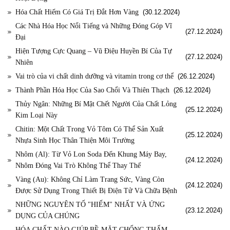
Hóa Chất Hiếm Có Giá Trị Đắt Hơn Vàng
(30.12.2024)
Các Nhà Hóa Học Nổi Tiếng và Những Đóng Góp Vĩ
(27.12.2024)
Đại
Hiện Tượng Cực Quang – Vũ Điệu Huyền Bí Của Tự
(27.12.2024)
Nhiên
Vai trò của vi chất dinh dưỡng và vitamin trong cơ thể
(26.12.2024)
Thành Phần Hóa Học Của Sao Chổi Và Thiên Thạch
(26.12.2024)
Thủy Ngân: Những Bí Mật Chết Người Của Chất Lỏng
(25.12.2024)
Kim Loại Này
Chitin: Một Chất Trong Vỏ Tôm Có Thể Sản Xuất
(25.12.2024)
Nhựa Sinh Học Thân Thiện Môi Trường
Nhôm (Al): Từ Vỏ Lon Soda Đến Khung Máy Bay,
(24.12.2024)
Nhôm Đóng Vai Trò Không Thể Thay Thế
Vàng (Au): Không Chỉ Làm Trang Sức, Vàng Còn
(24.12.2024)
Được Sử Dụng Trong Thiết Bị Điện Tử Và Chữa Bệnh
NHỮNG NGUYÊN TỐ "HIẾM" NHẤT VÀ ỨNG
(23.12.2024)
DỤNG CỦA CHÚNG
HÓA CHẤT NÀO GIÚP BỀ MẶT CHỐNG THẤM