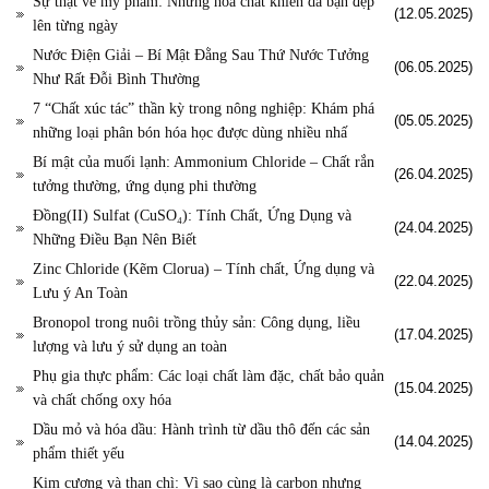
Sự thật về mỹ phẩm: Những hóa chất khiến da bạn đẹp
(12.05.2025)
lên từng ngày
Nước Điện Giải – Bí Mật Đằng Sau Thứ Nước Tưởng
(06.05.2025)
Như Rất Đỗi Bình Thường
7 “Chất xúc tác” thần kỳ trong nông nghiệp: Khám phá
(05.05.2025)
những loại phân bón hóa học được dùng nhiều nhấ
Bí mật của muối lạnh: Ammonium Chloride – Chất rắn
(26.04.2025)
tưởng thường, ứng dụng phi thường
Đồng(II) Sulfat (CuSO₄): Tính Chất, Ứng Dụng và
(24.04.2025)
Những Điều Bạn Nên Biết
Zinc Chloride (Kẽm Clorua) – Tính chất, Ứng dụng và
(22.04.2025)
Lưu ý An Toàn
Bronopol trong nuôi trồng thủy sản: Công dụng, liều
(17.04.2025)
lượng và lưu ý sử dụng an toàn
Phụ gia thực phẩm: Các loại chất làm đặc, chất bảo quản
(15.04.2025)
và chất chống oxy hóa
Dầu mỏ và hóa dầu: Hành trình từ dầu thô đến các sản
(14.04.2025)
phẩm thiết yếu
Kim cương và than chì: Vì sao cùng là carbon nhưng