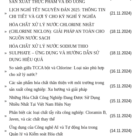
SẢN XUẤT THỰC PHẨM VÀ ĐỒ UỐNG
LỊCH NGHỈ TẾT NGUYÊN ĐÁN 2025: THÔNG TIN
(21.11.2024)
CHI TIẾT VÀ GỢI Ý CHO KỲ NGHỈ Ý NGHĨA
HÓA CHẤT XỬ LÝ NƯỚC CHLORINE NHẬT
(CHLORINE NICLON): GIẢI PHÁP AN TOÀN CHO
(18.11.2024)
NGUỒN NƯỚC SẠCH
HÓA CHẤT XỬ LÝ NƯỚC SODIUM THIO
SULPHATE – ỨNG DỤNG VÀ HƯỚNG DẪN SỬ
(18.11.2024)
DỤNG HIỆU QUẢ
So sánh giữa TCCA bột và Chlorine: Loại nào phù hợp
(16.11.2024)
cho xử lý nước?
Các sản phẩm hóa chất thân thiện với môi trường trong
(15.11.2024)
sản xuất công nghiệp: Xu hướng và giải pháp
Những Hóa Chất Công Nghiệp Đang Được Sử Dụng
(15.11.2024)
Nhiều Nhất Tại Việt Nam Hiện Nay
Phân biệt các loại chất tẩy rửa công nghiệp: Cloramin B,
(15.11.2024)
Javen, và các chất thay thế
Ứng dụng của Công nghệ AI và Tự động hóa trong
(14.11.2024)
Quản lý và Kiểm soát Hóa chất