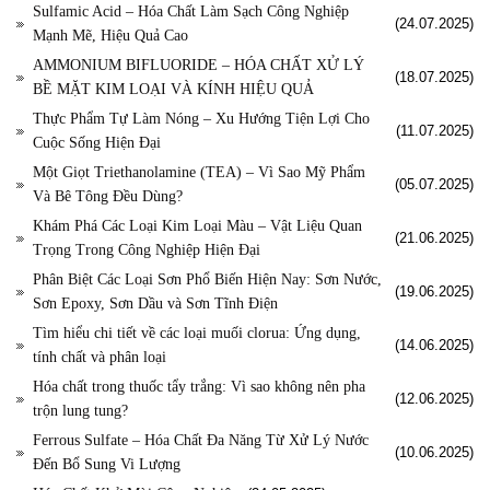
Sulfamic Acid – Hóa Chất Làm Sạch Công Nghiệp
(24.07.2025)
Mạnh Mẽ, Hiệu Quả Cao
AMMONIUM BIFLUORIDE – HÓA CHẤT XỬ LÝ
(18.07.2025)
BỀ MẶT KIM LOẠI VÀ KÍNH HIỆU QUẢ
Thực Phẩm Tự Làm Nóng – Xu Hướng Tiện Lợi Cho
(11.07.2025)
Cuộc Sống Hiện Đại
Một Giọt Triethanolamine (TEA) – Vì Sao Mỹ Phẩm
(05.07.2025)
Và Bê Tông Đều Dùng?
Khám Phá Các Loại Kim Loại Màu – Vật Liệu Quan
(21.06.2025)
Trọng Trong Công Nghiệp Hiện Đại
Phân Biệt Các Loại Sơn Phổ Biến Hiện Nay: Sơn Nước,
(19.06.2025)
Sơn Epoxy, Sơn Dầu và Sơn Tĩnh Điện
Tìm hiểu chi tiết về các loại muối clorua: Ứng dụng,
(14.06.2025)
tính chất và phân loại
Hóa chất trong thuốc tẩy trắng: Vì sao không nên pha
(12.06.2025)
trộn lung tung?
Ferrous Sulfate – Hóa Chất Đa Năng Từ Xử Lý Nước
(10.06.2025)
Đến Bổ Sung Vi Lượng