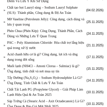
Điểm Và Lưu Ý Khi Sử Dụng
Chất tạo bọt Lauryl sùng – Sodium Lauryl Sulphate
(04.02.2026)
(SLS): Thành phần, Công dụng & Độ An Toàn
Mỡ Vaseline (Petroleum Jelly): Công dụng, cách dùng và
(25.11.2025)
lưu ý quan trọng
Phèn Chua (Phèn Kép): Công Dụng, Thành Phần, Cách
(24.11.2025)
Dùng và Những Lưu Ý Quan Trọng
PAC – Poly Aluminium Chloride: Hóa chất trợ lắng hiệu
(21.11.2025)
quả trong xử lý nước
Acid chanh hữu cơ là gì? Công dụng, lợi ích và ứng
(17.11.2025)
dụng trong đời sống
Muối lạnh (NH4Cl – Amoni Clorua – Salmiac) là gì?
(15.11.2025)
Ứng dụng, tính chất và nơi mua uy tín
Tẩy Đường (Na₂S₂O₄) – Sodium Hydrosulphite Là Gì?
(14.11.2025)
Ứng Dụng, Tính Chất & Lưu Ý An Toàn
Chất Tải Lạnh PG (Propylene Glycol) – Giải Pháp Làm
(10.11.2025)
Lạnh Hiệu Quả & An Toàn 2025
Sáp Trứng Cá (Stearic Acid – Axit Octadecanoic) Là Gì?
(10.11.2025)
Ứng Dụng & Báo Giá Mới Nhất 2025