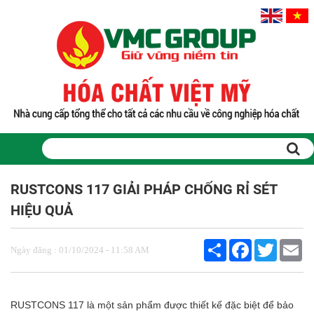
RUSTCONS 117 GIẢI PHÁP CHỐNG RỈ SÉT
HIỆU QUẢ
Share
Facebook
Twitter
Em
Ngày đăng : 01/10/2024 - 11:58 AM
RUSTCONS 117 là một sản phẩm được thiết kế đặc biệt để bảo