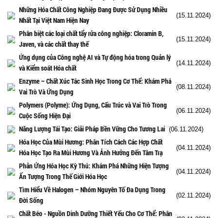
Những Hóa Chất Công Nghiệp Đang Được Sử Dụng Nhiều
(15.11.2024)
Nhất Tại Việt Nam Hiện Nay
Phân biệt các loại chất tẩy rửa công nghiệp: Cloramin B,
(15.11.2024)
Javen, và các chất thay thế
Ứng dụng của Công nghệ AI và Tự động hóa trong Quản lý
(14.11.2024)
và Kiểm soát Hóa chất
Enzyme – Chất Xúc Tác Sinh Học Trong Cơ Thể: Khám Phá
(08.11.2024)
Vai Trò Và Ứng Dụng
Polymers (Polyme): Ứng Dụng, Cấu Trúc và Vai Trò Trong
(06.11.2024)
Cuộc Sống Hiện Đại
Năng Lượng Tái Tạo: Giải Pháp Bền Vững Cho Tương Lai
(06.11.2024)
Hóa Học Của Mùi Hương: Phân Tích Cách Các Hợp Chất
(04.11.2024)
Hóa Học Tạo Ra Mùi Hương Và Ảnh Hưởng Đến Tâm Trạ
Phản Ứng Hóa Học Kỳ Thú: Khám Phá Những Hiện Tượng
(04.11.2024)
Ấn Tượng Trong Thế Giới Hóa Học
Tìm Hiểu Về Halogen – Nhóm Nguyên Tố Đa Dụng Trong
(02.11.2024)
Đời Sống
Chất Béo - Nguồn Dinh Dưỡng Thiết Yếu Cho Cơ Thể: Phân