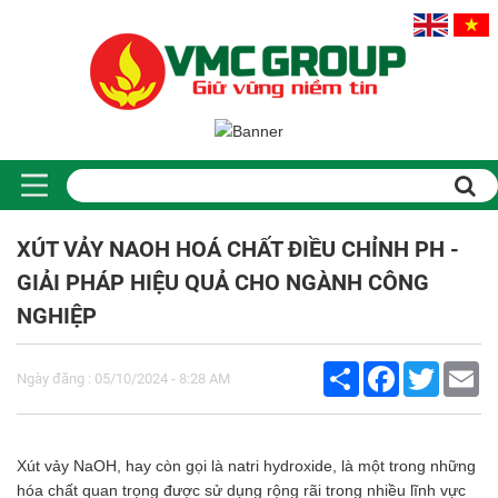
XÚT VẢY NAOH HOÁ CHẤT ĐIỀU CHỈNH PH -
GIẢI PHÁP HIỆU QUẢ CHO NGÀNH CÔNG
NGHIỆP
Share
Facebook
Twitter
Em
Ngày đăng : 05/10/2024 - 8:28 AM
Xút vảy NaOH, hay còn gọi là natri hydroxide, là một trong những
hóa chất quan trọng được sử dụng rộng rãi trong nhiều lĩnh vực