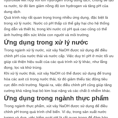
ra nước, từ đó làm giảm nồng độ ion hydrogen và tăng pH của
dung dịch.
Quá trình này rất quan trọng trong nhiều ứng dụng, đặc biệt là
trong xử lý nước. Nước có pH thấp có thể gây hại cho hệ thống
ống dẫn và thiết bị, trong khi nước có pH quá cao cũng có thể
ảnh hưởng đến sức khỏe con người và môi trường.
Ứng dụng trong xử lý nước
Trong ngành xử lý nước, xút vảy NaOH được sử dụng để điều
chỉnh pH của nước thải và nước cấp. Việc duy trì pH ở mức tối ưu
giúp cải thiện hiệu suất của các quá trình xử lý khác, như lắng
đọng, lọc và khử trùng.
Khi xử lý nước thải, xút vảy NaOH có thể được sử dụng để trung
hòa các axit có trong nước thải, từ đó giảm thiểu tác động tiêu
cực đến môi trường. Ngoài ra, việc điều chỉnh pH cũng giúp tăng
cường khả năng loại bỏ kim loại nặng và các chất ô nhiễm khác.
Ứng dụng trong ngành thực phẩm
Trong ngành thực phẩm, xút vảy NaOH được sử dụng để điều
chỉnh pH trong quá trình chế biến. Ví dụ, trong sản xuất nước
tương và dưa, việc kiểm soát pH là rất quan trọng để đảm bảo