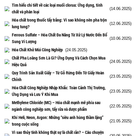
Tìm hiểu chi tiết về các loại muối clorua: Ứng dụng, tính
(14.06.2025)
chất và phân loại
Hóa chất trong thuốc tẩy trắng: Vì sao không nên pha trộn
(12.06.2025)
lung tung?
Ferrous Sulfate – Hóa Chất Đa Năng Từ Xử Lý Nước Đến Bổ
(10.06.2025)
Sung Vi Lượng
Hóa Chất Khử Mùi Công Nghiệp
(24.05.2025)
Chất Pha Loãng Sơn Là Gì? Ứng Dụng Và Cách Chọn Mua
(24.05.2025)
Hiệu Quả
Quy Trình Sản Xuất Giấy – Từ Gỗ Rừng Đến Tờ Giấy Hoàn
(23.05.2025)
Chỉnh
Hóa Chất Công Nghiệp Nhập Khẩu: Toàn Cảnh Thị Trường,
(23.05.2025)
Ứng Dụng và Lưu Ý Khi Mua
Methylene Chloride (MC) – Hóa chất mạnh mẽ phía sau
(22.05.2025)
ngành công nghiệp sơn, tẩy rửa và dược phẩm
Khí Heli, Neon, Argon: Những “siêu anh hùng thầm lặng”
(21.05.2025)
trong cuộc sống
Vì sao thủy tinh không thật sự là chất rắn? – Câu chuyện
(20.05.2025)