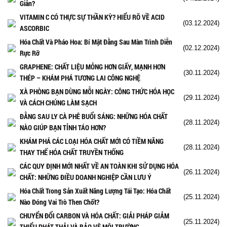
Giản?
VITAMIN C CÓ THỰC SỰ THẦN KỲ? HIỂU RÕ VỀ ACID
(03.12.2024)
ASCORBIC
Hóa Chất Và Pháo Hoa: Bí Mật Đằng Sau Màn Trình Diễn
(02.12.2024)
Rực Rỡ
GRAPHENE: CHẤT LIỆU MỎNG HƠN GIẤY, MẠNH HƠN
(30.11.2024)
THÉP – KHÁM PHÁ TƯƠNG LAI CÔNG NGHỆ
XÀ PHÒNG BẠN DÙNG MỖI NGÀY: CÔNG THỨC HÓA HỌC
(29.11.2024)
VÀ CÁCH CHÚNG LÀM SẠCH
ĐẰNG SAU LY CÀ PHÊ BUỔI SÁNG: NHỮNG HÓA CHẤT
(28.11.2024)
NÀO GIÚP BẠN TỈNH TÁO HƠN?
KHÁM PHÁ CÁC LOẠI HÓA CHẤT MỚI CÓ TIỀM NĂNG
(28.11.2024)
THAY THẾ HÓA CHẤT TRUYỀN THỐNG
CÁC QUY ĐỊNH MỚI NHẤT VỀ AN TOÀN KHI SỬ DỤNG HÓA
(26.11.2024)
CHẤT: NHỮNG ĐIỀU DOANH NGHIỆP CẦN LƯU Ý
Hóa Chất Trong Sản Xuất Năng Lượng Tái Tạo: Hóa Chất
(25.11.2024)
Nào Đóng Vai Trò Then Chốt?
CHUYỂN ĐỔI CARBON VÀ HÓA CHẤT: GIẢI PHÁP GIẢM
(25.11.2024)
THIỂU PHÁT THẢI VÀ BẢO VỆ MÔI TRƯỜNG