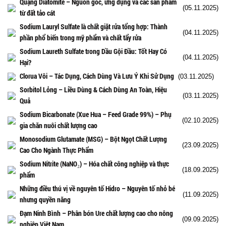
Quặng Diatomite – Nguồn gốc, ứng dụng và các sản phẩm
(05.11.2025)
từ đất tảo cát
Sodium Lauryl Sulfate là chất giặt rửa tổng hợp: Thành
(04.11.2025)
phần phổ biến trong mỹ phẩm và chất tẩy rửa
Sodium Laureth Sulfate trong Dầu Gội Đầu: Tốt Hay Có
(04.11.2025)
Hại?
Clorua Vôi – Tác Dụng, Cách Dùng Và Lưu Ý Khi Sử Dụng
(03.11.2025)
Sorbitol Lỏng – Liều Dùng & Cách Dùng An Toàn, Hiệu
(03.11.2025)
Quả
Sodium Bicarbonate (Xue Hua – Feed Grade 99%) – Phụ
(02.10.2025)
gia chăn nuôi chất lượng cao
Monosodium Glutamate (MSG) – Bột Ngọt Chất Lượng
(23.09.2025)
Cao Cho Ngành Thực Phẩm
Sodium Nitrite (NaNO₂) – Hóa chất công nghiệp và thực
(18.09.2025)
phẩm
Những điều thú vị về nguyên tố Hidro – Nguyên tố nhỏ bé
(11.09.2025)
nhưng quyền năng
Đạm Ninh Bình – Phân bón Ure chất lượng cao cho nông
(09.09.2025)
nghiệp Việt Nam