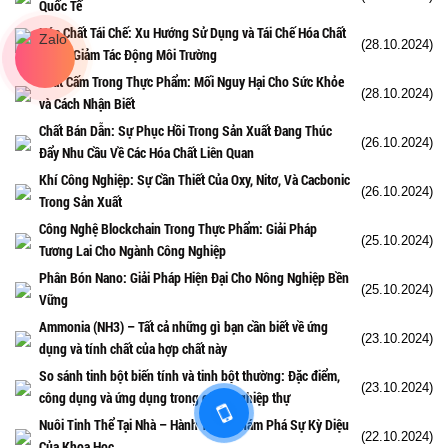
Quốc Tế
Hóa Chất Tái Chế: Xu Hướng Sử Dụng và Tái Chế Hóa Chất
(28.10.2024)
Nhằm Giảm Tác Động Môi Trường
Chất Cấm Trong Thực Phẩm: Mối Nguy Hại Cho Sức Khỏe
(28.10.2024)
và Cách Nhận Biết
Chất Bán Dẫn: Sự Phục Hồi Trong Sản Xuất Đang Thúc
(26.10.2024)
Đẩy Nhu Cầu Về Các Hóa Chất Liên Quan
Khí Công Nghiệp: Sự Cần Thiết Của Oxy, Nitơ, Và Cacbonic
(26.10.2024)
Trong Sản Xuất
Công Nghệ Blockchain Trong Thực Phẩm: Giải Pháp
(25.10.2024)
Tương Lai Cho Ngành Công Nghiệp
Phân Bón Nano: Giải Pháp Hiện Đại Cho Nông Nghiệp Bền
(25.10.2024)
Vững
Ammonia (NH3) – Tất cả những gì bạn cần biết về ứng
(23.10.2024)
dụng và tính chất của hợp chất này
So sánh tinh bột biến tính và tinh bột thường: Đặc điểm,
(23.10.2024)
công dụng và ứng dụng trong công nghiệp thự
Nuôi Tinh Thể Tại Nhà – Hành Trình Khám Phá Sự Kỳ Diệu
(22.10.2024)
Của Khoa Học