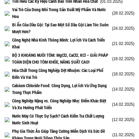
Tìm Hiểu Các Ký Hiệu Cảnh Báo Trên Nhãn Hóa Chất
(01.03.2025)
Vai Trò Của Dung Môi Trong Sản Xuất Mỹ Phẩm Và Nước
(28.02.2025)
Hoa
Bí Ẩn Của Dầu Gội: Tại Sao Một Số Dầu Gội Làm Tóc Suôn
(24.02.2025)
Mượt Hơn?
Công Nghệ Nhà Kính Thông Minh: Lợi Ích Và Cách Triển
(21.02.2025)
Khai
BỘ 3 KHOÁNG NUÔI TÔM: MgCl2, CaCl2, KCl – GIẢI PHÁP
(18.02.2025)
TOÀN DIỆN CHO TÔM KHỎE, NĂNG SUẤT CAO!
Hóa Chất Trong Công Nghiệp Dệt Nhuộm: Các Loại Phổ
(18.02.2025)
Biến Và Vai Trò
Calcium Chloride Food: Công Dụng, Lợi Ích Và Ứng Dụng
(14.02.2025)
Trong Thực Phẩm
Công Nghiệp Nặng vs. Công Nghiệp Nhẹ: Điểm Khác Biệt
(14.02.2025)
Và Xu Hướng Phát Triển
Nước Máy Có Thực Sự Sạch? Cách Kiểm Tra Chất Lượng
(12.02.2025)
Nước Sinh Hoạt
Phụ Gia Thức Ăn Giúp Tăng Cường Miễn Dịch Và Sức Đề
(11.02.2025)
Kháng Trong Nuôi Trồng Thủy Sản