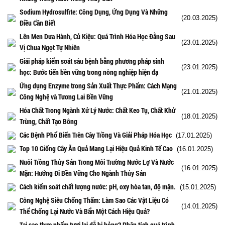
Sodium Hydrosulfite: Công Dụng, Ứng Dụng Và Những
(20.03.2025)
Điều Cần Biết
Lên Men Dưa Hành, Củ Kiệu: Quá Trình Hóa Học Đằng Sau
(23.01.2025)
Vị Chua Ngọt Tự Nhiên
Giải pháp kiểm soát sâu bệnh bằng phương pháp sinh
(23.01.2025)
học: Bước tiến bền vững trong nông nghiệp hiện đạ
Ứng dụng Enzyme trong Sản Xuất Thực Phẩm: Cách Mạng
(21.01.2025)
Công Nghệ và Tương Lai Bền Vững
Hóa Chất Trong Ngành Xử Lý Nước: Chất Keo Tụ, Chất Khử
(18.01.2025)
Trùng, Chất Tạo Bông
Các Bệnh Phổ Biến Trên Cây Trồng Và Giải Pháp Hóa Học
(17.01.2025)
Top 10 Giống Cây Ăn Quả Mang Lại Hiệu Quả Kinh Tế Cao
(16.01.2025)
Nuôi Trồng Thủy Sản Trong Môi Trường Nước Lợ Và Nước
(16.01.2025)
Mặn: Hướng Đi Bền Vững Cho Ngành Thủy Sản
Cách kiểm soát chất lượng nước: pH, oxy hòa tan, độ mặn.
(15.01.2025)
Công Nghệ Siêu Chống Thấm: Làm Sao Các Vật Liệu Có
(14.01.2025)
Thể Chống Lại Nước Và Bẩn Một Cách Hiệu Quả?
Tại sao thực phẩm tươi lại dễ bị hỏng? Phân tích quá trình