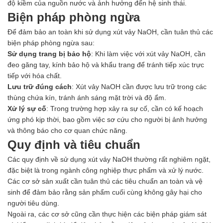
độ kiềm của nguồn nước và ảnh hưởng đến hệ sinh thái.
Biện pháp phòng ngừa
Để đảm bảo an toàn khi sử dụng xút vảy NaOH, cần tuân thủ các
biện pháp phòng ngừa sau:
Sử dụng trang bị bảo hộ
: Khi làm việc với xút vảy NaOH, cần
đeo găng tay, kính bảo hộ và khẩu trang để tránh tiếp xúc trực
tiếp với hóa chất.
Lưu trữ đúng cách
: Xút vảy NaOH cần được lưu trữ trong các
thùng chứa kín, tránh ánh sáng mặt trời và độ ẩm.
Xử lý sự cố
: Trong trường hợp xảy ra sự cố, cần có kế hoạch
ứng phó kịp thời, bao gồm việc sơ cứu cho người bị ảnh hưởng
và thông báo cho cơ quan chức năng.
Quy định và tiêu chuẩn
Các quy định về sử dụng xút vảy NaOH thường rất nghiêm ngặt,
đặc biệt là trong ngành công nghiệp thực phẩm và xử lý nước.
Các cơ sở sản xuất cần tuân thủ các tiêu chuẩn an toàn và vệ
sinh để đảm bảo rằng sản phẩm cuối cùng không gây hại cho
người tiêu dùng.
Ngoài ra, các cơ sở cũng cần thực hiện các biện pháp giám sát