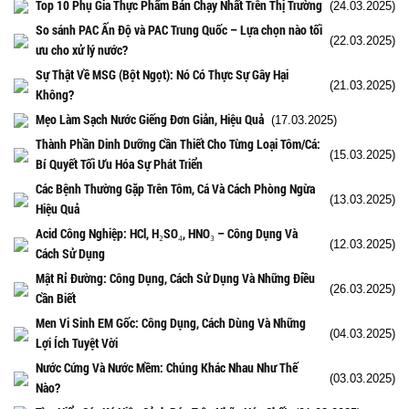
Top 10 Phụ Gia Thực Phẩm Bán Chạy Nhất Trên Thị Trường
(24.03.2025)
So sánh PAC Ấn Độ và PAC Trung Quốc – Lựa chọn nào tối
(22.03.2025)
ưu cho xử lý nước?
Sự Thật Về MSG (Bột Ngọt): Nó Có Thực Sự Gây Hại
(21.03.2025)
Không?
Mẹo Làm Sạch Nước Giếng Đơn Giản, Hiệu Quả
(17.03.2025)
Thành Phần Dinh Dưỡng Cần Thiết Cho Từng Loại Tôm/Cá:
(15.03.2025)
Bí Quyết Tối Ưu Hóa Sự Phát Triển
Các Bệnh Thường Gặp Trên Tôm, Cá Và Cách Phòng Ngừa
(13.03.2025)
Hiệu Quả
Acid Công Nghiệp: HCl, H₂SO₄, HNO₃ – Công Dụng Và
(12.03.2025)
Cách Sử Dụng
Mật Rỉ Đường: Công Dụng, Cách Sử Dụng Và Những Điều
(26.03.2025)
Cần Biết
Men Vi Sinh EM Gốc: Công Dụng, Cách Dùng Và Những
(04.03.2025)
Lợi Ích Tuyệt Vời
Nước Cứng Và Nước Mềm: Chúng Khác Nhau Như Thế
(03.03.2025)
Nào?