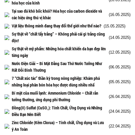
hóa học của kính
Tại sao đá khô bốc khói? Hóa học của carbon dioxide và
(16.05.2025)
các hiệu ứng thú vị khác
Vật liệu thông minh đang thay đổi thế giới như thế nào?
(15.05.2025)
Sự thật về “chất tẩy trắng” – Không phải cái gì trắng cũng
(14.05.2025)
độc!
Sự thật về mỹ phẩm: Những hóa chất khiến da bạn đẹp lên
(12.05.2025)
từng ngày
Nước Điện Giải – Bí Mật Đằng Sau Thứ Nước Tưởng Như
(06.05.2025)
Rất Đỗi Bình Thường
7 “Chất xúc tác” thần kỳ trong nông nghiệp: Khám phá
(05.05.2025)
những loại phân bón hóa học được dùng nhiều nhấ
Bí mật của muối lạnh: Ammonium Chloride – Chất rắn
(26.04.2025)
tưởng thường, ứng dụng phi thường
Đồng(II) Sulfat (CuSO₄): Tính Chất, Ứng Dụng và Những
(24.04.2025)
Điều Bạn Nên Biết
Zinc Chloride (Kẽm Clorua) – Tính chất, Ứng dụng và Lưu
(22.04.2025)
ý An Toàn