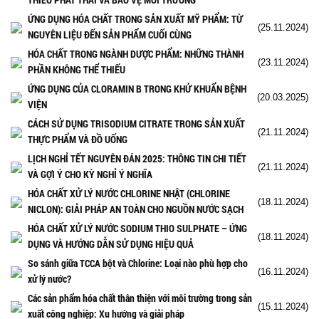
ỨNG DỤNG HÓA CHẤT TRONG SẢN XUẤT MỸ PHẨM: TỪ
(25.11.2024)
NGUYÊN LIỆU ĐẾN SẢN PHẨM CUỐI CÙNG
HÓA CHẤT TRONG NGÀNH DƯỢC PHẨM: NHỮNG THÀNH
(23.11.2024)
PHẦN KHÔNG THỂ THIẾU
ỨNG DỤNG CỦA CLORAMIN B TRONG KHỬ KHUẨN BỆNH
(20.03.2025)
VIỆN
CÁCH SỬ DỤNG TRISODIUM CITRATE TRONG SẢN XUẤT
(21.11.2024)
THỰC PHẨM VÀ ĐỒ UỐNG
LỊCH NGHỈ TẾT NGUYÊN ĐÁN 2025: THÔNG TIN CHI TIẾT
(21.11.2024)
VÀ GỢI Ý CHO KỲ NGHỈ Ý NGHĨA
HÓA CHẤT XỬ LÝ NƯỚC CHLORINE NHẬT (CHLORINE
(18.11.2024)
NICLON): GIẢI PHÁP AN TOÀN CHO NGUỒN NƯỚC SẠCH
HÓA CHẤT XỬ LÝ NƯỚC SODIUM THIO SULPHATE – ỨNG
(18.11.2024)
DỤNG VÀ HƯỚNG DẪN SỬ DỤNG HIỆU QUẢ
So sánh giữa TCCA bột và Chlorine: Loại nào phù hợp cho
(16.11.2024)
xử lý nước?
Các sản phẩm hóa chất thân thiện với môi trường trong sản
(15.11.2024)
xuất công nghiệp: Xu hướng và giải pháp