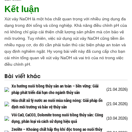
Kết luận
Xút vảy NaOH là một hóa chất quan trọng với nhiều ứng dụng đa
dạng trong đời sống và công nghiệp. Khả năng điều chỉnh pH của
nó không chỉ giúp cải thiện chất lượng sản phẩm mà còn bảo vệ
môi trường. Tuy nhiên, việc sử dụng xút vảy NaOH cũng tiềm ẩn
nhiều nguy cơ, do đó cần phải tuân thủ các biện pháp an toàn và
quy định nghiêm ngặt. Hy vọng bài viết này đã cung cấp cho bạn
cái nhìn tổng quan về xút vảy NaOH và vai trò của nó trong việc
điều chỉnh pH.
Bài viết khác
Xu hướng nuôi trồng thủy sản an toàn – bền vững: Giải
(21.04.2026)
pháp phát triển dài hạn cho ngành thủy sản
Hóa chất xử lý nước ao nuôi mùa nắng nóng: Giải pháp ổn
(21.04.2026)
định môi trường và bảo vệ thủy sản
Vôi CaO, CaCO3, Dolomite trong nuôi trồng thủy sản: Công
(10.04.2026)
dụng, phân loại và cách sử dụng hiệu quả
Zeolite – Khoáng chất hấp thụ khí độc trong ao nuôi thủy