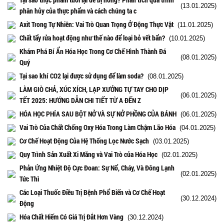
(13.01.2025)
phân hủy của thực phẩm và cách chúng ta c
Axit Trong Tự Nhiên: Vai Trò Quan Trọng Ở Động Thực Vật
(11.01.2025)
Chất tẩy rửa hoạt động như thế nào để loại bỏ vết bẩn?
(10.01.2025)
Khám Phá Bí Ẩn Hóa Học Trong Cơ Chế Hình Thành Đá
(08.01.2025)
Quý
Tại sao khí CO2 lại được sử dụng để làm soda?
(08.01.2025)
LÀM GIÒ CHẢ, XÚC XÍCH, LẠP XƯỞNG TỰ TAY CHO DỊP
(06.01.2025)
TẾT 2025: HƯỚNG DẪN CHI TIẾT TỪ A ĐẾN Z
HÓA HỌC PHÍA SAU BỘT NỞ VÀ SỰ NỞ PHỒNG CỦA BÁNH
(06.01.2025)
Vai Trò Của Chất Chống Oxy Hóa Trong Làm Chậm Lão Hóa
(04.01.2025)
Cơ Chế Hoạt Động Của Hệ Thống Lọc Nước Sạch
(03.01.2025)
Quy Trình Sản Xuất Xi Măng và Vai Trò của Hóa Học
(02.01.2025)
Phản Ứng Nhiệt Độ Cực Đoan: Sự Nổ, Cháy, Và Đông Lạnh
(02.01.2025)
Tức Thì
Các Loại Thuốc Điều Trị Bệnh Phổ Biến và Cơ Chế Hoạt
(30.12.2024)
Động
Hóa Chất Hiếm Có Giá Trị Đắt Hơn Vàng
(30.12.2024)