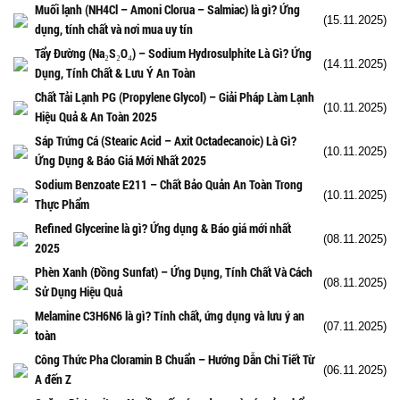
Muối lạnh (NH4Cl – Amoni Clorua – Salmiac) là gì? Ứng
(15.11.2025)
dụng, tính chất và nơi mua uy tín
Tẩy Đường (Na₂S₂O₄) – Sodium Hydrosulphite Là Gì? Ứng
(14.11.2025)
Dụng, Tính Chất & Lưu Ý An Toàn
Chất Tải Lạnh PG (Propylene Glycol) – Giải Pháp Làm Lạnh
(10.11.2025)
Hiệu Quả & An Toàn 2025
Sáp Trứng Cá (Stearic Acid – Axit Octadecanoic) Là Gì?
(10.11.2025)
Ứng Dụng & Báo Giá Mới Nhất 2025
Sodium Benzoate E211 – Chất Bảo Quản An Toàn Trong
(10.11.2025)
Thực Phẩm
Refined Glycerine là gì? Ứng dụng & Báo giá mới nhất
(08.11.2025)
2025
Phèn Xanh (Đồng Sunfat) – Ứng Dụng, Tính Chất Và Cách
(08.11.2025)
Sử Dụng Hiệu Quả
Melamine C3H6N6 là gì? Tính chất, ứng dụng và lưu ý an
(07.11.2025)
toàn
Công Thức Pha Cloramin B Chuẩn – Hướng Dẫn Chi Tiết Từ
(06.11.2025)
A đến Z