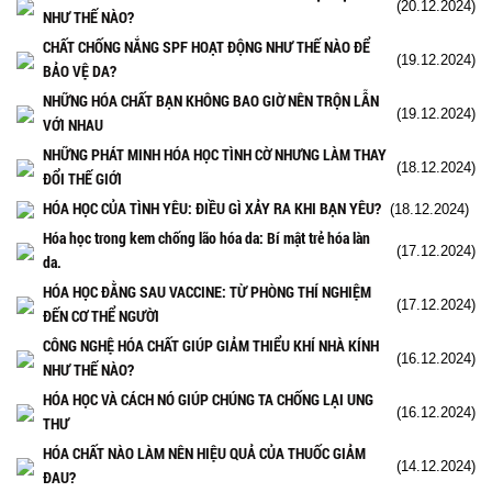
(20.12.2024)
NHƯ THẾ NÀO?
CHẤT CHỐNG NẮNG SPF HOẠT ĐỘNG NHƯ THẾ NÀO ĐỂ
(19.12.2024)
BẢO VỆ DA?
NHỮNG HÓA CHẤT BẠN KHÔNG BAO GIỜ NÊN TRỘN LẪN
(19.12.2024)
VỚI NHAU
NHỮNG PHÁT MINH HÓA HỌC TÌNH CỜ NHƯNG LÀM THAY
(18.12.2024)
ĐỔI THẾ GIỚI
HÓA HỌC CỦA TÌNH YÊU: ĐIỀU GÌ XẢY RA KHI BẠN YÊU?
(18.12.2024)
Hóa học trong kem chống lão hóa da: Bí mật trẻ hóa làn
(17.12.2024)
da.
HÓA HỌC ĐẰNG SAU VACCINE: TỪ PHÒNG THÍ NGHIỆM
(17.12.2024)
ĐẾN CƠ THỂ NGƯỜI
CÔNG NGHỆ HÓA CHẤT GIÚP GIẢM THIỂU KHÍ NHÀ KÍNH
(16.12.2024)
NHƯ THẾ NÀO?
HÓA HỌC VÀ CÁCH NÓ GIÚP CHÚNG TA CHỐNG LẠI UNG
(16.12.2024)
THƯ
HÓA CHẤT NÀO LÀM NÊN HIỆU QUẢ CỦA THUỐC GIẢM
(14.12.2024)
ĐAU?