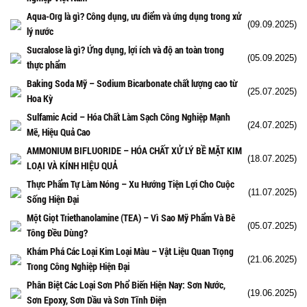
Aqua-Org là gì? Công dụng, ưu điểm và ứng dụng trong xử
(09.09.2025)
lý nước
Sucralose là gì? Ứng dụng, lợi ích và độ an toàn trong
(05.09.2025)
thực phẩm
Baking Soda Mỹ – Sodium Bicarbonate chất lượng cao từ
(25.07.2025)
Hoa Kỳ
Sulfamic Acid – Hóa Chất Làm Sạch Công Nghiệp Mạnh
(24.07.2025)
Mẽ, Hiệu Quả Cao
AMMONIUM BIFLUORIDE – HÓA CHẤT XỬ LÝ BỀ MẶT KIM
(18.07.2025)
LOẠI VÀ KÍNH HIỆU QUẢ
Thực Phẩm Tự Làm Nóng – Xu Hướng Tiện Lợi Cho Cuộc
(11.07.2025)
Sống Hiện Đại
Một Giọt Triethanolamine (TEA) – Vì Sao Mỹ Phẩm Và Bê
(05.07.2025)
Tông Đều Dùng?
Khám Phá Các Loại Kim Loại Màu – Vật Liệu Quan Trọng
(21.06.2025)
Trong Công Nghiệp Hiện Đại
Phân Biệt Các Loại Sơn Phổ Biến Hiện Nay: Sơn Nước,
(19.06.2025)
Sơn Epoxy, Sơn Dầu và Sơn Tĩnh Điện