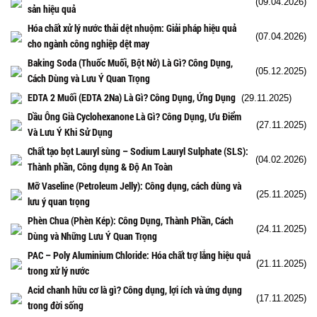
(09.04.2026)
sản hiệu quả
Hóa chất xử lý nước thải dệt nhuộm: Giải pháp hiệu quả
(07.04.2026)
cho ngành công nghiệp dệt may
Baking Soda (Thuốc Muối, Bột Nở) Là Gì? Công Dụng,
(05.12.2025)
Cách Dùng và Lưu Ý Quan Trọng
EDTA 2 Muối (EDTA 2Na) Là Gì? Công Dụng, Ứng Dụng
(29.11.2025)
Dầu Ông Già Cyclohexanone Là Gì? Công Dụng, Ưu Điểm
(27.11.2025)
Và Lưu Ý Khi Sử Dụng
Chất tạo bọt Lauryl sùng – Sodium Lauryl Sulphate (SLS):
(04.02.2026)
Thành phần, Công dụng & Độ An Toàn
Mỡ Vaseline (Petroleum Jelly): Công dụng, cách dùng và
(25.11.2025)
lưu ý quan trọng
Phèn Chua (Phèn Kép): Công Dụng, Thành Phần, Cách
(24.11.2025)
Dùng và Những Lưu Ý Quan Trọng
PAC – Poly Aluminium Chloride: Hóa chất trợ lắng hiệu quả
(21.11.2025)
trong xử lý nước
Acid chanh hữu cơ là gì? Công dụng, lợi ích và ứng dụng
(17.11.2025)
trong đời sống