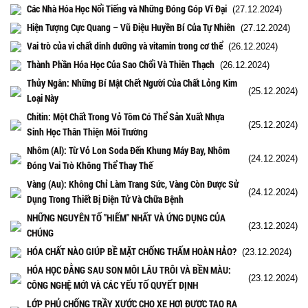
Các Nhà Hóa Học Nổi Tiếng và Những Đóng Góp Vĩ Đại
(27.12.2024)
Hiện Tượng Cực Quang – Vũ Điệu Huyền Bí Của Tự Nhiên
(27.12.2024)
Vai trò của vi chất dinh dưỡng và vitamin trong cơ thể
(26.12.2024)
Thành Phần Hóa Học Của Sao Chổi Và Thiên Thạch
(26.12.2024)
Thủy Ngân: Những Bí Mật Chết Người Của Chất Lỏng Kim
(25.12.2024)
Loại Này
Chitin: Một Chất Trong Vỏ Tôm Có Thể Sản Xuất Nhựa
(25.12.2024)
Sinh Học Thân Thiện Môi Trường
Nhôm (Al): Từ Vỏ Lon Soda Đến Khung Máy Bay, Nhôm
(24.12.2024)
Đóng Vai Trò Không Thể Thay Thế
Vàng (Au): Không Chỉ Làm Trang Sức, Vàng Còn Được Sử
(24.12.2024)
Dụng Trong Thiết Bị Điện Tử Và Chữa Bệnh
NHỮNG NGUYÊN TỐ "HIẾM" NHẤT VÀ ỨNG DỤNG CỦA
(23.12.2024)
CHÚNG
HÓA CHẤT NÀO GIÚP BỀ MẶT CHỐNG THẤM HOÀN HẢO?
(23.12.2024)
HÓA HỌC ĐẰNG SAU SON MÔI LÂU TRÔI VÀ BỀN MÀU:
(23.12.2024)
CÔNG NGHỆ MỚI VÀ CÁC YẾU TỐ QUYẾT ĐỊNH
LỚP PHỦ CHỐNG TRẦY XƯỚC CHO XE HƠI ĐƯỢC TẠO RA