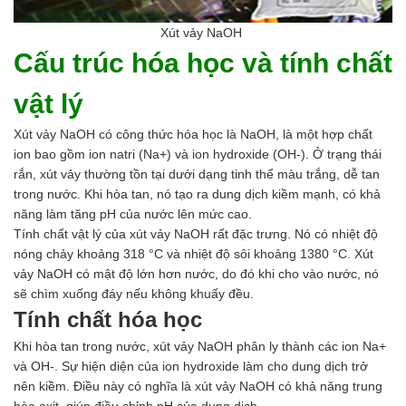
Xút vảy NaOH
Cấu trúc hóa học và tính chất
vật lý
Xút vảy NaOH có công thức hóa học là NaOH, là một hợp chất
ion bao gồm ion natri (Na+) và ion hydroxide (OH-). Ở trạng thái
rắn, xút vảy thường tồn tại dưới dạng tinh thể màu trắng, dễ tan
trong nước. Khi hòa tan, nó tạo ra dung dịch kiềm mạnh, có khả
năng làm tăng pH của nước lên mức cao.
Tính chất vật lý của xút vảy NaOH rất đặc trưng. Nó có nhiệt độ
nóng chảy khoảng 318 °C và nhiệt độ sôi khoảng 1380 °C. Xút
vảy NaOH có mật độ lớn hơn nước, do đó khi cho vào nước, nó
sẽ chìm xuống đáy nếu không khuấy đều.
Tính chất hóa học
Khi hòa tan trong nước, xút vảy NaOH phân ly thành các ion Na+
và OH-. Sự hiện diện của ion hydroxide làm cho dung dịch trở
nên kiềm. Điều này có nghĩa là xút vảy NaOH có khả năng trung
hòa axit, giúp điều chỉnh pH của dung dịch.