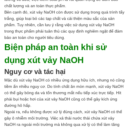
chất lượng và an toàn thực phẩm.
Bên cạnh đó, xút vảy NaOH còn được sử dụng trong quá trình tẩy
trắng, giúp loại bỏ các tạp chất và cải thiện màu sắc của sản
phẩm. Tuy nhiên, cần lưu ý rằng việc sử dụng xút vảy NaOH
trong thực phẩm phải tuân thủ các quy định nghiêm ngặt để đảm
bảo an toàn cho người tiêu dùng.
Biện pháp an toàn khi sử
dụng xút vảy NaOH
Nguy cơ và tác hại
Mặc dù xút vảy NaOH có nhiều ứng dụng hữu ích, nhưng nó cũng
tiềm ẩn nhiều nguy cơ. Do tính chất ăn mòn mạnh, xút vảy NaOH
có thể gây bỏng da và tổn thương mắt nếu tiếp xúc trực tiếp. Hít
phải bụi hoặc hơi của xút vảy NaOH cũng có thể gây kích ứng
đường hô hấp.
Ngoài ra, nếu không được xử lý đúng cách, xút vảy NaOH có thể
gây ô nhiễm môi trường. Việc xả thải nước thải chứa xút vảy
NaOH ra ngoài môi trường mà không qua xử lý có thể làm tăng