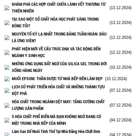
KHÁM PHÁ CÁC HỢP CHẤT CHỮA LÀNH VẾT THƯƠNG TỪ
(13.12.2024)
THIÊN NHIÊN
TẠI SAO MỘT SỐ CHẤT HÓA HỌC PHÁT SÁNG TRONG
(13.12.2024)
BÓNG TỐI?
NGUYÊN TỐ KỲ LẠ NHẤT TRONG BẢNG TUẦN HOÀN: ĐÂU
(12.12.2024)
LÀ ỨNG VIÊN?
PHÁT HIỆN MỚI VỀ CẤU TRÚC DNA VÀ TÁC ĐỘNG ĐẾN
(12.12.2024)
NGÀNH Y SINH HỌC
NHỮNG ỨNG DỤNG BẤT NGỜ CỦA SILICA GEL TRONG ĐỜI
(10.12.2024)
SỐNG HÀNG NGÀY
MUỐI EPSOM: THẦN DƯỢC TỪ NHÀ BẾP ĐẾN LÀM ĐẸP
(10.12.2024)
LỊCH SỬ PHÁT TRIỂN HÓA CHẤT VÀ NHỮNG THÀNH TỰU
(07.12.2024)
ĐỘT PHÁ
HÓA CHẤT TRONG NGÀNH DỆT MAY: TĂNG CƯỜNG CHẤT
(07.12.2024)
LƯỢNG SẢN PHẨM
5 HÓA CHẤT PHỔ BIẾN MÀ BẠN KHÔNG NGỜ ĐANG CÓ
(04.12.2024)
MẶT TRONG NHÀ BẾP CỦA MÌNH
Làm Sao Để Nuôi Tinh Thể Tại Nhà Bằng Hóa Chất Đơn
(04.12.2024)