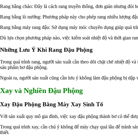
Rang bằng chảo: Đây là cách rang truyền thống, đơn giản nhưng đòi h
Rang bằng lò nướng: Phương pháp này cho phép rang nhiều lượng đậu p
Rang bằng máy rang đậu: Sử dụng máy móc chuyên dụng giúp quá trình
Dù lựa chọn phương pháp nào, việc kiểm soát nhiệt độ và thời gian ra
Những Lưu Ý Khi Rang Đậu Phộng
Trong quá trình rang, người sản xuất cần theo dõi chặt chẽ nhiệt độ v
sản phẩm bơ đậu phộng.
Ngoài ra, người sản xuất cũng cần lưu ý không làm đậu phộng bị dập v
Xay và Nghiền Đậu Phộng
Xay Đậu Phộng Bằng Máy Xay Sinh Tố
Với sản xuất quy mô gia đình, việc xay đậu phộng thành bơ có thể đư
Trong quá trình xay, cần chú ý không để máy chạy quá lâu để tránh sả
thiết.