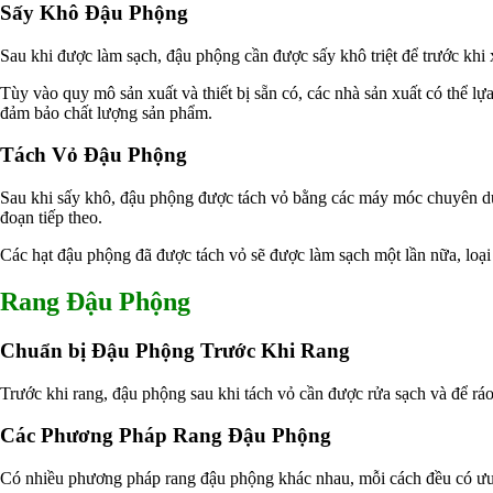
Sấy Khô Đậu Phộng
Ngành Cao Su
Ngành Xi Mạ
Sau khi được làm sạch, đậu phộng cần được sấy khô triệt để trước khi 
Ngành Thủy Tinh
Ngành Dệt Nhuộm
Tùy vào quy mô sản xuất và thiết bị sẵn có, các nhà sản xuất có thể l
Ngành Sơn
đảm bảo chất lượng sản phẩm.
Ngành In Ấn Bao Bì
Ngành Gốm Sứ
Tách Vỏ Đậu Phộng
Ngành Gỗ
Ngành Mỹ Phẩm
Ngành Hóa Dầu
Sau khi sấy khô, đậu phộng được tách vỏ bằng các máy móc chuyên dụn
Ngành Giấy
đoạn tiếp theo.
Liên hệ
Tuyển dụng
Các hạt đậu phộng đã được tách vỏ sẽ được làm sạch một lần nữa, loại b
Rang Đậu Phộng
Chuẩn bị Đậu Phộng Trước Khi Rang
Trước khi rang, đậu phộng sau khi tách vỏ cần được rửa sạch và để ráo
Các Phương Pháp Rang Đậu Phộng
Có nhiều phương pháp rang đậu phộng khác nhau, mỗi cách đều có ưu