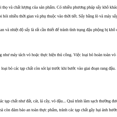
uổi thọ và chất lượng của sản phẩm. Có nhiều phương pháp sấy khô khá
i hỏi nhiều thời gian và phụ thuộc vào thời tiết. Sấy bằng lò và máy 
an và nhiệt độ sấy là rất cần thiết để tránh tình trạng đậu phộng bị k
ng như máy tách vỏ hoặc thực hiện thủ công. Việc loại bỏ hoàn toàn v
loại bỏ các tạp chất còn sót lại trước khi bước vào giai đoạn rang đậu.
 tạp chất như đất, cát, lá cây, vỏ đậu... Quá trình làm sạch thường đượ
à còn đảm bảo an toàn thực phẩm, tránh các tạp chất gây hại ảnh hưở