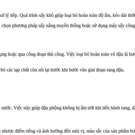
xử lý tiếp. Quá trình sấy khô giúp loại bỏ hoàn toàn độ ẩm, kéo dài th
ựa chọn phương pháp sấy nắng truyền thống hoặc sử dụng máy sấy công n
g hoặc qua công đoạn thủ công. Việc loại bỏ hoàn toàn vỏ đậu là bướ
ỏ các tạp chất còn sót lại trước khi bước vào giai đoạn rang đậu.
 nước. Việc này giúp đậu phộng không bị ẩm ướt khi tiến hành rang, đả
 nhược điểm riêng và ảnh hưởng đến mùi vị, màu sắc của sản phẩm bơ