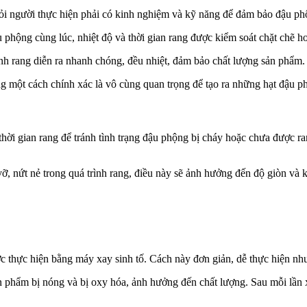
ỏi người thực hiện phải có kinh nghiệm và kỹ năng để đảm bảo đậu ph
hộng cùng lúc, nhiệt độ và thời gian rang được kiểm soát chặt chẽ h
 rang diễn ra nhanh chóng, đều nhiệt, đảm bảo chất lượng sản phẩm. 
ng một cách chính xác là vô cùng quan trọng để tạo ra những hạt đậu 
à thời gian rang để tránh tình trạng đậu phộng bị cháy hoặc chưa được 
ỡ, nứt nẻ trong quá trình rang, điều này sẽ ảnh hưởng đến độ giòn và 
ợc thực hiện bằng máy xay sinh tố. Cách này đơn giản, dễ thực hiện n
n phẩm bị nóng và bị oxy hóa, ảnh hưởng đến chất lượng. Sau mỗi lần 