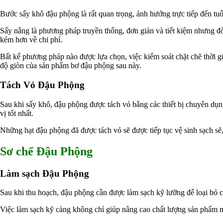
Nguyên liệu phân bón
Bước sấy khô đậu phộng là rất quan trọng, ảnh hưởng trực tiếp đến t
Chế phẩm sinh học
Nguyên liệu chăn nuôi
Sấy nắng là phương pháp truyền thống, đơn giản và tiết kiệm nhưng đò
HÓA CHẤT XÂY DỰNG
kém hơn về chi phí.
Chống thấm sika
Silicone Dow Corning
Bất kể phương pháp nào được lựa chọn, việc kiểm soát chặt chẽ thời gi
Silicone KCC
độ giòn của sản phẩm bơ đậu phộng sau này.
Silicone Apollo
Silicone Kingbond
Tách Vỏ Đậu Phộng
Silicone Shinetsu
Keo Silicone
Sau khi sấy khô, đậu phộng được tách vỏ bằng các thiết bị chuyên dụ
Hóa chất khác
vị tốt nhất.
Giới Thiệu
Đối tác
Những hạt đậu phộng đã được tách vỏ sẽ được tiếp tục vệ sinh sạch sẽ, 
Quy trình sản xuất
Tin tức
Sơ chế Đậu Phộng
VMC GROUP
Ngành Hóa Chất
Tẩy Rửa Diệt Khuẩn
Làm sạch Đậu Phộng
Ngành Thực Phẩm
Ngành Nông Nghiệp
Sau khi thu hoạch, đậu phộng cần được làm sạch kỹ lưỡng để loại bỏ các
Ngành Thủy Sản
Ngành Môi Trường
Việc làm sạch kỹ càng không chỉ giúp nâng cao chất lượng sản phẩm m
Ngành Nhựa
Ngành Xây Dựng