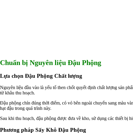
Hấp thụ khí độc Yucca
HÓA CHẤT XỬ LÝ NƯỚC
Xử lý nước hồ bơi
Xử lý nước sinh hoạt
Xử lý nước thải
Xử lý nước giếng khoan
Xử lý nước khác
DUNG MÔI CÔNG NGHIỆP
Pha sơn nước
Pha sơn epoxy
Pha sơn dầu
Chuẩn bị Nguyên liệu Đậu Phộng
Pha sơn tĩnh điện
Dung môi khác
HƯƠNG LIỆU TINH DẦU
Lựa chọn Đậu Phộng Chất lượng
HÓA CHẤT CÔNG NGHIỆP
Axit
Nguyên liệu đầu vào là yếu tố then chốt quyết định chất lượng sản p
Hóa chất khác
từ khâu thu hoạch.
Kiềm
Muối
Đậu phộng chín đúng thời điểm, có vỏ bên ngoài chuyển sang màu vàng 
Kim loại màu
hạt đậu trong quá trình này.
Oxit kim loại
HÓA CHẤT THÍ NGHIỆM
Sau khi thu hoạch, đậu phộng được đưa về kho, sử dụng các thiết bị hiệ
Hóa chất thí nghiệm
Thiết bị phòng thí nghiệm
Phương pháp Sấy Khô Đậu Phộng
HÓA CHẤT NÔNG NGHIỆP