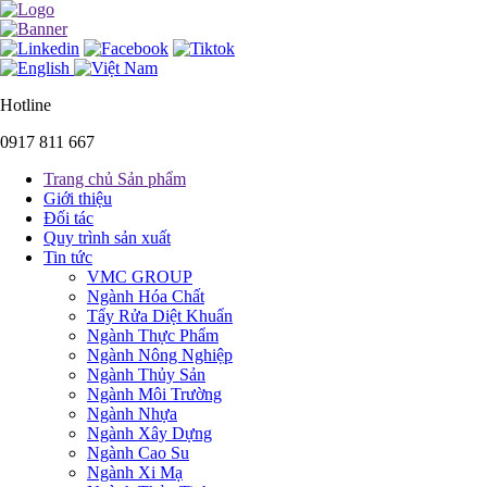
Hotline
0917 811 667
Trang chủ Sản phẩm
Giới thiệu
Đối tác
Quy trình sản xuất
Tin tức
VMC GROUP
Ngành Hóa Chất
Tẩy Rửa Diệt Khuẩn
Ngành Thực Phẩm
Ngành Nông Nghiệp
Ngành Thủy Sản
Ngành Môi Trường
Ngành Nhựa
Ngành Xây Dựng
Ngành Cao Su
Ngành Xi Mạ