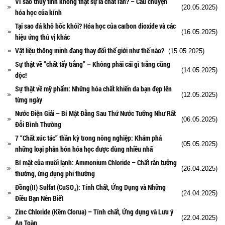
Vì sao thủy tinh không thật sự là chất rắn? – Câu chuyện
(20.05.2025)
hóa học của kính
Tại sao đá khô bốc khói? Hóa học của carbon dioxide và các
(16.05.2025)
hiệu ứng thú vị khác
Vật liệu thông minh đang thay đổi thế giới như thế nào?
(15.05.2025)
Sự thật về “chất tẩy trắng” – Không phải cái gì trắng cũng
(14.05.2025)
độc!
Sự thật về mỹ phẩm: Những hóa chất khiến da bạn đẹp lên
(12.05.2025)
từng ngày
Nước Điện Giải – Bí Mật Đằng Sau Thứ Nước Tưởng Như Rất
(06.05.2025)
Đỗi Bình Thường
7 “Chất xúc tác” thần kỳ trong nông nghiệp: Khám phá
(05.05.2025)
những loại phân bón hóa học được dùng nhiều nhấ
Bí mật của muối lạnh: Ammonium Chloride – Chất rắn tưởng
(26.04.2025)
thường, ứng dụng phi thường
Đồng(II) Sulfat (CuSO₄): Tính Chất, Ứng Dụng và Những
(24.04.2025)
Điều Bạn Nên Biết
Zinc Chloride (Kẽm Clorua) – Tính chất, Ứng dụng và Lưu ý
(22.04.2025)
An Toàn