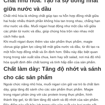
Chất nhũ hóa: Tạo ra sự đồng nhất
giữa nước và dầu
Chất nhũ hóa là những chất giúp tạo ra hỗn hợp đồng nhất giữa
hai hoặc nhiều thành phần không hòa tan trong nhau, chẳng hạn
như nước và dầu. Muối nigari hoạt động như một cầu nối giữa
các phân tử nước và dầu, giúp chúng hòa trộn vào nhau một
cách hiệu quả.
Khi muối nigari được thêm vào sản phẩm thực phẩm, magie
clorua giúp giảm lực căng bề mặt giữa nước và dầu, từ đó tạo ra
một hỗn hợp đồng nhất và ổn định hơn. Điều này đặc biệt quan
trọng trong sản xuất sữa chua, kem hay sốt salad, nơi mà độ nhũ
hóa quyết định đến chất lượng và tính hấp dẫn của sản phẩm.
Chất làm dày: Tăng độ nhớt và sánh
cho các sản phẩm
Ngoài chức năng nhũ hóa, muối nigari còn giữ vai trò là chất làm
dày, giúp tăng độ sánh cho các sản phẩm thực phẩm. Magie
trong nigari phản ứng với các protein trong thực phẩm, hình
thành lớp gel, từ đó làm tăng độ sánh và độ nhớt của sản phẩm.
Đặc điểm này rất hữu ích trong việc sản xuất các loại nước sốt,