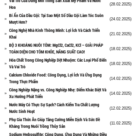
Vai Trò Của Dung Môi Trong Sản Xuất Mỹ Phẩm Và Nước
(28.02.2025)
Hoa
Bí Ẩn Của Dầu Gội: Tại Sao Một Số Dầu Gội Làm Tóc Suôn
(24.02.2025)
Mượt Hơn?
Công Nghệ Nhà Kính Thông Minh: Lợi Ích Và Cách Triển
(21.02.2025)
Khai
BỘ 3 KHOÁNG NUÔI TÔM: MgCl2, CaCl2, KCl – GIẢI PHÁP
(18.02.2025)
TOÀN DIỆN CHO TÔM KHỎE, NĂNG SUẤT CAO!
Hóa Chất Trong Công Nghiệp Dệt Nhuộm: Các Loại Phổ Biến
(18.02.2025)
Và Vai Trò
Calcium Chloride Food: Công Dụng, Lợi Ích Và Ứng Dụng
(14.02.2025)
Trong Thực Phẩm
Công Nghiệp Nặng vs. Công Nghiệp Nhẹ: Điểm Khác Biệt Và
(14.02.2025)
Xu Hướng Phát Triển
Nước Máy Có Thực Sự Sạch? Cách Kiểm Tra Chất Lượng
(12.02.2025)
Nước Sinh Hoạt
Phụ Gia Thức Ăn Giúp Tăng Cường Miễn Dịch Và Sức Đề
(11.02.2025)
Kháng Trong Nuôi Trồng Thủy Sản
Sodium Hydrosulfite: Công Dụng, Ứng Dụng Và Những Điều