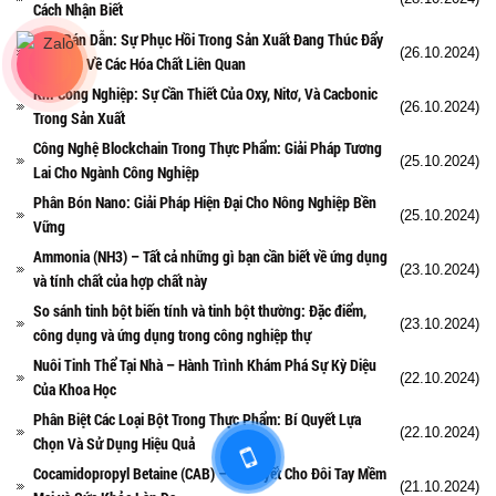
Cách Nhận Biết
Chất Bán Dẫn: Sự Phục Hồi Trong Sản Xuất Đang Thúc Đẩy
(26.10.2024)
Nhu Cầu Về Các Hóa Chất Liên Quan
Khí Công Nghiệp: Sự Cần Thiết Của Oxy, Nitơ, Và Cacbonic
(26.10.2024)
Trong Sản Xuất
Công Nghệ Blockchain Trong Thực Phẩm: Giải Pháp Tương
(25.10.2024)
Lai Cho Ngành Công Nghiệp
Phân Bón Nano: Giải Pháp Hiện Đại Cho Nông Nghiệp Bền
(25.10.2024)
Vững
Ammonia (NH3) – Tất cả những gì bạn cần biết về ứng dụng
(23.10.2024)
và tính chất của hợp chất này
So sánh tinh bột biến tính và tinh bột thường: Đặc điểm,
(23.10.2024)
công dụng và ứng dụng trong công nghiệp thự
Nuôi Tinh Thể Tại Nhà – Hành Trình Khám Phá Sự Kỳ Diệu
(22.10.2024)
Của Khoa Học
Phân Biệt Các Loại Bột Trong Thực Phẩm: Bí Quyết Lựa
(22.10.2024)
Chọn Và Sử Dụng Hiệu Quả
Cocamidopropyl Betaine (CAB) – Bí Quyết Cho Đôi Tay Mềm
(21.10.2024)