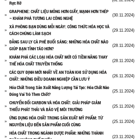
Rực Rỡ
GRAPHENE: CHẤT LIỆU MỎNG HƠN GIẤY, MẠNH HƠN THÉP
(30.11.2024)
– KHÁM PHÁ TƯƠNG LAI CÔNG NGHỆ
XÀ PHÒNG BẠN DÙNG MỖI NGÀY: CÔNG THỨC HÓA HỌC VÀ
(29.11.2024)
CÁCH CHÚNG LÀM SẠCH
ĐẰNG SAU LY CÀ PHÊ BUỔI SÁNG: NHỮNG HÓA CHẤT NÀO
(28.11.2024)
GIÚP BẠN TỈNH TÁO HƠN?
KHÁM PHÁ CÁC LOẠI HÓA CHẤT MỚI CÓ TIỀM NĂNG THAY
(28.11.2024)
THẾ HÓA CHẤT TRUYỀN THỐNG
CÁC QUY ĐỊNH MỚI NHẤT VỀ AN TOÀN KHI SỬ DỤNG HÓA
(26.11.2024)
CHẤT: NHỮNG ĐIỀU DOANH NGHIỆP CẦN LƯU Ý
Hóa Chất Trong Sản Xuất Năng Lượng Tái Tạo: Hóa Chất Nào
(25.11.2024)
Đóng Vai Trò Then Chốt?
CHUYỂN ĐỔI CARBON VÀ HÓA CHẤT: GIẢI PHÁP GIẢM
(25.11.2024)
THIỂU PHÁT THẢI VÀ BẢO VỆ MÔI TRƯỜNG
ỨNG DỤNG HÓA CHẤT TRONG SẢN XUẤT MỸ PHẨM: TỪ
(25.11.2024)
NGUYÊN LIỆU ĐẾN SẢN PHẨM CUỐI CÙNG
HÓA CHẤT TRONG NGÀNH DƯỢC PHẨM: NHỮNG THÀNH
(23.11.2024)