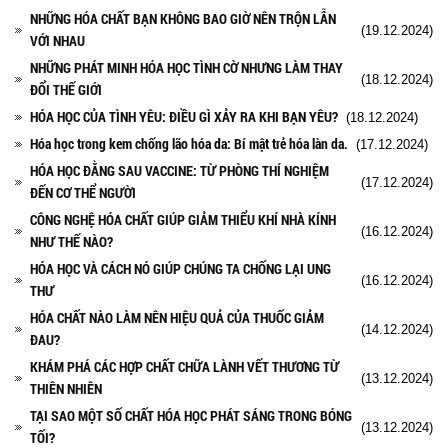
NHỮNG HÓA CHẤT BẠN KHÔNG BAO GIỜ NÊN TRỘN LẪN
(19.12.2024)
VỚI NHAU
NHỮNG PHÁT MINH HÓA HỌC TÌNH CỜ NHƯNG LÀM THAY
(18.12.2024)
ĐỔI THẾ GIỚI
HÓA HỌC CỦA TÌNH YÊU: ĐIỀU GÌ XẢY RA KHI BẠN YÊU?
(18.12.2024)
Hóa học trong kem chống lão hóa da: Bí mật trẻ hóa làn da.
(17.12.2024)
HÓA HỌC ĐẰNG SAU VACCINE: TỪ PHÒNG THÍ NGHIỆM
(17.12.2024)
ĐẾN CƠ THỂ NGƯỜI
CÔNG NGHỆ HÓA CHẤT GIÚP GIẢM THIỂU KHÍ NHÀ KÍNH
(16.12.2024)
NHƯ THẾ NÀO?
HÓA HỌC VÀ CÁCH NÓ GIÚP CHÚNG TA CHỐNG LẠI UNG
(16.12.2024)
THƯ
HÓA CHẤT NÀO LÀM NÊN HIỆU QUẢ CỦA THUỐC GIẢM
(14.12.2024)
ĐAU?
KHÁM PHÁ CÁC HỢP CHẤT CHỮA LÀNH VẾT THƯƠNG TỪ
(13.12.2024)
THIÊN NHIÊN
TẠI SAO MỘT SỐ CHẤT HÓA HỌC PHÁT SÁNG TRONG BÓNG
(13.12.2024)
TỐI?