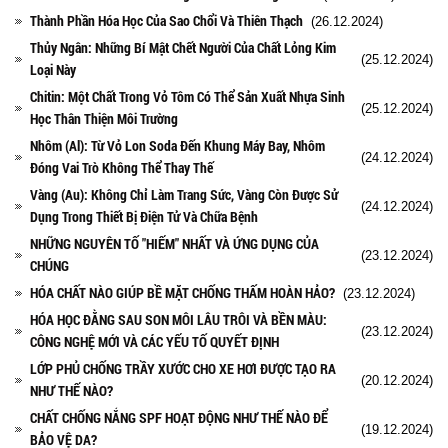
Thành Phần Hóa Học Của Sao Chổi Và Thiên Thạch
(26.12.2024)
Thủy Ngân: Những Bí Mật Chết Người Của Chất Lỏng Kim
(25.12.2024)
Loại Này
Chitin: Một Chất Trong Vỏ Tôm Có Thể Sản Xuất Nhựa Sinh
(25.12.2024)
Học Thân Thiện Môi Trường
Nhôm (Al): Từ Vỏ Lon Soda Đến Khung Máy Bay, Nhôm
(24.12.2024)
Đóng Vai Trò Không Thể Thay Thế
Vàng (Au): Không Chỉ Làm Trang Sức, Vàng Còn Được Sử
(24.12.2024)
Dụng Trong Thiết Bị Điện Tử Và Chữa Bệnh
NHỮNG NGUYÊN TỐ "HIẾM" NHẤT VÀ ỨNG DỤNG CỦA
(23.12.2024)
CHÚNG
HÓA CHẤT NÀO GIÚP BỀ MẶT CHỐNG THẤM HOÀN HẢO?
(23.12.2024)
HÓA HỌC ĐẰNG SAU SON MÔI LÂU TRÔI VÀ BỀN MÀU:
(23.12.2024)
CÔNG NGHỆ MỚI VÀ CÁC YẾU TỐ QUYẾT ĐỊNH
LỚP PHỦ CHỐNG TRẦY XƯỚC CHO XE HƠI ĐƯỢC TẠO RA
(20.12.2024)
NHƯ THẾ NÀO?
CHẤT CHỐNG NẮNG SPF HOẠT ĐỘNG NHƯ THẾ NÀO ĐỂ
(19.12.2024)
BẢO VỆ DA?