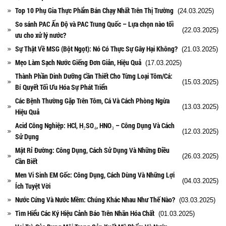
Top 10 Phụ Gia Thực Phẩm Bán Chạy Nhất Trên Thị Trường
(24.03.2025)
So sánh PAC Ấn Độ và PAC Trung Quốc – Lựa chọn nào tối
(22.03.2025)
ưu cho xử lý nước?
Sự Thật Về MSG (Bột Ngọt): Nó Có Thực Sự Gây Hại Không?
(21.03.2025)
Mẹo Làm Sạch Nước Giếng Đơn Giản, Hiệu Quả
(17.03.2025)
Thành Phần Dinh Dưỡng Cần Thiết Cho Từng Loại Tôm/Cá:
(15.03.2025)
Bí Quyết Tối Ưu Hóa Sự Phát Triển
Các Bệnh Thường Gặp Trên Tôm, Cá Và Cách Phòng Ngừa
(13.03.2025)
Hiệu Quả
Acid Công Nghiệp: HCl, H₂SO₄, HNO₃ – Công Dụng Và Cách
(12.03.2025)
Sử Dụng
Mật Rỉ Đường: Công Dụng, Cách Sử Dụng Và Những Điều
(26.03.2025)
Cần Biết
Men Vi Sinh EM Gốc: Công Dụng, Cách Dùng Và Những Lợi
(04.03.2025)
Ích Tuyệt Vời
Nước Cứng Và Nước Mềm: Chúng Khác Nhau Như Thế Nào?
(03.03.2025)
Tìm Hiểu Các Ký Hiệu Cảnh Báo Trên Nhãn Hóa Chất
(01.03.2025)