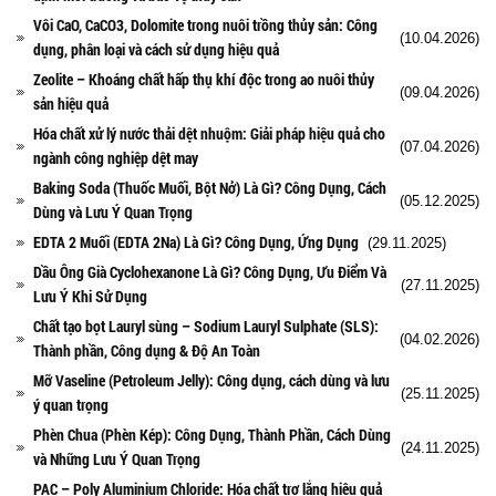
Vôi CaO, CaCO3, Dolomite trong nuôi trồng thủy sản: Công
(10.04.2026)
dụng, phân loại và cách sử dụng hiệu quả
Zeolite – Khoáng chất hấp thụ khí độc trong ao nuôi thủy
(09.04.2026)
sản hiệu quả
Hóa chất xử lý nước thải dệt nhuộm: Giải pháp hiệu quả cho
(07.04.2026)
ngành công nghiệp dệt may
Baking Soda (Thuốc Muối, Bột Nở) Là Gì? Công Dụng, Cách
(05.12.2025)
Dùng và Lưu Ý Quan Trọng
EDTA 2 Muối (EDTA 2Na) Là Gì? Công Dụng, Ứng Dụng
(29.11.2025)
Dầu Ông Già Cyclohexanone Là Gì? Công Dụng, Ưu Điểm Và
(27.11.2025)
Lưu Ý Khi Sử Dụng
Chất tạo bọt Lauryl sùng – Sodium Lauryl Sulphate (SLS):
(04.02.2026)
Thành phần, Công dụng & Độ An Toàn
Mỡ Vaseline (Petroleum Jelly): Công dụng, cách dùng và lưu
(25.11.2025)
ý quan trọng
Phèn Chua (Phèn Kép): Công Dụng, Thành Phần, Cách Dùng
(24.11.2025)
và Những Lưu Ý Quan Trọng
PAC – Poly Aluminium Chloride: Hóa chất trợ lắng hiệu quả