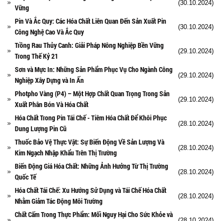
(30.10.2024)
Vững
Pin Và Ắc Quy: Các Hóa Chất Liên Quan Đến Sản Xuất Pin
(30.10.2024)
Công Nghệ Cao Và Ắc Quy
Trồng Rau Thủy Canh: Giải Pháp Nông Nghiệp Bền Vững
(29.10.2024)
Trong Thế Kỷ 21
Sơn và Mực In: Những Sản Phẩm Phục Vụ Cho Ngành Công
(29.10.2024)
Nghiệp Xây Dựng và In Ấn
Photpho Vàng (P4) – Một Hợp Chất Quan Trọng Trong Sản
(29.10.2024)
Xuất Phân Bón Và Hóa Chất
Hóa Chất Trong Pin Tái Chế - Tiêm Hóa Chất Để Khôi Phục
(28.10.2024)
Dung Lượng Pin Cũ
Thuốc Bảo Vệ Thực Vật: Sự Biến Động Về Sản Lượng Và
(28.10.2024)
Kim Ngạch Nhập Khẩu Trên Thị Trường
Biến Động Giá Hóa Chất: Những Ảnh Hưởng Từ Thị Trường
(28.10.2024)
Quốc Tế
Hóa Chất Tái Chế: Xu Hướng Sử Dụng và Tái Chế Hóa Chất
(28.10.2024)
Nhằm Giảm Tác Động Môi Trường
Chất Cấm Trong Thực Phẩm: Mối Nguy Hại Cho Sức Khỏe và
(28.10.2024)