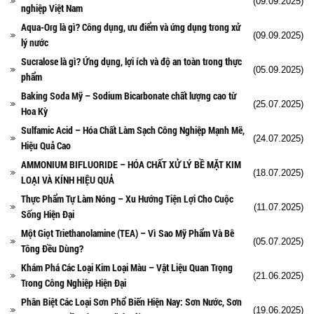
(09.09.2025)
nghiệp Việt Nam
Aqua-Org là gì? Công dụng, ưu điểm và ứng dụng trong xử
(09.09.2025)
lý nước
Sucralose là gì? Ứng dụng, lợi ích và độ an toàn trong thực
(05.09.2025)
phẩm
Baking Soda Mỹ – Sodium Bicarbonate chất lượng cao từ
(25.07.2025)
Hoa Kỳ
Sulfamic Acid – Hóa Chất Làm Sạch Công Nghiệp Mạnh Mẽ,
(24.07.2025)
Hiệu Quả Cao
AMMONIUM BIFLUORIDE – HÓA CHẤT XỬ LÝ BỀ MẶT KIM
(18.07.2025)
LOẠI VÀ KÍNH HIỆU QUẢ
Thực Phẩm Tự Làm Nóng – Xu Hướng Tiện Lợi Cho Cuộc
(11.07.2025)
Sống Hiện Đại
Một Giọt Triethanolamine (TEA) – Vì Sao Mỹ Phẩm Và Bê
(05.07.2025)
Tông Đều Dùng?
Khám Phá Các Loại Kim Loại Màu – Vật Liệu Quan Trọng
(21.06.2025)
Trong Công Nghiệp Hiện Đại
Phân Biệt Các Loại Sơn Phổ Biến Hiện Nay: Sơn Nước, Sơn
(19.06.2025)