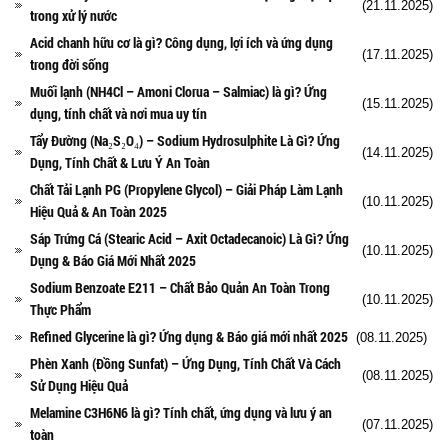
(21.11.2025)
trong xử lý nước
Acid chanh hữu cơ là gì? Công dụng, lợi ích và ứng dụng
(17.11.2025)
trong đời sống
Muối lạnh (NH4Cl – Amoni Clorua – Salmiac) là gì? Ứng
(15.11.2025)
dụng, tính chất và nơi mua uy tín
Tẩy Đường (Na₂S₂O₄) – Sodium Hydrosulphite Là Gì? Ứng
(14.11.2025)
Dụng, Tính Chất & Lưu Ý An Toàn
Chất Tải Lạnh PG (Propylene Glycol) – Giải Pháp Làm Lạnh
(10.11.2025)
Hiệu Quả & An Toàn 2025
Sáp Trứng Cá (Stearic Acid – Axit Octadecanoic) Là Gì? Ứng
(10.11.2025)
Dụng & Báo Giá Mới Nhất 2025
Sodium Benzoate E211 – Chất Bảo Quản An Toàn Trong
(10.11.2025)
Thực Phẩm
Refined Glycerine là gì? Ứng dụng & Báo giá mới nhất 2025
(08.11.2025)
Phèn Xanh (Đồng Sunfat) – Ứng Dụng, Tính Chất Và Cách
(08.11.2025)
Sử Dụng Hiệu Quả
Melamine C3H6N6 là gì? Tính chất, ứng dụng và lưu ý an
(07.11.2025)
toàn