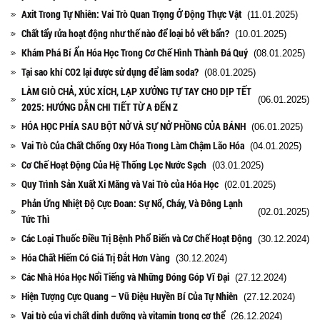
Axit Trong Tự Nhiên: Vai Trò Quan Trọng Ở Động Thực Vật
(11.01.2025)
Chất tẩy rửa hoạt động như thế nào để loại bỏ vết bẩn?
(10.01.2025)
Khám Phá Bí Ẩn Hóa Học Trong Cơ Chế Hình Thành Đá Quý
(08.01.2025)
Tại sao khí CO2 lại được sử dụng để làm soda?
(08.01.2025)
LÀM GIÒ CHẢ, XÚC XÍCH, LẠP XƯỞNG TỰ TAY CHO DỊP TẾT
(06.01.2025)
2025: HƯỚNG DẪN CHI TIẾT TỪ A ĐẾN Z
HÓA HỌC PHÍA SAU BỘT NỞ VÀ SỰ NỞ PHỒNG CỦA BÁNH
(06.01.2025)
Vai Trò Của Chất Chống Oxy Hóa Trong Làm Chậm Lão Hóa
(04.01.2025)
Cơ Chế Hoạt Động Của Hệ Thống Lọc Nước Sạch
(03.01.2025)
Quy Trình Sản Xuất Xi Măng và Vai Trò của Hóa Học
(02.01.2025)
Phản Ứng Nhiệt Độ Cực Đoan: Sự Nổ, Cháy, Và Đông Lạnh
(02.01.2025)
Tức Thì
Các Loại Thuốc Điều Trị Bệnh Phổ Biến và Cơ Chế Hoạt Động
(30.12.2024)
Hóa Chất Hiếm Có Giá Trị Đắt Hơn Vàng
(30.12.2024)
Các Nhà Hóa Học Nổi Tiếng và Những Đóng Góp Vĩ Đại
(27.12.2024)
Hiện Tượng Cực Quang – Vũ Điệu Huyền Bí Của Tự Nhiên
(27.12.2024)
Vai trò của vi chất dinh dưỡng và vitamin trong cơ thể
(26.12.2024)