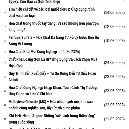
Epoxy, Sơn Dầu và Sơn Tĩnh Điện
Tìm hiểu chi tiết về các loại muối clorua: Ứng dụng, tính
(14.06.2025)
chất và phân loại
Hóa chất trong thuốc tẩy trắng: Vì sao không nên pha trộn
(12.06.2025)
lung tung?
Ferrous Sulfate – Hóa Chất Đa Năng Từ Xử Lý Nước Đến Bổ
(10.06.2025)
Sung Vi Lượng
Hóa Chất Khử Mùi Công Nghiệp
(24.05.2025)
Chất Pha Loãng Sơn Là Gì? Ứng Dụng Và Cách Chọn Mua
(24.05.2025)
Hiệu Quả
Quy Trình Sản Xuất Giấy – Từ Gỗ Rừng Đến Tờ Giấy Hoàn
(23.05.2025)
Chỉnh
Hóa Chất Công Nghiệp Nhập Khẩu: Toàn Cảnh Thị Trường,
(23.05.2025)
Ứng Dụng và Lưu Ý Khi Mua
Methylene Chloride (MC) – Hóa chất mạnh mẽ phía sau
(22.05.2025)
ngành công nghiệp sơn, tẩy rửa và dược phẩm
Khí Heli, Neon, Argon: Những “siêu anh hùng thầm lặng”
(21.05.2025)
trong cuộc sống