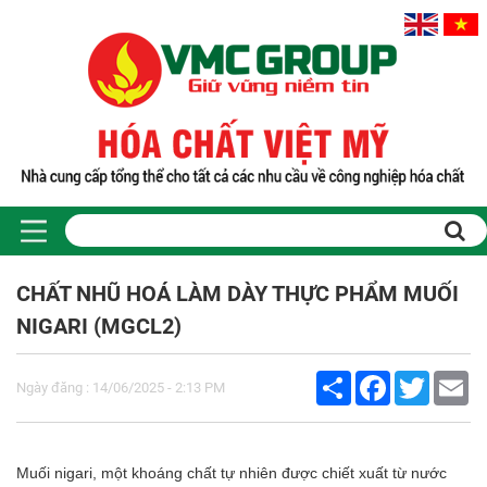
CHẤT NHŨ HOÁ LÀM DÀY THỰC PHẨM MUỐI
NIGARI (MGCL2)
Share
Facebook
Twitter
Em
Ngày đăng : 14/06/2025 - 2:13 PM
Muối nigari, một khoáng chất tự nhiên được chiết xuất từ nước