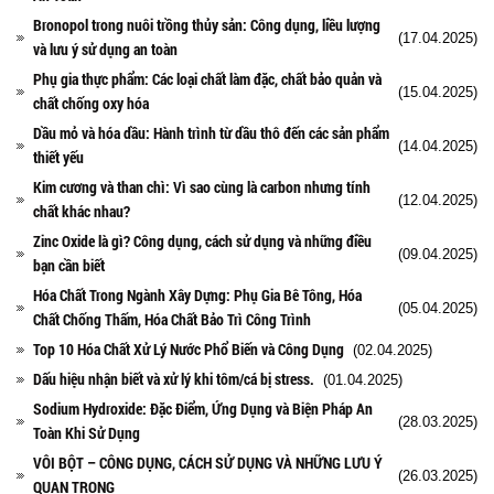
Bronopol trong nuôi trồng thủy sản: Công dụng, liều lượng
(17.04.2025)
và lưu ý sử dụng an toàn
Phụ gia thực phẩm: Các loại chất làm đặc, chất bảo quản và
(15.04.2025)
chất chống oxy hóa
Dầu mỏ và hóa dầu: Hành trình từ dầu thô đến các sản phẩm
(14.04.2025)
thiết yếu
Kim cương và than chì: Vì sao cùng là carbon nhưng tính
(12.04.2025)
chất khác nhau?
Zinc Oxide là gì? Công dụng, cách sử dụng và những điều
(09.04.2025)
bạn cần biết
Hóa Chất Trong Ngành Xây Dựng: Phụ Gia Bê Tông, Hóa
(05.04.2025)
Chất Chống Thấm, Hóa Chất Bảo Trì Công Trình
Top 10 Hóa Chất Xử Lý Nước Phổ Biến và Công Dụng
(02.04.2025)
Dấu hiệu nhận biết và xử lý khi tôm/cá bị stress.
(01.04.2025)
Sodium Hydroxide: Đặc Điểm, Ứng Dụng và Biện Pháp An
(28.03.2025)
Toàn Khi Sử Dụng
VÔI BỘT – CÔNG DỤNG, CÁCH SỬ DỤNG VÀ NHỮNG LƯU Ý
(26.03.2025)
QUAN TRỌNG