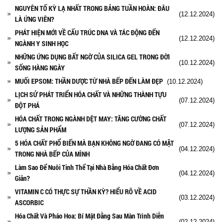
NGUYÊN TỐ KỲ LẠ NHẤT TRONG BẢNG TUẦN HOÀN: ĐÂU
(12.12.2024)
LÀ ỨNG VIÊN?
PHÁT HIỆN MỚI VỀ CẤU TRÚC DNA VÀ TÁC ĐỘNG ĐẾN
(12.12.2024)
NGÀNH Y SINH HỌC
NHỮNG ỨNG DỤNG BẤT NGỜ CỦA SILICA GEL TRONG ĐỜI
(10.12.2024)
SỐNG HÀNG NGÀY
MUỐI EPSOM: THẦN DƯỢC TỪ NHÀ BẾP ĐẾN LÀM ĐẸP
(10.12.2024)
LỊCH SỬ PHÁT TRIỂN HÓA CHẤT VÀ NHỮNG THÀNH TỰU
(07.12.2024)
ĐỘT PHÁ
HÓA CHẤT TRONG NGÀNH DỆT MAY: TĂNG CƯỜNG CHẤT
(07.12.2024)
LƯỢNG SẢN PHẨM
5 HÓA CHẤT PHỔ BIẾN MÀ BẠN KHÔNG NGỜ ĐANG CÓ MẶT
(04.12.2024)
TRONG NHÀ BẾP CỦA MÌNH
Làm Sao Để Nuôi Tinh Thể Tại Nhà Bằng Hóa Chất Đơn
(04.12.2024)
Giản?
VITAMIN C CÓ THỰC SỰ THẦN KỲ? HIỂU RÕ VỀ ACID
(03.12.2024)
ASCORBIC
Hóa Chất Và Pháo Hoa: Bí Mật Đằng Sau Màn Trình Diễn
(02.12.2024)