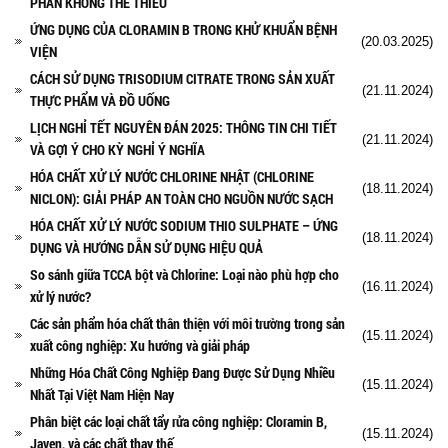
PHẦN KHÔNG THỂ THIẾU
ỨNG DỤNG CỦA CLORAMIN B TRONG KHỬ KHUẨN BỆNH
(20.03.2025)
VIỆN
CÁCH SỬ DỤNG TRISODIUM CITRATE TRONG SẢN XUẤT
(21.11.2024)
THỰC PHẨM VÀ ĐỒ UỐNG
LỊCH NGHỈ TẾT NGUYÊN ĐÁN 2025: THÔNG TIN CHI TIẾT
(21.11.2024)
VÀ GỢI Ý CHO KỲ NGHỈ Ý NGHĨA
HÓA CHẤT XỬ LÝ NƯỚC CHLORINE NHẬT (CHLORINE
(18.11.2024)
NICLON): GIẢI PHÁP AN TOÀN CHO NGUỒN NƯỚC SẠCH
HÓA CHẤT XỬ LÝ NƯỚC SODIUM THIO SULPHATE – ỨNG
(18.11.2024)
DỤNG VÀ HƯỚNG DẪN SỬ DỤNG HIỆU QUẢ
So sánh giữa TCCA bột và Chlorine: Loại nào phù hợp cho
(16.11.2024)
xử lý nước?
Các sản phẩm hóa chất thân thiện với môi trường trong sản
(15.11.2024)
xuất công nghiệp: Xu hướng và giải pháp
Những Hóa Chất Công Nghiệp Đang Được Sử Dụng Nhiều
(15.11.2024)
Nhất Tại Việt Nam Hiện Nay
Phân biệt các loại chất tẩy rửa công nghiệp: Cloramin B,
(15.11.2024)
Javen, và các chất thay thế