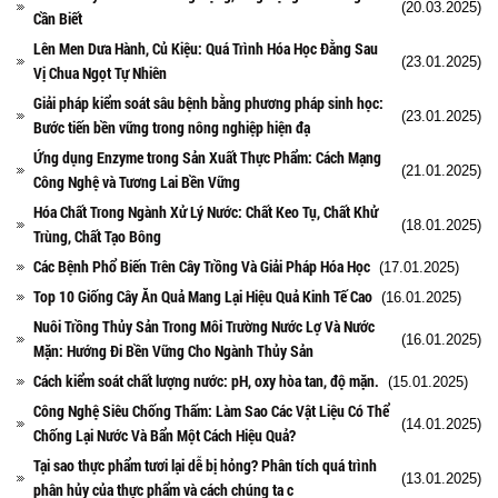
(20.03.2025)
Cần Biết
Lên Men Dưa Hành, Củ Kiệu: Quá Trình Hóa Học Đằng Sau
(23.01.2025)
Vị Chua Ngọt Tự Nhiên
Giải pháp kiểm soát sâu bệnh bằng phương pháp sinh học:
(23.01.2025)
Bước tiến bền vững trong nông nghiệp hiện đạ
Ứng dụng Enzyme trong Sản Xuất Thực Phẩm: Cách Mạng
(21.01.2025)
Công Nghệ và Tương Lai Bền Vững
Hóa Chất Trong Ngành Xử Lý Nước: Chất Keo Tụ, Chất Khử
(18.01.2025)
Trùng, Chất Tạo Bông
Các Bệnh Phổ Biến Trên Cây Trồng Và Giải Pháp Hóa Học
(17.01.2025)
Top 10 Giống Cây Ăn Quả Mang Lại Hiệu Quả Kinh Tế Cao
(16.01.2025)
Nuôi Trồng Thủy Sản Trong Môi Trường Nước Lợ Và Nước
(16.01.2025)
Mặn: Hướng Đi Bền Vững Cho Ngành Thủy Sản
Cách kiểm soát chất lượng nước: pH, oxy hòa tan, độ mặn.
(15.01.2025)
Công Nghệ Siêu Chống Thấm: Làm Sao Các Vật Liệu Có Thể
(14.01.2025)
Chống Lại Nước Và Bẩn Một Cách Hiệu Quả?
Tại sao thực phẩm tươi lại dễ bị hỏng? Phân tích quá trình
(13.01.2025)
phân hủy của thực phẩm và cách chúng ta c