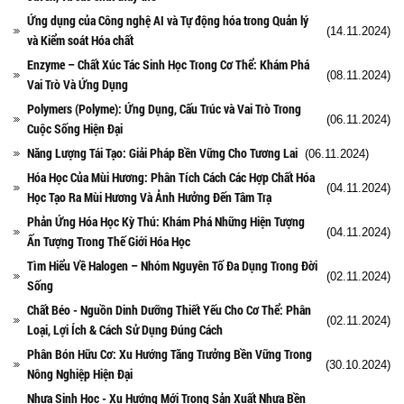
Ứng dụng của Công nghệ AI và Tự động hóa trong Quản lý
(14.11.2024)
và Kiểm soát Hóa chất
Enzyme – Chất Xúc Tác Sinh Học Trong Cơ Thể: Khám Phá
(08.11.2024)
Vai Trò Và Ứng Dụng
Polymers (Polyme): Ứng Dụng, Cấu Trúc và Vai Trò Trong
(06.11.2024)
Cuộc Sống Hiện Đại
Năng Lượng Tái Tạo: Giải Pháp Bền Vững Cho Tương Lai
(06.11.2024)
Hóa Học Của Mùi Hương: Phân Tích Cách Các Hợp Chất Hóa
(04.11.2024)
Học Tạo Ra Mùi Hương Và Ảnh Hưởng Đến Tâm Trạ
Phản Ứng Hóa Học Kỳ Thú: Khám Phá Những Hiện Tượng
(04.11.2024)
Ấn Tượng Trong Thế Giới Hóa Học
Tìm Hiểu Về Halogen – Nhóm Nguyên Tố Đa Dụng Trong Đời
(02.11.2024)
Sống
Chất Béo - Nguồn Dinh Dưỡng Thiết Yếu Cho Cơ Thể: Phân
(02.11.2024)
Loại, Lợi Ích & Cách Sử Dụng Đúng Cách
Phân Bón Hữu Cơ: Xu Hướng Tăng Trưởng Bền Vững Trong
(30.10.2024)
Nông Nghiệp Hiện Đại
Nhựa Sinh Học - Xu Hướng Mới Trong Sản Xuất Nhựa Bền