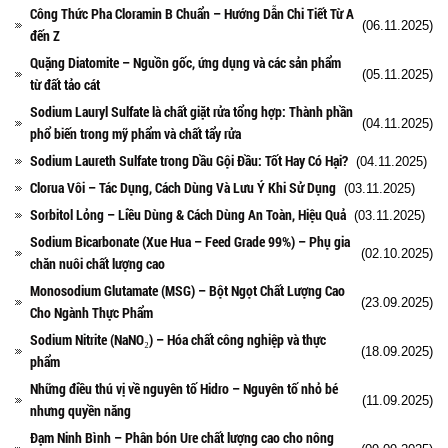
Công Thức Pha Cloramin B Chuẩn – Hướng Dẫn Chi Tiết Từ A
(06.11.2025)
đến Z
Quặng Diatomite – Nguồn gốc, ứng dụng và các sản phẩm
(05.11.2025)
từ đất tảo cát
Sodium Lauryl Sulfate là chất giặt rửa tổng hợp: Thành phần
(04.11.2025)
phổ biến trong mỹ phẩm và chất tẩy rửa
Sodium Laureth Sulfate trong Dầu Gội Đầu: Tốt Hay Có Hại?
(04.11.2025)
Clorua Vôi – Tác Dụng, Cách Dùng Và Lưu Ý Khi Sử Dụng
(03.11.2025)
Sorbitol Lỏng – Liều Dùng & Cách Dùng An Toàn, Hiệu Quả
(03.11.2025)
Sodium Bicarbonate (Xue Hua – Feed Grade 99%) – Phụ gia
(02.10.2025)
chăn nuôi chất lượng cao
Monosodium Glutamate (MSG) – Bột Ngọt Chất Lượng Cao
(23.09.2025)
Cho Ngành Thực Phẩm
Sodium Nitrite (NaNO₂) – Hóa chất công nghiệp và thực
(18.09.2025)
phẩm
Những điều thú vị về nguyên tố Hidro – Nguyên tố nhỏ bé
(11.09.2025)
nhưng quyền năng
Đạm Ninh Bình – Phân bón Ure chất lượng cao cho nông