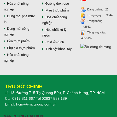
Hóa chất nông
Đường dextrose
Chất phụ gia tạo cấu trúc
nghiệp
Chất phụ gia bảo quản
Đang online: 26
Màu thực phẩm
Chất phụ gia nem giò chả
Trong ngày: 3044
Dung môi pha mực
Hóa chất công
Chất phụ gia bún mì phở
Trong tháng:
in
nghiệp
Chất phụ gia bánh kẹo kem
42661
Dung môi công
Hóa chất xử lý
Chất phụ gia nước giải khát
Tổng truy cập:
nghiệp
nước
Chất phụ gia xúc xích
4359197
Cồn thực phẩm
Chất ổn định
Chất phụ gia nước mắm
Phụ gia thực phẩm
Tinh bột khoai tây
Chất phụ gia rau củ quả
Hóa chất công
Chất phụ gia thạch rau câu
nghiệp
Chất phụ gia đậu hũ
HÓA CHẤT TẨY RỬA
Tẩy rửa công nghiệp
Tẩy rửa sinh hoạt
Tẩy rửa ô tô xe máy
TRỤ SỞ CHÍNH
Tẩy cáu cặn đường ống
11-13 Đường 715 Tạ Quang Bửu, P. Chánh Hưng, TP. HCM
Tẩy rửa khác
Call
0917 811 667
Tel
02837 589 189
HÓA CHẤT THỦY SẢN
Email:
hcm@vmcgroup.com.vn
Hóa chất xử lý nước
Men đường ruột
VĂN PHÒNG ĐẠI DIỆN