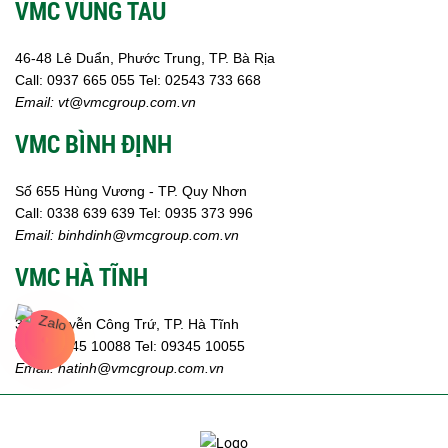
VMC VŨNG TÀU
Ngành Gốm Sứ
Ngành Gỗ
Ngành Mỹ Phẩm
46-48 Lê Duẩn, Phước Trung, TP. Bà Rịa
Ngành Hóa Dầu
Call:
0937 665 055
Tel: 02543 733 668
Ngành Giấy
Email:
vt@vmcgroup.com.vn
Liên hệ
VMC BÌNH ĐỊNH
Tuyển dụng
Số 655 Hùng Vương - TP. Quy Nhơn
Call:
0338 639 639
Tel: 0935 373 996
Email:
binhdinh@vmcgroup.com.vn
VMC HÀ TĨNH
359 Nguyễn Công Trứ, TP. Hà Tĩnh
Call:
09345 10088
Tel: 09345 10055
Email: hatinh
@vmcgroup.com.vn