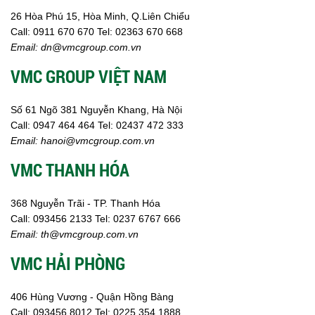
Axit
Hóa chất khác
26 Hòa Phú 15, Hòa Minh, Q.Liên Chiểu
Kiềm
Call:
0911 670 670
Tel:
02
363 670 668
Muối
Email:
dn@vmcgroup.com.vn
Kim loại màu
VMC GROUP VIỆT NAM
Oxit kim loại
HÓA CHẤT THÍ NGHIỆM
Hóa chất thí nghiệm
Số 61 Ngõ 381 Nguyễn Khang, Hà Nội
Thiết bị phòng thí nghiệm
Call:
0947 464 464
Tel: 02437 472 333
HÓA CHẤT NÔNG NGHIỆP
Email:
hanoi@vmcgroup.com.vn
Nguyên liệu phân bón
VMC THANH HÓA
Chế phẩm sinh học
Nguyên liệu chăn nuôi
HÓA CHẤT XÂY DỰNG
368 Nguyễn Trãi - TP. Thanh Hóa
Chống thấm sika
Call:
093456 2133
Tel: 0237 6767 666
Silicone Dow Corning
Email:
th@vmcgroup.com.vn
Silicone KCC
VMC HẢI PHÒNG
Silicone Apollo
Silicone Kingbond
Silicone Shinetsu
406 Hùng Vương - Quận Hồng Bàng
Keo Silicone
Call:
0
93456 8012
Tel: 0225 354 1888