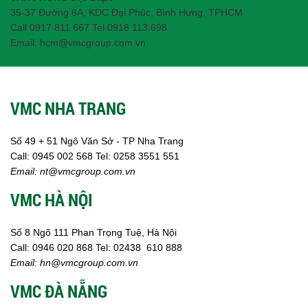
Men vi sinh EM gốc
35-37 Đường 6A, KDC Đại Phúc, Bình Hưng, TPHCM
Bổ sung khoáng chất
Call 0917 811 667 Tel 0918 113 698
Bổ gan và giải độc gan
Email: hcm@vmcgroup.com.vn
Phòng và trị bệnh
Bổ sung dinh dưỡng tăng trọng
Hấp thụ khí độc Yucca
HÓA CHẤT XỬ LÝ NƯỚC
VMC NHA TRANG
Xử lý nước hồ bơi
Xử lý nước sinh hoạt
Số 49 + 51 Ngô Văn Sở - TP Nha Trang
Xử lý nước thải
Call:
0945 002
568
Tel: 0258 3551 551
Xử lý nước giếng khoan
Email:
nt@vmcgroup.com.vn
Xử lý nước khác
DUNG MÔI CÔNG NGHIỆP
VMC HÀ NỘI
Pha sơn nước
Pha sơn epoxy
Pha sơn dầu
Số 8 Ngõ 111 Phan Trọng Tuệ, Hà Nội
Pha sơn tĩnh điện
Call:
0946 020 868
Tel:
02438 610 888
Dung môi khác
Email:
hn@vmcgroup.com.vn
HƯƠNG LIỆU TINH DẦU
VMC ĐÀ NẴNG
HÓA CHẤT CÔNG NGHIỆP