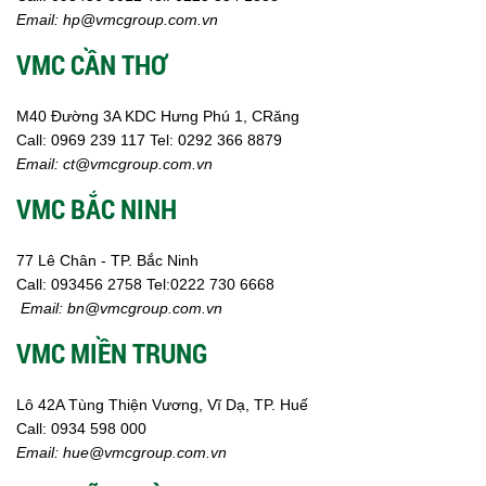
Hóa chất khác
Email:
hp@vmcgroup.com.vn
Giới Thiệu
VMC CẦN THƠ
Đối tác
Quy trình sản xuất
Tin tức
M40 Đường 3A KDC Hưng Phú 1, CRăng
VMC GROUP
Call:
0969 239 117
Tel: 0292 366 8879
Ngành Hóa Chất
Email:
ct@vmcgroup.com.vn
Tẩy Rửa Diệt Khuẩn
VMC BẮC NINH
Ngành Thực Phẩm
Ngành Nông Nghiệp
Ngành Thủy Sản
77 Lê Chân - TP. Bắc Ninh
Ngành Môi Trường
Call:
093456 2758
Tel:0222 730 6668
Ngành Nhựa
Email:
bn@vmcgroup.com.vn
Ngành Xây Dựng
VMC MIỀN TRUNG
Ngành Cao Su
Ngành Xi Mạ
Ngành Thủy Tinh
Lô 42A Tùng Thiện Vương, Vĩ Dạ, TP. Huế
Ngành Dệt Nhuộm
Call:
0934 598 000
Ngành Sơn
Email:
hue@vmcgroup.com.vn
Ngành In Ấn Bao Bì