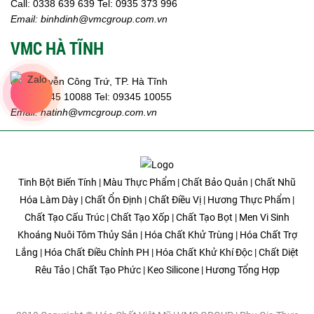
Call:
0338 639 639
Tel: 0935 373 996
Email:
binhdinh@vmcgroup.com.vn
VMC HÀ TĨNH
359 Nguyễn Công Trứ, TP. Hà Tĩnh
Call:
09345 10088
Tel: 09345 10055
Email: hatinh
@vmcgroup.com.vn
Tinh Bột Biến Tính | Màu Thực Phẩm | Chất Bảo Quản | Chất Nhũ
Hóa Làm Dày | Chất Ổn Định | Chất Điều Vị | Hương Thực Phẩm |
Chất Tạo Cấu Trúc | Chất Tạo Xốp | Chất Tạo Bọt | Men Vi Sinh
Khoáng Nuôi Tôm Thủy Sản | Hóa Chất Khử Trùng | Hóa Chất Trợ
Lắng | Hóa Chất Điều Chỉnh PH | Hóa Chất Khử Khí Độc | Chất Diệt
Rêu Tảo | Chất Tạo Phức | Keo Silicone | Hương Tổng Hợp