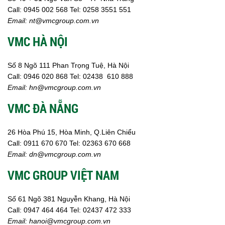
Call:
0945 002
568
Tel: 0258 3551 551
Email:
nt@vmcgroup.com.vn
VMC HÀ NỘI
Số 8 Ngõ 111 Phan Trọng Tuệ, Hà Nội
Call:
0946 020 868
Tel:
02438 610 888
Email:
hn@vmcgroup.com.vn
VMC ĐÀ NẴNG
26 Hòa Phú 15, Hòa Minh, Q.Liên Chiểu
Call:
0911 670 670
Tel:
02
363 670 668
Email:
dn@vmcgroup.com.vn
VMC GROUP VIỆT NAM
Số 61 Ngõ 381 Nguyễn Khang, Hà Nội
Call:
0947 464 464
Tel: 02437 472 333
Email:
hanoi@vmcgroup.com.vn