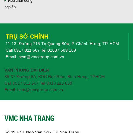
Hóa chất công
nghiệp
TRỤ SỞ CHÍNH
11-13 Đường 715 Tạ Quang Bửu, P. Chánh Hưng, TP. HCM
Call
0917 811 667
Tel
02837 589 189
Email:
hcm@vmcgroup.com.vn
VĂN PHÒNG ĐẠI DIỆN
35-37 Đường 6A, KDC Đại Phúc, Bình Hưng, TPHCM
Call 0917 811 667 Tel 0918 113 698
Email: hcm@vmcgroup.com.vn
VMC NHA TRANG
Số 49 + 51 Ngô Văn Sở - TP Nha Trang