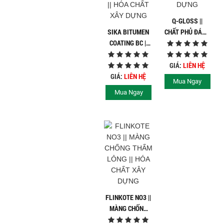
Q-GLOSS ||
SIKA BITUMEN
CHẤT PHỦ ĐÁNH
COATING BC ||
BÓNG SÀN ||
MÀNG CHỐNG
HÓA CHẤT XÂY
THẤM || HÓA
DỰNG
GIÁ:
LIÊN HỆ
CHẤT XÂY DỰNG
GIÁ:
LIÊN HỆ
Mua Ngay
Mua Ngay
FLINKOTE NO3 ||
MÀNG CHỐNG
THẤM LỎNG ||