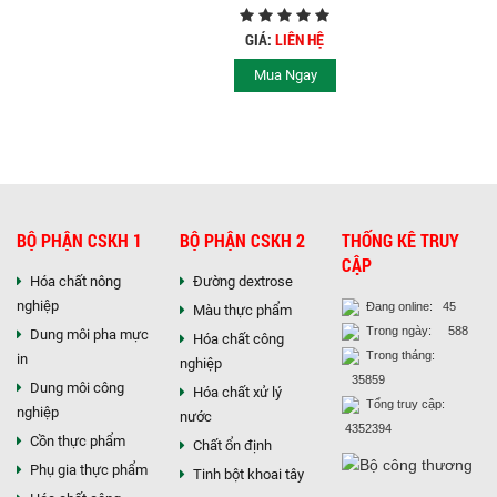
HÓA CHẤT XÂY
DỰNG
GIÁ:
LIÊN HỆ
Mua Ngay
BỘ PHẬN CSKH 1
BỘ PHẬN CSKH 2
THỐNG KÊ TRUY
CẬP
Hóa chất nông
Đường dextrose
nghiệp
Đang online: 45
Màu thực phẩm
Trong ngày: 588
Dung môi pha mực
Hóa chất công
Trong tháng:
in
nghiệp
35859
Dung môi công
Hóa chất xử lý
Tổng truy cập:
nghiệp
nước
4352394
Cồn thực phẩm
Chất ổn định
Phụ gia thực phẩm
Tinh bột khoai tây