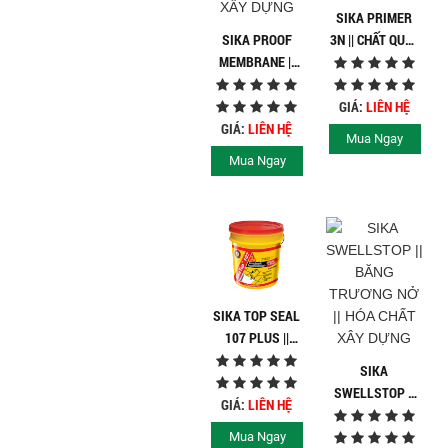
SIKA PRIMER
SIKA PROOF
3N || CHẤT QUÉT
MEMBRANE ||
LÓT || HÓA CHẤT
MÀNG CHỐNG
XÂY DỰNG
THẤM || HÓA
GIÁ:
LIÊN HỆ
CHẤT XÂY DỰNG
GIÁ:
LIÊN HỆ
Mua Ngay
Mua Ngay
SIKA TOP SEAL
107 PLUS ||
CHẤT CHỐNG
SIKA
THẤM || HÓA
SWELLSTOP ||
CHẤT XÂY DỰNG
GIÁ:
LIÊN HỆ
BĂNG TRƯƠNG
NỞ || HÓA CHẤT
Mua Ngay