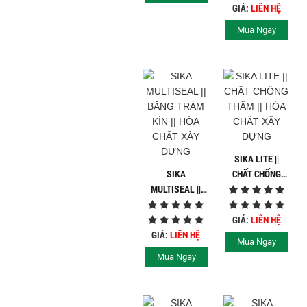
XÂY DỰNG
GIÁ:
LIÊN HỆ
Mua Ngay
SIKA LITE ||
SIKA
CHẤT CHỐNG
MULTISEAL ||
THẤM || HÓA
BĂNG TRÁM KÍN
CHẤT XÂY DỰNG
|| HÓA CHẤT XÂY
GIÁ:
LIÊN HỆ
DỰNG
GIÁ:
LIÊN HỆ
Mua Ngay
Mua Ngay