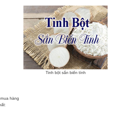
Tinh bột sắn biến tính
h mua hàng
hất: