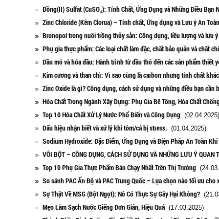
Đồng(II) Sulfat (CuSO₄): Tính Chất, Ứng Dụng và Những Điều Bạn N
Zinc Chloride (Kẽm Clorua) – Tính chất, Ứng dụng và Lưu ý An Toà
Bronopol trong nuôi trồng thủy sản: Công dụng, liều lượng và lưu 
Phụ gia thực phẩm: Các loại chất làm đặc, chất bảo quản và chất c
Dầu mỏ và hóa dầu: Hành trình từ dầu thô đến các sản phẩm thiết y
Kim cương và than chì: Vì sao cùng là carbon nhưng tính chất khá
Zinc Oxide là gì? Công dụng, cách sử dụng và những điều bạn cần b
Hóa Chất Trong Ngành Xây Dựng: Phụ Gia Bê Tông, Hóa Chất Chống
Top 10 Hóa Chất Xử Lý Nước Phổ Biến và Công Dụng
(02.04.2025
Dấu hiệu nhận biết và xử lý khi tôm/cá bị stress.
(01.04.2025)
Sodium Hydroxide: Đặc Điểm, Ứng Dụng và Biện Pháp An Toàn Khi
VÔI BỘT – CÔNG DỤNG, CÁCH SỬ DỤNG VÀ NHỮNG LƯU Ý QUAN 
Top 10 Phụ Gia Thực Phẩm Bán Chạy Nhất Trên Thị Trường
(24.03.
So sánh PAC Ấn Độ và PAC Trung Quốc – Lựa chọn nào tối ưu cho x
Sự Thật Về MSG (Bột Ngọt): Nó Có Thực Sự Gây Hại Không?
(21.0
Mẹo Làm Sạch Nước Giếng Đơn Giản, Hiệu Quả
(17.03.2025)