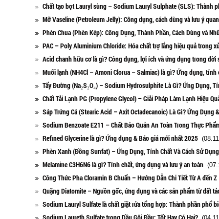
Chất tạo bọt Lauryl sùng – Sodium Lauryl Sulphate (SLS): Thành 
Mỡ Vaseline (Petroleum Jelly): Công dụng, cách dùng và lưu ý quan
Phèn Chua (Phèn Kép): Công Dụng, Thành Phần, Cách Dùng và Nh
PAC – Poly Aluminium Chloride: Hóa chất trợ lắng hiệu quả trong x
Acid chanh hữu cơ là gì? Công dụng, lợi ích và ứng dụng trong đời
Muối lạnh (NH4Cl – Amoni Clorua – Salmiac) là gì? Ứng dụng, tính 
Tẩy Đường (Na₂S₂O₄) – Sodium Hydrosulphite Là Gì? Ứng Dụng, Tí
Chất Tải Lạnh PG (Propylene Glycol) – Giải Pháp Làm Lạnh Hiệu Q
Sáp Trứng Cá (Stearic Acid – Axit Octadecanoic) Là Gì? Ứng Dụng 
Sodium Benzoate E211 – Chất Bảo Quản An Toàn Trong Thực Phẩ
Refined Glycerine là gì? Ứng dụng & Báo giá mới nhất 2025
(08.11
Phèn Xanh (Đồng Sunfat) – Ứng Dụng, Tính Chất Và Cách Sử Dụng
Melamine C3H6N6 là gì? Tính chất, ứng dụng và lưu ý an toàn
(07.
Công Thức Pha Cloramin B Chuẩn – Hướng Dẫn Chi Tiết Từ A đến Z
Quặng Diatomite – Nguồn gốc, ứng dụng và các sản phẩm từ đất tả
Sodium Lauryl Sulfate là chất giặt rửa tổng hợp: Thành phần phổ b
Sodium Laureth Sulfate trong Dầu Gội Đầu: Tốt Hay Có Hại?
(04.11