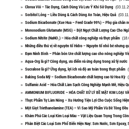
Clorua Vôi – Tác Dụng, Cách Dùng Và Lưu Ý Khi Sử Dụng
(03.11.2
Sorbitol Lỏng – Liều Dùng & Cách Dùng An Toàn, Hiệu Quả
(03.11
Sodium Bicarbonate (Xue Hua – Feed Grade 99%) – Phụ gia chăn nu
Monosodium Glutamate (MSG) – Bột Ngọt Chất Lượng Cao Cho N
Sodium Nitrite (NaNO₂) – Hóa chất công nghiệp và thực phẩm
(18.
Những điều thú vị về nguyên tố Hidro – Nguyên tố nhỏ bé nhưng q
Đạm Ninh Bình – Phân bón Ure chất lượng cao cho nông nghiệp Vi
Aqua-Org là gì? Công dụng, ưu điểm và ứng dụng trong xử lý nước
Sucralose là gì? Ứng dụng, lợi ích và độ an toàn trong thực phẩm
(
Baking Soda Mỹ – Sodium Bicarbonate chất lượng cao từ Hoa Kỳ
(
Sulfamic Acid – Hóa Chất Làm Sạch Công Nghiệp Mạnh Mẽ, Hiệu Q
AMMONIUM BIFLUORIDE – HÓA CHẤT XỬ LÝ BỀ MẶT KIM LOẠI VÀ
Thực Phẩm Tự Làm Nóng – Xu Hướng Tiện Lợi Cho Cuộc Sống Hiện
Một Giọt Triethanolamine (TEA) – Vì Sao Mỹ Phẩm Và Bê Tông Đề
Khám Phá Các Loại Kim Loại Màu – Vật Liệu Quan Trọng Trong Côn
Phân Biệt Các Loại Sơn Phổ Biến Hiện Nay: Sơn Nước, Sơn Epoxy, 