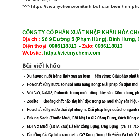
>>>
https://vietmychem.com/tinh-bot-san-bien-tinh-p
CÔNG TY CỔ PHẦN XUẤT NHẬP KHẨU HÓA CHẤ
Địa chỉ:
Số 9 Đường 5 (Phạm Hùng), Bình Hưng, 
Điện thoại:
0986118813 -
Zalo:
0986118813
Website:
https://vietmychem.com
Bài viết khác
Xu hướng nuôi trồng thủy sản an toàn – bền vững: Giải pháp phát t
Hóa chất xử lý nước ao nuôi mùa nắng nóng: Giải pháp ổn định môi
Vôi CaO, CaCO3, Dolomite trong nuôi trồng thủy sản: Công dụng, ph
Zeolite – Khoáng chất hấp thụ khí độc trong ao nuôi thủy sản hiệu
Hóa chất xử lý nước thải dệt nhuộm: Giải pháp hiệu quả cho ngành
Baking Soda (Thuốc Muối, Bột Nở) Là Gì? Công Dụng, Cách Dùng 
EDTA 2 Muối (EDTA 2Na) Là Gì? Công Dụng, Ứng Dụng
(29.11.202
Dầu Ông Già Cyclohexanone Là Gì? Công Dụng, Ưu Điểm Và Lưu Ý 