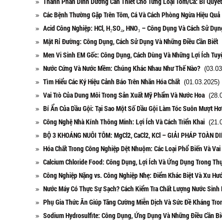
Thành Phần Dinh Dưỡng Cần Thiết Cho Từng Loại Tôm/Cá: Bí Quyết 
Các Bệnh Thường Gặp Trên Tôm, Cá Và Cách Phòng Ngừa Hiệu Quả
Acid Công Nghiệp: HCl, H₂SO₄, HNO₃ – Công Dụng Và Cách Sử Dụn
Mật Rỉ Đường: Công Dụng, Cách Sử Dụng Và Những Điều Cần Biết
(
Men Vi Sinh EM Gốc: Công Dụng, Cách Dùng Và Những Lợi Ích Tuyệ
Nước Cứng Và Nước Mềm: Chúng Khác Nhau Như Thế Nào?
(03.03
Tìm Hiểu Các Ký Hiệu Cảnh Báo Trên Nhãn Hóa Chất
(01.03.2025)
Vai Trò Của Dung Môi Trong Sản Xuất Mỹ Phẩm Và Nước Hoa
(28.0
Bí Ẩn Của Dầu Gội: Tại Sao Một Số Dầu Gội Làm Tóc Suôn Mượt H
Công Nghệ Nhà Kính Thông Minh: Lợi Ích Và Cách Triển Khai
(21.0
BỘ 3 KHOÁNG NUÔI TÔM: MgCl2, CaCl2, KCl – GIẢI PHÁP TOÀN 
Hóa Chất Trong Công Nghiệp Dệt Nhuộm: Các Loại Phổ Biến Và Vai 
Calcium Chloride Food: Công Dụng, Lợi Ích Và Ứng Dụng Trong T
Công Nghiệp Nặng vs. Công Nghiệp Nhẹ: Điểm Khác Biệt Và Xu Hướ
Nước Máy Có Thực Sự Sạch? Cách Kiểm Tra Chất Lượng Nước Sinh 
Phụ Gia Thức Ăn Giúp Tăng Cường Miễn Dịch Và Sức Đề Kháng Tro
Sodium Hydrosulfite: Công Dụng, Ứng Dụng Và Những Điều Cần Bi