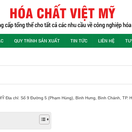
ÁC
QUY TRÌNH SẢN XUẤT
TIN TỨC
LIÊN HỆ
TU
 chỉ: Số 9 Đường 5 (Phạm Hùng), Bình Hưng, Bình Chánh, TP. HCM