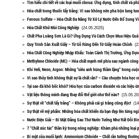
Tìm hiểu chi tiết về các loại muối clorua: Ứng dụng, tính chất và phâ
Hóa chất trong thuốc tẩy trắng: Vì sao không nên pha trộn lung tu
Ferrous Sulfate – Hóa Chất Đa Năng Từ Xử Lý Nước Đến Bổ Sung V
Hóa Chất Khử Mùi Công Nghiệp
(24.05.2025)
Chất Pha Loãng Sơn Là Gì? Ứng Dụng Và Cách Chọn Mua Hiệu Quả
Quy Trình Sản Xuất Giấy – Từ Gỗ Rừng Đến Tờ Giấy Hoàn Chỉnh
(23
Hóa Chất Công Nghiệp Nhập Khẩu: Toàn Cảnh Thị Trường, Ứng Dụn
Methylene Chloride (MC) – Hóa chất mạnh mẽ phía sau ngành công 
Khí Heli, Neon, Argon: Những “siêu anh hùng thầm lặng” trong cuộ
Vì sao thủy tinh không thật sự là chất rắn? – Câu chuyện hóa học c
Tại sao đá khô bốc khói? Hóa học của carbon dioxide và các hiệu ứn
Vật liệu thông minh đang thay đổi thế giới như thế nào?
(15.05.20
Sự thật về “chất tẩy trắng” – Không phải cái gì trắng cũng độc!
(14
Sự thật về mỹ phẩm: Những hóa chất khiến da bạn đẹp lên từng ng
Nước Điện Giải – Bí Mật Đằng Sau Thứ Nước Tưởng Như Rất Đỗi B
7 “Chất xúc tác” thần kỳ trong nông nghiệp: Khám phá những loại
Bí mật của muối lạnh: Ammonium Chloride – Chất rắn tưởng thườn