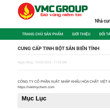
TRANG CHỦ SẢN PHẨM
GIỚI THIỆU
ĐỐI T
CUNG CẤP TINH BỘT SẮN BIẾN TÍNH
Ngày đăng : 19/09/2024 - 11:09 AM
CÔNG TY CỔ PHẦN XUẤT NHẬP KHẨU HÓA CHẤT VIỆT MỸ Địa
https://vietmychem.com
Mục Lục