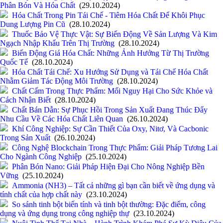
Phân Bón Và Hóa Chất
(29.10.2024)
Hóa Chất Trong Pin Tái Chế - Tiêm Hóa Chất Để Khôi Phục
Dung Lượng Pin Cũ
(28.10.2024)
Thuốc Bảo Vệ Thực Vật: Sự Biến Động Về Sản Lượng Và Kim
Ngạch Nhập Khẩu Trên Thị Trường
(28.10.2024)
Biến Động Giá Hóa Chất: Những Ảnh Hưởng Từ Thị Trường
Quốc Tế
(28.10.2024)
Hóa Chất Tái Chế: Xu Hướng Sử Dụng và Tái Chế Hóa Chất
Nhằm Giảm Tác Động Môi Trường
(28.10.2024)
Chất Cấm Trong Thực Phẩm: Mối Nguy Hại Cho Sức Khỏe và
Cách Nhận Biết
(28.10.2024)
Chất Bán Dẫn: Sự Phục Hồi Trong Sản Xuất Đang Thúc Đẩy
Nhu Cầu Về Các Hóa Chất Liên Quan
(26.10.2024)
Khí Công Nghiệp: Sự Cần Thiết Của Oxy, Nitơ, Và Cacbonic
Trong Sản Xuất
(26.10.2024)
Công Nghệ Blockchain Trong Thực Phẩm: Giải Pháp Tương Lai
Cho Ngành Công Nghiệp
(25.10.2024)
Phân Bón Nano: Giải Pháp Hiện Đại Cho Nông Nghiệp Bền
Vững
(25.10.2024)
Ammonia (NH3) – Tất cả những gì bạn cần biết về ứng dụng và
tính chất của hợp chất này
(23.10.2024)
So sánh tinh bột biến tính và tinh bột thường: Đặc điểm, công
dụng và ứng dụng trong công nghiệp thự
(23.10.2024)