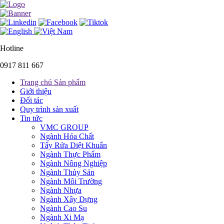
Hotline
0917 811 667
Trang chủ Sản phẩm
Giới thiệu
Đối tác
Quy trình sản xuất
Tin tức
VMC GROUP
Ngành Hóa Chất
Tẩy Rửa Diệt Khuẩn
Ngành Thực Phẩm
Ngành Nông Nghiệp
Ngành Thủy Sản
Ngành Môi Trường
Ngành Nhựa
Ngành Xây Dựng
Ngành Cao Su
Ngành Xi Mạ