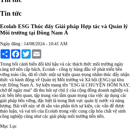
Chất phụ gia tạo cấu trúc
Chất phụ gia bảo quản
Tin tức
Chất phụ gia nem giò chả
Chất phụ gia bún mì phở
Chất phụ gia bánh kẹo kem
Ecolab ESG Thúc đẩy Giải pháp Hợp tác và Quản lý
Chất phụ gia nước giải khát
Môi trường tại Đông Nam Á
Chất phụ gia xúc xích
Chất phụ gia nước mắm
Ngày đăng : 14/08/2024 - 10:41 AM
Chất phụ gia rau củ quả
Chất phụ gia thạch rau câu
Share
Facebook
Twitter
Email
Chất phụ gia đậu hũ
HÓA CHẤT TẨY RỬA
Trong bối cảnh biến đổi khí hậu và các thách thức môi trường ngày
Tẩy rửa công nghiệp
càng trở nên cấp bách, Ecolab - công ty hàng đầu về phát triển bền
Tẩy rửa sinh hoạt
vững toàn cầu, đã tổ chức một sự kiện quan trọng nhằm thúc đẩy nhận
Tẩy rửa ô tô xe máy
thức và hành động về Quản trị Môi trường và Xã hội (ESG) tại khu
Tẩy cáu cặn đường ống
vực Đông Nam Á. Sự kiện mang tên "ESG là CHUYỆN HÔM NAY,
Tẩy rửa khác
chớ để ngày mai" đã thu hút sự chú ý của cộng đồng doanh nghiệp và
HÓA CHẤT THỦY SẢN
các bên liên quan, tập trung vào tầm quan trọng của việc áp dụng các
Hóa chất xử lý nước
giải pháp bền vững, đặc biệt là trong lĩnh vực quản lý nước và năng
Men đường ruột
lượng. Bài viết này sẽ đi sâu vào phân tích sự kiện, các vấn đề được
Men vi sinh EM gốc
thảo luận, và vai trò của Ecolab trong việc cung cấp hóa chất vệ sinh
Bổ sung khoáng chất
công nghiệp cũng như các giải pháp môi trường tiên tiến.
Bổ gan và giải độc gan
Phòng và trị bệnh
Mục Lục
Bổ sung dinh dưỡng tăng trọng