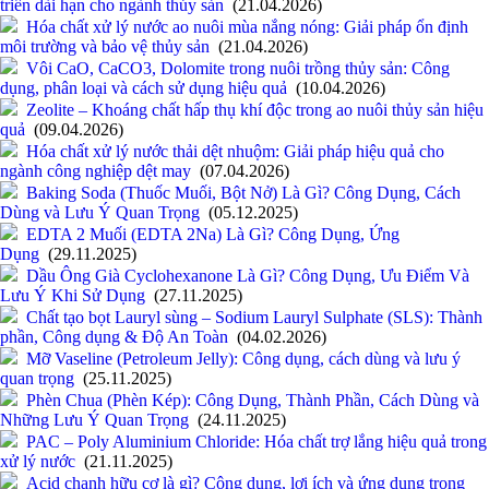
triển dài hạn cho ngành thủy sản
(21.04.2026)
Hóa chất xử lý nước ao nuôi mùa nắng nóng: Giải pháp ổn định
môi trường và bảo vệ thủy sản
(21.04.2026)
Vôi CaO, CaCO3, Dolomite trong nuôi trồng thủy sản: Công
dụng, phân loại và cách sử dụng hiệu quả
(10.04.2026)
Zeolite – Khoáng chất hấp thụ khí độc trong ao nuôi thủy sản hiệu
quả
(09.04.2026)
Hóa chất xử lý nước thải dệt nhuộm: Giải pháp hiệu quả cho
ngành công nghiệp dệt may
(07.04.2026)
Baking Soda (Thuốc Muối, Bột Nở) Là Gì? Công Dụng, Cách
Dùng và Lưu Ý Quan Trọng
(05.12.2025)
EDTA 2 Muối (EDTA 2Na) Là Gì? Công Dụng, Ứng
Dụng
(29.11.2025)
Dầu Ông Già Cyclohexanone Là Gì? Công Dụng, Ưu Điểm Và
Lưu Ý Khi Sử Dụng
(27.11.2025)
Chất tạo bọt Lauryl sùng – Sodium Lauryl Sulphate (SLS): Thành
phần, Công dụng & Độ An Toàn
(04.02.2026)
Mỡ Vaseline (Petroleum Jelly): Công dụng, cách dùng và lưu ý
quan trọng
(25.11.2025)
Phèn Chua (Phèn Kép): Công Dụng, Thành Phần, Cách Dùng và
Những Lưu Ý Quan Trọng
(24.11.2025)
PAC – Poly Aluminium Chloride: Hóa chất trợ lắng hiệu quả trong
xử lý nước
(21.11.2025)
Acid chanh hữu cơ là gì? Công dụng, lợi ích và ứng dụng trong