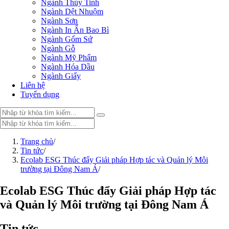
Ngành Thủy Tinh
Ngành Dệt Nhuộm
Ngành Sơn
Ngành In Ấn Bao Bì
Ngành Gốm Sứ
Ngành Gỗ
Ngành Mỹ Phẩm
Ngành Hóa Dầu
Ngành Giấy
Liên hệ
Tuyển dụng
Trang chủ
Trang chủ
/
Sản phẩm
Tin tức
/
Ecolab ESG Thúc đẩy Giải pháp Hợp tác và Quản lý Môi
PHỤ GIA THỰC PHẨM
trường tại Đông Nam Á
Tinh bột biến tính
/
Màu thực phẩm
Hương liệu thực phẩm
Ecolab ESG Thúc đẩy Giải pháp Hợp tác
Chất phụ gia điều vị tạo ngọt
và Quản lý Môi trường tại Đông Nam Á
Chất phụ gia oxy hóa giữ màu
Chất phụ gia nhũ hóa làm dày
Chất phụ gia chống đông vón
Tin tức