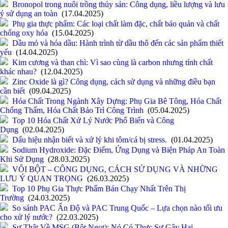
Bronopol trong nuôi trồng thủy sản: Công dụng, liều lượng và lưu
ý sử dụng an toàn
(17.04.2025)
Phụ gia thực phẩm: Các loại chất làm đặc, chất bảo quản và chất
chống oxy hóa
(15.04.2025)
Dầu mỏ và hóa dầu: Hành trình từ dầu thô đến các sản phẩm thiết
yếu
(14.04.2025)
Kim cương và than chì: Vì sao cùng là carbon nhưng tính chất
khác nhau?
(12.04.2025)
Zinc Oxide là gì? Công dụng, cách sử dụng và những điều bạn
cần biết
(09.04.2025)
Hóa Chất Trong Ngành Xây Dựng: Phụ Gia Bê Tông, Hóa Chất
Chống Thấm, Hóa Chất Bảo Trì Công Trình
(05.04.2025)
Top 10 Hóa Chất Xử Lý Nước Phổ Biến và Công
Dụng
(02.04.2025)
Dấu hiệu nhận biết và xử lý khi tôm/cá bị stress.
(01.04.2025)
Sodium Hydroxide: Đặc Điểm, Ứng Dụng và Biện Pháp An Toàn
Khi Sử Dụng
(28.03.2025)
VÔI BỘT – CÔNG DỤNG, CÁCH SỬ DỤNG VÀ NHỮNG
LƯU Ý QUAN TRỌNG
(26.03.2025)
Top 10 Phụ Gia Thực Phẩm Bán Chạy Nhất Trên Thị
Trường
(24.03.2025)
So sánh PAC Ấn Độ và PAC Trung Quốc – Lựa chọn nào tối ưu
cho xử lý nước?
(22.03.2025)
Sự Thật Về MSG (Bột Ngọt): Nó Có Thực Sự Gây Hại