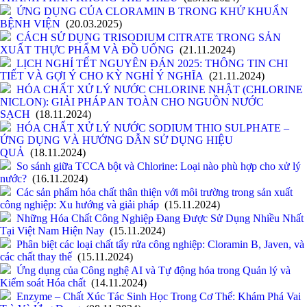
ỨNG DỤNG CỦA CLORAMIN B TRONG KHỬ KHUẨN
BỆNH VIỆN
(20.03.2025)
CÁCH SỬ DỤNG TRISODIUM CITRATE TRONG SẢN
XUẤT THỰC PHẨM VÀ ĐỒ UỐNG
(21.11.2024)
LỊCH NGHỈ TẾT NGUYÊN ĐÁN 2025: THÔNG TIN CHI
TIẾT VÀ GỢI Ý CHO KỲ NGHỈ Ý NGHĨA
(21.11.2024)
HÓA CHẤT XỬ LÝ NƯỚC CHLORINE NHẬT (CHLORINE
NICLON): GIẢI PHÁP AN TOÀN CHO NGUỒN NƯỚC
SẠCH
(18.11.2024)
HÓA CHẤT XỬ LÝ NƯỚC SODIUM THIO SULPHATE –
ỨNG DỤNG VÀ HƯỚNG DẪN SỬ DỤNG HIỆU
QUẢ
(18.11.2024)
So sánh giữa TCCA bột và Chlorine: Loại nào phù hợp cho xử lý
nước?
(16.11.2024)
Các sản phẩm hóa chất thân thiện với môi trường trong sản xuất
công nghiệp: Xu hướng và giải pháp
(15.11.2024)
Những Hóa Chất Công Nghiệp Đang Được Sử Dụng Nhiều Nhất
Tại Việt Nam Hiện Nay
(15.11.2024)
Phân biệt các loại chất tẩy rửa công nghiệp: Cloramin B, Javen, và
các chất thay thế
(15.11.2024)
Ứng dụng của Công nghệ AI và Tự động hóa trong Quản lý và
Kiểm soát Hóa chất
(14.11.2024)
Enzyme – Chất Xúc Tác Sinh Học Trong Cơ Thể: Khám Phá Vai