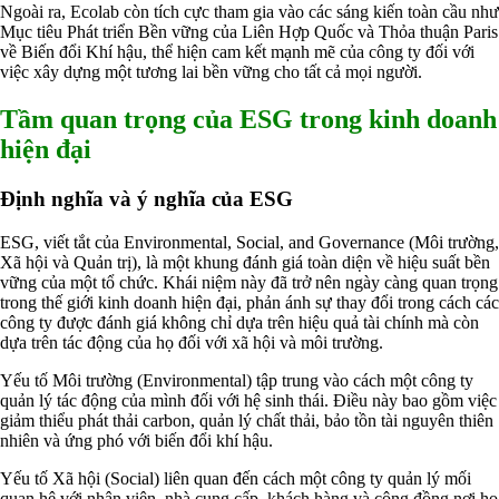
Ngoài ra, Ecolab còn tích cực tham gia vào các sáng kiến toàn cầu như
Mục tiêu Phát triển Bền vững của Liên Hợp Quốc và Thỏa thuận Paris
về Biến đổi Khí hậu, thể hiện cam kết mạnh mẽ của công ty đối với
việc xây dựng một tương lai bền vững cho tất cả mọi người.
Tầm quan trọng của ESG trong kinh doanh
hiện đại
Định nghĩa và ý nghĩa của ESG
ESG, viết tắt của Environmental, Social, and Governance (Môi trường,
Xã hội và Quản trị), là một khung đánh giá toàn diện về hiệu suất bền
vững của một tổ chức. Khái niệm này đã trở nên ngày càng quan trọng
trong thế giới kinh doanh hiện đại, phản ánh sự thay đổi trong cách các
công ty được đánh giá không chỉ dựa trên hiệu quả tài chính mà còn
dựa trên tác động của họ đối với xã hội và môi trường.
Yếu tố Môi trường (Environmental) tập trung vào cách một công ty
quản lý tác động của mình đối với hệ sinh thái. Điều này bao gồm việc
giảm thiểu phát thải carbon, quản lý chất thải, bảo tồn tài nguyên thiên
nhiên và ứng phó với biến đổi khí hậu.
Yếu tố Xã hội (Social) liên quan đến cách một công ty quản lý mối
quan hệ với nhân viên, nhà cung cấp, khách hàng và cộng đồng nơi họ