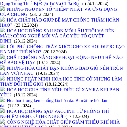
Dụng Trong Thiết Bị Điện Tử Và Chữa Bệnh
(24.12.2024)
NHỮNG NGUYÊN TỐ "HIẾM" NHẤT VÀ ỨNG DỤNG
CỦA CHÚNG
(23.12.2024)
HÓA CHẤT NÀO GIÚP BỀ MẶT CHỐNG THẤM HOÀN
HẢO?
(23.12.2024)
HÓA HỌC ĐẰNG SAU SON MÔI LÂU TRÔI VÀ BỀN
MÀU: CÔNG NGHỆ MỚI VÀ CÁC YẾU TỐ QUYẾT
ĐỊNH
(23.12.2024)
LỚP PHỦ CHỐNG TRẦY XƯỚC CHO XE HƠI ĐƯỢC TẠO
RA NHƯ THẾ NÀO?
(20.12.2024)
CHẤT CHỐNG NẮNG SPF HOẠT ĐỘNG NHƯ THẾ NÀO
ĐỂ BẢO VỆ DA?
(19.12.2024)
NHỮNG HÓA CHẤT BẠN KHÔNG BAO GIỜ NÊN TRỘN
LẪN VỚI NHAU
(19.12.2024)
NHỮNG PHÁT MINH HÓA HỌC TÌNH CỜ NHƯNG LÀM
THAY ĐỔI THẾ GIỚI
(18.12.2024)
HÓA HỌC CỦA TÌNH YÊU: ĐIỀU GÌ XẢY RA KHI BẠN
YÊU?
(18.12.2024)
Hóa học trong kem chống lão hóa da: Bí mật trẻ hóa làn
da.
(17.12.2024)
HÓA HỌC ĐẰNG SAU VACCINE: TỪ PHÒNG THÍ
NGHIỆM ĐẾN CƠ THỂ NGƯỜI
(17.12.2024)
CÔNG NGHỆ HÓA CHẤT GIÚP GIẢM THIỂU KHÍ NHÀ