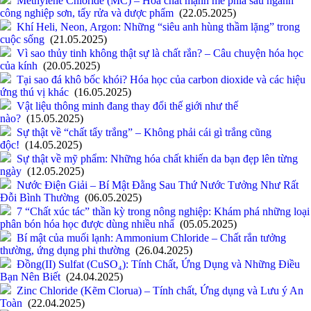
Methylene Chloride (MC) – Hóa chất mạnh mẽ phía sau ngành
công nghiệp sơn, tẩy rửa và dược phẩm
(22.05.2025)
Khí Heli, Neon, Argon: Những “siêu anh hùng thầm lặng” trong
cuộc sống
(21.05.2025)
Vì sao thủy tinh không thật sự là chất rắn? – Câu chuyện hóa học
của kính
(20.05.2025)
Tại sao đá khô bốc khói? Hóa học của carbon dioxide và các hiệu
ứng thú vị khác
(16.05.2025)
Vật liệu thông minh đang thay đổi thế giới như thế
nào?
(15.05.2025)
Sự thật về “chất tẩy trắng” – Không phải cái gì trắng cũng
độc!
(14.05.2025)
Sự thật về mỹ phẩm: Những hóa chất khiến da bạn đẹp lên từng
ngày
(12.05.2025)
Nước Điện Giải – Bí Mật Đằng Sau Thứ Nước Tưởng Như Rất
Đỗi Bình Thường
(06.05.2025)
7 “Chất xúc tác” thần kỳ trong nông nghiệp: Khám phá những loại
phân bón hóa học được dùng nhiều nhấ
(05.05.2025)
Bí mật của muối lạnh: Ammonium Chloride – Chất rắn tưởng
thường, ứng dụng phi thường
(26.04.2025)
Đồng(II) Sulfat (CuSO₄): Tính Chất, Ứng Dụng và Những Điều
Bạn Nên Biết
(24.04.2025)
Zinc Chloride (Kẽm Clorua) – Tính chất, Ứng dụng và Lưu ý An
Toàn
(22.04.2025)