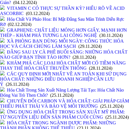
Giản?
(04.12.2024)
VITAMIN C CÓ THỰC SỰ THẦN KỲ? HIỂU RÕ VỀ ACID
ASCORBIC
(03.12.2024)
Hóa Chất Và Pháo Hoa: Bí Mật Đằng Sau Màn Trình Diễn Rực
Rỡ
(02.12.2024)
GRAPHENE: CHẤT LIỆU MỎNG HƠN GIẤY, MẠNH HƠN
THÉP – KHÁM PHÁ TƯƠNG LAI CÔNG NGHỆ
(30.11.2024)
XÀ PHÒNG BẠN DÙNG MỖI NGÀY: CÔNG THỨC HÓA
HỌC VÀ CÁCH CHÚNG LÀM SẠCH
(29.11.2024)
ĐẰNG SAU LY CÀ PHÊ BUỔI SÁNG: NHỮNG HÓA CHẤT
NÀO GIÚP BẠN TỈNH TÁO HƠN?
(28.11.2024)
KHÁM PHÁ CÁC LOẠI HÓA CHẤT MỚI CÓ TIỀM NĂNG
THAY THẾ HÓA CHẤT TRUYỀN THỐNG
(28.11.2024)
CÁC QUY ĐỊNH MỚI NHẤT VỀ AN TOÀN KHI SỬ DỤNG
HÓA CHẤT: NHỮNG ĐIỀU DOANH NGHIỆP CẦN LƯU
Ý
(26.11.2024)
Hóa Chất Trong Sản Xuất Năng Lượng Tái Tạo: Hóa Chất Nào
Đóng Vai Trò Then Chốt?
(25.11.2024)
CHUYỂN ĐỔI CARBON VÀ HÓA CHẤT: GIẢI PHÁP GIẢM
THIỂU PHÁT THẢI VÀ BẢO VỆ MÔI TRƯỜNG
(25.11.2024)
ỨNG DỤNG HÓA CHẤT TRONG SẢN XUẤT MỸ PHẨM:
TỪ NGUYÊN LIỆU ĐẾN SẢN PHẨM CUỐI CÙNG
(25.11.2024)
HÓA CHẤT TRONG NGÀNH DƯỢC PHẨM: NHỮNG
THÀNH PHẦN KHÔNG THỂ THIẾU
(23.11.2024)