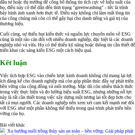
đầu tư hoặc thị trường để công bố thông tin tích cực về hiệu suất của
họ, điều này có thể dẫn đến tình trạng "greenwashing" - tức là trình
bày hình ảnh xanh hơn thực tế. Điều này không chỉ làm mất lòng tin
của công chúng mà còn có thể gây hại cho danh tiếng và giá trị của
thương hiệu.
Cuối cùng, sự thiếu hụt kiến thức và nguồn lực chuyên môn về ESG
cũng là một rào cản đối với nhiều doanh nghiệp, đặc biệt là các doanh
nghiệp nhỏ và vừa. Họ có thể thiếu kỹ năng hoặc thông tin cần thiết để
triển khai các sáng kiến ESG một cách hiệu quả.
Kết luận
Việc tích hợp ESG vào chiến lược kinh doanh không chỉ mang lại lợi
ích đáng kể cho doanh nghiệp mà còn góp phần thúc đẩy sự phát triển
bền vững của cộng đồng và môi trường. Mặc dù còn nhiều thách thức
trong việc thực hiện và đo lường hiệu suất ESG, nhưng những nỗ lực
này là rất cần thiết trong việc xây dựng một tương lai tốt đẹp hơn cho
tất cả mọi người. Các doanh nghiệp nên xem xét cam kết mạnh mẽ đối
với ESG như một phần không thể thiếu trong quá trình phát triển bền
vững của họ.
Bài viết khác
Xu hướng nuôi trồng thủy sản an toàn – bền vững: Giải pháp phát