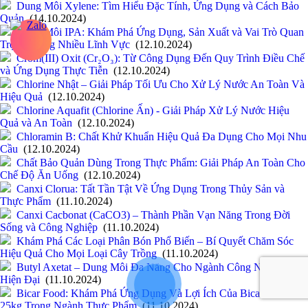
Dung Môi Xylene: Tìm Hiểu Đặc Tính, Ứng Dụng và Cách Bảo
Quản
(14.10.2024)
Dung Môi IPA: Khám Phá Ứng Dụng, Sản Xuất và Vai Trò Quan
Trọng Trong Nhiều Lĩnh Vực
(12.10.2024)
Crom(III) Oxit (Cr₂O₃): Từ Công Dụng Đến Quy Trình Điều Chế
và Ứng Dụng Thực Tiễn
(12.10.2024)
Chlorine Nhật – Giải Pháp Tối Ưu Cho Xử Lý Nước An Toàn Và
Hiệu Quả
(12.10.2024)
Chlorine Aquafit (Chlorine Ấn) - Giải Pháp Xử Lý Nước Hiệu
Quả và An Toàn
(12.10.2024)
Chloramin B: Chất Khử Khuẩn Hiệu Quả Đa Dụng Cho Mọi Nhu
Cầu
(12.10.2024)
Chất Bảo Quản Dùng Trong Thực Phẩm: Giải Pháp An Toàn Cho
Chế Độ Ăn Uống
(12.10.2024)
Canxi Clorua: Tất Tần Tật Về Ứng Dụng Trong Thủy Sản và
Thực Phẩm
(11.10.2024)
Canxi Cacbonat (CaCO3) – Thành Phần Vạn Năng Trong Đời
Sống và Công Nghiệp
(11.10.2024)
Khám Phá Các Loại Phân Bón Phổ Biến – Bí Quyết Chăm Sóc
Hiệu Quả Cho Mọi Loại Cây Trồng
(11.10.2024)
Butyl Axetat – Dung Môi Đa Năng Cho Ngành Công Nghiệp
Hiện Đại
(11.10.2024)
Bicar Food: Khám Phá Ứng Dụng Và Lợi Ích Của Bicar Food
25kg Trong Ngành Thực Phẩm
(11.10.2024)