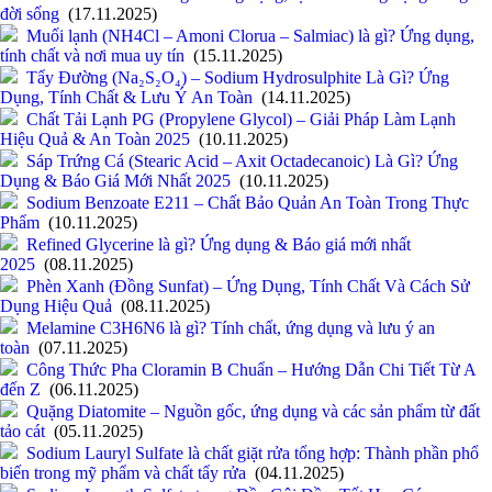
đời sống
(17.11.2025)
Muối lạnh (NH4Cl – Amoni Clorua – Salmiac) là gì? Ứng dụng,
tính chất và nơi mua uy tín
(15.11.2025)
Tẩy Đường (Na₂S₂O₄) – Sodium Hydrosulphite Là Gì? Ứng
Dụng, Tính Chất & Lưu Ý An Toàn
(14.11.2025)
Chất Tải Lạnh PG (Propylene Glycol) – Giải Pháp Làm Lạnh
Hiệu Quả & An Toàn 2025
(10.11.2025)
Sáp Trứng Cá (Stearic Acid – Axit Octadecanoic) Là Gì? Ứng
Dụng & Báo Giá Mới Nhất 2025
(10.11.2025)
Sodium Benzoate E211 – Chất Bảo Quản An Toàn Trong Thực
Phẩm
(10.11.2025)
Refined Glycerine là gì? Ứng dụng & Báo giá mới nhất
2025
(08.11.2025)
Phèn Xanh (Đồng Sunfat) – Ứng Dụng, Tính Chất Và Cách Sử
Dụng Hiệu Quả
(08.11.2025)
Melamine C3H6N6 là gì? Tính chất, ứng dụng và lưu ý an
toàn
(07.11.2025)
Công Thức Pha Cloramin B Chuẩn – Hướng Dẫn Chi Tiết Từ A
đến Z
(06.11.2025)
Quặng Diatomite – Nguồn gốc, ứng dụng và các sản phẩm từ đất
tảo cát
(05.11.2025)
Sodium Lauryl Sulfate là chất giặt rửa tổng hợp: Thành phần phổ
biến trong mỹ phẩm và chất tẩy rửa
(04.11.2025)