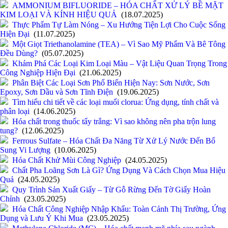
AMMONIUM BIFLUORIDE – HÓA CHẤT XỬ LÝ BỀ MẶT
KIM LOẠI VÀ KÍNH HIỆU QUẢ
(18.07.2025)
Thực Phẩm Tự Làm Nóng – Xu Hướng Tiện Lợi Cho Cuộc Sống
Hiện Đại
(11.07.2025)
Một Giọt Triethanolamine (TEA) – Vì Sao Mỹ Phẩm Và Bê Tông
Đều Dùng?
(05.07.2025)
Khám Phá Các Loại Kim Loại Màu – Vật Liệu Quan Trọng Trong
Công Nghiệp Hiện Đại
(21.06.2025)
Phân Biệt Các Loại Sơn Phổ Biến Hiện Nay: Sơn Nước, Sơn
Epoxy, Sơn Dầu và Sơn Tĩnh Điện
(19.06.2025)
Tìm hiểu chi tiết về các loại muối clorua: Ứng dụng, tính chất và
phân loại
(14.06.2025)
Hóa chất trong thuốc tẩy trắng: Vì sao không nên pha trộn lung
tung?
(12.06.2025)
Ferrous Sulfate – Hóa Chất Đa Năng Từ Xử Lý Nước Đến Bổ
Sung Vi Lượng
(10.06.2025)
Hóa Chất Khử Mùi Công Nghiệp
(24.05.2025)
Chất Pha Loãng Sơn Là Gì? Ứng Dụng Và Cách Chọn Mua Hiệu
Quả
(24.05.2025)
Quy Trình Sản Xuất Giấy – Từ Gỗ Rừng Đến Tờ Giấy Hoàn
Chỉnh
(23.05.2025)
Hóa Chất Công Nghiệp Nhập Khẩu: Toàn Cảnh Thị Trường, Ứng
Dụng và Lưu Ý Khi Mua
(23.05.2025)