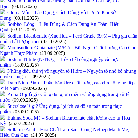
Sodium Laureth Sulfate trong Dầu Gội Đầu: Tốt Hay Có
Hại?
(04.11.2025)
Clorua Vôi – Tác Dụng, Cách Dùng Và Lưu Ý Khi Sử
Dụng
(03.11.2025)
Sorbitol Lỏng – Liều Dùng & Cách Dùng An Toàn, Hiệu
Quả
(03.11.2025)
Sodium Bicarbonate (Xue Hua – Feed Grade 99%) – Phụ gia chăn
nuôi chất lượng cao
(02.10.2025)
Monosodium Glutamate (MSG) – Bột Ngọt Chất Lượng Cao Cho
Ngành Thực Phẩm
(23.09.2025)
Sodium Nitrite (NaNO₂) – Hóa chất công nghiệp và thực
phẩm
(18.09.2025)
Những điều thú vị về nguyên tố Hidro – Nguyên tố nhỏ bé nhưng
quyền năng
(11.09.2025)
Đạm Ninh Bình – Phân bón Ure chất lượng cao cho nông nghiệp
Việt Nam
(09.09.2025)
Aqua-Org là gì? Công dụng, ưu điểm và ứng dụng trong xử lý
nước
(09.09.2025)
Sucralose là gì? Ứng dụng, lợi ích và độ an toàn trong thực
phẩm
(05.09.2025)
Baking Soda Mỹ – Sodium Bicarbonate chất lượng cao từ Hoa
Kỳ
(25.07.2025)
Sulfamic Acid – Hóa Chất Làm Sạch Công Nghiệp Mạnh Mẽ,
Hiệu Quả Cao
(24.07.2025)