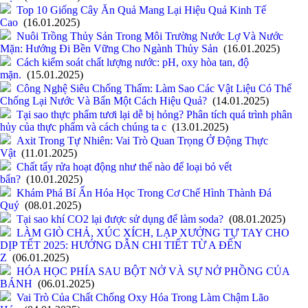
Top 10 Giống Cây Ăn Quả Mang Lại Hiệu Quả Kinh Tế
Cao
(16.01.2025)
Nuôi Trồng Thủy Sản Trong Môi Trường Nước Lợ Và Nước
Mặn: Hướng Đi Bền Vững Cho Ngành Thủy Sản
(16.01.2025)
Cách kiểm soát chất lượng nước: pH, oxy hòa tan, độ
mặn.
(15.01.2025)
Công Nghệ Siêu Chống Thấm: Làm Sao Các Vật Liệu Có Thể
Chống Lại Nước Và Bẩn Một Cách Hiệu Quả?
(14.01.2025)
Tại sao thực phẩm tươi lại dễ bị hỏng? Phân tích quá trình phân
hủy của thực phẩm và cách chúng ta c
(13.01.2025)
Axit Trong Tự Nhiên: Vai Trò Quan Trọng Ở Động Thực
Vật
(11.01.2025)
Chất tẩy rửa hoạt động như thế nào để loại bỏ vết
bẩn?
(10.01.2025)
Khám Phá Bí Ẩn Hóa Học Trong Cơ Chế Hình Thành Đá
Quý
(08.01.2025)
Tại sao khí CO2 lại được sử dụng để làm soda?
(08.01.2025)
LÀM GIÒ CHẢ, XÚC XÍCH, LẠP XƯỞNG TỰ TAY CHO
DỊP TẾT 2025: HƯỚNG DẪN CHI TIẾT TỪ A ĐẾN
Z
(06.01.2025)
HÓA HỌC PHÍA SAU BỘT NỞ VÀ SỰ NỞ PHỒNG CỦA
BÁNH
(06.01.2025)
Vai Trò Của Chất Chống Oxy Hóa Trong Làm Chậm Lão