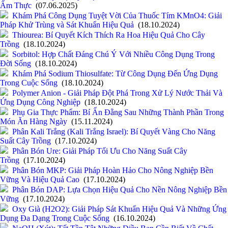
Ẩm Thực
(07.06.2025)
Khám Phá Công Dụng Tuyệt Vời Của Thuốc Tím KMnO4: Giải
Pháp Khử Trùng và Sát Khuẩn Hiệu Quả
(18.10.2024)
Thiourea: Bí Quyết Kích Thích Ra Hoa Hiệu Quả Cho Cây
Trồng
(18.10.2024)
Sorbitol: Hợp Chất Đáng Chú Ý Với Nhiều Công Dụng Trong
Đời Sống
(18.10.2024)
Khám Phá Sodium Thiosulfate: Từ Công Dụng Đến Ứng Dụng
Trong Cuộc Sống
(18.10.2024)
Polymer Anion - Giải Pháp Đột Phá Trong Xử Lý Nước Thải Và
Ứng Dụng Công Nghiệp
(18.10.2024)
Phụ Gia Thực Phẩm: Bí Ẩn Đằng Sau Những Thành Phần Trong
Món Ăn Hàng Ngày
(15.11.2024)
Phân Kali Trắng (Kali Trắng Israel): Bí Quyết Vàng Cho Năng
Suất Cây Trồng
(17.10.2024)
Phân Bón Ure: Giải Pháp Tối Ưu Cho Năng Suất Cây
Trồng
(17.10.2024)
Phân Bón MKP: Giải Pháp Hoàn Hảo Cho Nông Nghiệp Bền
Vững Và Hiệu Quả Cao
(17.10.2024)
Phân Bón DAP: Lựa Chọn Hiệu Quả Cho Nền Nông Nghiệp Bền
Vững
(17.10.2024)
Oxy Già (H2O2): Giải Pháp Sát Khuẩn Hiệu Quả Và Những Ứng
Dụng Đa Dạng Trong Cuộc Sống
(16.10.2024)