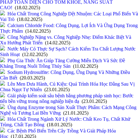
PHÁP TOÀN DIỆN CHO TÔM KHỎE, NĂNG SUẤT
CAO!
(18.02.2025)
Hóa Chất Trong Công Nghiệp Dệt Nhuộm: Các Loại Phổ Biến Và
Vai Trò
(18.02.2025)
Calcium Chloride Food: Công Dụng, Lợi Ích Và Ứng Dụng Trong
Thực Phẩm
(14.02.2025)
Công Nghiệp Nặng vs. Công Nghiệp Nhẹ: Điểm Khác Biệt Và
Xu Hướng Phát Triển
(14.02.2025)
Nước Máy Có Thực Sự Sạch? Cách Kiểm Tra Chất Lượng Nước
Sinh Hoạt
(12.02.2025)
Phụ Gia Thức Ăn Giúp Tăng Cường Miễn Dịch Và Sức Đề
Kháng Trong Nuôi Trồng Thủy Sản
(11.02.2025)
Sodium Hydrosulfite: Công Dụng, Ứng Dụng Và Những Điều
Cần Biết
(20.03.2025)
Lên Men Dưa Hành, Củ Kiệu: Quá Trình Hóa Học Đằng Sau Vị
Chua Ngọt Tự Nhiên
(23.01.2025)
Giải pháp kiểm soát sâu bệnh bằng phương pháp sinh học: Bước
tiến bền vững trong nông nghiệp hiện đạ
(23.01.2025)
Ứng dụng Enzyme trong Sản Xuất Thực Phẩm: Cách Mạng Công
Nghệ và Tương Lai Bền Vững
(21.01.2025)
Hóa Chất Trong Ngành Xử Lý Nước: Chất Keo Tụ, Chất Khử
Trùng, Chất Tạo Bông
(18.01.2025)
Các Bệnh Phổ Biến Trên Cây Trồng Và Giải Pháp Hóa
Học
(17.01.2025)