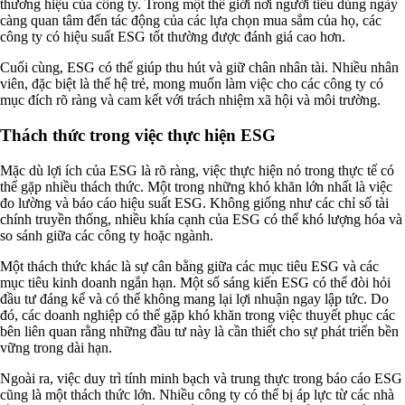
thương hiệu của công ty. Trong một thế giới nơi người tiêu dùng ngày
càng quan tâm đến tác động của các lựa chọn mua sắm của họ, các
công ty có hiệu suất ESG tốt thường được đánh giá cao hơn.
Cuối cùng, ESG có thể giúp thu hút và giữ chân nhân tài. Nhiều nhân
viên, đặc biệt là thế hệ trẻ, mong muốn làm việc cho các công ty có
mục đích rõ ràng và cam kết với trách nhiệm xã hội và môi trường.
Thách thức trong việc thực hiện ESG
Mặc dù lợi ích của ESG là rõ ràng, việc thực hiện nó trong thực tế có
thể gặp nhiều thách thức. Một trong những khó khăn lớn nhất là việc
đo lường và báo cáo hiệu suất ESG. Không giống như các chỉ số tài
chính truyền thống, nhiều khía cạnh của ESG có thể khó lượng hóa và
so sánh giữa các công ty hoặc ngành.
Một thách thức khác là sự cân bằng giữa các mục tiêu ESG và các
mục tiêu kinh doanh ngắn hạn. Một số sáng kiến ESG có thể đòi hỏi
đầu tư đáng kể và có thể không mang lại lợi nhuận ngay lập tức. Do
đó, các doanh nghiệp có thể gặp khó khăn trong việc thuyết phục các
bên liên quan rằng những đầu tư này là cần thiết cho sự phát triển bền
vững trong dài hạn.
Ngoài ra, việc duy trì tính minh bạch và trung thực trong báo cáo ESG
cũng là một thách thức lớn. Nhiều công ty có thể bị áp lực từ các nhà