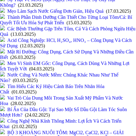
Không?
(21.03.2025)
Mẹo Làm Sạch Nước Giếng Đơn Giản, Hiệu Quả
(17.03.2025)
Thành Phần Dinh Dưỡng Cần Thiết Cho Từng Loại Tôm/Cá: Bí
Quyết Tối Ưu Hóa Sự Phát Triển
(15.03.2025)
Các Bệnh Thường Gặp Trên Tôm, Cá Và Cách Phòng Ngừa Hiệu
Quả
(13.03.2025)
Acid Công Nghiệp: HCl, H₂SO₄, HNO₃ – Công Dụng Và Cách
Sử Dụng
(12.03.2025)
Mật Rỉ Đường: Công Dụng, Cách Sử Dụng Và Những Điều Cần
Biết
(26.03.2025)
Men Vi Sinh EM Gốc: Công Dụng, Cách Dùng Và Những Lợi
Ích Tuyệt Vời
(04.03.2025)
Nước Cứng Và Nước Mềm: Chúng Khác Nhau Như Thế
Nào?
(03.03.2025)
Tìm Hiểu Các Ký Hiệu Cảnh Báo Trên Nhãn Hóa
Chất
(01.03.2025)
Vai Trò Của Dung Môi Trong Sản Xuất Mỹ Phẩm Và Nước
Hoa
(28.02.2025)
Bí Ẩn Của Dầu Gội: Tại Sao Một Số Dầu Gội Làm Tóc Suôn
Mượt Hơn?
(24.02.2025)
Công Nghệ Nhà Kính Thông Minh: Lợi Ích Và Cách Triển
Khai
(21.02.2025)
BỘ 3 KHOÁNG NUÔI TÔM: MgCl2, CaCl2, KCl – GIẢI