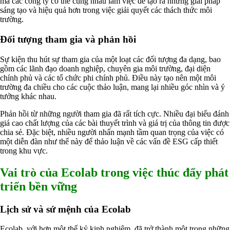
mà các công ty có thể cùng nhau làm việc để tạo ra những giải pháp
Ngành Cao Su
sáng tạo và hiệu quả hơn trong việc giải quyết các thách thức môi
Ngành Xi Mạ
trường.
Ngành Thủy Tinh
Ngành Dệt Nhuộm
Đối tượng tham gia và phản hồi
Ngành Sơn
Ngành In Ấn Bao Bì
Sự kiện thu hút sự tham gia của một loạt các đối tượng đa dạng, bao
Ngành Gốm Sứ
gồm các lãnh đạo doanh nghiệp, chuyên gia môi trường, đại diện
Ngành Gỗ
chính phủ và các tổ chức phi chính phủ. Điều này tạo nên một môi
Ngành Mỹ Phẩm
trường đa chiều cho các cuộc thảo luận, mang lại nhiều góc nhìn và ý
Ngành Hóa Dầu
tưởng khác nhau.
Ngành Giấy
Liên hệ
Phản hồi từ những người tham gia đã rất tích cực. Nhiều đại biểu đánh
Tuyển dụng
giá cao chất lượng của các bài thuyết trình và giá trị của thông tin được
chia sẻ. Đặc biệt, nhiều người nhấn mạnh tầm quan trọng của việc có
một diễn đàn như thế này để thảo luận về các vấn đề ESG cấp thiết
trong khu vực.
Vai trò của Ecolab trong việc thúc đẩy phát
triển bền vững
Lịch sử và sứ mệnh của Ecolab
Ecolab, với hơn một thế kỷ kinh nghiệm, đã trở thành một trong những