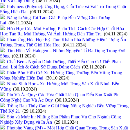
Trò Và Ứng Dụng
(08.11.2024)
Polymers (Polyme): Ứng Dụng, Cấu Trúc và Vai Trò Trong Cuộc
Sống Hiện Đại
(06.11.2024)
Năng Lượng Tái Tạo: Giải Pháp Bền Vững Cho Tương
Lai
(06.11.2024)
Hóa Học Của Mùi Hương: Phân Tích Cách Các Hợp Chất Hóa
Học Tạo Ra Mùi Hương Và Ảnh Hưởng Đến Tâm Trạ
(04.11.2024)
Phản Ứng Hóa Học Kỳ Thú: Khám Phá Những Hiện Tượng Ấn
Tượng Trong Thế Giới Hóa Học
(04.11.2024)
Tìm Hiểu Về Halogen – Nhóm Nguyên Tố Đa Dụng Trong Đời
Sống
(02.11.2024)
Chất Béo - Nguồn Dinh Dưỡng Thiết Yếu Cho Cơ Thể: Phân
Loại, Lợi Ích & Cách Sử Dụng Đúng Cách
(02.11.2024)
Phân Bón Hữu Cơ: Xu Hướng Tăng Trưởng Bền Vững Trong
Nông Nghiệp Hiện Đại
(30.10.2024)
Nhựa Sinh Học - Xu Hướng Mới Trong Sản Xuất Nhựa Bền
Vững
(30.10.2024)
Pin Và Ắc Quy: Các Hóa Chất Liên Quan Đến Sản Xuất Pin
Công Nghệ Cao Và Ắc Quy
(30.10.2024)
Trồng Rau Thủy Canh: Giải Pháp Nông Nghiệp Bền Vững Trong
Thế Kỷ 21
(29.10.2024)
Sơn và Mực In: Những Sản Phẩm Phục Vụ Cho Ngành Công
Nghiệp Xây Dựng và In Ấn
(29.10.2024)
Photpho Vàng (P4) – Một Hợp Chất Quan Trọng Trong Sản Xuất