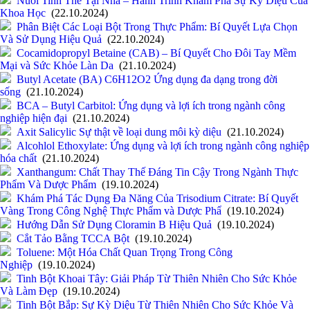
Nuôi Tinh Thể Tại Nhà – Hành Trình Khám Phá Sự Kỳ Diệu Của
Khoa Học
(22.10.2024)
Phân Biệt Các Loại Bột Trong Thực Phẩm: Bí Quyết Lựa Chọn
Và Sử Dụng Hiệu Quả
(22.10.2024)
Cocamidopropyl Betaine (CAB) – Bí Quyết Cho Đôi Tay Mềm
Mại và Sức Khỏe Làn Da
(21.10.2024)
Butyl Acetate (BA) C6H12O2 Ứng dụng đa dạng trong đời
sống
(21.10.2024)
BCA – Butyl Carbitol: Ứng dụng và lợi ích trong ngành công
nghiệp hiện đại
(21.10.2024)
Axit Salicylic Sự thật về loại dung môi kỳ diệu
(21.10.2024)
Alcohlol Ethoxylate: Ứng dụng và lợi ích trong ngành công nghiệp
hóa chất
(21.10.2024)
Xanthangum: Chất Thay Thế Đáng Tin Cậy Trong Ngành Thực
Phẩm Và Dược Phẩm
(19.10.2024)
Khám Phá Tác Dụng Đa Năng Của Trisodium Citrate: Bí Quyết
Vàng Trong Công Nghệ Thực Phẩm và Dược Phẩ
(19.10.2024)
Hướng Dẫn Sử Dụng Cloramin B Hiệu Quả
(19.10.2024)
Cắt Tảo Bằng TCCA Bột
(19.10.2024)
Toluene: Một Hóa Chất Quan Trọng Trong Công
Nghiệp
(19.10.2024)
Tinh Bột Khoai Tây: Giải Pháp Từ Thiên Nhiên Cho Sức Khỏe
Và Làm Đẹp
(19.10.2024)
Tinh Bột Bắp: Sự Kỳ Diệu Từ Thiên Nhiên Cho Sức Khỏe Và