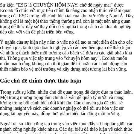
Nguyên liệu phân bón
Sự kiện "ESG là CHUYỆN HÔM NAY, chớ để ngày mai" được
Chế phẩm sinh học
Ecolab tổ chức với mục tiêu chính là nâng cao nhận thức về tầm quan
Nguyên liệu chăn nuôi
trọng của ESG trong bối cảnh hiện tại của khu vực Đông Nam Á. Đây
HÓA CHẤT XÂY DỰNG
không chỉ là một hội thảo thông thường mà còn là một nền tảng quan
Chống thấm sika
trọng để thúc đẩy sự thay đổi có ý nghĩa trong cách các doanh nghiệp
Silicone Dow Corning
tiếp cận với vấn đề phát triển bền vững.
Silicone KCC
Silicone Apollo
Ý nghĩa của sự kiện này nằm ở việc nó đã tạo ra một diễn đàn cho các
Silicone Kingbond
chuyên gia, lãnh đạo doanh nghiệp và các bên liên quan để thảo luận
Silicone Shinetsu
về những thách thức môi trường cấp bách và đưa ra các giải pháp khả
Keo Silicone
thi. Thông qua việc tập trung vào "chuyện hôm nay", Ecolab muốn
Hóa chất khác
nhấn mạnh rằng không còn thời gian để trì hoãn các hành động cần
Giới Thiệu
thiết nhằm bảo vệ môi trường và xây dựng một tương lai bền vững.
Đối tác
Quy trình sản xuất
Các chủ đề chính được thảo luận
Tin tức
VMC GROUP
Trong suốt sự kiện, nhiều chủ đề quan trọng đã được đưa ra thảo luận.
Ngành Hóa Chất
Một trong những trọng tâm chính là vấn đề quản lý nước và năng
Tẩy Rửa Diệt Khuẩn
lượng trong bối cảnh biến đổi khí hậu. Các chuyên gia đã chia sẻ
Ngành Thực Phẩm
những insight về cách các doanh nghiệp có thể tối ưu hóa việc sử
Ngành Nông Nghiệp
dụng tài nguyên này, đồng thời giảm thiểu tác động môi trường.
Ngành Thủy Sản
Ngành Môi Trường
Ngoài ra, sự kiện cũng tập trung vào việc thúc đẩy sự hợp tác giữa các
Ngành Nhựa
ngành công nghiệp khác nhau. Các đại biểu đã thảo luận về cách thức
Ngành Xây Dựng