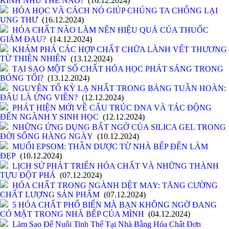
KÍNH NHƯ THẾ NÀO?
(16.12.2024)
HÓA HỌC VÀ CÁCH NÓ GIÚP CHÚNG TA CHỐNG LẠI
UNG THƯ
(16.12.2024)
HÓA CHẤT NÀO LÀM NÊN HIỆU QUẢ CỦA THUỐC
GIẢM ĐAU?
(14.12.2024)
KHÁM PHÁ CÁC HỢP CHẤT CHỮA LÀNH VẾT THƯƠNG
TỪ THIÊN NHIÊN
(13.12.2024)
TẠI SAO MỘT SỐ CHẤT HÓA HỌC PHÁT SÁNG TRONG
BÓNG TỐI?
(13.12.2024)
NGUYÊN TỐ KỲ LẠ NHẤT TRONG BẢNG TUẦN HOÀN:
ĐÂU LÀ ỨNG VIÊN?
(12.12.2024)
PHÁT HIỆN MỚI VỀ CẤU TRÚC DNA VÀ TÁC ĐỘNG
ĐẾN NGÀNH Y SINH HỌC
(12.12.2024)
NHỮNG ỨNG DỤNG BẤT NGỜ CỦA SILICA GEL TRONG
ĐỜI SỐNG HÀNG NGÀY
(10.12.2024)
MUỐI EPSOM: THẦN DƯỢC TỪ NHÀ BẾP ĐẾN LÀM
ĐẸP
(10.12.2024)
LỊCH SỬ PHÁT TRIỂN HÓA CHẤT VÀ NHỮNG THÀNH
TỰU ĐỘT PHÁ
(07.12.2024)
HÓA CHẤT TRONG NGÀNH DỆT MAY: TĂNG CƯỜNG
CHẤT LƯỢNG SẢN PHẨM
(07.12.2024)
5 HÓA CHẤT PHỔ BIẾN MÀ BẠN KHÔNG NGỜ ĐANG
CÓ MẶT TRONG NHÀ BẾP CỦA MÌNH
(04.12.2024)
Làm Sao Để Nuôi Tinh Thể Tại Nhà Bằng Hóa Chất Đơn