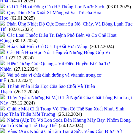
Hóa
(04.01.2025)
Cơ Chế Hoạt Động Của Hệ Thống Lọc Nước Sạch
(03.01.2025)
Quy Trình Sản Xuất Xi Măng và Vai Trò của Hóa
Học
(02.01.2025)
Phản Ứng Nhiệt Độ Cực Đoan: Sự Nổ, Cháy, Và Đông Lạnh Tức
Thì
(02.01.2025)
Các Loại Thuốc Điều Trị Bệnh Phổ Biến và Cơ Chế Hoạt
Động
(30.12.2024)
Hóa Chất Hiếm Có Giá Trị Đắt Hơn Vàng
(30.12.2024)
Các Nhà Hóa Học Nổi Tiếng và Những Đóng Góp Vĩ
Đại
(27.12.2024)
Hiện Tượng Cực Quang – Vũ Điệu Huyền Bí Của Tự
Nhiên
(27.12.2024)
Vai trò của vi chất dinh dưỡng và vitamin trong cơ
thể
(26.12.2024)
Thành Phần Hóa Học Của Sao Chổi Và Thiên
Thạch
(26.12.2024)
Thủy Ngân: Những Bí Mật Chết Người Của Chất Lỏng Kim Loại
Này
(25.12.2024)
Chitin: Một Chất Trong Vỏ Tôm Có Thể Sản Xuất Nhựa Sinh
Học Thân Thiện Môi Trường
(25.12.2024)
Nhôm (Al): Từ Vỏ Lon Soda Đến Khung Máy Bay, Nhôm Đóng
Vai Trò Không Thể Thay Thế
(24.12.2024)
Vàng (Au): Không Chỉ Làm Trang Sức, Vàng Còn Được Sử