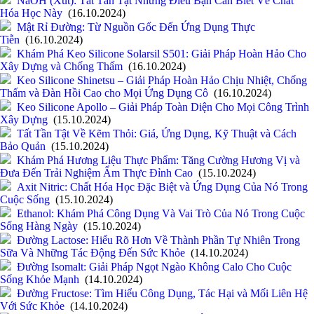
NaOH (Xút): Tất Tần Tật Những Điều Bạn Cần Biết Về Chất
Hóa Học Này
(16.10.2024)
Mật Rỉ Đường: Từ Nguồn Gốc Đến Ứng Dụng Thực
Tiễn
(16.10.2024)
Khám Phá Keo Silicone Solarsil S501: Giải Pháp Hoàn Hảo Cho
Xây Dựng và Chống Thấm
(16.10.2024)
Keo Silicone Shinetsu – Giải Pháp Hoàn Hảo Chịu Nhiệt, Chống
Thấm và Đàn Hồi Cao cho Mọi Ứng Dụng Cô
(16.10.2024)
Keo Silicone Apollo – Giải Pháp Toàn Diện Cho Mọi Công Trình
Xây Dựng
(15.10.2024)
Tất Tần Tật Về Kẽm Thỏi: Giá, Ứng Dụng, Kỹ Thuật và Cách
Bảo Quản
(15.10.2024)
Khám Phá Hương Liệu Thực Phẩm: Tăng Cường Hương Vị và
Đưa Đến Trải Nghiệm Ẩm Thực Đỉnh Cao
(15.10.2024)
Axit Nitric: Chất Hóa Học Đặc Biệt và Ứng Dụng Của Nó Trong
Cuộc Sống
(15.10.2024)
Ethanol: Khám Phá Công Dụng Và Vai Trò Của Nó Trong Cuộc
Sống Hàng Ngày
(15.10.2024)
Đường Lactose: Hiểu Rõ Hơn Về Thành Phần Tự Nhiên Trong
Sữa Và Những Tác Động Đến Sức Khỏe
(14.10.2024)
Đường Isomalt: Giải Pháp Ngọt Ngào Không Calo Cho Cuộc
Sống Khỏe Mạnh
(14.10.2024)
Đường Fructose: Tìm Hiểu Công Dụng, Tác Hại và Mối Liên Hệ
Với Sức Khỏe
(14.10.2024)