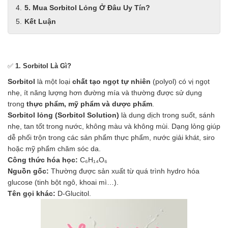
5. Mua Sorbitol Lỏng Ở Đâu Uy Tín?
Kết Luận
✅
1. Sorbitol Là Gì?
Sorbitol
là một loại
chất tạo ngọt tự nhiên
(polyol) có vị ngọt
nhẹ, ít năng lượng hơn đường mía và thường được sử dụng
trong
thực phẩm, mỹ phẩm và dược phẩm
.
Sorbitol lỏng (Sorbitol Solution)
là dung dịch trong suốt, sánh
nhẹ, tan tốt trong nước, không màu và không mùi. Dạng lỏng giúp
dễ phối trộn trong các sản phẩm thực phẩm, nước giải khát, siro
hoặc mỹ phẩm chăm sóc da.
Công thức hóa học:
C₆H₁₄O₆
Nguồn gốc:
Thường được sản xuất từ quá trình hydro hóa
glucose (tinh bột ngô, khoai mì…).
Tên gọi khác:
D-Glucitol.