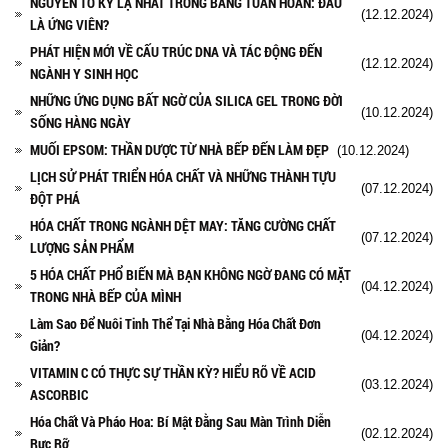
NGUYÊN TỐ KỲ LẠ NHẤT TRONG BẢNG TUẦN HOÀN: ĐÂU
(12.12.2024)
LÀ ỨNG VIÊN?
PHÁT HIỆN MỚI VỀ CẤU TRÚC DNA VÀ TÁC ĐỘNG ĐẾN
(12.12.2024)
NGÀNH Y SINH HỌC
NHỮNG ỨNG DỤNG BẤT NGỜ CỦA SILICA GEL TRONG ĐỜI
(10.12.2024)
SỐNG HÀNG NGÀY
MUỐI EPSOM: THẦN DƯỢC TỪ NHÀ BẾP ĐẾN LÀM ĐẸP
(10.12.2024)
LỊCH SỬ PHÁT TRIỂN HÓA CHẤT VÀ NHỮNG THÀNH TỰU
(07.12.2024)
ĐỘT PHÁ
HÓA CHẤT TRONG NGÀNH DỆT MAY: TĂNG CƯỜNG CHẤT
(07.12.2024)
LƯỢNG SẢN PHẨM
5 HÓA CHẤT PHỔ BIẾN MÀ BẠN KHÔNG NGỜ ĐANG CÓ MẶT
(04.12.2024)
TRONG NHÀ BẾP CỦA MÌNH
Làm Sao Để Nuôi Tinh Thể Tại Nhà Bằng Hóa Chất Đơn
(04.12.2024)
Giản?
VITAMIN C CÓ THỰC SỰ THẦN KỲ? HIỂU RÕ VỀ ACID
(03.12.2024)
ASCORBIC
Hóa Chất Và Pháo Hoa: Bí Mật Đằng Sau Màn Trình Diễn
(02.12.2024)
Rực Rỡ