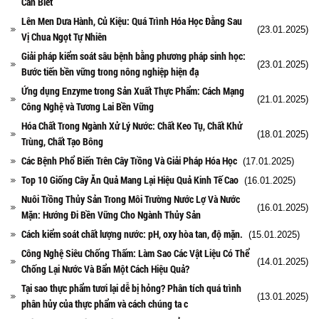
Cần Biết
Lên Men Dưa Hành, Củ Kiệu: Quá Trình Hóa Học Đằng Sau
(23.01.2025)
Vị Chua Ngọt Tự Nhiên
Giải pháp kiểm soát sâu bệnh bằng phương pháp sinh học:
(23.01.2025)
Bước tiến bền vững trong nông nghiệp hiện đạ
Ứng dụng Enzyme trong Sản Xuất Thực Phẩm: Cách Mạng
(21.01.2025)
Công Nghệ và Tương Lai Bền Vững
Hóa Chất Trong Ngành Xử Lý Nước: Chất Keo Tụ, Chất Khử
(18.01.2025)
Trùng, Chất Tạo Bông
Các Bệnh Phổ Biến Trên Cây Trồng Và Giải Pháp Hóa Học
(17.01.2025)
Top 10 Giống Cây Ăn Quả Mang Lại Hiệu Quả Kinh Tế Cao
(16.01.2025)
Nuôi Trồng Thủy Sản Trong Môi Trường Nước Lợ Và Nước
(16.01.2025)
Mặn: Hướng Đi Bền Vững Cho Ngành Thủy Sản
Cách kiểm soát chất lượng nước: pH, oxy hòa tan, độ mặn.
(15.01.2025)
Công Nghệ Siêu Chống Thấm: Làm Sao Các Vật Liệu Có Thể
(14.01.2025)
Chống Lại Nước Và Bẩn Một Cách Hiệu Quả?
Tại sao thực phẩm tươi lại dễ bị hỏng? Phân tích quá trình
(13.01.2025)
phân hủy của thực phẩm và cách chúng ta c