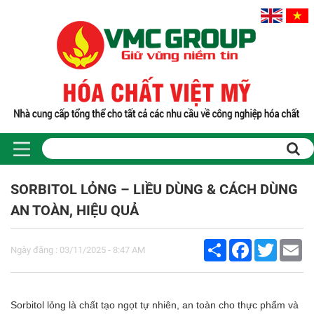
SORBITOL LỎNG – LIỀU DÙNG & CÁCH DÙNG
AN TOÀN, HIỆU QUẢ
Share
Facebook
Twitter
Em
Ngày đăng : 03/11/2025 - 8:47 AM
Sorbitol lỏng là chất tạo ngọt tự nhiên, an toàn cho thực phẩm và