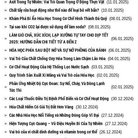
Axit Trong Tự Nhiên: Vai Trò Quan Trọng Ở Động Thực Vật
(11.01.2025)
Chất tẩy rửa hoạt động như thế nào để loại bỏ vết bẩn?
(10.01.2025)
Khám Phá Bí Ẩn Hóa Học Trong Cơ Chế Hình Thành Đá Quý
(08.01.2025)
Tại sao khí CO2 lại được sử dụng để làm soda?
(08.01.2025)
LÀM GIÒ CHẢ, XÚC XÍCH, LẠP XƯỞNG TỰ TAY CHO DỊP TẾT
(06.01.2025)
2025: HƯỚNG DẪN CHI TIẾT TỪ A ĐẾN Z
HÓA HỌC PHÍA SAU BỘT NỞ VÀ SỰ NỞ PHỒNG CỦA BÁNH
(06.01.2025)
Vai Trò Của Chất Chống Oxy Hóa Trong Làm Chậm Lão Hóa
(04.01.2025)
Cơ Chế Hoạt Động Của Hệ Thống Lọc Nước Sạch
(03.01.2025)
Quy Trình Sản Xuất Xi Măng và Vai Trò của Hóa Học
(02.01.2025)
Phản Ứng Nhiệt Độ Cực Đoan: Sự Nổ, Cháy, Và Đông Lạnh
(02.01.2025)
Tức Thì
Các Loại Thuốc Điều Trị Bệnh Phổ Biến và Cơ Chế Hoạt Động
(30.12.2024)
Hóa Chất Hiếm Có Giá Trị Đắt Hơn Vàng
(30.12.2024)
Các Nhà Hóa Học Nổi Tiếng và Những Đóng Góp Vĩ Đại
(27.12.2024)
Hiện Tượng Cực Quang – Vũ Điệu Huyền Bí Của Tự Nhiên
(27.12.2024)
Vai trò của vi chất dinh dưỡng và vitamin trong cơ thể
(26.12.2024)