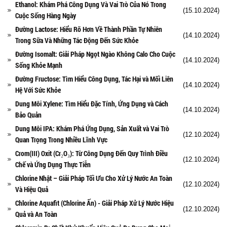
Ethanol: Khám Phá Công Dụng Và Vai Trò Của Nó Trong
(15.10.2024)
Cuộc Sống Hàng Ngày
Đường Lactose: Hiểu Rõ Hơn Về Thành Phần Tự Nhiên
(14.10.2024)
Trong Sữa Và Những Tác Động Đến Sức Khỏe
Đường Isomalt: Giải Pháp Ngọt Ngào Không Calo Cho Cuộc
(14.10.2024)
Sống Khỏe Mạnh
Đường Fructose: Tìm Hiểu Công Dụng, Tác Hại và Mối Liên
(14.10.2024)
Hệ Với Sức Khỏe
Dung Môi Xylene: Tìm Hiểu Đặc Tính, Ứng Dụng và Cách
(14.10.2024)
Bảo Quản
Dung Môi IPA: Khám Phá Ứng Dụng, Sản Xuất và Vai Trò
(12.10.2024)
Quan Trọng Trong Nhiều Lĩnh Vực
Crom(III) Oxit (Cr₂O₃): Từ Công Dụng Đến Quy Trình Điều
(12.10.2024)
Chế và Ứng Dụng Thực Tiễn
Chlorine Nhật – Giải Pháp Tối Ưu Cho Xử Lý Nước An Toàn
(12.10.2024)
Và Hiệu Quả
Chlorine Aquafit (Chlorine Ấn) - Giải Pháp Xử Lý Nước Hiệu
(12.10.2024)
Quả và An Toàn