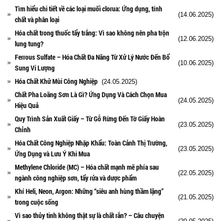
Tìm hiểu chi tiết về các loại muối clorua: Ứng dụng, tính
(14.06.2025)
chất và phân loại
Hóa chất trong thuốc tẩy trắng: Vì sao không nên pha trộn
(12.06.2025)
lung tung?
Ferrous Sulfate – Hóa Chất Đa Năng Từ Xử Lý Nước Đến Bổ
(10.06.2025)
Sung Vi Lượng
Hóa Chất Khử Mùi Công Nghiệp
(24.05.2025)
Chất Pha Loãng Sơn Là Gì? Ứng Dụng Và Cách Chọn Mua
(24.05.2025)
Hiệu Quả
Quy Trình Sản Xuất Giấy – Từ Gỗ Rừng Đến Tờ Giấy Hoàn
(23.05.2025)
Chỉnh
Hóa Chất Công Nghiệp Nhập Khẩu: Toàn Cảnh Thị Trường,
(23.05.2025)
Ứng Dụng và Lưu Ý Khi Mua
Methylene Chloride (MC) – Hóa chất mạnh mẽ phía sau
(22.05.2025)
ngành công nghiệp sơn, tẩy rửa và dược phẩm
Khí Heli, Neon, Argon: Những “siêu anh hùng thầm lặng”
(21.05.2025)
trong cuộc sống
Vì sao thủy tinh không thật sự là chất rắn? – Câu chuyện