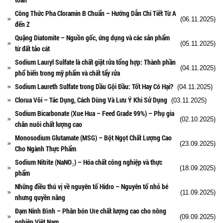
Công Thức Pha Cloramin B Chuẩn – Hướng Dẫn Chi Tiết Từ A
(06.11.2025)
đến Z
Quặng Diatomite – Nguồn gốc, ứng dụng và các sản phẩm
(05.11.2025)
từ đất tảo cát
Sodium Lauryl Sulfate là chất giặt rửa tổng hợp: Thành phần
(04.11.2025)
phổ biến trong mỹ phẩm và chất tẩy rửa
Sodium Laureth Sulfate trong Dầu Gội Đầu: Tốt Hay Có Hại?
(04.11.2025)
Clorua Vôi – Tác Dụng, Cách Dùng Và Lưu Ý Khi Sử Dụng
(03.11.2025)
Sodium Bicarbonate (Xue Hua – Feed Grade 99%) – Phụ gia
(02.10.2025)
chăn nuôi chất lượng cao
Monosodium Glutamate (MSG) – Bột Ngọt Chất Lượng Cao
(23.09.2025)
Cho Ngành Thực Phẩm
Sodium Nitrite (NaNO₂) – Hóa chất công nghiệp và thực
(18.09.2025)
phẩm
Những điều thú vị về nguyên tố Hidro – Nguyên tố nhỏ bé
(11.09.2025)
nhưng quyền năng
Đạm Ninh Bình – Phân bón Ure chất lượng cao cho nông
(09.09.2025)
nghiệp Việt Nam