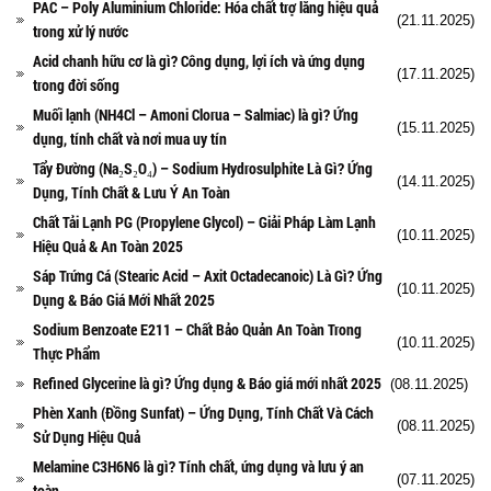
PAC – Poly Aluminium Chloride: Hóa chất trợ lắng hiệu quả
(21.11.2025)
trong xử lý nước
Acid chanh hữu cơ là gì? Công dụng, lợi ích và ứng dụng
(17.11.2025)
trong đời sống
Muối lạnh (NH4Cl – Amoni Clorua – Salmiac) là gì? Ứng
(15.11.2025)
dụng, tính chất và nơi mua uy tín
Tẩy Đường (Na₂S₂O₄) – Sodium Hydrosulphite Là Gì? Ứng
(14.11.2025)
Dụng, Tính Chất & Lưu Ý An Toàn
Chất Tải Lạnh PG (Propylene Glycol) – Giải Pháp Làm Lạnh
(10.11.2025)
Hiệu Quả & An Toàn 2025
Sáp Trứng Cá (Stearic Acid – Axit Octadecanoic) Là Gì? Ứng
(10.11.2025)
Dụng & Báo Giá Mới Nhất 2025
Sodium Benzoate E211 – Chất Bảo Quản An Toàn Trong
(10.11.2025)
Thực Phẩm
Refined Glycerine là gì? Ứng dụng & Báo giá mới nhất 2025
(08.11.2025)
Phèn Xanh (Đồng Sunfat) – Ứng Dụng, Tính Chất Và Cách
(08.11.2025)
Sử Dụng Hiệu Quả
Melamine C3H6N6 là gì? Tính chất, ứng dụng và lưu ý an
(07.11.2025)
toàn