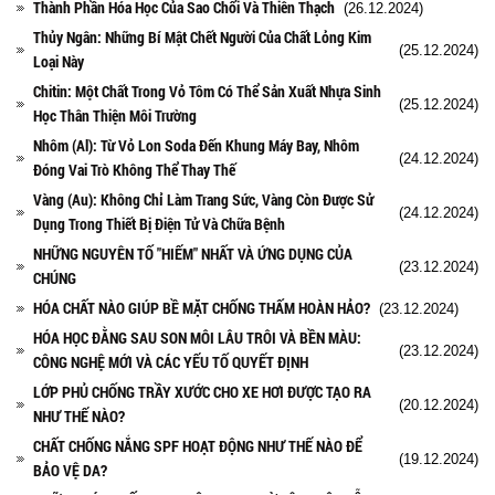
Thành Phần Hóa Học Của Sao Chổi Và Thiên Thạch
(26.12.2024)
Thủy Ngân: Những Bí Mật Chết Người Của Chất Lỏng Kim
(25.12.2024)
Loại Này
Chitin: Một Chất Trong Vỏ Tôm Có Thể Sản Xuất Nhựa Sinh
(25.12.2024)
Học Thân Thiện Môi Trường
Nhôm (Al): Từ Vỏ Lon Soda Đến Khung Máy Bay, Nhôm
(24.12.2024)
Đóng Vai Trò Không Thể Thay Thế
Vàng (Au): Không Chỉ Làm Trang Sức, Vàng Còn Được Sử
(24.12.2024)
Dụng Trong Thiết Bị Điện Tử Và Chữa Bệnh
NHỮNG NGUYÊN TỐ "HIẾM" NHẤT VÀ ỨNG DỤNG CỦA
(23.12.2024)
CHÚNG
HÓA CHẤT NÀO GIÚP BỀ MẶT CHỐNG THẤM HOÀN HẢO?
(23.12.2024)
HÓA HỌC ĐẰNG SAU SON MÔI LÂU TRÔI VÀ BỀN MÀU:
(23.12.2024)
CÔNG NGHỆ MỚI VÀ CÁC YẾU TỐ QUYẾT ĐỊNH
LỚP PHỦ CHỐNG TRẦY XƯỚC CHO XE HƠI ĐƯỢC TẠO RA
(20.12.2024)
NHƯ THẾ NÀO?
CHẤT CHỐNG NẮNG SPF HOẠT ĐỘNG NHƯ THẾ NÀO ĐỂ
(19.12.2024)
BẢO VỆ DA?