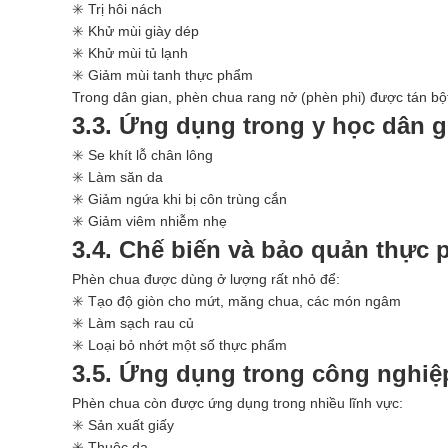
✳️ Trị hôi nách
✳️ Khử mùi giày dép
✳️ Khử mùi tủ lạnh
✳️ Giảm mùi tanh thực phẩm
Trong dân gian, phèn chua rang nở (phèn phi) được tán bột 
3.3. Ứng dụng trong y học dân g
✳️ Se khít lỗ chân lông
✳️ Làm săn da
✳️ Giảm ngứa khi bị côn trùng cắn
✳️ Giảm viêm nhiễm nhẹ
3.4. Chế biến và bảo quản thực
Phèn chua được dùng ở lượng rất nhỏ để:
✳️ Tạo độ giòn cho mứt, măng chua, các món ngâm
✳️ Làm sạch rau củ
✳️ Loại bỏ nhớt một số thực phẩm
3.5. Ứng dụng trong công nghiệ
Phèn chua còn được ứng dụng trong nhiều lĩnh vực:
✳️ Sản xuất giấy
✳️ Thuộc da