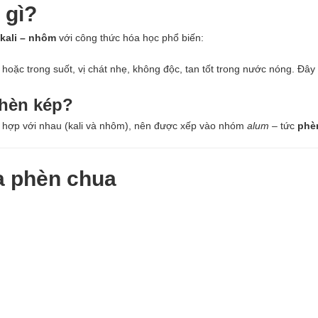
 gì?
kali – nhôm
với công thức hóa học phổ biến:
hoặc trong suốt, vị chát nhẹ, không độc, tan tốt trong nước nóng. Đây
phèn kép?
 hợp với nhau (kali và nhôm), nên được xếp vào nhóm
alum
– tức
phè
a phèn chua