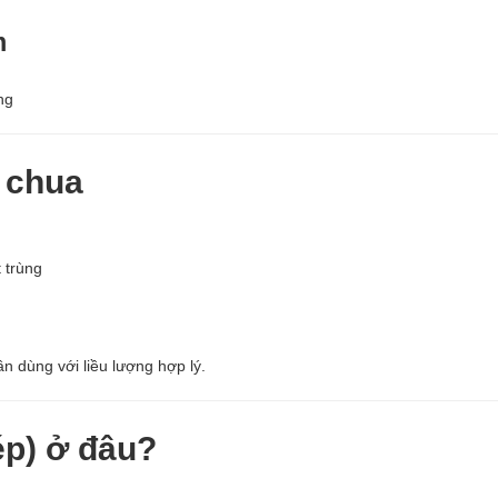
m
ng
 chua
 trùng
ần dùng với liều lượng hợp lý.
ép) ở đâu?