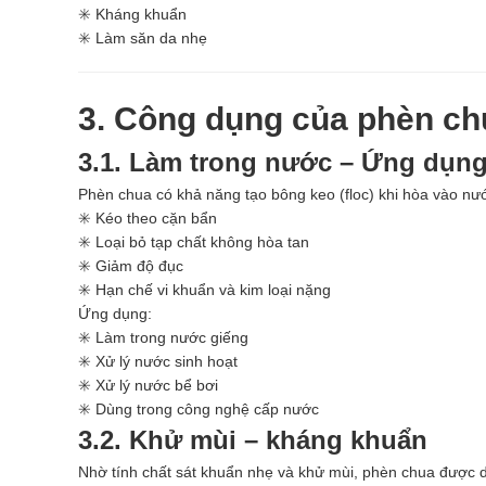
✳️ Kháng khuẩn
✳️ Làm săn da nhẹ
3. Công dụng của phèn ch
3.1. Làm trong nước – Ứng dụng
Phèn chua có khả năng tạo bông keo (floc) khi hòa vào nướ
✳️ Kéo theo cặn bẩn
✳️ Loại bỏ tạp chất không hòa tan
✳️ Giảm độ đục
✳️ Hạn chế vi khuẩn và kim loại nặng
Ứng dụng:
✳️ Làm trong nước giếng
✳️ Xử lý nước sinh hoạt
✳️ Xử lý nước bể bơi
✳️ Dùng trong công nghệ cấp nước
3.2. Khử mùi – kháng khuẩn
Nhờ tính chất sát khuẩn nhẹ và khử mùi, phèn chua được 