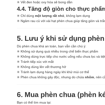
✳️ Vết đen hoặc oxy hóa sẽ bong dần
4.4. Tăng độ giòn cho thực phẩ
✳️ Chỉ dùng
một lượng rất nhỏ
, không lạm dụng
✳️ Ngâm rau củ với vài hạt phèn chua giúp tăng giòn và trắ
5. Lưu ý khi sử dụng phèn
Dù phèn chua khá an toàn, bạn vẫn cần chú ý:
✳️ Không sử dụng quá nhiều trong chế biến thực phẩm
✳️ Không dùng trực tiếp cho nước uống nếu chưa lọc và tiệt
✳️ Tránh tiếp xúc với mắt
✳️ Không dùng lên vết thương hở
✳️ Tránh lạm dụng hàng ngày khi khử mùi cơ thể
✳️ Phèn chua không gây độc, nhưng do chứa
nhôm
, nên c
6. Mua phèn chua (phèn k
Bạn có thể tìm mua tại: