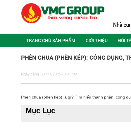
TRANG CHỦ SẢN PHẨM
GIỚI THIỆU
ĐỐI T
PHÈN CHUA (PHÈN KÉP): CÔNG DỤNG, 
Ngày đăng : 24/11/2025 - 3:01 PM
Phèn chua (phèn kép) là gì? Tìm hiểu thành phần, công dụ
Mục Lục