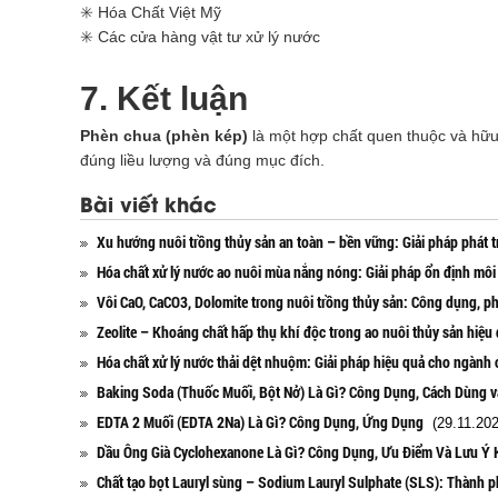
✳️ Hóa Chất Việt Mỹ
✳️ Các cửa hàng vật tư xử lý nước
7. Kết luận
Phèn chua (phèn kép)
là một hợp chất quen thuộc và hữu
đúng liều lượng và đúng mục đích.
Bài viết khác
Xu hướng nuôi trồng thủy sản an toàn – bền vững: Giải pháp phát t
Hóa chất xử lý nước ao nuôi mùa nắng nóng: Giải pháp ổn định môi
Vôi CaO, CaCO3, Dolomite trong nuôi trồng thủy sản: Công dụng, ph
Zeolite – Khoáng chất hấp thụ khí độc trong ao nuôi thủy sản hiệu
Hóa chất xử lý nước thải dệt nhuộm: Giải pháp hiệu quả cho ngành
Baking Soda (Thuốc Muối, Bột Nở) Là Gì? Công Dụng, Cách Dùng 
EDTA 2 Muối (EDTA 2Na) Là Gì? Công Dụng, Ứng Dụng
(29.11.202
Dầu Ông Già Cyclohexanone Là Gì? Công Dụng, Ưu Điểm Và Lưu Ý 
Chất tạo bọt Lauryl sùng – Sodium Lauryl Sulphate (SLS): Thành 