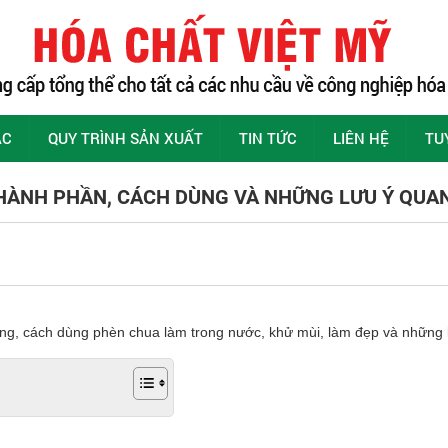
ÁC
QUY TRÌNH SẢN XUẤT
TIN TỨC
LIÊN HỆ
TU
THÀNH PHẦN, CÁCH DÙNG VÀ NHỮNG LƯU Ý QUA
ng, cách dùng phèn chua làm trong nước, khử mùi, làm đẹp và những 