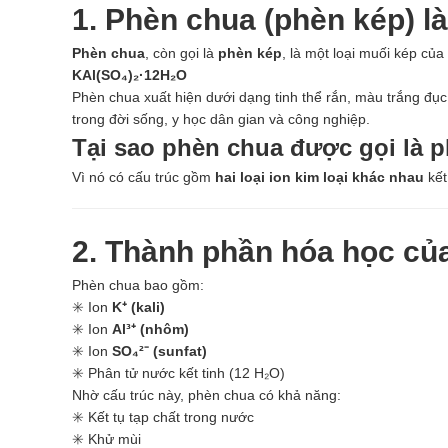
1. Phèn chua (phèn kép) là
Phèn chua
, còn gọi là
phèn kép
, là một loại muối kép của
KAl(SO₄)₂·12H₂O
Phèn chua xuất hiện dưới dạng tinh thể rắn, màu trắng đục 
trong đời sống, y học dân gian và công nghiệp.
Tại sao phèn chua được gọi là 
Vì nó có cấu trúc gồm
hai loại ion kim loại khác nhau
kết
2. Thành phần hóa học củ
Phèn chua bao gồm:
✳️ Ion
K⁺ (kali)
✳️ Ion
Al³⁺ (nhôm)
✳️ Ion
SO₄²⁻ (sunfat)
✳️ Phân tử nước kết tinh (12 H₂O)
Nhờ cấu trúc này, phèn chua có khả năng:
✳️ Kết tụ tạp chất trong nước
✳️ Khử mùi