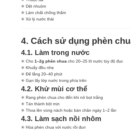
✳️ Dệt nhuộm
✳️ Làm chất chống thấm
✳️ Xử lý nước thải
4. Cách sử dụng phèn chu
4.1. Làm trong nước
✳️ Cho
1–2g phèn chua
cho 20–25 lít nước tùy độ đục
✳️ Khuấy đều nhẹ
✳️ Để lắng 20–40 phút
✳️ Gạn lấy lớp nước trong phía trên
4.2. Khử mùi cơ thể
✳️ Rang phèn chua cho đến khi nở bọt trắng
✳️ Tán thành bột mịn
✳️ Thoa lên vùng nách hoặc bàn chân ngày 1–2 lần
4.3. Làm sạch nồi nhôm
✳️ Hòa phèn chua với nước rồi đun