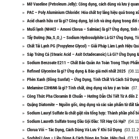
Mỡ Vaseline (Petroleum Jelly): Công dụng, cách dùng và lưu ý quan
PAC – Poly Aluminium Chloride: Hóa chất trợ lắng hiệu quả trong x
Acid chanh hữu cơ là gì? Công dụng, lợi ích và ứng dụng trong đời
Muối lạnh (NH4Cl – Amoni Clorua – Salmiac) là gì? Ứng dụng, tính 
Tẩy Đường (Na₂S₂O₄) – Sodium Hydrosulphite Là Gì? Ứng Dụng, Tí
Chất Tải Lạnh PG (Propylene Glycol) – Giải Pháp Làm Lạnh Hiệu Q
Sáp Trứng Cá (Stearic Acid – Axit Octadecanoic) Là Gì? Ứng Dụng 
Sodium Benzoate E211 – Chất Bảo Quản An Toàn Trong Thực Phẩ
Refined Glycerine là gì? Ứng dụng & Báo giá mới nhất 2025
(08.11
Phèn Xanh (Đồng Sunfat) – Ứng Dụng, Tính Chất Và Cách Sử Dụng
Melamine C3H6N6 là gì? Tính chất, ứng dụng và lưu ý an toàn
(07.
Công Thức Pha Cloramin B Chuẩn – Hướng Dẫn Chi Tiết Từ A đến Z
Quặng Diatomite – Nguồn gốc, ứng dụng và các sản phẩm từ đất tả
Sodium Lauryl Sulfate là chất giặt rửa tổng hợp: Thành phần phổ b
Sodium Laureth Sulfate trong Dầu Gội Đầu: Tốt Hay Có Hại?
(04.11
Clorua Vôi – Tác Dụng, Cách Dùng Và Lưu Ý Khi Sử Dụng
(03.11.2
Sorbitol Lỏng – Liều Dùng & Cách Dùng An Toàn, Hiệu Quả
(03.11