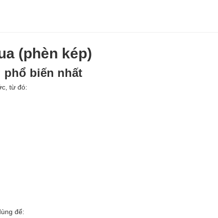
ua (phèn kép)
 phổ biến nhất
c, từ đó:
dùng để: