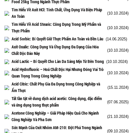
Food 25kg Trong Ngành Thực Phẩm
Tìm Hiểu Về Axit HCl: Tính Chất, Ứng Dụng Và Biện Pháp
(10.10.2024)
An Toàn
Tìm Hiểu Về Acid Stearic: Công Dụng Trong Mỹ Phẩm và
(10.10.2024)
Thực Phẩm
Acid Sorbic: Bí Quyết Giữ Thực Phẩm An Toàn và Bền Lâu
(14.06.2025)
Axit Oxalic: Công Dụng Và Ứng Dụng Đa Dạng Của Hóa
(10.10.2024)
Chất Độc Đáo Này
Acid Lactic – Bí Quyết Cho Làn Da Sáng Mịn Từ Bên Trong
(10.10.2024)
Acid Hydrofluoric – Hoá Chất Độc Hại Nhưng Đóng Vai Trò
(10.10.2024)
Quan Trọng Trong Công Nghiệp
Acid Citric: Chất Phụ Gia Đa Dụng trong Công Nghiệp và
(15.11.2024)
Ẩm Thực
Tất tần tật về dung dịch acid acetic: Công dụng, đặc điểm
(07.06.2025)
và ứng dụng trong thực phẩm
Acetone Công Nghiệp – Giải Pháp Hiệu Quả Cho Ngành
(21.10.2024)
Công Nghiệp Và Pha Sơn
Sức Mạnh Của Oxit Nhôm AM-210: Đột Phá Trong Ngành
(09.10.2024)