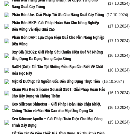
(17.10.2024)
Năng Suất Cây Trồng
Phân Bón Ure: Giải Pháp Tối Ưu Cho Năng Suất Cây Trồng
(17.10.2024)
Phân Bón MKP: Giải Pháp Hoàn Hảo Cho Nông Nghiệp
(17.10.2024)
Bền Vững Và Hiệu Quả Cao
Phân Bón DAP: Lựa Chọn Hiệu Quả Cho Nền Nông Nghiệp
(17.10.2024)
Bền Vững
Oxy Già (H2O2): Giải Pháp Sát Khuẩn Hiệu Quả Và Những
(16.10.2024)
Ứng Dụng Đa Dạng Trong Cuộc Sống
NaOH (Xút): Tất Tần Tật Những Điều Bạn Cần Biết Về Chất
(16.10.2024)
Hóa Học Này
Mật Rỉ Đường: Từ Nguồn Gốc Đến Ứng Dụng Thực Tiễn
(16.10.2024)
Khám Phá Keo Silicone Solarsil S501: Giải Pháp Hoàn Hảo
(16.10.2024)
Cho Xây Dựng và Chống Thấm
Keo Silicone Shinetsu – Giải Pháp Hoàn Hảo Chịu Nhiệt,
(16.10.2024)
Chống Thấm và Đàn Hồi Cao cho Mọi Ứng Dụng Cô
Keo Silicone Apollo – Giải Pháp Toàn Diện Cho Mọi Công
(15.10.2024)
Trình Xây Dựng
Tất Tần Tật Về Kẽm Thỏi: Giá, Ứng Dụng, Kỹ Thuật và Cách