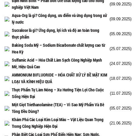
Đạm Ninh Bình – Phân bón Ure chất lượng cao cho nông
(09.09.2025)
nghiệp Việt Nam
Aqua-Org là gì? Công dụng, ưu điểm và ứng dụng trong xử
(09.09.2025)
lý nước
Sucralose là gì? Ứng dụng, lợi ích và độ an toàn trong
(05.09.2025)
thực phẩm
Baking Soda Mỹ – Sodium Bicarbonate chất lượng cao từ
(25.07.2025)
Hoa Kỳ
Sulfamic Acid – Hóa Chất Làm Sạch Công Nghiệp Mạnh
(24.07.2025)
Mẽ, Hiệu Quả Cao
AMMONIUM BIFLUORIDE – HÓA CHẤT XỬ LÝ BỀ MẶT KIM
(18.07.2025)
LOẠI VÀ KÍNH HIỆU QUẢ
Thực Phẩm Tự Làm Nóng – Xu Hướng Tiện Lợi Cho Cuộc
(11.07.2025)
Sống Hiện Đại
Một Giọt Triethanolamine (TEA) – Vì Sao Mỹ Phẩm Và Bê
(05.07.2025)
Tông Đều Dùng?
Khám Phá Các Loại Kim Loại Màu – Vật Liệu Quan Trọng
(21.06.2025)
Trong Công Nghiệp Hiện Đại
Phân Biệt Các Loại Sơn Phổ Biến Hiện Nay: Sơn Nước,