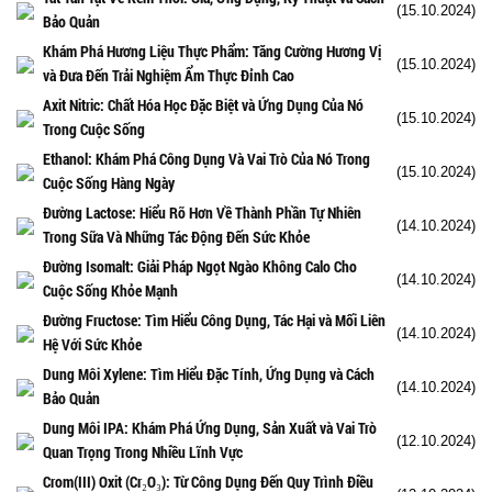
(15.10.2024)
Bảo Quản
Khám Phá Hương Liệu Thực Phẩm: Tăng Cường Hương Vị
(15.10.2024)
và Đưa Đến Trải Nghiệm Ẩm Thực Đỉnh Cao
Axit Nitric: Chất Hóa Học Đặc Biệt và Ứng Dụng Của Nó
(15.10.2024)
Trong Cuộc Sống
Ethanol: Khám Phá Công Dụng Và Vai Trò Của Nó Trong
(15.10.2024)
Cuộc Sống Hàng Ngày
Đường Lactose: Hiểu Rõ Hơn Về Thành Phần Tự Nhiên
(14.10.2024)
Trong Sữa Và Những Tác Động Đến Sức Khỏe
Đường Isomalt: Giải Pháp Ngọt Ngào Không Calo Cho
(14.10.2024)
Cuộc Sống Khỏe Mạnh
Đường Fructose: Tìm Hiểu Công Dụng, Tác Hại và Mối Liên
(14.10.2024)
Hệ Với Sức Khỏe
Dung Môi Xylene: Tìm Hiểu Đặc Tính, Ứng Dụng và Cách
(14.10.2024)
Bảo Quản
Dung Môi IPA: Khám Phá Ứng Dụng, Sản Xuất và Vai Trò
(12.10.2024)
Quan Trọng Trong Nhiều Lĩnh Vực
Crom(III) Oxit (Cr₂O₃): Từ Công Dụng Đến Quy Trình Điều