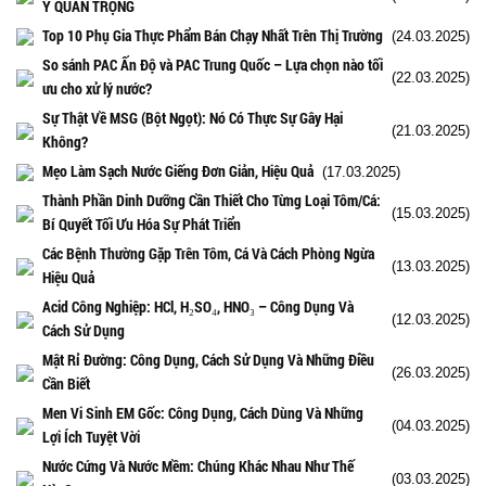
Ý QUAN TRỌNG
Top 10 Phụ Gia Thực Phẩm Bán Chạy Nhất Trên Thị Trường
(24.03.2025)
So sánh PAC Ấn Độ và PAC Trung Quốc – Lựa chọn nào tối
(22.03.2025)
ưu cho xử lý nước?
Sự Thật Về MSG (Bột Ngọt): Nó Có Thực Sự Gây Hại
(21.03.2025)
Không?
Mẹo Làm Sạch Nước Giếng Đơn Giản, Hiệu Quả
(17.03.2025)
Thành Phần Dinh Dưỡng Cần Thiết Cho Từng Loại Tôm/Cá:
(15.03.2025)
Bí Quyết Tối Ưu Hóa Sự Phát Triển
Các Bệnh Thường Gặp Trên Tôm, Cá Và Cách Phòng Ngừa
(13.03.2025)
Hiệu Quả
Acid Công Nghiệp: HCl, H₂SO₄, HNO₃ – Công Dụng Và
(12.03.2025)
Cách Sử Dụng
Mật Rỉ Đường: Công Dụng, Cách Sử Dụng Và Những Điều
(26.03.2025)
Cần Biết
Men Vi Sinh EM Gốc: Công Dụng, Cách Dùng Và Những
(04.03.2025)
Lợi Ích Tuyệt Vời
Nước Cứng Và Nước Mềm: Chúng Khác Nhau Như Thế
(03.03.2025)