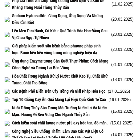
Phụ Gia Thức Ăn Giúp Tăng Cường Miễn Dịch Và Sức Đề
(11.02.2025)
Kháng Trong Nuôi Trồng Thủy Sản
Sodium Hydrosulfite: Công Dụng, Ứng Dụng Và Những
(20.03.2025)
Điều Cần Biết
Lên Men Dưa Hành, Củ Kiệu: Quá Trình Hóa Học Đằng Sau
(23.01.2025)
Vị Chua Ngọt Tự Nhiên
Giải pháp kiểm soát sâu bệnh bằng phương pháp sinh
(23.01.2025)
học: Bước tiến bền vững trong nông nghiệp hiện đạ
Ứng dụng Enzyme trong Sản Xuất Thực Phẩm: Cách Mạng
(21.01.2025)
Công Nghệ và Tương Lai Bền Vững
Hóa Chất Trong Ngành Xử Lý Nước: Chất Keo Tụ, Chất Khử
(18.01.2025)
Trùng, Chất Tạo Bông
Các Bệnh Phổ Biến Trên Cây Trồng Và Giải Pháp Hóa Học
(17.01.2025)
Top 10 Giống Cây Ăn Quả Mang Lại Hiệu Quả Kinh Tế Cao
(16.01.2025)
Nuôi Trồng Thủy Sản Trong Môi Trường Nước Lợ Và Nước
(16.01.2025)
Mặn: Hướng Đi Bền Vững Cho Ngành Thủy Sản
Cách kiểm soát chất lượng nước: pH, oxy hòa tan, độ mặn.
(15.01.2025)
Công Nghệ Siêu Chống Thấm: Làm Sao Các Vật Liệu Có
(14.01.2025)
Thể Chống Lại Nước Và Bẩn Một Cách Hiệu Quả?