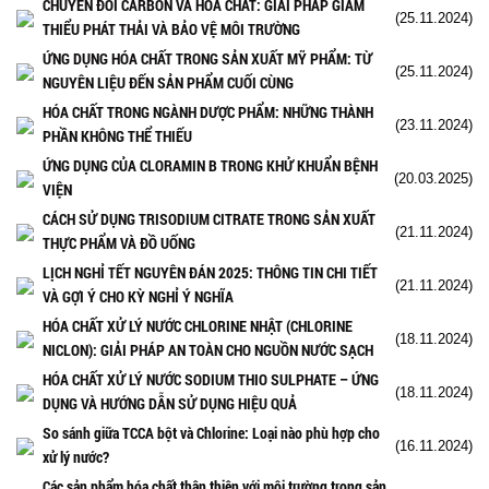
CHUYỂN ĐỔI CARBON VÀ HÓA CHẤT: GIẢI PHÁP GIẢM
(25.11.2024)
THIỂU PHÁT THẢI VÀ BẢO VỆ MÔI TRƯỜNG
ỨNG DỤNG HÓA CHẤT TRONG SẢN XUẤT MỸ PHẨM: TỪ
(25.11.2024)
NGUYÊN LIỆU ĐẾN SẢN PHẨM CUỐI CÙNG
HÓA CHẤT TRONG NGÀNH DƯỢC PHẨM: NHỮNG THÀNH
(23.11.2024)
PHẦN KHÔNG THỂ THIẾU
ỨNG DỤNG CỦA CLORAMIN B TRONG KHỬ KHUẨN BỆNH
(20.03.2025)
VIỆN
CÁCH SỬ DỤNG TRISODIUM CITRATE TRONG SẢN XUẤT
(21.11.2024)
THỰC PHẨM VÀ ĐỒ UỐNG
LỊCH NGHỈ TẾT NGUYÊN ĐÁN 2025: THÔNG TIN CHI TIẾT
(21.11.2024)
VÀ GỢI Ý CHO KỲ NGHỈ Ý NGHĨA
HÓA CHẤT XỬ LÝ NƯỚC CHLORINE NHẬT (CHLORINE
(18.11.2024)
NICLON): GIẢI PHÁP AN TOÀN CHO NGUỒN NƯỚC SẠCH
HÓA CHẤT XỬ LÝ NƯỚC SODIUM THIO SULPHATE – ỨNG
(18.11.2024)
DỤNG VÀ HƯỚNG DẪN SỬ DỤNG HIỆU QUẢ
So sánh giữa TCCA bột và Chlorine: Loại nào phù hợp cho
(16.11.2024)
xử lý nước?
Các sản phẩm hóa chất thân thiện với môi trường trong sản