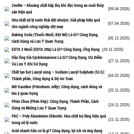
Zeolite – Khoáng chất hấp thụ khí độc trong ao nuôi thủy
(09.04.2026)
sản hiệu quả
Hóa chất xử lý nước thải dệt nhuộm: Giải pháp hiệu quả
(07.04.2026)
cho ngành công nghiệp dệt may
Baking Soda (Thuốc Muối, Bột Nở) Là Gì? Công Dụng,
(05.12.2025)
Cách Dùng và Lưu Ý Quan Trọng
EDTA 2 Muối (EDTA 2Na) Là Gì? Công Dụng, Ứng Dụng
(29.11.2025)
Dầu Ông Già Cyclohexanone Là Gì? Công Dụng, Ưu Điểm
(27.11.2025)
Và Lưu Ý Khi Sử Dụng
Chất tạo bọt Lauryl sùng – Sodium Lauryl Sulphate (SLS):
(04.02.2026)
Thành phần, Công dụng & Độ An Toàn
Mỡ Vaseline (Petroleum Jelly): Công dụng, cách dùng và
(25.11.2025)
lưu ý quan trọng
Phèn Chua (Phèn Kép): Công Dụng, Thành Phần, Cách
(24.11.2025)
Dùng và Những Lưu Ý Quan Trọng
PAC – Poly Aluminium Chloride: Hóa chất trợ lắng hiệu quả
(21.11.2025)
trong xử lý nước
Acid chanh hữu cơ là gì? Công dụng, lợi ích và ứng dụng