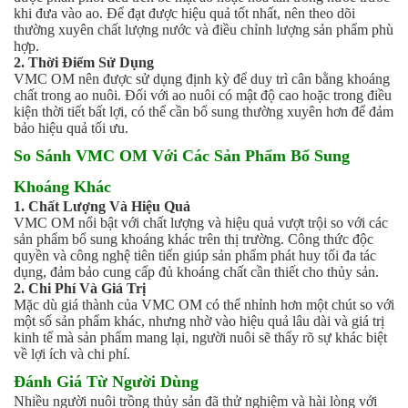
khi đưa vào ao. Để đạt được hiệu quả tốt nhất, nên theo dõi
thường xuyên chất lượng nước và điều chỉnh lượng sản phẩm phù
hợp.
2. Thời Điểm Sử Dụng
VMC OM nên được sử dụng định kỳ để duy trì cân bằng khoáng
chất trong ao nuôi. Đối với ao nuôi có mật độ cao hoặc trong điều
kiện thời tiết bất lợi, có thể cần bổ sung thường xuyên hơn để đảm
bảo hiệu quả tối ưu.
So Sánh VMC OM Với Các Sản Phẩm Bổ Sung
Khoáng Khác
1. Chất Lượng Và Hiệu Quả
VMC OM nổi bật với chất lượng và hiệu quả vượt trội so với các
sản phẩm bổ sung khoáng khác trên thị trường. Công thức độc
quyền và công nghệ tiên tiến giúp sản phẩm phát huy tối đa tác
dụng, đảm bảo cung cấp đủ khoáng chất cần thiết cho thủy sản.
2. Chi Phí Và Giá Trị
Mặc dù giá thành của VMC OM có thể nhỉnh hơn một chút so với
một số sản phẩm khác, nhưng nhờ vào hiệu quả lâu dài và giá trị
kinh tế mà sản phẩm mang lại, người nuôi sẽ thấy rõ sự khác biệt
về lợi ích và chi phí.
Đánh Giá Từ Người Dùng
Nhiều người nuôi trồng thủy sản đã thử nghiệm và hài lòng với