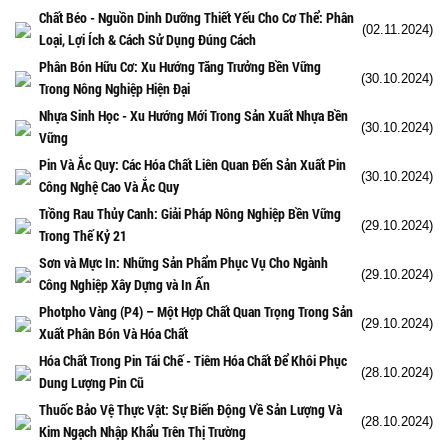
Chất Béo - Nguồn Dinh Dưỡng Thiết Yếu Cho Cơ Thể: Phân
(02.11.2024)
Loại, Lợi Ích & Cách Sử Dụng Đúng Cách
Phân Bón Hữu Cơ: Xu Hướng Tăng Trưởng Bền Vững
(30.10.2024)
Trong Nông Nghiệp Hiện Đại
Nhựa Sinh Học - Xu Hướng Mới Trong Sản Xuất Nhựa Bền
(30.10.2024)
Vững
Pin Và Ắc Quy: Các Hóa Chất Liên Quan Đến Sản Xuất Pin
(30.10.2024)
Công Nghệ Cao Và Ắc Quy
Trồng Rau Thủy Canh: Giải Pháp Nông Nghiệp Bền Vững
(29.10.2024)
Trong Thế Kỷ 21
Sơn và Mực In: Những Sản Phẩm Phục Vụ Cho Ngành
(29.10.2024)
Công Nghiệp Xây Dựng và In Ấn
Photpho Vàng (P4) – Một Hợp Chất Quan Trọng Trong Sản
(29.10.2024)
Xuất Phân Bón Và Hóa Chất
Hóa Chất Trong Pin Tái Chế - Tiêm Hóa Chất Để Khôi Phục
(28.10.2024)
Dung Lượng Pin Cũ
Thuốc Bảo Vệ Thực Vật: Sự Biến Động Về Sản Lượng Và
(28.10.2024)
Kim Ngạch Nhập Khẩu Trên Thị Trường