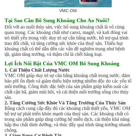
VMC OM
Tại Sao Cần Bổ Sung Khoáng Cho Ao Nuôi?
Đối với ao nuôi thủy sản, việc bổ sung khoáng chất là vô cùng
quan trọng. Các khoáng chất như canxi, magiê, và kali đóng vai
trò thiết yếu trong việc duy trì sự cân bằng nước, hỗ trợ quá trình
trao đổi chất, và tăng cường sức khỏe của thuỷ sản. Thiếu hụt
khoáng chất có thể dẫn đến các vấn đề nghiêm trọng như bệnh
tật, giảm tăng trưởng, và thậm chí là chết hàng loạt.
Lợi Ích Nổi Bật Của VMC OM Bổ Sung Khoáng
1. Cải Thiện Chất Lượng Nước
VMC OM giúp duy trì sự cân bằng khoáng chất trong nước, đảm
bảo pH ổn định và giảm thiểu hiện tượng nhiễm độc do các yếu tố
môi trường. Công thức đặc biệt của sản phẩm giúp kiểm soát các
chất cặn bã, giảm mùi hôi, và cải thiện môi trường sống cho thủy
sản.
2. Tăng Cường Sức Khỏe Và Tăng Trưởng Của Thủy Sản
Bằng cách cung cấp đầy đủ các khoáng chất thiết yếu, VMC OM
hỗ trợ sự phát triển khỏe mạnh của thuỷ sản. Các khoáng chất có
trong sản phẩm giúp tăng cường hệ miễn dịch, cải thiện khả năng
hấp thu chất dinh dưỡng, và thúc đẩy quá trình tăng trưởng nhanh
chóng.
3. Giảm Nguy Cơ Bệnh Tật