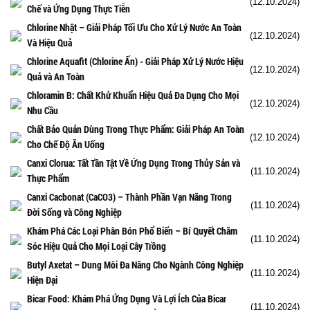
(12.10.2024)
Chế và Ứng Dụng Thực Tiễn
Chlorine Nhật – Giải Pháp Tối Ưu Cho Xử Lý Nước An Toàn
(12.10.2024)
Và Hiệu Quả
Chlorine Aquafit (Chlorine Ấn) - Giải Pháp Xử Lý Nước Hiệu
(12.10.2024)
Quả và An Toàn
Chloramin B: Chất Khử Khuẩn Hiệu Quả Đa Dụng Cho Mọi
(12.10.2024)
Nhu Cầu
Chất Bảo Quản Dùng Trong Thực Phẩm: Giải Pháp An Toàn
(12.10.2024)
Cho Chế Độ Ăn Uống
Canxi Clorua: Tất Tần Tật Về Ứng Dụng Trong Thủy Sản và
(11.10.2024)
Thực Phẩm
Canxi Cacbonat (CaCO3) – Thành Phần Vạn Năng Trong
(11.10.2024)
Đời Sống và Công Nghiệp
Khám Phá Các Loại Phân Bón Phổ Biến – Bí Quyết Chăm
(11.10.2024)
Sóc Hiệu Quả Cho Mọi Loại Cây Trồng
Butyl Axetat – Dung Môi Đa Năng Cho Ngành Công Nghiệp
(11.10.2024)
Hiện Đại
Bicar Food: Khám Phá Ứng Dụng Và Lợi Ích Của Bicar
(11.10.2024)