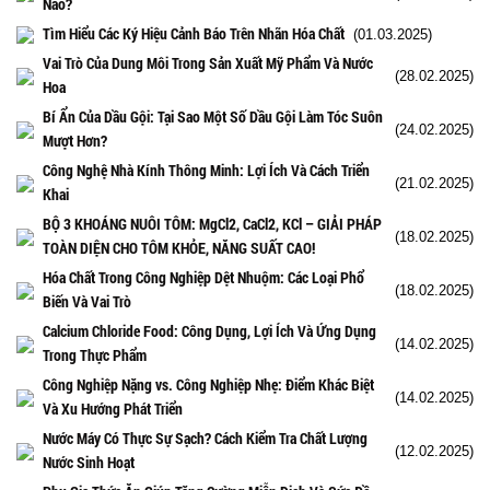
Nào?
Tìm Hiểu Các Ký Hiệu Cảnh Báo Trên Nhãn Hóa Chất
(01.03.2025)
Vai Trò Của Dung Môi Trong Sản Xuất Mỹ Phẩm Và Nước
(28.02.2025)
Hoa
Bí Ẩn Của Dầu Gội: Tại Sao Một Số Dầu Gội Làm Tóc Suôn
(24.02.2025)
Mượt Hơn?
Công Nghệ Nhà Kính Thông Minh: Lợi Ích Và Cách Triển
(21.02.2025)
Khai
BỘ 3 KHOÁNG NUÔI TÔM: MgCl2, CaCl2, KCl – GIẢI PHÁP
(18.02.2025)
TOÀN DIỆN CHO TÔM KHỎE, NĂNG SUẤT CAO!
Hóa Chất Trong Công Nghiệp Dệt Nhuộm: Các Loại Phổ
(18.02.2025)
Biến Và Vai Trò
Calcium Chloride Food: Công Dụng, Lợi Ích Và Ứng Dụng
(14.02.2025)
Trong Thực Phẩm
Công Nghiệp Nặng vs. Công Nghiệp Nhẹ: Điểm Khác Biệt
(14.02.2025)
Và Xu Hướng Phát Triển
Nước Máy Có Thực Sự Sạch? Cách Kiểm Tra Chất Lượng
(12.02.2025)
Nước Sinh Hoạt