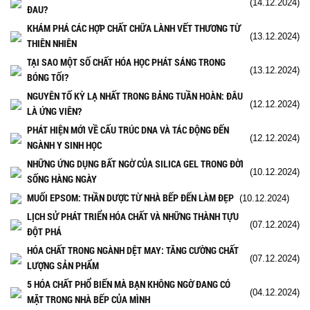
(14.12.2024)
ĐAU?
KHÁM PHÁ CÁC HỢP CHẤT CHỮA LÀNH VẾT THƯƠNG TỪ
(13.12.2024)
THIÊN NHIÊN
TẠI SAO MỘT SỐ CHẤT HÓA HỌC PHÁT SÁNG TRONG
(13.12.2024)
BÓNG TỐI?
NGUYÊN TỐ KỲ LẠ NHẤT TRONG BẢNG TUẦN HOÀN: ĐÂU
(12.12.2024)
LÀ ỨNG VIÊN?
PHÁT HIỆN MỚI VỀ CẤU TRÚC DNA VÀ TÁC ĐỘNG ĐẾN
(12.12.2024)
NGÀNH Y SINH HỌC
NHỮNG ỨNG DỤNG BẤT NGỜ CỦA SILICA GEL TRONG ĐỜI
(10.12.2024)
SỐNG HÀNG NGÀY
MUỐI EPSOM: THẦN DƯỢC TỪ NHÀ BẾP ĐẾN LÀM ĐẸP
(10.12.2024)
LỊCH SỬ PHÁT TRIỂN HÓA CHẤT VÀ NHỮNG THÀNH TỰU
(07.12.2024)
ĐỘT PHÁ
HÓA CHẤT TRONG NGÀNH DỆT MAY: TĂNG CƯỜNG CHẤT
(07.12.2024)
LƯỢNG SẢN PHẨM
5 HÓA CHẤT PHỔ BIẾN MÀ BẠN KHÔNG NGỜ ĐANG CÓ
(04.12.2024)
MẶT TRONG NHÀ BẾP CỦA MÌNH