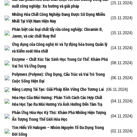
(15.11.2024)
xuất công nghiệp: Xu hướng và giải pháp
Những Hóa Chất Công Nghiệp Đang Được Sử Dụng Nhiều
(15.11.2024)
Nhất Tại Việt Nam Hiện Nay
Phân biệt các loại chất tẩy rửa công nghiệp: Cloramin B,
(15.11.2024)
Javen, và các chất thay thế
Ứng dụng của Công nghệ AI và Tự động hóa trong Quản lý
(14.11.2024)
và Kiểm soát Hóa chất
Enzyme – Chất Xúc Tác Sinh Học Trong Cơ Thể: Khám Phá
(08.11.2024)
Vai Trò Và Ứng Dụng
Polymers (Polyme): Ứng Dụng, Cấu Trúc và Vai Trò Trong
(06.11.2024)
Cuộc Sống Hiện Đại
Năng Lượng Tái Tạo: Giải Pháp Bền Vững Cho Tương Lai
(06.11.2024)
Hóa Học Của Mùi Hương: Phân Tích Cách Các Hợp Chất
(04.11.2024)
Hóa Học Tạo Ra Mùi Hương Và Ảnh Hưởng Đến Tâm Trạ
Phản Ứng Hóa Học Kỳ Thú: Khám Phá Những Hiện Tượng
(04.11.2024)
Ấn Tượng Trong Thế Giới Hóa Học
Tìm Hiểu Về Halogen – Nhóm Nguyên Tố Đa Dụng Trong
(02.11.2024)
Đời Sống