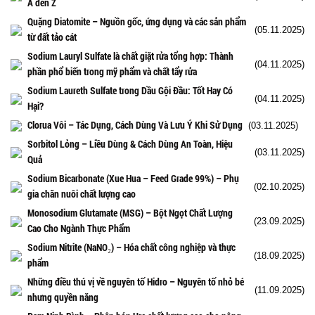
A đến Z
Quặng Diatomite – Nguồn gốc, ứng dụng và các sản phẩm
(05.11.2025)
từ đất tảo cát
Sodium Lauryl Sulfate là chất giặt rửa tổng hợp: Thành
(04.11.2025)
phần phổ biến trong mỹ phẩm và chất tẩy rửa
Sodium Laureth Sulfate trong Dầu Gội Đầu: Tốt Hay Có
(04.11.2025)
Hại?
Clorua Vôi – Tác Dụng, Cách Dùng Và Lưu Ý Khi Sử Dụng
(03.11.2025)
Sorbitol Lỏng – Liều Dùng & Cách Dùng An Toàn, Hiệu
(03.11.2025)
Quả
Sodium Bicarbonate (Xue Hua – Feed Grade 99%) – Phụ
(02.10.2025)
gia chăn nuôi chất lượng cao
Monosodium Glutamate (MSG) – Bột Ngọt Chất Lượng
(23.09.2025)
Cao Cho Ngành Thực Phẩm
Sodium Nitrite (NaNO₂) – Hóa chất công nghiệp và thực
(18.09.2025)
phẩm
Những điều thú vị về nguyên tố Hidro – Nguyên tố nhỏ bé
(11.09.2025)
nhưng quyền năng