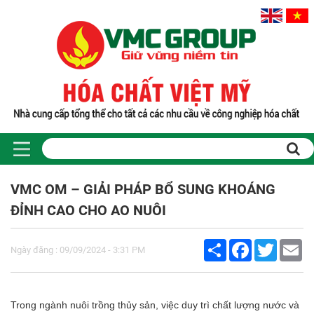
VMC OM – GIẢI PHÁP BỔ SUNG KHOÁNG
ĐỈNH CAO CHO AO NUÔI
Share
Facebook
Twitter
Em
Ngày đăng : 09/09/2024 - 3:31 PM
Trong ngành nuôi trồng thủy sản, việc duy trì chất lượng nước và