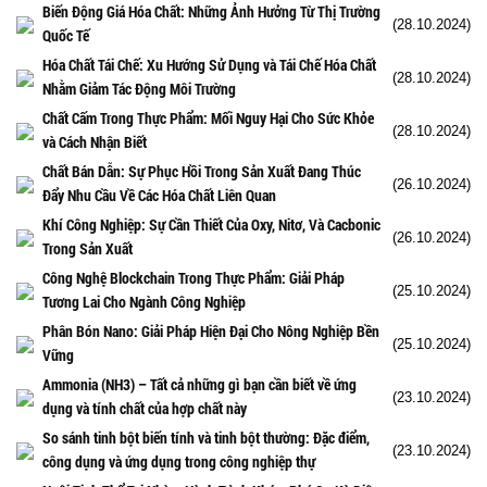
Biến Động Giá Hóa Chất: Những Ảnh Hưởng Từ Thị Trường
(28.10.2024)
Quốc Tế
Hóa Chất Tái Chế: Xu Hướng Sử Dụng và Tái Chế Hóa Chất
(28.10.2024)
Nhằm Giảm Tác Động Môi Trường
Chất Cấm Trong Thực Phẩm: Mối Nguy Hại Cho Sức Khỏe
(28.10.2024)
và Cách Nhận Biết
Chất Bán Dẫn: Sự Phục Hồi Trong Sản Xuất Đang Thúc
(26.10.2024)
Đẩy Nhu Cầu Về Các Hóa Chất Liên Quan
Khí Công Nghiệp: Sự Cần Thiết Của Oxy, Nitơ, Và Cacbonic
(26.10.2024)
Trong Sản Xuất
Công Nghệ Blockchain Trong Thực Phẩm: Giải Pháp
(25.10.2024)
Tương Lai Cho Ngành Công Nghiệp
Phân Bón Nano: Giải Pháp Hiện Đại Cho Nông Nghiệp Bền
(25.10.2024)
Vững
Ammonia (NH3) – Tất cả những gì bạn cần biết về ứng
(23.10.2024)
dụng và tính chất của hợp chất này
So sánh tinh bột biến tính và tinh bột thường: Đặc điểm,
(23.10.2024)
công dụng và ứng dụng trong công nghiệp thự