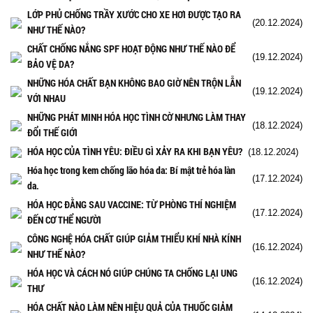
LỚP PHỦ CHỐNG TRẦY XƯỚC CHO XE HƠI ĐƯỢC TẠO RA
(20.12.2024)
NHƯ THẾ NÀO?
CHẤT CHỐNG NẮNG SPF HOẠT ĐỘNG NHƯ THẾ NÀO ĐỂ
(19.12.2024)
BẢO VỆ DA?
NHỮNG HÓA CHẤT BẠN KHÔNG BAO GIỜ NÊN TRỘN LẪN
(19.12.2024)
VỚI NHAU
NHỮNG PHÁT MINH HÓA HỌC TÌNH CỜ NHƯNG LÀM THAY
(18.12.2024)
ĐỔI THẾ GIỚI
HÓA HỌC CỦA TÌNH YÊU: ĐIỀU GÌ XẢY RA KHI BẠN YÊU?
(18.12.2024)
Hóa học trong kem chống lão hóa da: Bí mật trẻ hóa làn
(17.12.2024)
da.
HÓA HỌC ĐẰNG SAU VACCINE: TỪ PHÒNG THÍ NGHIỆM
(17.12.2024)
ĐẾN CƠ THỂ NGƯỜI
CÔNG NGHỆ HÓA CHẤT GIÚP GIẢM THIỂU KHÍ NHÀ KÍNH
(16.12.2024)
NHƯ THẾ NÀO?
HÓA HỌC VÀ CÁCH NÓ GIÚP CHÚNG TA CHỐNG LẠI UNG
(16.12.2024)
THƯ
HÓA CHẤT NÀO LÀM NÊN HIỆU QUẢ CỦA THUỐC GIẢM