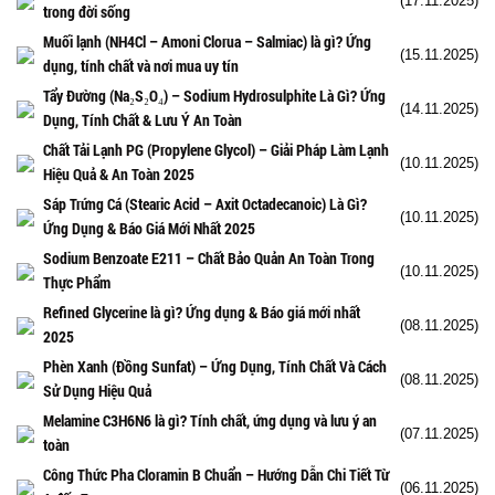
(17.11.2025)
trong đời sống
Muối lạnh (NH4Cl – Amoni Clorua – Salmiac) là gì? Ứng
(15.11.2025)
dụng, tính chất và nơi mua uy tín
Tẩy Đường (Na₂S₂O₄) – Sodium Hydrosulphite Là Gì? Ứng
(14.11.2025)
Dụng, Tính Chất & Lưu Ý An Toàn
Chất Tải Lạnh PG (Propylene Glycol) – Giải Pháp Làm Lạnh
(10.11.2025)
Hiệu Quả & An Toàn 2025
Sáp Trứng Cá (Stearic Acid – Axit Octadecanoic) Là Gì?
(10.11.2025)
Ứng Dụng & Báo Giá Mới Nhất 2025
Sodium Benzoate E211 – Chất Bảo Quản An Toàn Trong
(10.11.2025)
Thực Phẩm
Refined Glycerine là gì? Ứng dụng & Báo giá mới nhất
(08.11.2025)
2025
Phèn Xanh (Đồng Sunfat) – Ứng Dụng, Tính Chất Và Cách
(08.11.2025)
Sử Dụng Hiệu Quả
Melamine C3H6N6 là gì? Tính chất, ứng dụng và lưu ý an
(07.11.2025)
toàn
Công Thức Pha Cloramin B Chuẩn – Hướng Dẫn Chi Tiết Từ
(06.11.2025)