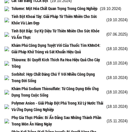
Cắt Tảo Bằng TCCA Bột
(19.10.2024)
Toluene: Một Hóa Chất Quan Trọng Trong Công Nghiệp
(19.10.2024)
Tinh Bột Khoai Tây: Giải Pháp Từ Thiên Nhiên Cho Sức
(19.10.2024)
Khỏe Và Làm Đẹp
Tinh Bột Bắp: Sự Kỳ Diệu Từ Thiên Nhiên Cho Sức Khỏe
(07.06.2025)
Và Ẩm Thực
Khám Phá Công Dụng Tuyệt Vời Của Thuốc Tím KMnO4:
(18.10.2024)
Giải Pháp Khử Trùng và Sát Khuẩn Hiệu Quả
Thiourea: Bí Quyết Kích Thích Ra Hoa Hiệu Quả Cho Cây
(18.10.2024)
Trồng
Sorbitol: Hợp Chất Đáng Chú Ý Với Nhiều Công Dụng
(18.10.2024)
Trong Đời Sống
Khám Phá Sodium Thiosulfate: Từ Công Dụng Đến Ứng
(18.10.2024)
Dụng Trong Cuộc Sống
Polymer Anion - Giải Pháp Đột Phá Trong Xử Lý Nước Thải
(18.10.2024)
Và Ứng Dụng Công Nghiệp
Phụ Gia Thực Phẩm: Bí Ẩn Đằng Sau Những Thành Phần
(15.11.2024)
Trong Món Ăn Hàng Ngày
Phân Kali Trắng (Kali Trắng Israel): Bí Quyết Vàng Cho