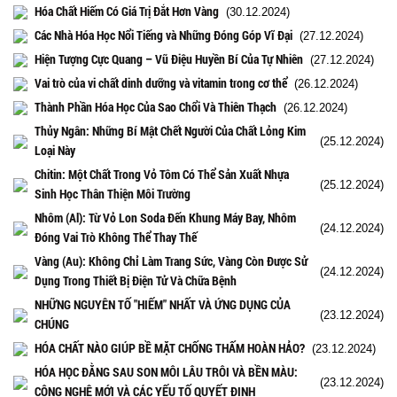
Hóa Chất Hiếm Có Giá Trị Đắt Hơn Vàng
(30.12.2024)
Các Nhà Hóa Học Nổi Tiếng và Những Đóng Góp Vĩ Đại
(27.12.2024)
Hiện Tượng Cực Quang – Vũ Điệu Huyền Bí Của Tự Nhiên
(27.12.2024)
Vai trò của vi chất dinh dưỡng và vitamin trong cơ thể
(26.12.2024)
Thành Phần Hóa Học Của Sao Chổi Và Thiên Thạch
(26.12.2024)
Thủy Ngân: Những Bí Mật Chết Người Của Chất Lỏng Kim
(25.12.2024)
Loại Này
Chitin: Một Chất Trong Vỏ Tôm Có Thể Sản Xuất Nhựa
(25.12.2024)
Sinh Học Thân Thiện Môi Trường
Nhôm (Al): Từ Vỏ Lon Soda Đến Khung Máy Bay, Nhôm
(24.12.2024)
Đóng Vai Trò Không Thể Thay Thế
Vàng (Au): Không Chỉ Làm Trang Sức, Vàng Còn Được Sử
(24.12.2024)
Dụng Trong Thiết Bị Điện Tử Và Chữa Bệnh
NHỮNG NGUYÊN TỐ "HIẾM" NHẤT VÀ ỨNG DỤNG CỦA
(23.12.2024)
CHÚNG
HÓA CHẤT NÀO GIÚP BỀ MẶT CHỐNG THẤM HOÀN HẢO?
(23.12.2024)
HÓA HỌC ĐẰNG SAU SON MÔI LÂU TRÔI VÀ BỀN MÀU:
(23.12.2024)
CÔNG NGHỆ MỚI VÀ CÁC YẾU TỐ QUYẾT ĐỊNH