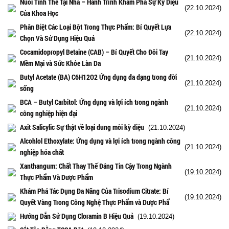
Nuôi Tinh Thể Tại Nhà – Hành Trình Khám Phá Sự Kỳ Diệu
(22.10.2024)
Của Khoa Học
Phân Biệt Các Loại Bột Trong Thực Phẩm: Bí Quyết Lựa
(22.10.2024)
Chọn Và Sử Dụng Hiệu Quả
Cocamidopropyl Betaine (CAB) – Bí Quyết Cho Đôi Tay
(21.10.2024)
Mềm Mại và Sức Khỏe Làn Da
Butyl Acetate (BA) C6H12O2 Ứng dụng đa dạng trong đời
(21.10.2024)
sống
BCA – Butyl Carbitol: Ứng dụng và lợi ích trong ngành
(21.10.2024)
công nghiệp hiện đại
Axit Salicylic Sự thật về loại dung môi kỳ diệu
(21.10.2024)
Alcohlol Ethoxylate: Ứng dụng và lợi ích trong ngành công
(21.10.2024)
nghiệp hóa chất
Xanthangum: Chất Thay Thế Đáng Tin Cậy Trong Ngành
(19.10.2024)
Thực Phẩm Và Dược Phẩm
Khám Phá Tác Dụng Đa Năng Của Trisodium Citrate: Bí
(19.10.2024)
Quyết Vàng Trong Công Nghệ Thực Phẩm và Dược Phẩ
Hướng Dẫn Sử Dụng Cloramin B Hiệu Quả
(19.10.2024)