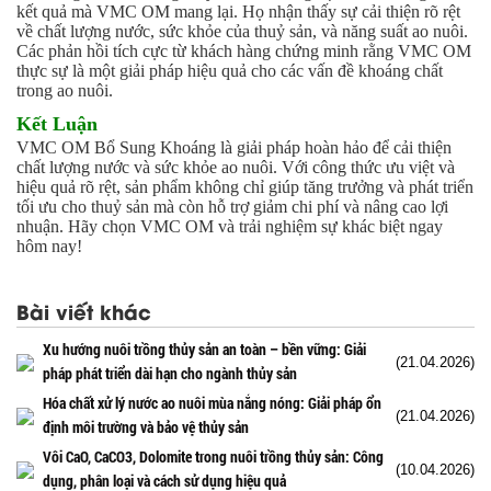
kết quả mà VMC OM mang lại. Họ nhận thấy sự cải thiện rõ rệt
về chất lượng nước, sức khỏe của thuỷ sản, và năng suất ao nuôi.
Các phản hồi tích cực từ khách hàng chứng minh rằng VMC OM
thực sự là một giải pháp hiệu quả cho các vấn đề khoáng chất
trong ao nuôi.
Kết Luận
VMC OM Bổ Sung Khoáng là giải pháp hoàn hảo để cải thiện
chất lượng nước và sức khỏe ao nuôi. Với công thức ưu việt và
hiệu quả rõ rệt, sản phẩm không chỉ giúp tăng trưởng và phát triển
tối ưu cho thuỷ sản mà còn hỗ trợ giảm chi phí và nâng cao lợi
nhuận. Hãy chọn VMC OM và trải nghiệm sự khác biệt ngay
hôm nay!
Bài viết khác
Xu hướng nuôi trồng thủy sản an toàn – bền vững: Giải
(21.04.2026)
pháp phát triển dài hạn cho ngành thủy sản
Hóa chất xử lý nước ao nuôi mùa nắng nóng: Giải pháp ổn
(21.04.2026)
định môi trường và bảo vệ thủy sản
Vôi CaO, CaCO3, Dolomite trong nuôi trồng thủy sản: Công
(10.04.2026)
dụng, phân loại và cách sử dụng hiệu quả