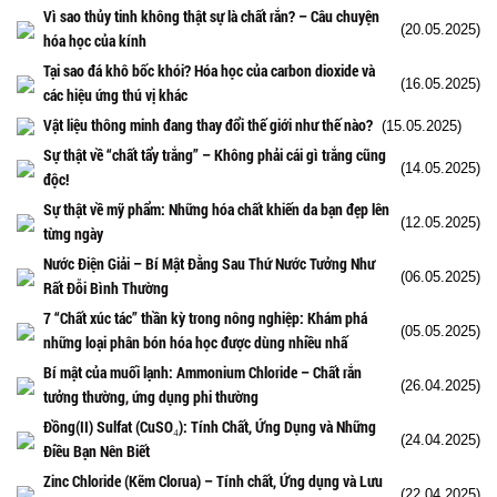
Vì sao thủy tinh không thật sự là chất rắn? – Câu chuyện
(20.05.2025)
hóa học của kính
Tại sao đá khô bốc khói? Hóa học của carbon dioxide và
(16.05.2025)
các hiệu ứng thú vị khác
Vật liệu thông minh đang thay đổi thế giới như thế nào?
(15.05.2025)
Sự thật về “chất tẩy trắng” – Không phải cái gì trắng cũng
(14.05.2025)
độc!
Sự thật về mỹ phẩm: Những hóa chất khiến da bạn đẹp lên
(12.05.2025)
từng ngày
Nước Điện Giải – Bí Mật Đằng Sau Thứ Nước Tưởng Như
(06.05.2025)
Rất Đỗi Bình Thường
7 “Chất xúc tác” thần kỳ trong nông nghiệp: Khám phá
(05.05.2025)
những loại phân bón hóa học được dùng nhiều nhấ
Bí mật của muối lạnh: Ammonium Chloride – Chất rắn
(26.04.2025)
tưởng thường, ứng dụng phi thường
Đồng(II) Sulfat (CuSO₄): Tính Chất, Ứng Dụng và Những
(24.04.2025)
Điều Bạn Nên Biết
Zinc Chloride (Kẽm Clorua) – Tính chất, Ứng dụng và Lưu
(22.04.2025)