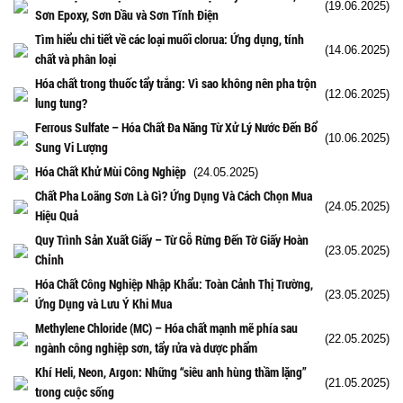
(19.06.2025)
Sơn Epoxy, Sơn Dầu và Sơn Tĩnh Điện
Tìm hiểu chi tiết về các loại muối clorua: Ứng dụng, tính
(14.06.2025)
chất và phân loại
Hóa chất trong thuốc tẩy trắng: Vì sao không nên pha trộn
(12.06.2025)
lung tung?
Ferrous Sulfate – Hóa Chất Đa Năng Từ Xử Lý Nước Đến Bổ
(10.06.2025)
Sung Vi Lượng
Hóa Chất Khử Mùi Công Nghiệp
(24.05.2025)
Chất Pha Loãng Sơn Là Gì? Ứng Dụng Và Cách Chọn Mua
(24.05.2025)
Hiệu Quả
Quy Trình Sản Xuất Giấy – Từ Gỗ Rừng Đến Tờ Giấy Hoàn
(23.05.2025)
Chỉnh
Hóa Chất Công Nghiệp Nhập Khẩu: Toàn Cảnh Thị Trường,
(23.05.2025)
Ứng Dụng và Lưu Ý Khi Mua
Methylene Chloride (MC) – Hóa chất mạnh mẽ phía sau
(22.05.2025)
ngành công nghiệp sơn, tẩy rửa và dược phẩm
Khí Heli, Neon, Argon: Những “siêu anh hùng thầm lặng”
(21.05.2025)
trong cuộc sống