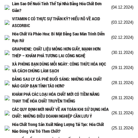
Làm Sao Để Nuôi Tinh Thể Tại Nhà Bằng Hóa Chất Đơn
(04.12.2024)
Giản?
VITAMIN C CÓ THỰC SỰ THẦN KỲ? HIỂU RÕ VỀ ACID
(03.12.2024)
ASCORBIC
Hóa Chất Và Pháo Hoa: Bí Mật Đằng Sau Màn Trình Diễn
(02.12.2024)
Rực Rỡ
GRAPHENE: CHẤT LIỆU MỎNG HƠN GIẤY, MẠNH HƠN
(30.11.2024)
THÉP – KHÁM PHÁ TƯƠNG LAI CÔNG NGHỆ
XÀ PHÒNG BẠN DÙNG MỖI NGÀY: CÔNG THỨC HÓA HỌC
(29.11.2024)
VÀ CÁCH CHÚNG LÀM SẠCH
ĐẰNG SAU LY CÀ PHÊ BUỔI SÁNG: NHỮNG HÓA CHẤT
(28.11.2024)
NÀO GIÚP BẠN TỈNH TÁO HƠN?
KHÁM PHÁ CÁC LOẠI HÓA CHẤT MỚI CÓ TIỀM NĂNG
(28.11.2024)
THAY THẾ HÓA CHẤT TRUYỀN THỐNG
CÁC QUY ĐỊNH MỚI NHẤT VỀ AN TOÀN KHI SỬ DỤNG HÓA
(26.11.2024)
CHẤT: NHỮNG ĐIỀU DOANH NGHIỆP CẦN LƯU Ý
Hóa Chất Trong Sản Xuất Năng Lượng Tái Tạo: Hóa Chất
(25.11.2024)
Nào Đóng Vai Trò Then Chốt?