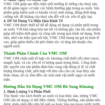
VMC OM giúp tạo điều kiện môi trường lý tưởng cho thuỷ sản,
từ đó giảm nguy cơ mắc các bệnh thường gặp trong ao nuôi. Sản
phẩm giúp kiểm soát vi khuẩn và ký sinh trùng, đồng thời tăng
cường sức đề kháng của thuỷ sản đối với các yếu tố gây hại.
4. Dễ Sử Dụng Và Hiệu Quả Kinh Tế
VMC OM được thiết kế để dễ dàng sử dụng và phân phối trong
ao nuôi. Với khả năng hòa tan tốt và không gây cặn bã, sản phẩm
giúp tiết kiệm thời gian và công sức trong quá trình sử dụng. Hơn
nữa, nhờ vào hiệu quả nổi bật, VMC OM mang lại giá trị kinh tế
cao, giúp giảm thiểu chi phí chăm sóc và tăng lợi nhuận cho
người nuôi.
Thành Phần Chính Của VMC OM
VMC OM chứa một tổ hợp các khoáng chất thiết yếu như canxi,
magiê, kali, và các yếu tố vi lượng quan trọng khác. Công thức
độc quyền của sản phẩm đảm bảo cung cấp đúng tỷ lệ và chất
lượng khoáng chất, phù hợp với nhu cầu của các loại thủy sản
khác nhau, từ cá, tôm đến các loài sinh vật nước ngọt và nước
mặn.
Hướng Dẫn Sử Dụng VMC OM Bổ Sung Khoáng
1. Định Lượng Và Phân Phối
Tùy thuộc vào kích thước ao nuôi và loại thủy sản, lượng VMC
OM cần sử dụng có thể điều chỉnh. Thông thường, sản phẩm nên
được phân phối đều trên bề mặt ao hoặc hòa tan trong nước trước