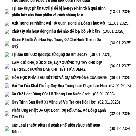
Tại sao thực phẩm tươi lại dễ bị hỏng? Phân tích quá trình
(13.01.2025)
phân hủy của thực phẩm và cách chúng ta c
Axit Trong Tự Nhiên: Vai Trò Quan Trọng Ở Động Thực Vật
(11.01.2025)
Chất tẩy rửa hoạt động như thế nào để loại bỏ vết bẩn?
(10.01.2025)
Khám Phá Bí Ẩn Hóa Học Trong Cơ Chế Hình Thành Đá
(08.01.2025)
Quý
Tại sao khí CO2 lại được sử dụng để làm soda?
(08.01.2025)
LÀM GIÒ CHẢ, XÚC XÍCH, LẠP XƯỞNG TỰ TAY CHO DỊP
(06.01.2025)
TẾT 2025: HƯỚNG DẪN CHI TIẾT TỪ A ĐẾN Z
HÓA HỌC PHÍA SAU BỘT NỞ VÀ SỰ NỞ PHỒNG CỦA BÁNH
(06.01.2025)
Vai Trò Của Chất Chống Oxy Hóa Trong Làm Chậm Lão Hóa
(04.01.2025)
Cơ Chế Hoạt Động Của Hệ Thống Lọc Nước Sạch
(03.01.2025)
Quy Trình Sản Xuất Xi Măng và Vai Trò của Hóa Học
(02.01.2025)
Phản Ứng Nhiệt Độ Cực Đoan: Sự Nổ, Cháy, Và Đông Lạnh
(02.01.2025)
Tức Thì
Các Loại Thuốc Điều Trị Bệnh Phổ Biến và Cơ Chế Hoạt
(30.12.2024)
Động