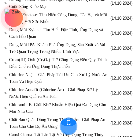
(14.10.2024)
Cuộc Sống Khỏe Mạnh
Đường Fructose: Tìm Hiểu Công Dụng, Tác Hại và Mối
(14.10.2024)
Liên Hệ Với Sức Khỏe
Dung Môi Xylene: Tìm Hiểu Đặc Tính, Ứng Dụng và
(14.10.2024)
Cách Bảo Quản
Dung Môi IPA: Khám Phá Ứng Dụng, Sản Xuất và Vai
(12.10.2024)
Trò Quan Trọng Trong Nhiều Lĩnh Vực
Crom(III) Oxit (Cr₂O₃): Từ Công Dụng Đến Quy Trình
(12.10.2024)
Điều Chế và Ứng Dụng Thực Tiễn
Chlorine Nhật – Giải Pháp Tối Ưu Cho Xử Lý Nước An
(12.10.2024)
Toàn Và Hiệu Quả
Chlorine Aquafit (Chlorine Ấn) - Giải Pháp Xử Lý
(12.10.2024)
Nước Hiệu Quả và An Toàn
Chloramin B: Chất Khử Khuẩn Hiệu Quả Đa Dụng Cho
(12.10.2024)
Mọi Nhu Cầu
Chất Bảo Quản Dùng Trong Thực Phẩm: Giải Pháp An
(12.10.2024)
Toàn Cho Chế Độ Ăn Uống
Canxi Clorua: Tất Tần Tật Về Ứng Dụng Trong Thủy