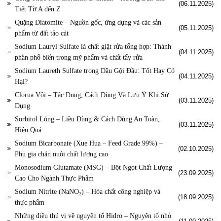
(06.11.2025)
Tiết Từ A đến Z
Quặng Diatomite – Nguồn gốc, ứng dụng và các sản
(05.11.2025)
phẩm từ đất tảo cát
Sodium Lauryl Sulfate là chất giặt rửa tổng hợp: Thành
(04.11.2025)
phần phổ biến trong mỹ phẩm và chất tẩy rửa
Sodium Laureth Sulfate trong Dầu Gội Đầu: Tốt Hay Có
(04.11.2025)
Hại?
Clorua Vôi – Tác Dụng, Cách Dùng Và Lưu Ý Khi Sử
(03.11.2025)
Dụng
Sorbitol Lỏng – Liều Dùng & Cách Dùng An Toàn,
(03.11.2025)
Hiệu Quả
Sodium Bicarbonate (Xue Hua – Feed Grade 99%) –
(02.10.2025)
Phụ gia chăn nuôi chất lượng cao
Monosodium Glutamate (MSG) – Bột Ngọt Chất Lượng
(23.09.2025)
Cao Cho Ngành Thực Phẩm
Sodium Nitrite (NaNO₂) – Hóa chất công nghiệp và
(18.09.2025)
thực phẩm
Những điều thú vị về nguyên tố Hidro – Nguyên tố nhỏ