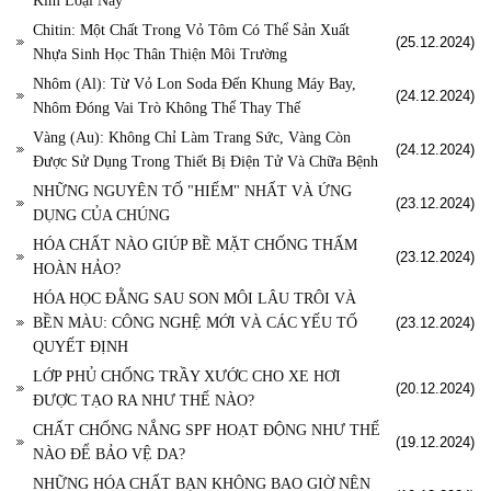
Kim Loại Này
Chitin: Một Chất Trong Vỏ Tôm Có Thể Sản Xuất
(25.12.2024)
Nhựa Sinh Học Thân Thiện Môi Trường
Nhôm (Al): Từ Vỏ Lon Soda Đến Khung Máy Bay,
(24.12.2024)
Nhôm Đóng Vai Trò Không Thể Thay Thế
Vàng (Au): Không Chỉ Làm Trang Sức, Vàng Còn
(24.12.2024)
Được Sử Dụng Trong Thiết Bị Điện Tử Và Chữa Bệnh
NHỮNG NGUYÊN TỐ "HIẾM" NHẤT VÀ ỨNG
(23.12.2024)
DỤNG CỦA CHÚNG
HÓA CHẤT NÀO GIÚP BỀ MẶT CHỐNG THẤM
(23.12.2024)
HOÀN HẢO?
HÓA HỌC ĐẰNG SAU SON MÔI LÂU TRÔI VÀ
BỀN MÀU: CÔNG NGHỆ MỚI VÀ CÁC YẾU TỐ
(23.12.2024)
QUYẾT ĐỊNH
LỚP PHỦ CHỐNG TRẦY XƯỚC CHO XE HƠI
(20.12.2024)
ĐƯỢC TẠO RA NHƯ THẾ NÀO?
CHẤT CHỐNG NẮNG SPF HOẠT ĐỘNG NHƯ THẾ
(19.12.2024)
NÀO ĐỂ BẢO VỆ DA?
NHỮNG HÓA CHẤT BẠN KHÔNG BAO GIỜ NÊN