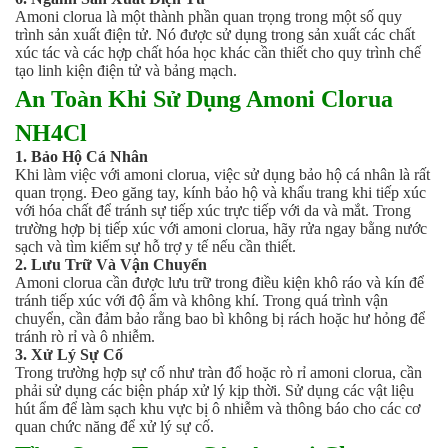
Hóa chất khác
Amoni clorua là một thành phần quan trọng trong một số quy
trình sản xuất điện tử. Nó được sử dụng trong sản xuất các chất
Giới Thiệu
xúc tác và các hợp chất hóa học khác cần thiết cho quy trình chế
Đối tác
tạo linh kiện điện tử và bảng mạch.
Quy trình sản xuất
An Toàn Khi Sử Dụng Amoni Clorua
Tin tức
VMC GROUP
NH4Cl
Ngành Hóa Chất
1. Bảo Hộ Cá Nhân
Tẩy Rửa Diệt Khuẩn
Khi làm việc với amoni clorua, việc sử dụng bảo hộ cá nhân là rất
Ngành Thực Phẩm
quan trọng. Đeo găng tay, kính bảo hộ và khẩu trang khi tiếp xúc
với hóa chất để tránh sự tiếp xúc trực tiếp với da và mắt. Trong
Ngành Nông Nghiệp
trường hợp bị tiếp xúc với amoni clorua, hãy rửa ngay bằng nước
Ngành Thủy Sản
sạch và tìm kiếm sự hỗ trợ y tế nếu cần thiết.
Ngành Môi Trường
2. Lưu Trữ Và Vận Chuyển
Ngành Nhựa
Amoni clorua cần được lưu trữ trong điều kiện khô ráo và kín để
Ngành Xây Dựng
tránh tiếp xúc với độ ẩm và không khí. Trong quá trình vận
chuyển, cần đảm bảo rằng bao bì không bị rách hoặc hư hỏng để
Ngành Cao Su
tránh rò rỉ và ô nhiễm.
Ngành Xi Mạ
3. Xử Lý Sự Cố
Ngành Thủy Tinh
Trong trường hợp sự cố như tràn đổ hoặc rò rỉ amoni clorua, cần
Ngành Dệt Nhuộm
phải sử dụng các biện pháp xử lý kịp thời. Sử dụng các vật liệu
hút ẩm để làm sạch khu vực bị ô nhiễm và thông báo cho các cơ
Ngành Sơn
quan chức năng để xử lý sự cố.
Ngành In Ấn Bao Bì