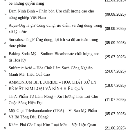
(11.09.2025)
bé nhưng quyền năng
Đạm Ninh Bình – Phân bón Ure chất lượng cao cho
(09.09.2025)
nông nghiệp Việt Nam
Aqua-Org là gì? Công dụng, ưu điểm và ứng dụng trong
(09.09.2025)
xử lý nước
Sucralose là gì? Ứng dụng, lợi ích và độ an toàn trong
(05.09.2025)
thực phẩm
Baking Soda Mỹ – Sodium Bicarbonate chất lượng cao
(25.07.2025)
từ Hoa Kỳ
Sulfamic Acid – Hóa Chất Làm Sạch Công Nghiệp
(24.07.2025)
Mạnh Mẽ, Hiệu Quả Cao
AMMONIUM BIFLUORIDE – HÓA CHẤT XỬ LÝ
(18.07.2025)
BỀ MẶT KIM LOẠI VÀ KÍNH HIỆU QUẢ
Thực Phẩm Tự Làm Nóng – Xu Hướng Tiện Lợi Cho
(11.07.2025)
Cuộc Sống Hiện Đại
Một Giọt Triethanolamine (TEA) – Vì Sao Mỹ Phẩm
(05.07.2025)
Và Bê Tông Đều Dùng?
Khám Phá Các Loại Kim Loại Màu – Vật Liệu Quan
(21.06.2025)