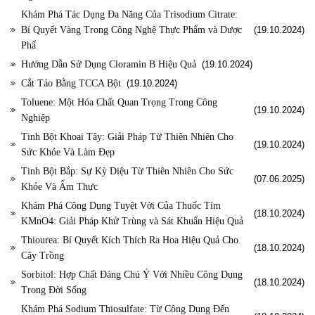
Khám Phá Tác Dụng Đa Năng Của Trisodium Citrate:
Bí Quyết Vàng Trong Công Nghệ Thực Phẩm và Dược
(19.10.2024)
Phẩ
Hướng Dẫn Sử Dụng Cloramin B Hiệu Quả
(19.10.2024)
Cắt Tảo Bằng TCCA Bột
(19.10.2024)
Toluene: Một Hóa Chất Quan Trọng Trong Công
(19.10.2024)
Nghiệp
Tinh Bột Khoai Tây: Giải Pháp Từ Thiên Nhiên Cho
(19.10.2024)
Sức Khỏe Và Làm Đẹp
Tinh Bột Bắp: Sự Kỳ Diệu Từ Thiên Nhiên Cho Sức
(07.06.2025)
Khỏe Và Ẩm Thực
Khám Phá Công Dụng Tuyệt Vời Của Thuốc Tím
(18.10.2024)
KMnO4: Giải Pháp Khử Trùng và Sát Khuẩn Hiệu Quả
Thiourea: Bí Quyết Kích Thích Ra Hoa Hiệu Quả Cho
(18.10.2024)
Cây Trồng
Sorbitol: Hợp Chất Đáng Chú Ý Với Nhiều Công Dụng
(18.10.2024)
Trong Đời Sống
Khám Phá Sodium Thiosulfate: Từ Công Dụng Đến