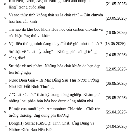
Khí Heli, Neon, Argon: Những “siêu anh hùng thầm
(21.05.2025)
lặng” trong cuộc sống
Vì sao thủy tinh không thật sự là chất rắn? – Câu chuyện
(20.05.2025)
hóa học của kính
Tại sao đá khô bốc khói? Hóa học của carbon dioxide và
(16.05.2025)
các hiệu ứng thú vị khác
Vật liệu thông minh đang thay đổi thế giới như thế nào?
(15.05.2025)
Sự thật về “chất tẩy trắng” – Không phải cái gì trắng
(14.05.2025)
cũng độc!
Sự thật về mỹ phẩm: Những hóa chất khiến da bạn đẹp
(12.05.2025)
lên từng ngày
Nước Điện Giải – Bí Mật Đằng Sau Thứ Nước Tưởng
(06.05.2025)
Như Rất Đỗi Bình Thường
7 “Chất xúc tác” thần kỳ trong nông nghiệp: Khám phá
(05.05.2025)
những loại phân bón hóa học được dùng nhiều nhấ
Bí mật của muối lạnh: Ammonium Chloride – Chất rắn
(26.04.2025)
tưởng thường, ứng dụng phi thường
Đồng(II) Sulfat (CuSO₄): Tính Chất, Ứng Dụng và
(24.04.2025)
Những Điều Bạn Nên Biết