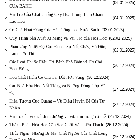
(06.01.2025)
CỦA BÁNH
Vai Trò Của Chất Chống Oxy Hóa Trong Làm Chậm
(04.01.2025)
Lão Hóa
Cơ Chế Hoạt Động Của Hệ Thống Lọc Nước Sạch
(03.01.2025)
Quy Trình Sản Xuất Xi Măng và Vai Trò của Hóa Học
(02.01.2025)
Phản Ứng Nhiệt Độ Cực Đoan: Sự Nổ, Cháy, Và Đông
(02.01.2025)
Lạnh Tức Thì
Các Loại Thuốc Điều Trị Bệnh Phổ Biến và Cơ Chế
(30.12.2024)
Hoạt Động
Hóa Chất Hiếm Có Giá Trị Đắt Hơn Vàng
(30.12.2024)
Các Nhà Hóa Học Nổi Tiếng và Những Đóng Góp Vĩ
(27.12.2024)
Đại
Hiện Tượng Cực Quang – Vũ Điệu Huyền Bí Của Tự
(27.12.2024)
Nhiên
Vai trò của vi chất dinh dưỡng và vitamin trong cơ thể
(26.12.2024)
Thành Phần Hóa Học Của Sao Chổi Và Thiên Thạch
(26.12.2024)
Thủy Ngân: Những Bí Mật Chết Người Của Chất Lỏng
(25.12.2024)