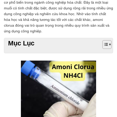
cơ phổ biến trong ngành công nghiệp hóa chất. Đây là một loại
Chất phụ gia tạo cấu trúc
muối có tính chất đặc biệt, được sử dụng rộng rãi trong nhiều ứng
Chất phụ gia bảo quản
dụng công nghiệp và nghiên cứu khoa học. Nhờ vào tính chất
Chất phụ gia nem giò chả
hóa học và khả năng tương tác tốt với các chất khác, amoni
Chất phụ gia bún mì phở
clorua đóng vai trò quan trọng trong nhiều quy trình sản xuất và
Chất phụ gia bánh kẹo kem
ứng dụng công nghiệp.
Chất phụ gia nước giải khát
Chất phụ gia xúc xích
Mục Lục
Chất phụ gia nước mắm
Chất phụ gia rau củ quả
Chất phụ gia thạch rau câu
Chất phụ gia đậu hũ
HÓA CHẤT TẨY RỬA
Tẩy rửa công nghiệp
Tẩy rửa sinh hoạt
Tẩy rửa ô tô xe máy
Tẩy cáu cặn đường ống
Tẩy rửa khác
HÓA CHẤT THỦY SẢN
Hóa chất xử lý nước
Men đường ruột