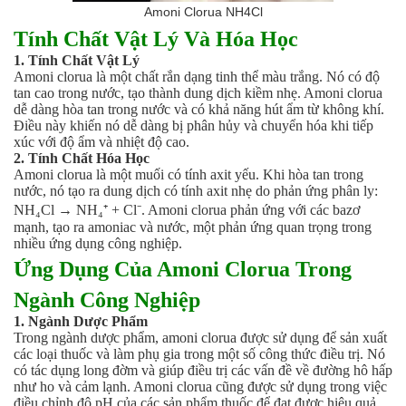
Men vi sinh EM gốc
Amoni Clorua NH4Cl
Bổ sung khoáng chất
Tính Chất Vật Lý Và Hóa Học
Bổ gan và giải độc gan
1. Tính Chất Vật Lý
Phòng và trị bệnh
Amoni clorua là một chất rắn dạng tinh thể màu trắng. Nó có độ
Bổ sung dinh dưỡng tăng trọng
tan cao trong nước, tạo thành dung dịch kiềm nhẹ. Amoni clorua
Hấp thụ khí độc Yucca
dễ dàng hòa tan trong nước và có khả năng hút ẩm từ không khí.
Điều này khiến nó dễ dàng bị phân hủy và chuyển hóa khi tiếp
HÓA CHẤT XỬ LÝ NƯỚC
xúc với độ ẩm và nhiệt độ cao.
Xử lý nước hồ bơi
2. Tính Chất Hóa Học
Xử lý nước sinh hoạt
Amoni clorua là một muối có tính axit yếu. Khi hòa tan trong
Xử lý nước thải
nước, nó tạo ra dung dịch có tính axit nhẹ do phản ứng phân ly:
Xử lý nước giếng khoan
NH₄Cl → NH₄⁺ + Cl⁻. Amoni clorua phản ứng với các bazơ
Xử lý nước khác
mạnh, tạo ra amoniac và nước, một phản ứng quan trọng trong
nhiều ứng dụng công nghiệp.
DUNG MÔI CÔNG NGHIỆP
Ứng Dụng Của Amoni Clorua Trong
Pha sơn nước
Pha sơn epoxy
Ngành Công Nghiệp
Pha sơn dầu
1. Ngành Dược Phẩm
Pha sơn tĩnh điện
Trong ngành dược phẩm, amoni clorua được sử dụng để sản xuất
Dung môi khác
các loại thuốc và làm phụ gia trong một số công thức điều trị. Nó
HƯƠNG LIỆU TINH DẦU
có tác dụng long đờm và giúp điều trị các vấn đề về đường hô hấp
HÓA CHẤT CÔNG NGHIỆP
như ho và cảm lạnh. Amoni clorua cũng được sử dụng trong việc
điều chỉnh độ pH của các sản phẩm thuốc để đạt được hiệu quả