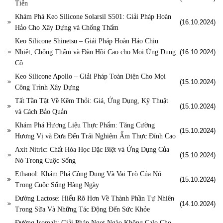
Tiễn
Khám Phá Keo Silicone Solarsil S501: Giải Pháp Hoàn
(16.10.2024)
Hảo Cho Xây Dựng và Chống Thấm
Keo Silicone Shinetsu – Giải Pháp Hoàn Hảo Chịu
Nhiệt, Chống Thấm và Đàn Hồi Cao cho Mọi Ứng Dụng
(16.10.2024)
Cô
Keo Silicone Apollo – Giải Pháp Toàn Diện Cho Mọi
(15.10.2024)
Công Trình Xây Dựng
Tất Tần Tật Về Kẽm Thỏi: Giá, Ứng Dụng, Kỹ Thuật
(15.10.2024)
và Cách Bảo Quản
Khám Phá Hương Liệu Thực Phẩm: Tăng Cường
(15.10.2024)
Hương Vị và Đưa Đến Trải Nghiệm Ẩm Thực Đỉnh Cao
Axit Nitric: Chất Hóa Học Đặc Biệt và Ứng Dụng Của
(15.10.2024)
Nó Trong Cuộc Sống
Ethanol: Khám Phá Công Dụng Và Vai Trò Của Nó
(15.10.2024)
Trong Cuộc Sống Hàng Ngày
Đường Lactose: Hiểu Rõ Hơn Về Thành Phần Tự Nhiên
(14.10.2024)
Trong Sữa Và Những Tác Động Đến Sức Khỏe
Đường Isomalt: Giải Pháp Ngọt Ngào Không Calo Cho