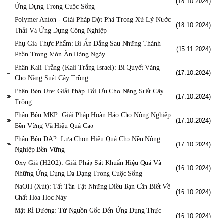
(18.10.2024)
Ứng Dụng Trong Cuộc Sống
Polymer Anion - Giải Pháp Đột Phá Trong Xử Lý Nước
(18.10.2024)
Thải Và Ứng Dụng Công Nghiệp
Phụ Gia Thực Phẩm: Bí Ẩn Đằng Sau Những Thành
(15.11.2024)
Phần Trong Món Ăn Hàng Ngày
Phân Kali Trắng (Kali Trắng Israel): Bí Quyết Vàng
(17.10.2024)
Cho Năng Suất Cây Trồng
Phân Bón Ure: Giải Pháp Tối Ưu Cho Năng Suất Cây
(17.10.2024)
Trồng
Phân Bón MKP: Giải Pháp Hoàn Hảo Cho Nông Nghiệp
(17.10.2024)
Bền Vững Và Hiệu Quả Cao
Phân Bón DAP: Lựa Chọn Hiệu Quả Cho Nền Nông
(17.10.2024)
Nghiệp Bền Vững
Oxy Già (H2O2): Giải Pháp Sát Khuẩn Hiệu Quả Và
(16.10.2024)
Những Ứng Dụng Đa Dạng Trong Cuộc Sống
NaOH (Xút): Tất Tần Tật Những Điều Bạn Cần Biết Về
(16.10.2024)
Chất Hóa Học Này
Mật Rỉ Đường: Từ Nguồn Gốc Đến Ứng Dụng Thực
(16.10.2024)