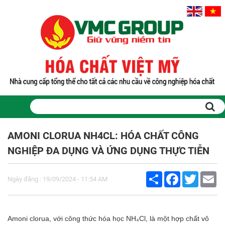
Trang chủ
Sản phẩm
AMONI CLORUA NH4CL: HÓA CHẤT CÔNG
PHỤ GIA THỰC PHẨM
NGHIỆP ĐA DỤNG VÀ ỨNG DỤNG THỰC TIỄN
Tinh bột biến tính
Màu thực phẩm
Share
Facebook
Twitter
Em
Hương liệu thực phẩm
Ngày đăng : 19/09/2024 - 11:54 AM
Chất phụ gia điều vị tạo ngọt
Chất phụ gia oxy hóa giữ màu
Chất phụ gia nhũ hóa làm dày
Amoni clorua, với công thức hóa học NH₄Cl, là một hợp chất vô
Chất phụ gia chống đông vón