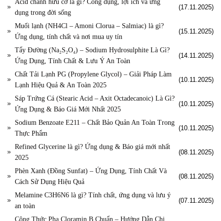
Acid chanh hữu cơ là gì? Công dụng, lợi ích và ứng
(17.11.2025)
dụng trong đời sống
Muối lạnh (NH4Cl – Amoni Clorua – Salmiac) là gì?
(15.11.2025)
Ứng dụng, tính chất và nơi mua uy tín
Tẩy Đường (Na₂S₂O₄) – Sodium Hydrosulphite Là Gì?
(14.11.2025)
Ứng Dụng, Tính Chất & Lưu Ý An Toàn
Chất Tải Lạnh PG (Propylene Glycol) – Giải Pháp Làm
(10.11.2025)
Lạnh Hiệu Quả & An Toàn 2025
Sáp Trứng Cá (Stearic Acid – Axit Octadecanoic) Là Gì?
(10.11.2025)
Ứng Dụng & Báo Giá Mới Nhất 2025
Sodium Benzoate E211 – Chất Bảo Quản An Toàn Trong
(10.11.2025)
Thực Phẩm
Refined Glycerine là gì? Ứng dụng & Báo giá mới nhất
(08.11.2025)
2025
Phèn Xanh (Đồng Sunfat) – Ứng Dụng, Tính Chất Và
(08.11.2025)
Cách Sử Dụng Hiệu Quả
Melamine C3H6N6 là gì? Tính chất, ứng dụng và lưu ý
(07.11.2025)
an toàn
Công Thức Pha Cloramin B Chuẩn – Hướng Dẫn Chi