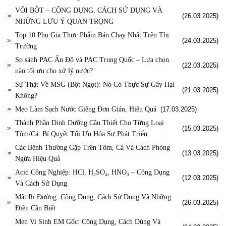
VÔI BỘT – CÔNG DỤNG, CÁCH SỬ DỤNG VÀ
(26.03.2025)
NHỮNG LƯU Ý QUAN TRỌNG
Top 10 Phụ Gia Thực Phẩm Bán Chạy Nhất Trên Thị
(24.03.2025)
Trường
So sánh PAC Ấn Độ và PAC Trung Quốc – Lựa chọn
(22.03.2025)
nào tối ưu cho xử lý nước?
Sự Thật Về MSG (Bột Ngọt): Nó Có Thực Sự Gây Hại
(21.03.2025)
Không?
Mẹo Làm Sạch Nước Giếng Đơn Giản, Hiệu Quả
(17.03.2025)
Thành Phần Dinh Dưỡng Cần Thiết Cho Từng Loại
(15.03.2025)
Tôm/Cá: Bí Quyết Tối Ưu Hóa Sự Phát Triển
Các Bệnh Thường Gặp Trên Tôm, Cá Và Cách Phòng
(13.03.2025)
Ngừa Hiệu Quả
Acid Công Nghiệp: HCl, H₂SO₄, HNO₃ – Công Dụng
(12.03.2025)
Và Cách Sử Dụng
Mật Rỉ Đường: Công Dụng, Cách Sử Dụng Và Những
(26.03.2025)
Điều Cần Biết
Men Vi Sinh EM Gốc: Công Dụng, Cách Dùng Và