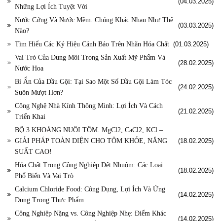
(04.03.2025)
Những Lợi Ích Tuyệt Vời
Nước Cứng Và Nước Mềm: Chúng Khác Nhau Như Thế
(03.03.2025)
Nào?
Tìm Hiểu Các Ký Hiệu Cảnh Báo Trên Nhãn Hóa Chất
(01.03.2025)
Vai Trò Của Dung Môi Trong Sản Xuất Mỹ Phẩm Và
(28.02.2025)
Nước Hoa
Bí Ẩn Của Dầu Gội: Tại Sao Một Số Dầu Gội Làm Tóc
(24.02.2025)
Suôn Mượt Hơn?
Công Nghệ Nhà Kính Thông Minh: Lợi Ích Và Cách
(21.02.2025)
Triển Khai
BỘ 3 KHOÁNG NUÔI TÔM: MgCl2, CaCl2, KCl –
GIẢI PHÁP TOÀN DIỆN CHO TÔM KHỎE, NĂNG
(18.02.2025)
SUẤT CAO!
Hóa Chất Trong Công Nghiệp Dệt Nhuộm: Các Loại
(18.02.2025)
Phổ Biến Và Vai Trò
Calcium Chloride Food: Công Dụng, Lợi Ích Và Ứng
(14.02.2025)
Dụng Trong Thực Phẩm
Công Nghiệp Nặng vs. Công Nghiệp Nhẹ: Điểm Khác
(14.02.2025)