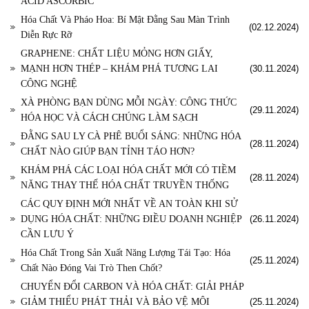
ACID ASCORBIC
Hóa Chất Và Pháo Hoa: Bí Mật Đằng Sau Màn Trình
(02.12.2024)
Diễn Rực Rỡ
GRAPHENE: CHẤT LIỆU MỎNG HƠN GIẤY,
MẠNH HƠN THÉP – KHÁM PHÁ TƯƠNG LAI
(30.11.2024)
CÔNG NGHỆ
XÀ PHÒNG BẠN DÙNG MỖI NGÀY: CÔNG THỨC
(29.11.2024)
HÓA HỌC VÀ CÁCH CHÚNG LÀM SẠCH
ĐẰNG SAU LY CÀ PHÊ BUỔI SÁNG: NHỮNG HÓA
(28.11.2024)
CHẤT NÀO GIÚP BẠN TỈNH TÁO HƠN?
KHÁM PHÁ CÁC LOẠI HÓA CHẤT MỚI CÓ TIỀM
(28.11.2024)
NĂNG THAY THẾ HÓA CHẤT TRUYỀN THỐNG
CÁC QUY ĐỊNH MỚI NHẤT VỀ AN TOÀN KHI SỬ
DỤNG HÓA CHẤT: NHỮNG ĐIỀU DOANH NGHIỆP
(26.11.2024)
CẦN LƯU Ý
Hóa Chất Trong Sản Xuất Năng Lượng Tái Tạo: Hóa
(25.11.2024)
Chất Nào Đóng Vai Trò Then Chốt?
CHUYỂN ĐỔI CARBON VÀ HÓA CHẤT: GIẢI PHÁP
GIẢM THIỂU PHÁT THẢI VÀ BẢO VỆ MÔI
(25.11.2024)