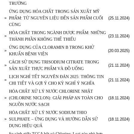
TRƯỜNG
ỨNG DỤNG HÓA CHẤT TRONG SẢN XUẤT MỸ
PHẨM: TỪ NGUYÊN LIỆU ĐẾN SẢN PHẨM CUỐI
(25.11.2024)
CÙNG
HÓA CHẤT TRONG NGÀNH DƯỢC PHẨM: NHỮNG
(23.11.2024)
THÀNH PHẦN KHÔNG THỂ THIẾU
ỨNG DỤNG CỦA CLORAMIN B TRONG KHỬ
(20.03.2025)
KHUẨN BỆNH VIỆN
CÁCH SỬ DỤNG TRISODIUM CITRATE TRONG
(21.11.2024)
SẢN XUẤT THỰC PHẨM VÀ ĐỒ UỐNG
LỊCH NGHỈ TẾT NGUYÊN ĐÁN 2025: THÔNG TIN
(21.11.2024)
CHI TIẾT VÀ GỢI Ý CHO KỲ NGHỈ Ý NGHĨA
HÓA CHẤT XỬ LÝ NƯỚC CHLORINE NHẬT
(CHLORINE NICLON): GIẢI PHÁP AN TOÀN CHO
(18.11.2024)
NGUỒN NƯỚC SẠCH
HÓA CHẤT XỬ LÝ NƯỚC SODIUM THIO
SULPHATE – ỨNG DỤNG VÀ HƯỚNG DẪN SỬ
(18.11.2024)
DỤNG HIỆU QUẢ
So sánh giữa TCCA bột và Chlorine: Loại nào phù hợp