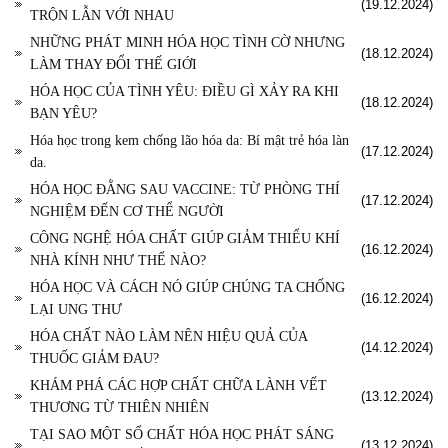
(19.12.2024)
TRỘN LẪN VỚI NHAU
NHỮNG PHÁT MINH HÓA HỌC TÌNH CỜ NHƯNG
(18.12.2024)
LÀM THAY ĐỔI THẾ GIỚI
HÓA HỌC CỦA TÌNH YÊU: ĐIỀU GÌ XẢY RA KHI
(18.12.2024)
BẠN YÊU?
Hóa học trong kem chống lão hóa da: Bí mật trẻ hóa làn
(17.12.2024)
da.
HÓA HỌC ĐẰNG SAU VACCINE: TỪ PHÒNG THÍ
(17.12.2024)
NGHIỆM ĐẾN CƠ THỂ NGƯỜI
CÔNG NGHỆ HÓA CHẤT GIÚP GIẢM THIỂU KHÍ
(16.12.2024)
NHÀ KÍNH NHƯ THẾ NÀO?
HÓA HỌC VÀ CÁCH NÓ GIÚP CHÚNG TA CHỐNG
(16.12.2024)
LẠI UNG THƯ
HÓA CHẤT NÀO LÀM NÊN HIỆU QUẢ CỦA
(14.12.2024)
THUỐC GIẢM ĐAU?
KHÁM PHÁ CÁC HỢP CHẤT CHỮA LÀNH VẾT
(13.12.2024)
THƯƠNG TỪ THIÊN NHIÊN
TẠI SAO MỘT SỐ CHẤT HÓA HỌC PHÁT SÁNG
(13.12.2024)