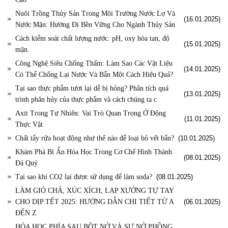
Nuôi Trồng Thủy Sản Trong Môi Trường Nước Lợ Và
(16.01.2025)
Nước Mặn: Hướng Đi Bền Vững Cho Ngành Thủy Sản
Cách kiểm soát chất lượng nước: pH, oxy hòa tan, độ
(15.01.2025)
mặn.
Công Nghệ Siêu Chống Thấm: Làm Sao Các Vật Liệu
(14.01.2025)
Có Thể Chống Lại Nước Và Bẩn Một Cách Hiệu Quả?
Tại sao thực phẩm tươi lại dễ bị hỏng? Phân tích quá
(13.01.2025)
trình phân hủy của thực phẩm và cách chúng ta c
Axit Trong Tự Nhiên: Vai Trò Quan Trọng Ở Động
(11.01.2025)
Thực Vật
Chất tẩy rửa hoạt động như thế nào để loại bỏ vết bẩn?
(10.01.2025)
Khám Phá Bí Ẩn Hóa Học Trong Cơ Chế Hình Thành
(08.01.2025)
Đá Quý
Tại sao khí CO2 lại được sử dụng để làm soda?
(08.01.2025)
LÀM GIÒ CHẢ, XÚC XÍCH, LẠP XƯỞNG TỰ TAY
CHO DỊP TẾT 2025: HƯỚNG DẪN CHI TIẾT TỪ A
(06.01.2025)
ĐẾN Z
HÓA HỌC PHÍA SAU BỘT NỞ VÀ SỰ NỞ PHỒNG