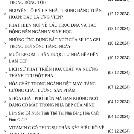
TRONG BÓNG TỐI?
NGUYÊN TỐ KỲ LẠ NHẤT TRONG BẢNG TUẦN
(12.12.2024)
HOÀN: ĐÂU LÀ ỨNG VIÊN?
PHÁT HIỆN MỚI VỀ CẤU TRÚC DNA VÀ TÁC
(12.12.2024)
ĐỘNG ĐẾN NGÀNH Y SINH HỌC
NHỮNG ỨNG DỤNG BẤT NGỜ CỦA SILICA GEL
(10.12.2024)
TRONG ĐỜI SỐNG HÀNG NGÀY
MUỐI EPSOM: THẦN DƯỢC TỪ NHÀ BẾP ĐẾN
(10.12.2024)
LÀM ĐẸP
LỊCH SỬ PHÁT TRIỂN HÓA CHẤT VÀ NHỮNG
(07.12.2024)
THÀNH TỰU ĐỘT PHÁ
HÓA CHẤT TRONG NGÀNH DỆT MAY: TĂNG
(07.12.2024)
CƯỜNG CHẤT LƯỢNG SẢN PHẨM
5 HÓA CHẤT PHỔ BIẾN MÀ BẠN KHÔNG NGỜ
(04.12.2024)
ĐANG CÓ MẶT TRONG NHÀ BẾP CỦA MÌNH
Làm Sao Để Nuôi Tinh Thể Tại Nhà Bằng Hóa Chất
(04.12.2024)
Đơn Giản?
VITAMIN C CÓ THỰC SỰ THẦN KỲ? HIỂU RÕ VỀ
(03.12.2024)