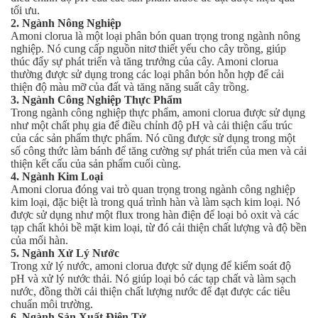
Axit
tối ưu.
Hóa chất khác
2. Ngành Nông Nghiệp
Kiềm
Amoni clorua là một loại phân bón quan trọng trong ngành nông
Muối
nghiệp. Nó cung cấp nguồn nitơ thiết yếu cho cây trồng, giúp
thúc đẩy sự phát triển và tăng trưởng của cây. Amoni clorua
Kim loại màu
thường được sử dụng trong các loại phân bón hỗn hợp để cải
Oxit kim loại
thiện độ màu mỡ của đất và tăng năng suất cây trồng.
HÓA CHẤT THÍ NGHIỆM
3. Ngành Công Nghiệp Thực Phẩm
Hóa chất thí nghiệm
Trong ngành công nghiệp thực phẩm, amoni clorua được sử dụng
Thiết bị phòng thí nghiệm
như một chất phụ gia để điều chỉnh độ pH và cải thiện cấu trúc
của các sản phẩm thực phẩm. Nó cũng được sử dụng trong một
HÓA CHẤT NÔNG NGHIỆP
số công thức làm bánh để tăng cường sự phát triển của men và cải
Nguyên liệu phân bón
thiện kết cấu của sản phẩm cuối cùng.
Chế phẩm sinh học
4. Ngành Kim Loại
Nguyên liệu chăn nuôi
Amoni clorua đóng vai trò quan trọng trong ngành công nghiệp
kim loại, đặc biệt là trong quá trình hàn và làm sạch kim loại. Nó
HÓA CHẤT XÂY DỰNG
được sử dụng như một flux trong hàn điện để loại bỏ oxit và các
Chống thấm sika
tạp chất khỏi bề mặt kim loại, từ đó cải thiện chất lượng và độ bền
Silicone Dow Corning
của mối hàn.
Silicone KCC
5. Ngành Xử Lý Nước
Silicone Apollo
Trong xử lý nước, amoni clorua được sử dụng để kiểm soát độ
pH và xử lý nước thải. Nó giúp loại bỏ các tạp chất và làm sạch
Silicone Kingbond
nước, đồng thời cải thiện chất lượng nước để đạt được các tiêu
Silicone Shinetsu
chuẩn môi trường.
Keo Silicone
6. Ngành Sản Xuất Điện Tử