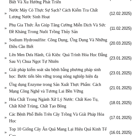
Biệt Và Xu Hướng Phát Triển
Nước Máy Có Thực Sự Sạch? Cách Kiểm Tra Chất
(12.02.2025)
Lượng Nước Sinh Hoạt
Phụ Gia Thức Ăn Giúp Tăng Cường Miễn Dịch Và Sức
(11.02.2025)
Đề Kháng Trong Nuôi Trồng Thủy Sản
Sodium Hydrosulfite: Công Dụng, Ứng Dụng Và Những
(20.03.2025)
Điều Cần Biết
Lên Men Dưa Hành, Củ Kiệu: Quá Trình Hóa Học Đằng
(23.01.2025)
Sau Vị Chua Ngọt Tự Nhiên
Giải pháp kiểm soát sâu bệnh bằng phương pháp sinh
(23.01.2025)
học: Bước tiến bền vững trong nông nghiệp hiện đạ
Ứng dụng Enzyme trong Sản Xuất Thực Phẩm: Cách
(21.01.2025)
Mạng Công Nghệ và Tương Lai Bền Vững
Hóa Chất Trong Ngành Xử Lý Nước: Chất Keo Tụ,
(18.01.2025)
Chất Khử Trùng, Chất Tạo Bông
Các Bệnh Phổ Biến Trên Cây Trồng Và Giải Pháp Hóa
(17.01.2025)
Học
Top 10 Giống Cây Ăn Quả Mang Lại Hiệu Quả Kinh Tế
(16.01.2025)
Cao