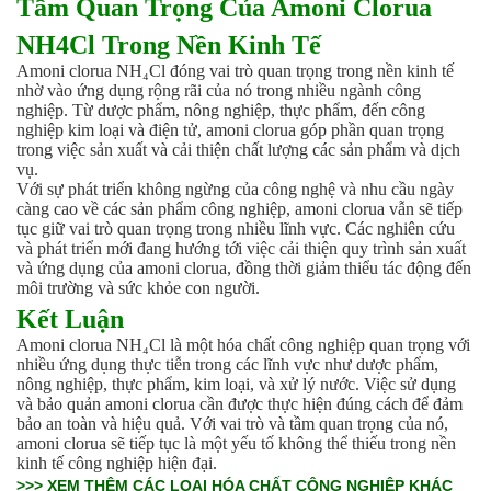
Tầm Quan Trọng Của Amoni Clorua
Ngành Gốm Sứ
Ngành Gỗ
NH4Cl Trong Nền Kinh Tế
Ngành Mỹ Phẩm
Amoni clorua NH₄Cl đóng vai trò quan trọng trong nền kinh tế
Ngành Hóa Dầu
nhờ vào ứng dụng rộng rãi của nó trong nhiều ngành công
Ngành Giấy
nghiệp. Từ dược phẩm, nông nghiệp, thực phẩm, đến công
Liên hệ
nghiệp kim loại và điện tử, amoni clorua góp phần quan trọng
trong việc sản xuất và cải thiện chất lượng các sản phẩm và dịch
Tuyển dụng
vụ.
Với sự phát triển không ngừng của công nghệ và nhu cầu ngày
càng cao về các sản phẩm công nghiệp, amoni clorua vẫn sẽ tiếp
tục giữ vai trò quan trọng trong nhiều lĩnh vực. Các nghiên cứu
và phát triển mới đang hướng tới việc cải thiện quy trình sản xuất
và ứng dụng của amoni clorua, đồng thời giảm thiểu tác động đến
môi trường và sức khỏe con người.
Kết Luận
Amoni clorua NH₄Cl là một hóa chất công nghiệp quan trọng với
nhiều ứng dụng thực tiễn trong các lĩnh vực như dược phẩm,
nông nghiệp, thực phẩm, kim loại, và xử lý nước. Việc sử dụng
và bảo quản amoni clorua cần được thực hiện đúng cách để đảm
bảo an toàn và hiệu quả. Với vai trò và tầm quan trọng của nó,
amoni clorua sẽ tiếp tục là một yếu tố không thể thiếu trong nền
kinh tế công nghiệp hiện đại.
>>> XEM THÊM CÁC LOẠI HÓA CHẤT CÔNG NGHIỆP KHÁC