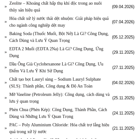
Zeolite – Khoáng chất hấp thụ khí độc trong ao nuôi
(09.04.2026)
thủy sản hiệu quả
Hóa chất xử lý nước thải dệt nhuộm: Giải pháp hiệu quả
(07.04.2026)
cho ngành công nghiệp dệt may
Baking Soda (Thuốc Muối, Bột Nở) Là Gì? Công Dụng,
(05.12.2025)
Cách Dùng và Lưu Ý Quan Trọng
EDTA 2 Muối (EDTA 2Na) Là Gì? Công Dụng, Ứng
(29.11.2025)
Dụng
Dầu Ông Già Cyclohexanone Là Gì? Công Dụng, Ưu
(27.11.2025)
Điểm Và Lưu Ý Khi Sử Dụng
Chất tạo bọt Lauryl sùng – Sodium Lauryl Sulphate
(04.02.2026)
(SLS): Thành phần, Công dụng & Độ An Toàn
Mỡ Vaseline (Petroleum Jelly): Công dụng, cách dùng và
(25.11.2025)
lưu ý quan trọng
Phèn Chua (Phèn Kép): Công Dụng, Thành Phần, Cách
(24.11.2025)
Dùng và Những Lưu Ý Quan Trọng
PAC – Poly Aluminium Chloride: Hóa chất trợ lắng hiệu
(21.11.2025)
quả trong xử lý nước