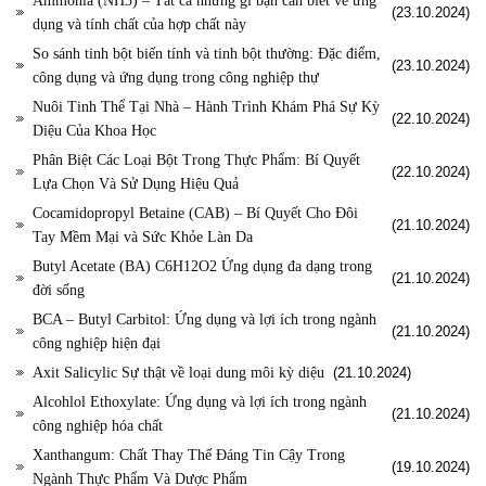
Ammonia (NH3) – Tất cả những gì bạn cần biết về ứng
(23.10.2024)
dụng và tính chất của hợp chất này
So sánh tinh bột biến tính và tinh bột thường: Đặc điểm,
(23.10.2024)
công dụng và ứng dụng trong công nghiệp thự
Nuôi Tinh Thể Tại Nhà – Hành Trình Khám Phá Sự Kỳ
(22.10.2024)
Diệu Của Khoa Học
Phân Biệt Các Loại Bột Trong Thực Phẩm: Bí Quyết
(22.10.2024)
Lựa Chọn Và Sử Dụng Hiệu Quả
Cocamidopropyl Betaine (CAB) – Bí Quyết Cho Đôi
(21.10.2024)
Tay Mềm Mại và Sức Khỏe Làn Da
Butyl Acetate (BA) C6H12O2 Ứng dụng đa dạng trong
(21.10.2024)
đời sống
BCA – Butyl Carbitol: Ứng dụng và lợi ích trong ngành
(21.10.2024)
công nghiệp hiện đại
Axit Salicylic Sự thật về loại dung môi kỳ diệu
(21.10.2024)
Alcohlol Ethoxylate: Ứng dụng và lợi ích trong ngành
(21.10.2024)
công nghiệp hóa chất
Xanthangum: Chất Thay Thế Đáng Tin Cậy Trong
(19.10.2024)
Ngành Thực Phẩm Và Dược Phẩm