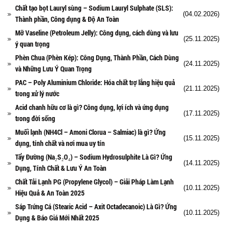
Chất tạo bọt Lauryl sùng – Sodium Lauryl Sulphate (SLS):
(04.02.2026)
Thành phần, Công dụng & Độ An Toàn
Mỡ Vaseline (Petroleum Jelly): Công dụng, cách dùng và lưu
(25.11.2025)
ý quan trọng
Phèn Chua (Phèn Kép): Công Dụng, Thành Phần, Cách Dùng
(24.11.2025)
và Những Lưu Ý Quan Trọng
PAC – Poly Aluminium Chloride: Hóa chất trợ lắng hiệu quả
(21.11.2025)
trong xử lý nước
Acid chanh hữu cơ là gì? Công dụng, lợi ích và ứng dụng
(17.11.2025)
trong đời sống
Muối lạnh (NH4Cl – Amoni Clorua – Salmiac) là gì? Ứng
(15.11.2025)
dụng, tính chất và nơi mua uy tín
Tẩy Đường (Na₂S₂O₄) – Sodium Hydrosulphite Là Gì? Ứng
(14.11.2025)
Dụng, Tính Chất & Lưu Ý An Toàn
Chất Tải Lạnh PG (Propylene Glycol) – Giải Pháp Làm Lạnh
(10.11.2025)
Hiệu Quả & An Toàn 2025
Sáp Trứng Cá (Stearic Acid – Axit Octadecanoic) Là Gì? Ứng
(10.11.2025)
Dụng & Báo Giá Mới Nhất 2025