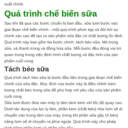
xuất chính.
Quá trình chế biến sữa
Sau khi đã qua các bước chuẩn bị ban đầu, sữa tươi bước vào
giai đoạn chế biến chính - một quá trình phức tạp và đòi hỏi sự
chính xác cao để tạo ra sản phẩm sữa đặc có chất lượng ổn định.
Quá trình này bao gồm ba bước chính: tách béo sữa, tiệt trùng
sữa, và thanh trùng và đồng hóa sữa. Mỗi bước đều đóng vai trò
quan trọng trong việc định hình chất lượng và đặc tính của sản
phẩm cuối cùng.
Tách béo sữa
Quá trình tách béo sữa là bước đầu tiên trong giai đoạn chế biến
chính của sữa đặc. Mục đích của bước này là điều chỉnh hàm
lượng chất béo trong sữa để phù hợp với yêu cầu của sản phẩm
cuối cùng.
Sữa tươi được đưa vào máy ly tâm tách kem với tốc độ quay cao.
Dưới tác dụng của lực ly tâm, phần kem (chất béo) nhẹ hơn sẽ di
chuyển vào trung tâm của máy, trong khi phần sữa gầy (ít béo)
nặng hơn sẽ di chuyển ra phía ngoài. Quá trình này cho phép
tách riêng phần kem và phần sữa gầy.