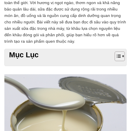
toàn thế giới. Với hương vị ngọt ngào, thơm ngon và khả năng
Chất phụ gia tạo cấu trúc
bảo quản lâu dài, sữa đặc được sử dụng rộng rãi trong nhiều
Chất phụ gia bảo quản
món ăn, đồ uống và là nguồn cung cấp dinh dưỡng quan trọng
Chất phụ gia nem giò chả
cho nhiều người. Bài viết này sẽ đưa bạn đọc đi sâu vào quy trình
Chất phụ gia bún mì phở
sản xuất sữa đặc trong nhà máy, từ khâu lựa chọn nguyên liệu
Chất phụ gia bánh kẹo kem
đến khâu đóng gói và phân phối, giúp bạn hiểu rõ hơn về quá
Chất phụ gia nước giải khát
trình tạo ra sản phẩm quen thuộc này.
Chất phụ gia xúc xích
Chất phụ gia nước mắm
Mục Lục
Chất phụ gia rau củ quả
Chất phụ gia thạch rau câu
Chất phụ gia đậu hũ
HÓA CHẤT TẨY RỬA
Tẩy rửa công nghiệp
Tẩy rửa sinh hoạt
Tẩy rửa ô tô xe máy
Tẩy cáu cặn đường ống
Tẩy rửa khác
HÓA CHẤT THỦY SẢN
Hóa chất xử lý nước
Men đường ruột