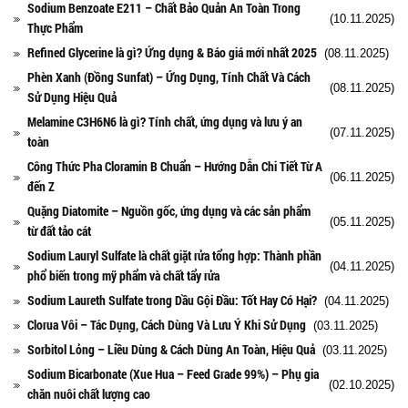
Sodium Benzoate E211 – Chất Bảo Quản An Toàn Trong
(10.11.2025)
Thực Phẩm
Refined Glycerine là gì? Ứng dụng & Báo giá mới nhất 2025
(08.11.2025)
Phèn Xanh (Đồng Sunfat) – Ứng Dụng, Tính Chất Và Cách
(08.11.2025)
Sử Dụng Hiệu Quả
Melamine C3H6N6 là gì? Tính chất, ứng dụng và lưu ý an
(07.11.2025)
toàn
Công Thức Pha Cloramin B Chuẩn – Hướng Dẫn Chi Tiết Từ A
(06.11.2025)
đến Z
Quặng Diatomite – Nguồn gốc, ứng dụng và các sản phẩm
(05.11.2025)
từ đất tảo cát
Sodium Lauryl Sulfate là chất giặt rửa tổng hợp: Thành phần
(04.11.2025)
phổ biến trong mỹ phẩm và chất tẩy rửa
Sodium Laureth Sulfate trong Dầu Gội Đầu: Tốt Hay Có Hại?
(04.11.2025)
Clorua Vôi – Tác Dụng, Cách Dùng Và Lưu Ý Khi Sử Dụng
(03.11.2025)
Sorbitol Lỏng – Liều Dùng & Cách Dùng An Toàn, Hiệu Quả
(03.11.2025)
Sodium Bicarbonate (Xue Hua – Feed Grade 99%) – Phụ gia
(02.10.2025)
chăn nuôi chất lượng cao