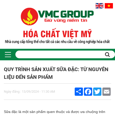
Trang chủ
Sản phẩm
QUY TRÌNH SẢN XUẤT SỮA ĐẶC: TỪ NGUYÊN
PHỤ GIA THỰC PHẨM
LIỆU ĐẾN SẢN PHẨM
Tinh bột biến tính
Màu thực phẩm
Share
Facebook
Twitter
Em
Hương liệu thực phẩm
Ngày đăng : 13/09/2024 - 11:30 AM
Chất phụ gia điều vị tạo ngọt
Chất phụ gia oxy hóa giữ màu
Chất phụ gia nhũ hóa làm dày
Sữa đặc là một sản phẩm quen thuộc và được ưa chuộng trên
Chất phụ gia chống đông vón