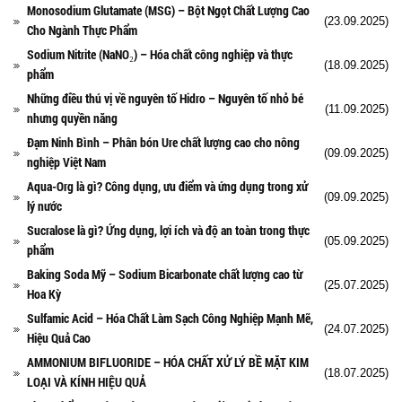
Monosodium Glutamate (MSG) – Bột Ngọt Chất Lượng Cao
(23.09.2025)
Cho Ngành Thực Phẩm
Sodium Nitrite (NaNO₂) – Hóa chất công nghiệp và thực
(18.09.2025)
phẩm
Những điều thú vị về nguyên tố Hidro – Nguyên tố nhỏ bé
(11.09.2025)
nhưng quyền năng
Đạm Ninh Bình – Phân bón Ure chất lượng cao cho nông
(09.09.2025)
nghiệp Việt Nam
Aqua-Org là gì? Công dụng, ưu điểm và ứng dụng trong xử
(09.09.2025)
lý nước
Sucralose là gì? Ứng dụng, lợi ích và độ an toàn trong thực
(05.09.2025)
phẩm
Baking Soda Mỹ – Sodium Bicarbonate chất lượng cao từ
(25.07.2025)
Hoa Kỳ
Sulfamic Acid – Hóa Chất Làm Sạch Công Nghiệp Mạnh Mẽ,
(24.07.2025)
Hiệu Quả Cao
AMMONIUM BIFLUORIDE – HÓA CHẤT XỬ LÝ BỀ MẶT KIM
(18.07.2025)
LOẠI VÀ KÍNH HIỆU QUẢ