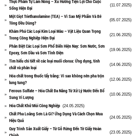
Thực Phẩm Tự Làm Nóng – Xu Hướng Tiện Lợi Cho Cuộc
(11.07.2025)
Sống Hiện Đại
Một Giọt Triethanolamine (TEA) – Vì Sao Mỹ Phẩm Và Bê
(05.07.2025)
Tông Đều Dùng?
Khám Phá Các Loại Kim Loại Màu – Vật Liệu Quan Trọng
(21.06.2025)
Trong Công Nghiệp Hiện Đại
Phân Biệt Các Loại Sơn Phổ Biến Hiện Nay: Sơn Nước, Sơn
(19.06.2025)
Epoxy, Sơn Dầu và Sơn Tĩnh Điện
Tìm hiểu chi tiết về các loại muối clorua: Ứng dụng, tính
(14.06.2025)
chất và phân loại
Hóa chất trong thuốc tẩy trắng: Vì sao không nên pha trộn
(12.06.2025)
lung tung?
Ferrous Sulfate – Hóa Chất Đa Năng Từ Xử Lý Nước Đến Bổ
(10.06.2025)
Sung Vi Lượng
Hóa Chất Khử Mùi Công Nghiệp
(24.05.2025)
Chất Pha Loãng Sơn Là Gì? Ứng Dụng Và Cách Chọn Mua
(24.05.2025)
Hiệu Quả
Quy Trình Sản Xuất Giấy – Từ Gỗ Rừng Đến Tờ Giấy Hoàn
(23.05.2025)
Chỉnh