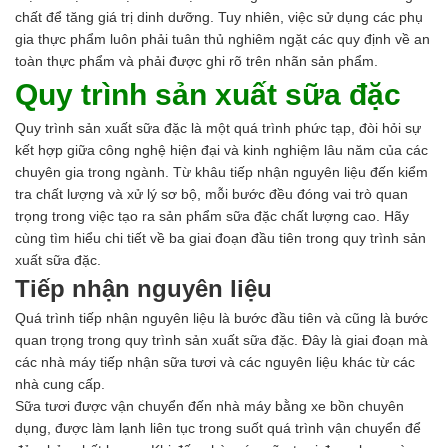
Ngành Gốm Sứ
chất để tăng giá trị dinh dưỡng. Tuy nhiên, việc sử dụng các phụ
Ngành Gỗ
gia thực phẩm luôn phải tuân thủ nghiêm ngặt các quy định về an
Ngành Mỹ Phẩm
toàn thực phẩm và phải được ghi rõ trên nhãn sản phẩm.
Ngành Hóa Dầu
Quy trình sản xuất sữa đặc
Ngành Giấy
Liên hệ
Quy trình sản xuất sữa đặc là một quá trình phức tạp, đòi hỏi sự
Tuyển dụng
kết hợp giữa công nghệ hiện đại và kinh nghiệm lâu năm của các
chuyên gia trong ngành. Từ khâu tiếp nhận nguyên liệu đến kiểm
tra chất lượng và xử lý sơ bộ, mỗi bước đều đóng vai trò quan
trọng trong việc tạo ra sản phẩm sữa đặc chất lượng cao. Hãy
cùng tìm hiểu chi tiết về ba giai đoạn đầu tiên trong quy trình sản
xuất sữa đặc.
Tiếp nhận nguyên liệu
Quá trình tiếp nhận nguyên liệu là bước đầu tiên và cũng là bước
quan trọng trong quy trình sản xuất sữa đặc. Đây là giai đoạn mà
các nhà máy tiếp nhận sữa tươi và các nguyên liệu khác từ các
nhà cung cấp.
Sữa tươi được vận chuyển đến nhà máy bằng xe bồn chuyên
dụng, được làm lạnh liên tục trong suốt quá trình vận chuyển để