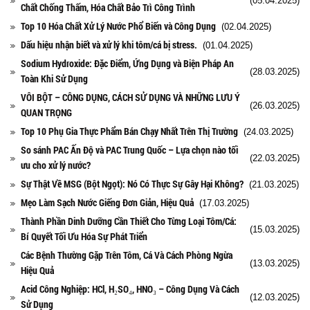
(05.04.2025)
Chất Chống Thấm, Hóa Chất Bảo Trì Công Trình
Top 10 Hóa Chất Xử Lý Nước Phổ Biến và Công Dụng
(02.04.2025)
Dấu hiệu nhận biết và xử lý khi tôm/cá bị stress.
(01.04.2025)
Sodium Hydroxide: Đặc Điểm, Ứng Dụng và Biện Pháp An
(28.03.2025)
Toàn Khi Sử Dụng
VÔI BỘT – CÔNG DỤNG, CÁCH SỬ DỤNG VÀ NHỮNG LƯU Ý
(26.03.2025)
QUAN TRỌNG
Top 10 Phụ Gia Thực Phẩm Bán Chạy Nhất Trên Thị Trường
(24.03.2025)
So sánh PAC Ấn Độ và PAC Trung Quốc – Lựa chọn nào tối
(22.03.2025)
ưu cho xử lý nước?
Sự Thật Về MSG (Bột Ngọt): Nó Có Thực Sự Gây Hại Không?
(21.03.2025)
Mẹo Làm Sạch Nước Giếng Đơn Giản, Hiệu Quả
(17.03.2025)
Thành Phần Dinh Dưỡng Cần Thiết Cho Từng Loại Tôm/Cá:
(15.03.2025)
Bí Quyết Tối Ưu Hóa Sự Phát Triển
Các Bệnh Thường Gặp Trên Tôm, Cá Và Cách Phòng Ngừa
(13.03.2025)
Hiệu Quả
Acid Công Nghiệp: HCl, H₂SO₄, HNO₃ – Công Dụng Và Cách
(12.03.2025)
Sử Dụng