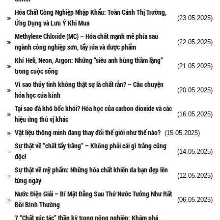
Hóa Chất Công Nghiệp Nhập Khẩu: Toàn Cảnh Thị Trường,
(23.05.2025)
Ứng Dụng và Lưu Ý Khi Mua
Methylene Chloride (MC) – Hóa chất mạnh mẽ phía sau
(22.05.2025)
ngành công nghiệp sơn, tẩy rửa và dược phẩm
Khí Heli, Neon, Argon: Những “siêu anh hùng thầm lặng”
(21.05.2025)
trong cuộc sống
Vì sao thủy tinh không thật sự là chất rắn? – Câu chuyện
(20.05.2025)
hóa học của kính
Tại sao đá khô bốc khói? Hóa học của carbon dioxide và các
(16.05.2025)
hiệu ứng thú vị khác
Vật liệu thông minh đang thay đổi thế giới như thế nào?
(15.05.2025)
Sự thật về “chất tẩy trắng” – Không phải cái gì trắng cũng
(14.05.2025)
độc!
Sự thật về mỹ phẩm: Những hóa chất khiến da bạn đẹp lên
(12.05.2025)
từng ngày
Nước Điện Giải – Bí Mật Đằng Sau Thứ Nước Tưởng Như Rất
(06.05.2025)
Đỗi Bình Thường
7 “Chất xúc tác” thần kỳ trong nông nghiệp: Khám phá