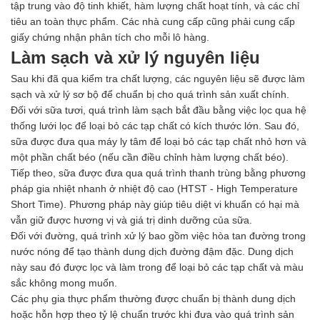
tập trung vào độ tinh khiết, hàm lượng chất hoạt tính, và các chỉ
tiêu an toàn thực phẩm. Các nhà cung cấp cũng phải cung cấp
giấy chứng nhận phân tích cho mỗi lô hàng.
Làm sạch và xử lý nguyên liệu
Sau khi đã qua kiểm tra chất lượng, các nguyên liệu sẽ được làm
sạch và xử lý sơ bộ để chuẩn bị cho quá trình sản xuất chính.
Đối với sữa tươi, quá trình làm sạch bắt đầu bằng việc lọc qua hệ
thống lưới lọc để loại bỏ các tạp chất có kích thước lớn. Sau đó,
sữa được đưa qua máy ly tâm để loại bỏ các tạp chất nhỏ hơn và
một phần chất béo (nếu cần điều chỉnh hàm lượng chất béo).
Tiếp theo, sữa được đưa qua quá trình thanh trùng bằng phương
pháp gia nhiệt nhanh ở nhiệt độ cao (HTST - High Temperature
Short Time). Phương pháp này giúp tiêu diệt vi khuẩn có hại mà
vẫn giữ được hương vị và giá trị dinh dưỡng của sữa.
Đối với đường, quá trình xử lý bao gồm việc hòa tan đường trong
nước nóng để tạo thành dung dịch đường đậm đặc. Dung dịch
này sau đó được lọc và làm trong để loại bỏ các tạp chất và màu
sắc không mong muốn.
Các phụ gia thực phẩm thường được chuẩn bị thành dung dịch
hoặc hỗn hợp theo tỷ lệ chuẩn trước khi đưa vào quá trình sản