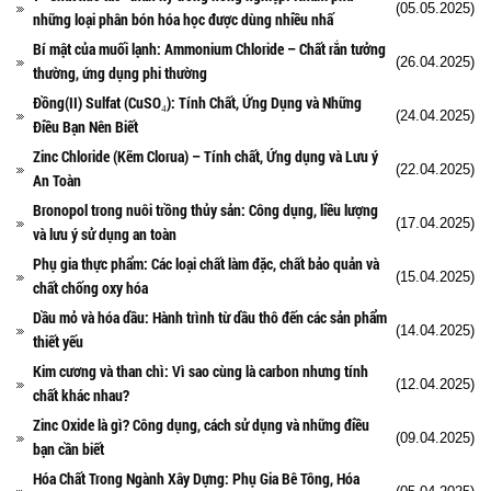
(05.05.2025)
những loại phân bón hóa học được dùng nhiều nhấ
Bí mật của muối lạnh: Ammonium Chloride – Chất rắn tưởng
(26.04.2025)
thường, ứng dụng phi thường
Đồng(II) Sulfat (CuSO₄): Tính Chất, Ứng Dụng và Những
(24.04.2025)
Điều Bạn Nên Biết
Zinc Chloride (Kẽm Clorua) – Tính chất, Ứng dụng và Lưu ý
(22.04.2025)
An Toàn
Bronopol trong nuôi trồng thủy sản: Công dụng, liều lượng
(17.04.2025)
và lưu ý sử dụng an toàn
Phụ gia thực phẩm: Các loại chất làm đặc, chất bảo quản và
(15.04.2025)
chất chống oxy hóa
Dầu mỏ và hóa dầu: Hành trình từ dầu thô đến các sản phẩm
(14.04.2025)
thiết yếu
Kim cương và than chì: Vì sao cùng là carbon nhưng tính
(12.04.2025)
chất khác nhau?
Zinc Oxide là gì? Công dụng, cách sử dụng và những điều
(09.04.2025)
bạn cần biết
Hóa Chất Trong Ngành Xây Dựng: Phụ Gia Bê Tông, Hóa