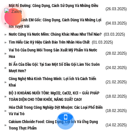
Mật Rỉ Đường: Công Dụng, Cách Sử Dụng Và Những Điều
(26.03.2025)
Cần Biết
Men Vi Sinh EM Gốc: Công Dụng, Cách Dùng Và Những Lợi
(04.03.2025)
Ích Tuyệt Vời
Nước Cứng Và Nước Mềm: Chúng Khác Nhau Như Thế Nào?
(03.03.2025)
Tìm Hiểu Các Ký Hiệu Cảnh Báo Trên Nhãn Hóa Chất
(01.03.2025)
Vai Trò Của Dung Môi Trong Sản Xuất Mỹ Phẩm Và Nước
(28.02.2025)
Hoa
Bí Ẩn Của Dầu Gội: Tại Sao Một Số Dầu Gội Làm Tóc Suôn
(24.02.2025)
Mượt Hơn?
Công Nghệ Nhà Kính Thông Minh: Lợi Ích Và Cách Triển
(21.02.2025)
Khai
BỘ 3 KHOÁNG NUÔI TÔM: MgCl2, CaCl2, KCl – GIẢI PHÁP
(18.02.2025)
TOÀN DIỆN CHO TÔM KHỎE, NĂNG SUẤT CAO!
Hóa Chất Trong Công Nghiệp Dệt Nhuộm: Các Loại Phổ Biến
(18.02.2025)
Và Vai Trò
Calcium Chloride Food: Công Dụng, Lợi Ích Và Ứng Dụng
(14.02.2025)
Trong Thực Phẩm