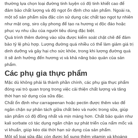
thường lựa chọn loại đường tinh luyện có độ tinh khiết cao để
Hóa chất khác
đảm bảo chất lượng và độ ngọt ổn định cho sản phẩm. Ngoài ra,
Giới Thiệu
một số sản phẩm sữa đặc còn sử dụng các chất tạo ngọt tự nhiên
Đối tác
như mật ong, siro cây phong để tạo ra hương vị độc đáo hoặc
Quy trình sản xuất
phục vụ nhu cầu của người tiêu dùng đặc biệt.
Tin tức
Quá trình thêm đường vào sữa được kiểm soát chặt chẽ để đảm
VMC GROUP
bảo tỷ lệ phù hợp. Lượng đường quá nhiều có thể làm giảm giá trị
Ngành Hóa Chất
dinh dưỡng và gây hại cho sức khỏe, trong khi lượng đường quá
Tẩy Rửa Diệt Khuẩn
ít sẽ ảnh hưởng đến hương vị và khả năng bảo quản của sản
Ngành Thực Phẩm
phẩm.
Ngành Nông Nghiệp
Các phụ gia thực phẩm
Ngành Thủy Sản
Ngành Môi Trường
Mặc dù không phải là thành phần chính, các phụ gia thực phẩm
Ngành Nhựa
đóng vai trò quan trọng trong việc cải thiện chất lượng và tăng
Ngành Xây Dựng
thời hạn sử dụng của sữa đặc.
Ngành Cao Su
Chất ổn định như carrageenan hoặc pectin được thêm vào để
Ngành Xi Mạ
ngăn chặn sự phân tách giữa chất béo và nước trong sữa, giúp
Ngành Thủy Tinh
sản phẩm có độ đồng nhất và mịn màng hơn. Chất bảo quản như
Ngành Dệt Nhuộm
kali sorbate có tác dụng ngăn chặn sự phát triển của nấm mốc và
Ngành Sơn
vi khuẩn, giúp kéo dài thời hạn sử dụng của sản phẩm.
Ngành In Ấn Bao Bì
Một số loại sữa đặc còn được bổ sung thêm vitamin và khoáng