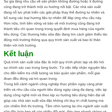
Sự gia tăng nhu cầu về sản phẩm không đường hoặc ít đường
cũng đang trở thành một xu hướng nổi bật. Các nhà sản xuất
đang nỗ lực phát triển các giải pháp thay thế đường tự nhiên và
bổ sung các loại hương liệu tự nhiên để đáp ứng nhu cầu này.
Hơn nữa, tính bền vững và bảo vệ môi trường cũng đang trở
thành tiêu chí quan trọng trong quyết định mua hàng của người
tiêu dùng. Các thương hiệu sữa đặc đang tìm cách giảm thiểu tác
động môi trường thông qua quy trình sản xuất và bao bì thân
thiện với môi trường.
Kết luận
Quá trình sản xuất sữa đặc là một quy trình phức tạp và đòi hỏi
sự chính xác cao trong từng bước. Từ việc tiếp nhận nguyên liệu
cho đến kiểm tra chất lượng và bảo quản sản phẩm, mỗi giai
đoạn đều đóng vai trò quan trọng.
Trong bối cảnh ngành công nghiệp thực phẩm ngày càng phát
triển và nhu cầu của người tiêu dùng ngày càng đa dạng, việc áp
dụng công nghệ mới và theo kịp xu hướng tiêu dùng hiện đại sẽ
giúp các nhà sản xuất sữa đặc không chỉ duy trì chất lượng mà
còn chiếm lĩnh thị trường. Tầm nhìn tương lai cho ngành sản xuất
sữa đặc hứa hẹn sẽ còn nhiều đổi mới, đáp ứng nhanh chóng và