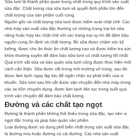
Axit
Sữa tươi là thành phần quan trọng nhất trong quy trình sản xuất
Hóa chất khác
sữa đặc. Chất lượng của sữa tươi sẽ quyết định phần lớn đến
Kiềm
chất lượng của sản phẩm cuối cùng.
Muối
Nguồn gốc và chất lượng sữa tươi được kiểm soát chặt chẽ. Các
Kim loại màu
nhà máy sản xuất sữa đặc thường có những trang trại bò sữa
Oxit kim loại
riêng hoặc hợp tác chặt chẽ với các trang trại uy tín để đảm bảo
HÓA CHẤT THÍ NGHIỆM
nguồn cung ổn định và chất lượng. Bò sữa được chăm sóc kỹ
Hóa chất thí nghiệm
lưỡng, được cho ăn thức ăn chất lượng cao và được kiểm tra sức
Thiết bị phòng thí nghiệm
khỏe thường xuyên để đảm bảo sữa tươi có chất lượng tốt nhất.
HÓA CHẤT NÔNG NGHIỆP
Quá trình vắt sữa và bảo quản sữa tươi cũng được thực hiện một
Nguyên liệu phân bón
cách cẩn thận. Sữa được vắt trong môi trường vô trùng, sau đó
Chế phẩm sinh học
được làm lạnh ngay lập tức để ngăn chặn sự phát triển của vi
Nguyên liệu chăn nuôi
khuẩn. Sữa tươi sau khi vắt được vận chuyển đến nhà máy trong
HÓA CHẤT XÂY DỰNG
các xe bồn chuyên dụng, được làm lạnh liên tục trong suốt quá
Chống thấm sika
trình vận chuyển để đảm bảo chất lượng.
Silicone Dow Corning
Đường và các chất tạo ngọt
Silicone KCC
Đường là thành phần không thể thiếu trong sữa đặc, tạo nên vị
Silicone Apollo
ngọt đặc trưng và giúp bảo quản sản phẩm.
Silicone Kingbond
Loại đường được sử dụng phổ biến nhất trong sản xuất sữa đặc
Silicone Shinetsu
là đường mía hoặc đường củ cải đường. Các nhà sản xuất
Keo Silicone