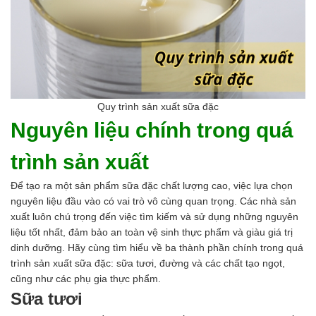
Men vi sinh EM gốc
Bổ sung khoáng chất
Bổ gan và giải độc gan
Phòng và trị bệnh
Bổ sung dinh dưỡng tăng trọng
Hấp thụ khí độc Yucca
HÓA CHẤT XỬ LÝ NƯỚC
Quy trình sản xuất sữa đặc
Xử lý nước hồ bơi
Nguyên liệu chính trong quá
Xử lý nước sinh hoạt
Xử lý nước thải
trình sản xuất
Xử lý nước giếng khoan
Xử lý nước khác
Để tạo ra một sản phẩm sữa đặc chất lượng cao, việc lựa chọn
DUNG MÔI CÔNG NGHIỆP
nguyên liệu đầu vào có vai trò vô cùng quan trọng. Các nhà sản
Pha sơn nước
xuất luôn chú trọng đến việc tìm kiếm và sử dụng những nguyên
Pha sơn epoxy
liệu tốt nhất, đảm bảo an toàn vệ sinh thực phẩm và giàu giá trị
Pha sơn dầu
dinh dưỡng. Hãy cùng tìm hiểu về ba thành phần chính trong quá
Pha sơn tĩnh điện
trình sản xuất sữa đặc: sữa tươi, đường và các chất tạo ngọt,
Dung môi khác
cũng như các phụ gia thực phẩm.
HƯƠNG LIỆU TINH DẦU
Sữa tươi
HÓA CHẤT CÔNG NGHIỆP