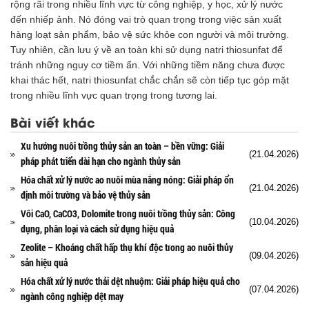
rộng rãi trong nhiều lĩnh vực từ công nghiệp, y học, xử lý nước
đến nhiếp ảnh. Nó đóng vai trò quan trọng trong việc sản xuất
hàng loạt sản phẩm, bảo vệ sức khỏe con người và môi trường.
Tuy nhiên, cần lưu ý về an toàn khi sử dụng natri thiosunfat để
tránh những nguy cơ tiềm ẩn. Với những tiềm năng chưa được
khai thác hết, natri thiosunfat chắc chắn sẽ còn tiếp tục góp mặt
trong nhiều lĩnh vực quan trọng trong tương lai.
Bài viết khác
Xu hướng nuôi trồng thủy sản an toàn – bền vững: Giải
(21.04.2026)
pháp phát triển dài hạn cho ngành thủy sản
Hóa chất xử lý nước ao nuôi mùa nắng nóng: Giải pháp ổn
(21.04.2026)
định môi trường và bảo vệ thủy sản
Vôi CaO, CaCO3, Dolomite trong nuôi trồng thủy sản: Công
(10.04.2026)
dụng, phân loại và cách sử dụng hiệu quả
Zeolite – Khoáng chất hấp thụ khí độc trong ao nuôi thủy
(09.04.2026)
sản hiệu quả
Hóa chất xử lý nước thải dệt nhuộm: Giải pháp hiệu quả cho
(07.04.2026)
ngành công nghiệp dệt may