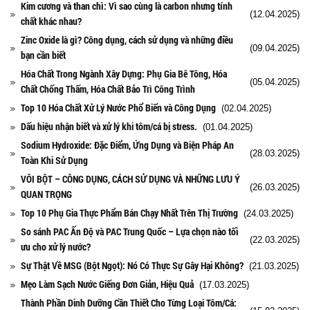
Kim cương và than chì: Vì sao cùng là carbon nhưng tính
(12.04.2025)
chất khác nhau?
Zinc Oxide là gì? Công dụng, cách sử dụng và những điều
(09.04.2025)
bạn cần biết
Hóa Chất Trong Ngành Xây Dựng: Phụ Gia Bê Tông, Hóa
(05.04.2025)
Chất Chống Thấm, Hóa Chất Bảo Trì Công Trình
Top 10 Hóa Chất Xử Lý Nước Phổ Biến và Công Dụng
(02.04.2025)
Dấu hiệu nhận biết và xử lý khi tôm/cá bị stress.
(01.04.2025)
Sodium Hydroxide: Đặc Điểm, Ứng Dụng và Biện Pháp An
(28.03.2025)
Toàn Khi Sử Dụng
VÔI BỘT – CÔNG DỤNG, CÁCH SỬ DỤNG VÀ NHỮNG LƯU Ý
(26.03.2025)
QUAN TRỌNG
Top 10 Phụ Gia Thực Phẩm Bán Chạy Nhất Trên Thị Trường
(24.03.2025)
So sánh PAC Ấn Độ và PAC Trung Quốc – Lựa chọn nào tối
(22.03.2025)
ưu cho xử lý nước?
Sự Thật Về MSG (Bột Ngọt): Nó Có Thực Sự Gây Hại Không?
(21.03.2025)
Mẹo Làm Sạch Nước Giếng Đơn Giản, Hiệu Quả
(17.03.2025)
Thành Phần Dinh Dưỡng Cần Thiết Cho Từng Loại Tôm/Cá: