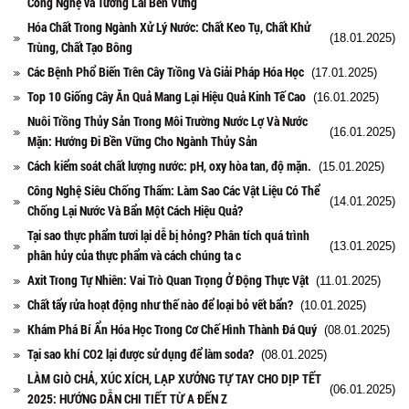
Công Nghệ và Tương Lai Bền Vững
Hóa Chất Trong Ngành Xử Lý Nước: Chất Keo Tụ, Chất Khử
(18.01.2025)
Trùng, Chất Tạo Bông
Các Bệnh Phổ Biến Trên Cây Trồng Và Giải Pháp Hóa Học
(17.01.2025)
Top 10 Giống Cây Ăn Quả Mang Lại Hiệu Quả Kinh Tế Cao
(16.01.2025)
Nuôi Trồng Thủy Sản Trong Môi Trường Nước Lợ Và Nước
(16.01.2025)
Mặn: Hướng Đi Bền Vững Cho Ngành Thủy Sản
Cách kiểm soát chất lượng nước: pH, oxy hòa tan, độ mặn.
(15.01.2025)
Công Nghệ Siêu Chống Thấm: Làm Sao Các Vật Liệu Có Thể
(14.01.2025)
Chống Lại Nước Và Bẩn Một Cách Hiệu Quả?
Tại sao thực phẩm tươi lại dễ bị hỏng? Phân tích quá trình
(13.01.2025)
phân hủy của thực phẩm và cách chúng ta c
Axit Trong Tự Nhiên: Vai Trò Quan Trọng Ở Động Thực Vật
(11.01.2025)
Chất tẩy rửa hoạt động như thế nào để loại bỏ vết bẩn?
(10.01.2025)
Khám Phá Bí Ẩn Hóa Học Trong Cơ Chế Hình Thành Đá Quý
(08.01.2025)
Tại sao khí CO2 lại được sử dụng để làm soda?
(08.01.2025)
LÀM GIÒ CHẢ, XÚC XÍCH, LẠP XƯỞNG TỰ TAY CHO DỊP TẾT
(06.01.2025)
2025: HƯỚNG DẪN CHI TIẾT TỪ A ĐẾN Z