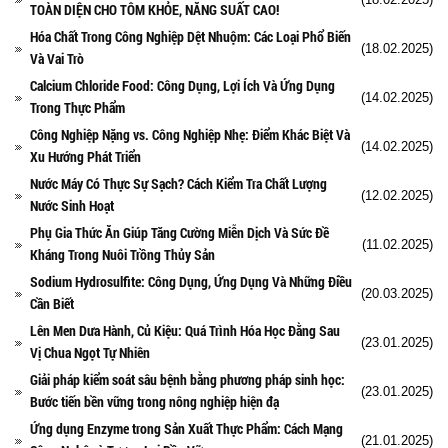
TOÀN DIỆN CHO TÔM KHỎE, NĂNG SUẤT CAO!
Hóa Chất Trong Công Nghiệp Dệt Nhuộm: Các Loại Phổ Biến
(18.02.2025)
Và Vai Trò
Calcium Chloride Food: Công Dụng, Lợi Ích Và Ứng Dụng
(14.02.2025)
Trong Thực Phẩm
Công Nghiệp Nặng vs. Công Nghiệp Nhẹ: Điểm Khác Biệt Và
(14.02.2025)
Xu Hướng Phát Triển
Nước Máy Có Thực Sự Sạch? Cách Kiểm Tra Chất Lượng
(12.02.2025)
Nước Sinh Hoạt
Phụ Gia Thức Ăn Giúp Tăng Cường Miễn Dịch Và Sức Đề
(11.02.2025)
Kháng Trong Nuôi Trồng Thủy Sản
Sodium Hydrosulfite: Công Dụng, Ứng Dụng Và Những Điều
(20.03.2025)
Cần Biết
Lên Men Dưa Hành, Củ Kiệu: Quá Trình Hóa Học Đằng Sau
(23.01.2025)
Vị Chua Ngọt Tự Nhiên
Giải pháp kiểm soát sâu bệnh bằng phương pháp sinh học:
(23.01.2025)
Bước tiến bền vững trong nông nghiệp hiện đạ
Ứng dụng Enzyme trong Sản Xuất Thực Phẩm: Cách Mạng
(21.01.2025)