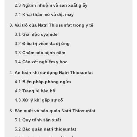
Men vi sinh EM gốc
Ngành nhuộm và sản xuất giấy
Bổ sung khoáng chất
Khai thác mỏ và dệt may
Bổ gan và giải độc gan
Phòng và trị bệnh
Vai trò của Natri Thiosunfat trong y tế
Bổ sung dinh dưỡng tăng trọng
Giải độc cyanide
Hấp thụ khí độc Yucca
HÓA CHẤT XỬ LÝ NƯỚC
Điều trị viêm da dị ứng
Xử lý nước hồ bơi
Chăm sóc bệnh nấm
Xử lý nước sinh hoạt
Các xét nghiệm y học
Xử lý nước thải
Xử lý nước giếng khoan
An toàn khi sử dụng Natri Thiosunfat
Xử lý nước khác
Biện pháp phòng ngừa
DUNG MÔI CÔNG NGHIỆP
Pha sơn nước
Trang bị bảo hộ
Pha sơn epoxy
Xử lý khi gặp sự cố
Pha sơn dầu
Pha sơn tĩnh điện
Sản xuất và bảo quản Natri Thiosunfat
Dung môi khác
Quy trình sản xuất
HƯƠNG LIỆU TINH DẦU
Bảo quản natri thiosunfat
HÓA CHẤT CÔNG NGHIỆP