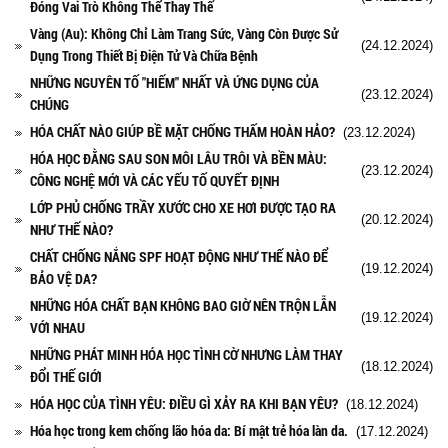
Đóng Vai Trò Không Thể Thay Thế
Vàng (Au): Không Chỉ Làm Trang Sức, Vàng Còn Được Sử
(24.12.2024)
Dụng Trong Thiết Bị Điện Tử Và Chữa Bệnh
NHỮNG NGUYÊN TỐ "HIẾM" NHẤT VÀ ỨNG DỤNG CỦA
(23.12.2024)
CHÚNG
HÓA CHẤT NÀO GIÚP BỀ MẶT CHỐNG THẤM HOÀN HẢO?
(23.12.2024)
HÓA HỌC ĐẰNG SAU SON MÔI LÂU TRÔI VÀ BỀN MÀU:
(23.12.2024)
CÔNG NGHỆ MỚI VÀ CÁC YẾU TỐ QUYẾT ĐỊNH
LỚP PHỦ CHỐNG TRẦY XƯỚC CHO XE HƠI ĐƯỢC TẠO RA
(20.12.2024)
NHƯ THẾ NÀO?
CHẤT CHỐNG NẮNG SPF HOẠT ĐỘNG NHƯ THẾ NÀO ĐỂ
(19.12.2024)
BẢO VỆ DA?
NHỮNG HÓA CHẤT BẠN KHÔNG BAO GIỜ NÊN TRỘN LẪN
(19.12.2024)
VỚI NHAU
NHỮNG PHÁT MINH HÓA HỌC TÌNH CỜ NHƯNG LÀM THAY
(18.12.2024)
ĐỔI THẾ GIỚI
HÓA HỌC CỦA TÌNH YÊU: ĐIỀU GÌ XẢY RA KHI BẠN YÊU?
(18.12.2024)
Hóa học trong kem chống lão hóa da: Bí mật trẻ hóa làn da.
(17.12.2024)