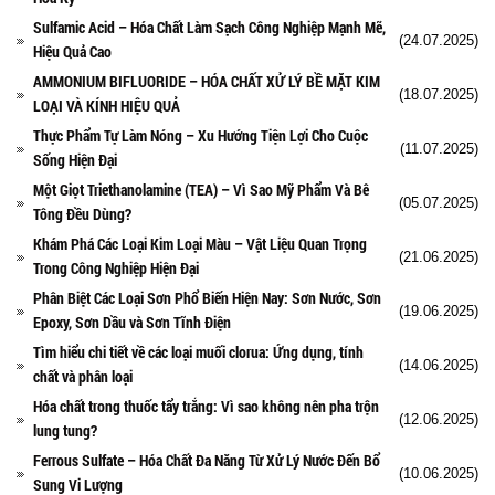
Sulfamic Acid – Hóa Chất Làm Sạch Công Nghiệp Mạnh Mẽ,
(24.07.2025)
Hiệu Quả Cao
AMMONIUM BIFLUORIDE – HÓA CHẤT XỬ LÝ BỀ MẶT KIM
(18.07.2025)
LOẠI VÀ KÍNH HIỆU QUẢ
Thực Phẩm Tự Làm Nóng – Xu Hướng Tiện Lợi Cho Cuộc
(11.07.2025)
Sống Hiện Đại
Một Giọt Triethanolamine (TEA) – Vì Sao Mỹ Phẩm Và Bê
(05.07.2025)
Tông Đều Dùng?
Khám Phá Các Loại Kim Loại Màu – Vật Liệu Quan Trọng
(21.06.2025)
Trong Công Nghiệp Hiện Đại
Phân Biệt Các Loại Sơn Phổ Biến Hiện Nay: Sơn Nước, Sơn
(19.06.2025)
Epoxy, Sơn Dầu và Sơn Tĩnh Điện
Tìm hiểu chi tiết về các loại muối clorua: Ứng dụng, tính
(14.06.2025)
chất và phân loại
Hóa chất trong thuốc tẩy trắng: Vì sao không nên pha trộn
(12.06.2025)
lung tung?
Ferrous Sulfate – Hóa Chất Đa Năng Từ Xử Lý Nước Đến Bổ
(10.06.2025)
Sung Vi Lượng