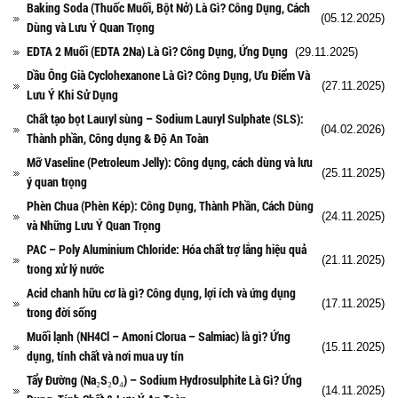
Baking Soda (Thuốc Muối, Bột Nở) Là Gì? Công Dụng, Cách
(05.12.2025)
Dùng và Lưu Ý Quan Trọng
EDTA 2 Muối (EDTA 2Na) Là Gì? Công Dụng, Ứng Dụng
(29.11.2025)
Dầu Ông Già Cyclohexanone Là Gì? Công Dụng, Ưu Điểm Và
(27.11.2025)
Lưu Ý Khi Sử Dụng
Chất tạo bọt Lauryl sùng – Sodium Lauryl Sulphate (SLS):
(04.02.2026)
Thành phần, Công dụng & Độ An Toàn
Mỡ Vaseline (Petroleum Jelly): Công dụng, cách dùng và lưu
(25.11.2025)
ý quan trọng
Phèn Chua (Phèn Kép): Công Dụng, Thành Phần, Cách Dùng
(24.11.2025)
và Những Lưu Ý Quan Trọng
PAC – Poly Aluminium Chloride: Hóa chất trợ lắng hiệu quả
(21.11.2025)
trong xử lý nước
Acid chanh hữu cơ là gì? Công dụng, lợi ích và ứng dụng
(17.11.2025)
trong đời sống
Muối lạnh (NH4Cl – Amoni Clorua – Salmiac) là gì? Ứng
(15.11.2025)
dụng, tính chất và nơi mua uy tín
Tẩy Đường (Na₂S₂O₄) – Sodium Hydrosulphite Là Gì? Ứng
(14.11.2025)