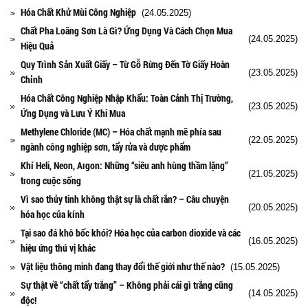
Hóa Chất Khử Mùi Công Nghiệp
(24.05.2025)
Chất Pha Loãng Sơn Là Gì? Ứng Dụng Và Cách Chọn Mua
(24.05.2025)
Hiệu Quả
Quy Trình Sản Xuất Giấy – Từ Gỗ Rừng Đến Tờ Giấy Hoàn
(23.05.2025)
Chỉnh
Hóa Chất Công Nghiệp Nhập Khẩu: Toàn Cảnh Thị Trường,
(23.05.2025)
Ứng Dụng và Lưu Ý Khi Mua
Methylene Chloride (MC) – Hóa chất mạnh mẽ phía sau
(22.05.2025)
ngành công nghiệp sơn, tẩy rửa và dược phẩm
Khí Heli, Neon, Argon: Những “siêu anh hùng thầm lặng”
(21.05.2025)
trong cuộc sống
Vì sao thủy tinh không thật sự là chất rắn? – Câu chuyện
(20.05.2025)
hóa học của kính
Tại sao đá khô bốc khói? Hóa học của carbon dioxide và các
(16.05.2025)
hiệu ứng thú vị khác
Vật liệu thông minh đang thay đổi thế giới như thế nào?
(15.05.2025)
Sự thật về “chất tẩy trắng” – Không phải cái gì trắng cũng
(14.05.2025)
độc!