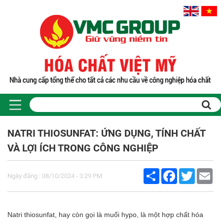
Trang chủ
Sản phẩm
NATRI THIOSUNFAT: ỨNG DỤNG, TÍNH CHẤT
PHỤ GIA THỰC PHẨM
VÀ LỢI ÍCH TRONG CÔNG NGHIỆP
Tinh bột biến tính
Màu thực phẩm
Share
Facebook
Twitter
Em
Hương liệu thực phẩm
Ngày đăng : 08/10/2024 - 3:29 PM
Chất phụ gia điều vị tạo ngọt
Chất phụ gia oxy hóa giữ màu
Chất phụ gia nhũ hóa làm dày
Natri thiosunfat, hay còn gọi là muối hypo, là một hợp chất hóa
Chất phụ gia chống đông vón