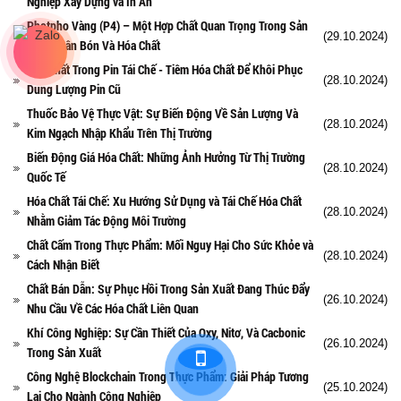
Nghiệp Xây Dựng và In Ấn
Photpho Vàng (P4) – Một Hợp Chất Quan Trọng Trong Sản
(29.10.2024)
Xuất Phân Bón Và Hóa Chất
Hóa Chất Trong Pin Tái Chế - Tiêm Hóa Chất Để Khôi Phục
(28.10.2024)
Dung Lượng Pin Cũ
Thuốc Bảo Vệ Thực Vật: Sự Biến Động Về Sản Lượng Và
(28.10.2024)
Kim Ngạch Nhập Khẩu Trên Thị Trường
Biến Động Giá Hóa Chất: Những Ảnh Hưởng Từ Thị Trường
(28.10.2024)
Quốc Tế
Hóa Chất Tái Chế: Xu Hướng Sử Dụng và Tái Chế Hóa Chất
(28.10.2024)
Nhằm Giảm Tác Động Môi Trường
Chất Cấm Trong Thực Phẩm: Mối Nguy Hại Cho Sức Khỏe và
(28.10.2024)
Cách Nhận Biết
Chất Bán Dẫn: Sự Phục Hồi Trong Sản Xuất Đang Thúc Đẩy
(26.10.2024)
Nhu Cầu Về Các Hóa Chất Liên Quan
Khí Công Nghiệp: Sự Cần Thiết Của Oxy, Nitơ, Và Cacbonic
(26.10.2024)
Trong Sản Xuất
Công Nghệ Blockchain Trong Thực Phẩm: Giải Pháp Tương
(25.10.2024)
Lai Cho Ngành Công Nghiệp