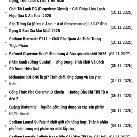
Dụng, Tính Chất & Lưu Ý An Toàn
Chất Tải Lạnh PG (Propylene Glycol) – Giải Pháp Làm Lạnh
(10.11.2025)
Hiệu Quả & An Toàn 2025
Sáp Trứng Cá (Stearic Acid – Axit Octadecanoic) Là Gì? Ứng
(10.11.2025)
Dụng & Báo Giá Mới Nhất 2025
Sodium Benzoate E211 – Chất Bảo Quản An Toàn Trong
(10.11.2025)
Thực Phẩm
Refined Glycerine là gì? Ứng dụng & Báo giá mới nhất 2025
(08.11.2025)
Phèn Xanh (Đồng Sunfat) – Ứng Dụng, Tính Chất Và Cách
(08.11.2025)
Sử Dụng Hiệu Quả
Melamine C3H6N6 là gì? Tính chất, ứng dụng và lưu ý an
(07.11.2025)
toàn
Công Thức Pha Cloramin B Chuẩn – Hướng Dẫn Chi Tiết Từ A
(06.11.2025)
đến Z
Quặng Diatomite – Nguồn gốc, ứng dụng và các sản phẩm
(05.11.2025)
từ đất tảo cát
Sodium Lauryl Sulfate là chất giặt rửa tổng hợp: Thành phần
(04.11.2025)
phổ biến trong mỹ phẩm và chất tẩy rửa
Sodium Laureth Sulfate trong Dầu Gội Đầu: Tốt Hay Có Hại?