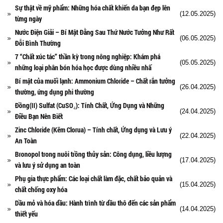
Sự thật về mỹ phẩm: Những hóa chất khiến da bạn đẹp lên
(12.05.2025)
từng ngày
Nước Điện Giải – Bí Mật Đằng Sau Thứ Nước Tưởng Như Rất
(06.05.2025)
Đỗi Bình Thường
7 “Chất xúc tác” thần kỳ trong nông nghiệp: Khám phá
(05.05.2025)
những loại phân bón hóa học được dùng nhiều nhấ
Bí mật của muối lạnh: Ammonium Chloride – Chất rắn tưởng
(26.04.2025)
thường, ứng dụng phi thường
Đồng(II) Sulfat (CuSO₄): Tính Chất, Ứng Dụng và Những
(24.04.2025)
Điều Bạn Nên Biết
Zinc Chloride (Kẽm Clorua) – Tính chất, Ứng dụng và Lưu ý
(22.04.2025)
An Toàn
Bronopol trong nuôi trồng thủy sản: Công dụng, liều lượng
(17.04.2025)
và lưu ý sử dụng an toàn
Phụ gia thực phẩm: Các loại chất làm đặc, chất bảo quản và
(15.04.2025)
chất chống oxy hóa
Dầu mỏ và hóa dầu: Hành trình từ dầu thô đến các sản phẩm
(14.04.2025)
thiết yếu