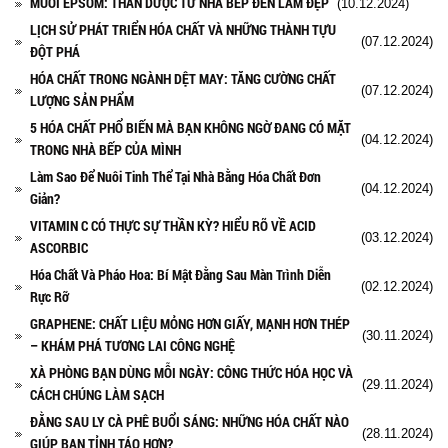
MUỐI EPSOM: THẦN DƯỢC TỪ NHÀ BẾP ĐẾN LÀM ĐẸP
(10.12.2024)
LỊCH SỬ PHÁT TRIỂN HÓA CHẤT VÀ NHỮNG THÀNH TỰU
(07.12.2024)
ĐỘT PHÁ
HÓA CHẤT TRONG NGÀNH DỆT MAY: TĂNG CƯỜNG CHẤT
(07.12.2024)
LƯỢNG SẢN PHẨM
5 HÓA CHẤT PHỔ BIẾN MÀ BẠN KHÔNG NGỜ ĐANG CÓ MẶT
(04.12.2024)
TRONG NHÀ BẾP CỦA MÌNH
Làm Sao Để Nuôi Tinh Thể Tại Nhà Bằng Hóa Chất Đơn
(04.12.2024)
Giản?
VITAMIN C CÓ THỰC SỰ THẦN KỲ? HIỂU RÕ VỀ ACID
(03.12.2024)
ASCORBIC
Hóa Chất Và Pháo Hoa: Bí Mật Đằng Sau Màn Trình Diễn
(02.12.2024)
Rực Rỡ
GRAPHENE: CHẤT LIỆU MỎNG HƠN GIẤY, MẠNH HƠN THÉP
(30.11.2024)
– KHÁM PHÁ TƯƠNG LAI CÔNG NGHỆ
XÀ PHÒNG BẠN DÙNG MỖI NGÀY: CÔNG THỨC HÓA HỌC VÀ
(29.11.2024)
CÁCH CHÚNG LÀM SẠCH
ĐẰNG SAU LY CÀ PHÊ BUỔI SÁNG: NHỮNG HÓA CHẤT NÀO
(28.11.2024)
GIÚP BẠN TỈNH TÁO HƠN?