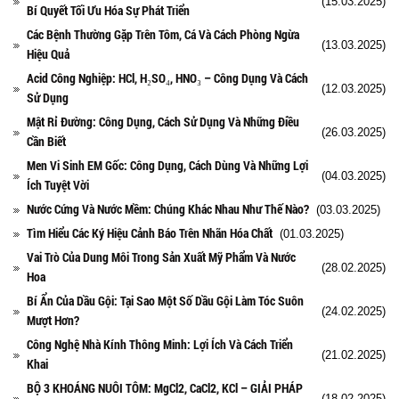
(15.03.2025)
Bí Quyết Tối Ưu Hóa Sự Phát Triển
Các Bệnh Thường Gặp Trên Tôm, Cá Và Cách Phòng Ngừa
(13.03.2025)
Hiệu Quả
Acid Công Nghiệp: HCl, H₂SO₄, HNO₃ – Công Dụng Và Cách
(12.03.2025)
Sử Dụng
Mật Rỉ Đường: Công Dụng, Cách Sử Dụng Và Những Điều
(26.03.2025)
Cần Biết
Men Vi Sinh EM Gốc: Công Dụng, Cách Dùng Và Những Lợi
(04.03.2025)
Ích Tuyệt Vời
Nước Cứng Và Nước Mềm: Chúng Khác Nhau Như Thế Nào?
(03.03.2025)
Tìm Hiểu Các Ký Hiệu Cảnh Báo Trên Nhãn Hóa Chất
(01.03.2025)
Vai Trò Của Dung Môi Trong Sản Xuất Mỹ Phẩm Và Nước
(28.02.2025)
Hoa
Bí Ẩn Của Dầu Gội: Tại Sao Một Số Dầu Gội Làm Tóc Suôn
(24.02.2025)
Mượt Hơn?
Công Nghệ Nhà Kính Thông Minh: Lợi Ích Và Cách Triển
(21.02.2025)
Khai
BỘ 3 KHOÁNG NUÔI TÔM: MgCl2, CaCl2, KCl – GIẢI PHÁP
(18.02.2025)