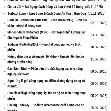
(04.11.2025)
Clorua Vôi – Tác Dụng, Cách Dùng Và Lưu Ý Khi Sử Dụng
(03.11.2025)
Sorbitol Lỏng – Liều Dùng & Cách Dùng An Toàn, Hiệu Quả
(03.11.2025)
Sodium Bicarbonate (Xue Hua – Feed Grade 99%) – Phụ gia
(02.10.2025)
chăn nuôi chất lượng cao
Monosodium Glutamate (MSG) – Bột Ngọt Chất Lượng Cao
(23.09.2025)
Cho Ngành Thực Phẩm
Sodium Nitrite (NaNO₂) – Hóa chất công nghiệp và thực
(18.09.2025)
phẩm
Những điều thú vị về nguyên tố Hidro – Nguyên tố nhỏ bé
(11.09.2025)
nhưng quyền năng
Đạm Ninh Bình – Phân bón Ure chất lượng cao cho nông
(09.09.2025)
nghiệp Việt Nam
Aqua-Org là gì? Công dụng, ưu điểm và ứng dụng trong xử
(09.09.2025)
lý nước
Sucralose là gì? Ứng dụng, lợi ích và độ an toàn trong thực
(05.09.2025)
phẩm
Baking Soda Mỹ – Sodium Bicarbonate chất lượng cao từ
(25.07.2025)
Hoa Kỳ