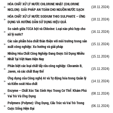
HÓA CHẤT XỬ LÝ NƯỚC CHLORINE NHẬT (CHLORINE
(18.11.2024)
NICLON): GIẢI PHÁP AN TOÀN CHO NGUỒN NƯỚC SẠCH
HÓA CHẤT XỬ LÝ NƯỚC SODIUM THIO SULPHATE – ỨNG
(18.11.2024)
DỤNG VÀ HƯỚNG DẪN SỬ DỤNG HIỆU QUẢ
So sánh giữa TCCA bột và Chlorine: Loại nào phù hợp cho
(16.11.2024)
xử lý nước?
Các sản phẩm hóa chất thân thiện với môi trường trong sản
(15.11.2024)
xuất công nghiệp: Xu hướng và giải pháp
Những Hóa Chất Công Nghiệp Đang Được Sử Dụng Nhiều
(15.11.2024)
Nhất Tại Việt Nam Hiện Nay
Phân biệt các loại chất tẩy rửa công nghiệp: Cloramin B,
(15.11.2024)
Javen, và các chất thay thế
Ứng dụng của Công nghệ AI và Tự động hóa trong Quản lý
(14.11.2024)
và Kiểm soát Hóa chất
Enzyme – Chất Xúc Tác Sinh Học Trong Cơ Thể: Khám Phá
(08.11.2024)
Vai Trò Và Ứng Dụng
Polymers (Polyme): Ứng Dụng, Cấu Trúc và Vai Trò Trong
(06.11.2024)
Cuộc Sống Hiện Đại