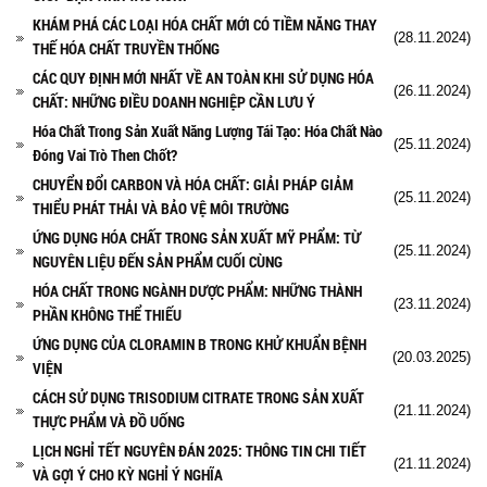
KHÁM PHÁ CÁC LOẠI HÓA CHẤT MỚI CÓ TIỀM NĂNG THAY
(28.11.2024)
THẾ HÓA CHẤT TRUYỀN THỐNG
CÁC QUY ĐỊNH MỚI NHẤT VỀ AN TOÀN KHI SỬ DỤNG HÓA
(26.11.2024)
CHẤT: NHỮNG ĐIỀU DOANH NGHIỆP CẦN LƯU Ý
Hóa Chất Trong Sản Xuất Năng Lượng Tái Tạo: Hóa Chất Nào
(25.11.2024)
Đóng Vai Trò Then Chốt?
CHUYỂN ĐỔI CARBON VÀ HÓA CHẤT: GIẢI PHÁP GIẢM
(25.11.2024)
THIỂU PHÁT THẢI VÀ BẢO VỆ MÔI TRƯỜNG
ỨNG DỤNG HÓA CHẤT TRONG SẢN XUẤT MỸ PHẨM: TỪ
(25.11.2024)
NGUYÊN LIỆU ĐẾN SẢN PHẨM CUỐI CÙNG
HÓA CHẤT TRONG NGÀNH DƯỢC PHẨM: NHỮNG THÀNH
(23.11.2024)
PHẦN KHÔNG THỂ THIẾU
ỨNG DỤNG CỦA CLORAMIN B TRONG KHỬ KHUẨN BỆNH
(20.03.2025)
VIỆN
CÁCH SỬ DỤNG TRISODIUM CITRATE TRONG SẢN XUẤT
(21.11.2024)
THỰC PHẨM VÀ ĐỒ UỐNG
LỊCH NGHỈ TẾT NGUYÊN ĐÁN 2025: THÔNG TIN CHI TIẾT
(21.11.2024)
VÀ GỢI Ý CHO KỲ NGHỈ Ý NGHĨA