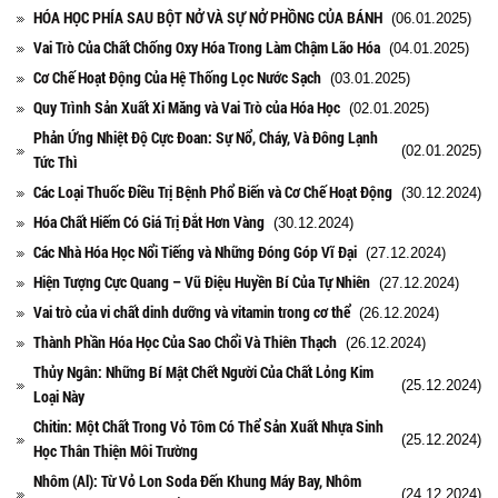
HÓA HỌC PHÍA SAU BỘT NỞ VÀ SỰ NỞ PHỒNG CỦA BÁNH
(06.01.2025)
Vai Trò Của Chất Chống Oxy Hóa Trong Làm Chậm Lão Hóa
(04.01.2025)
Cơ Chế Hoạt Động Của Hệ Thống Lọc Nước Sạch
(03.01.2025)
Quy Trình Sản Xuất Xi Măng và Vai Trò của Hóa Học
(02.01.2025)
Phản Ứng Nhiệt Độ Cực Đoan: Sự Nổ, Cháy, Và Đông Lạnh
(02.01.2025)
Tức Thì
Các Loại Thuốc Điều Trị Bệnh Phổ Biến và Cơ Chế Hoạt Động
(30.12.2024)
Hóa Chất Hiếm Có Giá Trị Đắt Hơn Vàng
(30.12.2024)
Các Nhà Hóa Học Nổi Tiếng và Những Đóng Góp Vĩ Đại
(27.12.2024)
Hiện Tượng Cực Quang – Vũ Điệu Huyền Bí Của Tự Nhiên
(27.12.2024)
Vai trò của vi chất dinh dưỡng và vitamin trong cơ thể
(26.12.2024)
Thành Phần Hóa Học Của Sao Chổi Và Thiên Thạch
(26.12.2024)
Thủy Ngân: Những Bí Mật Chết Người Của Chất Lỏng Kim
(25.12.2024)
Loại Này
Chitin: Một Chất Trong Vỏ Tôm Có Thể Sản Xuất Nhựa Sinh
(25.12.2024)
Học Thân Thiện Môi Trường
Nhôm (Al): Từ Vỏ Lon Soda Đến Khung Máy Bay, Nhôm
(24.12.2024)