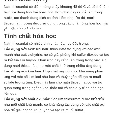
Ngành Gốm Sứ
Natri thiosunfat có điểm nóng chảy khoảng 48 độ C và có thể tồn
Ngành Gỗ
tại dưới dạng tinh thể hoặc bột. Hợp chất này rất dễ tan trong
Ngành Mỹ Phẩm
nước, tạo thành dung dịch có tính kiềm nhẹ. Do đó, natri
Ngành Hóa Dầu
thiosunfat thường được sử dụng trong các phản ứng hóa học mà
Ngành Giấy
yêu cầu tính dễ hòa tan.
Liên hệ
Tính chất hóa học
Tuyển dụng
Natri thiosunfat có nhiều tính chất hóa học đặc trưng:
Tác dụng với axit
: Khi natri thiosunfat tác dụng với các axit
mạnh như axit clohydric, nó sẽ giải phóng khí sulfur dioxide và tạo
ra kết tủa lưu huỳnh. Phản ứng này rất quan trọng trong việc sử
dụng natri thiosunfat như một chất khử trong nhiều ứng dụng.
Tác dụng với kim loại
: Hợp chất này cũng có khả năng phản
ứng với một số kim loại như bạc và thuỷ ngân để tạo ra muối
sulfide tương ứng. Điều này làm cho natri thiosunfat có vai trò
quan trọng trong ngành khai thác mỏ và các quy trình hóa học
liên quan.
Tác dụng với chất oxi hóa
: Sodium thiosulfate được biết đến
như một chất khử mạnh, có khả năng tác dụng với các chất oxi
hóa để giải phóng lưu huỳnh và tạo ra muối sulfat.