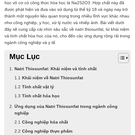
học vô cơ có công thức hóa học là Na2S2O3. Hợp chất này đã
Chất phụ gia tạo cấu trúc
được phát hiện và đưa vào sử dụng từ thế kỷ 18 và ngày nay trở
Chất phụ gia bảo quản
thành một nguyên liệu quan trọng trong nhiều lĩnh vực khác nhau
Chất phụ gia nem giò chả
như công nghiệp, y học, xử lý nước và nhiếp ảnh. Bài viết dưới
Chất phụ gia bún mì phở
đây sẽ cung cấp cái nhìn sâu sắc về natri thiosunfat, từ khái niệm
Chất phụ gia bánh kẹo kem
và tính chất hóa học của nó, cho đến các ứng dụng rộng rãi trong
Chất phụ gia nước giải khát
ngành công nghiệp và y tế.
Chất phụ gia xúc xích
Chất phụ gia nước mắm
Mục Lục
Chất phụ gia rau củ quả
Chất phụ gia thạch rau câu
Natri Thiosunfat: Khái niệm và tính chất
Chất phụ gia đậu hũ
HÓA CHẤT TẨY RỬA
Khái niệm về Natri Thiosunfat
Tẩy rửa công nghiệp
Tính chất vật lý
Tẩy rửa sinh hoạt
Tính chất hóa học
Tẩy rửa ô tô xe máy
Tẩy cáu cặn đường ống
Ứng dụng của Natri Thiosunfat trong ngành công
Tẩy rửa khác
nghiệp
HÓA CHẤT THỦY SẢN
Công nghiệp hóa chất
Hóa chất xử lý nước
Men đường ruột
Công nghiệp thực phẩm