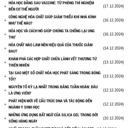
HÓA HỌC ĐẰNG SAU VACCINE: TỪ PHÒNG THÍ NGHIỆM
(17.12.2024)
ĐẾN CƠ THỂ NGƯỜI
CÔNG NGHỆ HÓA CHẤT GIÚP GIẢM THIỂU KHÍ NHÀ KÍNH
(16.12.2024)
NHƯ THẾ NÀO?
HÓA HỌC VÀ CÁCH NÓ GIÚP CHÚNG TA CHỐNG LẠI UNG
(16.12.2024)
THƯ
HÓA CHẤT NÀO LÀM NÊN HIỆU QUẢ CỦA THUỐC GIẢM
(14.12.2024)
ĐAU?
KHÁM PHÁ CÁC HỢP CHẤT CHỮA LÀNH VẾT THƯƠNG TỪ
(13.12.2024)
THIÊN NHIÊN
TẠI SAO MỘT SỐ CHẤT HÓA HỌC PHÁT SÁNG TRONG BÓNG
(13.12.2024)
TỐI?
NGUYÊN TỐ KỲ LẠ NHẤT TRONG BẢNG TUẦN HOÀN: ĐÂU
(12.12.2024)
LÀ ỨNG VIÊN?
PHÁT HIỆN MỚI VỀ CẤU TRÚC DNA VÀ TÁC ĐỘNG ĐẾN
(12.12.2024)
NGÀNH Y SINH HỌC
NHỮNG ỨNG DỤNG BẤT NGỜ CỦA SILICA GEL TRONG ĐỜI
(10.12.2024)
SỐNG HÀNG NGÀY