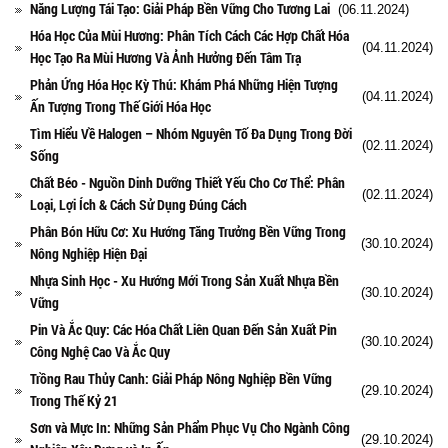
Năng Lượng Tái Tạo: Giải Pháp Bền Vững Cho Tương Lai
(06.11.2024)
Hóa Học Của Mùi Hương: Phân Tích Cách Các Hợp Chất Hóa
(04.11.2024)
Học Tạo Ra Mùi Hương Và Ảnh Hưởng Đến Tâm Trạ
Phản Ứng Hóa Học Kỳ Thú: Khám Phá Những Hiện Tượng
(04.11.2024)
Ấn Tượng Trong Thế Giới Hóa Học
Tìm Hiểu Về Halogen – Nhóm Nguyên Tố Đa Dụng Trong Đời
(02.11.2024)
Sống
Chất Béo - Nguồn Dinh Dưỡng Thiết Yếu Cho Cơ Thể: Phân
(02.11.2024)
Loại, Lợi Ích & Cách Sử Dụng Đúng Cách
Phân Bón Hữu Cơ: Xu Hướng Tăng Trưởng Bền Vững Trong
(30.10.2024)
Nông Nghiệp Hiện Đại
Nhựa Sinh Học - Xu Hướng Mới Trong Sản Xuất Nhựa Bền
(30.10.2024)
Vững
Pin Và Ắc Quy: Các Hóa Chất Liên Quan Đến Sản Xuất Pin
(30.10.2024)
Công Nghệ Cao Và Ắc Quy
Trồng Rau Thủy Canh: Giải Pháp Nông Nghiệp Bền Vững
(29.10.2024)
Trong Thế Kỷ 21
Sơn và Mực In: Những Sản Phẩm Phục Vụ Cho Ngành Công
(29.10.2024)