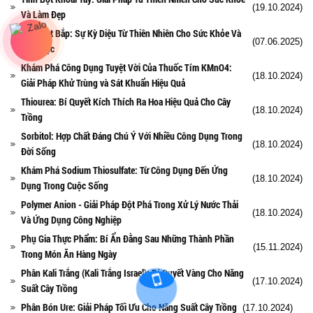
(19.10.2024)
Và Làm Đẹp
Tinh Bột Bắp: Sự Kỳ Diệu Từ Thiên Nhiên Cho Sức Khỏe Và
(07.06.2025)
Ẩm Thực
Khám Phá Công Dụng Tuyệt Vời Của Thuốc Tím KMnO4:
(18.10.2024)
Giải Pháp Khử Trùng và Sát Khuẩn Hiệu Quả
Thiourea: Bí Quyết Kích Thích Ra Hoa Hiệu Quả Cho Cây
(18.10.2024)
Trồng
Sorbitol: Hợp Chất Đáng Chú Ý Với Nhiều Công Dụng Trong
(18.10.2024)
Đời Sống
Khám Phá Sodium Thiosulfate: Từ Công Dụng Đến Ứng
(18.10.2024)
Dụng Trong Cuộc Sống
Polymer Anion - Giải Pháp Đột Phá Trong Xử Lý Nước Thải
(18.10.2024)
Và Ứng Dụng Công Nghiệp
Phụ Gia Thực Phẩm: Bí Ẩn Đằng Sau Những Thành Phần
(15.11.2024)
Trong Món Ăn Hàng Ngày
Phân Kali Trắng (Kali Trắng Israel): Bí Quyết Vàng Cho Năng
(17.10.2024)
Suất Cây Trồng
Phân Bón Ure: Giải Pháp Tối Ưu Cho Năng Suất Cây Trồng
(17.10.2024)