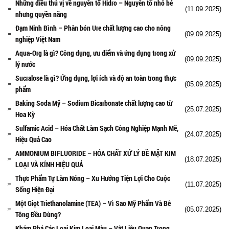
Những điều thú vị về nguyên tố Hidro – Nguyên tố nhỏ bé
(11.09.2025)
nhưng quyền năng
Đạm Ninh Bình – Phân bón Ure chất lượng cao cho nông
(09.09.2025)
nghiệp Việt Nam
Aqua-Org là gì? Công dụng, ưu điểm và ứng dụng trong xử
(09.09.2025)
lý nước
Sucralose là gì? Ứng dụng, lợi ích và độ an toàn trong thực
(05.09.2025)
phẩm
Baking Soda Mỹ – Sodium Bicarbonate chất lượng cao từ
(25.07.2025)
Hoa Kỳ
Sulfamic Acid – Hóa Chất Làm Sạch Công Nghiệp Mạnh Mẽ,
(24.07.2025)
Hiệu Quả Cao
AMMONIUM BIFLUORIDE – HÓA CHẤT XỬ LÝ BỀ MẶT KIM
(18.07.2025)
LOẠI VÀ KÍNH HIỆU QUẢ
Thực Phẩm Tự Làm Nóng – Xu Hướng Tiện Lợi Cho Cuộc
(11.07.2025)
Sống Hiện Đại
Một Giọt Triethanolamine (TEA) – Vì Sao Mỹ Phẩm Và Bê
(05.07.2025)
Tông Đều Dùng?
Khám Phá Các Loại Kim Loại Màu – Vật Liệu Quan Trọng