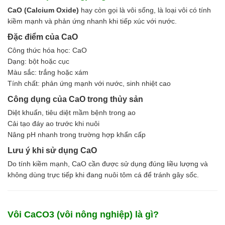
Hóa chất khác
CaO (Calcium Oxide)
hay còn gọi là vôi sống, là loại vôi có tính
Giới Thiệu
kiềm mạnh và phản ứng nhanh khi tiếp xúc với nước.
Đối tác
Đặc điểm của CaO
Quy trình sản xuất
Công thức hóa học: CaO
Tin tức
Dạng: bột hoặc cục
VMC GROUP
Màu sắc: trắng hoặc xám
Ngành Hóa Chất
Tính chất: phản ứng mạnh với nước, sinh nhiệt cao
Tẩy Rửa Diệt Khuẩn
Ngành Thực Phẩm
Công dụng của CaO trong thủy sản
Ngành Nông Nghiệp
Diệt khuẩn, tiêu diệt mầm bệnh trong ao
Ngành Thủy Sản
Cải tạo đáy ao trước khi nuôi
Ngành Môi Trường
Nâng pH nhanh trong trường hợp khẩn cấp
Ngành Nhựa
Lưu ý khi sử dụng CaO
Ngành Xây Dựng
Ngành Cao Su
Do tính kiềm mạnh, CaO cần được sử dụng đúng liều lượng và
Ngành Xi Mạ
không dùng trực tiếp khi đang nuôi tôm cá để tránh gây sốc.
Ngành Thủy Tinh
Ngành Dệt Nhuộm
Ngành Sơn
Vôi CaCO3 (vôi nông nghiệp) là gì?
Ngành In Ấn Bao Bì