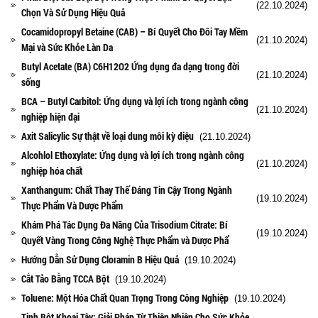
(22.10.2024)
Chọn Và Sử Dụng Hiệu Quả
Cocamidopropyl Betaine (CAB) – Bí Quyết Cho Đôi Tay Mềm
(21.10.2024)
Mại và Sức Khỏe Làn Da
Butyl Acetate (BA) C6H12O2 Ứng dụng đa dạng trong đời
(21.10.2024)
sống
BCA – Butyl Carbitol: Ứng dụng và lợi ích trong ngành công
(21.10.2024)
nghiệp hiện đại
Axit Salicylic Sự thật về loại dung môi kỳ diệu
(21.10.2024)
Alcohlol Ethoxylate: Ứng dụng và lợi ích trong ngành công
(21.10.2024)
nghiệp hóa chất
Xanthangum: Chất Thay Thế Đáng Tin Cậy Trong Ngành
(19.10.2024)
Thực Phẩm Và Dược Phẩm
Khám Phá Tác Dụng Đa Năng Của Trisodium Citrate: Bí
(19.10.2024)
Quyết Vàng Trong Công Nghệ Thực Phẩm và Dược Phẩ
Hướng Dẫn Sử Dụng Cloramin B Hiệu Quả
(19.10.2024)
Cắt Tảo Bằng TCCA Bột
(19.10.2024)
Toluene: Một Hóa Chất Quan Trọng Trong Công Nghiệp
(19.10.2024)
Tinh Bột Khoai Tây: Giải Pháp Từ Thiên Nhiên Cho Sức Khỏe