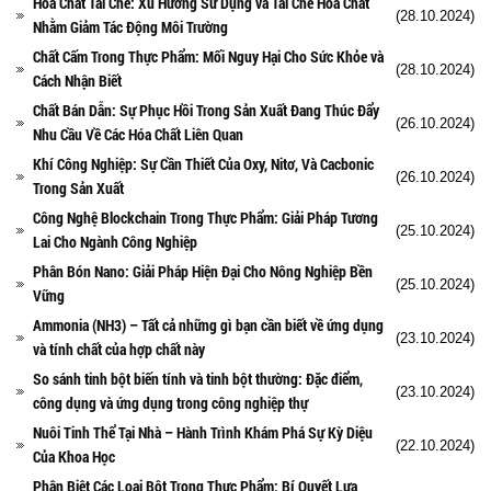
Hóa Chất Tái Chế: Xu Hướng Sử Dụng và Tái Chế Hóa Chất
(28.10.2024)
Nhằm Giảm Tác Động Môi Trường
Chất Cấm Trong Thực Phẩm: Mối Nguy Hại Cho Sức Khỏe và
(28.10.2024)
Cách Nhận Biết
Chất Bán Dẫn: Sự Phục Hồi Trong Sản Xuất Đang Thúc Đẩy
(26.10.2024)
Nhu Cầu Về Các Hóa Chất Liên Quan
Khí Công Nghiệp: Sự Cần Thiết Của Oxy, Nitơ, Và Cacbonic
(26.10.2024)
Trong Sản Xuất
Công Nghệ Blockchain Trong Thực Phẩm: Giải Pháp Tương
(25.10.2024)
Lai Cho Ngành Công Nghiệp
Phân Bón Nano: Giải Pháp Hiện Đại Cho Nông Nghiệp Bền
(25.10.2024)
Vững
Ammonia (NH3) – Tất cả những gì bạn cần biết về ứng dụng
(23.10.2024)
và tính chất của hợp chất này
So sánh tinh bột biến tính và tinh bột thường: Đặc điểm,
(23.10.2024)
công dụng và ứng dụng trong công nghiệp thự
Nuôi Tinh Thể Tại Nhà – Hành Trình Khám Phá Sự Kỳ Diệu
(22.10.2024)
Của Khoa Học
Phân Biệt Các Loại Bột Trong Thực Phẩm: Bí Quyết Lựa