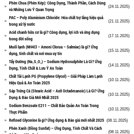
Phèn Chua (Phèn Kép): Công Dụng, Thành Phần, Cách Dùng
(24.11.2025)
và Những Lưu Ý Quan Trọng
PAC – Poly Aluminium Chloride: Hóa chất trợ lắng hiệu quả
(21.11.2025)
trong xử lý nước
Acid chanh hữu cơ là gì? Công dụng, lợi ích và ứng dụng
(17.11.2025)
trong đời sống
Muối lạnh (NH4Cl – Amoni Clorua – Salmiac) là gì? Ứng
(15.11.2025)
dụng, tính chất và nơi mua uy tín
Tẩy Đường (Na₂S₂O₄) – Sodium Hydrosulphite Là Gì? Ứng
(14.11.2025)
Dụng, Tính Chất & Lưu Ý An Toàn
Chất Tải Lạnh PG (Propylene Glycol) – Giải Pháp Làm Lạnh
(10.11.2025)
Hiệu Quả & An Toàn 2025
Sáp Trứng Cá (Stearic Acid – Axit Octadecanoic) Là Gì? Ứng
(10.11.2025)
Dụng & Báo Giá Mới Nhất 2025
Sodium Benzoate E211 – Chất Bảo Quản An Toàn Trong
(10.11.2025)
Thực Phẩm
Refined Glycerine là gì? Ứng dụng & Báo giá mới nhất 2025
(08.11.2025)
Phèn Xanh (Đồng Sunfat) – Ứng Dụng, Tính Chất Và Cách
(08.11.2025)