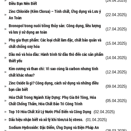
(24.04.2025)
Điều Bạn Nên Biết
Zinc Chloride (Kẽm Clorua) – Tính chất, Ứng dụng và Lưu ý
(22.04.2025)
An Toàn
Bronopol trong nuôi trồng thủy sản: Công dụng, liều lượng
(17.04.2025)
và lưu ý sử dụng an toàn
Phụ gia thực phẩm: Các loại chất làm đặc, chất bảo quản và
(15.04.2025)
chất chống oxy hóa
Dầu mỏ và hóa dầu: Hành trình từ dầu thô đến các sản phẩm
(14.04.2025)
thiết yếu
Kim cương và than chì: Vì sao cùng là carbon nhưng tính
(12.04.2025)
chất khác nhau?
Zinc Oxide là gì? Công dụng, cách sử dụng và những điều
(09.04.2025)
bạn cần biết
Hóa Chất Trong Ngành Xây Dựng: Phụ Gia Bê Tông, Hóa
(05.04.2025)
Chất Chống Thấm, Hóa Chất Bảo Trì Công Trình
Top 10 Hóa Chất Xử Lý Nước Phổ Biến và Công Dụng
(02.04.2025)
Dấu hiệu nhận biết và xử lý khi tôm/cá bị stress.
(01.04.2025)
Sodium Hydroxide: Đặc Điểm, Ứng Dụng và Biện Pháp An
(28.03.2025)