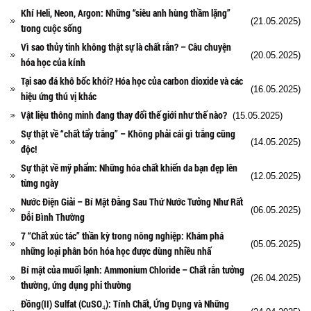
Khí Heli, Neon, Argon: Những “siêu anh hùng thầm lặng”
(21.05.2025)
trong cuộc sống
Vì sao thủy tinh không thật sự là chất rắn? – Câu chuyện
(20.05.2025)
hóa học của kính
Tại sao đá khô bốc khói? Hóa học của carbon dioxide và các
(16.05.2025)
hiệu ứng thú vị khác
Vật liệu thông minh đang thay đổi thế giới như thế nào?
(15.05.2025)
Sự thật về “chất tẩy trắng” – Không phải cái gì trắng cũng
(14.05.2025)
độc!
Sự thật về mỹ phẩm: Những hóa chất khiến da bạn đẹp lên
(12.05.2025)
từng ngày
Nước Điện Giải – Bí Mật Đằng Sau Thứ Nước Tưởng Như Rất
(06.05.2025)
Đỗi Bình Thường
7 “Chất xúc tác” thần kỳ trong nông nghiệp: Khám phá
(05.05.2025)
những loại phân bón hóa học được dùng nhiều nhấ
Bí mật của muối lạnh: Ammonium Chloride – Chất rắn tưởng
(26.04.2025)
thường, ứng dụng phi thường
Đồng(II) Sulfat (CuSO₄): Tính Chất, Ứng Dụng và Những