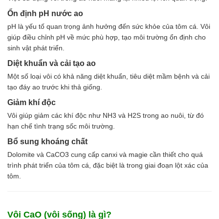
Axit
Hóa chất khác
Ổn định pH nước ao
Kiềm
pH là yếu tố quan trọng ảnh hưởng đến sức khỏe của tôm cá. Vôi
Muối
giúp điều chỉnh pH về mức phù hợp, tạo môi trường ổn định cho
Kim loại màu
sinh vật phát triển.
Oxit kim loại
Diệt khuẩn và cải tạo ao
HÓA CHẤT THÍ NGHIỆM
Hóa chất thí nghiệm
Một số loại vôi có khả năng diệt khuẩn, tiêu diệt mầm bệnh và cải
Thiết bị phòng thí nghiệm
tạo đáy ao trước khi thả giống.
HÓA CHẤT NÔNG NGHIỆP
Giảm khí độc
Nguyên liệu phân bón
Vôi giúp giảm các khí độc như NH3 và H2S trong ao nuôi, từ đó
Chế phẩm sinh học
hạn chế tình trạng sốc môi trường.
Nguyên liệu chăn nuôi
HÓA CHẤT XÂY DỰNG
Bổ sung khoáng chất
Chống thấm sika
Dolomite và CaCO3 cung cấp canxi và magie cần thiết cho quá
Silicone Dow Corning
trình phát triển của tôm cá, đặc biệt là trong giai đoạn lột xác của
Silicone KCC
tôm.
Silicone Apollo
Silicone Kingbond
Silicone Shinetsu
Vôi CaO (vôi sống) là gì?
Keo Silicone