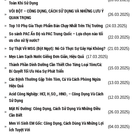
Toàn Khi Sử Dụng
VÔI BỘT – CÔNG DỤNG, CÁCH SỬ DỤNG VÀ NHỮNG LƯU Ý
(26.03.2025)
QUAN TRỌNG
Top 10 Phụ Gia Thực Phẩm Bán Chạy Nhất Trên Thị Trường
(24.03.2025)
So sánh PAC Ấn Độ và PAC Trung Quốc – Lựa chọn nào tối
(22.03.2025)
ưu cho xử lý nước?
Sự Thật Về MSG (Bột Ngọt): Nó Có Thực Sự Gây Hại Không?
(21.03.2025)
Mẹo Làm Sạch Nước Giếng Đơn Giản, Hiệu Quả
(17.03.2025)
Thành Phần Dinh Dưỡng Cần Thiết Cho Từng Loại Tôm/Cá:
(15.03.2025)
Bí Quyết Tối Ưu Hóa Sự Phát Triển
Các Bệnh Thường Gặp Trên Tôm, Cá Và Cách Phòng Ngừa
(13.03.2025)
Hiệu Quả
Acid Công Nghiệp: HCl, H₂SO₄, HNO₃ – Công Dụng Và Cách
(12.03.2025)
Sử Dụng
Mật Rỉ Đường: Công Dụng, Cách Sử Dụng Và Những Điều
(26.03.2025)
Cần Biết
Men Vi Sinh EM Gốc: Công Dụng, Cách Dùng Và Những Lợi
(04.03.2025)
Ích Tuyệt Vời