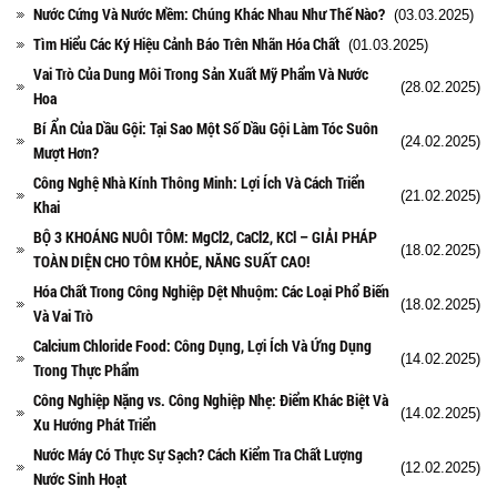
Nước Cứng Và Nước Mềm: Chúng Khác Nhau Như Thế Nào?
(03.03.2025)
Tìm Hiểu Các Ký Hiệu Cảnh Báo Trên Nhãn Hóa Chất
(01.03.2025)
Vai Trò Của Dung Môi Trong Sản Xuất Mỹ Phẩm Và Nước
(28.02.2025)
Hoa
Bí Ẩn Của Dầu Gội: Tại Sao Một Số Dầu Gội Làm Tóc Suôn
(24.02.2025)
Mượt Hơn?
Công Nghệ Nhà Kính Thông Minh: Lợi Ích Và Cách Triển
(21.02.2025)
Khai
BỘ 3 KHOÁNG NUÔI TÔM: MgCl2, CaCl2, KCl – GIẢI PHÁP
(18.02.2025)
TOÀN DIỆN CHO TÔM KHỎE, NĂNG SUẤT CAO!
Hóa Chất Trong Công Nghiệp Dệt Nhuộm: Các Loại Phổ Biến
(18.02.2025)
Và Vai Trò
Calcium Chloride Food: Công Dụng, Lợi Ích Và Ứng Dụng
(14.02.2025)
Trong Thực Phẩm
Công Nghiệp Nặng vs. Công Nghiệp Nhẹ: Điểm Khác Biệt Và
(14.02.2025)
Xu Hướng Phát Triển
Nước Máy Có Thực Sự Sạch? Cách Kiểm Tra Chất Lượng
(12.02.2025)
Nước Sinh Hoạt