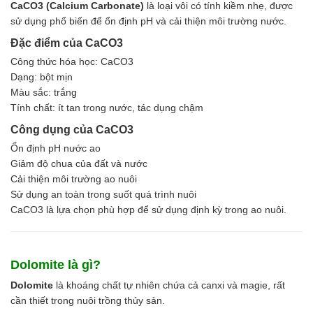
Ngành Gốm Sứ
CaCO3 (Calcium Carbonate)
là loại vôi có tính kiềm nhẹ, được
Ngành Gỗ
sử dụng phổ biến để ổn định pH và cải thiện môi trường nước.
Ngành Mỹ Phẩm
Đặc điểm của CaCO3
Ngành Hóa Dầu
Công thức hóa học: CaCO3
Ngành Giấy
Dạng: bột mịn
Liên hệ
Màu sắc: trắng
Tuyển dụng
Tính chất: ít tan trong nước, tác dụng chậm
Công dụng của CaCO3
Ổn định pH nước ao
Giảm độ chua của đất và nước
Cải thiện môi trường ao nuôi
Sử dụng an toàn trong suốt quá trình nuôi
CaCO3 là lựa chọn phù hợp để sử dụng định kỳ trong ao nuôi.
Dolomite là gì?
Dolomite
là khoáng chất tự nhiên chứa cả canxi và magie, rất
cần thiết trong nuôi trồng thủy sản.