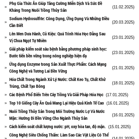
Phụ Gia Thức Ăn Giúp Tăng Cường Miễn Dịch Và Sức Đề
(11.02.2025)
Kháng Trong Nuôi Trồng Thủy Sản
Sodium Hydrosulfite: Công Dụng, Ứng Dụng Và Những Điều
(20.03.2025)
Cần Biết
Lên Men Dưa Hành, Củ Kiệu: Quá Trình Hóa Học Đằng Sau
(23.01.2025)
Vị Chua Ngọt Tự Nhiên
Giải pháp kiểm soát sâu bệnh bằng phương pháp sinh học:
(23.01.2025)
Bước tiến bền vững trong nông nghiệp hiện đạ
Ứng dụng Enzyme trong Sản Xuất Thực Phẩm: Cách Mạng
(21.01.2025)
Công Nghệ và Tương Lai Bền Vững
Hóa Chất Trong Ngành Xử Lý Nước: Chất Keo Tụ, Chất Khử
(18.01.2025)
Trùng, Chất Tạo Bông
Các Bệnh Phổ Biến Trên Cây Trồng Và Giải Pháp Hóa Học
(17.01.2025)
Top 10 Giống Cây Ăn Quả Mang Lại Hiệu Quả Kinh Tế Cao
(16.01.2025)
Nuôi Trồng Thủy Sản Trong Môi Trường Nước Lợ Và Nước
(16.01.2025)
Mặn: Hướng Đi Bền Vững Cho Ngành Thủy Sản
Cách kiểm soát chất lượng nước: pH, oxy hòa tan, độ mặn.
(15.01.2025)
Công Nghệ Siêu Chống Thấm: Làm Sao Các Vật Liệu Có Thể
(14.01.2025)