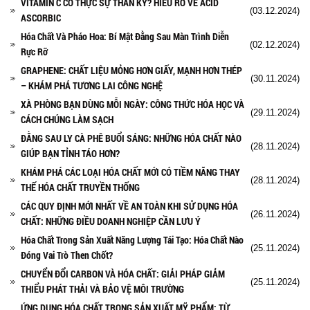
VITAMIN C CÓ THỰC SỰ THẦN KỲ? HIỂU RÕ VỀ ACID
(03.12.2024)
ASCORBIC
Hóa Chất Và Pháo Hoa: Bí Mật Đằng Sau Màn Trình Diễn
(02.12.2024)
Rực Rỡ
GRAPHENE: CHẤT LIỆU MỎNG HƠN GIẤY, MẠNH HƠN THÉP
(30.11.2024)
– KHÁM PHÁ TƯƠNG LAI CÔNG NGHỆ
XÀ PHÒNG BẠN DÙNG MỖI NGÀY: CÔNG THỨC HÓA HỌC VÀ
(29.11.2024)
CÁCH CHÚNG LÀM SẠCH
ĐẰNG SAU LY CÀ PHÊ BUỔI SÁNG: NHỮNG HÓA CHẤT NÀO
(28.11.2024)
GIÚP BẠN TỈNH TÁO HƠN?
KHÁM PHÁ CÁC LOẠI HÓA CHẤT MỚI CÓ TIỀM NĂNG THAY
(28.11.2024)
THẾ HÓA CHẤT TRUYỀN THỐNG
CÁC QUY ĐỊNH MỚI NHẤT VỀ AN TOÀN KHI SỬ DỤNG HÓA
(26.11.2024)
CHẤT: NHỮNG ĐIỀU DOANH NGHIỆP CẦN LƯU Ý
Hóa Chất Trong Sản Xuất Năng Lượng Tái Tạo: Hóa Chất Nào
(25.11.2024)
Đóng Vai Trò Then Chốt?
CHUYỂN ĐỔI CARBON VÀ HÓA CHẤT: GIẢI PHÁP GIẢM
(25.11.2024)
THIỂU PHÁT THẢI VÀ BẢO VỆ MÔI TRƯỜNG
ỨNG DỤNG HÓA CHẤT TRONG SẢN XUẤT MỸ PHẨM: TỪ