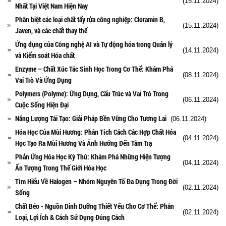
(15.11.2024)
Nhất Tại Việt Nam Hiện Nay
Phân biệt các loại chất tẩy rửa công nghiệp: Cloramin B,
(15.11.2024)
Javen, và các chất thay thế
Ứng dụng của Công nghệ AI và Tự động hóa trong Quản lý
(14.11.2024)
và Kiểm soát Hóa chất
Enzyme – Chất Xúc Tác Sinh Học Trong Cơ Thể: Khám Phá
(08.11.2024)
Vai Trò Và Ứng Dụng
Polymers (Polyme): Ứng Dụng, Cấu Trúc và Vai Trò Trong
(06.11.2024)
Cuộc Sống Hiện Đại
Năng Lượng Tái Tạo: Giải Pháp Bền Vững Cho Tương Lai
(06.11.2024)
Hóa Học Của Mùi Hương: Phân Tích Cách Các Hợp Chất Hóa
(04.11.2024)
Học Tạo Ra Mùi Hương Và Ảnh Hưởng Đến Tâm Trạ
Phản Ứng Hóa Học Kỳ Thú: Khám Phá Những Hiện Tượng
(04.11.2024)
Ấn Tượng Trong Thế Giới Hóa Học
Tìm Hiểu Về Halogen – Nhóm Nguyên Tố Đa Dụng Trong Đời
(02.11.2024)
Sống
Chất Béo - Nguồn Dinh Dưỡng Thiết Yếu Cho Cơ Thể: Phân
(02.11.2024)
Loại, Lợi Ích & Cách Sử Dụng Đúng Cách