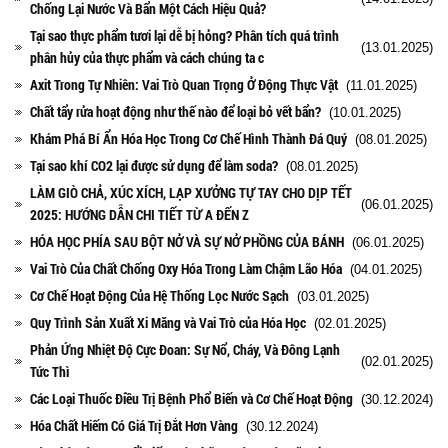
Chống Lại Nước Và Bẩn Một Cách Hiệu Quả?
Tại sao thực phẩm tươi lại dễ bị hỏng? Phân tích quá trình
(13.01.2025)
phân hủy của thực phẩm và cách chúng ta c
Axit Trong Tự Nhiên: Vai Trò Quan Trọng Ở Động Thực Vật
(11.01.2025)
Chất tẩy rửa hoạt động như thế nào để loại bỏ vết bẩn?
(10.01.2025)
Khám Phá Bí Ẩn Hóa Học Trong Cơ Chế Hình Thành Đá Quý
(08.01.2025)
Tại sao khí CO2 lại được sử dụng để làm soda?
(08.01.2025)
LÀM GIÒ CHẢ, XÚC XÍCH, LẠP XƯỞNG TỰ TAY CHO DỊP TẾT
(06.01.2025)
2025: HƯỚNG DẪN CHI TIẾT TỪ A ĐẾN Z
HÓA HỌC PHÍA SAU BỘT NỞ VÀ SỰ NỞ PHỒNG CỦA BÁNH
(06.01.2025)
Vai Trò Của Chất Chống Oxy Hóa Trong Làm Chậm Lão Hóa
(04.01.2025)
Cơ Chế Hoạt Động Của Hệ Thống Lọc Nước Sạch
(03.01.2025)
Quy Trình Sản Xuất Xi Măng và Vai Trò của Hóa Học
(02.01.2025)
Phản Ứng Nhiệt Độ Cực Đoan: Sự Nổ, Cháy, Và Đông Lạnh
(02.01.2025)
Tức Thì
Các Loại Thuốc Điều Trị Bệnh Phổ Biến và Cơ Chế Hoạt Động
(30.12.2024)
Hóa Chất Hiếm Có Giá Trị Đắt Hơn Vàng
(30.12.2024)