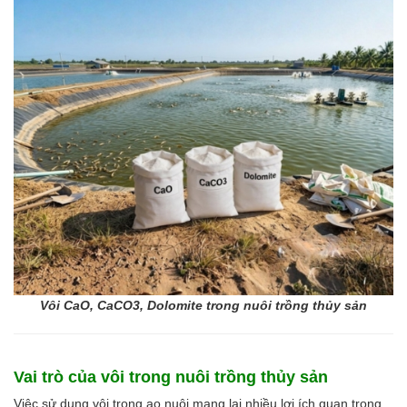
Men vi sinh EM gốc
Bổ sung khoáng chất
Bổ gan và giải độc gan
Phòng và trị bệnh
Bổ sung dinh dưỡng tăng trọng
Hấp thụ khí độc Yucca
HÓA CHẤT XỬ LÝ NƯỚC
Xử lý nước hồ bơi
Xử lý nước sinh hoạt
Xử lý nước thải
Xử lý nước giếng khoan
Xử lý nước khác
DUNG MÔI CÔNG NGHIỆP
Pha sơn nước
Pha sơn epoxy
Vôi CaO, CaCO3, Dolomite trong nuôi trồng thủy sản
Pha sơn dầu
Pha sơn tĩnh điện
Dung môi khác
HƯƠNG LIỆU TINH DẦU
Vai trò của vôi trong nuôi trồng thủy sản
HÓA CHẤT CÔNG NGHIỆP
Việc sử dụng vôi trong ao nuôi mang lại nhiều lợi ích quan trọng.