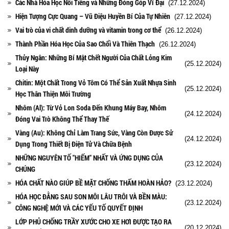
Các Nhà Hóa Học Nổi Tiếng và Những Đóng Góp Vĩ Đại
(27.12.2024)
Hiện Tượng Cực Quang – Vũ Điệu Huyền Bí Của Tự Nhiên
(27.12.2024)
Vai trò của vi chất dinh dưỡng và vitamin trong cơ thể
(26.12.2024)
Thành Phần Hóa Học Của Sao Chổi Và Thiên Thạch
(26.12.2024)
Thủy Ngân: Những Bí Mật Chết Người Của Chất Lỏng Kim
(25.12.2024)
Loại Này
Chitin: Một Chất Trong Vỏ Tôm Có Thể Sản Xuất Nhựa Sinh
(25.12.2024)
Học Thân Thiện Môi Trường
Nhôm (Al): Từ Vỏ Lon Soda Đến Khung Máy Bay, Nhôm
(24.12.2024)
Đóng Vai Trò Không Thể Thay Thế
Vàng (Au): Không Chỉ Làm Trang Sức, Vàng Còn Được Sử
(24.12.2024)
Dụng Trong Thiết Bị Điện Tử Và Chữa Bệnh
NHỮNG NGUYÊN TỐ "HIẾM" NHẤT VÀ ỨNG DỤNG CỦA
(23.12.2024)
CHÚNG
HÓA CHẤT NÀO GIÚP BỀ MẶT CHỐNG THẤM HOÀN HẢO?
(23.12.2024)
HÓA HỌC ĐẰNG SAU SON MÔI LÂU TRÔI VÀ BỀN MÀU:
(23.12.2024)
CÔNG NGHỆ MỚI VÀ CÁC YẾU TỐ QUYẾT ĐỊNH
LỚP PHỦ CHỐNG TRẦY XƯỚC CHO XE HƠI ĐƯỢC TẠO RA
(20.12.2024)