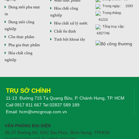
Màu thực phẩm
Trong ngày: 1593
Dung môi pha mực
Hóa chất công
Trong tháng:
in
nghiệp
41210
Dung môi công
Hóa chất xử lý nước
Tổng truy cập:
nghiệp
Chất ổn định
4357746
Cồn thực phẩm
Tinh bột khoai tây
Phụ gia thực phẩm
Hóa chất công
nghiệp
TRỤ SỞ CHÍNH
11-13 Đường 715 Tạ Quang Bửu, P. Chánh Hưng, TP. HCM
Call
0917 811 667
Tel
02837 589 189
Email:
hcm@vmcgroup.com.vn
VĂN PHÒNG ĐẠI DIỆN
35-37 Đường 6A, KDC Đại Phúc, Bình Hưng, TPHCM