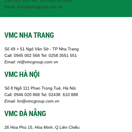
Call 0917 811 667 Tel 0918 113 698
Email: hcm@vmcgroup.com.vn
VMC NHA TRANG
Số 49 + 51 Ngô Văn Sở - TP Nha Trang
Call:
0945 002
568
Tel: 0258 3551 551
Email:
nt@vmcgroup.com.vn
VMC HÀ NỘI
Số 8 Ngõ 111 Phan Trọng Tuệ, Hà Nội
Call:
0946 020 868
Tel:
02438 610 888
Email:
hn@vmcgroup.com.vn
VMC ĐÀ NẴNG
26 Hòa Phú 15, Hòa Minh, Q.Liên Chiểu