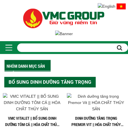
NHÓM DANH MỤC SẢN
PHẨM
BỔ SUNG DINH DƯỠNG TĂNG TRỌNG
VMC VITALET || BỔ SUNG DINH
DINH DƯỠNG TĂNG TRỌNG
DƯỠNG TÔM CÁ || HÓA CHẤT THỦY
PREMOR VIT || HÓA CHẤT THỦY