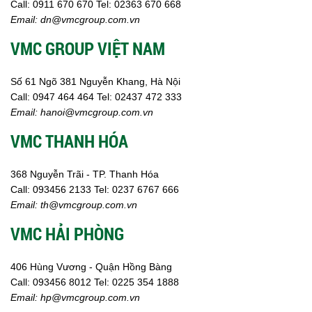
Call:
0911 670 670
Tel:
02
363 670 668
Email:
dn@vmcgroup.com.vn
VMC GROUP VIỆT NAM
Số 61 Ngõ 381 Nguyễn Khang, Hà Nội
Call:
0947 464 464
Tel: 02437 472 333
Email:
hanoi@vmcgroup.com.vn
VMC THANH HÓA
368 Nguyễn Trãi - TP. Thanh Hóa
Call:
093456 2133
Tel: 0237 6767 666
Email:
th@vmcgroup.com.vn
VMC HẢI PHÒNG
406 Hùng Vương - Quận Hồng Bàng
Call:
0
93456 8012
Tel: 0225 354 1888
Email:
hp@vmcgroup.com.vn