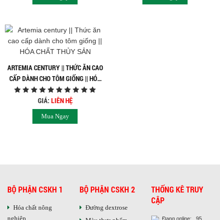
ARTEMIA CENTURY || THỨC ĂN CAO
CẤP DÀNH CHO TÔM GIỐNG || HÓA
CHẤT THỦY SẢN
GIÁ:
LIÊN HỆ
Mua Ngay
BỘ PHẬN CSKH 1
BỘ PHẬN CSKH 2
THỐNG KÊ TRUY
CẬP
Hóa chất nông
Đường dextrose
nghiệp
Đang online: 95