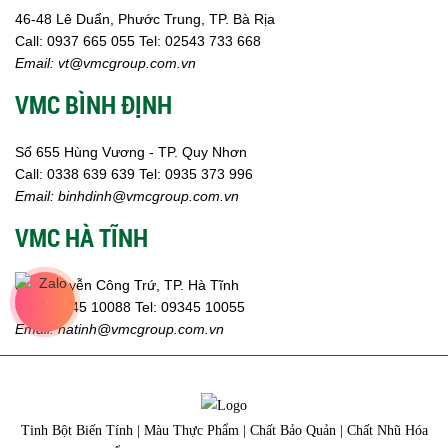
46-48 Lê Duẩn, Phước Trung, TP. Bà Rịa
Call:
0937 665 055
Tel: 02543 733 668
Email:
vt@vmcgroup.com.vn
VMC BÌNH ĐỊNH
Số 655 Hùng Vương - TP. Quy Nhơn
Call:
0338 639 639
Tel: 0935 373 996
Email:
binhdinh@vmcgroup.com.vn
VMC HÀ TĨNH
359 Nguyễn Công Trứ, TP. Hà Tĩnh
Call:
09345 10088
Tel: 09345 10055
Email: hatinh
@vmcgroup.com.vn
Tinh Bột Biến Tính | Màu Thực Phẩm | Chất Bảo Quản | Chất Nhũ Hóa