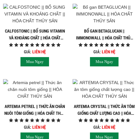
CALFOSTONIC || BỔ SUNG VITAMIN
BỔ GAN BETAGLUCAN ||
VÀ KHOÁNG CHẤT || HÓA CHẤT
IMMONOWALL || HÓA CHẤT THỦY
THỦY SẢN
SẢN
GIÁ:
LIÊN HỆ
GIÁ:
LIÊN HỆ
Mua Ngay
Mua Ngay
ARTEMIA PETREL || THỨC ĂN CHĂN
ARTEMIA CRYSTAL || THỨC ĂN TÔM
NUÔI TÔM GIỐNG || HÓA CHẤT THỦY
GIỐNG CHẤT LƯỢNG CAO || HÓA
SẢN
CHẤT THỦY SẢN
GIÁ:
LIÊN HỆ
GIÁ:
LIÊN HỆ
Mua Ngay
Mua Ngay