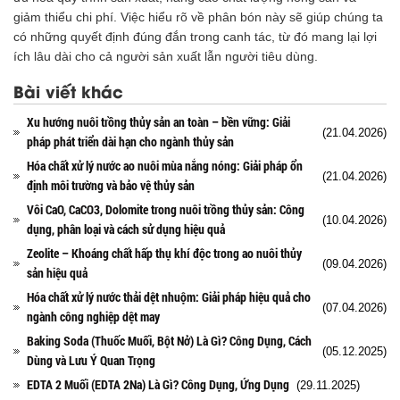
giảm thiểu chi phí. Việc hiểu rõ về phân bón này sẽ giúp chúng ta
có những quyết định đúng đắn trong canh tác, từ đó mang lại lợi
ích lâu dài cho cả người sản xuất lẫn người tiêu dùng.
Bài viết khác
Xu hướng nuôi trồng thủy sản an toàn – bền vững: Giải
(21.04.2026)
pháp phát triển dài hạn cho ngành thủy sản
Hóa chất xử lý nước ao nuôi mùa nắng nóng: Giải pháp ổn
(21.04.2026)
định môi trường và bảo vệ thủy sản
Vôi CaO, CaCO3, Dolomite trong nuôi trồng thủy sản: Công
(10.04.2026)
dụng, phân loại và cách sử dụng hiệu quả
Zeolite – Khoáng chất hấp thụ khí độc trong ao nuôi thủy
(09.04.2026)
sản hiệu quả
Hóa chất xử lý nước thải dệt nhuộm: Giải pháp hiệu quả cho
(07.04.2026)
ngành công nghiệp dệt may
Baking Soda (Thuốc Muối, Bột Nở) Là Gì? Công Dụng, Cách
(05.12.2025)
Dùng và Lưu Ý Quan Trọng
EDTA 2 Muối (EDTA 2Na) Là Gì? Công Dụng, Ứng Dụng
(29.11.2025)