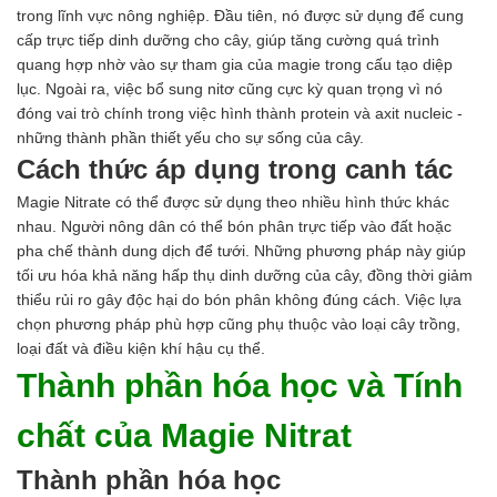
Axit
trong lĩnh vực nông nghiệp. Đầu tiên, nó được sử dụng để cung
Hóa chất khác
cấp trực tiếp dinh dưỡng cho cây, giúp tăng cường quá trình
Kiềm
quang hợp nhờ vào sự tham gia của magie trong cấu tạo diệp
Muối
lục. Ngoài ra, việc bổ sung nitơ cũng cực kỳ quan trọng vì nó
Kim loại màu
đóng vai trò chính trong việc hình thành protein và axit nucleic -
Oxit kim loại
những thành phần thiết yếu cho sự sống của cây.
HÓA CHẤT THÍ NGHIỆM
Cách thức áp dụng trong canh tác
Hóa chất thí nghiệm
Thiết bị phòng thí nghiệm
Magie Nitrate có thể được sử dụng theo nhiều hình thức khác
HÓA CHẤT NÔNG NGHIỆP
nhau. Người nông dân có thể bón phân trực tiếp vào đất hoặc
Nguyên liệu phân bón
pha chế thành dung dịch để tưới. Những phương pháp này giúp
Chế phẩm sinh học
tối ưu hóa khả năng hấp thụ dinh dưỡng của cây, đồng thời giảm
Nguyên liệu chăn nuôi
thiểu rủi ro gây độc hại do bón phân không đúng cách. Việc lựa
HÓA CHẤT XÂY DỰNG
chọn phương pháp phù hợp cũng phụ thuộc vào loại cây trồng,
Chống thấm sika
loại đất và điều kiện khí hậu cụ thể.
Silicone Dow Corning
Thành phần hóa học và Tính
Silicone KCC
Silicone Apollo
chất của Magie Nitrat
Silicone Kingbond
Silicone Shinetsu
Thành phần hóa học
Keo Silicone