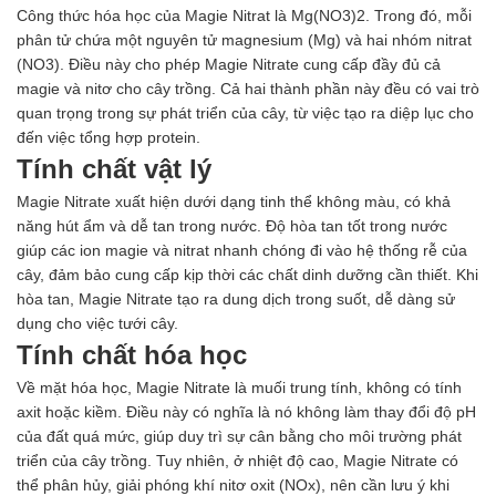
Hóa chất khác
Công thức hóa học của Magie Nitrat là Mg(NO3)2. Trong đó, mỗi
Giới Thiệu
phân tử chứa một nguyên tử magnesium (Mg) và hai nhóm nitrat
Đối tác
(NO3). Điều này cho phép Magie Nitrate cung cấp đầy đủ cả
Quy trình sản xuất
magie và nitơ cho cây trồng. Cả hai thành phần này đều có vai trò
Tin tức
quan trọng trong sự phát triển của cây, từ việc tạo ra diệp lục cho
VMC GROUP
đến việc tổng hợp protein.
Ngành Hóa Chất
Tính chất vật lý
Tẩy Rửa Diệt Khuẩn
Magie Nitrate xuất hiện dưới dạng tinh thể không màu, có khả
Ngành Thực Phẩm
năng hút ẩm và dễ tan trong nước. Độ hòa tan tốt trong nước
Ngành Nông Nghiệp
giúp các ion magie và nitrat nhanh chóng đi vào hệ thống rễ của
Ngành Thủy Sản
cây, đảm bảo cung cấp kịp thời các chất dinh dưỡng cần thiết. Khi
Ngành Môi Trường
hòa tan, Magie Nitrate tạo ra dung dịch trong suốt, dễ dàng sử
Ngành Nhựa
dụng cho việc tưới cây.
Ngành Xây Dựng
Tính chất hóa học
Ngành Cao Su
Ngành Xi Mạ
Về mặt hóa học, Magie Nitrate là muối trung tính, không có tính
Ngành Thủy Tinh
axit hoặc kiềm. Điều này có nghĩa là nó không làm thay đổi độ pH
Ngành Dệt Nhuộm
của đất quá mức, giúp duy trì sự cân bằng cho môi trường phát
Ngành Sơn
triển của cây trồng. Tuy nhiên, ở nhiệt độ cao, Magie Nitrate có
Ngành In Ấn Bao Bì
thể phân hủy, giải phóng khí nitơ oxit (NOx), nên cần lưu ý khi