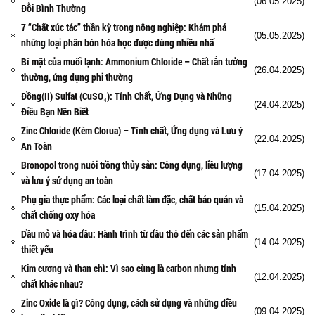
(06.05.2025)
Đỗi Bình Thường
7 “Chất xúc tác” thần kỳ trong nông nghiệp: Khám phá
(05.05.2025)
những loại phân bón hóa học được dùng nhiều nhấ
Bí mật của muối lạnh: Ammonium Chloride – Chất rắn tưởng
(26.04.2025)
thường, ứng dụng phi thường
Đồng(II) Sulfat (CuSO₄): Tính Chất, Ứng Dụng và Những
(24.04.2025)
Điều Bạn Nên Biết
Zinc Chloride (Kẽm Clorua) – Tính chất, Ứng dụng và Lưu ý
(22.04.2025)
An Toàn
Bronopol trong nuôi trồng thủy sản: Công dụng, liều lượng
(17.04.2025)
và lưu ý sử dụng an toàn
Phụ gia thực phẩm: Các loại chất làm đặc, chất bảo quản và
(15.04.2025)
chất chống oxy hóa
Dầu mỏ và hóa dầu: Hành trình từ dầu thô đến các sản phẩm
(14.04.2025)
thiết yếu
Kim cương và than chì: Vì sao cùng là carbon nhưng tính
(12.04.2025)
chất khác nhau?
Zinc Oxide là gì? Công dụng, cách sử dụng và những điều
(09.04.2025)