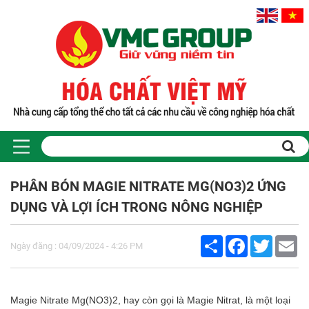
Trang chủ
Sản phẩm
PHÂN BÓN MAGIE NITRATE MG(NO3)2 ỨNG
PHỤ GIA THỰC PHẨM
DỤNG VÀ LỢI ÍCH TRONG NÔNG NGHIỆP
Tinh bột biến tính
Màu thực phẩm
Share
Facebook
Twitter
Em
Hương liệu thực phẩm
Ngày đăng : 04/09/2024 - 4:26 PM
Chất phụ gia điều vị tạo ngọt
Chất phụ gia oxy hóa giữ màu
Chất phụ gia nhũ hóa làm dày
Magie Nitrate Mg(NO3)2, hay còn gọi là Magie Nitrat, là một loại
Chất phụ gia chống đông vón