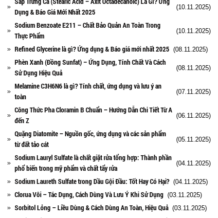
Sáp Trứng Cá (Stearic Acid – Axit Octadecanoic) Là Gì? Ứng
(10.11.2025)
Dụng & Báo Giá Mới Nhất 2025
Sodium Benzoate E211 – Chất Bảo Quản An Toàn Trong
(10.11.2025)
Thực Phẩm
Refined Glycerine là gì? Ứng dụng & Báo giá mới nhất 2025
(08.11.2025)
Phèn Xanh (Đồng Sunfat) – Ứng Dụng, Tính Chất Và Cách
(08.11.2025)
Sử Dụng Hiệu Quả
Melamine C3H6N6 là gì? Tính chất, ứng dụng và lưu ý an
(07.11.2025)
toàn
Công Thức Pha Cloramin B Chuẩn – Hướng Dẫn Chi Tiết Từ A
(06.11.2025)
đến Z
Quặng Diatomite – Nguồn gốc, ứng dụng và các sản phẩm
(05.11.2025)
từ đất tảo cát
Sodium Lauryl Sulfate là chất giặt rửa tổng hợp: Thành phần
(04.11.2025)
phổ biến trong mỹ phẩm và chất tẩy rửa
Sodium Laureth Sulfate trong Dầu Gội Đầu: Tốt Hay Có Hại?
(04.11.2025)
Clorua Vôi – Tác Dụng, Cách Dùng Và Lưu Ý Khi Sử Dụng
(03.11.2025)
Sorbitol Lỏng – Liều Dùng & Cách Dùng An Toàn, Hiệu Quả
(03.11.2025)