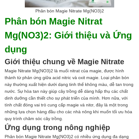
Men vi sinh EM gốc
Bổ sung khoáng chất
Phân bón Magie Nitrate Mg(NO3)2
Bổ gan và giải độc gan
Phân bón Magie Nitrat
Phòng và trị bệnh
Bổ sung dinh dưỡng tăng trọng
Mg(NO3)2: Giới thiệu và Ứng
Hấp thụ khí độc Yucca
HÓA CHẤT XỬ LÝ NƯỚC
dụng
Xử lý nước hồ bơi
Xử lý nước sinh hoạt
Giới thiệu chung về Magie Nitrate
Xử lý nước thải
Xử lý nước giếng khoan
Magie Nitrate Mg(NO3)2 là muối nitrat của magie, được hình
Xử lý nước khác
thành từ phản ứng giữa acid nitric và oxit magie. Loại phân bón
DUNG MÔI CÔNG NGHIỆP
này thường xuất hiện dưới dạng tinh thể không màu, dễ tan trong
Pha sơn nước
nước. Sự hòa tan này giúp cây trồng dễ dàng hấp thụ các chất
Pha sơn epoxy
dinh dưỡng cần thiết cho sự phát triển của mình. Hơn nữa, với
Pha sơn dầu
tính chất đóng vai trò cung cấp magie và nitơ, đây là một trong
Pha sơn tĩnh điện
những lựa chọn hàng đầu cho các nhà nông khi muốn tối ưu hóa
Dung môi khác
quy trình chăm sóc cây trồng.
HƯƠNG LIỆU TINH DẦU
Ứng dụng trong nông nghiệp
HÓA CHẤT CÔNG NGHIỆP
Phân bón
Magie Nitrate Mg(NO3)2 có nhiều ứng dụng đa dạng