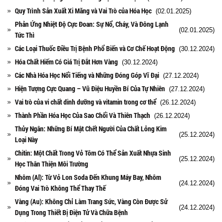
Quy Trình Sản Xuất Xi Măng và Vai Trò của Hóa Học
(02.01.2025)
Phản Ứng Nhiệt Độ Cực Đoan: Sự Nổ, Cháy, Và Đông Lạnh
(02.01.2025)
Tức Thì
Các Loại Thuốc Điều Trị Bệnh Phổ Biến và Cơ Chế Hoạt Động
(30.12.2024)
Hóa Chất Hiếm Có Giá Trị Đắt Hơn Vàng
(30.12.2024)
Các Nhà Hóa Học Nổi Tiếng và Những Đóng Góp Vĩ Đại
(27.12.2024)
Hiện Tượng Cực Quang – Vũ Điệu Huyền Bí Của Tự Nhiên
(27.12.2024)
Vai trò của vi chất dinh dưỡng và vitamin trong cơ thể
(26.12.2024)
Thành Phần Hóa Học Của Sao Chổi Và Thiên Thạch
(26.12.2024)
Thủy Ngân: Những Bí Mật Chết Người Của Chất Lỏng Kim
(25.12.2024)
Loại Này
Chitin: Một Chất Trong Vỏ Tôm Có Thể Sản Xuất Nhựa Sinh
(25.12.2024)
Học Thân Thiện Môi Trường
Nhôm (Al): Từ Vỏ Lon Soda Đến Khung Máy Bay, Nhôm
(24.12.2024)
Đóng Vai Trò Không Thể Thay Thế
Vàng (Au): Không Chỉ Làm Trang Sức, Vàng Còn Được Sử
(24.12.2024)
Dụng Trong Thiết Bị Điện Tử Và Chữa Bệnh