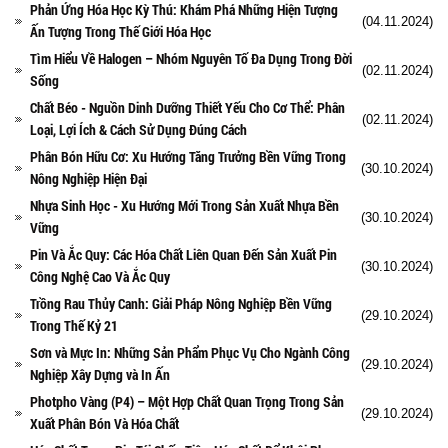
Phản Ứng Hóa Học Kỳ Thú: Khám Phá Những Hiện Tượng
(04.11.2024)
Ấn Tượng Trong Thế Giới Hóa Học
Tìm Hiểu Về Halogen – Nhóm Nguyên Tố Đa Dụng Trong Đời
(02.11.2024)
Sống
Chất Béo - Nguồn Dinh Dưỡng Thiết Yếu Cho Cơ Thể: Phân
(02.11.2024)
Loại, Lợi Ích & Cách Sử Dụng Đúng Cách
Phân Bón Hữu Cơ: Xu Hướng Tăng Trưởng Bền Vững Trong
(30.10.2024)
Nông Nghiệp Hiện Đại
Nhựa Sinh Học - Xu Hướng Mới Trong Sản Xuất Nhựa Bền
(30.10.2024)
Vững
Pin Và Ắc Quy: Các Hóa Chất Liên Quan Đến Sản Xuất Pin
(30.10.2024)
Công Nghệ Cao Và Ắc Quy
Trồng Rau Thủy Canh: Giải Pháp Nông Nghiệp Bền Vững
(29.10.2024)
Trong Thế Kỷ 21
Sơn và Mực In: Những Sản Phẩm Phục Vụ Cho Ngành Công
(29.10.2024)
Nghiệp Xây Dựng và In Ấn
Photpho Vàng (P4) – Một Hợp Chất Quan Trọng Trong Sản
(29.10.2024)
Xuất Phân Bón Và Hóa Chất