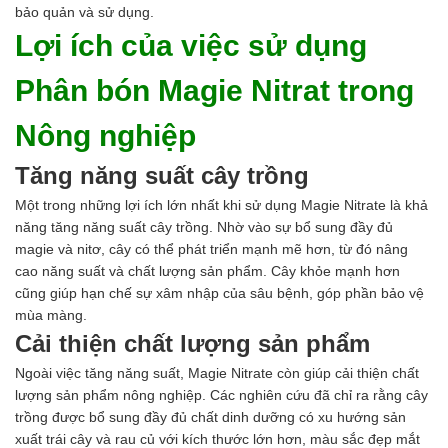
Ngành Gốm Sứ
bảo quản và sử dụng.
Ngành Gỗ
Lợi ích của việc sử dụng
Ngành Mỹ Phẩm
Ngành Hóa Dầu
Phân bón Magie Nitrat trong
Ngành Giấy
Liên hệ
Nông nghiệp
Tuyển dụng
Tăng năng suất cây trồng
Một trong những lợi ích lớn nhất khi sử dụng Magie Nitrate là khả
năng tăng năng suất cây trồng. Nhờ vào sự bổ sung đầy đủ
magie và nitơ, cây có thể phát triển mạnh mẽ hơn, từ đó nâng
cao năng suất và chất lượng sản phẩm. Cây khỏe mạnh hơn
cũng giúp hạn chế sự xâm nhập của sâu bệnh, góp phần bảo vệ
mùa màng.
Cải thiện chất lượng sản phẩm
Ngoài việc tăng năng suất, Magie Nitrate còn giúp cải thiện chất
lượng sản phẩm nông nghiệp. Các nghiên cứu đã chỉ ra rằng cây
trồng được bổ sung đầy đủ chất dinh dưỡng có xu hướng sản
xuất trái cây và rau củ với kích thước lớn hơn, màu sắc đẹp mắt