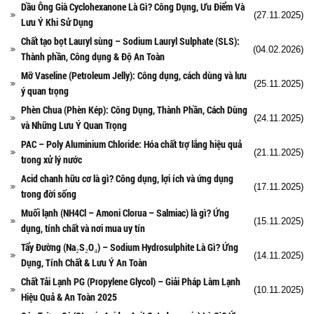
Dầu Ông Già Cyclohexanone Là Gì? Công Dụng, Ưu Điểm Và
(27.11.2025)
Lưu Ý Khi Sử Dụng
Chất tạo bọt Lauryl sùng – Sodium Lauryl Sulphate (SLS):
(04.02.2026)
Thành phần, Công dụng & Độ An Toàn
Mỡ Vaseline (Petroleum Jelly): Công dụng, cách dùng và lưu
(25.11.2025)
ý quan trọng
Phèn Chua (Phèn Kép): Công Dụng, Thành Phần, Cách Dùng
(24.11.2025)
và Những Lưu Ý Quan Trọng
PAC – Poly Aluminium Chloride: Hóa chất trợ lắng hiệu quả
(21.11.2025)
trong xử lý nước
Acid chanh hữu cơ là gì? Công dụng, lợi ích và ứng dụng
(17.11.2025)
trong đời sống
Muối lạnh (NH4Cl – Amoni Clorua – Salmiac) là gì? Ứng
(15.11.2025)
dụng, tính chất và nơi mua uy tín
Tẩy Đường (Na₂S₂O₄) – Sodium Hydrosulphite Là Gì? Ứng
(14.11.2025)
Dụng, Tính Chất & Lưu Ý An Toàn
Chất Tải Lạnh PG (Propylene Glycol) – Giải Pháp Làm Lạnh
(10.11.2025)
Hiệu Quả & An Toàn 2025