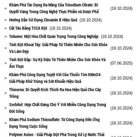
Khám Phá Tác Dụng Đa Năng Của Trisodium Citrate: Bí
(19.10.2024)
Quyết Vàng Trong Công Nghệ Thực Phẩm và Dược Phẩ
Hướng Dẫn Sử Dụng Cloramin B Hiệu Quả
(19.10.2024)
Cắt Tảo Bằng TCCA Bột
(19.10.2024)
Toluene: Một Hóa Chất Quan Trọng Trong Công Nghiệp
(19.10.2024)
Tinh Bột Khoai Tây: Giải Pháp Từ Thiên Nhiên Cho Sức Khỏe
(19.10.2024)
Và Làm Đẹp
Tinh Bột Bắp: Sự Kỳ Diệu Từ Thiên Nhiên Cho Sức Khỏe Và
(07.06.2025)
Ẩm Thực
Khám Phá Công Dụng Tuyệt Vời Của Thuốc Tím KMnO4:
(18.10.2024)
Giải Pháp Khử Trùng và Sát Khuẩn Hiệu Quả
Thiourea: Bí Quyết Kích Thích Ra Hoa Hiệu Quả Cho Cây
(18.10.2024)
Trồng
Sorbitol: Hợp Chất Đáng Chú Ý Với Nhiều Công Dụng Trong
(18.10.2024)
Đời Sống
Khám Phá Sodium Thiosulfate: Từ Công Dụng Đến Ứng
(18.10.2024)
Dụng Trong Cuộc Sống
Polymer Anion - Giải Pháp Đột Phá Trong Xử Lý Nước Thải