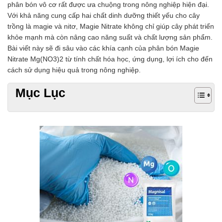
phân bón vô cơ rất được ưa chuộng trong nông nghiệp hiện đại.
Chất phụ gia tạo cấu trúc
Với khả năng cung cấp hai chất dinh dưỡng thiết yếu cho cây
Chất phụ gia bảo quản
trồng là magie và nitơ, Magie Nitrate không chỉ giúp cây phát triển
Chất phụ gia nem giò chả
khỏe mạnh mà còn nâng cao năng suất và chất lượng sản phẩm.
Chất phụ gia bún mì phở
Bài viết này sẽ đi sâu vào các khía cạnh của phân bón Magie
Chất phụ gia bánh kẹo kem
Nitrate Mg(NO3)2 từ tính chất hóa học, ứng dụng, lợi ích cho đến
Chất phụ gia nước giải khát
cách sử dụng hiệu quả trong nông nghiệp.
Chất phụ gia xúc xích
Chất phụ gia nước mắm
Mục Lục
Chất phụ gia rau củ quả
Chất phụ gia thạch rau câu
Chất phụ gia đậu hũ
HÓA CHẤT TẨY RỬA
Tẩy rửa công nghiệp
Tẩy rửa sinh hoạt
Tẩy rửa ô tô xe máy
Tẩy cáu cặn đường ống
Tẩy rửa khác
HÓA CHẤT THỦY SẢN
Hóa chất xử lý nước
Men đường ruột