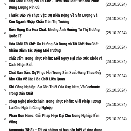
Hóa Chất Trong Pin Tái Chế - Tiêm Hóa Chất Để Khôi Phục
(28.10.2024)
Dung Lượng Pin Cũ
Thuốc Bảo Vệ Thực Vật: Sự Biến Động Về Sản Lượng Và
(28.10.2024)
Kim Ngạch Nhập Khẩu Trên Thị Trường
Biến Động Giá Hóa Chất: Những Ảnh Hưởng Từ Thị Trường
(28.10.2024)
Quốc Tế
Hóa Chất Tái Chế: Xu Hướng Sử Dụng và Tái Chế Hóa Chất
(28.10.2024)
Nhằm Giảm Tác Động Môi Trường
Chất Cấm Trong Thực Phẩm: Mối Nguy Hại Cho Sức Khỏe và
(28.10.2024)
Cách Nhận Biết
Chất Bán Dẫn: Sự Phục Hồi Trong Sản Xuất Đang Thúc Đẩy
(26.10.2024)
Nhu Cầu Về Các Hóa Chất Liên Quan
Khí Công Nghiệp: Sự Cần Thiết Của Oxy, Nitơ, Và Cacbonic
(26.10.2024)
Trong Sản Xuất
Công Nghệ Blockchain Trong Thực Phẩm: Giải Pháp Tương
(25.10.2024)
Lai Cho Ngành Công Nghiệp
Phân Bón Nano: Giải Pháp Hiện Đại Cho Nông Nghiệp Bền
(25.10.2024)
Vững
Ammonia (NH3) – Tất cả những gì bạn cần biết về ứng dụng