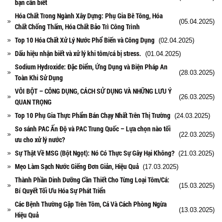
bạn cần biết
Hóa Chất Trong Ngành Xây Dựng: Phụ Gia Bê Tông, Hóa
(05.04.2025)
Chất Chống Thấm, Hóa Chất Bảo Trì Công Trình
Top 10 Hóa Chất Xử Lý Nước Phổ Biến và Công Dụng
(02.04.2025)
Dấu hiệu nhận biết và xử lý khi tôm/cá bị stress.
(01.04.2025)
Sodium Hydroxide: Đặc Điểm, Ứng Dụng và Biện Pháp An
(28.03.2025)
Toàn Khi Sử Dụng
VÔI BỘT – CÔNG DỤNG, CÁCH SỬ DỤNG VÀ NHỮNG LƯU Ý
(26.03.2025)
QUAN TRỌNG
Top 10 Phụ Gia Thực Phẩm Bán Chạy Nhất Trên Thị Trường
(24.03.2025)
So sánh PAC Ấn Độ và PAC Trung Quốc – Lựa chọn nào tối
(22.03.2025)
ưu cho xử lý nước?
Sự Thật Về MSG (Bột Ngọt): Nó Có Thực Sự Gây Hại Không?
(21.03.2025)
Mẹo Làm Sạch Nước Giếng Đơn Giản, Hiệu Quả
(17.03.2025)
Thành Phần Dinh Dưỡng Cần Thiết Cho Từng Loại Tôm/Cá:
(15.03.2025)
Bí Quyết Tối Ưu Hóa Sự Phát Triển
Các Bệnh Thường Gặp Trên Tôm, Cá Và Cách Phòng Ngừa
(13.03.2025)
Hiệu Quả