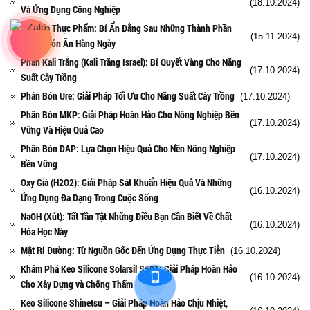
(18.10.2024)
Và Ứng Dụng Công Nghiệp
Phụ Gia Thực Phẩm: Bí Ẩn Đằng Sau Những Thành Phần
(15.11.2024)
Trong Món Ăn Hàng Ngày
Phân Kali Trắng (Kali Trắng Israel): Bí Quyết Vàng Cho Năng
(17.10.2024)
Suất Cây Trồng
Phân Bón Ure: Giải Pháp Tối Ưu Cho Năng Suất Cây Trồng
(17.10.2024)
Phân Bón MKP: Giải Pháp Hoàn Hảo Cho Nông Nghiệp Bền
(17.10.2024)
Vững Và Hiệu Quả Cao
Phân Bón DAP: Lựa Chọn Hiệu Quả Cho Nền Nông Nghiệp
(17.10.2024)
Bền Vững
Oxy Già (H2O2): Giải Pháp Sát Khuẩn Hiệu Quả Và Những
(16.10.2024)
Ứng Dụng Đa Dạng Trong Cuộc Sống
NaOH (Xút): Tất Tần Tật Những Điều Bạn Cần Biết Về Chất
(16.10.2024)
Hóa Học Này
Mật Rỉ Đường: Từ Nguồn Gốc Đến Ứng Dụng Thực Tiễn
(16.10.2024)
Khám Phá Keo Silicone Solarsil S501: Giải Pháp Hoàn Hảo
(16.10.2024)
Cho Xây Dựng và Chống Thấm
Keo Silicone Shinetsu – Giải Pháp Hoàn Hảo Chịu Nhiệt,