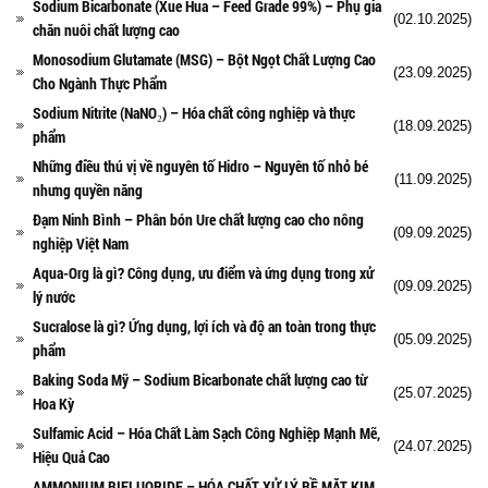
Sodium Bicarbonate (Xue Hua – Feed Grade 99%) – Phụ gia
(02.10.2025)
chăn nuôi chất lượng cao
Monosodium Glutamate (MSG) – Bột Ngọt Chất Lượng Cao
(23.09.2025)
Cho Ngành Thực Phẩm
Sodium Nitrite (NaNO₂) – Hóa chất công nghiệp và thực
(18.09.2025)
phẩm
Những điều thú vị về nguyên tố Hidro – Nguyên tố nhỏ bé
(11.09.2025)
nhưng quyền năng
Đạm Ninh Bình – Phân bón Ure chất lượng cao cho nông
(09.09.2025)
nghiệp Việt Nam
Aqua-Org là gì? Công dụng, ưu điểm và ứng dụng trong xử
(09.09.2025)
lý nước
Sucralose là gì? Ứng dụng, lợi ích và độ an toàn trong thực
(05.09.2025)
phẩm
Baking Soda Mỹ – Sodium Bicarbonate chất lượng cao từ
(25.07.2025)
Hoa Kỳ
Sulfamic Acid – Hóa Chất Làm Sạch Công Nghiệp Mạnh Mẽ,
(24.07.2025)
Hiệu Quả Cao
AMMONIUM BIFLUORIDE – HÓA CHẤT XỬ LÝ BỀ MẶT KIM