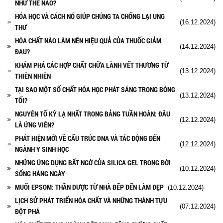
NHƯ THẾ NÀO?
HÓA HỌC VÀ CÁCH NÓ GIÚP CHÚNG TA CHỐNG LẠI UNG
(16.12.2024)
THƯ
HÓA CHẤT NÀO LÀM NÊN HIỆU QUẢ CỦA THUỐC GIẢM
(14.12.2024)
ĐAU?
KHÁM PHÁ CÁC HỢP CHẤT CHỮA LÀNH VẾT THƯƠNG TỪ
(13.12.2024)
THIÊN NHIÊN
TẠI SAO MỘT SỐ CHẤT HÓA HỌC PHÁT SÁNG TRONG BÓNG
(13.12.2024)
TỐI?
NGUYÊN TỐ KỲ LẠ NHẤT TRONG BẢNG TUẦN HOÀN: ĐÂU
(12.12.2024)
LÀ ỨNG VIÊN?
PHÁT HIỆN MỚI VỀ CẤU TRÚC DNA VÀ TÁC ĐỘNG ĐẾN
(12.12.2024)
NGÀNH Y SINH HỌC
NHỮNG ỨNG DỤNG BẤT NGỜ CỦA SILICA GEL TRONG ĐỜI
(10.12.2024)
SỐNG HÀNG NGÀY
MUỐI EPSOM: THẦN DƯỢC TỪ NHÀ BẾP ĐẾN LÀM ĐẸP
(10.12.2024)
LỊCH SỬ PHÁT TRIỂN HÓA CHẤT VÀ NHỮNG THÀNH TỰU
(07.12.2024)
ĐỘT PHÁ