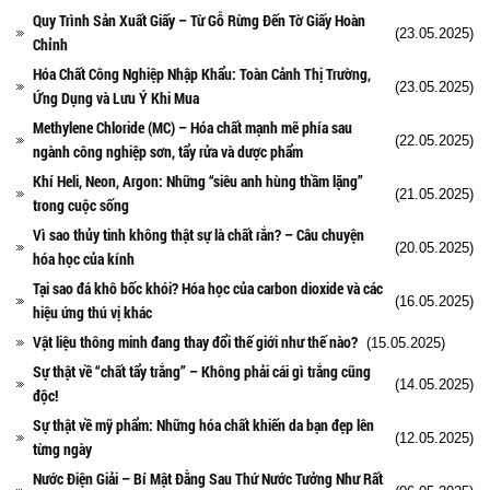
Quy Trình Sản Xuất Giấy – Từ Gỗ Rừng Đến Tờ Giấy Hoàn
(23.05.2025)
Chỉnh
Hóa Chất Công Nghiệp Nhập Khẩu: Toàn Cảnh Thị Trường,
(23.05.2025)
Ứng Dụng và Lưu Ý Khi Mua
Methylene Chloride (MC) – Hóa chất mạnh mẽ phía sau
(22.05.2025)
ngành công nghiệp sơn, tẩy rửa và dược phẩm
Khí Heli, Neon, Argon: Những “siêu anh hùng thầm lặng”
(21.05.2025)
trong cuộc sống
Vì sao thủy tinh không thật sự là chất rắn? – Câu chuyện
(20.05.2025)
hóa học của kính
Tại sao đá khô bốc khói? Hóa học của carbon dioxide và các
(16.05.2025)
hiệu ứng thú vị khác
Vật liệu thông minh đang thay đổi thế giới như thế nào?
(15.05.2025)
Sự thật về “chất tẩy trắng” – Không phải cái gì trắng cũng
(14.05.2025)
độc!
Sự thật về mỹ phẩm: Những hóa chất khiến da bạn đẹp lên
(12.05.2025)
từng ngày
Nước Điện Giải – Bí Mật Đằng Sau Thứ Nước Tưởng Như Rất