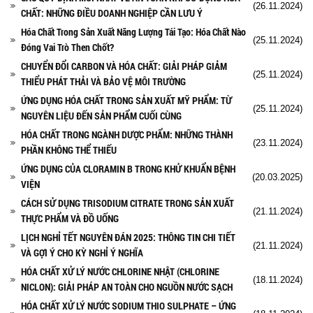
(26.11.2024)
CHẤT: NHỮNG ĐIỀU DOANH NGHIỆP CẦN LƯU Ý
Hóa Chất Trong Sản Xuất Năng Lượng Tái Tạo: Hóa Chất Nào
(25.11.2024)
Đóng Vai Trò Then Chốt?
CHUYỂN ĐỔI CARBON VÀ HÓA CHẤT: GIẢI PHÁP GIẢM
(25.11.2024)
THIỂU PHÁT THẢI VÀ BẢO VỆ MÔI TRƯỜNG
ỨNG DỤNG HÓA CHẤT TRONG SẢN XUẤT MỸ PHẨM: TỪ
(25.11.2024)
NGUYÊN LIỆU ĐẾN SẢN PHẨM CUỐI CÙNG
HÓA CHẤT TRONG NGÀNH DƯỢC PHẨM: NHỮNG THÀNH
(23.11.2024)
PHẦN KHÔNG THỂ THIẾU
ỨNG DỤNG CỦA CLORAMIN B TRONG KHỬ KHUẨN BỆNH
(20.03.2025)
VIỆN
CÁCH SỬ DỤNG TRISODIUM CITRATE TRONG SẢN XUẤT
(21.11.2024)
THỰC PHẨM VÀ ĐỒ UỐNG
LỊCH NGHỈ TẾT NGUYÊN ĐÁN 2025: THÔNG TIN CHI TIẾT
(21.11.2024)
VÀ GỢI Ý CHO KỲ NGHỈ Ý NGHĨA
HÓA CHẤT XỬ LÝ NƯỚC CHLORINE NHẬT (CHLORINE
(18.11.2024)
NICLON): GIẢI PHÁP AN TOÀN CHO NGUỒN NƯỚC SẠCH
HÓA CHẤT XỬ LÝ NƯỚC SODIUM THIO SULPHATE – ỨNG