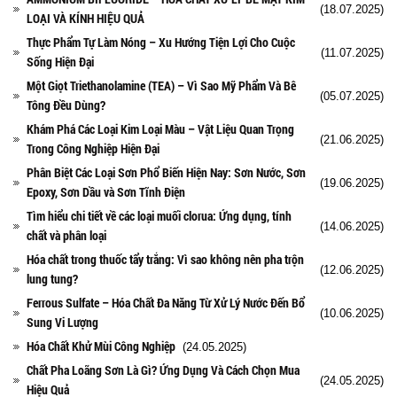
(18.07.2025)
LOẠI VÀ KÍNH HIỆU QUẢ
Thực Phẩm Tự Làm Nóng – Xu Hướng Tiện Lợi Cho Cuộc
(11.07.2025)
Sống Hiện Đại
Một Giọt Triethanolamine (TEA) – Vì Sao Mỹ Phẩm Và Bê
(05.07.2025)
Tông Đều Dùng?
Khám Phá Các Loại Kim Loại Màu – Vật Liệu Quan Trọng
(21.06.2025)
Trong Công Nghiệp Hiện Đại
Phân Biệt Các Loại Sơn Phổ Biến Hiện Nay: Sơn Nước, Sơn
(19.06.2025)
Epoxy, Sơn Dầu và Sơn Tĩnh Điện
Tìm hiểu chi tiết về các loại muối clorua: Ứng dụng, tính
(14.06.2025)
chất và phân loại
Hóa chất trong thuốc tẩy trắng: Vì sao không nên pha trộn
(12.06.2025)
lung tung?
Ferrous Sulfate – Hóa Chất Đa Năng Từ Xử Lý Nước Đến Bổ
(10.06.2025)
Sung Vi Lượng
Hóa Chất Khử Mùi Công Nghiệp
(24.05.2025)
Chất Pha Loãng Sơn Là Gì? Ứng Dụng Và Cách Chọn Mua
(24.05.2025)
Hiệu Quả