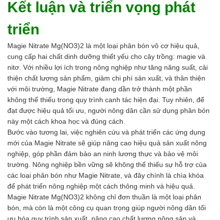
Kết luận và triển vọng phát
triển
Magie Nitrate Mg(NO3)2 là một loại phân bón vô cơ hiệu quả,
cung cấp hai chất dinh dưỡng thiết yếu cho cây trồng: magie và
nitơ. Với nhiều lợi ích trong nông nghiệp như tăng năng suất, cải
thiện chất lượng sản phẩm, giảm chi phí sản xuất, và thân thiện
với môi trường, Magie Nitrate đang dần trở thành một phần
không thể thiếu trong quy trình canh tác hiện đại. Tuy nhiên, để
đạt được hiệu quả tối ưu, người nông dân cần sử dụng phân bón
này một cách khoa học và đúng cách.
Bước vào tương lai, việc nghiên cứu và phát triển các ứng dụng
mới của Magie Nitrate sẽ giúp nâng cao hiệu quả sản xuất nông
nghiệp, góp phần đảm bảo an ninh lương thực và bảo vệ môi
trường. Nông nghiệp bền vững sẽ không thể thiếu sự hỗ trợ của
các loại phân bón như Magie Nitrate, và đây chính là chìa khóa
để phát triển nông nghiệp một cách thông minh và hiệu quả.
Magie Nitrate Mg(NO3)2 không chỉ đơn thuần là một loại phân
bón, mà còn là một công cụ quan trọng giúp người nông dân tối
ưu hóa quy trình sản xuất, nâng cao chất lượng nông sản và