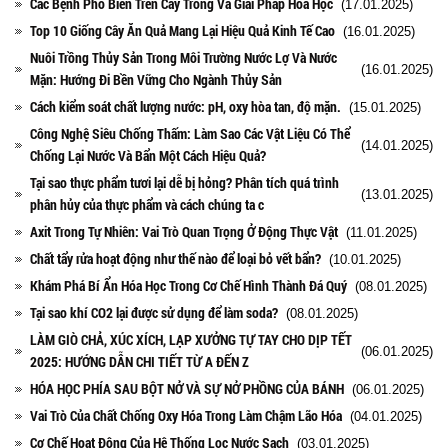
Các Bệnh Phổ Biến Trên Cây Trồng Và Giải Pháp Hóa Học
(17.01.2025)
Top 10 Giống Cây Ăn Quả Mang Lại Hiệu Quả Kinh Tế Cao
(16.01.2025)
Nuôi Trồng Thủy Sản Trong Môi Trường Nước Lợ Và Nước
(16.01.2025)
Mặn: Hướng Đi Bền Vững Cho Ngành Thủy Sản
Cách kiểm soát chất lượng nước: pH, oxy hòa tan, độ mặn.
(15.01.2025)
Công Nghệ Siêu Chống Thấm: Làm Sao Các Vật Liệu Có Thể
(14.01.2025)
Chống Lại Nước Và Bẩn Một Cách Hiệu Quả?
Tại sao thực phẩm tươi lại dễ bị hỏng? Phân tích quá trình
(13.01.2025)
phân hủy của thực phẩm và cách chúng ta c
Axit Trong Tự Nhiên: Vai Trò Quan Trọng Ở Động Thực Vật
(11.01.2025)
Chất tẩy rửa hoạt động như thế nào để loại bỏ vết bẩn?
(10.01.2025)
Khám Phá Bí Ẩn Hóa Học Trong Cơ Chế Hình Thành Đá Quý
(08.01.2025)
Tại sao khí CO2 lại được sử dụng để làm soda?
(08.01.2025)
LÀM GIÒ CHẢ, XÚC XÍCH, LẠP XƯỞNG TỰ TAY CHO DỊP TẾT
(06.01.2025)
2025: HƯỚNG DẪN CHI TIẾT TỪ A ĐẾN Z
HÓA HỌC PHÍA SAU BỘT NỞ VÀ SỰ NỞ PHỒNG CỦA BÁNH
(06.01.2025)
Vai Trò Của Chất Chống Oxy Hóa Trong Làm Chậm Lão Hóa
(04.01.2025)
Cơ Chế Hoạt Động Của Hệ Thống Lọc Nước Sạch
(03.01.2025)