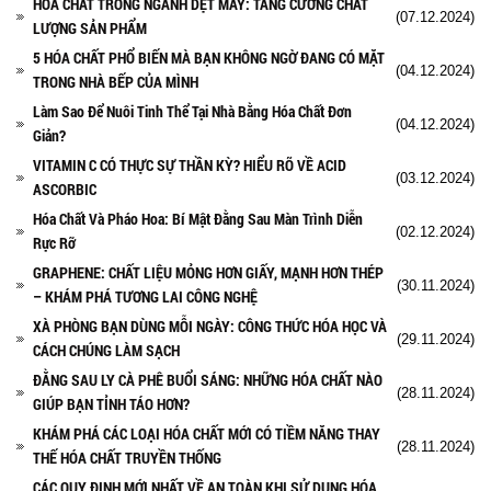
HÓA CHẤT TRONG NGÀNH DỆT MAY: TĂNG CƯỜNG CHẤT
(07.12.2024)
LƯỢNG SẢN PHẨM
5 HÓA CHẤT PHỔ BIẾN MÀ BẠN KHÔNG NGỜ ĐANG CÓ MẶT
(04.12.2024)
TRONG NHÀ BẾP CỦA MÌNH
Làm Sao Để Nuôi Tinh Thể Tại Nhà Bằng Hóa Chất Đơn
(04.12.2024)
Giản?
VITAMIN C CÓ THỰC SỰ THẦN KỲ? HIỂU RÕ VỀ ACID
(03.12.2024)
ASCORBIC
Hóa Chất Và Pháo Hoa: Bí Mật Đằng Sau Màn Trình Diễn
(02.12.2024)
Rực Rỡ
GRAPHENE: CHẤT LIỆU MỎNG HƠN GIẤY, MẠNH HƠN THÉP
(30.11.2024)
– KHÁM PHÁ TƯƠNG LAI CÔNG NGHỆ
XÀ PHÒNG BẠN DÙNG MỖI NGÀY: CÔNG THỨC HÓA HỌC VÀ
(29.11.2024)
CÁCH CHÚNG LÀM SẠCH
ĐẰNG SAU LY CÀ PHÊ BUỔI SÁNG: NHỮNG HÓA CHẤT NÀO
(28.11.2024)
GIÚP BẠN TỈNH TÁO HƠN?
KHÁM PHÁ CÁC LOẠI HÓA CHẤT MỚI CÓ TIỀM NĂNG THAY
(28.11.2024)
THẾ HÓA CHẤT TRUYỀN THỐNG
CÁC QUY ĐỊNH MỚI NHẤT VỀ AN TOÀN KHI SỬ DỤNG HÓA