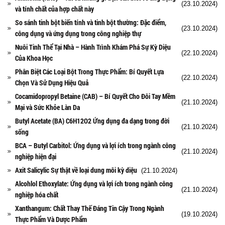
(23.10.2024)
và tính chất của hợp chất này
So sánh tinh bột biến tính và tinh bột thường: Đặc điểm,
(23.10.2024)
công dụng và ứng dụng trong công nghiệp thự
Nuôi Tinh Thể Tại Nhà – Hành Trình Khám Phá Sự Kỳ Diệu
(22.10.2024)
Của Khoa Học
Phân Biệt Các Loại Bột Trong Thực Phẩm: Bí Quyết Lựa
(22.10.2024)
Chọn Và Sử Dụng Hiệu Quả
Cocamidopropyl Betaine (CAB) – Bí Quyết Cho Đôi Tay Mềm
(21.10.2024)
Mại và Sức Khỏe Làn Da
Butyl Acetate (BA) C6H12O2 Ứng dụng đa dạng trong đời
(21.10.2024)
sống
BCA – Butyl Carbitol: Ứng dụng và lợi ích trong ngành công
(21.10.2024)
nghiệp hiện đại
Axit Salicylic Sự thật về loại dung môi kỳ diệu
(21.10.2024)
Alcohlol Ethoxylate: Ứng dụng và lợi ích trong ngành công
(21.10.2024)
nghiệp hóa chất
Xanthangum: Chất Thay Thế Đáng Tin Cậy Trong Ngành
(19.10.2024)
Thực Phẩm Và Dược Phẩm