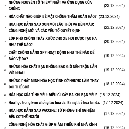
NHỮNG NGUYÊN TỐ "HIẾM" NHẤT VÀ ỨNG DỤNG CỦA
(23.12.2024)
CHÚNG
HÓA CHẤT NÀO GIÚP BỀ MẶT CHỐNG THẤM HOÀN HẢO?
(23.12.2024)
HÓA HỌC ĐẰNG SAU SON MÔI LÂU TRÔI VÀ BỀN MÀU:
(23.12.2024)
CÔNG NGHỆ MỚI VÀ CÁC YẾU TỐ QUYẾT ĐỊNH
LỚP PHỦ CHỐNG TRẦY XƯỚC CHO XE HƠI ĐƯỢC TẠO RA
(20.12.2024)
NHƯ THẾ NÀO?
CHẤT CHỐNG NẮNG SPF HOẠT ĐỘNG NHƯ THẾ NÀO ĐỂ
(19.12.2024)
BẢO VỆ DA?
NHỮNG HÓA CHẤT BẠN KHÔNG BAO GIỜ NÊN TRỘN LẪN
(19.12.2024)
VỚI NHAU
NHỮNG PHÁT MINH HÓA HỌC TÌNH CỜ NHƯNG LÀM THAY
(18.12.2024)
ĐỔI THẾ GIỚI
HÓA HỌC CỦA TÌNH YÊU: ĐIỀU GÌ XẢY RA KHI BẠN YÊU?
(18.12.2024)
Hóa học trong kem chống lão hóa da: Bí mật trẻ hóa làn da.
(17.12.2024)
HÓA HỌC ĐẰNG SAU VACCINE: TỪ PHÒNG THÍ NGHIỆM
(17.12.2024)
ĐẾN CƠ THỂ NGƯỜI
CÔNG NGHỆ HÓA CHẤT GIÚP GIẢM THIỂU KHÍ NHÀ KÍNH
(16.12.2024)