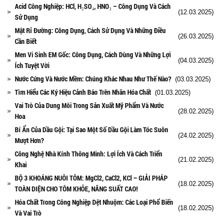
Acid Công Nghiệp: HCl, H₂SO₄, HNO₃ – Công Dụng Và Cách
(12.03.2025)
Sử Dụng
Mật Rỉ Đường: Công Dụng, Cách Sử Dụng Và Những Điều
(26.03.2025)
Cần Biết
Men Vi Sinh EM Gốc: Công Dụng, Cách Dùng Và Những Lợi
(04.03.2025)
Ích Tuyệt Vời
Nước Cứng Và Nước Mềm: Chúng Khác Nhau Như Thế Nào?
(03.03.2025)
Tìm Hiểu Các Ký Hiệu Cảnh Báo Trên Nhãn Hóa Chất
(01.03.2025)
Vai Trò Của Dung Môi Trong Sản Xuất Mỹ Phẩm Và Nước
(28.02.2025)
Hoa
Bí Ẩn Của Dầu Gội: Tại Sao Một Số Dầu Gội Làm Tóc Suôn
(24.02.2025)
Mượt Hơn?
Công Nghệ Nhà Kính Thông Minh: Lợi Ích Và Cách Triển
(21.02.2025)
Khai
BỘ 3 KHOÁNG NUÔI TÔM: MgCl2, CaCl2, KCl – GIẢI PHÁP
(18.02.2025)
TOÀN DIỆN CHO TÔM KHỎE, NĂNG SUẤT CAO!
Hóa Chất Trong Công Nghiệp Dệt Nhuộm: Các Loại Phổ Biến
(18.02.2025)
Và Vai Trò