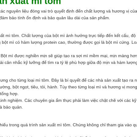
ản xuất mì tôm
 các nguyên liệu đóng vai trò quyết định đến chất lượng và hương vị c
đảm bảo tính ổn định và bảo quản lâu dài của sản phẩm.
ất mì tôm. Chất lượng của bột mì ảnh hưởng trực tiếp đến kết cấu, độ 
bột mì có hàm lượng protein cao, thường được gọi là bột mì cứng. Loại
. Bột mì được nghiền mịn sẽ giúp tạo ra sợi mì mềm mại, mịn màng hơn
ải cân nhắc kỹ lưỡng để tìm ra tỷ lệ phù hợp giữa độ mịn và hàm lượng
 trưng cho từng loại mì tôm. Đây là bí quyết để các nhà sản xuất tạo r
ờng, bột ngọt, tiêu, tỏi, hành. Tùy theo từng loại mì và hương vị mon
 tổng hợp.
và kinh nghiệm. Các chuyên gia ẩm thực phải làm việc chặt chẽ với các 
và bảo quản.
hiếu trong quá trình sản xuất mì tôm. Chúng không chỉ tham gia vào q