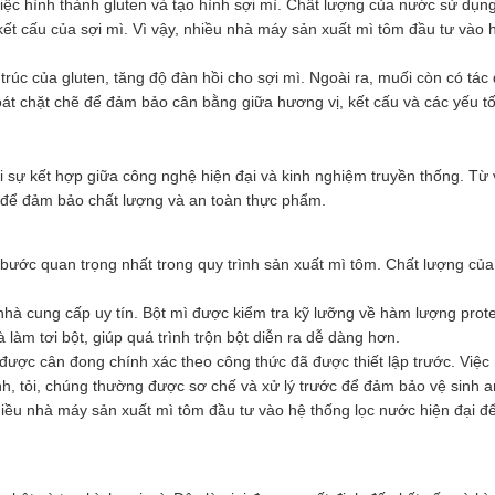
iệc hình thành gluten và tạo hình sợi mì. Chất lượng của nước sử dụn
t cấu của sợi mì. Vì vậy, nhiều nhà máy sản xuất mì tôm đầu tư vào 
 trúc của gluten, tăng độ đàn hồi cho sợi mì. Ngoài ra, muối còn có tá
át chặt chẽ để đảm bảo cân bằng giữa hương vị, kết cấu và các yếu t
hỏi sự kết hợp giữa công nghệ hiện đại và kinh nghiệm truyền thống. T
ẽ để đảm bảo chất lượng và an toàn thực phẩm.
à bước quan trọng nhất trong quy trình sản xuất mì tôm. Chất lượng củ
n nhà cung cấp uy tín. Bột mì được kiểm tra kỹ lưỡng về hàm lượng pro
 làm tơi bột, giúp quá trình trộn bột diễn ra dễ dàng hơn.
 được cân đong chính xác theo công thức đã được thiết lập trước. Việ
ành, tỏi, chúng thường được sơ chế và xử lý trước để đảm bảo vệ sinh 
iều nhà máy sản xuất mì tôm đầu tư vào hệ thống lọc nước hiện đại để