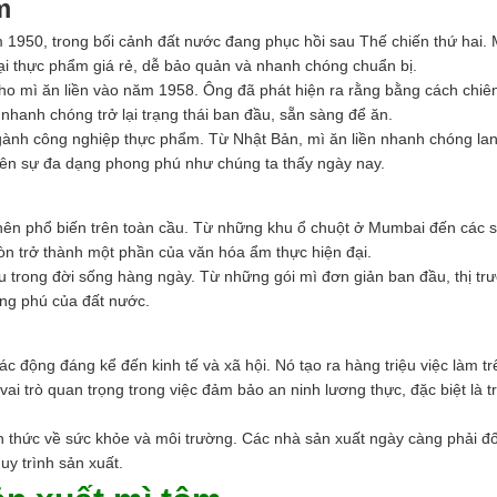
m
1950, trong bối cảnh đất nước đang phục hồi sau Thế chiến thứ hai
ại thực phẩm giá rẻ, dễ bảo quản và nhanh chóng chuẩn bị.
ho mì ăn liền vào năm 1958. Ông đã phát hiện ra rằng bằng cách chiên
hanh chóng trở lại trạng thái ban đầu, sẵn sàng để ăn.
ành công nghiệp thực phẩm. Từ Nhật Bản, mì ăn liền nhanh chóng lan r
nên sự đa dạng phong phú như chúng ta thấy ngày nay.
ở nên phổ biến trên toàn cầu. Từ những khu ổ chuột ở Mumbai đến các s
òn trở thành một phần của văn hóa ẩm thực hiện đại.
u trong đời sống hàng ngày. Từ những gói mì đơn giản ban đầu, thị tr
ng phú của đất nước.
c động đáng kể đến kinh tế và xã hội. Nó tạo ra hàng triệu việc làm t
ai trò quan trọng trong việc đảm bảo an ninh lương thực, đặc biệt là t
thức về sức khỏe và môi trường. Các nhà sản xuất ngày càng phải đối m
uy trình sản xuất.