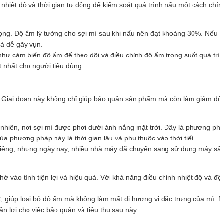
nhiệt độ và thời gian tự động để kiểm soát quá trình nấu một cách chí
rọng. Độ ẩm lý tưởng cho sợi mì sau khi nấu nên đạt khoảng 30%. Nếu 
à dễ gãy vụn.
hư cảm biến độ ẩm để theo dõi và điều chỉnh độ ẩm trong suốt quá tr
t nhất cho người tiêu dùng.
. Giai đoạn này không chỉ giúp bảo quản sản phẩm mà còn làm giảm độ
hiên, nơi sợi mì được phơi dưới ánh nắng mặt trời. Đây là phương phá
a phương pháp này là thời gian lâu và phụ thuộc vào thời tiết.
êng, nhưng ngày nay, nhiều nhà máy đã chuyển sang sử dụng máy sấy c
ờ vào tính tiện lợi và hiệu quả. Với khả năng điều chỉnh nhiệt độ và đ
, giúp loại bỏ độ ẩm mà không làm mất đi hương vị đặc trưng của mì. 
ận lợi cho việc bảo quản và tiêu thụ sau này.