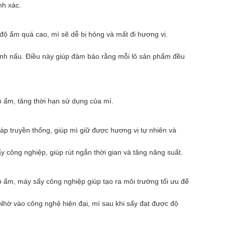
nh xác.
độ ẩm quá cao, mì sẽ dễ bị hỏng và mất đi hương vị.
ình nấu. Điều này giúp đảm bảo rằng mỗi lô sản phẩm đều
 ẩm, tăng thời hạn sử dụng của mì.
p truyền thống, giúp mì giữ được hương vị tự nhiên và
ông nghiệp, giúp rút ngắn thời gian và tăng năng suất.
ộ ẩm, máy sấy công nghiệp giúp tạo ra môi trường tối ưu để
Nhờ vào công nghệ hiện đại, mì sau khi sấy đạt được độ