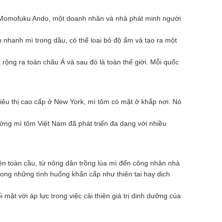
. Momofuku Ando, một doanh nhân và nhà phát minh người
 nhanh mì trong dầu, có thể loại bỏ độ ẩm và tạo ra một
ộng ra toàn châu Á và sau đó là toàn thế giới. Mỗi quốc
iêu thị cao cấp ở New York, mì tôm có mặt ở khắp nơi. Nó
ường mì tôm Việt Nam đã phát triển đa dạng với nhiều
rên toàn cầu, từ nông dân trồng lúa mì đến công nhân nhà
rong những tình huống khẩn cấp như thiên tai hay dịch
ặt với áp lực trong việc cải thiện giá trị dinh dưỡng của