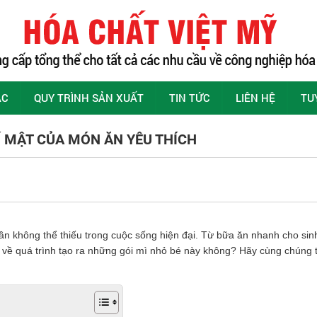
ÁC
QUY TRÌNH SẢN XUẤT
TIN TỨC
LIÊN HỆ
TU
Í MẬT CỦA MÓN ĂN YÊU THÍCH
hần không thể thiếu trong cuộc sống hiện đại. Từ bữa ăn nhanh cho sin
 về quá trình tạo ra những gói mì nhỏ bé này không? Hãy cùng chúng t