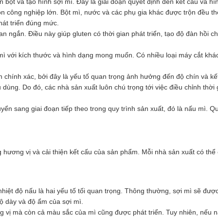
n bột và tạo hình sợi mì. Đây là giai đoạn quyết định đến kết cấu và hì
n công nghiệp lớn. Bột mì, nước và các phụ gia khác được trộn đều the
hát triển đúng mức.
an ngắn. Điều này giúp gluten có thời gian phát triển, tạo độ đàn hồi 
ì với kích thước và hình dạng mong muốn. Có nhiều loại máy cắt khác
h chính xác, bởi đây là yếu tố quan trọng ảnh hưởng đến độ chín và k
 dùng. Do đó, các nhà sản xuất luôn chú trọng tới việc điều chỉnh thờ
n sang giai đoạn tiếp theo trong quy trình sản xuất, đó là nấu mì. Qu
g hương vị và cải thiện kết cấu của sản phẩm. Mỗi nhà sản xuất có t
hiệt độ nấu là hai yếu tố tối quan trọng. Thông thường, sợi mì sẽ đượ
ộ dày và độ ẩm của sợi mì.
ơng vị mà còn cả màu sắc của mì cũng được phát triển. Tuy nhiên, nếu