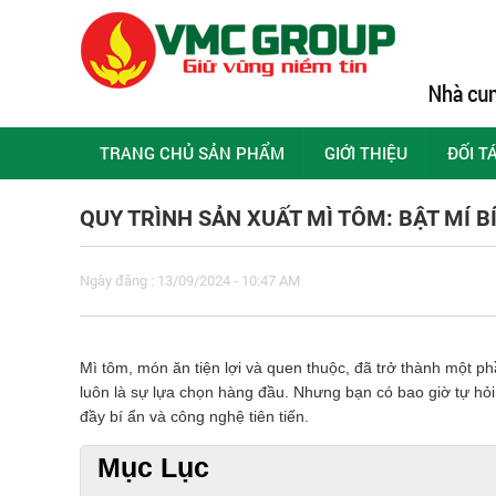
TRANG CHỦ SẢN PHẨM
GIỚI THIỆU
ĐỐI T
QUY TRÌNH SẢN XUẤT MÌ TÔM: BẬT MÍ B
Ngày đăng : 13/09/2024 - 10:47 AM
Mì tôm, món ăn tiện lợi và quen thuộc, đã trở thành một p
luôn là sự lựa chọn hàng đầu. Nhưng bạn có bao giờ tự hỏi
đầy bí ẩn và công nghệ tiên tiến.
Mục Lục