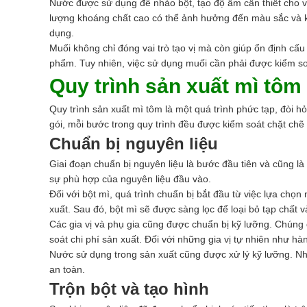
Nước được sử dụng để nhào bột, tạo độ ẩm cần thiết cho v
lượng khoáng chất cao có thể ảnh hưởng đến màu sắc và kế
dụng.
Muối không chỉ đóng vai trò tạo vị mà còn giúp ổn định cấu
phẩm. Tuy nhiên, việc sử dụng muối cần phải được kiểm so
Quy trình sản xuất mì tôm
Quy trình sản xuất mì tôm là một quá trình phức tạp, đòi 
gói, mỗi bước trong quy trình đều được kiểm soát chặt ch
Chuẩn bị nguyên liệu
Giai đoạn chuẩn bị nguyên liệu là bước đầu tiên và cũng l
sự phù hợp của nguyên liệu đầu vào.
Đối với bột mì, quá trình chuẩn bị bắt đầu từ việc lựa chọ
xuất. Sau đó, bột mì sẽ được sàng lọc để loại bỏ tạp chất và
Các gia vị và phụ gia cũng được chuẩn bị kỹ lưỡng. Chúng
soát chi phí sản xuất. Đối với những gia vị tự nhiên như h
Nước sử dụng trong sản xuất cũng được xử lý kỹ lưỡng. Nh
an toàn.
Trộn bột và tạo hình