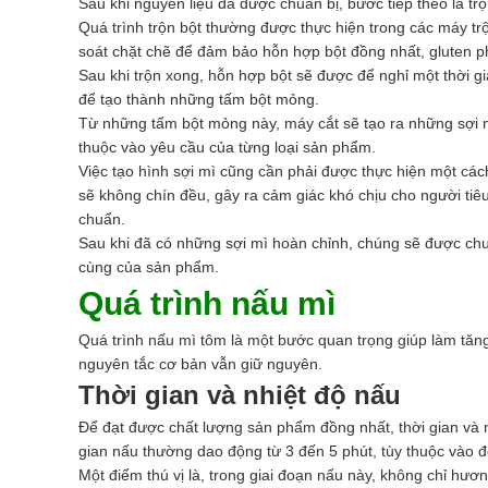
Sau khi nguyên liệu đã được chuẩn bị, bước tiếp theo là trộ
Quá trình trộn bột thường được thực hiện trong các máy trộ
soát chặt chẽ để đảm bảo hỗn hợp bột đồng nhất, gluten p
Sau khi trộn xong, hỗn hợp bột sẽ được để nghỉ một thời gi
để tạo thành những tấm bột mỏng.
Từ những tấm bột mỏng này, máy cắt sẽ tạo ra những sợi m
thuộc vào yêu cầu của từng loại sản phẩm.
Việc tạo hình sợi mì cũng cần phải được thực hiện một các
sẽ không chín đều, gây ra cảm giác khó chịu cho người tiêu
chuẩn.
Sau khi đã có những sợi mì hoàn chỉnh, chúng sẽ được chuyể
cùng của sản phẩm.
Quá trình nấu mì
Quá trình nấu mì tôm là một bước quan trọng giúp làm tăn
nguyên tắc cơ bản vẫn giữ nguyên.
Thời gian và nhiệt độ nấu
Để đạt được chất lượng sản phẩm đồng nhất, thời gian và n
gian nấu thường dao động từ 3 đến 5 phút, tùy thuộc vào đ
Một điểm thú vị là, trong giai đoạn nấu này, không chỉ hư