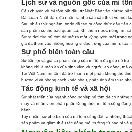
Lịch sử và nguồn gốc của mì tô
Câu chuyện về mì tôm bắt đầu từ Nhật Bản vào những năm 
Đài Loan-Nhật Bản, đã nhận ra nhu cầu cấp thiết về một lo
Sau nhiều thử nghiệm, Ando đã tạo ra công thức đầu tiên c
sản phẩm có thể bảo quản lâu. Khi thêm nước nóng, mì sẽ n
Sự ra đời của mì tôm đã mở ra một kỷ nguyên mới trong ng
gia đã thêm vào những hương vị đặc trưng của mình, tạo 
Sự phổ biến toàn cầu
Sự tiện lợi và giá cả phải chăng của mì tôm đã giúp nó tr
không chỉ là món ăn của sinh viên và người lao động, mà c
Tại Việt Nam, mì tôm đã trở thành một phần không thể thiế
hương vị và phong cách khác nhau, phản ánh ẩm thực pho
Tác động kinh tế và xã hội
Sự phát triển của ngành công nghiệp mì tôm đã có những tá
máy và nhân viên phân phối. Đồng thời, mì tôm cũng đóng v
bệnh.
Tuy nhiên, sự phổ biến của mì tôm cũng đặt ra những thách 
sản phẩm và giảm thiểu tác động môi trường từ bao bì và q