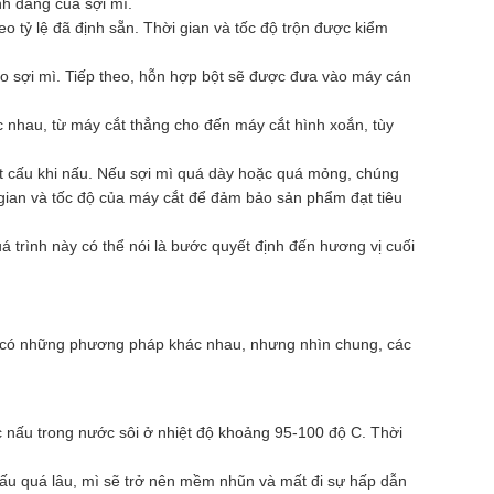
nh dáng của sợi mì.
o tỷ lệ đã định sẵn. Thời gian và tốc độ trộn được kiểm
cho sợi mì. Tiếp theo, hỗn hợp bột sẽ được đưa vào máy cán
 nhau, từ máy cắt thẳng cho đến máy cắt hình xoắn, tùy
ết cấu khi nấu. Nếu sợi mì quá dày hoặc quá mỏng, chúng
i gian và tốc độ của máy cắt để đảm bảo sản phẩm đạt tiêu
á trình này có thể nói là bước quyết định đến hương vị cuối
hể có những phương pháp khác nhau, nhưng nhìn chung, các
c nấu trong nước sôi ở nhiệt độ khoảng 95-100 độ C. Thời
 nấu quá lâu, mì sẽ trở nên mềm nhũn và mất đi sự hấp dẫn