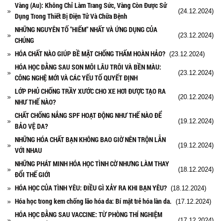
Vàng (Au): Không Chỉ Làm Trang Sức, Vàng Còn Được Sử
(24.12.2024)
Dụng Trong Thiết Bị Điện Tử Và Chữa Bệnh
NHỮNG NGUYÊN TỐ "HIẾM" NHẤT VÀ ỨNG DỤNG CỦA
(23.12.2024)
CHÚNG
HÓA CHẤT NÀO GIÚP BỀ MẶT CHỐNG THẤM HOÀN HẢO?
(23.12.2024)
HÓA HỌC ĐẰNG SAU SON MÔI LÂU TRÔI VÀ BỀN MÀU:
(23.12.2024)
CÔNG NGHỆ MỚI VÀ CÁC YẾU TỐ QUYẾT ĐỊNH
LỚP PHỦ CHỐNG TRẦY XƯỚC CHO XE HƠI ĐƯỢC TẠO RA
(20.12.2024)
NHƯ THẾ NÀO?
CHẤT CHỐNG NẮNG SPF HOẠT ĐỘNG NHƯ THẾ NÀO ĐỂ
(19.12.2024)
BẢO VỆ DA?
NHỮNG HÓA CHẤT BẠN KHÔNG BAO GIỜ NÊN TRỘN LẪN
(19.12.2024)
VỚI NHAU
NHỮNG PHÁT MINH HÓA HỌC TÌNH CỜ NHƯNG LÀM THAY
(18.12.2024)
ĐỔI THẾ GIỚI
HÓA HỌC CỦA TÌNH YÊU: ĐIỀU GÌ XẢY RA KHI BẠN YÊU?
(18.12.2024)
Hóa học trong kem chống lão hóa da: Bí mật trẻ hóa làn da.
(17.12.2024)
HÓA HỌC ĐẰNG SAU VACCINE: TỪ PHÒNG THÍ NGHIỆM
(17.12.2024)