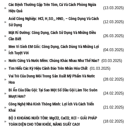
Các Bệnh Thường Gặp Trên Tôm, Cá Và Cách Phòng Ngừa
(13.03.2025)
Hiệu Quả
Acid Công Nghiệp: HCl, H₂SO₄, HNO₃ – Công Dụng Và Cách
(12.03.2025)
Sử Dụng
Mật Rỉ Đường: Công Dụng, Cách Sử Dụng Và Những Điều
(26.03.2025)
Cần Biết
Men Vi Sinh EM Gốc: Công Dụng, Cách Dùng Và Những Lợi
(04.03.2025)
Ích Tuyệt Vời
Nước Cứng Và Nước Mềm: Chúng Khác Nhau Như Thế Nào?
(03.03.2025)
Tìm Hiểu Các Ký Hiệu Cảnh Báo Trên Nhãn Hóa Chất
(01.03.2025)
Vai Trò Của Dung Môi Trong Sản Xuất Mỹ Phẩm Và Nước
(28.02.2025)
Hoa
Bí Ẩn Của Dầu Gội: Tại Sao Một Số Dầu Gội Làm Tóc Suôn
(24.02.2025)
Mượt Hơn?
Công Nghệ Nhà Kính Thông Minh: Lợi Ích Và Cách Triển
(21.02.2025)
Khai
BỘ 3 KHOÁNG NUÔI TÔM: MgCl2, CaCl2, KCl – GIẢI PHÁP
(18.02.2025)
TOÀN DIỆN CHO TÔM KHỎE, NĂNG SUẤT CAO!