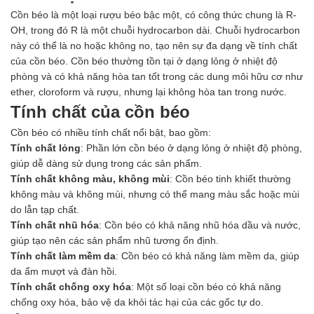
Ngành Gốm Sứ
Cồn béo là một loại rượu béo bậc một, có công thức chung là R-
Ngành Gỗ
OH, trong đó R là một chuỗi hydrocarbon dài. Chuỗi hydrocarbon
Ngành Mỹ Phẩm
này có thể là no hoặc không no, tạo nên sự đa dạng về tính chất
Ngành Hóa Dầu
của cồn béo. Cồn béo thường tồn tại ở dạng lỏng ở nhiệt độ
Ngành Giấy
phòng và có khả năng hòa tan tốt trong các dung môi hữu cơ như
Liên hệ
ether, cloroform và rượu, nhưng lại không hòa tan trong nước.
Tuyển dụng
Tính chất của cồn béo
Cồn béo có nhiều tính chất nổi bật, bao gồm:
Tính chất lỏng
: Phần lớn cồn béo ở dạng lỏng ở nhiệt độ phòng,
giúp dễ dàng sử dụng trong các sản phẩm.
Tính chất không màu, không mùi
: Cồn béo tinh khiết thường
không màu và không mùi, nhưng có thể mang màu sắc hoặc mùi
do lẫn tạp chất.
Tính chất nhũ hóa
: Cồn béo có khả năng nhũ hóa dầu và nước,
giúp tạo nên các sản phẩm nhũ tương ổn định.
Tính chất làm mềm da
: Cồn béo có khả năng làm mềm da, giúp
da ẩm mượt và đàn hồi.
Tính chất chống oxy hóa
: Một số loại cồn béo có khả năng
chống oxy hóa, bảo vệ da khỏi tác hại của các gốc tự do.