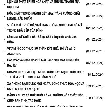
LỊCH SỬ PHÁT TRIỂN HÓA CHẤT VÀ NHỮNG THÀNH TỰU
(07.12.2024)
ĐỘT PHÁ
HÓA CHẤT TRONG NGÀNH DỆT MAY: TĂNG CƯỜNG CHẤT
(07.12.2024)
LƯỢNG SẢN PHẨM
5 HÓA CHẤT PHỔ BIẾN MÀ BẠN KHÔNG NGỜ ĐANG CÓ MẶT
(04.12.2024)
TRONG NHÀ BẾP CỦA MÌNH
Làm Sao Để Nuôi Tinh Thể Tại Nhà Bằng Hóa Chất Đơn
(04.12.2024)
Giản?
VITAMIN C CÓ THỰC SỰ THẦN KỲ? HIỂU RÕ VỀ ACID
(03.12.2024)
ASCORBIC
Hóa Chất Và Pháo Hoa: Bí Mật Đằng Sau Màn Trình Diễn
(02.12.2024)
Rực Rỡ
GRAPHENE: CHẤT LIỆU MỎNG HƠN GIẤY, MẠNH HƠN THÉP
(30.11.2024)
– KHÁM PHÁ TƯƠNG LAI CÔNG NGHỆ
XÀ PHÒNG BẠN DÙNG MỖI NGÀY: CÔNG THỨC HÓA HỌC VÀ
(29.11.2024)
CÁCH CHÚNG LÀM SẠCH
ĐẰNG SAU LY CÀ PHÊ BUỔI SÁNG: NHỮNG HÓA CHẤT NÀO
(28.11.2024)
GIÚP BẠN TỈNH TÁO HƠN?
KHÁM PHÁ CÁC LOẠI HÓA CHẤT MỚI CÓ TIỀM NĂNG THAY