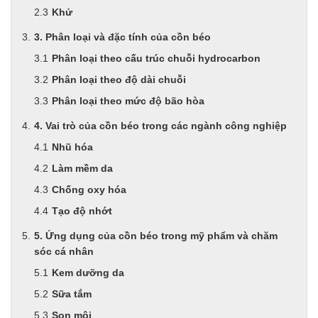
Men vi sinh EM gốc
Khử
Bổ sung khoáng chất
Bổ gan và giải độc gan
3. Phân loại và đặc tính của cồn béo
Phòng và trị bệnh
Phân loại theo cấu trúc chuỗi hydrocarbon
Bổ sung dinh dưỡng tăng trọng
Phân loại theo độ dài chuỗi
Hấp thụ khí độc Yucca
HÓA CHẤT XỬ LÝ NƯỚC
Phân loại theo mức độ bão hòa
Xử lý nước hồ bơi
4. Vai trò của cồn béo trong các ngành công nghiệp
Xử lý nước sinh hoạt
Xử lý nước thải
Nhũ hóa
Xử lý nước giếng khoan
Làm mềm da
Xử lý nước khác
Chống oxy hóa
DUNG MÔI CÔNG NGHIỆP
Pha sơn nước
Tạo độ nhớt
Pha sơn epoxy
5. Ứng dụng của cồn béo trong mỹ phẩm và chăm
Pha sơn dầu
sóc cá nhân
Pha sơn tĩnh điện
Dung môi khác
Kem dưỡng da
HƯƠNG LIỆU TINH DẦU
Sữa tắm
HÓA CHẤT CÔNG NGHIỆP
Son môi