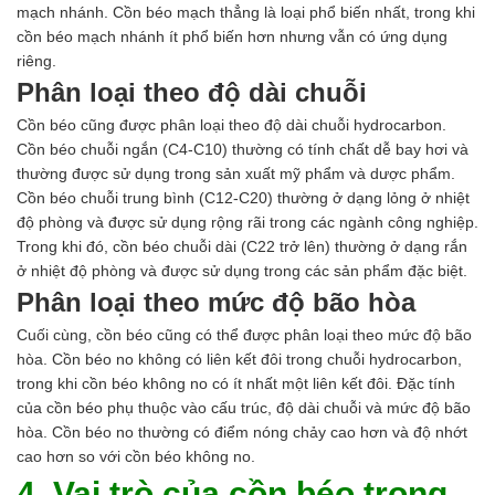
mạch nhánh. Cồn béo mạch thẳng là loại phổ biến nhất, trong khi
cồn béo mạch nhánh ít phổ biến hơn nhưng vẫn có ứng dụng
riêng.
Phân loại theo độ dài chuỗi
Cồn béo cũng được phân loại theo độ dài chuỗi hydrocarbon.
Cồn béo chuỗi ngắn (C4-C10) thường có tính chất dễ bay hơi và
thường được sử dụng trong sản xuất mỹ phẩm và dược phẩm.
Cồn béo chuỗi trung bình (C12-C20) thường ở dạng lỏng ở nhiệt
độ phòng và được sử dụng rộng rãi trong các ngành công nghiệp.
Trong khi đó, cồn béo chuỗi dài (C22 trở lên) thường ở dạng rắn
ở nhiệt độ phòng và được sử dụng trong các sản phẩm đặc biệt.
Phân loại theo mức độ bão hòa
Cuối cùng, cồn béo cũng có thể được phân loại theo mức độ bão
hòa. Cồn béo no không có liên kết đôi trong chuỗi hydrocarbon,
trong khi cồn béo không no có ít nhất một liên kết đôi. Đặc tính
của cồn béo phụ thuộc vào cấu trúc, độ dài chuỗi và mức độ bão
hòa. Cồn béo no thường có điểm nóng chảy cao hơn và độ nhớt
cao hơn so với cồn béo không no.
4. Vai trò của cồn béo trong