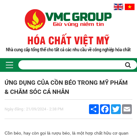
Trang chủ
Sản phẩm
ỨNG DỤNG CỦA CỒN BÉO TRONG MỸ PHẨM
PHỤ GIA THỰC PHẨM
& CHĂM SÓC CÁ NHÂN
Tinh bột biến tính
Màu thực phẩm
Share
Facebook
Twitter
Em
Hương liệu thực phẩm
Ngày đăng : 21/09/2024 - 2:38 PM
Chất phụ gia điều vị tạo ngọt
Chất phụ gia oxy hóa giữ màu
Chất phụ gia nhũ hóa làm dày
Cồn béo, hay còn gọi là rượu béo, là một hợp chất hữu cơ quan
Chất phụ gia chống đông vón