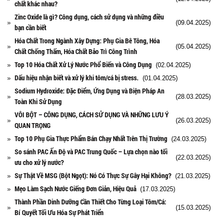
chất khác nhau?
Zinc Oxide là gì? Công dụng, cách sử dụng và những điều
(09.04.2025)
bạn cần biết
Hóa Chất Trong Ngành Xây Dựng: Phụ Gia Bê Tông, Hóa
(05.04.2025)
Chất Chống Thấm, Hóa Chất Bảo Trì Công Trình
Top 10 Hóa Chất Xử Lý Nước Phổ Biến và Công Dụng
(02.04.2025)
Dấu hiệu nhận biết và xử lý khi tôm/cá bị stress.
(01.04.2025)
Sodium Hydroxide: Đặc Điểm, Ứng Dụng và Biện Pháp An
(28.03.2025)
Toàn Khi Sử Dụng
VÔI BỘT – CÔNG DỤNG, CÁCH SỬ DỤNG VÀ NHỮNG LƯU Ý
(26.03.2025)
QUAN TRỌNG
Top 10 Phụ Gia Thực Phẩm Bán Chạy Nhất Trên Thị Trường
(24.03.2025)
So sánh PAC Ấn Độ và PAC Trung Quốc – Lựa chọn nào tối
(22.03.2025)
ưu cho xử lý nước?
Sự Thật Về MSG (Bột Ngọt): Nó Có Thực Sự Gây Hại Không?
(21.03.2025)
Mẹo Làm Sạch Nước Giếng Đơn Giản, Hiệu Quả
(17.03.2025)
Thành Phần Dinh Dưỡng Cần Thiết Cho Từng Loại Tôm/Cá:
(15.03.2025)
Bí Quyết Tối Ưu Hóa Sự Phát Triển