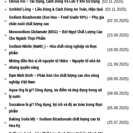
Clorua Vôi – Tác Dụng, Cách Dùng Và Lưu Ý Khi Sử Dụng
(03.11.2025)
Sorbitol Lỏng – Liều Dùng & Cách Dùng An Toàn, Hiệu Quả
(03.11.2025)
Sodium Bicarbonate (Xue Hua – Feed Grade 99%) – Phụ gia
(02.10.2025)
chăn nuôi chất lượng cao
Monosodium Glutamate (MSG) – Bột Ngọt Chất Lượng Cao
(23.09.2025)
Cho Ngành Thực Phẩm
Sodium Nitrite (NaNO₂) – Hóa chất công nghiệp và thực
(18.09.2025)
phẩm
Những điều thú vị về nguyên tố Hidro – Nguyên tố nhỏ bé
(11.09.2025)
nhưng quyền năng
Đạm Ninh Bình – Phân bón Ure chất lượng cao cho nông
(09.09.2025)
nghiệp Việt Nam
Aqua-Org là gì? Công dụng, ưu điểm và ứng dụng trong xử
(09.09.2025)
lý nước
Sucralose là gì? Ứng dụng, lợi ích và độ an toàn trong thực
(05.09.2025)
phẩm
Baking Soda Mỹ – Sodium Bicarbonate chất lượng cao từ
(25.07.2025)
Hoa Kỳ