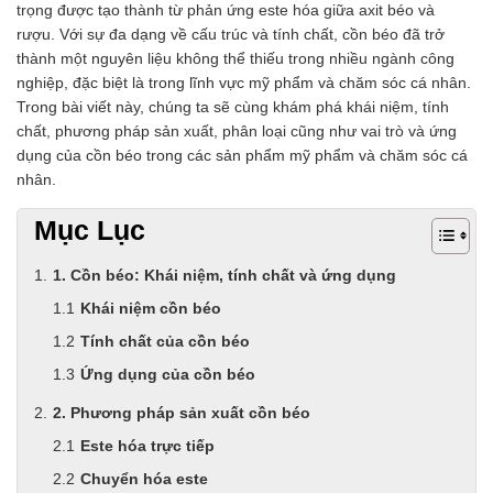
trọng được tạo thành từ phản ứng este hóa giữa axit béo và
Chất phụ gia tạo cấu trúc
rượu. Với sự đa dạng về cấu trúc và tính chất, cồn béo đã trở
Chất phụ gia bảo quản
thành một nguyên liệu không thể thiếu trong nhiều ngành công
Chất phụ gia nem giò chả
nghiệp, đặc biệt là trong lĩnh vực mỹ phẩm và chăm sóc cá nhân.
Chất phụ gia bún mì phở
Trong bài viết này, chúng ta sẽ cùng khám phá khái niệm, tính
Chất phụ gia bánh kẹo kem
chất, phương pháp sản xuất, phân loại cũng như vai trò và ứng
Chất phụ gia nước giải khát
dụng của cồn béo trong các sản phẩm mỹ phẩm và chăm sóc cá
Chất phụ gia xúc xích
nhân.
Chất phụ gia nước mắm
Chất phụ gia rau củ quả
Mục Lục
Chất phụ gia thạch rau câu
Chất phụ gia đậu hũ
1. Cồn béo: Khái niệm, tính chất và ứng dụng
HÓA CHẤT TẨY RỬA
Tẩy rửa công nghiệp
Khái niệm cồn béo
Tẩy rửa sinh hoạt
Tính chất của cồn béo
Tẩy rửa ô tô xe máy
Ứng dụng của cồn béo
Tẩy cáu cặn đường ống
Tẩy rửa khác
2. Phương pháp sản xuất cồn béo
HÓA CHẤT THỦY SẢN
Este hóa trực tiếp
Hóa chất xử lý nước
Men đường ruột
Chuyển hóa este