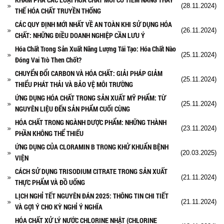
(28.11.2024)
THẾ HÓA CHẤT TRUYỀN THỐNG
CÁC QUY ĐỊNH MỚI NHẤT VỀ AN TOÀN KHI SỬ DỤNG HÓA
(26.11.2024)
CHẤT: NHỮNG ĐIỀU DOANH NGHIỆP CẦN LƯU Ý
Hóa Chất Trong Sản Xuất Năng Lượng Tái Tạo: Hóa Chất Nào
(25.11.2024)
Đóng Vai Trò Then Chốt?
CHUYỂN ĐỔI CARBON VÀ HÓA CHẤT: GIẢI PHÁP GIẢM
(25.11.2024)
THIỂU PHÁT THẢI VÀ BẢO VỆ MÔI TRƯỜNG
ỨNG DỤNG HÓA CHẤT TRONG SẢN XUẤT MỸ PHẨM: TỪ
(25.11.2024)
NGUYÊN LIỆU ĐẾN SẢN PHẨM CUỐI CÙNG
HÓA CHẤT TRONG NGÀNH DƯỢC PHẨM: NHỮNG THÀNH
(23.11.2024)
PHẦN KHÔNG THỂ THIẾU
ỨNG DỤNG CỦA CLORAMIN B TRONG KHỬ KHUẨN BỆNH
(20.03.2025)
VIỆN
CÁCH SỬ DỤNG TRISODIUM CITRATE TRONG SẢN XUẤT
(21.11.2024)
THỰC PHẨM VÀ ĐỒ UỐNG
LỊCH NGHỈ TẾT NGUYÊN ĐÁN 2025: THÔNG TIN CHI TIẾT
(21.11.2024)
VÀ GỢI Ý CHO KỲ NGHỈ Ý NGHĨA
HÓA CHẤT XỬ LÝ NƯỚC CHLORINE NHẬT (CHLORINE