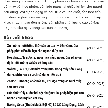
chức năng của sản phẩm. Từ mỹ phẩm và chăm sóc cá nhân đến
dệt may và thực phẩm, cồn béo mang lại nhiều lợi ích cho người
tiêu dùng. Với sự đa dạng về cấu trúc và tính chất, cồn béo tiếp
tục được nghiên cứu và ứng dụng trong các ngành công nghiệp
khác nhau, mang đến những sản phẩm chất lượng cao và đáp
ứng nhu cầu ngày càng cao của thị trường.
Bài viết khác
Xu hướng nuôi trồng thủy sản an toàn – bền vững: Giải
(21.04.2026)
pháp phát triển dài hạn cho ngành thủy sản
Hóa chất xử lý nước ao nuôi mùa nắng nóng: Giải pháp ổn
(21.04.2026)
định môi trường và bảo vệ thủy sản
Vôi CaO, CaCO3, Dolomite trong nuôi trồng thủy sản: Công
(10.04.2026)
dụng, phân loại và cách sử dụng hiệu quả
Zeolite – Khoáng chất hấp thụ khí độc trong ao nuôi thủy
(09.04.2026)
sản hiệu quả
Hóa chất xử lý nước thải dệt nhuộm: Giải pháp hiệu quả cho
(07.04.2026)
ngành công nghiệp dệt may
Baking Soda (Thuốc Muối, Bột Nở) Là Gì? Công Dụng, Cách
(05.12.2025)