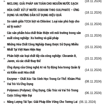
(18.11.2024)
NICLON): GIẢI PHÁP AN TOÀN CHO NGUỒN NƯỚC SẠCH
HÓA CHẤT XỬ LÝ NƯỚC SODIUM THIO SULPHATE – ỨNG
(18.11.2024)
DỤNG VÀ HƯỚNG DẪN SỬ DỤNG HIỆU QUẢ
So sánh giữa TCCA bột và Chlorine: Loại nào phù hợp cho
(16.11.2024)
xử lý nước?
Các sản phẩm hóa chất thân thiện với môi trường trong sản
(15.11.2024)
xuất công nghiệp: Xu hướng và giải pháp
Những Hóa Chất Công Nghiệp Đang Được Sử Dụng Nhiều
(15.11.2024)
Nhất Tại Việt Nam Hiện Nay
Phân biệt các loại chất tẩy rửa công nghiệp: Cloramin B,
(15.11.2024)
Javen, và các chất thay thế
Ứng dụng của Công nghệ AI và Tự động hóa trong Quản lý
(14.11.2024)
và Kiểm soát Hóa chất
Enzyme – Chất Xúc Tác Sinh Học Trong Cơ Thể: Khám Phá
(08.11.2024)
Vai Trò Và Ứng Dụng
Polymers (Polyme): Ứng Dụng, Cấu Trúc và Vai Trò Trong
(06.11.2024)
Cuộc Sống Hiện Đại
Năng Lượng Tái Tạo: Giải Pháp Bền Vững Cho Tương Lai
(06.11.2024)