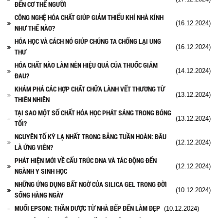
ĐẾN CƠ THỂ NGƯỜI
CÔNG NGHỆ HÓA CHẤT GIÚP GIẢM THIỂU KHÍ NHÀ KÍNH
(16.12.2024)
NHƯ THẾ NÀO?
HÓA HỌC VÀ CÁCH NÓ GIÚP CHÚNG TA CHỐNG LẠI UNG
(16.12.2024)
THƯ
HÓA CHẤT NÀO LÀM NÊN HIỆU QUẢ CỦA THUỐC GIẢM
(14.12.2024)
ĐAU?
KHÁM PHÁ CÁC HỢP CHẤT CHỮA LÀNH VẾT THƯƠNG TỪ
(13.12.2024)
THIÊN NHIÊN
TẠI SAO MỘT SỐ CHẤT HÓA HỌC PHÁT SÁNG TRONG BÓNG
(13.12.2024)
TỐI?
NGUYÊN TỐ KỲ LẠ NHẤT TRONG BẢNG TUẦN HOÀN: ĐÂU
(12.12.2024)
LÀ ỨNG VIÊN?
PHÁT HIỆN MỚI VỀ CẤU TRÚC DNA VÀ TÁC ĐỘNG ĐẾN
(12.12.2024)
NGÀNH Y SINH HỌC
NHỮNG ỨNG DỤNG BẤT NGỜ CỦA SILICA GEL TRONG ĐỜI
(10.12.2024)
SỐNG HÀNG NGÀY
MUỐI EPSOM: THẦN DƯỢC TỪ NHÀ BẾP ĐẾN LÀM ĐẸP
(10.12.2024)