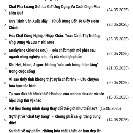
Chất Pha Loãng Sơn Là Gì? Ứng Dụng Và Cách Chọn Mua
(24.05.2025)
Hiệu Quả
Quy Trình Sản Xuất Giấy – Từ Gỗ Rừng Đến Tờ Giấy Hoàn
(23.05.2025)
Chỉnh
Hóa Chất Công Nghiệp Nhập Khẩu: Toàn Cảnh Thị Trường,
(23.05.2025)
Ứng Dụng và Lưu Ý Khi Mua
Methylene Chloride (MC) – Hóa chất mạnh mẽ phía sau
(22.05.2025)
ngành công nghiệp sơn, tẩy rửa và dược phẩm
Khí Heli, Neon, Argon: Những “siêu anh hùng thầm lặng”
(21.05.2025)
trong cuộc sống
Vì sao thủy tinh không thật sự là chất rắn? – Câu chuyện
(20.05.2025)
hóa học của kính
Tại sao đá khô bốc khói? Hóa học của carbon dioxide và các
(16.05.2025)
hiệu ứng thú vị khác
Vật liệu thông minh đang thay đổi thế giới như thế nào?
(15.05.2025)
Sự thật về “chất tẩy trắng” – Không phải cái gì trắng cũng
(14.05.2025)
độc!
Sự thật về mỹ phẩm: Những hóa chất khiến da bạn đẹp lên