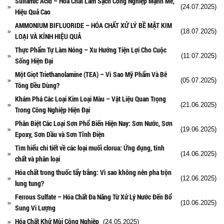
Sulfamic Acid – Hóa Chất Làm Sạch Công Nghiệp Mạnh Mẽ,
(24.07.2025)
Hiệu Quả Cao
AMMONIUM BIFLUORIDE – HÓA CHẤT XỬ LÝ BỀ MẶT KIM
(18.07.2025)
LOẠI VÀ KÍNH HIỆU QUẢ
Thực Phẩm Tự Làm Nóng – Xu Hướng Tiện Lợi Cho Cuộc
(11.07.2025)
Sống Hiện Đại
Một Giọt Triethanolamine (TEA) – Vì Sao Mỹ Phẩm Và Bê
(05.07.2025)
Tông Đều Dùng?
Khám Phá Các Loại Kim Loại Màu – Vật Liệu Quan Trọng
(21.06.2025)
Trong Công Nghiệp Hiện Đại
Phân Biệt Các Loại Sơn Phổ Biến Hiện Nay: Sơn Nước, Sơn
(19.06.2025)
Epoxy, Sơn Dầu và Sơn Tĩnh Điện
Tìm hiểu chi tiết về các loại muối clorua: Ứng dụng, tính
(14.06.2025)
chất và phân loại
Hóa chất trong thuốc tẩy trắng: Vì sao không nên pha trộn
(12.06.2025)
lung tung?
Ferrous Sulfate – Hóa Chất Đa Năng Từ Xử Lý Nước Đến Bổ
(10.06.2025)
Sung Vi Lượng
Hóa Chất Khử Mùi Công Nghiệp
(24.05.2025)