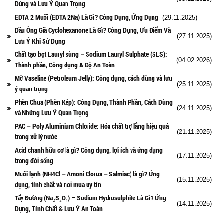
Dùng và Lưu Ý Quan Trọng
EDTA 2 Muối (EDTA 2Na) Là Gì? Công Dụng, Ứng Dụng
(29.11.2025)
Dầu Ông Già Cyclohexanone Là Gì? Công Dụng, Ưu Điểm Và
(27.11.2025)
Lưu Ý Khi Sử Dụng
Chất tạo bọt Lauryl sùng – Sodium Lauryl Sulphate (SLS):
(04.02.2026)
Thành phần, Công dụng & Độ An Toàn
Mỡ Vaseline (Petroleum Jelly): Công dụng, cách dùng và lưu
(25.11.2025)
ý quan trọng
Phèn Chua (Phèn Kép): Công Dụng, Thành Phần, Cách Dùng
(24.11.2025)
và Những Lưu Ý Quan Trọng
PAC – Poly Aluminium Chloride: Hóa chất trợ lắng hiệu quả
(21.11.2025)
trong xử lý nước
Acid chanh hữu cơ là gì? Công dụng, lợi ích và ứng dụng
(17.11.2025)
trong đời sống
Muối lạnh (NH4Cl – Amoni Clorua – Salmiac) là gì? Ứng
(15.11.2025)
dụng, tính chất và nơi mua uy tín
Tẩy Đường (Na₂S₂O₄) – Sodium Hydrosulphite Là Gì? Ứng
(14.11.2025)
Dụng, Tính Chất & Lưu Ý An Toàn