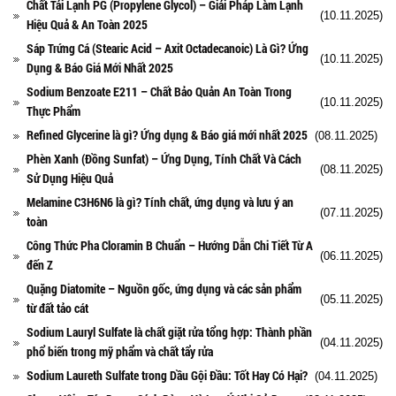
Chất Tải Lạnh PG (Propylene Glycol) – Giải Pháp Làm Lạnh
(10.11.2025)
Hiệu Quả & An Toàn 2025
Sáp Trứng Cá (Stearic Acid – Axit Octadecanoic) Là Gì? Ứng
(10.11.2025)
Dụng & Báo Giá Mới Nhất 2025
Sodium Benzoate E211 – Chất Bảo Quản An Toàn Trong
(10.11.2025)
Thực Phẩm
Refined Glycerine là gì? Ứng dụng & Báo giá mới nhất 2025
(08.11.2025)
Phèn Xanh (Đồng Sunfat) – Ứng Dụng, Tính Chất Và Cách
(08.11.2025)
Sử Dụng Hiệu Quả
Melamine C3H6N6 là gì? Tính chất, ứng dụng và lưu ý an
(07.11.2025)
toàn
Công Thức Pha Cloramin B Chuẩn – Hướng Dẫn Chi Tiết Từ A
(06.11.2025)
đến Z
Quặng Diatomite – Nguồn gốc, ứng dụng và các sản phẩm
(05.11.2025)
từ đất tảo cát
Sodium Lauryl Sulfate là chất giặt rửa tổng hợp: Thành phần
(04.11.2025)
phổ biến trong mỹ phẩm và chất tẩy rửa
Sodium Laureth Sulfate trong Dầu Gội Đầu: Tốt Hay Có Hại?
(04.11.2025)