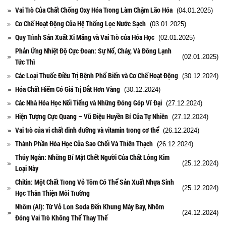
Vai Trò Của Chất Chống Oxy Hóa Trong Làm Chậm Lão Hóa
(04.01.2025)
Cơ Chế Hoạt Động Của Hệ Thống Lọc Nước Sạch
(03.01.2025)
Quy Trình Sản Xuất Xi Măng và Vai Trò của Hóa Học
(02.01.2025)
Phản Ứng Nhiệt Độ Cực Đoan: Sự Nổ, Cháy, Và Đông Lạnh
(02.01.2025)
Tức Thì
Các Loại Thuốc Điều Trị Bệnh Phổ Biến và Cơ Chế Hoạt Động
(30.12.2024)
Hóa Chất Hiếm Có Giá Trị Đắt Hơn Vàng
(30.12.2024)
Các Nhà Hóa Học Nổi Tiếng và Những Đóng Góp Vĩ Đại
(27.12.2024)
Hiện Tượng Cực Quang – Vũ Điệu Huyền Bí Của Tự Nhiên
(27.12.2024)
Vai trò của vi chất dinh dưỡng và vitamin trong cơ thể
(26.12.2024)
Thành Phần Hóa Học Của Sao Chổi Và Thiên Thạch
(26.12.2024)
Thủy Ngân: Những Bí Mật Chết Người Của Chất Lỏng Kim
(25.12.2024)
Loại Này
Chitin: Một Chất Trong Vỏ Tôm Có Thể Sản Xuất Nhựa Sinh
(25.12.2024)
Học Thân Thiện Môi Trường
Nhôm (Al): Từ Vỏ Lon Soda Đến Khung Máy Bay, Nhôm
(24.12.2024)
Đóng Vai Trò Không Thể Thay Thế