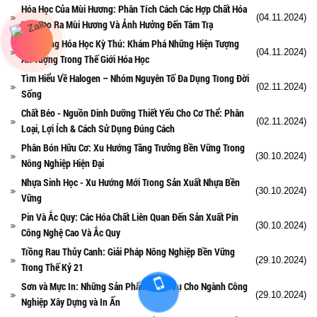
Hóa Học Của Mùi Hương: Phân Tích Cách Các Hợp Chất Hóa
(04.11.2024)
Học Tạo Ra Mùi Hương Và Ảnh Hưởng Đến Tâm Trạ
Phản Ứng Hóa Học Kỳ Thú: Khám Phá Những Hiện Tượng
(04.11.2024)
Ấn Tượng Trong Thế Giới Hóa Học
Tìm Hiểu Về Halogen – Nhóm Nguyên Tố Đa Dụng Trong Đời
(02.11.2024)
Sống
Chất Béo - Nguồn Dinh Dưỡng Thiết Yếu Cho Cơ Thể: Phân
(02.11.2024)
Loại, Lợi Ích & Cách Sử Dụng Đúng Cách
Phân Bón Hữu Cơ: Xu Hướng Tăng Trưởng Bền Vững Trong
(30.10.2024)
Nông Nghiệp Hiện Đại
Nhựa Sinh Học - Xu Hướng Mới Trong Sản Xuất Nhựa Bền
(30.10.2024)
Vững
Pin Và Ắc Quy: Các Hóa Chất Liên Quan Đến Sản Xuất Pin
(30.10.2024)
Công Nghệ Cao Và Ắc Quy
Trồng Rau Thủy Canh: Giải Pháp Nông Nghiệp Bền Vững
(29.10.2024)
Trong Thế Kỷ 21
Sơn và Mực In: Những Sản Phẩm Phục Vụ Cho Ngành Công
(29.10.2024)
Nghiệp Xây Dựng và In Ấn