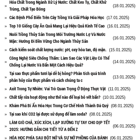
Hóa Chất Trong Ngành Xử Lý Nước: Chất Keo Tụ, Chất Khử
(18.01.2025)
Trùng, Chất Tạo Bông
Các Bệnh Phổ Biến Trên Cây Trồng Và Giải Pháp Hóa Học
(17.01.2025)
Top 10 Giống Cây Ăn Quả Mang Lại Hiệu Quả Kinh Tế Cao
(16.01.2025)
Nuôi Trồng Thủy Sản Trong Môi Trường Nước Lợ Và Nước
(16.01.2025)
Mặn: Hướng Đi Bền Vững Cho Ngành Thủy Sản
Cách kiểm soát chất lượng nước: pH, oxy hòa tan, độ mặn.
(15.01.2025)
Công Nghệ Siêu Chống Thấm: Làm Sao Các Vật Liệu Có Thể
(14.01.2025)
Chống Lại Nước Và Bẩn Một Cách Hiệu Quả?
Tại sao thực phẩm tươi lại dễ bị hỏng? Phân tích quá trình
(13.01.2025)
phân hủy của thực phẩm và cách chúng ta c
Axit Trong Tự Nhiên: Vai Trò Quan Trọng Ở Động Thực Vật
(11.01.2025)
Chất tẩy rửa hoạt động như thế nào để loại bỏ vết bẩn?
(10.01.2025)
Khám Phá Bí Ẩn Hóa Học Trong Cơ Chế Hình Thành Đá Quý
(08.01.2025)
Tại sao khí CO2 lại được sử dụng để làm soda?
(08.01.2025)
LÀM GIÒ CHẢ, XÚC XÍCH, LẠP XƯỞNG TỰ TAY CHO DỊP TẾT
(06.01.2025)
2025: HƯỚNG DẪN CHI TIẾT TỪ A ĐẾN Z
HÓA HỌC PHÍA SAU BỘT NỞ VÀ SỰ NỞ PHỒNG CỦA BÁNH
(06.01.2025)