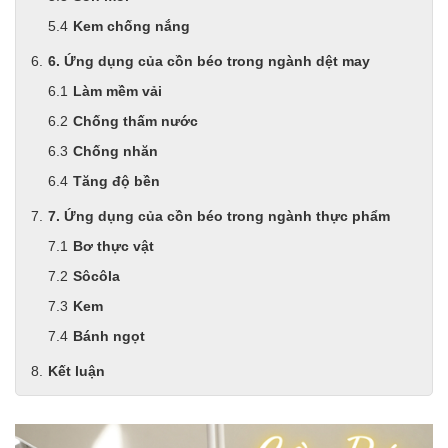
Axit
Hóa chất khác
Kem chống nắng
Kiềm
6. Ứng dụng của cồn béo trong ngành dệt may
Muối
Kim loại màu
Làm mềm vải
Oxit kim loại
Chống thấm nước
HÓA CHẤT THÍ NGHIỆM
Chống nhăn
Hóa chất thí nghiệm
Thiết bị phòng thí nghiệm
Tăng độ bền
HÓA CHẤT NÔNG NGHIỆP
7. Ứng dụng của cồn béo trong ngành thực phẩm
Nguyên liệu phân bón
Chế phẩm sinh học
Bơ thực vật
Nguyên liệu chăn nuôi
Sôcôla
HÓA CHẤT XÂY DỰNG
Kem
Chống thấm sika
Silicone Dow Corning
Bánh ngọt
Silicone KCC
Kết luận
Silicone Apollo
Silicone Kingbond
Silicone Shinetsu
Keo Silicone