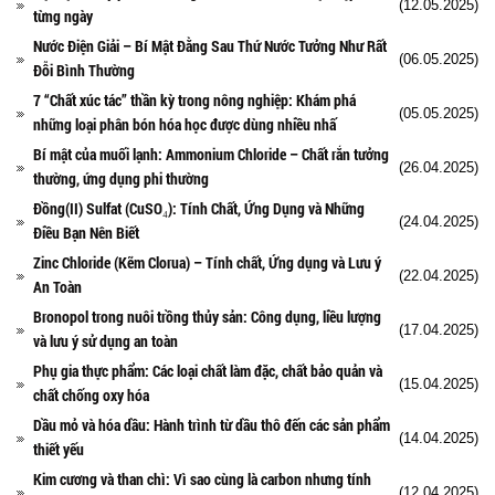
(12.05.2025)
từng ngày
Nước Điện Giải – Bí Mật Đằng Sau Thứ Nước Tưởng Như Rất
(06.05.2025)
Đỗi Bình Thường
7 “Chất xúc tác” thần kỳ trong nông nghiệp: Khám phá
(05.05.2025)
những loại phân bón hóa học được dùng nhiều nhấ
Bí mật của muối lạnh: Ammonium Chloride – Chất rắn tưởng
(26.04.2025)
thường, ứng dụng phi thường
Đồng(II) Sulfat (CuSO₄): Tính Chất, Ứng Dụng và Những
(24.04.2025)
Điều Bạn Nên Biết
Zinc Chloride (Kẽm Clorua) – Tính chất, Ứng dụng và Lưu ý
(22.04.2025)
An Toàn
Bronopol trong nuôi trồng thủy sản: Công dụng, liều lượng
(17.04.2025)
và lưu ý sử dụng an toàn
Phụ gia thực phẩm: Các loại chất làm đặc, chất bảo quản và
(15.04.2025)
chất chống oxy hóa
Dầu mỏ và hóa dầu: Hành trình từ dầu thô đến các sản phẩm
(14.04.2025)
thiết yếu
Kim cương và than chì: Vì sao cùng là carbon nhưng tính
(12.04.2025)