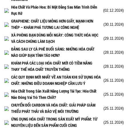
Hóa Chất Và Pháo Hoa: Bí Mật Đằng Sau Màn Trình Diễn
(02.12.2024)
Rực Rỡ
GRAPHENE: CHẤT LIỆU MỎNG HƠN GIẤY, MẠNH HƠN
(30.11.2024)
THÉP – KHÁM PHÁ TƯƠNG LAI CÔNG NGHỆ
XÀ PHÒNG BẠN DÙNG MỖI NGÀY: CÔNG THỨC HÓA HỌC
(29.11.2024)
VÀ CÁCH CHÚNG LÀM SẠCH
ĐẰNG SAU LY CÀ PHÊ BUỔI SÁNG: NHỮNG HÓA CHẤT
(28.11.2024)
NÀO GIÚP BẠN TỈNH TÁO HƠN?
KHÁM PHÁ CÁC LOẠI HÓA CHẤT MỚI CÓ TIỀM NĂNG
(28.11.2024)
THAY THẾ HÓA CHẤT TRUYỀN THỐNG
CÁC QUY ĐỊNH MỚI NHẤT VỀ AN TOÀN KHI SỬ DỤNG HÓA
(26.11.2024)
CHẤT: NHỮNG ĐIỀU DOANH NGHIỆP CẦN LƯU Ý
Hóa Chất Trong Sản Xuất Năng Lượng Tái Tạo: Hóa Chất
(25.11.2024)
Nào Đóng Vai Trò Then Chốt?
CHUYỂN ĐỔI CARBON VÀ HÓA CHẤT: GIẢI PHÁP GIẢM
(25.11.2024)
THIỂU PHÁT THẢI VÀ BẢO VỆ MÔI TRƯỜNG
ỨNG DỤNG HÓA CHẤT TRONG SẢN XUẤT MỸ PHẨM: TỪ
(25.11.2024)
NGUYÊN LIỆU ĐẾN SẢN PHẨM CUỐI CÙNG