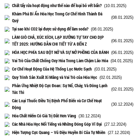
Chất tẩy rửa hoạt động như thế nào để loại bỏ vết bẩn?
(10.01.2025)
Khám Phá Bí Ẩn Hóa Học Trong Cơ Chế Hình Thành Đá
(08.01.2025)
Quý
Tại sao khí CO2 lại được sử dụng để làm soda?
(08.01.2025)
LÀM GIÒ CHẢ, XÚC XÍCH, LẠP XƯỞNG TỰ TAY CHO DỊP
(06.01.2025)
TẾT 2025: HƯỚNG DẪN CHI TIẾT TỪ A ĐẾN Z
HÓA HỌC PHÍA SAU BỘT NỞ VÀ SỰ NỞ PHỒNG CỦA BÁNH
(06.01.2025)
Vai Trò Của Chất Chống Oxy Hóa Trong Làm Chậm Lão Hóa
(04.01.2025)
Cơ Chế Hoạt Động Của Hệ Thống Lọc Nước Sạch
(03.01.2025)
Quy Trình Sản Xuất Xi Măng và Vai Trò của Hóa Học
(02.01.2025)
Phản Ứng Nhiệt Độ Cực Đoan: Sự Nổ, Cháy, Và Đông Lạnh
(02.01.2025)
Tức Thì
Các Loại Thuốc Điều Trị Bệnh Phổ Biến và Cơ Chế Hoạt
(30.12.2024)
Động
Hóa Chất Hiếm Có Giá Trị Đắt Hơn Vàng
(30.12.2024)
Các Nhà Hóa Học Nổi Tiếng và Những Đóng Góp Vĩ Đại
(27.12.2024)
Hiện Tượng Cực Quang – Vũ Điệu Huyền Bí Của Tự Nhiên
(27.12.2024)