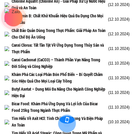
Chlorine Aquafit (Chlorine Ấn) - Giải Pháp Xử Lý Nước Hiệu
(12.10.2024)
Quả và An Toàn
Chloramin B: Chất Khử Khuẩn Hiệu Quả Đa Dụng Cho Mọi
(12.10.2024)
Nhu Cầu
Chất Bảo Quản Dùng Trong Thực Phẩm: Giải Pháp An Toàn
(12.10.2024)
Cho Chế Độ Ăn Uống
Canxi Clorua: Tất Tần Tật Về Ứng Dụng Trong Thủy Sản và
(11.10.2024)
Thực Phẩm
Canxi Cacbonat (CaCO3) – Thành Phần Vạn Năng Trong
(11.10.2024)
Đời Sống và Công Nghiệp
Khám Phá Các Loại Phân Bón Phổ Biến – Bí Quyết Chăm
(11.10.2024)
Sóc Hiệu Quả Cho Mọi Loại Cây Trồng
Butyl Axetat – Dung Môi Đa Năng Cho Ngành Công Nghiệp
(11.10.2024)
Hiện Đại
Bicar Food: Khám Phá Ứng Dụng Và Lợi Ích Của Bicar
(11.10.2024)
Food 25kg Trong Ngành Thực Phẩm
Tìm Hiểu Về Axit HCl: Tính Chất, Ứng Dụng Và Biện Pháp
(10.10.2024)
An Toàn
Tìm Hiểu Về Acid Stearic: Công Dụng Trong Mỹ Phẩm và