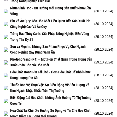
Trong Nông Nghiệp Hiện Đại
Nhựa Sinh Học - Xu Hướng Mới Trong Sản Xuất Nhựa Bền
(30.10.2024)
Vững
Pin Và Ắc Quy: Các Hóa Chất Liên Quan Đến Sản Xuất Pin
(30.10.2024)
Công Nghệ Cao Và Ắc Quy
Trồng Rau Thủy Canh: Giải Pháp Nông Nghiệp Bền Vững
(29.10.2024)
Trong Thế Kỷ 21
Sơn và Mực In: Những Sản Phẩm Phục Vụ Cho Ngành
(29.10.2024)
Công Nghiệp Xây Dựng và In Ấn
Photpho Vàng (P4) – Một Hợp Chất Quan Trọng Trong Sản
(29.10.2024)
Xuất Phân Bón Và Hóa Chất
Hóa Chất Trong Pin Tái Chế - Tiêm Hóa Chất Để Khôi Phục
(28.10.2024)
Dung Lượng Pin Cũ
Thuốc Bảo Vệ Thực Vật: Sự Biến Động Về Sản Lượng Và
(28.10.2024)
Kim Ngạch Nhập Khẩu Trên Thị Trường
Biến Động Giá Hóa Chất: Những Ảnh Hưởng Từ Thị Trường
(28.10.2024)
Quốc Tế
Hóa Chất Tái Chế: Xu Hướng Sử Dụng và Tái Chế Hóa Chất
(28.10.2024)
Nhằm Giảm Tác Động Môi Trường