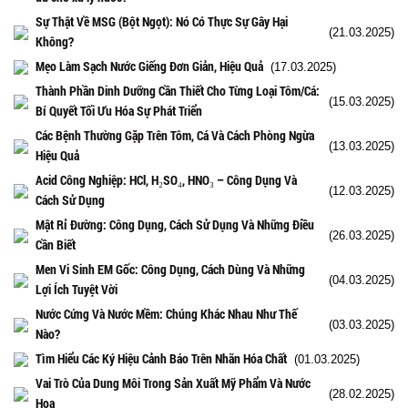
Sự Thật Về MSG (Bột Ngọt): Nó Có Thực Sự Gây Hại
(21.03.2025)
Không?
Mẹo Làm Sạch Nước Giếng Đơn Giản, Hiệu Quả
(17.03.2025)
Thành Phần Dinh Dưỡng Cần Thiết Cho Từng Loại Tôm/Cá:
(15.03.2025)
Bí Quyết Tối Ưu Hóa Sự Phát Triển
Các Bệnh Thường Gặp Trên Tôm, Cá Và Cách Phòng Ngừa
(13.03.2025)
Hiệu Quả
Acid Công Nghiệp: HCl, H₂SO₄, HNO₃ – Công Dụng Và
(12.03.2025)
Cách Sử Dụng
Mật Rỉ Đường: Công Dụng, Cách Sử Dụng Và Những Điều
(26.03.2025)
Cần Biết
Men Vi Sinh EM Gốc: Công Dụng, Cách Dùng Và Những
(04.03.2025)
Lợi Ích Tuyệt Vời
Nước Cứng Và Nước Mềm: Chúng Khác Nhau Như Thế
(03.03.2025)
Nào?
Tìm Hiểu Các Ký Hiệu Cảnh Báo Trên Nhãn Hóa Chất
(01.03.2025)
Vai Trò Của Dung Môi Trong Sản Xuất Mỹ Phẩm Và Nước
(28.02.2025)
Hoa