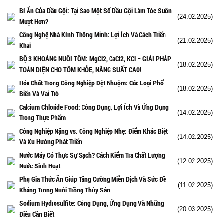
Bí Ẩn Của Dầu Gội: Tại Sao Một Số Dầu Gội Làm Tóc Suôn
(24.02.2025)
Mượt Hơn?
Công Nghệ Nhà Kính Thông Minh: Lợi Ích Và Cách Triển
(21.02.2025)
Khai
BỘ 3 KHOÁNG NUÔI TÔM: MgCl2, CaCl2, KCl – GIẢI PHÁP
(18.02.2025)
TOÀN DIỆN CHO TÔM KHỎE, NĂNG SUẤT CAO!
Hóa Chất Trong Công Nghiệp Dệt Nhuộm: Các Loại Phổ
(18.02.2025)
Biến Và Vai Trò
Calcium Chloride Food: Công Dụng, Lợi Ích Và Ứng Dụng
(14.02.2025)
Trong Thực Phẩm
Công Nghiệp Nặng vs. Công Nghiệp Nhẹ: Điểm Khác Biệt
(14.02.2025)
Và Xu Hướng Phát Triển
Nước Máy Có Thực Sự Sạch? Cách Kiểm Tra Chất Lượng
(12.02.2025)
Nước Sinh Hoạt
Phụ Gia Thức Ăn Giúp Tăng Cường Miễn Dịch Và Sức Đề
(11.02.2025)
Kháng Trong Nuôi Trồng Thủy Sản
Sodium Hydrosulfite: Công Dụng, Ứng Dụng Và Những
(20.03.2025)
Điều Cần Biết