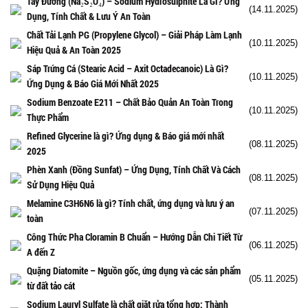
Tẩy Đường (Na₂S₂O₄) – Sodium Hydrosulphite Là Gì? Ứng
(14.11.2025)
Dụng, Tính Chất & Lưu Ý An Toàn
Chất Tải Lạnh PG (Propylene Glycol) – Giải Pháp Làm Lạnh
(10.11.2025)
Hiệu Quả & An Toàn 2025
Sáp Trứng Cá (Stearic Acid – Axit Octadecanoic) Là Gì?
(10.11.2025)
Ứng Dụng & Báo Giá Mới Nhất 2025
Sodium Benzoate E211 – Chất Bảo Quản An Toàn Trong
(10.11.2025)
Thực Phẩm
Refined Glycerine là gì? Ứng dụng & Báo giá mới nhất
(08.11.2025)
2025
Phèn Xanh (Đồng Sunfat) – Ứng Dụng, Tính Chất Và Cách
(08.11.2025)
Sử Dụng Hiệu Quả
Melamine C3H6N6 là gì? Tính chất, ứng dụng và lưu ý an
(07.11.2025)
toàn
Công Thức Pha Cloramin B Chuẩn – Hướng Dẫn Chi Tiết Từ
(06.11.2025)
A đến Z
Quặng Diatomite – Nguồn gốc, ứng dụng và các sản phẩm
(05.11.2025)
từ đất tảo cát
Sodium Lauryl Sulfate là chất giặt rửa tổng hợp: Thành