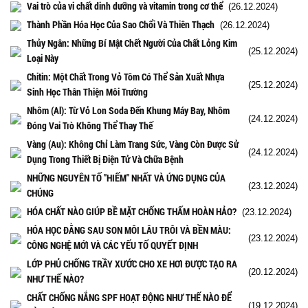
Vai trò của vi chất dinh dưỡng và vitamin trong cơ thể
(26.12.2024)
Thành Phần Hóa Học Của Sao Chổi Và Thiên Thạch
(26.12.2024)
Thủy Ngân: Những Bí Mật Chết Người Của Chất Lỏng Kim
(25.12.2024)
Loại Này
Chitin: Một Chất Trong Vỏ Tôm Có Thể Sản Xuất Nhựa
(25.12.2024)
Sinh Học Thân Thiện Môi Trường
Nhôm (Al): Từ Vỏ Lon Soda Đến Khung Máy Bay, Nhôm
(24.12.2024)
Đóng Vai Trò Không Thể Thay Thế
Vàng (Au): Không Chỉ Làm Trang Sức, Vàng Còn Được Sử
(24.12.2024)
Dụng Trong Thiết Bị Điện Tử Và Chữa Bệnh
NHỮNG NGUYÊN TỐ "HIẾM" NHẤT VÀ ỨNG DỤNG CỦA
(23.12.2024)
CHÚNG
HÓA CHẤT NÀO GIÚP BỀ MẶT CHỐNG THẤM HOÀN HẢO?
(23.12.2024)
HÓA HỌC ĐẰNG SAU SON MÔI LÂU TRÔI VÀ BỀN MÀU:
(23.12.2024)
CÔNG NGHỆ MỚI VÀ CÁC YẾU TỐ QUYẾT ĐỊNH
LỚP PHỦ CHỐNG TRẦY XƯỚC CHO XE HƠI ĐƯỢC TẠO RA
(20.12.2024)
NHƯ THẾ NÀO?
CHẤT CHỐNG NẮNG SPF HOẠT ĐỘNG NHƯ THẾ NÀO ĐỂ
(19.12.2024)