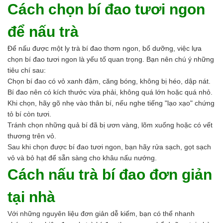
Cách chọn bí đao tươi ngon
để nấu trà
Để nấu được một ly trà bí đao thơm ngon, bổ dưỡng, việc lựa
chọn bí đao tươi ngon là yếu tố quan trọng. Bạn nên chú ý những
tiêu chí sau:
Chọn bí đao có vỏ xanh đậm, căng bóng, không bị héo, dập nát.
Bí đao nên có kích thước vừa phải, không quá lớn hoặc quá nhỏ.
Khi chọn, hãy gõ nhẹ vào thân bí, nếu nghe tiếng "lạo xạo" chứng
tỏ bí còn tươi.
Tránh chọn những quả bí đã bị ươn vàng, lõm xuống hoặc có vết
thương trên vỏ.
Sau khi chọn được bí đao tươi ngon, bạn hãy rửa sạch, gọt sạch
vỏ và bỏ hạt để sẵn sàng cho khâu nấu nướng.
Cách nấu trà bí đao đơn giản
tại nhà
Với những nguyên liệu đơn giản dễ kiếm, bạn có thể nhanh