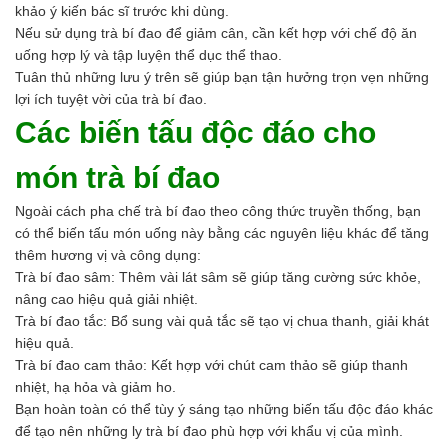
khảo ý kiến bác sĩ trước khi dùng.
Nếu sử dụng trà bí đao để giảm cân, cần kết hợp với chế độ ăn
uống hợp lý và tập luyện thể dục thể thao.
Tuân thủ những lưu ý trên sẽ giúp bạn tận hưởng trọn vẹn những
lợi ích tuyệt vời của trà bí đao.
Các biến tấu độc đáo cho
món trà bí đao
Ngoài cách pha chế trà bí đao theo công thức truyền thống, bạn
có thể biến tấu món uống này bằng các nguyên liệu khác để tăng
thêm hương vị và công dụng:
Trà bí đao sâm: Thêm vài lát sâm sẽ giúp tăng cường sức khỏe,
nâng cao hiệu quả giải nhiệt.
Trà bí đao tắc: Bổ sung vài quả tắc sẽ tạo vị chua thanh, giải khát
hiệu quả.
Trà bí đao cam thảo: Kết hợp với chút cam thảo sẽ giúp thanh
nhiệt, hạ hỏa và giảm ho.
Bạn hoàn toàn có thể tùy ý sáng tạo những biến tấu độc đáo khác
để tạo nên những ly trà bí đao phù hợp với khẩu vị của mình.