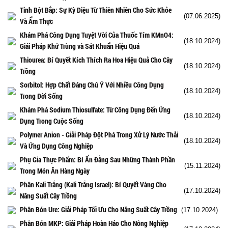
Tinh Bột Bắp: Sự Kỳ Diệu Từ Thiên Nhiên Cho Sức Khỏe
(07.06.2025)
Và Ẩm Thực
Khám Phá Công Dụng Tuyệt Vời Của Thuốc Tím KMnO4:
(18.10.2024)
Giải Pháp Khử Trùng và Sát Khuẩn Hiệu Quả
Thiourea: Bí Quyết Kích Thích Ra Hoa Hiệu Quả Cho Cây
(18.10.2024)
Trồng
Sorbitol: Hợp Chất Đáng Chú Ý Với Nhiều Công Dụng
(18.10.2024)
Trong Đời Sống
Khám Phá Sodium Thiosulfate: Từ Công Dụng Đến Ứng
(18.10.2024)
Dụng Trong Cuộc Sống
Polymer Anion - Giải Pháp Đột Phá Trong Xử Lý Nước Thải
(18.10.2024)
Và Ứng Dụng Công Nghiệp
Phụ Gia Thực Phẩm: Bí Ẩn Đằng Sau Những Thành Phần
(15.11.2024)
Trong Món Ăn Hàng Ngày
Phân Kali Trắng (Kali Trắng Israel): Bí Quyết Vàng Cho
(17.10.2024)
Năng Suất Cây Trồng
Phân Bón Ure: Giải Pháp Tối Ưu Cho Năng Suất Cây Trồng
(17.10.2024)
Phân Bón MKP: Giải Pháp Hoàn Hảo Cho Nông Nghiệp