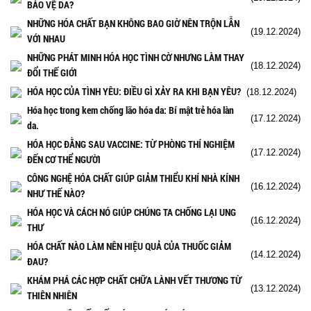
BẢO VỆ DA?
NHỮNG HÓA CHẤT BẠN KHÔNG BAO GIỜ NÊN TRỘN LẪN
(19.12.2024)
VỚI NHAU
NHỮNG PHÁT MINH HÓA HỌC TÌNH CỜ NHƯNG LÀM THAY
(18.12.2024)
ĐỔI THẾ GIỚI
HÓA HỌC CỦA TÌNH YÊU: ĐIỀU GÌ XẢY RA KHI BẠN YÊU?
(18.12.2024)
Hóa học trong kem chống lão hóa da: Bí mật trẻ hóa làn
(17.12.2024)
da.
HÓA HỌC ĐẰNG SAU VACCINE: TỪ PHÒNG THÍ NGHIỆM
(17.12.2024)
ĐẾN CƠ THỂ NGƯỜI
CÔNG NGHỆ HÓA CHẤT GIÚP GIẢM THIỂU KHÍ NHÀ KÍNH
(16.12.2024)
NHƯ THẾ NÀO?
HÓA HỌC VÀ CÁCH NÓ GIÚP CHÚNG TA CHỐNG LẠI UNG
(16.12.2024)
THƯ
HÓA CHẤT NÀO LÀM NÊN HIỆU QUẢ CỦA THUỐC GIẢM
(14.12.2024)
ĐAU?
KHÁM PHÁ CÁC HỢP CHẤT CHỮA LÀNH VẾT THƯƠNG TỪ
(13.12.2024)
THIÊN NHIÊN