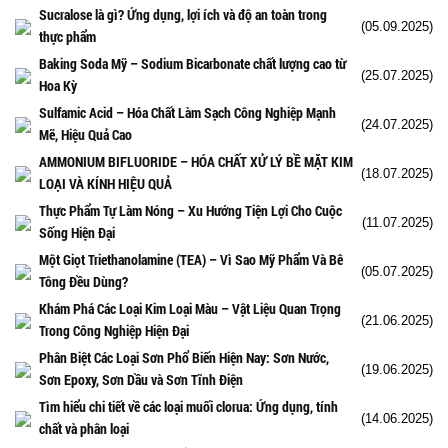
Sucralose là gì? Ứng dụng, lợi ích và độ an toàn trong
(05.09.2025)
thực phẩm
Baking Soda Mỹ – Sodium Bicarbonate chất lượng cao từ
(25.07.2025)
Hoa Kỳ
Sulfamic Acid – Hóa Chất Làm Sạch Công Nghiệp Mạnh
(24.07.2025)
Mẽ, Hiệu Quả Cao
AMMONIUM BIFLUORIDE – HÓA CHẤT XỬ LÝ BỀ MẶT KIM
(18.07.2025)
LOẠI VÀ KÍNH HIỆU QUẢ
Thực Phẩm Tự Làm Nóng – Xu Hướng Tiện Lợi Cho Cuộc
(11.07.2025)
Sống Hiện Đại
Một Giọt Triethanolamine (TEA) – Vì Sao Mỹ Phẩm Và Bê
(05.07.2025)
Tông Đều Dùng?
Khám Phá Các Loại Kim Loại Màu – Vật Liệu Quan Trọng
(21.06.2025)
Trong Công Nghiệp Hiện Đại
Phân Biệt Các Loại Sơn Phổ Biến Hiện Nay: Sơn Nước,
(19.06.2025)
Sơn Epoxy, Sơn Dầu và Sơn Tĩnh Điện
Tìm hiểu chi tiết về các loại muối clorua: Ứng dụng, tính
(14.06.2025)
chất và phân loại