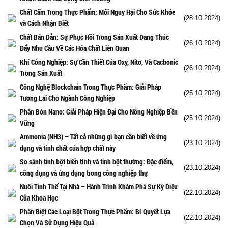
Chất Cấm Trong Thực Phẩm: Mối Nguy Hại Cho Sức Khỏe
(28.10.2024)
và Cách Nhận Biết
Chất Bán Dẫn: Sự Phục Hồi Trong Sản Xuất Đang Thúc
(26.10.2024)
Đẩy Nhu Cầu Về Các Hóa Chất Liên Quan
Khí Công Nghiệp: Sự Cần Thiết Của Oxy, Nitơ, Và Cacbonic
(26.10.2024)
Trong Sản Xuất
Công Nghệ Blockchain Trong Thực Phẩm: Giải Pháp
(25.10.2024)
Tương Lai Cho Ngành Công Nghiệp
Phân Bón Nano: Giải Pháp Hiện Đại Cho Nông Nghiệp Bền
(25.10.2024)
Vững
Ammonia (NH3) – Tất cả những gì bạn cần biết về ứng
(23.10.2024)
dụng và tính chất của hợp chất này
So sánh tinh bột biến tính và tinh bột thường: Đặc điểm,
(23.10.2024)
công dụng và ứng dụng trong công nghiệp thự
Nuôi Tinh Thể Tại Nhà – Hành Trình Khám Phá Sự Kỳ Diệu
(22.10.2024)
Của Khoa Học
Phân Biệt Các Loại Bột Trong Thực Phẩm: Bí Quyết Lựa
(22.10.2024)
Chọn Và Sử Dụng Hiệu Quả