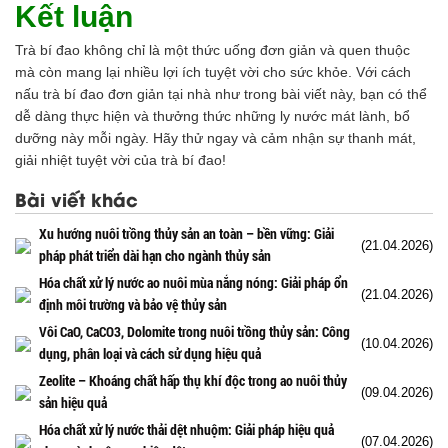
Kết luận
Trà bí đao không chỉ là một thức uống đơn giản và quen thuộc
mà còn mang lại nhiều lợi ích tuyệt vời cho sức khỏe. Với cách
nấu trà bí đao đơn giản tại nhà như trong bài viết này, bạn có thể
dễ dàng thực hiện và thưởng thức những ly nước mát lành, bổ
dưỡng này mỗi ngày. Hãy thử ngay và cảm nhận sự thanh mát,
giải nhiệt tuyệt vời của trà bí đao!
Bài viết khác
Xu hướng nuôi trồng thủy sản an toàn – bền vững: Giải
(21.04.2026)
pháp phát triển dài hạn cho ngành thủy sản
Hóa chất xử lý nước ao nuôi mùa nắng nóng: Giải pháp ổn
(21.04.2026)
định môi trường và bảo vệ thủy sản
Vôi CaO, CaCO3, Dolomite trong nuôi trồng thủy sản: Công
(10.04.2026)
dụng, phân loại và cách sử dụng hiệu quả
Zeolite – Khoáng chất hấp thụ khí độc trong ao nuôi thủy
(09.04.2026)
sản hiệu quả
Hóa chất xử lý nước thải dệt nhuộm: Giải pháp hiệu quả
(07.04.2026)