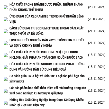
HÓA CHẤT TRONG NGÀNH DƯỢC PHẨM: NHỮNG THÀNH
(23.11.2024)
PHẦN KHÔNG THỂ THIẾU
ỨNG DỤNG CỦA CLORAMIN B TRONG KHỬ KHUẨN BỆNH
(20.03.2025)
VIỆN
CÁCH SỬ DỤNG TRISODIUM CITRATE TRONG SẢN XUẤT
(21.11.2024)
THỰC PHẨM VÀ ĐỒ UỐNG
LỊCH NGHỈ TẾT NGUYÊN ĐÁN 2025: THÔNG TIN CHI TIẾT
(21.11.2024)
VÀ GỢI Ý CHO KỲ NGHỈ Ý NGHĨA
HÓA CHẤT XỬ LÝ NƯỚC CHLORINE NHẬT (CHLORINE
(18.11.2024)
NICLON): GIẢI PHÁP AN TOÀN CHO NGUỒN NƯỚC SẠCH
HÓA CHẤT XỬ LÝ NƯỚC SODIUM THIO SULPHATE – ỨNG
(18.11.2024)
DỤNG VÀ HƯỚNG DẪN SỬ DỤNG HIỆU QUẢ
So sánh giữa TCCA bột và Chlorine: Loại nào phù hợp cho
(16.11.2024)
xử lý nước?
Các sản phẩm hóa chất thân thiện với môi trường trong sản
(15.11.2024)
xuất công nghiệp: Xu hướng và giải pháp
Những Hóa Chất Công Nghiệp Đang Được Sử Dụng Nhiều
(15.11.2024)
Nhất Tại Việt Nam Hiện Nay