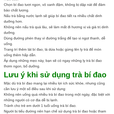
Chọn bí đao tươi ngon, vỏ xanh đậm, không bị dập nát để đảm
bảo chất lượng.
Nấu trà bằng nước lạnh sẽ giúp bí đao tiết ra nhiều chất dinh
dưỡng hơn.
Không nên nấu trà quá lâu, sẽ làm mất đi hương vị và giá trị dinh
dưỡng.
Dùng đường phèn thay vì đường trắng để tạo vị ngọt thanh, dễ
uống.
Trang trí thêm lát bí đao, lá dứa hoặc gừng lên ly trà để món
uống thêm hấp dẫn.
Áp dụng những mẹo này, bạn sẽ có ngay những ly trà bí đao
thơm ngon, bổ dưỡng.
Lưu ý khi sử dụng trà bí đao
Mặc dù trà bí đao mang lại nhiều lợi ích sức khỏe, nhưng cũng
cần lưu ý một số điều sau khi sử dụng:
Không nên uống quá nhiều trà bí đao trong một ngày, đặc biệt với
những người có cơ địa dễ bị lạnh.
Tránh cho trẻ em dưới 1 tuổi uống trà bí đao.
Người bị tiểu đường nên hạn chế sử dụng trà bí đao hoặc tham