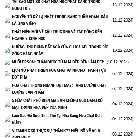
TẠI SAO MỘT SỐ CHẤT HÓA HỌC PHÁT SÁNG TRONG
(13.12.2024)
BÓNG TỐI?
NGUYÊN TỐ KỲ LẠ NHẤT TRONG BẢNG TUẦN HOÀN: ĐÂU
(12.12.2024)
LÀ ỨNG VIÊN?
PHÁT HIỆN MỚI VỀ CẤU TRÚC DNA VÀ TÁC ĐỘNG ĐẾN
(12.12.2024)
NGÀNH Y SINH HỌC
NHỮNG ỨNG DỤNG BẤT NGỜ CỦA SILICA GEL TRONG ĐỜI
(10.12.2024)
SỐNG HÀNG NGÀY
MUỐI EPSOM: THẦN DƯỢC TỪ NHÀ BẾP ĐẾN LÀM ĐẸP
(10.12.2024)
LỊCH SỬ PHÁT TRIỂN HÓA CHẤT VÀ NHỮNG THÀNH TỰU
(07.12.2024)
ĐỘT PHÁ
HÓA CHẤT TRONG NGÀNH DỆT MAY: TĂNG CƯỜNG CHẤT
(07.12.2024)
LƯỢNG SẢN PHẨM
5 HÓA CHẤT PHỔ BIẾN MÀ BẠN KHÔNG NGỜ ĐANG CÓ
(04.12.2024)
MẶT TRONG NHÀ BẾP CỦA MÌNH
Làm Sao Để Nuôi Tinh Thể Tại Nhà Bằng Hóa Chất Đơn
(04.12.2024)
Giản?
VITAMIN C CÓ THỰC SỰ THẦN KỲ? HIỂU RÕ VỀ ACID
(03.12.2024)
ASCORBIC