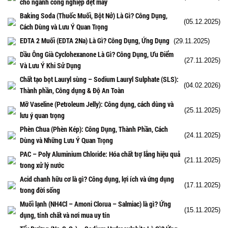
cho ngành công nghiệp dệt may
Baking Soda (Thuốc Muối, Bột Nở) Là Gì? Công Dụng,
(05.12.2025)
Cách Dùng và Lưu Ý Quan Trọng
EDTA 2 Muối (EDTA 2Na) Là Gì? Công Dụng, Ứng Dụng
(29.11.2025)
Dầu Ông Già Cyclohexanone Là Gì? Công Dụng, Ưu Điểm
(27.11.2025)
Và Lưu Ý Khi Sử Dụng
Chất tạo bọt Lauryl sùng – Sodium Lauryl Sulphate (SLS):
(04.02.2026)
Thành phần, Công dụng & Độ An Toàn
Mỡ Vaseline (Petroleum Jelly): Công dụng, cách dùng và
(25.11.2025)
lưu ý quan trọng
Phèn Chua (Phèn Kép): Công Dụng, Thành Phần, Cách
(24.11.2025)
Dùng và Những Lưu Ý Quan Trọng
PAC – Poly Aluminium Chloride: Hóa chất trợ lắng hiệu quả
(21.11.2025)
trong xử lý nước
Acid chanh hữu cơ là gì? Công dụng, lợi ích và ứng dụng
(17.11.2025)
trong đời sống
Muối lạnh (NH4Cl – Amoni Clorua – Salmiac) là gì? Ứng
(15.11.2025)
dụng, tính chất và nơi mua uy tín