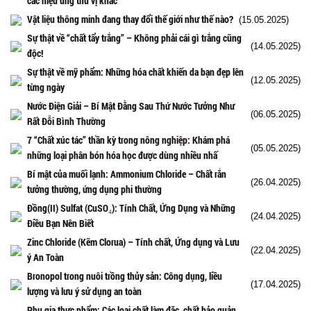
các hiệu ứng thú vị khác
Vật liệu thông minh đang thay đổi thế giới như thế nào?
(15.05.2025)
Sự thật về “chất tẩy trắng” – Không phải cái gì trắng cũng
(14.05.2025)
độc!
Sự thật về mỹ phẩm: Những hóa chất khiến da bạn đẹp lên
(12.05.2025)
từng ngày
Nước Điện Giải – Bí Mật Đằng Sau Thứ Nước Tưởng Như
(06.05.2025)
Rất Đỗi Bình Thường
7 “Chất xúc tác” thần kỳ trong nông nghiệp: Khám phá
(05.05.2025)
những loại phân bón hóa học được dùng nhiều nhấ
Bí mật của muối lạnh: Ammonium Chloride – Chất rắn
(26.04.2025)
tưởng thường, ứng dụng phi thường
Đồng(II) Sulfat (CuSO₄): Tính Chất, Ứng Dụng và Những
(24.04.2025)
Điều Bạn Nên Biết
Zinc Chloride (Kẽm Clorua) – Tính chất, Ứng dụng và Lưu
(22.04.2025)
ý An Toàn
Bronopol trong nuôi trồng thủy sản: Công dụng, liều
(17.04.2025)
lượng và lưu ý sử dụng an toàn
Phụ gia thực phẩm: Các loại chất làm đặc, chất bảo quản