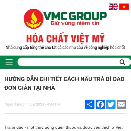
HƯỚNG DẪN CHI TIẾT CÁCH NẤU TRÀ BÍ ĐAO
ĐƠN GIẢN TẠI NHÀ
Share
Facebook
Twitter
Em
Ngày đăng : 11/09/2024 - 4:44 PM
Trà bí đao - một thức uống quen thuộc và được yêu thích ở Việt