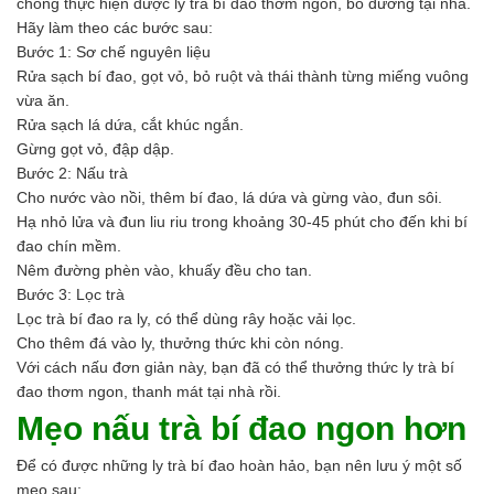
chóng thực hiện được ly trà bí đao thơm ngon, bổ dưỡng tại nhà.
Hãy làm theo các bước sau:
Bước 1: Sơ chế nguyên liệu
Rửa sạch bí đao, gọt vỏ, bỏ ruột và thái thành từng miếng vuông
vừa ăn.
Rửa sạch lá dứa, cắt khúc ngắn.
Gừng gọt vỏ, đập dập.
Bước 2: Nấu trà
Cho nước vào nồi, thêm bí đao, lá dứa và gừng vào, đun sôi.
Hạ nhỏ lửa và đun liu riu trong khoảng 30-45 phút cho đến khi bí
đao chín mềm.
Nêm đường phèn vào, khuấy đều cho tan.
Bước 3: Lọc trà
Lọc trà bí đao ra ly, có thể dùng rây hoặc vải lọc.
Cho thêm đá vào ly, thưởng thức khi còn nóng.
Với cách nấu đơn giản này, bạn đã có thể thưởng thức ly trà bí
đao thơm ngon, thanh mát tại nhà rồi.
Mẹo nấu trà bí đao ngon hơn
Để có được những ly trà bí đao hoàn hảo, bạn nên lưu ý một số
mẹo sau: