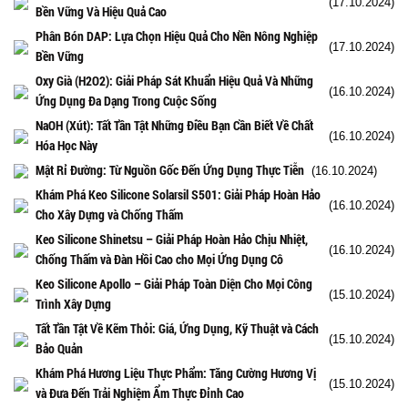
(17.10.2024)
Bền Vững Và Hiệu Quả Cao
Phân Bón DAP: Lựa Chọn Hiệu Quả Cho Nền Nông Nghiệp
(17.10.2024)
Bền Vững
Oxy Già (H2O2): Giải Pháp Sát Khuẩn Hiệu Quả Và Những
(16.10.2024)
Ứng Dụng Đa Dạng Trong Cuộc Sống
NaOH (Xút): Tất Tần Tật Những Điều Bạn Cần Biết Về Chất
(16.10.2024)
Hóa Học Này
Mật Rỉ Đường: Từ Nguồn Gốc Đến Ứng Dụng Thực Tiễn
(16.10.2024)
Khám Phá Keo Silicone Solarsil S501: Giải Pháp Hoàn Hảo
(16.10.2024)
Cho Xây Dựng và Chống Thấm
Keo Silicone Shinetsu – Giải Pháp Hoàn Hảo Chịu Nhiệt,
(16.10.2024)
Chống Thấm và Đàn Hồi Cao cho Mọi Ứng Dụng Cô
Keo Silicone Apollo – Giải Pháp Toàn Diện Cho Mọi Công
(15.10.2024)
Trình Xây Dựng
Tất Tần Tật Về Kẽm Thỏi: Giá, Ứng Dụng, Kỹ Thuật và Cách
(15.10.2024)
Bảo Quản
Khám Phá Hương Liệu Thực Phẩm: Tăng Cường Hương Vị
(15.10.2024)
và Đưa Đến Trải Nghiệm Ẩm Thực Đỉnh Cao