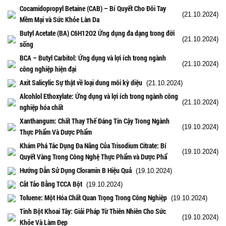
Cocamidopropyl Betaine (CAB) – Bí Quyết Cho Đôi Tay
(21.10.2024)
Mềm Mại và Sức Khỏe Làn Da
Butyl Acetate (BA) C6H12O2 Ứng dụng đa dạng trong đời
(21.10.2024)
sống
BCA – Butyl Carbitol: Ứng dụng và lợi ích trong ngành
(21.10.2024)
công nghiệp hiện đại
Axit Salicylic Sự thật về loại dung môi kỳ diệu
(21.10.2024)
Alcohlol Ethoxylate: Ứng dụng và lợi ích trong ngành công
(21.10.2024)
nghiệp hóa chất
Xanthangum: Chất Thay Thế Đáng Tin Cậy Trong Ngành
(19.10.2024)
Thực Phẩm Và Dược Phẩm
Khám Phá Tác Dụng Đa Năng Của Trisodium Citrate: Bí
(19.10.2024)
Quyết Vàng Trong Công Nghệ Thực Phẩm và Dược Phẩ
Hướng Dẫn Sử Dụng Cloramin B Hiệu Quả
(19.10.2024)
Cắt Tảo Bằng TCCA Bột
(19.10.2024)
Toluene: Một Hóa Chất Quan Trọng Trong Công Nghiệp
(19.10.2024)
Tinh Bột Khoai Tây: Giải Pháp Từ Thiên Nhiên Cho Sức
(19.10.2024)
Khỏe Và Làm Đẹp