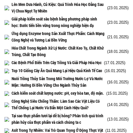
Lên Men Dưa Hành, Củ Kiệu: Quá Trình Hóa Học Đằng Sau
(23.01.2025)
Vị Chua Ngọt Tự Nhiên
Giải pháp kiểm soát sâu bệnh bằng phương pháp sinh
(23.01.2025)
học: Bước tiến bền vững trong nông nghiệp hiện đạ
Ứng dụng Enzyme trong Sản Xuất Thực Phẩm: Cách Mạng
(21.01.2025)
Công Nghệ và Tương Lai Bền Vững
Hóa Chất Trong Ngành Xử Lý Nước: Chất Keo Tụ, Chất Khử
(18.01.2025)
Trùng, Chất Tạo Bông
Các Bệnh Phổ Biến Trên Cây Trồng Và Giải Pháp Hóa Học
(17.01.2025)
Top 10 Giống Cây Ăn Quả Mang Lại Hiệu Quả Kinh Tế Cao
(16.01.2025)
Nuôi Trồng Thủy Sản Trong Môi Trường Nước Lợ Và Nước
(16.01.2025)
Mặn: Hướng Đi Bền Vững Cho Ngành Thủy Sản
Cách kiểm soát chất lượng nước: pH, oxy hòa tan, độ mặn.
(15.01.2025)
Công Nghệ Siêu Chống Thấm: Làm Sao Các Vật Liệu Có
(14.01.2025)
Thể Chống Lại Nước Và Bẩn Một Cách Hiệu Quả?
Tại sao thực phẩm tươi lại dễ bị hỏng? Phân tích quá trình
(13.01.2025)
phân hủy của thực phẩm và cách chúng ta c
Axit Trong Tự Nhiên: Vai Trò Quan Trọng Ở Động Thực Vật
(11.01.2025)