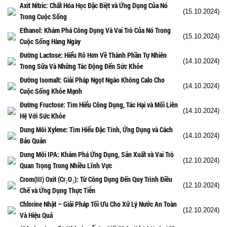
Axit Nitric: Chất Hóa Học Đặc Biệt và Ứng Dụng Của Nó
(15.10.2024)
Trong Cuộc Sống
Ethanol: Khám Phá Công Dụng Và Vai Trò Của Nó Trong
(15.10.2024)
Cuộc Sống Hàng Ngày
Đường Lactose: Hiểu Rõ Hơn Về Thành Phần Tự Nhiên
(14.10.2024)
Trong Sữa Và Những Tác Động Đến Sức Khỏe
Đường Isomalt: Giải Pháp Ngọt Ngào Không Calo Cho
(14.10.2024)
Cuộc Sống Khỏe Mạnh
Đường Fructose: Tìm Hiểu Công Dụng, Tác Hại và Mối Liên
(14.10.2024)
Hệ Với Sức Khỏe
Dung Môi Xylene: Tìm Hiểu Đặc Tính, Ứng Dụng và Cách
(14.10.2024)
Bảo Quản
Dung Môi IPA: Khám Phá Ứng Dụng, Sản Xuất và Vai Trò
(12.10.2024)
Quan Trọng Trong Nhiều Lĩnh Vực
Crom(III) Oxit (Cr₂O₃): Từ Công Dụng Đến Quy Trình Điều
(12.10.2024)
Chế và Ứng Dụng Thực Tiễn
Chlorine Nhật – Giải Pháp Tối Ưu Cho Xử Lý Nước An Toàn
(12.10.2024)
Và Hiệu Quả