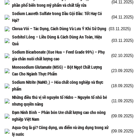
(04.11.2025)
phần phổ biến trong mỹ phẩm và chất tẩy rửa
Sodium Laureth Sulfate trong Dầu Gội Đầu: Tốt Hay Có
(04.11.2025)
Hại?
Clorua Vôi – Tác Dụng, Cách Dùng Và Lưu Ý Khi Sử Dụng
(03.11.2025)
Sorbitol Lỏng – Liều Dùng & Cách Dùng An Toàn, Hiệu
(03.11.2025)
Quả
Sodium Bicarbonate (Xue Hua – Feed Grade 99%) – Phụ
(02.10.2025)
gia chăn nuôi chất lượng cao
Monosodium Glutamate (MSG) – Bột Ngọt Chất Lượng
(23.09.2025)
Cao Cho Ngành Thực Phẩm
Sodium Nitrite (NaNO₂) – Hóa chất công nghiệp và thực
(18.09.2025)
phẩm
Những điều thú vị về nguyên tố Hidro – Nguyên tố nhỏ bé
(11.09.2025)
nhưng quyền năng
Đạm Ninh Bình – Phân bón Ure chất lượng cao cho nông
(09.09.2025)
nghiệp Việt Nam
Aqua-Org là gì? Công dụng, ưu điểm và ứng dụng trong xử
(09.09.2025)
lý nước