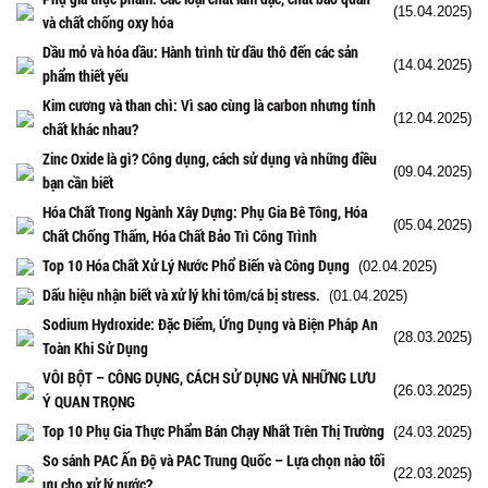
(15.04.2025)
và chất chống oxy hóa
Dầu mỏ và hóa dầu: Hành trình từ dầu thô đến các sản
(14.04.2025)
phẩm thiết yếu
Kim cương và than chì: Vì sao cùng là carbon nhưng tính
(12.04.2025)
chất khác nhau?
Zinc Oxide là gì? Công dụng, cách sử dụng và những điều
(09.04.2025)
bạn cần biết
Hóa Chất Trong Ngành Xây Dựng: Phụ Gia Bê Tông, Hóa
(05.04.2025)
Chất Chống Thấm, Hóa Chất Bảo Trì Công Trình
Top 10 Hóa Chất Xử Lý Nước Phổ Biến và Công Dụng
(02.04.2025)
Dấu hiệu nhận biết và xử lý khi tôm/cá bị stress.
(01.04.2025)
Sodium Hydroxide: Đặc Điểm, Ứng Dụng và Biện Pháp An
(28.03.2025)
Toàn Khi Sử Dụng
VÔI BỘT – CÔNG DỤNG, CÁCH SỬ DỤNG VÀ NHỮNG LƯU
(26.03.2025)
Ý QUAN TRỌNG
Top 10 Phụ Gia Thực Phẩm Bán Chạy Nhất Trên Thị Trường
(24.03.2025)
So sánh PAC Ấn Độ và PAC Trung Quốc – Lựa chọn nào tối
(22.03.2025)
ưu cho xử lý nước?