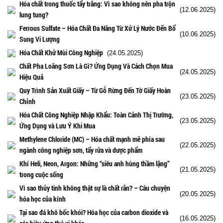
Hóa chất trong thuốc tẩy trắng: Vì sao không nên pha trộn
(12.06.2025)
lung tung?
Ferrous Sulfate – Hóa Chất Đa Năng Từ Xử Lý Nước Đến Bổ
(10.06.2025)
Sung Vi Lượng
Hóa Chất Khử Mùi Công Nghiệp
(24.05.2025)
Chất Pha Loãng Sơn Là Gì? Ứng Dụng Và Cách Chọn Mua
(24.05.2025)
Hiệu Quả
Quy Trình Sản Xuất Giấy – Từ Gỗ Rừng Đến Tờ Giấy Hoàn
(23.05.2025)
Chỉnh
Hóa Chất Công Nghiệp Nhập Khẩu: Toàn Cảnh Thị Trường,
(23.05.2025)
Ứng Dụng và Lưu Ý Khi Mua
Methylene Chloride (MC) – Hóa chất mạnh mẽ phía sau
(22.05.2025)
ngành công nghiệp sơn, tẩy rửa và dược phẩm
Khí Heli, Neon, Argon: Những “siêu anh hùng thầm lặng”
(21.05.2025)
trong cuộc sống
Vì sao thủy tinh không thật sự là chất rắn? – Câu chuyện
(20.05.2025)
hóa học của kính
Tại sao đá khô bốc khói? Hóa học của carbon dioxide và
(16.05.2025)