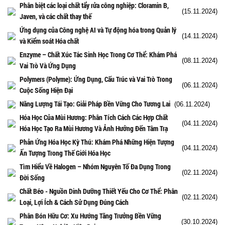
Phân biệt các loại chất tẩy rửa công nghiệp: Cloramin B,
(15.11.2024)
Javen, và các chất thay thế
Ứng dụng của Công nghệ AI và Tự động hóa trong Quản lý
(14.11.2024)
và Kiểm soát Hóa chất
Enzyme – Chất Xúc Tác Sinh Học Trong Cơ Thể: Khám Phá
(08.11.2024)
Vai Trò Và Ứng Dụng
Polymers (Polyme): Ứng Dụng, Cấu Trúc và Vai Trò Trong
(06.11.2024)
Cuộc Sống Hiện Đại
Năng Lượng Tái Tạo: Giải Pháp Bền Vững Cho Tương Lai
(06.11.2024)
Hóa Học Của Mùi Hương: Phân Tích Cách Các Hợp Chất
(04.11.2024)
Hóa Học Tạo Ra Mùi Hương Và Ảnh Hưởng Đến Tâm Trạ
Phản Ứng Hóa Học Kỳ Thú: Khám Phá Những Hiện Tượng
(04.11.2024)
Ấn Tượng Trong Thế Giới Hóa Học
Tìm Hiểu Về Halogen – Nhóm Nguyên Tố Đa Dụng Trong
(02.11.2024)
Đời Sống
Chất Béo - Nguồn Dinh Dưỡng Thiết Yếu Cho Cơ Thể: Phân
(02.11.2024)
Loại, Lợi Ích & Cách Sử Dụng Đúng Cách
Phân Bón Hữu Cơ: Xu Hướng Tăng Trưởng Bền Vững
(30.10.2024)