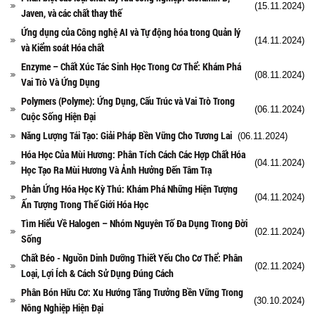
(15.11.2024)
Javen, và các chất thay thế
Ứng dụng của Công nghệ AI và Tự động hóa trong Quản lý
(14.11.2024)
và Kiểm soát Hóa chất
Enzyme – Chất Xúc Tác Sinh Học Trong Cơ Thể: Khám Phá
(08.11.2024)
Vai Trò Và Ứng Dụng
Polymers (Polyme): Ứng Dụng, Cấu Trúc và Vai Trò Trong
(06.11.2024)
Cuộc Sống Hiện Đại
Năng Lượng Tái Tạo: Giải Pháp Bền Vững Cho Tương Lai
(06.11.2024)
Hóa Học Của Mùi Hương: Phân Tích Cách Các Hợp Chất Hóa
(04.11.2024)
Học Tạo Ra Mùi Hương Và Ảnh Hưởng Đến Tâm Trạ
Phản Ứng Hóa Học Kỳ Thú: Khám Phá Những Hiện Tượng
(04.11.2024)
Ấn Tượng Trong Thế Giới Hóa Học
Tìm Hiểu Về Halogen – Nhóm Nguyên Tố Đa Dụng Trong Đời
(02.11.2024)
Sống
Chất Béo - Nguồn Dinh Dưỡng Thiết Yếu Cho Cơ Thể: Phân
(02.11.2024)
Loại, Lợi Ích & Cách Sử Dụng Đúng Cách
Phân Bón Hữu Cơ: Xu Hướng Tăng Trưởng Bền Vững Trong
(30.10.2024)
Nông Nghiệp Hiện Đại