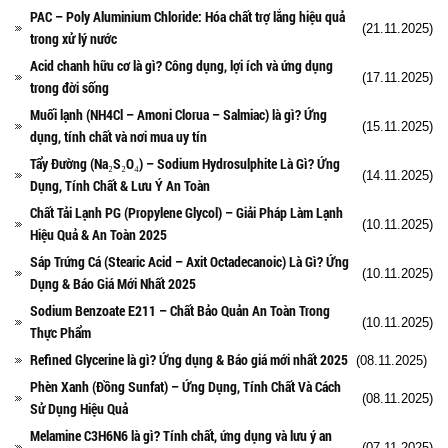
PAC – Poly Aluminium Chloride: Hóa chất trợ lắng hiệu quả
(21.11.2025)
trong xử lý nước
Acid chanh hữu cơ là gì? Công dụng, lợi ích và ứng dụng
(17.11.2025)
trong đời sống
Muối lạnh (NH4Cl – Amoni Clorua – Salmiac) là gì? Ứng
(15.11.2025)
dụng, tính chất và nơi mua uy tín
Tẩy Đường (Na₂S₂O₄) – Sodium Hydrosulphite Là Gì? Ứng
(14.11.2025)
Dụng, Tính Chất & Lưu Ý An Toàn
Chất Tải Lạnh PG (Propylene Glycol) – Giải Pháp Làm Lạnh
(10.11.2025)
Hiệu Quả & An Toàn 2025
Sáp Trứng Cá (Stearic Acid – Axit Octadecanoic) Là Gì? Ứng
(10.11.2025)
Dụng & Báo Giá Mới Nhất 2025
Sodium Benzoate E211 – Chất Bảo Quản An Toàn Trong
(10.11.2025)
Thực Phẩm
Refined Glycerine là gì? Ứng dụng & Báo giá mới nhất 2025
(08.11.2025)
Phèn Xanh (Đồng Sunfat) – Ứng Dụng, Tính Chất Và Cách
(08.11.2025)
Sử Dụng Hiệu Quả
Melamine C3H6N6 là gì? Tính chất, ứng dụng và lưu ý an
(07.11.2025)