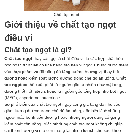
Men vi sinh EM gốc
Bổ sung khoáng chất
Chất tạo ngọt
Bổ gan và giải độc gan
Phòng và trị bệnh
Giới thiệu về chất tạo ngọt
Bổ sung dinh dưỡng tăng trọng
Hấp thụ khí độc Yucca
điều vị
HÓA CHẤT XỬ LÝ NƯỚC
Xử lý nước hồ bơi
Chất tạo ngọt là gì?
Xử lý nước sinh hoạt
Chất tạo ngọt
, hay còn gọi là chất điều vị, là các hợp chất hóa
Xử lý nước thải
học hoặc tự nhiên có khả năng tạo nên vị ngọt. Chúng được thêm
Xử lý nước giếng khoan
vào thực phẩm và đồ uống để tăng cường hương vị, thay thế
Xử lý nước khác
đường hoặc kiểm soát lượng đường trong chế độ ăn uống.
Chất
DUNG MÔI CÔNG NGHIỆP
tạo ngọt
có thể xuất phát từ nguồn gốc tự nhiên như mật ong,
Pha sơn nước
đường thốt nốt, stevia hoặc từ nguồn gốc tổng hợp như bột ngọt
Pha sơn epoxy
(MSG), aspartame, sucralose.
Pha sơn dầu
Sự phổ biến của chất tạo ngọt ngày càng gia tăng do nhu cầu
Pha sơn tĩnh điện
giảm lượng đường trong chế độ ăn uống, đặc biệt là ở những
Dung môi khác
người mắc bệnh tiểu đường hoặc những người đang cố gắng
HƯƠNG LIỆU TINH DẦU
kiểm soát cân nặng. Việc sử dụng chất tạo ngọt không chỉ giúp
HÓA CHẤT CÔNG NGHIỆP
cải thiện hương vị mà còn mang lại nhiều lợi ích cho sức khỏe