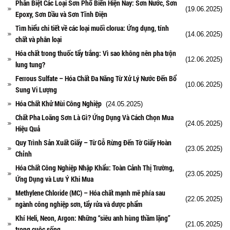
Phân Biệt Các Loại Sơn Phổ Biến Hiện Nay: Sơn Nước, Sơn
(19.06.2025)
Epoxy, Sơn Dầu và Sơn Tĩnh Điện
Tìm hiểu chi tiết về các loại muối clorua: Ứng dụng, tính
(14.06.2025)
chất và phân loại
Hóa chất trong thuốc tẩy trắng: Vì sao không nên pha trộn
(12.06.2025)
lung tung?
Ferrous Sulfate – Hóa Chất Đa Năng Từ Xử Lý Nước Đến Bổ
(10.06.2025)
Sung Vi Lượng
Hóa Chất Khử Mùi Công Nghiệp
(24.05.2025)
Chất Pha Loãng Sơn Là Gì? Ứng Dụng Và Cách Chọn Mua
(24.05.2025)
Hiệu Quả
Quy Trình Sản Xuất Giấy – Từ Gỗ Rừng Đến Tờ Giấy Hoàn
(23.05.2025)
Chỉnh
Hóa Chất Công Nghiệp Nhập Khẩu: Toàn Cảnh Thị Trường,
(23.05.2025)
Ứng Dụng và Lưu Ý Khi Mua
Methylene Chloride (MC) – Hóa chất mạnh mẽ phía sau
(22.05.2025)
ngành công nghiệp sơn, tẩy rửa và dược phẩm
Khí Heli, Neon, Argon: Những “siêu anh hùng thầm lặng”
(21.05.2025)
trong cuộc sống