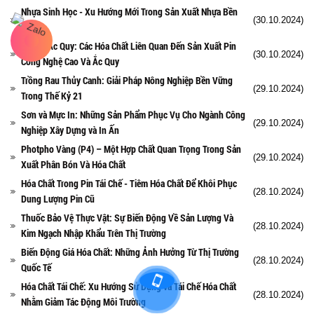
Nhựa Sinh Học - Xu Hướng Mới Trong Sản Xuất Nhựa Bền
(30.10.2024)
Vững
Pin Và Ắc Quy: Các Hóa Chất Liên Quan Đến Sản Xuất Pin
(30.10.2024)
Công Nghệ Cao Và Ắc Quy
Trồng Rau Thủy Canh: Giải Pháp Nông Nghiệp Bền Vững
(29.10.2024)
Trong Thế Kỷ 21
Sơn và Mực In: Những Sản Phẩm Phục Vụ Cho Ngành Công
(29.10.2024)
Nghiệp Xây Dựng và In Ấn
Photpho Vàng (P4) – Một Hợp Chất Quan Trọng Trong Sản
(29.10.2024)
Xuất Phân Bón Và Hóa Chất
Hóa Chất Trong Pin Tái Chế - Tiêm Hóa Chất Để Khôi Phục
(28.10.2024)
Dung Lượng Pin Cũ
Thuốc Bảo Vệ Thực Vật: Sự Biến Động Về Sản Lượng Và
(28.10.2024)
Kim Ngạch Nhập Khẩu Trên Thị Trường
Biến Động Giá Hóa Chất: Những Ảnh Hưởng Từ Thị Trường
(28.10.2024)
Quốc Tế
Hóa Chất Tái Chế: Xu Hướng Sử Dụng và Tái Chế Hóa Chất
(28.10.2024)
Nhằm Giảm Tác Động Môi Trường