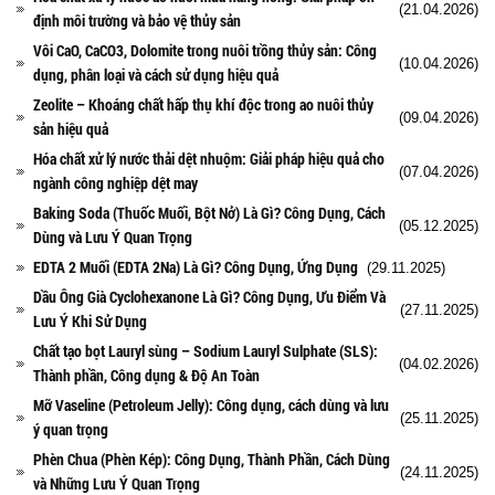
(21.04.2026)
định môi trường và bảo vệ thủy sản
Vôi CaO, CaCO3, Dolomite trong nuôi trồng thủy sản: Công
(10.04.2026)
dụng, phân loại và cách sử dụng hiệu quả
Zeolite – Khoáng chất hấp thụ khí độc trong ao nuôi thủy
(09.04.2026)
sản hiệu quả
Hóa chất xử lý nước thải dệt nhuộm: Giải pháp hiệu quả cho
(07.04.2026)
ngành công nghiệp dệt may
Baking Soda (Thuốc Muối, Bột Nở) Là Gì? Công Dụng, Cách
(05.12.2025)
Dùng và Lưu Ý Quan Trọng
EDTA 2 Muối (EDTA 2Na) Là Gì? Công Dụng, Ứng Dụng
(29.11.2025)
Dầu Ông Già Cyclohexanone Là Gì? Công Dụng, Ưu Điểm Và
(27.11.2025)
Lưu Ý Khi Sử Dụng
Chất tạo bọt Lauryl sùng – Sodium Lauryl Sulphate (SLS):
(04.02.2026)
Thành phần, Công dụng & Độ An Toàn
Mỡ Vaseline (Petroleum Jelly): Công dụng, cách dùng và lưu
(25.11.2025)
ý quan trọng
Phèn Chua (Phèn Kép): Công Dụng, Thành Phần, Cách Dùng
(24.11.2025)
và Những Lưu Ý Quan Trọng