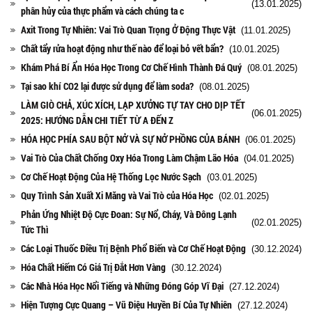
(13.01.2025)
phân hủy của thực phẩm và cách chúng ta c
Axit Trong Tự Nhiên: Vai Trò Quan Trọng Ở Động Thực Vật
(11.01.2025)
Chất tẩy rửa hoạt động như thế nào để loại bỏ vết bẩn?
(10.01.2025)
Khám Phá Bí Ẩn Hóa Học Trong Cơ Chế Hình Thành Đá Quý
(08.01.2025)
Tại sao khí CO2 lại được sử dụng để làm soda?
(08.01.2025)
LÀM GIÒ CHẢ, XÚC XÍCH, LẠP XƯỞNG TỰ TAY CHO DỊP TẾT
(06.01.2025)
2025: HƯỚNG DẪN CHI TIẾT TỪ A ĐẾN Z
HÓA HỌC PHÍA SAU BỘT NỞ VÀ SỰ NỞ PHỒNG CỦA BÁNH
(06.01.2025)
Vai Trò Của Chất Chống Oxy Hóa Trong Làm Chậm Lão Hóa
(04.01.2025)
Cơ Chế Hoạt Động Của Hệ Thống Lọc Nước Sạch
(03.01.2025)
Quy Trình Sản Xuất Xi Măng và Vai Trò của Hóa Học
(02.01.2025)
Phản Ứng Nhiệt Độ Cực Đoan: Sự Nổ, Cháy, Và Đông Lạnh
(02.01.2025)
Tức Thì
Các Loại Thuốc Điều Trị Bệnh Phổ Biến và Cơ Chế Hoạt Động
(30.12.2024)
Hóa Chất Hiếm Có Giá Trị Đắt Hơn Vàng
(30.12.2024)
Các Nhà Hóa Học Nổi Tiếng và Những Đóng Góp Vĩ Đại
(27.12.2024)
Hiện Tượng Cực Quang – Vũ Điệu Huyền Bí Của Tự Nhiên
(27.12.2024)