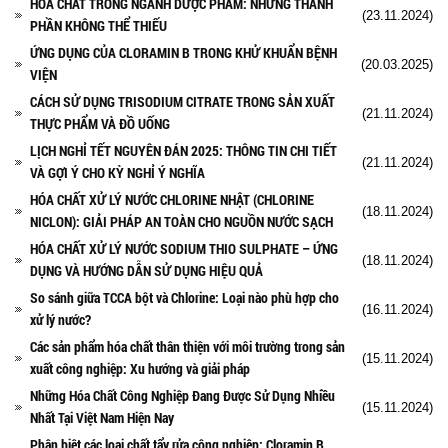
HÓA CHẤT TRONG NGÀNH DƯỢC PHẨM: NHỮNG THÀNH
(23.11.2024)
PHẦN KHÔNG THỂ THIẾU
ỨNG DỤNG CỦA CLORAMIN B TRONG KHỬ KHUẨN BỆNH
(20.03.2025)
VIỆN
CÁCH SỬ DỤNG TRISODIUM CITRATE TRONG SẢN XUẤT
(21.11.2024)
THỰC PHẨM VÀ ĐỒ UỐNG
LỊCH NGHỈ TẾT NGUYÊN ĐÁN 2025: THÔNG TIN CHI TIẾT
(21.11.2024)
VÀ GỢI Ý CHO KỲ NGHỈ Ý NGHĨA
HÓA CHẤT XỬ LÝ NƯỚC CHLORINE NHẬT (CHLORINE
(18.11.2024)
NICLON): GIẢI PHÁP AN TOÀN CHO NGUỒN NƯỚC SẠCH
HÓA CHẤT XỬ LÝ NƯỚC SODIUM THIO SULPHATE – ỨNG
(18.11.2024)
DỤNG VÀ HƯỚNG DẪN SỬ DỤNG HIỆU QUẢ
So sánh giữa TCCA bột và Chlorine: Loại nào phù hợp cho
(16.11.2024)
xử lý nước?
Các sản phẩm hóa chất thân thiện với môi trường trong sản
(15.11.2024)
xuất công nghiệp: Xu hướng và giải pháp
Những Hóa Chất Công Nghiệp Đang Được Sử Dụng Nhiều
(15.11.2024)
Nhất Tại Việt Nam Hiện Nay
Phân biệt các loại chất tẩy rửa công nghiệp: Cloramin B,