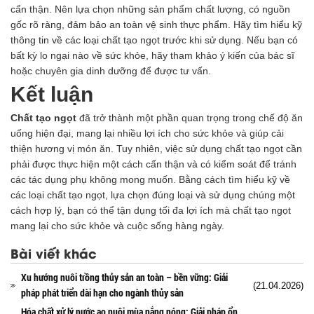
cẩn thận. Nên lựa chọn những sản phẩm chất lượng, có nguồn
gốc rõ ràng, đảm bảo an toàn vệ sinh thực phẩm. Hãy tìm hiểu kỹ
thông tin về các loại chất tạo ngọt trước khi sử dụng. Nếu bạn có
bất kỳ lo ngại nào về sức khỏe, hãy tham khảo ý kiến ​​của bác sĩ
hoặc chuyên gia dinh dưỡng để được tư vấn.
Kết luận
Chất tạo ngọt
đã trở thành một phần quan trọng trong chế độ ăn
uống hiện đại, mang lại nhiều lợi ích cho sức khỏe và giúp cải
thiện hương vị món ăn. Tuy nhiên, việc sử dụng chất tạo ngọt cần
phải được thực hiện một cách cẩn thận và có kiểm soát để tránh
các tác dụng phụ không mong muốn. Bằng cách tìm hiểu kỹ về
các loại chất tạo ngọt, lựa chọn đúng loại và sử dụng chúng một
cách hợp lý, bạn có thể tận dụng tối đa lợi ích mà chất tạo ngọt
mang lại cho sức khỏe và cuộc sống hàng ngày.
Bài viết khác
Xu hướng nuôi trồng thủy sản an toàn – bền vững: Giải
(21.04.2026)
pháp phát triển dài hạn cho ngành thủy sản
Hóa chất xử lý nước ao nuôi mùa nắng nóng: Giải pháp ổn