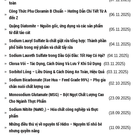
toàn
Công Thức Pha Cloramin B Chuẩn – Hướng Dẫn Chi Tiết Từ A
(06.11.2025)
đến Z
Quặng Diatomite – Nguồn gốc, ứng dụng và các sản phẩm
(05.11.2025)
từ đất tảo cát
Sodium Lauryl Sulfate là chất giặt rửa tổng hợp: Thành phần
(04.11.2025)
phổ biến trong mỹ phẩm và chất tẩy rửa
Sodium Laureth Sulfate trong Dầu Gội Đầu: Tốt Hay Có Hại?
(04.11.2025)
Clorua Vôi – Tác Dụng, Cách Dùng Và Lưu Ý Khi Sử Dụng
(03.11.2025)
Sorbitol Lỏng – Liều Dùng & Cách Dùng An Toàn, Hiệu Quả
(03.11.2025)
Sodium Bicarbonate (Xue Hua – Feed Grade 99%) – Phụ gia
(02.10.2025)
chăn nuôi chất lượng cao
Monosodium Glutamate (MSG) – Bột Ngọt Chất Lượng Cao
(23.09.2025)
Cho Ngành Thực Phẩm
Sodium Nitrite (NaNO₂) – Hóa chất công nghiệp và thực
(18.09.2025)
phẩm
Những điều thú vị về nguyên tố Hidro – Nguyên tố nhỏ bé
(11.09.2025)
nhưng quyền năng