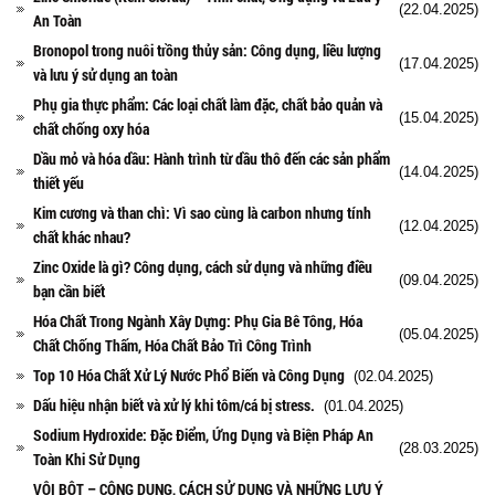
(22.04.2025)
An Toàn
Bronopol trong nuôi trồng thủy sản: Công dụng, liều lượng
(17.04.2025)
và lưu ý sử dụng an toàn
Phụ gia thực phẩm: Các loại chất làm đặc, chất bảo quản và
(15.04.2025)
chất chống oxy hóa
Dầu mỏ và hóa dầu: Hành trình từ dầu thô đến các sản phẩm
(14.04.2025)
thiết yếu
Kim cương và than chì: Vì sao cùng là carbon nhưng tính
(12.04.2025)
chất khác nhau?
Zinc Oxide là gì? Công dụng, cách sử dụng và những điều
(09.04.2025)
bạn cần biết
Hóa Chất Trong Ngành Xây Dựng: Phụ Gia Bê Tông, Hóa
(05.04.2025)
Chất Chống Thấm, Hóa Chất Bảo Trì Công Trình
Top 10 Hóa Chất Xử Lý Nước Phổ Biến và Công Dụng
(02.04.2025)
Dấu hiệu nhận biết và xử lý khi tôm/cá bị stress.
(01.04.2025)
Sodium Hydroxide: Đặc Điểm, Ứng Dụng và Biện Pháp An
(28.03.2025)
Toàn Khi Sử Dụng
VÔI BỘT – CÔNG DỤNG, CÁCH SỬ DỤNG VÀ NHỮNG LƯU Ý