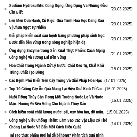
Sodium Hydrosulfite: Công Dụng, Ứng Dụng Và Những Điều
(20.03.2025)
Cần Biết
Lên Men Dưa Hành, Củ Kiệu: Quá Trình Hóa Học Đằng Sau
(23.01.2025)
Vị Chua Ngọt Tự Nhiên
Giải pháp kiểm soát sâu bệnh bằng phương pháp sinh học:
(23.01.2025)
Bước tiến bền vững trong nông nghiệp hiện đạ
Ứng dụng Enzyme trong Sản Xuất Thực Phẩm: Cách Mạng
(21.01.2025)
Công Nghệ và Tương Lai Bền Vững
Hóa Chất Trong Ngành Xử Lý Nước: Chất Keo Tụ, Chất Khử
(18.01.2025)
Trùng, Chất Tạo Bông
Các Bệnh Phổ Biến Trên Cây Trồng Và Giải Pháp Hóa Học
(17.01.2025)
Top 10 Giống Cây Ăn Quả Mang Lại Hiệu Quả Kinh Tế Cao
(16.01.2025)
Nuôi Trồng Thủy Sản Trong Môi Trường Nước Lợ Và Nước
(16.01.2025)
Mặn: Hướng Đi Bền Vững Cho Ngành Thủy Sản
Cách kiểm soát chất lượng nước: pH, oxy hòa tan, độ mặn.
(15.01.2025)
Công Nghệ Siêu Chống Thấm: Làm Sao Các Vật Liệu Có Thể
(14.01.2025)
Chống Lại Nước Và Bẩn Một Cách Hiệu Quả?
Tại sao thực phẩm tươi lại dễ bị hỏng? Phân tích quá trình