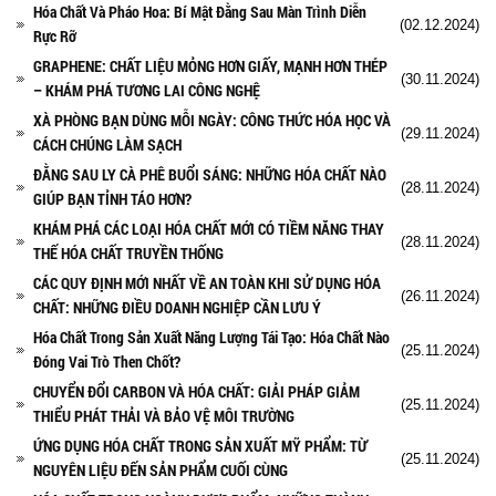
Hóa Chất Và Pháo Hoa: Bí Mật Đằng Sau Màn Trình Diễn
(02.12.2024)
Rực Rỡ
GRAPHENE: CHẤT LIỆU MỎNG HƠN GIẤY, MẠNH HƠN THÉP
(30.11.2024)
– KHÁM PHÁ TƯƠNG LAI CÔNG NGHỆ
XÀ PHÒNG BẠN DÙNG MỖI NGÀY: CÔNG THỨC HÓA HỌC VÀ
(29.11.2024)
CÁCH CHÚNG LÀM SẠCH
ĐẰNG SAU LY CÀ PHÊ BUỔI SÁNG: NHỮNG HÓA CHẤT NÀO
(28.11.2024)
GIÚP BẠN TỈNH TÁO HƠN?
KHÁM PHÁ CÁC LOẠI HÓA CHẤT MỚI CÓ TIỀM NĂNG THAY
(28.11.2024)
THẾ HÓA CHẤT TRUYỀN THỐNG
CÁC QUY ĐỊNH MỚI NHẤT VỀ AN TOÀN KHI SỬ DỤNG HÓA
(26.11.2024)
CHẤT: NHỮNG ĐIỀU DOANH NGHIỆP CẦN LƯU Ý
Hóa Chất Trong Sản Xuất Năng Lượng Tái Tạo: Hóa Chất Nào
(25.11.2024)
Đóng Vai Trò Then Chốt?
CHUYỂN ĐỔI CARBON VÀ HÓA CHẤT: GIẢI PHÁP GIẢM
(25.11.2024)
THIỂU PHÁT THẢI VÀ BẢO VỆ MÔI TRƯỜNG
ỨNG DỤNG HÓA CHẤT TRONG SẢN XUẤT MỸ PHẨM: TỪ
(25.11.2024)
NGUYÊN LIỆU ĐẾN SẢN PHẨM CUỐI CÙNG