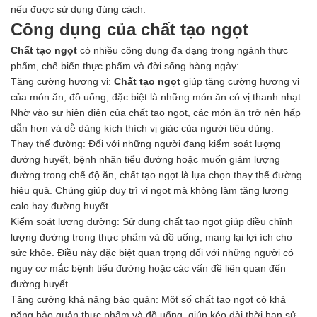
Axit
nếu được sử dụng đúng cách.
Hóa chất khác
Công dụng của chất tạo ngọt
Kiềm
Muối
Chất tạo ngọt
có nhiều công dụng đa dạng trong ngành thực
Kim loại màu
phẩm, chế biến thực phẩm và đời sống hàng ngày:
Oxit kim loại
Tăng cường hương vị:
Chất tạo ngọt
giúp tăng cường hương vị
HÓA CHẤT THÍ NGHIỆM
của món ăn, đồ uống, đặc biệt là những món ăn có vị thanh nhạt.
Hóa chất thí nghiệm
Nhờ vào sự hiện diện của chất tạo ngọt, các món ăn trở nên hấp
Thiết bị phòng thí nghiệm
dẫn hơn và dễ dàng kích thích vị giác của người tiêu dùng.
HÓA CHẤT NÔNG NGHIỆP
Thay thế đường: Đối với những người đang kiểm soát lượng
Nguyên liệu phân bón
đường huyết, bệnh nhân tiểu đường hoặc muốn giảm lượng
Chế phẩm sinh học
đường trong chế độ ăn, chất tạo ngọt là lựa chọn thay thế đường
Nguyên liệu chăn nuôi
hiệu quả. Chúng giúp duy trì vị ngọt mà không làm tăng lượng
HÓA CHẤT XÂY DỰNG
calo hay đường huyết.
Chống thấm sika
Kiểm soát lượng đường: Sử dụng chất tạo ngọt giúp điều chỉnh
Silicone Dow Corning
lượng đường trong thực phẩm và đồ uống, mang lại lợi ích cho
Silicone KCC
sức khỏe. Điều này đặc biệt quan trọng đối với những người có
Silicone Apollo
nguy cơ mắc bệnh tiểu đường hoặc các vấn đề liên quan đến
Silicone Kingbond
đường huyết.
Silicone Shinetsu
Tăng cường khả năng bảo quản: Một số chất tạo ngọt có khả
Keo Silicone
năng bảo quản thực phẩm và đồ uống, giúp kéo dài thời hạn sử