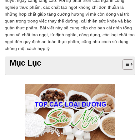
huyết ngày càng tăng cao. Với sự phát triển của ngành công
Chất phụ gia tạo cấu trúc
nghiệp thực phẩm, các chất tạo ngọt không chỉ đơn thuần là
Chất phụ gia bảo quản
những hợp chất giúp tăng cường hương vị mà còn đóng vai trò
Chất phụ gia nem giò chả
quan trọng trong việc thay thế đường, cải thiện sức khỏe và bảo
Chất phụ gia bún mì phở
quản thực phẩm. Bài viết này sẽ cung cấp cho bạn cái nhìn tổng
Chất phụ gia bánh kẹo kem
quan về chất tạo ngọt, từ định nghĩa, công dụng, các loại chất tạo
Chất phụ gia nước giải khát
ngọt đến quy định an toàn thực phẩm, cũng như cách sử dụng
Chất phụ gia xúc xích
chúng một cách hợp lý.
Chất phụ gia nước mắm
Chất phụ gia rau củ quả
Mục Lục
Chất phụ gia thạch rau câu
Chất phụ gia đậu hũ
HÓA CHẤT TẨY RỬA
Tẩy rửa công nghiệp
Tẩy rửa sinh hoạt
Tẩy rửa ô tô xe máy
Tẩy cáu cặn đường ống
Tẩy rửa khác
HÓA CHẤT THỦY SẢN
Hóa chất xử lý nước
Men đường ruột