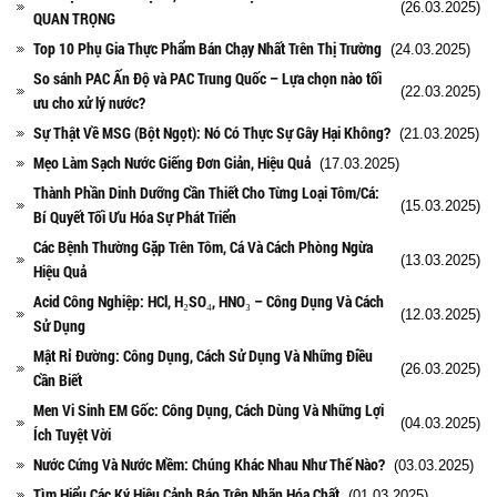
(26.03.2025)
QUAN TRỌNG
Top 10 Phụ Gia Thực Phẩm Bán Chạy Nhất Trên Thị Trường
(24.03.2025)
So sánh PAC Ấn Độ và PAC Trung Quốc – Lựa chọn nào tối
(22.03.2025)
ưu cho xử lý nước?
Sự Thật Về MSG (Bột Ngọt): Nó Có Thực Sự Gây Hại Không?
(21.03.2025)
Mẹo Làm Sạch Nước Giếng Đơn Giản, Hiệu Quả
(17.03.2025)
Thành Phần Dinh Dưỡng Cần Thiết Cho Từng Loại Tôm/Cá:
(15.03.2025)
Bí Quyết Tối Ưu Hóa Sự Phát Triển
Các Bệnh Thường Gặp Trên Tôm, Cá Và Cách Phòng Ngừa
(13.03.2025)
Hiệu Quả
Acid Công Nghiệp: HCl, H₂SO₄, HNO₃ – Công Dụng Và Cách
(12.03.2025)
Sử Dụng
Mật Rỉ Đường: Công Dụng, Cách Sử Dụng Và Những Điều
(26.03.2025)
Cần Biết
Men Vi Sinh EM Gốc: Công Dụng, Cách Dùng Và Những Lợi
(04.03.2025)
Ích Tuyệt Vời
Nước Cứng Và Nước Mềm: Chúng Khác Nhau Như Thế Nào?
(03.03.2025)
Tìm Hiểu Các Ký Hiệu Cảnh Báo Trên Nhãn Hóa Chất
(01.03.2025)