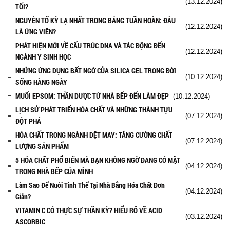
(13.12.2024)
TỐI?
NGUYÊN TỐ KỲ LẠ NHẤT TRONG BẢNG TUẦN HOÀN: ĐÂU
(12.12.2024)
LÀ ỨNG VIÊN?
PHÁT HIỆN MỚI VỀ CẤU TRÚC DNA VÀ TÁC ĐỘNG ĐẾN
(12.12.2024)
NGÀNH Y SINH HỌC
NHỮNG ỨNG DỤNG BẤT NGỜ CỦA SILICA GEL TRONG ĐỜI
(10.12.2024)
SỐNG HÀNG NGÀY
MUỐI EPSOM: THẦN DƯỢC TỪ NHÀ BẾP ĐẾN LÀM ĐẸP
(10.12.2024)
LỊCH SỬ PHÁT TRIỂN HÓA CHẤT VÀ NHỮNG THÀNH TỰU
(07.12.2024)
ĐỘT PHÁ
HÓA CHẤT TRONG NGÀNH DỆT MAY: TĂNG CƯỜNG CHẤT
(07.12.2024)
LƯỢNG SẢN PHẨM
5 HÓA CHẤT PHỔ BIẾN MÀ BẠN KHÔNG NGỜ ĐANG CÓ MẶT
(04.12.2024)
TRONG NHÀ BẾP CỦA MÌNH
Làm Sao Để Nuôi Tinh Thể Tại Nhà Bằng Hóa Chất Đơn
(04.12.2024)
Giản?
VITAMIN C CÓ THỰC SỰ THẦN KỲ? HIỂU RÕ VỀ ACID
(03.12.2024)
ASCORBIC