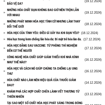
(19.12.2024)
BẢO VỆ DA?
NHỮNG HÓA CHẤT BẠN KHÔNG BAO GIỜ NÊN TRỘN LẪN
(19.12.2024)
VỚI NHAU
NHỮNG PHÁT MINH HÓA HỌC TÌNH CỜ NHƯNG LÀM THAY
(18.12.2024)
ĐỔI THẾ GIỚI
HÓA HỌC CỦA TÌNH YÊU: ĐIỀU GÌ XẢY RA KHI BẠN YÊU?
(18.12.2024)
Hóa học trong kem chống lão hóa da: Bí mật trẻ hóa làn da.
(17.12.2024)
HÓA HỌC ĐẰNG SAU VACCINE: TỪ PHÒNG THÍ NGHIỆM
(17.12.2024)
ĐẾN CƠ THỂ NGƯỜI
CÔNG NGHỆ HÓA CHẤT GIÚP GIẢM THIỂU KHÍ NHÀ KÍNH
(16.12.2024)
NHƯ THẾ NÀO?
HÓA HỌC VÀ CÁCH NÓ GIÚP CHÚNG TA CHỐNG LẠI UNG
(16.12.2024)
THƯ
HÓA CHẤT NÀO LÀM NÊN HIỆU QUẢ CỦA THUỐC GIẢM
(14.12.2024)
ĐAU?
KHÁM PHÁ CÁC HỢP CHẤT CHỮA LÀNH VẾT THƯƠNG TỪ
(13.12.2024)
THIÊN NHIÊN
TẠI SAO MỘT SỐ CHẤT HÓA HỌC PHÁT SÁNG TRONG BÓNG