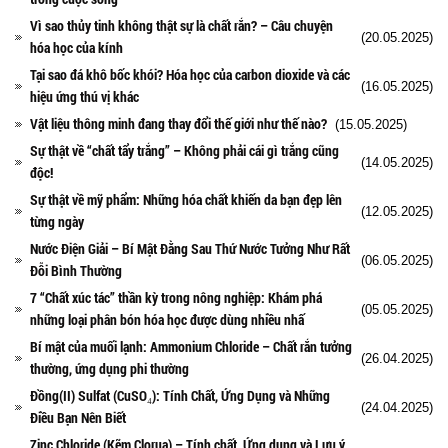
Vì sao thủy tinh không thật sự là chất rắn? – Câu chuyện
(20.05.2025)
hóa học của kính
Tại sao đá khô bốc khói? Hóa học của carbon dioxide và các
(16.05.2025)
hiệu ứng thú vị khác
Vật liệu thông minh đang thay đổi thế giới như thế nào?
(15.05.2025)
Sự thật về “chất tẩy trắng” – Không phải cái gì trắng cũng
(14.05.2025)
độc!
Sự thật về mỹ phẩm: Những hóa chất khiến da bạn đẹp lên
(12.05.2025)
từng ngày
Nước Điện Giải – Bí Mật Đằng Sau Thứ Nước Tưởng Như Rất
(06.05.2025)
Đỗi Bình Thường
7 “Chất xúc tác” thần kỳ trong nông nghiệp: Khám phá
(05.05.2025)
những loại phân bón hóa học được dùng nhiều nhấ
Bí mật của muối lạnh: Ammonium Chloride – Chất rắn tưởng
(26.04.2025)
thường, ứng dụng phi thường
Đồng(II) Sulfat (CuSO₄): Tính Chất, Ứng Dụng và Những
(24.04.2025)
Điều Bạn Nên Biết
Zinc Chloride (Kẽm Clorua) – Tính chất, Ứng dụng và Lưu ý