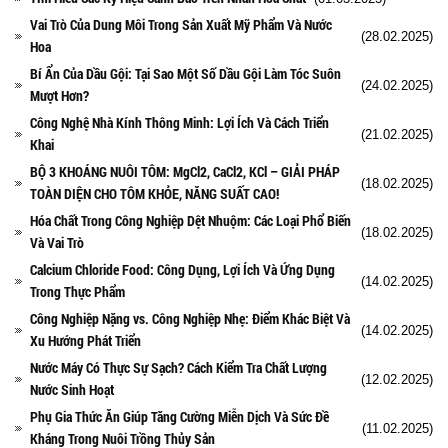
Vai Trò Của Dung Môi Trong Sản Xuất Mỹ Phẩm Và Nước
(28.02.2025)
Hoa
Bí Ẩn Của Dầu Gội: Tại Sao Một Số Dầu Gội Làm Tóc Suôn
(24.02.2025)
Mượt Hơn?
Công Nghệ Nhà Kính Thông Minh: Lợi Ích Và Cách Triển
(21.02.2025)
Khai
BỘ 3 KHOÁNG NUÔI TÔM: MgCl2, CaCl2, KCl – GIẢI PHÁP
(18.02.2025)
TOÀN DIỆN CHO TÔM KHỎE, NĂNG SUẤT CAO!
Hóa Chất Trong Công Nghiệp Dệt Nhuộm: Các Loại Phổ Biến
(18.02.2025)
Và Vai Trò
Calcium Chloride Food: Công Dụng, Lợi Ích Và Ứng Dụng
(14.02.2025)
Trong Thực Phẩm
Công Nghiệp Nặng vs. Công Nghiệp Nhẹ: Điểm Khác Biệt Và
(14.02.2025)
Xu Hướng Phát Triển
Nước Máy Có Thực Sự Sạch? Cách Kiểm Tra Chất Lượng
(12.02.2025)
Nước Sinh Hoạt
Phụ Gia Thức Ăn Giúp Tăng Cường Miễn Dịch Và Sức Đề
(11.02.2025)
Kháng Trong Nuôi Trồng Thủy Sản