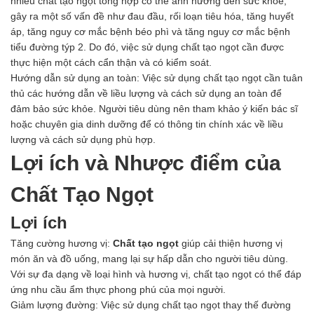
nhiều chất tạo ngọt tổng hợp có thể ảnh hưởng đến sức khỏe,
gây ra một số vấn đề như đau đầu, rối loạn tiêu hóa, tăng huyết
áp, tăng nguy cơ mắc bệnh béo phì và tăng nguy cơ mắc bệnh
tiểu đường týp 2. Do đó, việc sử dụng chất tạo ngọt cần được
thực hiện một cách cẩn thận và có kiểm soát.
Hướng dẫn sử dụng an toàn: Việc sử dụng chất tạo ngọt cần tuân
thủ các hướng dẫn về liều lượng và cách sử dụng an toàn để
đảm bảo sức khỏe. Người tiêu dùng nên tham khảo ý kiến bác sĩ
hoặc chuyên gia dinh dưỡng để có thông tin chính xác về liều
lượng và cách sử dụng phù hợp.
Lợi ích và Nhược điểm của
Chất Tạo Ngọt
Lợi ích
Tăng cường hương vị:
Chất tạo ngọt
giúp cải thiện hương vị
món ăn và đồ uống, mang lại sự hấp dẫn cho người tiêu dùng.
Với sự đa dạng về loại hình và hương vị, chất tạo ngọt có thể đáp
ứng nhu cầu ẩm thực phong phú của mọi người.
Giảm lượng đường: Việc sử dụng chất tạo ngọt thay thế đường