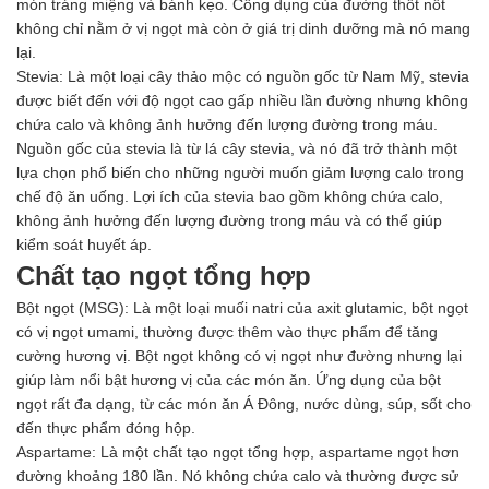
món tráng miệng và bánh kẹo. Công dụng của đường thốt nốt
Ngành Gốm Sứ
không chỉ nằm ở vị ngọt mà còn ở giá trị dinh dưỡng mà nó mang
Ngành Gỗ
lại.
Ngành Mỹ Phẩm
Stevia: Là một loại cây thảo mộc có nguồn gốc từ Nam Mỹ, stevia
Ngành Hóa Dầu
được biết đến với độ ngọt cao gấp nhiều lần đường nhưng không
Ngành Giấy
chứa calo và không ảnh hưởng đến lượng đường trong máu.
Liên hệ
Nguồn gốc của stevia là từ lá cây stevia, và nó đã trở thành một
Tuyển dụng
lựa chọn phổ biến cho những người muốn giảm lượng calo trong
chế độ ăn uống. Lợi ích của stevia bao gồm không chứa calo,
không ảnh hưởng đến lượng đường trong máu và có thể giúp
kiểm soát huyết áp.
Chất tạo ngọt tổng hợp
Bột ngọt (MSG): Là một loại muối natri của axit glutamic, bột ngọt
có vị ngọt umami, thường được thêm vào thực phẩm để tăng
cường hương vị. Bột ngọt không có vị ngọt như đường nhưng lại
giúp làm nổi bật hương vị của các món ăn. Ứng dụng của bột
ngọt rất đa dạng, từ các món ăn Á Đông, nước dùng, súp, sốt cho
đến thực phẩm đóng hộp.
Aspartame: Là một chất tạo ngọt tổng hợp, aspartame ngọt hơn
đường khoảng 180 lần. Nó không chứa calo và thường được sử