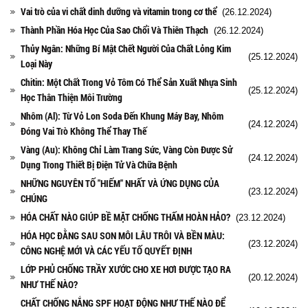
Vai trò của vi chất dinh dưỡng và vitamin trong cơ thể
(26.12.2024)
Thành Phần Hóa Học Của Sao Chổi Và Thiên Thạch
(26.12.2024)
Thủy Ngân: Những Bí Mật Chết Người Của Chất Lỏng Kim
(25.12.2024)
Loại Này
Chitin: Một Chất Trong Vỏ Tôm Có Thể Sản Xuất Nhựa Sinh
(25.12.2024)
Học Thân Thiện Môi Trường
Nhôm (Al): Từ Vỏ Lon Soda Đến Khung Máy Bay, Nhôm
(24.12.2024)
Đóng Vai Trò Không Thể Thay Thế
Vàng (Au): Không Chỉ Làm Trang Sức, Vàng Còn Được Sử
(24.12.2024)
Dụng Trong Thiết Bị Điện Tử Và Chữa Bệnh
NHỮNG NGUYÊN TỐ "HIẾM" NHẤT VÀ ỨNG DỤNG CỦA
(23.12.2024)
CHÚNG
HÓA CHẤT NÀO GIÚP BỀ MẶT CHỐNG THẤM HOÀN HẢO?
(23.12.2024)
HÓA HỌC ĐẰNG SAU SON MÔI LÂU TRÔI VÀ BỀN MÀU:
(23.12.2024)
CÔNG NGHỆ MỚI VÀ CÁC YẾU TỐ QUYẾT ĐỊNH
LỚP PHỦ CHỐNG TRẦY XƯỚC CHO XE HƠI ĐƯỢC TẠO RA
(20.12.2024)
NHƯ THẾ NÀO?
CHẤT CHỐNG NẮNG SPF HOẠT ĐỘNG NHƯ THẾ NÀO ĐỂ