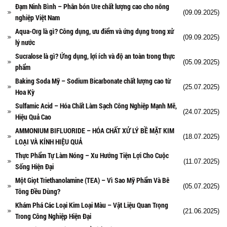
Đạm Ninh Bình – Phân bón Ure chất lượng cao cho nông
(09.09.2025)
nghiệp Việt Nam
Aqua-Org là gì? Công dụng, ưu điểm và ứng dụng trong xử
(09.09.2025)
lý nước
Sucralose là gì? Ứng dụng, lợi ích và độ an toàn trong thực
(05.09.2025)
phẩm
Baking Soda Mỹ – Sodium Bicarbonate chất lượng cao từ
(25.07.2025)
Hoa Kỳ
Sulfamic Acid – Hóa Chất Làm Sạch Công Nghiệp Mạnh Mẽ,
(24.07.2025)
Hiệu Quả Cao
AMMONIUM BIFLUORIDE – HÓA CHẤT XỬ LÝ BỀ MẶT KIM
(18.07.2025)
LOẠI VÀ KÍNH HIỆU QUẢ
Thực Phẩm Tự Làm Nóng – Xu Hướng Tiện Lợi Cho Cuộc
(11.07.2025)
Sống Hiện Đại
Một Giọt Triethanolamine (TEA) – Vì Sao Mỹ Phẩm Và Bê
(05.07.2025)
Tông Đều Dùng?
Khám Phá Các Loại Kim Loại Màu – Vật Liệu Quan Trọng
(21.06.2025)
Trong Công Nghiệp Hiện Đại