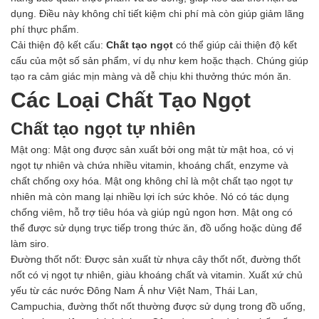
Hóa chất khác
dụng. Điều này không chỉ tiết kiệm chi phí mà còn giúp giảm lãng
Giới Thiệu
phí thực phẩm.
Đối tác
Cải thiện độ kết cấu:
Chất tạo ngọt
có thể giúp cải thiện độ kết
Quy trình sản xuất
cấu của một số sản phẩm, ví dụ như kem hoặc thạch. Chúng giúp
Tin tức
tạo ra cảm giác mịn màng và dễ chịu khi thưởng thức món ăn.
VMC GROUP
Các Loại Chất Tạo Ngọt
Ngành Hóa Chất
Tẩy Rửa Diệt Khuẩn
Chất tạo ngọt tự nhiên
Ngành Thực Phẩm
Mật ong: Mật ong được sản xuất bởi ong mật từ mật hoa, có vị
Ngành Nông Nghiệp
ngọt tự nhiên và chứa nhiều vitamin, khoáng chất, enzyme và
Ngành Thủy Sản
chất chống oxy hóa. Mật ong không chỉ là một chất tạo ngọt tự
Ngành Môi Trường
nhiên mà còn mang lại nhiều lợi ích sức khỏe. Nó có tác dụng
Ngành Nhựa
chống viêm, hỗ trợ tiêu hóa và giúp ngủ ngon hơn. Mật ong có
Ngành Xây Dựng
thể được sử dụng trực tiếp trong thức ăn, đồ uống hoặc dùng để
Ngành Cao Su
làm siro.
Ngành Xi Mạ
Đường thốt nốt: Được sản xuất từ nhựa cây thốt nốt, đường thốt
Ngành Thủy Tinh
nốt có vị ngọt tự nhiên, giàu khoáng chất và vitamin. Xuất xứ chủ
Ngành Dệt Nhuộm
yếu từ các nước Đông Nam Á như Việt Nam, Thái Lan,
Ngành Sơn
Campuchia, đường thốt nốt thường được sử dụng trong đồ uống,
Ngành In Ấn Bao Bì