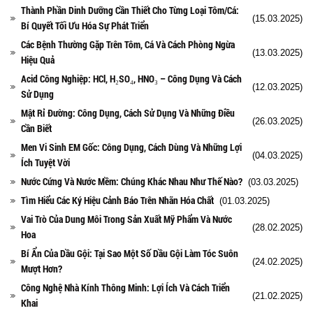
Thành Phần Dinh Dưỡng Cần Thiết Cho Từng Loại Tôm/Cá:
(15.03.2025)
Bí Quyết Tối Ưu Hóa Sự Phát Triển
Các Bệnh Thường Gặp Trên Tôm, Cá Và Cách Phòng Ngừa
(13.03.2025)
Hiệu Quả
Acid Công Nghiệp: HCl, H₂SO₄, HNO₃ – Công Dụng Và Cách
(12.03.2025)
Sử Dụng
Mật Rỉ Đường: Công Dụng, Cách Sử Dụng Và Những Điều
(26.03.2025)
Cần Biết
Men Vi Sinh EM Gốc: Công Dụng, Cách Dùng Và Những Lợi
(04.03.2025)
Ích Tuyệt Vời
Nước Cứng Và Nước Mềm: Chúng Khác Nhau Như Thế Nào?
(03.03.2025)
Tìm Hiểu Các Ký Hiệu Cảnh Báo Trên Nhãn Hóa Chất
(01.03.2025)
Vai Trò Của Dung Môi Trong Sản Xuất Mỹ Phẩm Và Nước
(28.02.2025)
Hoa
Bí Ẩn Của Dầu Gội: Tại Sao Một Số Dầu Gội Làm Tóc Suôn
(24.02.2025)
Mượt Hơn?
Công Nghệ Nhà Kính Thông Minh: Lợi Ích Và Cách Triển
(21.02.2025)
Khai