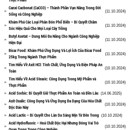
Canxi Cacbonat (CaCO3) – Thành Phần Vạn Năng Trong Đời
(11.10.2024)
Sống và Công Nghiệp
Khám Phá Các Loại Phân Bón Phổ Biến – Bí Quyết Chăm
(11.10.2024)
Sóc Hiệu Quả Cho Mọi Loại Cây Trồng
Butyl Axetat – Dung Môi Đa Năng Cho Ngành Công Nghiệp
(11.10.2024)
Hiện Đại
Bicar Food: Khám Phá Ứng Dụng Và Lợi Ích Của Bicar Food
(11.10.2024)
25kg Trong Ngành Thực Phẩm
Tìm Hiểu Về Axit HCl: Tính Chất, Ứng Dụng Và Biện Pháp An
(10.10.2024)
Toàn
Tìm Hiểu Về Acid Stearic: Công Dụng Trong Mỹ Phẩm và
(10.10.2024)
Thực Phẩm
Acid Sorbic: Bí Quyết Giữ Thực Phẩm An Toàn và Bền Lâu
(14.06.2025)
Axit Oxalic: Công Dụng Và Ứng Dụng Đa Dạng Của Hóa Chất
(10.10.2024)
Độc Đáo Này
Acid Lactic – Bí Quyết Cho Làn Da Sáng Mịn Từ Bên Trong
(10.10.2024)
Acid Hydrofluoric – Hoá Chất Độc Hại Nhưng Đóng Vai Trò
(10.10.2024)
Quan Trọng Trong Công Nghiệp