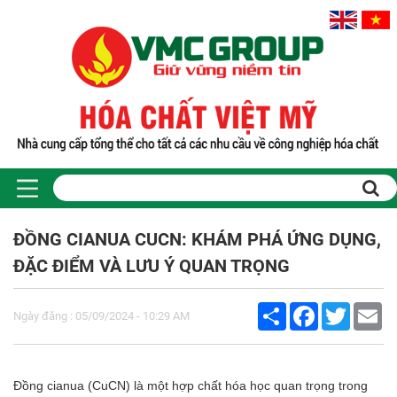
Trang chủ
Sản phẩm
ĐỒNG CIANUA CUCN: KHÁM PHÁ ỨNG DỤNG,
PHỤ GIA THỰC PHẨM
ĐẶC ĐIỂM VÀ LƯU Ý QUAN TRỌNG
Tinh bột biến tính
Màu thực phẩm
Share
Facebook
Twitter
Em
Hương liệu thực phẩm
Ngày đăng : 05/09/2024 - 10:29 AM
Chất phụ gia điều vị tạo ngọt
Chất phụ gia oxy hóa giữ màu
Chất phụ gia nhũ hóa làm dày
Đồng cianua (CuCN) là một hợp chất hóa học quan trọng trong
Chất phụ gia chống đông vón