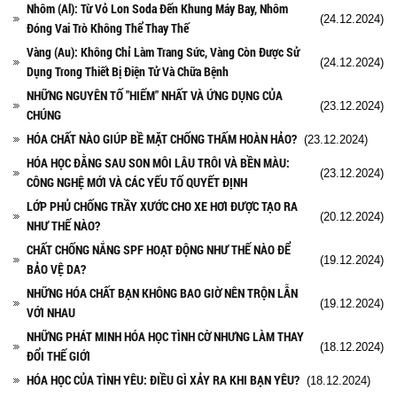
Nhôm (Al): Từ Vỏ Lon Soda Đến Khung Máy Bay, Nhôm
(24.12.2024)
Đóng Vai Trò Không Thể Thay Thế
Vàng (Au): Không Chỉ Làm Trang Sức, Vàng Còn Được Sử
(24.12.2024)
Dụng Trong Thiết Bị Điện Tử Và Chữa Bệnh
NHỮNG NGUYÊN TỐ "HIẾM" NHẤT VÀ ỨNG DỤNG CỦA
(23.12.2024)
CHÚNG
HÓA CHẤT NÀO GIÚP BỀ MẶT CHỐNG THẤM HOÀN HẢO?
(23.12.2024)
HÓA HỌC ĐẰNG SAU SON MÔI LÂU TRÔI VÀ BỀN MÀU:
(23.12.2024)
CÔNG NGHỆ MỚI VÀ CÁC YẾU TỐ QUYẾT ĐỊNH
LỚP PHỦ CHỐNG TRẦY XƯỚC CHO XE HƠI ĐƯỢC TẠO RA
(20.12.2024)
NHƯ THẾ NÀO?
CHẤT CHỐNG NẮNG SPF HOẠT ĐỘNG NHƯ THẾ NÀO ĐỂ
(19.12.2024)
BẢO VỆ DA?
NHỮNG HÓA CHẤT BẠN KHÔNG BAO GIỜ NÊN TRỘN LẪN
(19.12.2024)
VỚI NHAU
NHỮNG PHÁT MINH HÓA HỌC TÌNH CỜ NHƯNG LÀM THAY
(18.12.2024)
ĐỔI THẾ GIỚI
HÓA HỌC CỦA TÌNH YÊU: ĐIỀU GÌ XẢY RA KHI BẠN YÊU?
(18.12.2024)