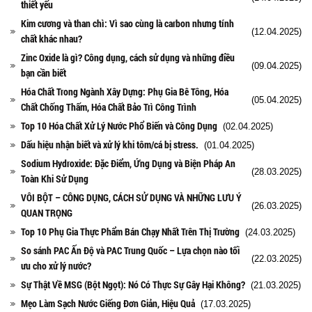
thiết yếu
Kim cương và than chì: Vì sao cùng là carbon nhưng tính
(12.04.2025)
chất khác nhau?
Zinc Oxide là gì? Công dụng, cách sử dụng và những điều
(09.04.2025)
bạn cần biết
Hóa Chất Trong Ngành Xây Dựng: Phụ Gia Bê Tông, Hóa
(05.04.2025)
Chất Chống Thấm, Hóa Chất Bảo Trì Công Trình
Top 10 Hóa Chất Xử Lý Nước Phổ Biến và Công Dụng
(02.04.2025)
Dấu hiệu nhận biết và xử lý khi tôm/cá bị stress.
(01.04.2025)
Sodium Hydroxide: Đặc Điểm, Ứng Dụng và Biện Pháp An
(28.03.2025)
Toàn Khi Sử Dụng
VÔI BỘT – CÔNG DỤNG, CÁCH SỬ DỤNG VÀ NHỮNG LƯU Ý
(26.03.2025)
QUAN TRỌNG
Top 10 Phụ Gia Thực Phẩm Bán Chạy Nhất Trên Thị Trường
(24.03.2025)
So sánh PAC Ấn Độ và PAC Trung Quốc – Lựa chọn nào tối
(22.03.2025)
ưu cho xử lý nước?
Sự Thật Về MSG (Bột Ngọt): Nó Có Thực Sự Gây Hại Không?
(21.03.2025)
Mẹo Làm Sạch Nước Giếng Đơn Giản, Hiệu Quả
(17.03.2025)