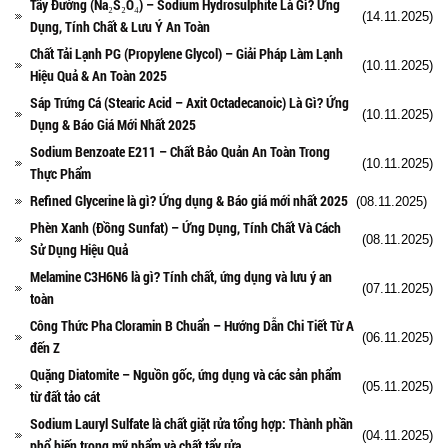
Tẩy Đường (Na₂S₂O₄) – Sodium Hydrosulphite Là Gì? Ứng
(14.11.2025)
Dụng, Tính Chất & Lưu Ý An Toàn
Chất Tải Lạnh PG (Propylene Glycol) – Giải Pháp Làm Lạnh
(10.11.2025)
Hiệu Quả & An Toàn 2025
Sáp Trứng Cá (Stearic Acid – Axit Octadecanoic) Là Gì? Ứng
(10.11.2025)
Dụng & Báo Giá Mới Nhất 2025
Sodium Benzoate E211 – Chất Bảo Quản An Toàn Trong
(10.11.2025)
Thực Phẩm
Refined Glycerine là gì? Ứng dụng & Báo giá mới nhất 2025
(08.11.2025)
Phèn Xanh (Đồng Sunfat) – Ứng Dụng, Tính Chất Và Cách
(08.11.2025)
Sử Dụng Hiệu Quả
Melamine C3H6N6 là gì? Tính chất, ứng dụng và lưu ý an
(07.11.2025)
toàn
Công Thức Pha Cloramin B Chuẩn – Hướng Dẫn Chi Tiết Từ A
(06.11.2025)
đến Z
Quặng Diatomite – Nguồn gốc, ứng dụng và các sản phẩm
(05.11.2025)
từ đất tảo cát
Sodium Lauryl Sulfate là chất giặt rửa tổng hợp: Thành phần
(04.11.2025)
phổ biến trong mỹ phẩm và chất tẩy rửa