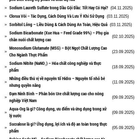
Sodium Laureth Sulfate trong Dầu Gội Đầu: Tốt Hay Có Hại?
(04.11.2025)
Clorua Vôi – Tác Dụng, Cách Dùng Và Lưu Ý Khi Sử Dụng
(03.11.2025)
Sorbitol Lỏng – Liều Dùng & Cách Dùng An Toàn, Hiệu Quả
(03.11.2025)
Sodium Bicarbonate (Xue Hua – Feed Grade 99%) – Phụ gia
(02.10.2025)
chăn nuôi chất lượng cao
Monosodium Glutamate (MSG) – Bột Ngọt Chất Lượng Cao
(23.09.2025)
Cho Ngành Thực Phẩm
Sodium Nitrite (NaNO₂) – Hóa chất công nghiệp và thực
(18.09.2025)
phẩm
Những điều thú vị về nguyên tố Hidro – Nguyên tố nhỏ bé
(11.09.2025)
nhưng quyền năng
Đạm Ninh Bình – Phân bón Ure chất lượng cao cho nông
(09.09.2025)
nghiệp Việt Nam
Aqua-Org là gì? Công dụng, ưu điểm và ứng dụng trong xử
(09.09.2025)
lý nước
Sucralose là gì? Ứng dụng, lợi ích và độ an toàn trong thực
(05.09.2025)
phẩm