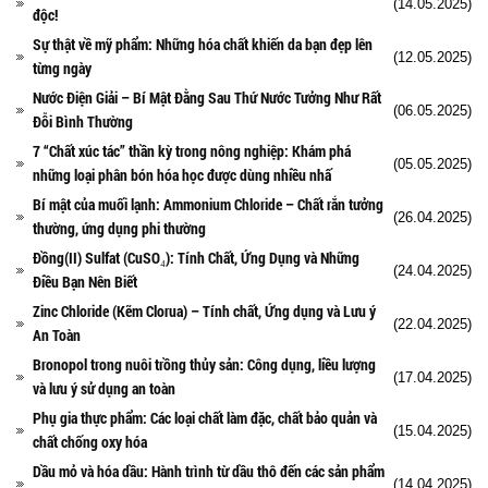
(14.05.2025)
độc!
Sự thật về mỹ phẩm: Những hóa chất khiến da bạn đẹp lên
(12.05.2025)
từng ngày
Nước Điện Giải – Bí Mật Đằng Sau Thứ Nước Tưởng Như Rất
(06.05.2025)
Đỗi Bình Thường
7 “Chất xúc tác” thần kỳ trong nông nghiệp: Khám phá
(05.05.2025)
những loại phân bón hóa học được dùng nhiều nhấ
Bí mật của muối lạnh: Ammonium Chloride – Chất rắn tưởng
(26.04.2025)
thường, ứng dụng phi thường
Đồng(II) Sulfat (CuSO₄): Tính Chất, Ứng Dụng và Những
(24.04.2025)
Điều Bạn Nên Biết
Zinc Chloride (Kẽm Clorua) – Tính chất, Ứng dụng và Lưu ý
(22.04.2025)
An Toàn
Bronopol trong nuôi trồng thủy sản: Công dụng, liều lượng
(17.04.2025)
và lưu ý sử dụng an toàn
Phụ gia thực phẩm: Các loại chất làm đặc, chất bảo quản và
(15.04.2025)
chất chống oxy hóa
Dầu mỏ và hóa dầu: Hành trình từ dầu thô đến các sản phẩm
(14.04.2025)