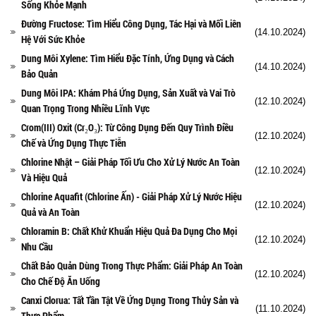
Sống Khỏe Mạnh
Đường Fructose: Tìm Hiểu Công Dụng, Tác Hại và Mối Liên
(14.10.2024)
Hệ Với Sức Khỏe
Dung Môi Xylene: Tìm Hiểu Đặc Tính, Ứng Dụng và Cách
(14.10.2024)
Bảo Quản
Dung Môi IPA: Khám Phá Ứng Dụng, Sản Xuất và Vai Trò
(12.10.2024)
Quan Trọng Trong Nhiều Lĩnh Vực
Crom(III) Oxit (Cr₂O₃): Từ Công Dụng Đến Quy Trình Điều
(12.10.2024)
Chế và Ứng Dụng Thực Tiễn
Chlorine Nhật – Giải Pháp Tối Ưu Cho Xử Lý Nước An Toàn
(12.10.2024)
Và Hiệu Quả
Chlorine Aquafit (Chlorine Ấn) - Giải Pháp Xử Lý Nước Hiệu
(12.10.2024)
Quả và An Toàn
Chloramin B: Chất Khử Khuẩn Hiệu Quả Đa Dụng Cho Mọi
(12.10.2024)
Nhu Cầu
Chất Bảo Quản Dùng Trong Thực Phẩm: Giải Pháp An Toàn
(12.10.2024)
Cho Chế Độ Ăn Uống
Canxi Clorua: Tất Tần Tật Về Ứng Dụng Trong Thủy Sản và
(11.10.2024)
Thực Phẩm