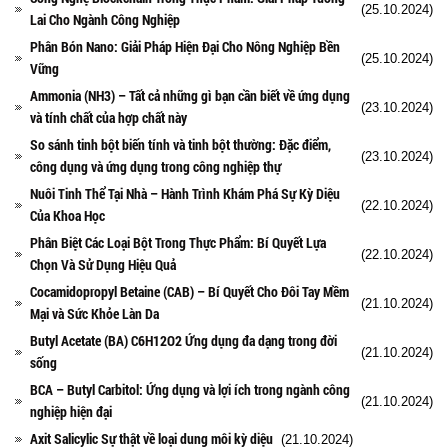
(25.10.2024)
Lai Cho Ngành Công Nghiệp
Phân Bón Nano: Giải Pháp Hiện Đại Cho Nông Nghiệp Bền
(25.10.2024)
Vững
Ammonia (NH3) – Tất cả những gì bạn cần biết về ứng dụng
(23.10.2024)
và tính chất của hợp chất này
So sánh tinh bột biến tính và tinh bột thường: Đặc điểm,
(23.10.2024)
công dụng và ứng dụng trong công nghiệp thự
Nuôi Tinh Thể Tại Nhà – Hành Trình Khám Phá Sự Kỳ Diệu
(22.10.2024)
Của Khoa Học
Phân Biệt Các Loại Bột Trong Thực Phẩm: Bí Quyết Lựa
(22.10.2024)
Chọn Và Sử Dụng Hiệu Quả
Cocamidopropyl Betaine (CAB) – Bí Quyết Cho Đôi Tay Mềm
(21.10.2024)
Mại và Sức Khỏe Làn Da
Butyl Acetate (BA) C6H12O2 Ứng dụng đa dạng trong đời
(21.10.2024)
sống
BCA – Butyl Carbitol: Ứng dụng và lợi ích trong ngành công
(21.10.2024)
nghiệp hiện đại
Axit Salicylic Sự thật về loại dung môi kỳ diệu
(21.10.2024)