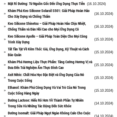
Mật Rỉ Đường: Từ Nguồn Gốc Đến Ứng Dụng Thực Tiễn
(16.10.2024)
Khám Phá Keo Silicone Solarsil S501: Giải Pháp Hoàn Hảo
(16.10.2024)
Cho Xây Dựng và Chống Thấm
Keo Silicone Shinetsu – Giải Pháp Hoàn Hảo Chịu Nhiệt,
(16.10.2024)
Chống Thấm và Đàn Hồi Cao cho Mọi Ứng Dụng Cô
Keo Silicone Apollo – Giải Pháp Toàn Diện Cho Mọi Công
(15.10.2024)
Trình Xây Dựng
Tất Tần Tật Về Kẽm Thỏi: Giá, Ứng Dụng, Kỹ Thuật và Cách
(15.10.2024)
Bảo Quản
Khám Phá Hương Liệu Thực Phẩm: Tăng Cường Hương Vị và
(15.10.2024)
Đưa Đến Trải Nghiệm Ẩm Thực Đỉnh Cao
Axit Nitric: Chất Hóa Học Đặc Biệt và Ứng Dụng Của Nó
(15.10.2024)
Trong Cuộc Sống
Ethanol: Khám Phá Công Dụng Và Vai Trò Của Nó Trong
(15.10.2024)
Cuộc Sống Hàng Ngày
Đường Lactose: Hiểu Rõ Hơn Về Thành Phần Tự Nhiên
(14.10.2024)
Trong Sữa Và Những Tác Động Đến Sức Khỏe
Đường Isomalt: Giải Pháp Ngọt Ngào Không Calo Cho Cuộc
(14.10.2024)