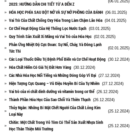
(06.01.2025)
2025: HƯỚNG DẪN CHI TIẾT TỪ A ĐẾN Z
HÓA HỌC PHÍA SAU BỘT NỞ VÀ SỰ NỞ PHỒNG CỦA BÁNH
(06.01.2025)
Vai Trò Của Chất Chống Oxy Hóa Trong Làm Chậm Lão Hóa
(04.01.2025)
Cơ Chế Hoạt Động Của Hệ Thống Lọc Nước Sạch
(03.01.2025)
Quy Trình Sản Xuất Xi Măng và Vai Trò của Hóa Học
(02.01.2025)
Phản Ứng Nhiệt Độ Cực Đoan: Sự Nổ, Cháy, Và Đông Lạnh
(02.01.2025)
Tức Thì
Các Loại Thuốc Điều Trị Bệnh Phổ Biến và Cơ Chế Hoạt Động
(30.12.2024)
Hóa Chất Hiếm Có Giá Trị Đắt Hơn Vàng
(30.12.2024)
Các Nhà Hóa Học Nổi Tiếng và Những Đóng Góp Vĩ Đại
(27.12.2024)
Hiện Tượng Cực Quang – Vũ Điệu Huyền Bí Của Tự Nhiên
(27.12.2024)
Vai trò của vi chất dinh dưỡng và vitamin trong cơ thể
(26.12.2024)
Thành Phần Hóa Học Của Sao Chổi Và Thiên Thạch
(26.12.2024)
Thủy Ngân: Những Bí Mật Chết Người Của Chất Lỏng Kim
(25.12.2024)
Loại Này
Chitin: Một Chất Trong Vỏ Tôm Có Thể Sản Xuất Nhựa Sinh
(25.12.2024)
Học Thân Thiện Môi Trường