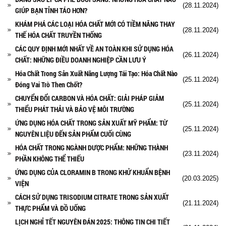
(28.11.2024)
GIÚP BẠN TỈNH TÁO HƠN?
KHÁM PHÁ CÁC LOẠI HÓA CHẤT MỚI CÓ TIỀM NĂNG THAY
(28.11.2024)
THẾ HÓA CHẤT TRUYỀN THỐNG
CÁC QUY ĐỊNH MỚI NHẤT VỀ AN TOÀN KHI SỬ DỤNG HÓA
(26.11.2024)
CHẤT: NHỮNG ĐIỀU DOANH NGHIỆP CẦN LƯU Ý
Hóa Chất Trong Sản Xuất Năng Lượng Tái Tạo: Hóa Chất Nào
(25.11.2024)
Đóng Vai Trò Then Chốt?
CHUYỂN ĐỔI CARBON VÀ HÓA CHẤT: GIẢI PHÁP GIẢM
(25.11.2024)
THIỂU PHÁT THẢI VÀ BẢO VỆ MÔI TRƯỜNG
ỨNG DỤNG HÓA CHẤT TRONG SẢN XUẤT MỸ PHẨM: TỪ
(25.11.2024)
NGUYÊN LIỆU ĐẾN SẢN PHẨM CUỐI CÙNG
HÓA CHẤT TRONG NGÀNH DƯỢC PHẨM: NHỮNG THÀNH
(23.11.2024)
PHẦN KHÔNG THỂ THIẾU
ỨNG DỤNG CỦA CLORAMIN B TRONG KHỬ KHUẨN BỆNH
(20.03.2025)
VIỆN
CÁCH SỬ DỤNG TRISODIUM CITRATE TRONG SẢN XUẤT
(21.11.2024)
THỰC PHẨM VÀ ĐỒ UỐNG
LỊCH NGHỈ TẾT NGUYÊN ĐÁN 2025: THÔNG TIN CHI TIẾT