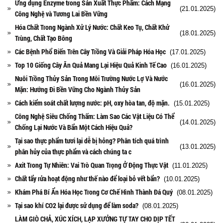
Ứng dụng Enzyme trong Sản Xuất Thực Phẩm: Cách Mạng
(21.01.2025)
Công Nghệ và Tương Lai Bền Vững
Hóa Chất Trong Ngành Xử Lý Nước: Chất Keo Tụ, Chất Khử
(18.01.2025)
Trùng, Chất Tạo Bông
Các Bệnh Phổ Biến Trên Cây Trồng Và Giải Pháp Hóa Học
(17.01.2025)
Top 10 Giống Cây Ăn Quả Mang Lại Hiệu Quả Kinh Tế Cao
(16.01.2025)
Nuôi Trồng Thủy Sản Trong Môi Trường Nước Lợ Và Nước
(16.01.2025)
Mặn: Hướng Đi Bền Vững Cho Ngành Thủy Sản
Cách kiểm soát chất lượng nước: pH, oxy hòa tan, độ mặn.
(15.01.2025)
Công Nghệ Siêu Chống Thấm: Làm Sao Các Vật Liệu Có Thể
(14.01.2025)
Chống Lại Nước Và Bẩn Một Cách Hiệu Quả?
Tại sao thực phẩm tươi lại dễ bị hỏng? Phân tích quá trình
(13.01.2025)
phân hủy của thực phẩm và cách chúng ta c
Axit Trong Tự Nhiên: Vai Trò Quan Trọng Ở Động Thực Vật
(11.01.2025)
Chất tẩy rửa hoạt động như thế nào để loại bỏ vết bẩn?
(10.01.2025)
Khám Phá Bí Ẩn Hóa Học Trong Cơ Chế Hình Thành Đá Quý
(08.01.2025)
Tại sao khí CO2 lại được sử dụng để làm soda?
(08.01.2025)
LÀM GIÒ CHẢ, XÚC XÍCH, LẠP XƯỞNG TỰ TAY CHO DỊP TẾT