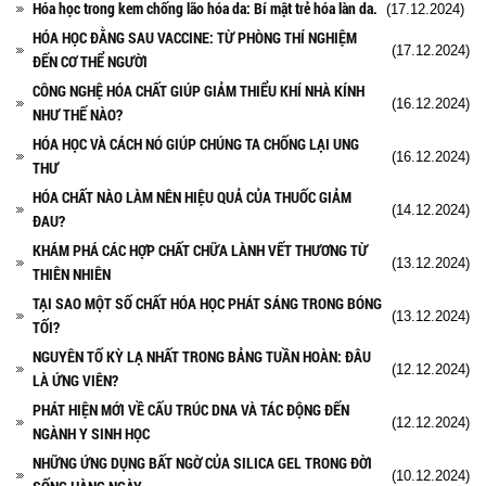
Hóa học trong kem chống lão hóa da: Bí mật trẻ hóa làn da.
(17.12.2024)
HÓA HỌC ĐẰNG SAU VACCINE: TỪ PHÒNG THÍ NGHIỆM
(17.12.2024)
ĐẾN CƠ THỂ NGƯỜI
CÔNG NGHỆ HÓA CHẤT GIÚP GIẢM THIỂU KHÍ NHÀ KÍNH
(16.12.2024)
NHƯ THẾ NÀO?
HÓA HỌC VÀ CÁCH NÓ GIÚP CHÚNG TA CHỐNG LẠI UNG
(16.12.2024)
THƯ
HÓA CHẤT NÀO LÀM NÊN HIỆU QUẢ CỦA THUỐC GIẢM
(14.12.2024)
ĐAU?
KHÁM PHÁ CÁC HỢP CHẤT CHỮA LÀNH VẾT THƯƠNG TỪ
(13.12.2024)
THIÊN NHIÊN
TẠI SAO MỘT SỐ CHẤT HÓA HỌC PHÁT SÁNG TRONG BÓNG
(13.12.2024)
TỐI?
NGUYÊN TỐ KỲ LẠ NHẤT TRONG BẢNG TUẦN HOÀN: ĐÂU
(12.12.2024)
LÀ ỨNG VIÊN?
PHÁT HIỆN MỚI VỀ CẤU TRÚC DNA VÀ TÁC ĐỘNG ĐẾN
(12.12.2024)
NGÀNH Y SINH HỌC
NHỮNG ỨNG DỤNG BẤT NGỜ CỦA SILICA GEL TRONG ĐỜI
(10.12.2024)