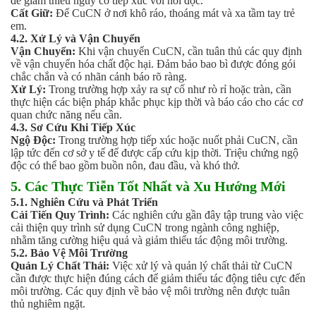
để giảm thiểu nguy cơ tiếp xúc với hơi độc.
Hóa chất khác
Cất Giữ:
Để CuCN ở nơi khô ráo, thoáng mát và xa tầm tay trẻ
Giới Thiệu
em.
4.2. Xử Lý và Vận Chuyển
Đối tác
Vận Chuyển:
Khi vận chuyển CuCN, cần tuân thủ các quy định
Quy trình sản xuất
về vận chuyển hóa chất độc hại. Đảm bảo bao bì được đóng gói
Tin tức
chắc chắn và có nhãn cảnh báo rõ ràng.
VMC GROUP
Xử Lý:
Trong trường hợp xảy ra sự cố như rò rỉ hoặc tràn, cần
thực hiện các biện pháp khắc phục kịp thời và báo cáo cho các cơ
Ngành Hóa Chất
quan chức năng nếu cần.
Tẩy Rửa Diệt Khuẩn
4.3. Sơ Cứu Khi Tiếp Xúc
Ngành Thực Phẩm
Ngộ Độc:
Trong trường hợp tiếp xúc hoặc nuốt phải CuCN, cần
Ngành Nông Nghiệp
lập tức đến cơ sở y tế để được cấp cứu kịp thời. Triệu chứng ngộ
Ngành Thủy Sản
độc có thể bao gồm buồn nôn, đau đầu, và khó thở.
Ngành Môi Trường
5. Các Thực Tiễn Tốt Nhất và Xu Hướng Mới
Ngành Nhựa
5.1. Nghiên Cứu và Phát Triển
Ngành Xây Dựng
Cải Tiến Quy Trình:
Các nghiên cứu gần đây tập trung vào việc
Ngành Cao Su
cải thiện quy trình sử dụng CuCN trong ngành công nghiệp,
nhằm tăng cường hiệu quả và giảm thiểu tác động môi trường.
Ngành Xi Mạ
5.2. Bảo Vệ Môi Trường
Ngành Thủy Tinh
Quản Lý Chất Thải:
Việc xử lý và quản lý chất thải từ CuCN
Ngành Dệt Nhuộm
cần được thực hiện đúng cách để giảm thiểu tác động tiêu cực đến
Ngành Sơn
môi trường. Các quy định về bảo vệ môi trường nên được tuân
thủ nghiêm ngặt.
Ngành In Ấn Bao Bì