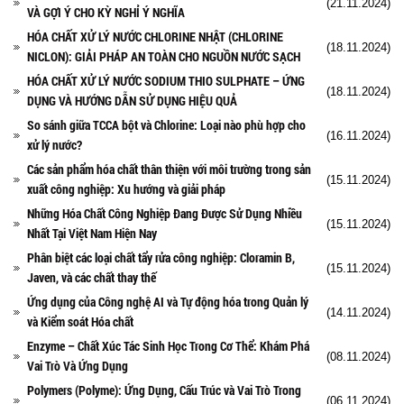
(21.11.2024)
VÀ GỢI Ý CHO KỲ NGHỈ Ý NGHĨA
HÓA CHẤT XỬ LÝ NƯỚC CHLORINE NHẬT (CHLORINE
(18.11.2024)
NICLON): GIẢI PHÁP AN TOÀN CHO NGUỒN NƯỚC SẠCH
HÓA CHẤT XỬ LÝ NƯỚC SODIUM THIO SULPHATE – ỨNG
(18.11.2024)
DỤNG VÀ HƯỚNG DẪN SỬ DỤNG HIỆU QUẢ
So sánh giữa TCCA bột và Chlorine: Loại nào phù hợp cho
(16.11.2024)
xử lý nước?
Các sản phẩm hóa chất thân thiện với môi trường trong sản
(15.11.2024)
xuất công nghiệp: Xu hướng và giải pháp
Những Hóa Chất Công Nghiệp Đang Được Sử Dụng Nhiều
(15.11.2024)
Nhất Tại Việt Nam Hiện Nay
Phân biệt các loại chất tẩy rửa công nghiệp: Cloramin B,
(15.11.2024)
Javen, và các chất thay thế
Ứng dụng của Công nghệ AI và Tự động hóa trong Quản lý
(14.11.2024)
và Kiểm soát Hóa chất
Enzyme – Chất Xúc Tác Sinh Học Trong Cơ Thể: Khám Phá
(08.11.2024)
Vai Trò Và Ứng Dụng
Polymers (Polyme): Ứng Dụng, Cấu Trúc và Vai Trò Trong
(06.11.2024)