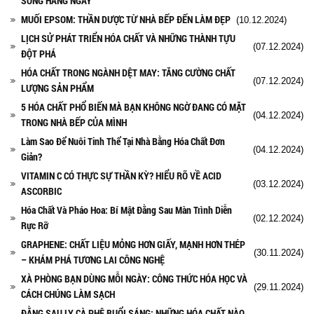
SỐNG HÀNG NGÀY
MUỐI EPSOM: THẦN DƯỢC TỪ NHÀ BẾP ĐẾN LÀM ĐẸP
(10.12.2024)
LỊCH SỬ PHÁT TRIỂN HÓA CHẤT VÀ NHỮNG THÀNH TỰU
(07.12.2024)
ĐỘT PHÁ
HÓA CHẤT TRONG NGÀNH DỆT MAY: TĂNG CƯỜNG CHẤT
(07.12.2024)
LƯỢNG SẢN PHẨM
5 HÓA CHẤT PHỔ BIẾN MÀ BẠN KHÔNG NGỜ ĐANG CÓ MẶT
(04.12.2024)
TRONG NHÀ BẾP CỦA MÌNH
Làm Sao Để Nuôi Tinh Thể Tại Nhà Bằng Hóa Chất Đơn
(04.12.2024)
Giản?
VITAMIN C CÓ THỰC SỰ THẦN KỲ? HIỂU RÕ VỀ ACID
(03.12.2024)
ASCORBIC
Hóa Chất Và Pháo Hoa: Bí Mật Đằng Sau Màn Trình Diễn
(02.12.2024)
Rực Rỡ
GRAPHENE: CHẤT LIỆU MỎNG HƠN GIẤY, MẠNH HƠN THÉP
(30.11.2024)
– KHÁM PHÁ TƯƠNG LAI CÔNG NGHỆ
XÀ PHÒNG BẠN DÙNG MỖI NGÀY: CÔNG THỨC HÓA HỌC VÀ
(29.11.2024)
CÁCH CHÚNG LÀM SẠCH
ĐẰNG SAU LY CÀ PHÊ BUỔI SÁNG: NHỮNG HÓA CHẤT NÀO