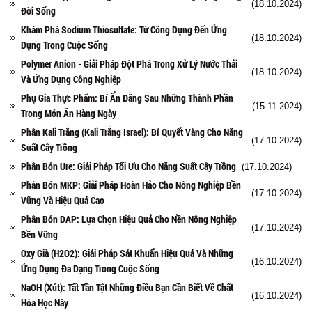
(18.10.2024)
Đời Sống
Khám Phá Sodium Thiosulfate: Từ Công Dụng Đến Ứng
(18.10.2024)
Dụng Trong Cuộc Sống
Polymer Anion - Giải Pháp Đột Phá Trong Xử Lý Nước Thải
(18.10.2024)
Và Ứng Dụng Công Nghiệp
Phụ Gia Thực Phẩm: Bí Ẩn Đằng Sau Những Thành Phần
(15.11.2024)
Trong Món Ăn Hàng Ngày
Phân Kali Trắng (Kali Trắng Israel): Bí Quyết Vàng Cho Năng
(17.10.2024)
Suất Cây Trồng
Phân Bón Ure: Giải Pháp Tối Ưu Cho Năng Suất Cây Trồng
(17.10.2024)
Phân Bón MKP: Giải Pháp Hoàn Hảo Cho Nông Nghiệp Bền
(17.10.2024)
Vững Và Hiệu Quả Cao
Phân Bón DAP: Lựa Chọn Hiệu Quả Cho Nền Nông Nghiệp
(17.10.2024)
Bền Vững
Oxy Già (H2O2): Giải Pháp Sát Khuẩn Hiệu Quả Và Những
(16.10.2024)
Ứng Dụng Đa Dạng Trong Cuộc Sống
NaOH (Xút): Tất Tần Tật Những Điều Bạn Cần Biết Về Chất
(16.10.2024)
Hóa Học Này