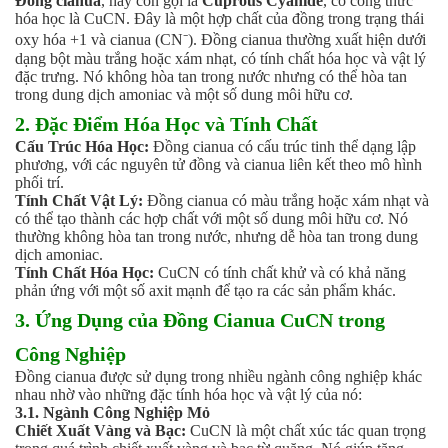
Đồng cianua
, hay còn gọi là
Cuprous Cyanide
, có công thức
Men vi sinh EM gốc
hóa học là CuCN. Đây là một hợp chất của đồng trong trạng thái
Bổ sung khoáng chất
oxy hóa +1 và cianua (CN⁻). Đồng cianua thường xuất hiện dưới
Bổ gan và giải độc gan
dạng bột màu trắng hoặc xám nhạt, có tính chất hóa học và vật lý
Phòng và trị bệnh
đặc trưng. Nó không hòa tan trong nước nhưng có thể hòa tan
trong dung dịch amoniac và một số dung môi hữu cơ.
Bổ sung dinh dưỡng tăng trọng
Hấp thụ khí độc Yucca
2. Đặc Điểm Hóa Học và Tính Chất
HÓA CHẤT XỬ LÝ NƯỚC
Cấu Trúc Hóa Học:
Đồng cianua có cấu trúc tinh thể dạng lập
Xử lý nước hồ bơi
phương, với các nguyên tử đồng và cianua liên kết theo mô hình
phối trí.
Xử lý nước sinh hoạt
Tính Chất Vật Lý:
Đồng cianua có màu trắng hoặc xám nhạt và
Xử lý nước thải
có thể tạo thành các hợp chất với một số dung môi hữu cơ. Nó
Xử lý nước giếng khoan
thường không hòa tan trong nước, nhưng dễ hòa tan trong dung
Xử lý nước khác
dịch amoniac.
DUNG MÔI CÔNG NGHIỆP
Tính Chất Hóa Học:
CuCN có tính chất khử và có khả năng
phản ứng với một số axit mạnh để tạo ra các sản phẩm khác.
Pha sơn nước
Pha sơn epoxy
3. Ứng Dụng của Đồng Cianua CuCN trong
Pha sơn dầu
Công Nghiệp
Pha sơn tĩnh điện
Đồng cianua được sử dụng trong nhiều ngành công nghiệp khác
Dung môi khác
nhau nhờ vào những đặc tính hóa học và vật lý của nó:
HƯƠNG LIỆU TINH DẦU
3.1. Ngành Công Nghiệp Mỏ
HÓA CHẤT CÔNG NGHIỆP
Chiết Xuất Vàng và Bạc:
CuCN là một chất xúc tác quan trọng