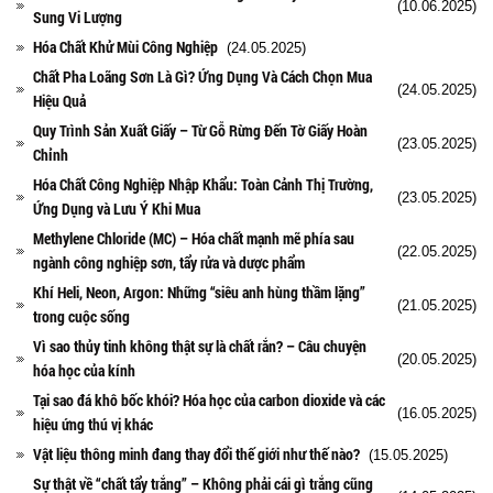
(10.06.2025)
Sung Vi Lượng
Hóa Chất Khử Mùi Công Nghiệp
(24.05.2025)
Chất Pha Loãng Sơn Là Gì? Ứng Dụng Và Cách Chọn Mua
(24.05.2025)
Hiệu Quả
Quy Trình Sản Xuất Giấy – Từ Gỗ Rừng Đến Tờ Giấy Hoàn
(23.05.2025)
Chỉnh
Hóa Chất Công Nghiệp Nhập Khẩu: Toàn Cảnh Thị Trường,
(23.05.2025)
Ứng Dụng và Lưu Ý Khi Mua
Methylene Chloride (MC) – Hóa chất mạnh mẽ phía sau
(22.05.2025)
ngành công nghiệp sơn, tẩy rửa và dược phẩm
Khí Heli, Neon, Argon: Những “siêu anh hùng thầm lặng”
(21.05.2025)
trong cuộc sống
Vì sao thủy tinh không thật sự là chất rắn? – Câu chuyện
(20.05.2025)
hóa học của kính
Tại sao đá khô bốc khói? Hóa học của carbon dioxide và các
(16.05.2025)
hiệu ứng thú vị khác
Vật liệu thông minh đang thay đổi thế giới như thế nào?
(15.05.2025)
Sự thật về “chất tẩy trắng” – Không phải cái gì trắng cũng