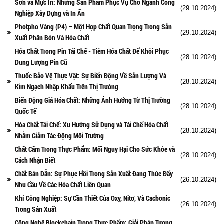
Sơn và Mực In: Những Sản Phẩm Phục Vụ Cho Ngành Công
(29.10.2024)
Nghiệp Xây Dựng và In Ấn
Photpho Vàng (P4) – Một Hợp Chất Quan Trọng Trong Sản
(29.10.2024)
Xuất Phân Bón Và Hóa Chất
Hóa Chất Trong Pin Tái Chế - Tiêm Hóa Chất Để Khôi Phục
(28.10.2024)
Dung Lượng Pin Cũ
Thuốc Bảo Vệ Thực Vật: Sự Biến Động Về Sản Lượng Và
(28.10.2024)
Kim Ngạch Nhập Khẩu Trên Thị Trường
Biến Động Giá Hóa Chất: Những Ảnh Hưởng Từ Thị Trường
(28.10.2024)
Quốc Tế
Hóa Chất Tái Chế: Xu Hướng Sử Dụng và Tái Chế Hóa Chất
(28.10.2024)
Nhằm Giảm Tác Động Môi Trường
Chất Cấm Trong Thực Phẩm: Mối Nguy Hại Cho Sức Khỏe và
(28.10.2024)
Cách Nhận Biết
Chất Bán Dẫn: Sự Phục Hồi Trong Sản Xuất Đang Thúc Đẩy
(26.10.2024)
Nhu Cầu Về Các Hóa Chất Liên Quan
Khí Công Nghiệp: Sự Cần Thiết Của Oxy, Nitơ, Và Cacbonic
(26.10.2024)
Trong Sản Xuất
Công Nghệ Blockchain Trong Thực Phẩm: Giải Pháp Tương