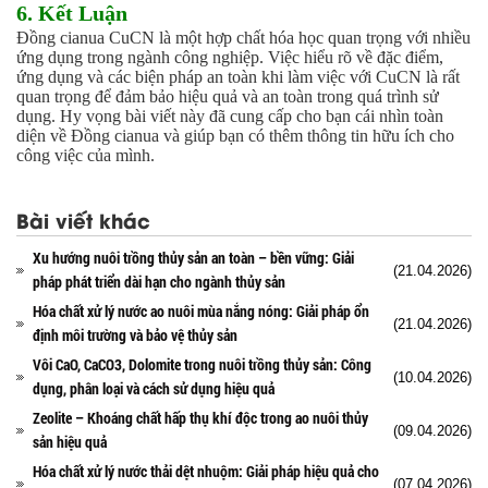
Ngành Gốm Sứ
6. Kết Luận
Ngành Gỗ
Đồng cianua CuCN là một hợp chất hóa học quan trọng với nhiều
Ngành Mỹ Phẩm
ứng dụng trong ngành công nghiệp. Việc hiểu rõ về đặc điểm,
ứng dụng và các biện pháp an toàn khi làm việc với CuCN là rất
Ngành Hóa Dầu
quan trọng để đảm bảo hiệu quả và an toàn trong quá trình sử
Ngành Giấy
dụng. Hy vọng bài viết này đã cung cấp cho bạn cái nhìn toàn
Liên hệ
diện về Đồng cianua và giúp bạn có thêm thông tin hữu ích cho
Tuyển dụng
công việc của mình.
Bài viết khác
Xu hướng nuôi trồng thủy sản an toàn – bền vững: Giải
(21.04.2026)
pháp phát triển dài hạn cho ngành thủy sản
Hóa chất xử lý nước ao nuôi mùa nắng nóng: Giải pháp ổn
(21.04.2026)
định môi trường và bảo vệ thủy sản
Vôi CaO, CaCO3, Dolomite trong nuôi trồng thủy sản: Công
(10.04.2026)
dụng, phân loại và cách sử dụng hiệu quả
Zeolite – Khoáng chất hấp thụ khí độc trong ao nuôi thủy
(09.04.2026)
sản hiệu quả
Hóa chất xử lý nước thải dệt nhuộm: Giải pháp hiệu quả cho
(07.04.2026)