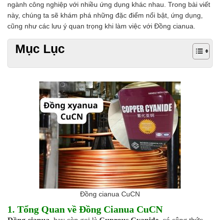
ngành công nghiệp với nhiều ứng dụng khác nhau. Trong bài viết
Chất phụ gia tạo cấu trúc
này, chúng ta sẽ khám phá những đặc điểm nổi bật, ứng dụng,
Chất phụ gia bảo quản
cũng như các lưu ý quan trọng khi làm việc với Đồng cianua.
Chất phụ gia nem giò chả
Chất phụ gia bún mì phở
Mục Lục
Chất phụ gia bánh kẹo kem
Chất phụ gia nước giải khát
Chất phụ gia xúc xích
Chất phụ gia nước mắm
Chất phụ gia rau củ quả
Chất phụ gia thạch rau câu
Chất phụ gia đậu hũ
HÓA CHẤT TẨY RỬA
Tẩy rửa công nghiệp
Tẩy rửa sinh hoạt
Tẩy rửa ô tô xe máy
Tẩy cáu cặn đường ống
Tẩy rửa khác
HÓA CHẤT THỦY SẢN
Đồng cianua CuCN
Hóa chất xử lý nước
1. Tổng Quan về Đồng Cianua CuCN
Men đường ruột