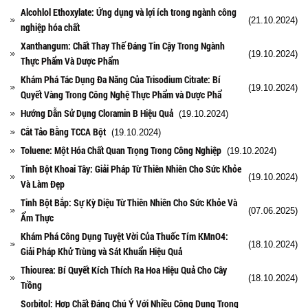
Alcohlol Ethoxylate: Ứng dụng và lợi ích trong ngành công
(21.10.2024)
nghiệp hóa chất
Xanthangum: Chất Thay Thế Đáng Tin Cậy Trong Ngành
(19.10.2024)
Thực Phẩm Và Dược Phẩm
Khám Phá Tác Dụng Đa Năng Của Trisodium Citrate: Bí
(19.10.2024)
Quyết Vàng Trong Công Nghệ Thực Phẩm và Dược Phẩ
Hướng Dẫn Sử Dụng Cloramin B Hiệu Quả
(19.10.2024)
Cắt Tảo Bằng TCCA Bột
(19.10.2024)
Toluene: Một Hóa Chất Quan Trọng Trong Công Nghiệp
(19.10.2024)
Tinh Bột Khoai Tây: Giải Pháp Từ Thiên Nhiên Cho Sức Khỏe
(19.10.2024)
Và Làm Đẹp
Tinh Bột Bắp: Sự Kỳ Diệu Từ Thiên Nhiên Cho Sức Khỏe Và
(07.06.2025)
Ẩm Thực
Khám Phá Công Dụng Tuyệt Vời Của Thuốc Tím KMnO4:
(18.10.2024)
Giải Pháp Khử Trùng và Sát Khuẩn Hiệu Quả
Thiourea: Bí Quyết Kích Thích Ra Hoa Hiệu Quả Cho Cây
(18.10.2024)
Trồng
Sorbitol: Hợp Chất Đáng Chú Ý Với Nhiều Công Dụng Trong