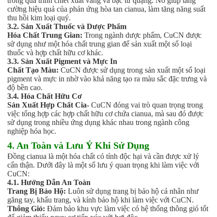
Axit
trong quá trình chiết xuất vàng và bạc từ quặng. Nó giúp tăng
cường hiệu quả của phản ứng hòa tan cianua, làm tăng năng suất
Hóa chất khác
thu hồi kim loại quý.
Kiềm
3.2. Sản Xuất Thuốc và Dược Phẩm
Muối
Hóa Chất Trung Gian:
Trong ngành dược phẩm, CuCN được
Kim loại màu
sử dụng như một hóa chất trung gian để sản xuất một số loại
thuốc và hợp chất hữu cơ khác.
Oxit kim loại
3.3. Sản Xuất Pigment và Mực In
HÓA CHẤT THÍ NGHIỆM
Chất Tạo Màu:
CuCN được sử dụng trong sản xuất một số loại
Hóa chất thí nghiệm
pigment và mực in nhờ vào khả năng tạo ra màu sắc đặc trưng và
Thiết bị phòng thí nghiệm
độ bền cao.
HÓA CHẤT NÔNG NGHIỆP
3.4. Hóa Chất Hữu Cơ
Sản Xuất Hợp Chất Cia-
CuCN đóng vai trò quan trọng trong
Nguyên liệu phân bón
việc tổng hợp các hợp chất hữu cơ chứa cianua, mà sau đó được
Chế phẩm sinh học
sử dụng trong nhiều ứng dụng khác nhau trong ngành công
Nguyên liệu chăn nuôi
nghiệp hóa học.
HÓA CHẤT XÂY DỰNG
4. An Toàn và Lưu Ý Khi Sử Dụng
Chống thấm sika
Đồng cianua là một hóa chất có tính độc hại và cần được xử lý
Silicone Dow Corning
cẩn thận. Dưới đây là một số lưu ý quan trọng khi làm việc với
Silicone KCC
CuCN:
Silicone Apollo
4.1. Hướng Dẫn An Toàn
Trang Bị Bảo Hộ:
Luôn sử dụng trang bị bảo hộ cá nhân như
Silicone Kingbond
găng tay, khẩu trang, và kính bảo hộ khi làm việc với CuCN.
Silicone Shinetsu
Thông Gió:
Đảm bảo khu vực làm việc có hệ thống thông gió tốt
Keo Silicone