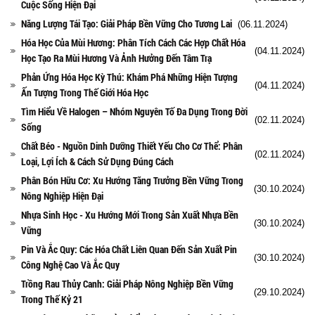
Cuộc Sống Hiện Đại
Năng Lượng Tái Tạo: Giải Pháp Bền Vững Cho Tương Lai
(06.11.2024)
Hóa Học Của Mùi Hương: Phân Tích Cách Các Hợp Chất Hóa
(04.11.2024)
Học Tạo Ra Mùi Hương Và Ảnh Hưởng Đến Tâm Trạ
Phản Ứng Hóa Học Kỳ Thú: Khám Phá Những Hiện Tượng
(04.11.2024)
Ấn Tượng Trong Thế Giới Hóa Học
Tìm Hiểu Về Halogen – Nhóm Nguyên Tố Đa Dụng Trong Đời
(02.11.2024)
Sống
Chất Béo - Nguồn Dinh Dưỡng Thiết Yếu Cho Cơ Thể: Phân
(02.11.2024)
Loại, Lợi Ích & Cách Sử Dụng Đúng Cách
Phân Bón Hữu Cơ: Xu Hướng Tăng Trưởng Bền Vững Trong
(30.10.2024)
Nông Nghiệp Hiện Đại
Nhựa Sinh Học - Xu Hướng Mới Trong Sản Xuất Nhựa Bền
(30.10.2024)
Vững
Pin Và Ắc Quy: Các Hóa Chất Liên Quan Đến Sản Xuất Pin
(30.10.2024)
Công Nghệ Cao Và Ắc Quy
Trồng Rau Thủy Canh: Giải Pháp Nông Nghiệp Bền Vững
(29.10.2024)
Trong Thế Kỷ 21