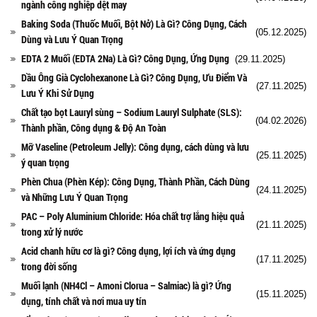
ngành công nghiệp dệt may
Baking Soda (Thuốc Muối, Bột Nở) Là Gì? Công Dụng, Cách
(05.12.2025)
Dùng và Lưu Ý Quan Trọng
EDTA 2 Muối (EDTA 2Na) Là Gì? Công Dụng, Ứng Dụng
(29.11.2025)
Dầu Ông Già Cyclohexanone Là Gì? Công Dụng, Ưu Điểm Và
(27.11.2025)
Lưu Ý Khi Sử Dụng
Chất tạo bọt Lauryl sùng – Sodium Lauryl Sulphate (SLS):
(04.02.2026)
Thành phần, Công dụng & Độ An Toàn
Mỡ Vaseline (Petroleum Jelly): Công dụng, cách dùng và lưu
(25.11.2025)
ý quan trọng
Phèn Chua (Phèn Kép): Công Dụng, Thành Phần, Cách Dùng
(24.11.2025)
và Những Lưu Ý Quan Trọng
PAC – Poly Aluminium Chloride: Hóa chất trợ lắng hiệu quả
(21.11.2025)
trong xử lý nước
Acid chanh hữu cơ là gì? Công dụng, lợi ích và ứng dụng
(17.11.2025)
trong đời sống
Muối lạnh (NH4Cl – Amoni Clorua – Salmiac) là gì? Ứng
(15.11.2025)
dụng, tính chất và nơi mua uy tín