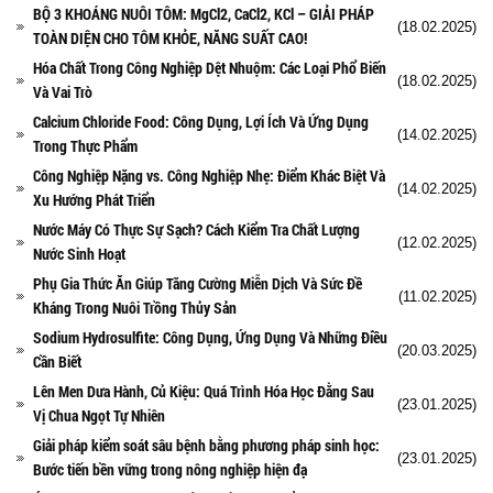
BỘ 3 KHOÁNG NUÔI TÔM: MgCl2, CaCl2, KCl – GIẢI PHÁP
(18.02.2025)
TOÀN DIỆN CHO TÔM KHỎE, NĂNG SUẤT CAO!
Hóa Chất Trong Công Nghiệp Dệt Nhuộm: Các Loại Phổ Biến
(18.02.2025)
Và Vai Trò
Calcium Chloride Food: Công Dụng, Lợi Ích Và Ứng Dụng
(14.02.2025)
Trong Thực Phẩm
Công Nghiệp Nặng vs. Công Nghiệp Nhẹ: Điểm Khác Biệt Và
(14.02.2025)
Xu Hướng Phát Triển
Nước Máy Có Thực Sự Sạch? Cách Kiểm Tra Chất Lượng
(12.02.2025)
Nước Sinh Hoạt
Phụ Gia Thức Ăn Giúp Tăng Cường Miễn Dịch Và Sức Đề
(11.02.2025)
Kháng Trong Nuôi Trồng Thủy Sản
Sodium Hydrosulfite: Công Dụng, Ứng Dụng Và Những Điều
(20.03.2025)
Cần Biết
Lên Men Dưa Hành, Củ Kiệu: Quá Trình Hóa Học Đằng Sau
(23.01.2025)
Vị Chua Ngọt Tự Nhiên
Giải pháp kiểm soát sâu bệnh bằng phương pháp sinh học:
(23.01.2025)
Bước tiến bền vững trong nông nghiệp hiện đạ