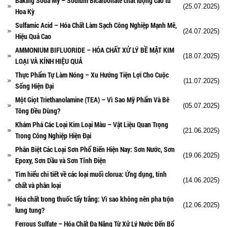
Baking Soda Mỹ – Sodium Bicarbonate chất lượng cao từ
(25.07.2025)
Hoa Kỳ
Sulfamic Acid – Hóa Chất Làm Sạch Công Nghiệp Mạnh Mẽ,
(24.07.2025)
Hiệu Quả Cao
AMMONIUM BIFLUORIDE – HÓA CHẤT XỬ LÝ BỀ MẶT KIM
(18.07.2025)
LOẠI VÀ KÍNH HIỆU QUẢ
Thực Phẩm Tự Làm Nóng – Xu Hướng Tiện Lợi Cho Cuộc
(11.07.2025)
Sống Hiện Đại
Một Giọt Triethanolamine (TEA) – Vì Sao Mỹ Phẩm Và Bê
(05.07.2025)
Tông Đều Dùng?
Khám Phá Các Loại Kim Loại Màu – Vật Liệu Quan Trọng
(21.06.2025)
Trong Công Nghiệp Hiện Đại
Phân Biệt Các Loại Sơn Phổ Biến Hiện Nay: Sơn Nước, Sơn
(19.06.2025)
Epoxy, Sơn Dầu và Sơn Tĩnh Điện
Tìm hiểu chi tiết về các loại muối clorua: Ứng dụng, tính
(14.06.2025)
chất và phân loại
Hóa chất trong thuốc tẩy trắng: Vì sao không nên pha trộn
(12.06.2025)
lung tung?
Ferrous Sulfate – Hóa Chất Đa Năng Từ Xử Lý Nước Đến Bổ