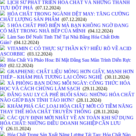
LỊCH SỬ PHÁT TRIỂN HÓA CHẤT VÀ NHỮNG THÀNH
TỰU ĐỘT PHÁ
(07.12.2024)
HÓA CHẤT TRONG NGÀNH DỆT MAY: TĂNG CƯỜNG
CHẤT LƯỢNG SẢN PHẨM
(07.12.2024)
5 HÓA CHẤT PHỔ BIẾN MÀ BẠN KHÔNG NGỜ ĐANG
CÓ MẶT TRONG NHÀ BẾP CỦA MÌNH
(04.12.2024)
Làm Sao Để Nuôi Tinh Thể Tại Nhà Bằng Hóa Chất Đơn
Giản?
(04.12.2024)
VITAMIN C CÓ THỰC SỰ THẦN KỲ? HIỂU RÕ VỀ ACID
ASCORBIC
(03.12.2024)
Hóa Chất Và Pháo Hoa: Bí Mật Đằng Sau Màn Trình Diễn Rực
Rỡ
(02.12.2024)
GRAPHENE: CHẤT LIỆU MỎNG HƠN GIẤY, MẠNH HƠN
THÉP – KHÁM PHÁ TƯƠNG LAI CÔNG NGHỆ
(30.11.2024)
XÀ PHÒNG BẠN DÙNG MỖI NGÀY: CÔNG THỨC HÓA
HỌC VÀ CÁCH CHÚNG LÀM SẠCH
(29.11.2024)
ĐẰNG SAU LY CÀ PHÊ BUỔI SÁNG: NHỮNG HÓA CHẤT
NÀO GIÚP BẠN TỈNH TÁO HƠN?
(28.11.2024)
KHÁM PHÁ CÁC LOẠI HÓA CHẤT MỚI CÓ TIỀM NĂNG
THAY THẾ HÓA CHẤT TRUYỀN THỐNG
(28.11.2024)
CÁC QUY ĐỊNH MỚI NHẤT VỀ AN TOÀN KHI SỬ DỤNG
HÓA CHẤT: NHỮNG ĐIỀU DOANH NGHIỆP CẦN LƯU
Ý
(26.11.2024)
Hóa Chất Trong Sản Xuất Năng Lượng Tái Tạo: Hóa Chất Nào