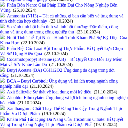
Phân Bón Nano: Giải Pháp Hiện Đại Cho Nông Nghiệp Bền
Vững
(25.10.2024)
Ammonia (NH3) – Tất cả những gì bạn cần biết về ứng dụng và
tính chất của hợp chất này
(23.10.2024)
So sánh tinh bột biến tính và tinh bột thường: Đặc điểm, công
dụng và ứng dụng trong công nghiệp thự
(23.10.2024)
Nuôi Tinh Thể Tại Nhà – Hành Trình Khám Phá Sự Kỳ Diệu Của
Khoa Học
(22.10.2024)
Phân Biệt Các Loại Bột Trong Thực Phẩm: Bí Quyết Lựa Chọn
Và Sử Dụng Hiệu Quả
(22.10.2024)
Cocamidopropyl Betaine (CAB) – Bí Quyết Cho Đôi Tay Mềm
Mại và Sức Khỏe Làn Da
(21.10.2024)
Butyl Acetate (BA) C6H12O2 Ứng dụng đa dạng trong đời
sống
(21.10.2024)
BCA – Butyl Carbitol: Ứng dụng và lợi ích trong ngành công
nghiệp hiện đại
(21.10.2024)
Axit Salicylic Sự thật về loại dung môi kỳ diệu
(21.10.2024)
Alcohlol Ethoxylate: Ứng dụng và lợi ích trong ngành công nghiệp
hóa chất
(21.10.2024)
Xanthangum: Chất Thay Thế Đáng Tin Cậy Trong Ngành Thực
Phẩm Và Dược Phẩm
(19.10.2024)
Khám Phá Tác Dụng Đa Năng Của Trisodium Citrate: Bí Quyết
Vàng Trong Công Nghệ Thực Phẩm và Dược Phẩ
(19.10.2024)