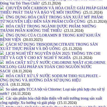
Đóng Vai Trò Then Chốt?
(25.11.2024)
CHUYỂN ĐỔI CARBON VÀ HÓA CHẤT: GIẢI PHÁP GIẢM
THIỂU PHÁT THẢI VÀ BẢO VỆ MÔI TRƯỜNG
(25.11.2024)
ỨNG DỤNG HÓA CHẤT TRONG SẢN XUẤT MỸ PHẨM:
TỪ NGUYÊN LIỆU ĐẾN SẢN PHẨM CUỐI CÙNG
(25.11.2024)
HÓA CHẤT TRONG NGÀNH DƯỢC PHẨM: NHỮNG
THÀNH PHẦN KHÔNG THỂ THIẾU
(23.11.2024)
ỨNG DỤNG CỦA CLORAMIN B TRONG KHỬ KHUẨN
BỆNH VIỆN
(20.03.2025)
CÁCH SỬ DỤNG TRISODIUM CITRATE TRONG SẢN
XUẤT THỰC PHẨM VÀ ĐỒ UỐNG
(21.11.2024)
LỊCH NGHỈ TẾT NGUYÊN ĐÁN 2025: THÔNG TIN CHI
TIẾT VÀ GỢI Ý CHO KỲ NGHỈ Ý NGHĨA
(21.11.2024)
HÓA CHẤT XỬ LÝ NƯỚC CHLORINE NHẬT (CHLORINE
NICLON): GIẢI PHÁP AN TOÀN CHO NGUỒN NƯỚC
SẠCH
(18.11.2024)
HÓA CHẤT XỬ LÝ NƯỚC SODIUM THIO SULPHATE –
ỨNG DỤNG VÀ HƯỚNG DẪN SỬ DỤNG HIỆU
QUẢ
(18.11.2024)
So sánh giữa TCCA bột và Chlorine: Loại nào phù hợp cho xử lý
nước?
(16.11.2024)
Các sản phẩm hóa chất thân thiện với môi trường trong sản xuất
công nghiệp: Xu hướng và giải pháp
(15.11.2024)