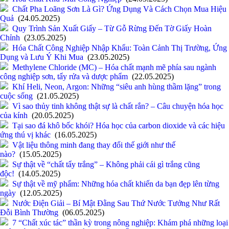
Chất Pha Loãng Sơn Là Gì? Ứng Dụng Và Cách Chọn Mua Hiệu
Quả
(24.05.2025)
Quy Trình Sản Xuất Giấy – Từ Gỗ Rừng Đến Tờ Giấy Hoàn
Chỉnh
(23.05.2025)
Hóa Chất Công Nghiệp Nhập Khẩu: Toàn Cảnh Thị Trường, Ứng
Dụng và Lưu Ý Khi Mua
(23.05.2025)
Methylene Chloride (MC) – Hóa chất mạnh mẽ phía sau ngành
công nghiệp sơn, tẩy rửa và dược phẩm
(22.05.2025)
Khí Heli, Neon, Argon: Những “siêu anh hùng thầm lặng” trong
cuộc sống
(21.05.2025)
Vì sao thủy tinh không thật sự là chất rắn? – Câu chuyện hóa học
của kính
(20.05.2025)
Tại sao đá khô bốc khói? Hóa học của carbon dioxide và các hiệu
ứng thú vị khác
(16.05.2025)
Vật liệu thông minh đang thay đổi thế giới như thế
nào?
(15.05.2025)
Sự thật về “chất tẩy trắng” – Không phải cái gì trắng cũng
độc!
(14.05.2025)
Sự thật về mỹ phẩm: Những hóa chất khiến da bạn đẹp lên từng
ngày
(12.05.2025)
Nước Điện Giải – Bí Mật Đằng Sau Thứ Nước Tưởng Như Rất
Đỗi Bình Thường
(06.05.2025)
7 “Chất xúc tác” thần kỳ trong nông nghiệp: Khám phá những loại