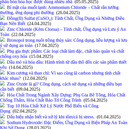
phân bón hóa học được dùng nhiều nhấ
(05.05.2025)
Bí mật của muối lạnh: Ammonium Chloride – Chất rắn tưởng
thường, ứng dụng phi thường
(26.04.2025)
Đồng(II) Sulfat (CuSO₄): Tính Chất, Ứng Dụng và Những Điều
Bạn Nên Biết
(24.04.2025)
Zinc Chloride (Kẽm Clorua) – Tính chất, Ứng dụng và Lưu ý An
Toàn
(22.04.2025)
Bronopol trong nuôi trồng thủy sản: Công dụng, liều lượng và lưu
ý sử dụng an toàn
(17.04.2025)
Phụ gia thực phẩm: Các loại chất làm đặc, chất bảo quản và chất
chống oxy hóa
(15.04.2025)
Dầu mỏ và hóa dầu: Hành trình từ dầu thô đến các sản phẩm thiết
yếu
(14.04.2025)
Kim cương và than chì: Vì sao cùng là carbon nhưng tính chất
khác nhau?
(12.04.2025)
Zinc Oxide là gì? Công dụng, cách sử dụng và những điều bạn
cần biết
(09.04.2025)
Hóa Chất Trong Ngành Xây Dựng: Phụ Gia Bê Tông, Hóa Chất
Chống Thấm, Hóa Chất Bảo Trì Công Trình
(05.04.2025)
Top 10 Hóa Chất Xử Lý Nước Phổ Biến và Công
Dụng
(02.04.2025)
Dấu hiệu nhận biết và xử lý khi tôm/cá bị stress.
(01.04.2025)
Sodium Hydroxide: Đặc Điểm, Ứng Dụng và Biện Pháp An Toàn
Khi Sử Dụng
(28.03.2025)