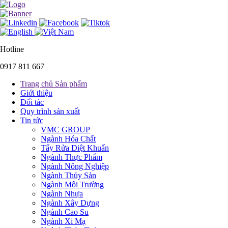
Hotline
0917 811 667
Trang chủ Sản phẩm
Giới thiệu
Đối tác
Quy trình sản xuất
Tin tức
VMC GROUP
Ngành Hóa Chất
Tẩy Rửa Diệt Khuẩn
Ngành Thực Phẩm
Ngành Nông Nghiệp
Ngành Thủy Sản
Ngành Môi Trường
Ngành Nhựa
Ngành Xây Dựng
Ngành Cao Su
Ngành Xi Mạ