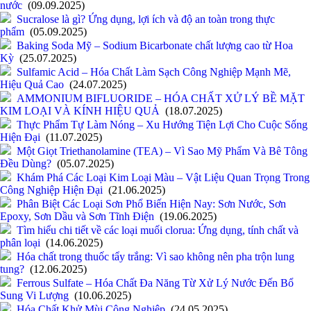
nước
(09.09.2025)
Sucralose là gì? Ứng dụng, lợi ích và độ an toàn trong thực
phẩm
(05.09.2025)
Baking Soda Mỹ – Sodium Bicarbonate chất lượng cao từ Hoa
Kỳ
(25.07.2025)
Sulfamic Acid – Hóa Chất Làm Sạch Công Nghiệp Mạnh Mẽ,
Hiệu Quả Cao
(24.07.2025)
AMMONIUM BIFLUORIDE – HÓA CHẤT XỬ LÝ BỀ MẶT
KIM LOẠI VÀ KÍNH HIỆU QUẢ
(18.07.2025)
Thực Phẩm Tự Làm Nóng – Xu Hướng Tiện Lợi Cho Cuộc Sống
Hiện Đại
(11.07.2025)
Một Giọt Triethanolamine (TEA) – Vì Sao Mỹ Phẩm Và Bê Tông
Đều Dùng?
(05.07.2025)
Khám Phá Các Loại Kim Loại Màu – Vật Liệu Quan Trọng Trong
Công Nghiệp Hiện Đại
(21.06.2025)
Phân Biệt Các Loại Sơn Phổ Biến Hiện Nay: Sơn Nước, Sơn
Epoxy, Sơn Dầu và Sơn Tĩnh Điện
(19.06.2025)
Tìm hiểu chi tiết về các loại muối clorua: Ứng dụng, tính chất và
phân loại
(14.06.2025)
Hóa chất trong thuốc tẩy trắng: Vì sao không nên pha trộn lung
tung?
(12.06.2025)
Ferrous Sulfate – Hóa Chất Đa Năng Từ Xử Lý Nước Đến Bổ
Sung Vi Lượng
(10.06.2025)
Hóa Chất Khử Mùi Công Nghiệp
(24.05.2025)