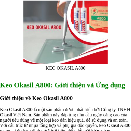
Hấp thụ khí độc Yucca
HÓA CHẤT XỬ LÝ NƯỚC
Xử lý nước hồ bơi
Xử lý nước sinh hoạt
Xử lý nước thải
Xử lý nước giếng khoan
Xử lý nước khác
DUNG MÔI CÔNG NGHIỆP
Pha sơn nước
Pha sơn epoxy
Pha sơn dầu
Pha sơn tĩnh điện
Dung môi khác
KEO OKASIL A800
HƯƠNG LIỆU TINH DẦU
HÓA CHẤT CÔNG NGHIỆP
Axit
Keo Okasil A800: Giới thiệu và Ứng dụng
Hóa chất khác
Kiềm
Giới thiệu về Keo Okasil A800
Muối
Kim loại màu
Oxit kim loại
Keo Okasil A800 là một sản phẩm được phát triển bởi Công ty TNHH
HÓA CHẤT THÍ NGHIỆM
Okasil Việt Nam. Sản phẩm này đáp ứng nhu cầu ngày càng cao của
Hóa chất thí nghiệm
người tiêu dùng về một loại keo dán hiệu quả, dễ sử dụng và an toàn.
Thiết bị phòng thí nghiệm
Với cấu trúc từ nhựa tổng hợp và phụ gia độc quyền, keo Okasil A800
HÓA CHẤT NÔNG NGHIỆP
mang lại độ bám dính vượt trội trên nhiều bề mặt khác nhau.