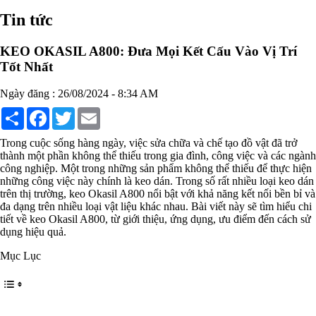
Chất phụ gia tạo cấu trúc
Tin tức
Chất phụ gia bảo quản
Chất phụ gia nem giò chả
Chất phụ gia bún mì phở
KEO OKASIL A800: Đưa Mọi Kết Cấu Vào Vị Trí
Chất phụ gia bánh kẹo kem
Tốt Nhất
Chất phụ gia nước giải khát
Chất phụ gia xúc xích
Ngày đăng : 26/08/2024 - 8:34 AM
Chất phụ gia nước mắm
Chất phụ gia rau củ quả
Share
Facebook
Twitter
Email
Chất phụ gia thạch rau câu
Chất phụ gia đậu hũ
Trong cuộc sống hàng ngày, việc sửa chữa và chế tạo đồ vật đã trở
HÓA CHẤT TẨY RỬA
thành một phần không thể thiếu trong gia đình, công việc và các ngành
Tẩy rửa công nghiệp
công nghiệp. Một trong những sản phẩm không thể thiếu để thực hiện
Tẩy rửa sinh hoạt
những công việc này chính là keo dán. Trong số rất nhiều loại keo dán
Tẩy rửa ô tô xe máy
trên thị trường, keo Okasil A800 nổi bật với khả năng kết nối bền bỉ và
Tẩy cáu cặn đường ống
đa dạng trên nhiều loại vật liệu khác nhau. Bài viết này sẽ tìm hiểu chi
Tẩy rửa khác
tiết về keo Okasil A800, từ giới thiệu, ứng dụng, ưu điểm đến cách sử
HÓA CHẤT THỦY SẢN
dụng hiệu quả.
Hóa chất xử lý nước
Men đường ruột
Mục Lục
Men vi sinh EM gốc
Bổ sung khoáng chất
Bổ gan và giải độc gan
Phòng và trị bệnh
Bổ sung dinh dưỡng tăng trọng