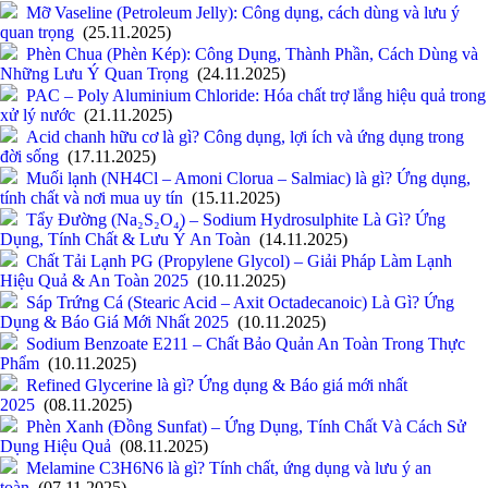
Mỡ Vaseline (Petroleum Jelly): Công dụng, cách dùng và lưu ý
quan trọng
(25.11.2025)
Phèn Chua (Phèn Kép): Công Dụng, Thành Phần, Cách Dùng và
Những Lưu Ý Quan Trọng
(24.11.2025)
PAC – Poly Aluminium Chloride: Hóa chất trợ lắng hiệu quả trong
xử lý nước
(21.11.2025)
Acid chanh hữu cơ là gì? Công dụng, lợi ích và ứng dụng trong
đời sống
(17.11.2025)
Muối lạnh (NH4Cl – Amoni Clorua – Salmiac) là gì? Ứng dụng,
tính chất và nơi mua uy tín
(15.11.2025)
Tẩy Đường (Na₂S₂O₄) – Sodium Hydrosulphite Là Gì? Ứng
Dụng, Tính Chất & Lưu Ý An Toàn
(14.11.2025)
Chất Tải Lạnh PG (Propylene Glycol) – Giải Pháp Làm Lạnh
Hiệu Quả & An Toàn 2025
(10.11.2025)
Sáp Trứng Cá (Stearic Acid – Axit Octadecanoic) Là Gì? Ứng
Dụng & Báo Giá Mới Nhất 2025
(10.11.2025)
Sodium Benzoate E211 – Chất Bảo Quản An Toàn Trong Thực
Phẩm
(10.11.2025)
Refined Glycerine là gì? Ứng dụng & Báo giá mới nhất
2025
(08.11.2025)
Phèn Xanh (Đồng Sunfat) – Ứng Dụng, Tính Chất Và Cách Sử
Dụng Hiệu Quả
(08.11.2025)
Melamine C3H6N6 là gì? Tính chất, ứng dụng và lưu ý an
toàn
(07.11.2025)