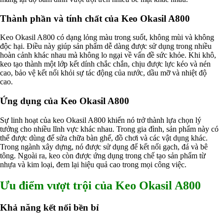
Nguyên liệu phân bón
Chế phẩm sinh học
Thành phần và tính chất của Keo Okasil A800
Nguyên liệu chăn nuôi
HÓA CHẤT XÂY DỰNG
Keo Okasil A800 có dạng lỏng màu trong suốt, không mùi và không
Chống thấm sika
độc hại. Điều này giúp sản phẩm dễ dàng được sử dụng trong nhiều
Silicone Dow Corning
hoàn cảnh khác nhau mà không lo ngại về vấn đề sức khỏe. Khi khô,
Silicone KCC
keo tạo thành một lớp kết dính chắc chắn, chịu được lực kéo và nén
Silicone Apollo
cao, bảo vệ kết nối khỏi sự tác động của nước, dầu mỡ và nhiệt độ
Silicone Kingbond
cao.
Silicone Shinetsu
Keo Silicone
Ứng dụng của Keo Okasil A800
Hóa chất khác
Giới Thiệu
Sự linh hoạt của keo Okasil A800 khiến nó trở thành lựa chọn lý
Đối tác
tưởng cho nhiều lĩnh vực khác nhau. Trong gia đình, sản phẩm này có
Quy trình sản xuất
thể được dùng để sửa chữa bàn ghế, đồ chơi và các vật dụng khác.
Tin tức
Trong ngành xây dựng, nó được sử dụng để kết nối gạch, đá và bê
VMC GROUP
tông. Ngoài ra, keo còn được ứng dụng trong chế tạo sản phẩm từ
Ngành Hóa Chất
nhựa và kim loại, đem lại hiệu quả cao trong mọi công việc.
Tẩy Rửa Diệt Khuẩn
Ngành Thực Phẩm
Ưu điểm vượt trội của Keo Okasil A800
Ngành Nông Nghiệp
Ngành Thủy Sản
Ngành Môi Trường
Khả năng kết nối bền bỉ
Ngành Nhựa
Ngành Xây Dựng