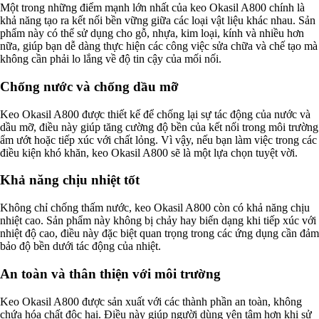
Một trong những điểm mạnh lớn nhất của keo Okasil A800 chính là
Ngành Cao Su
khả năng tạo ra kết nối bền vững giữa các loại vật liệu khác nhau. Sản
Ngành Xi Mạ
phẩm này có thể sử dụng cho gỗ, nhựa, kim loại, kính và nhiều hơn
Ngành Thủy Tinh
nữa, giúp bạn dễ dàng thực hiện các công việc sửa chữa và chế tạo mà
Ngành Dệt Nhuộm
không cần phải lo lắng về độ tin cậy của mối nối.
Ngành Sơn
Ngành In Ấn Bao Bì
Chống nước và chống dầu mỡ
Ngành Gốm Sứ
Ngành Gỗ
Ngành Mỹ Phẩm
Keo Okasil A800 được thiết kế để chống lại sự tác động của nước và
Ngành Hóa Dầu
dầu mỡ, điều này giúp tăng cường độ bền của kết nối trong môi trường
Ngành Giấy
ẩm ướt hoặc tiếp xúc với chất lỏng. Vì vậy, nếu bạn làm việc trong các
Liên hệ
điều kiện khó khăn, keo Okasil A800 sẽ là một lựa chọn tuyệt vời.
Tuyển dụng
Khả năng chịu nhiệt tốt
Không chỉ chống thấm nước, keo Okasil A800 còn có khả năng chịu
nhiệt cao. Sản phẩm này không bị chảy hay biến dạng khi tiếp xúc với
nhiệt độ cao, điều này đặc biệt quan trọng trong các ứng dụng cần đảm
bảo độ bền dưới tác động của nhiệt.
An toàn và thân thiện với môi trường
Keo Okasil A800 được sản xuất với các thành phần an toàn, không
chứa hóa chất độc hại. Điều này giúp người dùng yên tâm hơn khi sử