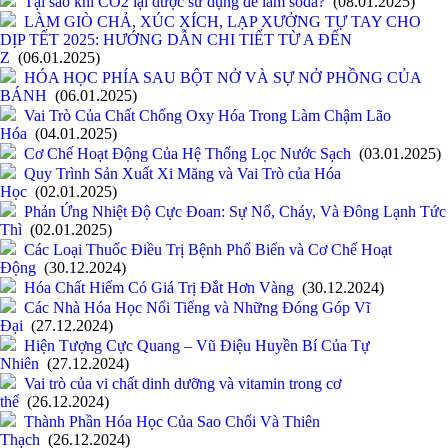
Tại sao khí CO2 lại được sử dụng để làm soda?
(08.01.2025)
LÀM GIÒ CHẢ, XÚC XÍCH, LẠP XƯỞNG TỰ TAY CHO
DỊP TẾT 2025: HƯỚNG DẪN CHI TIẾT TỪ A ĐẾN
Z
(06.01.2025)
HÓA HỌC PHÍA SAU BỘT NỞ VÀ SỰ NỞ PHỒNG CỦA
BÁNH
(06.01.2025)
Vai Trò Của Chất Chống Oxy Hóa Trong Làm Chậm Lão
Hóa
(04.01.2025)
Cơ Chế Hoạt Động Của Hệ Thống Lọc Nước Sạch
(03.01.2025)
Quy Trình Sản Xuất Xi Măng và Vai Trò của Hóa
Học
(02.01.2025)
Phản Ứng Nhiệt Độ Cực Đoan: Sự Nổ, Cháy, Và Đông Lạnh Tức
Thì
(02.01.2025)
Các Loại Thuốc Điều Trị Bệnh Phổ Biến và Cơ Chế Hoạt
Động
(30.12.2024)
Hóa Chất Hiếm Có Giá Trị Đắt Hơn Vàng
(30.12.2024)
Các Nhà Hóa Học Nổi Tiếng và Những Đóng Góp Vĩ
Đại
(27.12.2024)
Hiện Tượng Cực Quang – Vũ Điệu Huyền Bí Của Tự
Nhiên
(27.12.2024)
Vai trò của vi chất dinh dưỡng và vitamin trong cơ
thể
(26.12.2024)
Thành Phần Hóa Học Của Sao Chổi Và Thiên
Thạch
(26.12.2024)