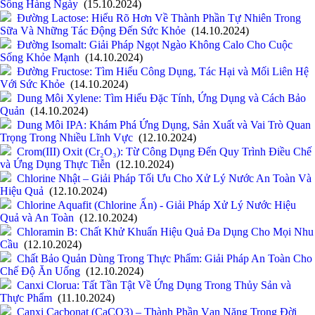
Sống Hàng Ngày
(15.10.2024)
Đường Lactose: Hiểu Rõ Hơn Về Thành Phần Tự Nhiên Trong
Sữa Và Những Tác Động Đến Sức Khỏe
(14.10.2024)
Đường Isomalt: Giải Pháp Ngọt Ngào Không Calo Cho Cuộc
Sống Khỏe Mạnh
(14.10.2024)
Đường Fructose: Tìm Hiểu Công Dụng, Tác Hại và Mối Liên Hệ
Với Sức Khỏe
(14.10.2024)
Dung Môi Xylene: Tìm Hiểu Đặc Tính, Ứng Dụng và Cách Bảo
Quản
(14.10.2024)
Dung Môi IPA: Khám Phá Ứng Dụng, Sản Xuất và Vai Trò Quan
Trọng Trong Nhiều Lĩnh Vực
(12.10.2024)
Crom(III) Oxit (Cr₂O₃): Từ Công Dụng Đến Quy Trình Điều Chế
và Ứng Dụng Thực Tiễn
(12.10.2024)
Chlorine Nhật – Giải Pháp Tối Ưu Cho Xử Lý Nước An Toàn Và
Hiệu Quả
(12.10.2024)
Chlorine Aquafit (Chlorine Ấn) - Giải Pháp Xử Lý Nước Hiệu
Quả và An Toàn
(12.10.2024)
Chloramin B: Chất Khử Khuẩn Hiệu Quả Đa Dụng Cho Mọi Nhu
Cầu
(12.10.2024)
Chất Bảo Quản Dùng Trong Thực Phẩm: Giải Pháp An Toàn Cho
Chế Độ Ăn Uống
(12.10.2024)
Canxi Clorua: Tất Tần Tật Về Ứng Dụng Trong Thủy Sản và
Thực Phẩm
(11.10.2024)
Canxi Cacbonat (CaCO3) – Thành Phần Vạn Năng Trong Đời