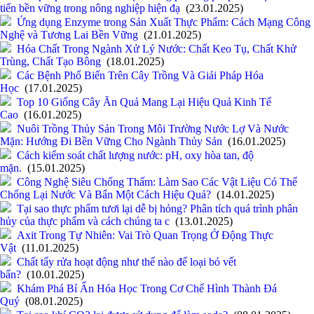
tiến bền vững trong nông nghiệp hiện đạ
(23.01.2025)
Ứng dụng Enzyme trong Sản Xuất Thực Phẩm: Cách Mạng Công
Nghệ và Tương Lai Bền Vững
(21.01.2025)
Hóa Chất Trong Ngành Xử Lý Nước: Chất Keo Tụ, Chất Khử
Trùng, Chất Tạo Bông
(18.01.2025)
Các Bệnh Phổ Biến Trên Cây Trồng Và Giải Pháp Hóa
Học
(17.01.2025)
Top 10 Giống Cây Ăn Quả Mang Lại Hiệu Quả Kinh Tế
Cao
(16.01.2025)
Nuôi Trồng Thủy Sản Trong Môi Trường Nước Lợ Và Nước
Mặn: Hướng Đi Bền Vững Cho Ngành Thủy Sản
(16.01.2025)
Cách kiểm soát chất lượng nước: pH, oxy hòa tan, độ
mặn.
(15.01.2025)
Công Nghệ Siêu Chống Thấm: Làm Sao Các Vật Liệu Có Thể
Chống Lại Nước Và Bẩn Một Cách Hiệu Quả?
(14.01.2025)
Tại sao thực phẩm tươi lại dễ bị hỏng? Phân tích quá trình phân
hủy của thực phẩm và cách chúng ta c
(13.01.2025)
Axit Trong Tự Nhiên: Vai Trò Quan Trọng Ở Động Thực
Vật
(11.01.2025)
Chất tẩy rửa hoạt động như thế nào để loại bỏ vết
bẩn?
(10.01.2025)
Khám Phá Bí Ẩn Hóa Học Trong Cơ Chế Hình Thành Đá
Quý
(08.01.2025)