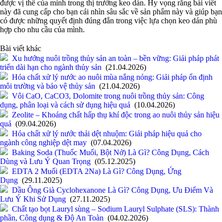
được vị thế của mình trong thị trường keo dán. Hy vọng rằng bài viết
này đã cung cấp cho bạn cái nhìn sâu sắc về sản phẩm này và giúp bạn
có được những quyết định đúng đắn trong việc lựa chọn keo dán phù
hợp cho nhu cầu của mình.
Bài viết khác
Xu hướng nuôi trồng thủy sản an toàn – bền vững: Giải pháp phát
triển dài hạn cho ngành thủy sản
(21.04.2026)
Hóa chất xử lý nước ao nuôi mùa nắng nóng: Giải pháp ổn định
môi trường và bảo vệ thủy sản
(21.04.2026)
Vôi CaO, CaCO3, Dolomite trong nuôi trồng thủy sản: Công
dụng, phân loại và cách sử dụng hiệu quả
(10.04.2026)
Zeolite – Khoáng chất hấp thụ khí độc trong ao nuôi thủy sản hiệu
quả
(09.04.2026)
Hóa chất xử lý nước thải dệt nhuộm: Giải pháp hiệu quả cho
ngành công nghiệp dệt may
(07.04.2026)
Baking Soda (Thuốc Muối, Bột Nở) Là Gì? Công Dụng, Cách
Dùng và Lưu Ý Quan Trọng
(05.12.2025)
EDTA 2 Muối (EDTA 2Na) Là Gì? Công Dụng, Ứng
Dụng
(29.11.2025)
Dầu Ông Già Cyclohexanone Là Gì? Công Dụng, Ưu Điểm Và
Lưu Ý Khi Sử Dụng
(27.11.2025)
Chất tạo bọt Lauryl sùng – Sodium Lauryl Sulphate (SLS): Thành
phần, Công dụng & Độ An Toàn
(04.02.2026)