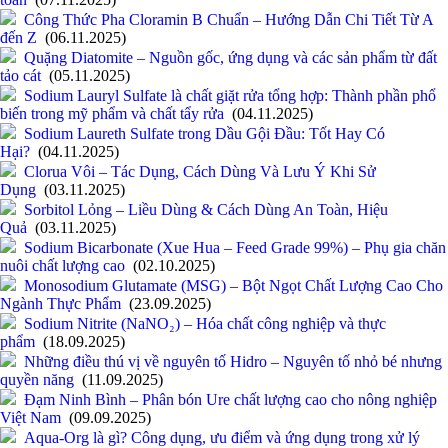
Công Thức Pha Cloramin B Chuẩn – Hướng Dẫn Chi Tiết Từ A
đến Z
(06.11.2025)
Quặng Diatomite – Nguồn gốc, ứng dụng và các sản phẩm từ đất
tảo cát
(05.11.2025)
Sodium Lauryl Sulfate là chất giặt rửa tổng hợp: Thành phần phổ
biến trong mỹ phẩm và chất tẩy rửa
(04.11.2025)
Sodium Laureth Sulfate trong Dầu Gội Đầu: Tốt Hay Có
Hại?
(04.11.2025)
Clorua Vôi – Tác Dụng, Cách Dùng Và Lưu Ý Khi Sử
Dụng
(03.11.2025)
Sorbitol Lỏng – Liều Dùng & Cách Dùng An Toàn, Hiệu
Quả
(03.11.2025)
Sodium Bicarbonate (Xue Hua – Feed Grade 99%) – Phụ gia chăn
nuôi chất lượng cao
(02.10.2025)
Monosodium Glutamate (MSG) – Bột Ngọt Chất Lượng Cao Cho
Ngành Thực Phẩm
(23.09.2025)
Sodium Nitrite (NaNO₂) – Hóa chất công nghiệp và thực
phẩm
(18.09.2025)
Những điều thú vị về nguyên tố Hidro – Nguyên tố nhỏ bé nhưng
quyền năng
(11.09.2025)
Đạm Ninh Bình – Phân bón Ure chất lượng cao cho nông nghiệp
Việt Nam
(09.09.2025)
Aqua-Org là gì? Công dụng, ưu điểm và ứng dụng trong xử lý