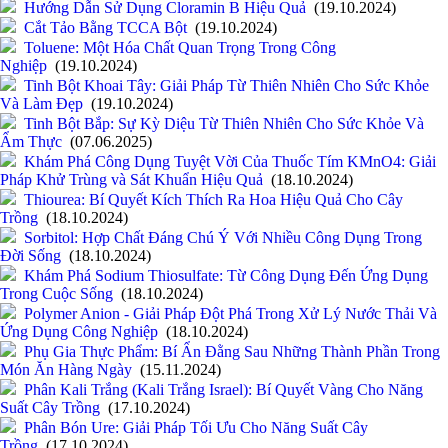
Hướng Dẫn Sử Dụng Cloramin B Hiệu Quả
(19.10.2024)
Cắt Tảo Bằng TCCA Bột
(19.10.2024)
Toluene: Một Hóa Chất Quan Trọng Trong Công
Nghiệp
(19.10.2024)
Tinh Bột Khoai Tây: Giải Pháp Từ Thiên Nhiên Cho Sức Khỏe
Và Làm Đẹp
(19.10.2024)
Tinh Bột Bắp: Sự Kỳ Diệu Từ Thiên Nhiên Cho Sức Khỏe Và
Ẩm Thực
(07.06.2025)
Khám Phá Công Dụng Tuyệt Vời Của Thuốc Tím KMnO4: Giải
Pháp Khử Trùng và Sát Khuẩn Hiệu Quả
(18.10.2024)
Thiourea: Bí Quyết Kích Thích Ra Hoa Hiệu Quả Cho Cây
Trồng
(18.10.2024)
Sorbitol: Hợp Chất Đáng Chú Ý Với Nhiều Công Dụng Trong
Đời Sống
(18.10.2024)
Khám Phá Sodium Thiosulfate: Từ Công Dụng Đến Ứng Dụng
Trong Cuộc Sống
(18.10.2024)
Polymer Anion - Giải Pháp Đột Phá Trong Xử Lý Nước Thải Và
Ứng Dụng Công Nghiệp
(18.10.2024)
Phụ Gia Thực Phẩm: Bí Ẩn Đằng Sau Những Thành Phần Trong
Món Ăn Hàng Ngày
(15.11.2024)
Phân Kali Trắng (Kali Trắng Israel): Bí Quyết Vàng Cho Năng
Suất Cây Trồng
(17.10.2024)
Phân Bón Ure: Giải Pháp Tối Ưu Cho Năng Suất Cây
Trồng
(17.10.2024)