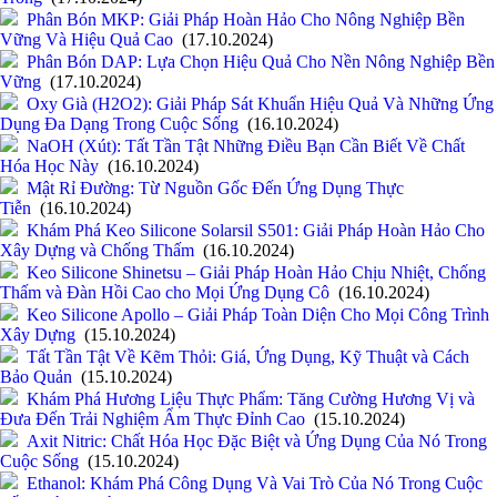
Phân Bón MKP: Giải Pháp Hoàn Hảo Cho Nông Nghiệp Bền
Vững Và Hiệu Quả Cao
(17.10.2024)
Phân Bón DAP: Lựa Chọn Hiệu Quả Cho Nền Nông Nghiệp Bền
Vững
(17.10.2024)
Oxy Già (H2O2): Giải Pháp Sát Khuẩn Hiệu Quả Và Những Ứng
Dụng Đa Dạng Trong Cuộc Sống
(16.10.2024)
NaOH (Xút): Tất Tần Tật Những Điều Bạn Cần Biết Về Chất
Hóa Học Này
(16.10.2024)
Mật Rỉ Đường: Từ Nguồn Gốc Đến Ứng Dụng Thực
Tiễn
(16.10.2024)
Khám Phá Keo Silicone Solarsil S501: Giải Pháp Hoàn Hảo Cho
Xây Dựng và Chống Thấm
(16.10.2024)
Keo Silicone Shinetsu – Giải Pháp Hoàn Hảo Chịu Nhiệt, Chống
Thấm và Đàn Hồi Cao cho Mọi Ứng Dụng Cô
(16.10.2024)
Keo Silicone Apollo – Giải Pháp Toàn Diện Cho Mọi Công Trình
Xây Dựng
(15.10.2024)
Tất Tần Tật Về Kẽm Thỏi: Giá, Ứng Dụng, Kỹ Thuật và Cách
Bảo Quản
(15.10.2024)
Khám Phá Hương Liệu Thực Phẩm: Tăng Cường Hương Vị và
Đưa Đến Trải Nghiệm Ẩm Thực Đỉnh Cao
(15.10.2024)
Axit Nitric: Chất Hóa Học Đặc Biệt và Ứng Dụng Của Nó Trong
Cuộc Sống
(15.10.2024)
Ethanol: Khám Phá Công Dụng Và Vai Trò Của Nó Trong Cuộc