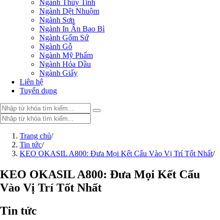
Ngành Thủy Tinh
Ngành Dệt Nhuộm
Ngành Sơn
Ngành In Ấn Bao Bì
Ngành Gốm Sứ
Ngành Gỗ
Ngành Mỹ Phẩm
Ngành Hóa Dầu
Ngành Giấy
Liên hệ
Tuyển dụng
Trang chủ
Trang chủ
/
Sản phẩm
Tin tức
/
KEO OKASIL A800: Đưa Mọi Kết Cấu Vào Vị Trí Tốt Nhất
PHỤ GIA THỰC PHẨM
/
Tinh bột biến tính
Màu thực phẩm
KEO OKASIL A800: Đưa Mọi Kết Cấu
Hương liệu thực phẩm
Vào Vị Trí Tốt Nhất
Chất phụ gia điều vị tạo ngọt
Chất phụ gia oxy hóa giữ màu
Chất phụ gia nhũ hóa làm dày
Tin tức
Chất phụ gia chống đông vón