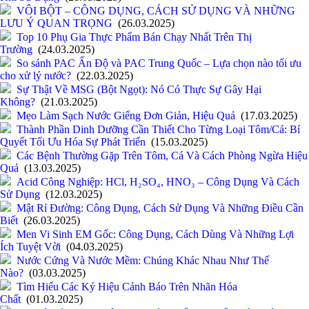
VÔI BỘT – CÔNG DỤNG, CÁCH SỬ DỤNG VÀ NHỮNG
LƯU Ý QUAN TRỌNG
(26.03.2025)
Top 10 Phụ Gia Thực Phẩm Bán Chạy Nhất Trên Thị
Trường
(24.03.2025)
So sánh PAC Ấn Độ và PAC Trung Quốc – Lựa chọn nào tối ưu
cho xử lý nước?
(22.03.2025)
Sự Thật Về MSG (Bột Ngọt): Nó Có Thực Sự Gây Hại
Không?
(21.03.2025)
Mẹo Làm Sạch Nước Giếng Đơn Giản, Hiệu Quả
(17.03.2025)
Thành Phần Dinh Dưỡng Cần Thiết Cho Từng Loại Tôm/Cá: Bí
Quyết Tối Ưu Hóa Sự Phát Triển
(15.03.2025)
Các Bệnh Thường Gặp Trên Tôm, Cá Và Cách Phòng Ngừa Hiệu
Quả
(13.03.2025)
Acid Công Nghiệp: HCl, H₂SO₄, HNO₃ – Công Dụng Và Cách
Sử Dụng
(12.03.2025)
Mật Rỉ Đường: Công Dụng, Cách Sử Dụng Và Những Điều Cần
Biết
(26.03.2025)
Men Vi Sinh EM Gốc: Công Dụng, Cách Dùng Và Những Lợi
Ích Tuyệt Vời
(04.03.2025)
Nước Cứng Và Nước Mềm: Chúng Khác Nhau Như Thế
Nào?
(03.03.2025)
Tìm Hiểu Các Ký Hiệu Cảnh Báo Trên Nhãn Hóa
Chất
(01.03.2025)