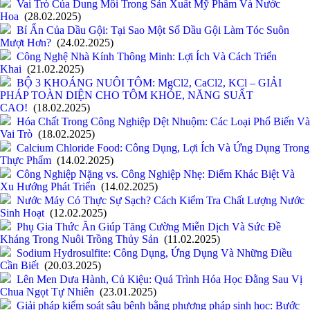
Vai Trò Của Dung Môi Trong Sản Xuất Mỹ Phẩm Và Nước
Hoa
(28.02.2025)
Bí Ẩn Của Dầu Gội: Tại Sao Một Số Dầu Gội Làm Tóc Suôn
Mượt Hơn?
(24.02.2025)
Công Nghệ Nhà Kính Thông Minh: Lợi Ích Và Cách Triển
Khai
(21.02.2025)
BỘ 3 KHOÁNG NUÔI TÔM: MgCl2, CaCl2, KCl – GIẢI
PHÁP TOÀN DIỆN CHO TÔM KHỎE, NĂNG SUẤT
CAO!
(18.02.2025)
Hóa Chất Trong Công Nghiệp Dệt Nhuộm: Các Loại Phổ Biến Và
Vai Trò
(18.02.2025)
Calcium Chloride Food: Công Dụng, Lợi Ích Và Ứng Dụng Trong
Thực Phẩm
(14.02.2025)
Công Nghiệp Nặng vs. Công Nghiệp Nhẹ: Điểm Khác Biệt Và
Xu Hướng Phát Triển
(14.02.2025)
Nước Máy Có Thực Sự Sạch? Cách Kiểm Tra Chất Lượng Nước
Sinh Hoạt
(12.02.2025)
Phụ Gia Thức Ăn Giúp Tăng Cường Miễn Dịch Và Sức Đề
Kháng Trong Nuôi Trồng Thủy Sản
(11.02.2025)
Sodium Hydrosulfite: Công Dụng, Ứng Dụng Và Những Điều
Cần Biết
(20.03.2025)
Lên Men Dưa Hành, Củ Kiệu: Quá Trình Hóa Học Đằng Sau Vị
Chua Ngọt Tự Nhiên
(23.01.2025)
Giải pháp kiểm soát sâu bệnh bằng phương pháp sinh học: Bước