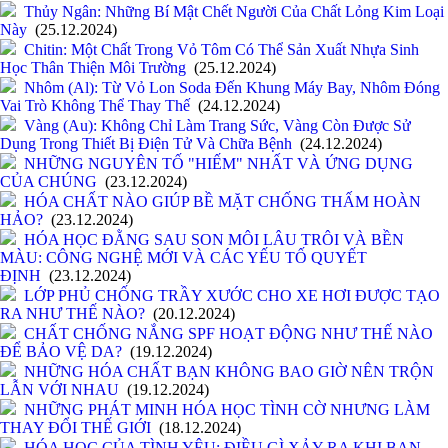
Thủy Ngân: Những Bí Mật Chết Người Của Chất Lỏng Kim Loại
Này
(25.12.2024)
Chitin: Một Chất Trong Vỏ Tôm Có Thể Sản Xuất Nhựa Sinh
Học Thân Thiện Môi Trường
(25.12.2024)
Nhôm (Al): Từ Vỏ Lon Soda Đến Khung Máy Bay, Nhôm Đóng
Vai Trò Không Thể Thay Thế
(24.12.2024)
Vàng (Au): Không Chỉ Làm Trang Sức, Vàng Còn Được Sử
Dụng Trong Thiết Bị Điện Tử Và Chữa Bệnh
(24.12.2024)
NHỮNG NGUYÊN TỐ "HIẾM" NHẤT VÀ ỨNG DỤNG
CỦA CHÚNG
(23.12.2024)
HÓA CHẤT NÀO GIÚP BỀ MẶT CHỐNG THẤM HOÀN
HẢO?
(23.12.2024)
HÓA HỌC ĐẰNG SAU SON MÔI LÂU TRÔI VÀ BỀN
MÀU: CÔNG NGHỆ MỚI VÀ CÁC YẾU TỐ QUYẾT
ĐỊNH
(23.12.2024)
LỚP PHỦ CHỐNG TRẦY XƯỚC CHO XE HƠI ĐƯỢC TẠO
RA NHƯ THẾ NÀO?
(20.12.2024)
CHẤT CHỐNG NẮNG SPF HOẠT ĐỘNG NHƯ THẾ NÀO
ĐỂ BẢO VỆ DA?
(19.12.2024)
NHỮNG HÓA CHẤT BẠN KHÔNG BAO GIỜ NÊN TRỘN
LẪN VỚI NHAU
(19.12.2024)
NHỮNG PHÁT MINH HÓA HỌC TÌNH CỜ NHƯNG LÀM
THAY ĐỔI THẾ GIỚI
(18.12.2024)
HÓA HỌC CỦA TÌNH YÊU: ĐIỀU GÌ XẢY RA KHI BẠN