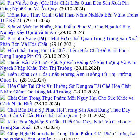
Pin Và Ắc Quy: Các Hóa Chất Liên Quan Đến Sản Xuất Pin
Công Nghệ Cao Và Ắc Quy
(30.10.2024)
Trồng Rau Thủy Canh: Giải Pháp Nông Nghiệp Bền Vững Trong
Thế Kỷ 21
(29.10.2024)
Sơn và Mực In: Những Sản Phẩm Phục Vụ Cho Ngành Công
Nghiệp Xây Dựng và In Ấn
(29.10.2024)
Photpho Vàng (P4) – Một Hợp Chất Quan Trọng Trong Sản Xuất
Phân Bón Và Hóa Chất
(29.10.2024)
Hóa Chất Trong Pin Tái Chế - Tiêm Hóa Chất Để Khôi Phục
Dung Lượng Pin Cũ
(28.10.2024)
Thuốc Bảo Vệ Thực Vật: Sự Biến Động Về Sản Lượng Và Kim
Ngạch Nhập Khẩu Trên Thị Trường
(28.10.2024)
Biến Động Giá Hóa Chất: Những Ảnh Hưởng Từ Thị Trường
Quốc Tế
(28.10.2024)
Hóa Chất Tái Chế: Xu Hướng Sử Dụng và Tái Chế Hóa Chất
Nhằm Giảm Tác Động Môi Trường
(28.10.2024)
Chất Cấm Trong Thực Phẩm: Mối Nguy Hại Cho Sức Khỏe và
Cách Nhận Biết
(28.10.2024)
Chất Bán Dẫn: Sự Phục Hồi Trong Sản Xuất Đang Thúc Đẩy
Nhu Cầu Về Các Hóa Chất Liên Quan
(26.10.2024)
Khí Công Nghiệp: Sự Cần Thiết Của Oxy, Nitơ, Và Cacbonic
Trong Sản Xuất
(26.10.2024)
Công Nghệ Blockchain Trong Thực Phẩm: Giải Pháp Tương Lai
Cho Ngành Công Nghiệp
(25.10.2024)