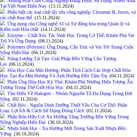
Những Hóa Chất Công Nghiệp Đang Được Sử Dụng Nhiều Nhất
Tại Việt Nam Hiện Nay
(15.11.2024)
Phân biệt các loại chất tẩy rửa công nghiệp: Cloramin B, Javen, và
các chất thay thế
(15.11.2024)
Ứng dụng của Công nghệ AI và Tự động hóa trong Quản lý và
Kiểm soát Hóa chất
(14.11.2024)
Enzyme – Chất Xúc Tác Sinh Học Trong Cơ Thể: Khám Phá Vai
Trò Và Ứng Dụng
(08.11.2024)
Polymers (Polyme): Ứng Dụng, Cấu Trúc và Vai Trò Trong Cuộc
Sống Hiện Đại
(06.11.2024)
Năng Lượng Tái Tạo: Giải Pháp Bền Vững Cho Tương
Lai
(06.11.2024)
Hóa Học Của Mùi Hương: Phân Tích Cách Các Hợp Chất Hóa
Học Tạo Ra Mùi Hương Và Ảnh Hưởng Đến Tâm Trạ
(04.11.2024)
Phản Ứng Hóa Học Kỳ Thú: Khám Phá Những Hiện Tượng Ấn
Tượng Trong Thế Giới Hóa Học
(04.11.2024)
Tìm Hiểu Về Halogen – Nhóm Nguyên Tố Đa Dụng Trong Đời
Sống
(02.11.2024)
Chất Béo - Nguồn Dinh Dưỡng Thiết Yếu Cho Cơ Thể: Phân
Loại, Lợi Ích & Cách Sử Dụng Đúng Cách
(02.11.2024)
Phân Bón Hữu Cơ: Xu Hướng Tăng Trưởng Bền Vững Trong
Nông Nghiệp Hiện Đại
(30.10.2024)
Nhựa Sinh Học - Xu Hướng Mới Trong Sản Xuất Nhựa Bền
Vững
(30.10.2024)