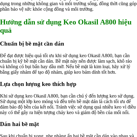
dụng trong những không gian và môi trường sống, đồng thời cũng góp
phần bảo vệ sức khỏe cộng đồng và môi trường.
Hướng dẫn sử dụng Keo Okasil A800 hiệu
quả
Chuẩn bị bề mặt cần dán
Để đạt được hiệu quả tối ưu khi sử dụng keo Okasil A800, bạn cần
chuẩn bị kỹ bề mặt cần dán. Bề mặt này nên được làm sạch, khô ráo
và không có bụi bẩn hay dầu mỡ. Nếu bề mặt là kim loại, hãy xử lý
bằng giấy nhám để tạo độ nhám, giúp keo bám dính tốt hơn.
Lựa chọn lượng keo thích hợp
Khi sử dụng keo Okasil A800, bạn cần chú ý đến lượng keo sử dụng.
Sử dụng một lớp keo mỏng và đều trên bề mặt dán là cách tối ưu để
đảm bảo độ bền của kết nối. Tránh việc sử dụng quá nhiều keo vì điều
này có thể gây ra hiện tượng chảy keo và giảm độ bền của mối nối.
Dán hai bề mặt
Sau khi chuẩn bị xong, nhẹ nhàng ấn hai bề mặt cần dán vào nhau và