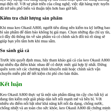
mại điện tử. Với sự phát triển của công nghệ, việc đặt hàng trực tuyến
đã trở nên phổ biến và thuận tiện hơn bao giờ hết.
Kiểm tra chất lượng sản phẩm
Khi mua keo Okasil A800, người tiêu dùng nên kiểm tra kỹ lưỡng bao
bì sản phẩm để đảm bảo không bị giả mạo. Chọn những địa chỉ uy tín,
có đầy đủ thông tin về sản phẩm và có chính sách đổi trả rõ ràng sẽ
giúp bạn yên tâm hơn khi mua sắm.
So sánh giá cả
Trước khi quyết định mua, hãy tham khảo giá cả của keo Okasil A800
tại nhiều địa điểm khác nhau để có được mức giá hợp lý nhất. Đừng
quên xem xét các chương trình khuyến mãi hoặc chính sách vận
chuyển miễn phí để tiết kiệm chi phí cho bản thân.
Kết luận
Keo Okasil A800 thực sự là một sản phẩm đáng tin cậy cho bất kỳ ai
đang tìm kiếm một giải pháp dán kết nối mạnh mẽ và bền bỉ. Với
nhiều ưu điểm nổi bật như khả năng kết nối đa dạng, chống nước,
chống nhiệt và an toàn cho sức khỏe, keo Okasil A800 đã chứng minh