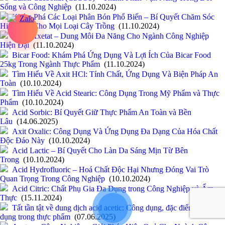
Sống và Công Nghiệp
(11.10.2024)
Khám Phá Các Loại Phân Bón Phổ Biến – Bí Quyết Chăm Sóc
Hiệu Quả Cho Mọi Loại Cây Trồng
(11.10.2024)
Butyl Axetat – Dung Môi Đa Năng Cho Ngành Công Nghiệp
Hiện Đại
(11.10.2024)
Bicar Food: Khám Phá Ứng Dụng Và Lợi Ích Của Bicar Food
25kg Trong Ngành Thực Phẩm
(11.10.2024)
Tìm Hiểu Về Axit HCl: Tính Chất, Ứng Dụng Và Biện Pháp An
Toàn
(10.10.2024)
Tìm Hiểu Về Acid Stearic: Công Dụng Trong Mỹ Phẩm và Thực
Phẩm
(10.10.2024)
Acid Sorbic: Bí Quyết Giữ Thực Phẩm An Toàn và Bền
Lâu
(14.06.2025)
Axit Oxalic: Công Dụng Và Ứng Dụng Đa Dạng Của Hóa Chất
Độc Đáo Này
(10.10.2024)
Acid Lactic – Bí Quyết Cho Làn Da Sáng Mịn Từ Bên
Trong
(10.10.2024)
Acid Hydrofluoric – Hoá Chất Độc Hại Nhưng Đóng Vai Trò
Quan Trọng Trong Công Nghiệp
(10.10.2024)
Acid Citric: Chất Phụ Gia Đa Dụng trong Công Nghiệp và Ẩm
Thực
(15.11.2024)
Tất tần tật về dung dịch acid acetic: Công dụng, đặc điểm và ứng
dụng trong thực phẩm
(07.06.2025)