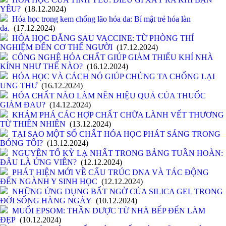
YÊU?
(18.12.2024)
Hóa học trong kem chống lão hóa da: Bí mật trẻ hóa làn
da.
(17.12.2024)
HÓA HỌC ĐẰNG SAU VACCINE: TỪ PHÒNG THÍ
NGHIỆM ĐẾN CƠ THỂ NGƯỜI
(17.12.2024)
CÔNG NGHỆ HÓA CHẤT GIÚP GIẢM THIỂU KHÍ NHÀ
KÍNH NHƯ THẾ NÀO?
(16.12.2024)
HÓA HỌC VÀ CÁCH NÓ GIÚP CHÚNG TA CHỐNG LẠI
UNG THƯ
(16.12.2024)
HÓA CHẤT NÀO LÀM NÊN HIỆU QUẢ CỦA THUỐC
GIẢM ĐAU?
(14.12.2024)
KHÁM PHÁ CÁC HỢP CHẤT CHỮA LÀNH VẾT THƯƠNG
TỪ THIÊN NHIÊN
(13.12.2024)
TẠI SAO MỘT SỐ CHẤT HÓA HỌC PHÁT SÁNG TRONG
BÓNG TỐI?
(13.12.2024)
NGUYÊN TỐ KỲ LẠ NHẤT TRONG BẢNG TUẦN HOÀN:
ĐÂU LÀ ỨNG VIÊN?
(12.12.2024)
PHÁT HIỆN MỚI VỀ CẤU TRÚC DNA VÀ TÁC ĐỘNG
ĐẾN NGÀNH Y SINH HỌC
(12.12.2024)
NHỮNG ỨNG DỤNG BẤT NGỜ CỦA SILICA GEL TRONG
ĐỜI SỐNG HÀNG NGÀY
(10.12.2024)
MUỐI EPSOM: THẦN DƯỢC TỪ NHÀ BẾP ĐẾN LÀM
ĐẸP
(10.12.2024)