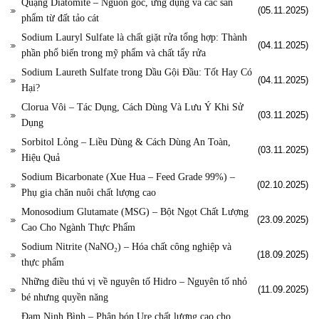
Quặng Diatomite – Nguồn gốc, ứng dụng và các sản
(05.11.2025)
phẩm từ đất tảo cát
Sodium Lauryl Sulfate là chất giặt rửa tổng hợp: Thành
(04.11.2025)
phần phổ biến trong mỹ phẩm và chất tẩy rửa
Sodium Laureth Sulfate trong Dầu Gội Đầu: Tốt Hay Có
(04.11.2025)
Hại?
Clorua Vôi – Tác Dụng, Cách Dùng Và Lưu Ý Khi Sử
(03.11.2025)
Dụng
Sorbitol Lỏng – Liều Dùng & Cách Dùng An Toàn,
(03.11.2025)
Hiệu Quả
Sodium Bicarbonate (Xue Hua – Feed Grade 99%) –
(02.10.2025)
Phụ gia chăn nuôi chất lượng cao
Monosodium Glutamate (MSG) – Bột Ngọt Chất Lượng
(23.09.2025)
Cao Cho Ngành Thực Phẩm
Sodium Nitrite (NaNO₂) – Hóa chất công nghiệp và
(18.09.2025)
thực phẩm
Những điều thú vị về nguyên tố Hidro – Nguyên tố nhỏ
(11.09.2025)
bé nhưng quyền năng
Đạm Ninh Bình – Phân bón Ure chất lượng cao cho