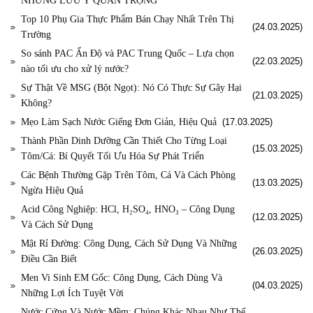
NHỮNG LƯU Ý QUAN TRỌNG
Top 10 Phụ Gia Thực Phẩm Bán Chạy Nhất Trên Thị
(24.03.2025)
Trường
So sánh PAC Ấn Độ và PAC Trung Quốc – Lựa chọn
(22.03.2025)
nào tối ưu cho xử lý nước?
Sự Thật Về MSG (Bột Ngọt): Nó Có Thực Sự Gây Hại
(21.03.2025)
Không?
Mẹo Làm Sạch Nước Giếng Đơn Giản, Hiệu Quả
(17.03.2025)
Thành Phần Dinh Dưỡng Cần Thiết Cho Từng Loại
(15.03.2025)
Tôm/Cá: Bí Quyết Tối Ưu Hóa Sự Phát Triển
Các Bệnh Thường Gặp Trên Tôm, Cá Và Cách Phòng
(13.03.2025)
Ngừa Hiệu Quả
Acid Công Nghiệp: HCl, H₂SO₄, HNO₃ – Công Dụng
(12.03.2025)
Và Cách Sử Dụng
Mật Rỉ Đường: Công Dụng, Cách Sử Dụng Và Những
(26.03.2025)
Điều Cần Biết
Men Vi Sinh EM Gốc: Công Dụng, Cách Dùng Và
(04.03.2025)
Những Lợi Ích Tuyệt Vời
Nước Cứng Và Nước Mềm: Chúng Khác Nhau Như Thế