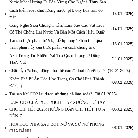
Nước Mặn: Hướng Đi Bền Vững Cho Ngành Thủy Sản
Cách kiểm soát chất lượng nước: pH, oxy hòa tan, độ
(15.01.2025)
mặn.
Công Nghệ Siêu Chống Thấm: Làm Sao Các Vật Liệu
(14.01.2025)
Có Thể Chống Lại Nước Và Bẩn Một Cách Hiệu Quả?
Tại sao thực phẩm tươi lại dễ bị hỏng? Phân tích quá
(13.01.2025)
trình phân hủy của thực phẩm và cách chúng ta c
Axit Trong Tự Nhiên: Vai Trò Quan Trọng Ở Động
(11.01.2025)
Thực Vật
Chất tẩy rửa hoạt động như thế nào để loại bỏ vết bẩn?
(10.01.2025)
Khám Phá Bí Ẩn Hóa Học Trong Cơ Chế Hình Thành
(08.01.2025)
Đá Quý
Tại sao khí CO2 lại được sử dụng để làm soda?
(08.01.2025)
LÀM GIÒ CHẢ, XÚC XÍCH, LẠP XƯỞNG TỰ TAY
CHO DỊP TẾT 2025: HƯỚNG DẪN CHI TIẾT TỪ A
(06.01.2025)
ĐẾN Z
HÓA HỌC PHÍA SAU BỘT NỞ VÀ SỰ NỞ PHỒNG
(06.01.2025)
CỦA BÁNH