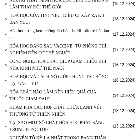
NHỮNG PHÁT MINH HÓA HỌC TÌNH CỜ NHƯNG
(18.12.2024)
LÀM THAY ĐỔI THẾ GIỚI
HÓA HỌC CỦA TÌNH YÊU: ĐIỀU GÌ XẢY RA KHI
(18.12.2024)
BẠN YÊU?
Hóa học trong kem chống lão hóa da: Bí mật trẻ hóa làn
(17.12.2024)
da.
HÓA HỌC ĐẰNG SAU VACCINE: TỪ PHÒNG THÍ
(17.12.2024)
NGHIỆM ĐẾN CƠ THỂ NGƯỜI
CÔNG NGHỆ HÓA CHẤT GIÚP GIẢM THIỂU KHÍ
(16.12.2024)
NHÀ KÍNH NHƯ THẾ NÀO?
HÓA HỌC VÀ CÁCH NÓ GIÚP CHÚNG TA CHỐNG
(16.12.2024)
LẠI UNG THƯ
HÓA CHẤT NÀO LÀM NÊN HIỆU QUẢ CỦA
(14.12.2024)
THUỐC GIẢM ĐAU?
KHÁM PHÁ CÁC HỢP CHẤT CHỮA LÀNH VẾT
(13.12.2024)
THƯƠNG TỪ THIÊN NHIÊN
TẠI SAO MỘT SỐ CHẤT HÓA HỌC PHÁT SÁNG
(13.12.2024)
TRONG BÓNG TỐI?
NGUYÊN TỐ KỲ LẠ NHẤT TRONG BẢNG TUẦN