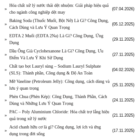
Hóa chất xử lý nước thải dệt nhuộm: Giải pháp hiệu quả
(07.04.2026)
cho ngành công nghiệp dệt may
Baking Soda (Thuốc Muối, Bột Nở) Là Gì? Công Dụng,
(05.12.2025)
Cách Dùng và Lưu Ý Quan Trọng
EDTA 2 Muối (EDTA 2Na) Là Gì? Công Dụng, Ứng
(29.11.2025)
Dụng
Dầu Ông Già Cyclohexanone Là Gì? Công Dụng, Ưu
(27.11.2025)
Điểm Và Lưu Ý Khi Sử Dụng
Chất tạo bọt Lauryl sùng – Sodium Lauryl Sulphate
(04.02.2026)
(SLS): Thành phần, Công dụng & Độ An Toàn
Mỡ Vaseline (Petroleum Jelly): Công dụng, cách dùng và
(25.11.2025)
lưu ý quan trọng
Phèn Chua (Phèn Kép): Công Dụng, Thành Phần, Cách
(24.11.2025)
Dùng và Những Lưu Ý Quan Trọng
PAC – Poly Aluminium Chloride: Hóa chất trợ lắng hiệu
(21.11.2025)
quả trong xử lý nước
Acid chanh hữu cơ là gì? Công dụng, lợi ích và ứng
(17.11.2025)
dụng trong đời sống