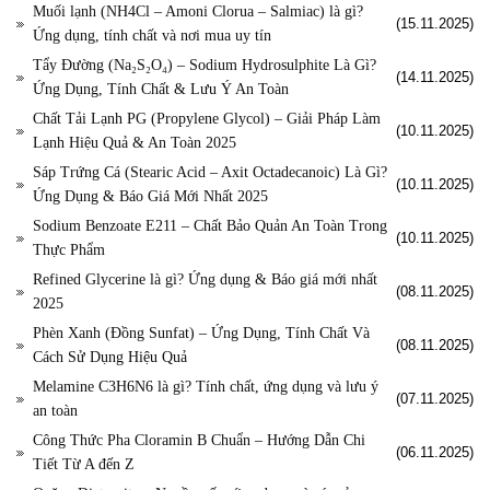
Muối lạnh (NH4Cl – Amoni Clorua – Salmiac) là gì?
(15.11.2025)
Ứng dụng, tính chất và nơi mua uy tín
Tẩy Đường (Na₂S₂O₄) – Sodium Hydrosulphite Là Gì?
(14.11.2025)
Ứng Dụng, Tính Chất & Lưu Ý An Toàn
Chất Tải Lạnh PG (Propylene Glycol) – Giải Pháp Làm
(10.11.2025)
Lạnh Hiệu Quả & An Toàn 2025
Sáp Trứng Cá (Stearic Acid – Axit Octadecanoic) Là Gì?
(10.11.2025)
Ứng Dụng & Báo Giá Mới Nhất 2025
Sodium Benzoate E211 – Chất Bảo Quản An Toàn Trong
(10.11.2025)
Thực Phẩm
Refined Glycerine là gì? Ứng dụng & Báo giá mới nhất
(08.11.2025)
2025
Phèn Xanh (Đồng Sunfat) – Ứng Dụng, Tính Chất Và
(08.11.2025)
Cách Sử Dụng Hiệu Quả
Melamine C3H6N6 là gì? Tính chất, ứng dụng và lưu ý
(07.11.2025)
an toàn
Công Thức Pha Cloramin B Chuẩn – Hướng Dẫn Chi
(06.11.2025)
Tiết Từ A đến Z