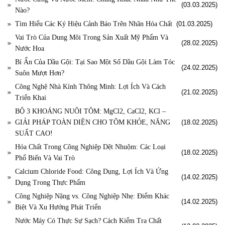
(03.03.2025)
Nào?
Tìm Hiểu Các Ký Hiệu Cảnh Báo Trên Nhãn Hóa Chất
(01.03.2025)
Vai Trò Của Dung Môi Trong Sản Xuất Mỹ Phẩm Và
(28.02.2025)
Nước Hoa
Bí Ẩn Của Dầu Gội: Tại Sao Một Số Dầu Gội Làm Tóc
(24.02.2025)
Suôn Mượt Hơn?
Công Nghệ Nhà Kính Thông Minh: Lợi Ích Và Cách
(21.02.2025)
Triển Khai
BỘ 3 KHOÁNG NUÔI TÔM: MgCl2, CaCl2, KCl –
GIẢI PHÁP TOÀN DIỆN CHO TÔM KHỎE, NĂNG
(18.02.2025)
SUẤT CAO!
Hóa Chất Trong Công Nghiệp Dệt Nhuộm: Các Loại
(18.02.2025)
Phổ Biến Và Vai Trò
Calcium Chloride Food: Công Dụng, Lợi Ích Và Ứng
(14.02.2025)
Dụng Trong Thực Phẩm
Công Nghiệp Nặng vs. Công Nghiệp Nhẹ: Điểm Khác
(14.02.2025)
Biệt Và Xu Hướng Phát Triển
Nước Máy Có Thực Sự Sạch? Cách Kiểm Tra Chất