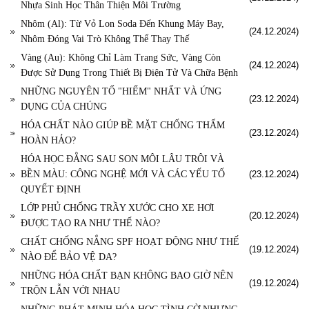
Nhựa Sinh Học Thân Thiện Môi Trường
Nhôm (Al): Từ Vỏ Lon Soda Đến Khung Máy Bay,
(24.12.2024)
Nhôm Đóng Vai Trò Không Thể Thay Thế
Vàng (Au): Không Chỉ Làm Trang Sức, Vàng Còn
(24.12.2024)
Được Sử Dụng Trong Thiết Bị Điện Tử Và Chữa Bệnh
NHỮNG NGUYÊN TỐ "HIẾM" NHẤT VÀ ỨNG
(23.12.2024)
DỤNG CỦA CHÚNG
HÓA CHẤT NÀO GIÚP BỀ MẶT CHỐNG THẤM
(23.12.2024)
HOÀN HẢO?
HÓA HỌC ĐẰNG SAU SON MÔI LÂU TRÔI VÀ
BỀN MÀU: CÔNG NGHỆ MỚI VÀ CÁC YẾU TỐ
(23.12.2024)
QUYẾT ĐỊNH
LỚP PHỦ CHỐNG TRẦY XƯỚC CHO XE HƠI
(20.12.2024)
ĐƯỢC TẠO RA NHƯ THẾ NÀO?
CHẤT CHỐNG NẮNG SPF HOẠT ĐỘNG NHƯ THẾ
(19.12.2024)
NÀO ĐỂ BẢO VỆ DA?
NHỮNG HÓA CHẤT BẠN KHÔNG BAO GIỜ NÊN
(19.12.2024)
TRỘN LẪN VỚI NHAU