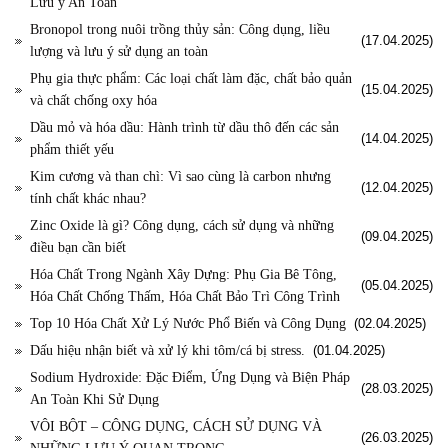
Lưu ý An Toàn
Bronopol trong nuôi trồng thủy sản: Công dụng, liều
(17.04.2025)
lượng và lưu ý sử dụng an toàn
Phụ gia thực phẩm: Các loại chất làm đặc, chất bảo quản
(15.04.2025)
và chất chống oxy hóa
Dầu mỏ và hóa dầu: Hành trình từ dầu thô đến các sản
(14.04.2025)
phẩm thiết yếu
Kim cương và than chì: Vì sao cùng là carbon nhưng
(12.04.2025)
tính chất khác nhau?
Zinc Oxide là gì? Công dụng, cách sử dụng và những
(09.04.2025)
điều bạn cần biết
Hóa Chất Trong Ngành Xây Dựng: Phụ Gia Bê Tông,
(05.04.2025)
Hóa Chất Chống Thấm, Hóa Chất Bảo Trì Công Trình
Top 10 Hóa Chất Xử Lý Nước Phổ Biến và Công Dụng
(02.04.2025)
Dấu hiệu nhận biết và xử lý khi tôm/cá bị stress.
(01.04.2025)
Sodium Hydroxide: Đặc Điểm, Ứng Dụng và Biện Pháp
(28.03.2025)
An Toàn Khi Sử Dụng
VÔI BỘT – CÔNG DỤNG, CÁCH SỬ DỤNG VÀ
(26.03.2025)