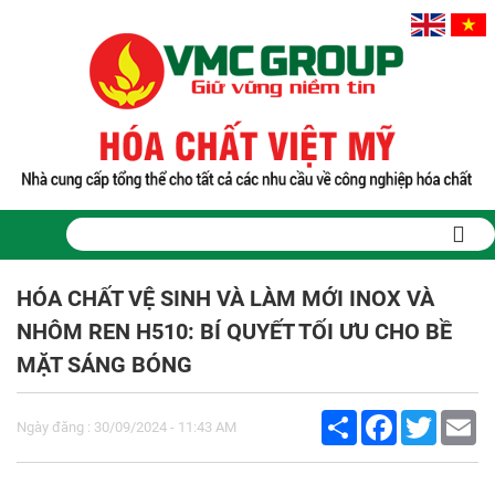
HÓA CHẤT VỆ SINH VÀ LÀM MỚI INOX VÀ
NHÔM REN H510: BÍ QUYẾT TỐI ƯU CHO BỀ
MẶT SÁNG BÓNG
Share
Facebook
Twitter
Em
Ngày đăng : 30/09/2024 - 11:43 AM