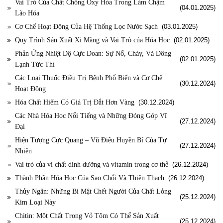
Vai Trò Của Chất Chống Oxy Hóa Trong Làm Chậm
(04.01.2025)
Lão Hóa
Cơ Chế Hoạt Động Của Hệ Thống Lọc Nước Sạch
(03.01.2025)
Quy Trình Sản Xuất Xi Măng và Vai Trò của Hóa Học
(02.01.2025)
Phản Ứng Nhiệt Độ Cực Đoan: Sự Nổ, Cháy, Và Đông
(02.01.2025)
Lạnh Tức Thì
Các Loại Thuốc Điều Trị Bệnh Phổ Biến và Cơ Chế
(30.12.2024)
Hoạt Động
Hóa Chất Hiếm Có Giá Trị Đắt Hơn Vàng
(30.12.2024)
Các Nhà Hóa Học Nổi Tiếng và Những Đóng Góp Vĩ
(27.12.2024)
Đại
Hiện Tượng Cực Quang – Vũ Điệu Huyền Bí Của Tự
(27.12.2024)
Nhiên
Vai trò của vi chất dinh dưỡng và vitamin trong cơ thể
(26.12.2024)
Thành Phần Hóa Học Của Sao Chổi Và Thiên Thạch
(26.12.2024)
Thủy Ngân: Những Bí Mật Chết Người Của Chất Lỏng
(25.12.2024)
Kim Loại Này
Chitin: Một Chất Trong Vỏ Tôm Có Thể Sản Xuất
(25.12.2024)