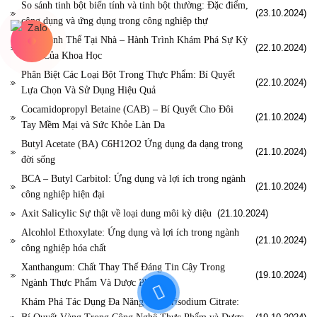
So sánh tinh bột biến tính và tinh bột thường: Đặc điểm,
(23.10.2024)
công dụng và ứng dụng trong công nghiệp thự
Nuôi Tinh Thể Tại Nhà – Hành Trình Khám Phá Sự Kỳ
(22.10.2024)
Diệu Của Khoa Học
Phân Biệt Các Loại Bột Trong Thực Phẩm: Bí Quyết
(22.10.2024)
Lựa Chọn Và Sử Dụng Hiệu Quả
Cocamidopropyl Betaine (CAB) – Bí Quyết Cho Đôi
(21.10.2024)
Tay Mềm Mại và Sức Khỏe Làn Da
Butyl Acetate (BA) C6H12O2 Ứng dụng đa dạng trong
(21.10.2024)
đời sống
BCA – Butyl Carbitol: Ứng dụng và lợi ích trong ngành
(21.10.2024)
công nghiệp hiện đại
Axit Salicylic Sự thật về loại dung môi kỳ diệu
(21.10.2024)
Alcohlol Ethoxylate: Ứng dụng và lợi ích trong ngành
(21.10.2024)
công nghiệp hóa chất
Xanthangum: Chất Thay Thế Đáng Tin Cậy Trong
(19.10.2024)
Ngành Thực Phẩm Và Dược Phẩm
Khám Phá Tác Dụng Đa Năng Của Trisodium Citrate: