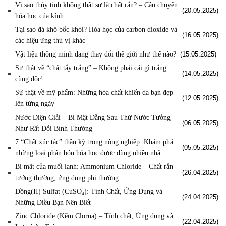
Vì sao thủy tinh không thật sự là chất rắn? – Câu chuyện
(20.05.2025)
hóa học của kính
Tại sao đá khô bốc khói? Hóa học của carbon dioxide và
(16.05.2025)
các hiệu ứng thú vị khác
Vật liệu thông minh đang thay đổi thế giới như thế nào?
(15.05.2025)
Sự thật về “chất tẩy trắng” – Không phải cái gì trắng
(14.05.2025)
cũng độc!
Sự thật về mỹ phẩm: Những hóa chất khiến da bạn đẹp
(12.05.2025)
lên từng ngày
Nước Điện Giải – Bí Mật Đằng Sau Thứ Nước Tưởng
(06.05.2025)
Như Rất Đỗi Bình Thường
7 “Chất xúc tác” thần kỳ trong nông nghiệp: Khám phá
(05.05.2025)
những loại phân bón hóa học được dùng nhiều nhấ
Bí mật của muối lạnh: Ammonium Chloride – Chất rắn
(26.04.2025)
tưởng thường, ứng dụng phi thường
Đồng(II) Sulfat (CuSO₄): Tính Chất, Ứng Dụng và
(24.04.2025)
Những Điều Bạn Nên Biết
Zinc Chloride (Kẽm Clorua) – Tính chất, Ứng dụng và
(22.04.2025)