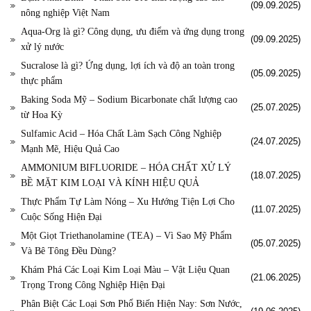
(09.09.2025)
nông nghiệp Việt Nam
Aqua-Org là gì? Công dụng, ưu điểm và ứng dụng trong
(09.09.2025)
xử lý nước
Sucralose là gì? Ứng dụng, lợi ích và độ an toàn trong
(05.09.2025)
thực phẩm
Baking Soda Mỹ – Sodium Bicarbonate chất lượng cao
(25.07.2025)
từ Hoa Kỳ
Sulfamic Acid – Hóa Chất Làm Sạch Công Nghiệp
(24.07.2025)
Mạnh Mẽ, Hiệu Quả Cao
AMMONIUM BIFLUORIDE – HÓA CHẤT XỬ LÝ
(18.07.2025)
BỀ MẶT KIM LOẠI VÀ KÍNH HIỆU QUẢ
Thực Phẩm Tự Làm Nóng – Xu Hướng Tiện Lợi Cho
(11.07.2025)
Cuộc Sống Hiện Đại
Một Giọt Triethanolamine (TEA) – Vì Sao Mỹ Phẩm
(05.07.2025)
Và Bê Tông Đều Dùng?
Khám Phá Các Loại Kim Loại Màu – Vật Liệu Quan
(21.06.2025)
Trọng Trong Công Nghiệp Hiện Đại
Phân Biệt Các Loại Sơn Phổ Biến Hiện Nay: Sơn Nước,