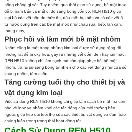
năng chống gỉ sét. Tuy nhiên, qua thời gian sử dụng, bề mặt inox
dễ bị bám bẩn và mất đi độ sáng bóng vốn có. REN H510 giúp
loại bỏ các vết bẩn do thức ăn, dầu mỡ, bụi bẩn và cả các vết ố
từ nước cứng trên các bề mặt inox như chậu rửa, bếp, lan can,
thang máy,...
Phục hồi và làm mới bề mặt nhôm
Nhôm cũng là một trong những kim loại được sử dụng rộng rãi
nhưng rất dễ bị oxy hóa, gây ra những vết đốm đen hay xỉn màu.
REN H510 không chỉ làm sạch mà còn giúp phục hồi bề mặt
nhôm, trả lại sự sáng bóng tự nhiên cho các vật dụng như cửa sổ,
khung nhôm, tấm chắn,...
Tăng cường tuổi thọ cho thiết bị và
vật dụng kim loại
Việc sử dụng REN H510 không chỉ giúp làm sạch bề mặt mà còn
bảo vệ inox và nhôm khỏi các tác động của môi trường bên
ngoài, giúp kéo dài tuổi thọ của các thiết bị, vật dụng và đảm bảo
chúng luôn trong trạng thái hoạt động tốt.
Cách Sử Dụng REN H510