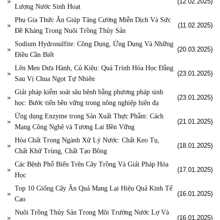
(12.02.2025)
Lượng Nước Sinh Hoạt
Phụ Gia Thức Ăn Giúp Tăng Cường Miễn Dịch Và Sức
(11.02.2025)
Đề Kháng Trong Nuôi Trồng Thủy Sản
Sodium Hydrosulfite: Công Dụng, Ứng Dụng Và Những
(20.03.2025)
Điều Cần Biết
Lên Men Dưa Hành, Củ Kiệu: Quá Trình Hóa Học Đằng
(23.01.2025)
Sau Vị Chua Ngọt Tự Nhiên
Giải pháp kiểm soát sâu bệnh bằng phương pháp sinh
(23.01.2025)
học: Bước tiến bền vững trong nông nghiệp hiện đạ
Ứng dụng Enzyme trong Sản Xuất Thực Phẩm: Cách
(21.01.2025)
Mạng Công Nghệ và Tương Lai Bền Vững
Hóa Chất Trong Ngành Xử Lý Nước: Chất Keo Tụ,
(18.01.2025)
Chất Khử Trùng, Chất Tạo Bông
Các Bệnh Phổ Biến Trên Cây Trồng Và Giải Pháp Hóa
(17.01.2025)
Học
Top 10 Giống Cây Ăn Quả Mang Lại Hiệu Quả Kinh Tế
(16.01.2025)
Cao
Nuôi Trồng Thủy Sản Trong Môi Trường Nước Lợ Và
(16.01.2025)