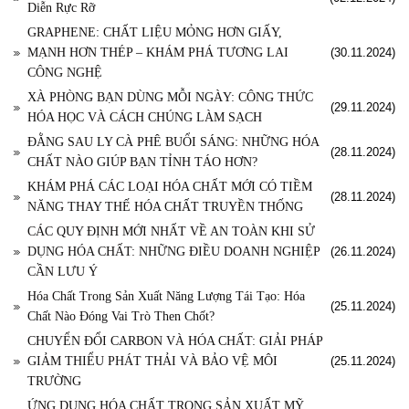
Diễn Rực Rỡ
GRAPHENE: CHẤT LIỆU MỎNG HƠN GIẤY,
MẠNH HƠN THÉP – KHÁM PHÁ TƯƠNG LAI
(30.11.2024)
CÔNG NGHỆ
XÀ PHÒNG BẠN DÙNG MỖI NGÀY: CÔNG THỨC
(29.11.2024)
HÓA HỌC VÀ CÁCH CHÚNG LÀM SẠCH
ĐẰNG SAU LY CÀ PHÊ BUỔI SÁNG: NHỮNG HÓA
(28.11.2024)
CHẤT NÀO GIÚP BẠN TỈNH TÁO HƠN?
KHÁM PHÁ CÁC LOẠI HÓA CHẤT MỚI CÓ TIỀM
(28.11.2024)
NĂNG THAY THẾ HÓA CHẤT TRUYỀN THỐNG
CÁC QUY ĐỊNH MỚI NHẤT VỀ AN TOÀN KHI SỬ
DỤNG HÓA CHẤT: NHỮNG ĐIỀU DOANH NGHIỆP
(26.11.2024)
CẦN LƯU Ý
Hóa Chất Trong Sản Xuất Năng Lượng Tái Tạo: Hóa
(25.11.2024)
Chất Nào Đóng Vai Trò Then Chốt?
CHUYỂN ĐỔI CARBON VÀ HÓA CHẤT: GIẢI PHÁP
GIẢM THIỂU PHÁT THẢI VÀ BẢO VỆ MÔI
(25.11.2024)
TRƯỜNG
ỨNG DỤNG HÓA CHẤT TRONG SẢN XUẤT MỸ