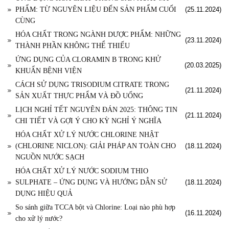
PHẨM: TỪ NGUYÊN LIỆU ĐẾN SẢN PHẨM CUỐI
(25.11.2024)
CÙNG
HÓA CHẤT TRONG NGÀNH DƯỢC PHẨM: NHỮNG
(23.11.2024)
THÀNH PHẦN KHÔNG THỂ THIẾU
ỨNG DỤNG CỦA CLORAMIN B TRONG KHỬ
(20.03.2025)
KHUẨN BỆNH VIỆN
CÁCH SỬ DỤNG TRISODIUM CITRATE TRONG
(21.11.2024)
SẢN XUẤT THỰC PHẨM VÀ ĐỒ UỐNG
LỊCH NGHỈ TẾT NGUYÊN ĐÁN 2025: THÔNG TIN
(21.11.2024)
CHI TIẾT VÀ GỢI Ý CHO KỲ NGHỈ Ý NGHĨA
HÓA CHẤT XỬ LÝ NƯỚC CHLORINE NHẬT
(CHLORINE NICLON): GIẢI PHÁP AN TOÀN CHO
(18.11.2024)
NGUỒN NƯỚC SẠCH
HÓA CHẤT XỬ LÝ NƯỚC SODIUM THIO
SULPHATE – ỨNG DỤNG VÀ HƯỚNG DẪN SỬ
(18.11.2024)
DỤNG HIỆU QUẢ
So sánh giữa TCCA bột và Chlorine: Loại nào phù hợp
(16.11.2024)
cho xử lý nước?