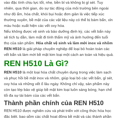
vào đặc tính chịu lực tốt, nhẹ, bền bỉ và không bị gỉ sét. Tuy
nhiên, qua thời gian, do sự tác động của môi trường bên ngoài
như độ ẩm, hóa chất, khói bụi hoặc đơn giản là việc tiếp xúc
thường xuyên, bề mặt của các vật liệu này có thể bị bám bẩn, xỉn
màu hoặc xuất hiện các vết oxy hóa.
Nếu không được vệ sinh và bảo dưỡng định kỳ, các vết bẩn này
sẽ tích tụ dần, làm mất đi tính thẩm mỹ và ảnh hưởng đến tuổi
thọ của sản phẩm.
Hóa chất vệ sinh và làm mới inox và nhôm
REN H510
là giải pháp chuyên nghiệp để loại bỏ hoàn toàn các
vết bẩn và làm mới bề mặt kim loại một cách an toàn và hiệu quả.
REN H510 Là Gì?
REN H510
là một loại hóa chất chuyên dụng trong việc làm sạch
và phục hồi bề mặt inox và nhôm, giúp loại bỏ các vết bẩn, gỉ sét,
oxy hóa và những vết ố lâu ngày. Không chỉ vậy, sản phẩm này
còn tạo lớp bảo vệ giúp bề mặt kim loại luôn sáng bóng, hạn chế
tối đa sự tái bám của các vết bẩn.
Thành phần chính của REN H510
REN H510 được nghiên cứu và phát triển với công thức hóa học
đặc biệt, bao gồm các chất hoạt động bề mặt và các thành phần