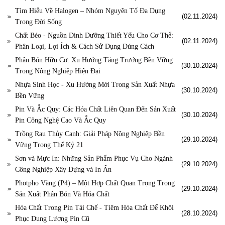
Tìm Hiểu Về Halogen – Nhóm Nguyên Tố Đa Dụng
(02.11.2024)
Trong Đời Sống
Chất Béo - Nguồn Dinh Dưỡng Thiết Yếu Cho Cơ Thể:
(02.11.2024)
Phân Loại, Lợi Ích & Cách Sử Dụng Đúng Cách
Phân Bón Hữu Cơ: Xu Hướng Tăng Trưởng Bền Vững
(30.10.2024)
Trong Nông Nghiệp Hiện Đại
Nhựa Sinh Học - Xu Hướng Mới Trong Sản Xuất Nhựa
(30.10.2024)
Bền Vững
Pin Và Ắc Quy: Các Hóa Chất Liên Quan Đến Sản Xuất
(30.10.2024)
Pin Công Nghệ Cao Và Ắc Quy
Trồng Rau Thủy Canh: Giải Pháp Nông Nghiệp Bền
(29.10.2024)
Vững Trong Thế Kỷ 21
Sơn và Mực In: Những Sản Phẩm Phục Vụ Cho Ngành
(29.10.2024)
Công Nghiệp Xây Dựng và In Ấn
Photpho Vàng (P4) – Một Hợp Chất Quan Trọng Trong
(29.10.2024)
Sản Xuất Phân Bón Và Hóa Chất
Hóa Chất Trong Pin Tái Chế - Tiêm Hóa Chất Để Khôi
(28.10.2024)
Phục Dung Lượng Pin Cũ