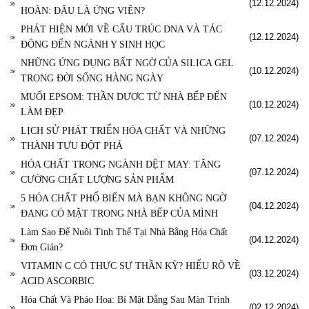
(12.12.2024)
HOÀN: ĐÂU LÀ ỨNG VIÊN?
PHÁT HIỆN MỚI VỀ CẤU TRÚC DNA VÀ TÁC
(12.12.2024)
ĐỘNG ĐẾN NGÀNH Y SINH HỌC
NHỮNG ỨNG DỤNG BẤT NGỜ CỦA SILICA GEL
(10.12.2024)
TRONG ĐỜI SỐNG HÀNG NGÀY
MUỐI EPSOM: THẦN DƯỢC TỪ NHÀ BẾP ĐẾN
(10.12.2024)
LÀM ĐẸP
LỊCH SỬ PHÁT TRIỂN HÓA CHẤT VÀ NHỮNG
(07.12.2024)
THÀNH TỰU ĐỘT PHÁ
HÓA CHẤT TRONG NGÀNH DỆT MAY: TĂNG
(07.12.2024)
CƯỜNG CHẤT LƯỢNG SẢN PHẨM
5 HÓA CHẤT PHỔ BIẾN MÀ BẠN KHÔNG NGỜ
(04.12.2024)
ĐANG CÓ MẶT TRONG NHÀ BẾP CỦA MÌNH
Làm Sao Để Nuôi Tinh Thể Tại Nhà Bằng Hóa Chất
(04.12.2024)
Đơn Giản?
VITAMIN C CÓ THỰC SỰ THẦN KỲ? HIỂU RÕ VỀ
(03.12.2024)
ACID ASCORBIC
Hóa Chất Và Pháo Hoa: Bí Mật Đằng Sau Màn Trình
(02.12.2024)