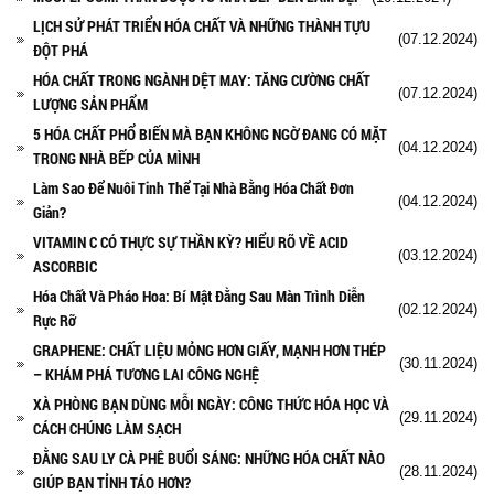
LỊCH SỬ PHÁT TRIỂN HÓA CHẤT VÀ NHỮNG THÀNH TỰU
(07.12.2024)
ĐỘT PHÁ
HÓA CHẤT TRONG NGÀNH DỆT MAY: TĂNG CƯỜNG CHẤT
(07.12.2024)
LƯỢNG SẢN PHẨM
5 HÓA CHẤT PHỔ BIẾN MÀ BẠN KHÔNG NGỜ ĐANG CÓ MẶT
(04.12.2024)
TRONG NHÀ BẾP CỦA MÌNH
Làm Sao Để Nuôi Tinh Thể Tại Nhà Bằng Hóa Chất Đơn
(04.12.2024)
Giản?
VITAMIN C CÓ THỰC SỰ THẦN KỲ? HIỂU RÕ VỀ ACID
(03.12.2024)
ASCORBIC
Hóa Chất Và Pháo Hoa: Bí Mật Đằng Sau Màn Trình Diễn
(02.12.2024)
Rực Rỡ
GRAPHENE: CHẤT LIỆU MỎNG HƠN GIẤY, MẠNH HƠN THÉP
(30.11.2024)
– KHÁM PHÁ TƯƠNG LAI CÔNG NGHỆ
XÀ PHÒNG BẠN DÙNG MỖI NGÀY: CÔNG THỨC HÓA HỌC VÀ
(29.11.2024)
CÁCH CHÚNG LÀM SẠCH
ĐẰNG SAU LY CÀ PHÊ BUỔI SÁNG: NHỮNG HÓA CHẤT NÀO
(28.11.2024)
GIÚP BẠN TỈNH TÁO HƠN?