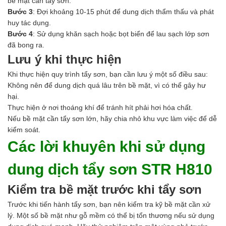
bề mặt cần tẩy sơn.
Ngành Gốm Sứ
Bước 3
: Đợi khoảng 10-15 phút để dung dịch thẩm thấu và phát
Ngành Gỗ
huy tác dụng.
Ngành Mỹ Phẩm
Bước 4
: Sử dụng khăn sạch hoặc bọt biển để lau sạch lớp sơn
Ngành Hóa Dầu
đã bong ra.
Ngành Giấy
Lưu ý khi thực hiện
Liên hệ
Tuyển dụng
Khi thực hiện quy trình tẩy sơn, bạn cần lưu ý một số điều sau:
Không nên để dung dịch quá lâu trên bề mặt, vì có thể gây hư
hại.
Thực hiện ở nơi thoáng khí để tránh hít phải hơi hóa chất.
Nếu bề mặt cần tẩy sơn lớn, hãy chia nhỏ khu vực làm việc để dễ
kiểm soát.
Các lời khuyên khi sử dụng
dung dịch tẩy sơn STR H810
Kiểm tra bề mặt trước khi tẩy sơn
Trước khi tiến hành tẩy sơn, bạn nên kiểm tra kỹ bề mặt cần xử
lý. Một số bề mặt như gỗ mềm có thể bị tổn thương nếu sử dụng