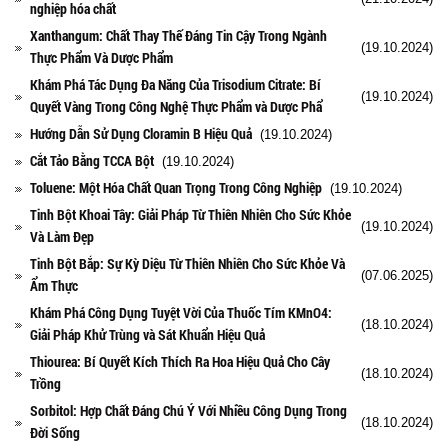
nghiệp hóa chất
Xanthangum: Chất Thay Thế Đáng Tin Cậy Trong Ngành
(19.10.2024)
Thực Phẩm Và Dược Phẩm
Khám Phá Tác Dụng Đa Năng Của Trisodium Citrate: Bí
(19.10.2024)
Quyết Vàng Trong Công Nghệ Thực Phẩm và Dược Phẩ
Hướng Dẫn Sử Dụng Cloramin B Hiệu Quả
(19.10.2024)
Cắt Tảo Bằng TCCA Bột
(19.10.2024)
Toluene: Một Hóa Chất Quan Trọng Trong Công Nghiệp
(19.10.2024)
Tinh Bột Khoai Tây: Giải Pháp Từ Thiên Nhiên Cho Sức Khỏe
(19.10.2024)
Và Làm Đẹp
Tinh Bột Bắp: Sự Kỳ Diệu Từ Thiên Nhiên Cho Sức Khỏe Và
(07.06.2025)
Ẩm Thực
Khám Phá Công Dụng Tuyệt Vời Của Thuốc Tím KMnO4:
(18.10.2024)
Giải Pháp Khử Trùng và Sát Khuẩn Hiệu Quả
Thiourea: Bí Quyết Kích Thích Ra Hoa Hiệu Quả Cho Cây
(18.10.2024)
Trồng
Sorbitol: Hợp Chất Đáng Chú Ý Với Nhiều Công Dụng Trong
(18.10.2024)
Đời Sống