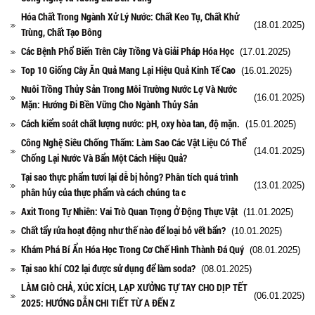
Hóa Chất Trong Ngành Xử Lý Nước: Chất Keo Tụ, Chất Khử
(18.01.2025)
Trùng, Chất Tạo Bông
Các Bệnh Phổ Biến Trên Cây Trồng Và Giải Pháp Hóa Học
(17.01.2025)
Top 10 Giống Cây Ăn Quả Mang Lại Hiệu Quả Kinh Tế Cao
(16.01.2025)
Nuôi Trồng Thủy Sản Trong Môi Trường Nước Lợ Và Nước
(16.01.2025)
Mặn: Hướng Đi Bền Vững Cho Ngành Thủy Sản
Cách kiểm soát chất lượng nước: pH, oxy hòa tan, độ mặn.
(15.01.2025)
Công Nghệ Siêu Chống Thấm: Làm Sao Các Vật Liệu Có Thể
(14.01.2025)
Chống Lại Nước Và Bẩn Một Cách Hiệu Quả?
Tại sao thực phẩm tươi lại dễ bị hỏng? Phân tích quá trình
(13.01.2025)
phân hủy của thực phẩm và cách chúng ta c
Axit Trong Tự Nhiên: Vai Trò Quan Trọng Ở Động Thực Vật
(11.01.2025)
Chất tẩy rửa hoạt động như thế nào để loại bỏ vết bẩn?
(10.01.2025)
Khám Phá Bí Ẩn Hóa Học Trong Cơ Chế Hình Thành Đá Quý
(08.01.2025)
Tại sao khí CO2 lại được sử dụng để làm soda?
(08.01.2025)
LÀM GIÒ CHẢ, XÚC XÍCH, LẠP XƯỞNG TỰ TAY CHO DỊP TẾT
(06.01.2025)
2025: HƯỚNG DẪN CHI TIẾT TỪ A ĐẾN Z