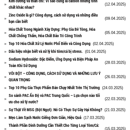
Kim cương và than chì: Vì sao cùng là carbon nhưng tính
(12.04.2025)
chất khác nhau?
Zinc Oxide là gì? Công dụng, cách sử dụng và những điều
(09.04.2025)
bạn cần biết
Hóa Chất Trong Ngành Xây Dựng: Phụ Gia Bê Tông, Hóa
(05.04.2025)
Chất Chống Thấm, Hóa Chất Bảo Trì Công Trình
Top 10 Hóa Chất Xử Lý Nước Phổ Biến và Công Dụng
(02.04.2025)
Dấu hiệu nhận biết và xử lý khi tôm/cá bị stress.
(01.04.2025)
Sodium Hydroxide: Đặc Điểm, Ứng Dụng và Biện Pháp An
(28.03.2025)
Toàn Khi Sử Dụng
VÔI BỘT – CÔNG DỤNG, CÁCH SỬ DỤNG VÀ NHỮNG LƯU Ý
(26.03.2025)
QUAN TRỌNG
Top 10 Phụ Gia Thực Phẩm Bán Chạy Nhất Trên Thị Trường
(24.03.2025)
So sánh PAC Ấn Độ và PAC Trung Quốc – Lựa chọn nào tối
(22.03.2025)
ưu cho xử lý nước?
Sự Thật Về MSG (Bột Ngọt): Nó Có Thực Sự Gây Hại Không?
(21.03.2025)
Mẹo Làm Sạch Nước Giếng Đơn Giản, Hiệu Quả
(17.03.2025)
Thành Phần Dinh Dưỡng Cần Thiết Cho Từng Loại Tôm/Cá:
(15.03.2025)