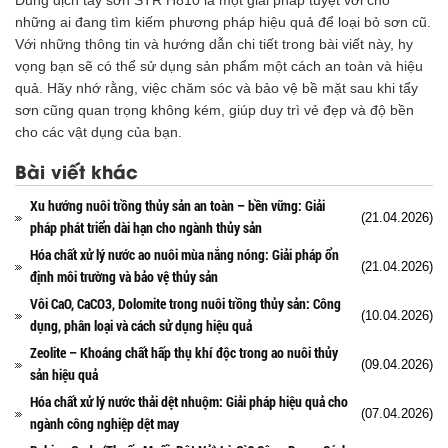
Dung dịch tẩy sơn STR H810 là một giải pháp tuyệt vời cho
những ai đang tìm kiếm phương pháp hiệu quả để loại bỏ sơn cũ.
Với những thông tin và hướng dẫn chi tiết trong bài viết này, hy
vọng bạn sẽ có thể sử dụng sản phẩm một cách an toàn và hiệu
quả. Hãy nhớ rằng, việc chăm sóc và bảo vệ bề mặt sau khi tẩy
sơn cũng quan trọng không kém, giúp duy trì vẻ đẹp và độ bền
cho các vật dụng của bạn.
Bài viết khác
Xu hướng nuôi trồng thủy sản an toàn – bền vững: Giải
(21.04.2026)
pháp phát triển dài hạn cho ngành thủy sản
Hóa chất xử lý nước ao nuôi mùa nắng nóng: Giải pháp ổn
(21.04.2026)
định môi trường và bảo vệ thủy sản
Vôi CaO, CaCO3, Dolomite trong nuôi trồng thủy sản: Công
(10.04.2026)
dụng, phân loại và cách sử dụng hiệu quả
Zeolite – Khoáng chất hấp thụ khí độc trong ao nuôi thủy
(09.04.2026)
sản hiệu quả
Hóa chất xử lý nước thải dệt nhuộm: Giải pháp hiệu quả cho
(07.04.2026)
ngành công nghiệp dệt may