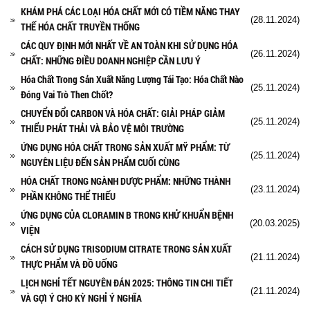
KHÁM PHÁ CÁC LOẠI HÓA CHẤT MỚI CÓ TIỀM NĂNG THAY
(28.11.2024)
THẾ HÓA CHẤT TRUYỀN THỐNG
CÁC QUY ĐỊNH MỚI NHẤT VỀ AN TOÀN KHI SỬ DỤNG HÓA
(26.11.2024)
CHẤT: NHỮNG ĐIỀU DOANH NGHIỆP CẦN LƯU Ý
Hóa Chất Trong Sản Xuất Năng Lượng Tái Tạo: Hóa Chất Nào
(25.11.2024)
Đóng Vai Trò Then Chốt?
CHUYỂN ĐỔI CARBON VÀ HÓA CHẤT: GIẢI PHÁP GIẢM
(25.11.2024)
THIỂU PHÁT THẢI VÀ BẢO VỆ MÔI TRƯỜNG
ỨNG DỤNG HÓA CHẤT TRONG SẢN XUẤT MỸ PHẨM: TỪ
(25.11.2024)
NGUYÊN LIỆU ĐẾN SẢN PHẨM CUỐI CÙNG
HÓA CHẤT TRONG NGÀNH DƯỢC PHẨM: NHỮNG THÀNH
(23.11.2024)
PHẦN KHÔNG THỂ THIẾU
ỨNG DỤNG CỦA CLORAMIN B TRONG KHỬ KHUẨN BỆNH
(20.03.2025)
VIỆN
CÁCH SỬ DỤNG TRISODIUM CITRATE TRONG SẢN XUẤT
(21.11.2024)
THỰC PHẨM VÀ ĐỒ UỐNG
LỊCH NGHỈ TẾT NGUYÊN ĐÁN 2025: THÔNG TIN CHI TIẾT
(21.11.2024)
VÀ GỢI Ý CHO KỲ NGHỈ Ý NGHĨA