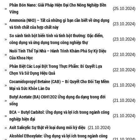
Phân Bón Nano: Giải Pháp Hiện Đại Cho Nông Nghiệp Bền
(25.10.2024)
Vững
Ammonia (NH3) – Tất cả những gì bạn cần biết về ứng dụng
(23.10.2024)
và tính chất của hợp chất này
So sánh tinh bột biến tính và tinh bột thường: Đặc điểm,
(23.10.2024)
công dụng và ứng dụng trong công nghiệp thự
Nuôi Tinh Thể Tại Nhà – Hành Trình Khám Phá Sự Kỳ Diệu
(22.10.2024)
Của Khoa Học
Phân Biệt Các Loại Bột Trong Thực Phẩm: Bí Quyết Lựa
(22.10.2024)
Chọn Và Sử Dụng Hiệu Quả
Cocamidopropyl Betaine (CAB) – Bí Quyết Cho Đôi Tay Mềm
(21.10.2024)
Mại và Sức Khỏe Làn Da
Butyl Acetate (BA) C6H12O2 Ứng dụng đa dạng trong đời
(21.10.2024)
sống
BCA – Butyl Carbitol: Ứng dụng và lợi ích trong ngành công
(21.10.2024)
nghiệp hiện đại
Axit Salicylic Sự thật về loại dung môi kỳ diệu
(21.10.2024)
Alcohlol Ethoxylate: Ứng dụng và lợi ích trong ngành công
(21.10.2024)