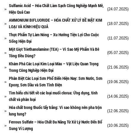
Sulfamic Acid – Hóa Chất Làm Sạch Công Nghiệp Mạnh Mẽ,
(24.07.2025)
Hiệu Quả Cao
AMMONIUM BIFLUORIDE – HÓA CHẤT XỬ LÝ BỀ MẶT KIM
(18.07.2025)
LOẠI VÀ KÍNH HIỆU QUẢ
Thực Phẩm Tự Làm Nóng – Xu Hướng Tiện Lợi Cho Cuộc
(11.07.2025)
Sống Hiện Đại
Một Giọt Triethanolamine (TEA) – Vì Sao Mỹ Phẩm Và Bê
(05.07.2025)
Tông Đều Dùng?
Khám Phá Các Loại Kim Loại Màu – Vật Liệu Quan Trọng
(21.06.2025)
Trong Công Nghiệp Hiện Đại
Phân Biệt Các Loại Sơn Phổ Biến Hiện Nay: Sơn Nước, Sơn
(19.06.2025)
Epoxy, Sơn Dầu và Sơn Tĩnh Điện
Tìm hiểu chi tiết về các loại muối clorua: Ứng dụng, tính
(14.06.2025)
chất và phân loại
Hóa chất trong thuốc tẩy trắng: Vì sao không nên pha trộn
(12.06.2025)
lung tung?
Ferrous Sulfate – Hóa Chất Đa Năng Từ Xử Lý Nước Đến Bổ
(10.06.2025)
Sung Vi Lượng