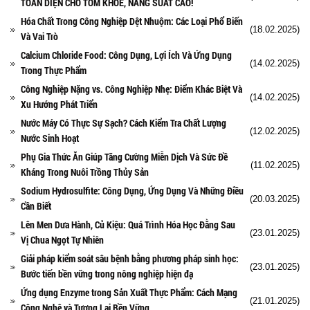
TOÀN DIỆN CHO TÔM KHỎE, NĂNG SUẤT CAO!
Hóa Chất Trong Công Nghiệp Dệt Nhuộm: Các Loại Phổ Biến
(18.02.2025)
Và Vai Trò
Calcium Chloride Food: Công Dụng, Lợi Ích Và Ứng Dụng
(14.02.2025)
Trong Thực Phẩm
Công Nghiệp Nặng vs. Công Nghiệp Nhẹ: Điểm Khác Biệt Và
(14.02.2025)
Xu Hướng Phát Triển
Nước Máy Có Thực Sự Sạch? Cách Kiểm Tra Chất Lượng
(12.02.2025)
Nước Sinh Hoạt
Phụ Gia Thức Ăn Giúp Tăng Cường Miễn Dịch Và Sức Đề
(11.02.2025)
Kháng Trong Nuôi Trồng Thủy Sản
Sodium Hydrosulfite: Công Dụng, Ứng Dụng Và Những Điều
(20.03.2025)
Cần Biết
Lên Men Dưa Hành, Củ Kiệu: Quá Trình Hóa Học Đằng Sau
(23.01.2025)
Vị Chua Ngọt Tự Nhiên
Giải pháp kiểm soát sâu bệnh bằng phương pháp sinh học:
(23.01.2025)
Bước tiến bền vững trong nông nghiệp hiện đạ
Ứng dụng Enzyme trong Sản Xuất Thực Phẩm: Cách Mạng
(21.01.2025)
Công Nghệ và Tương Lai Bền Vững