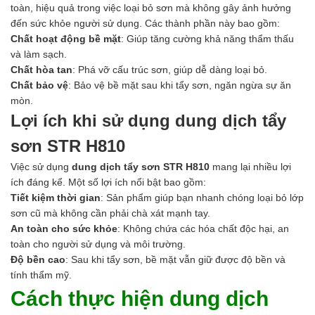
Axit
toàn, hiệu quả trong việc loại bỏ sơn mà không gây ảnh hưởng
Hóa chất khác
đến sức khỏe người sử dụng. Các thành phần này bao gồm:
Kiềm
Chất hoạt động bề mặt
: Giúp tăng cường khả năng thẩm thấu
Muối
và làm sạch.
Kim loại màu
Chất hòa tan
: Phá vỡ cấu trúc sơn, giúp dễ dàng loại bỏ.
Oxit kim loại
Chất bảo vệ
: Bảo vệ bề mặt sau khi tẩy sơn, ngăn ngừa sự ăn
HÓA CHẤT THÍ NGHIỆM
mòn.
Hóa chất thí nghiệm
Lợi ích khi sử dụng dung dịch tẩy
Thiết bị phòng thí nghiệm
HÓA CHẤT NÔNG NGHIỆP
sơn STR H810
Nguyên liệu phân bón
Việc sử dụng
dung dịch tẩy sơn STR H810
mang lại nhiều lợi
Chế phẩm sinh học
ích đáng kể. Một số lợi ích nổi bật bao gồm:
Nguyên liệu chăn nuôi
Tiết kiệm thời gian
: Sản phẩm giúp bạn nhanh chóng loại bỏ lớp
HÓA CHẤT XÂY DỰNG
sơn cũ mà không cần phải chà xát mạnh tay.
Chống thấm sika
An toàn cho sức khỏe
: Không chứa các hóa chất độc hại, an
Silicone Dow Corning
toàn cho người sử dụng và môi trường.
Silicone KCC
Độ bền cao
: Sau khi tẩy sơn, bề mặt vẫn giữ được độ bền và
Silicone Apollo
tính thẩm mỹ.
Silicone Kingbond
Cách thực hiện dung dịch
Silicone Shinetsu
Keo Silicone