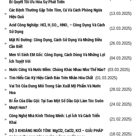
Bí Quyết Tối Ưu Hóa Sự Phát Triển
Các Bệnh Thường Gặp Trên Tôm, Cá Và Cách Phòng Ngừa
(13.03.2025)
Hiệu Quả
Acid Công Nghiệp: HCl, H₂SO₄, HNO₃ – Công Dụng Và Cách
(12.03.2025)
Sử Dụng
Mật Rỉ Đường: Công Dụng, Cách Sử Dụng Và Những Điều
(26.03.2025)
Cần Biết
Men Vi Sinh EM Gốc: Công Dụng, Cách Dùng Và Những Lợi
(04.03.2025)
Ích Tuyệt Vời
Nước Cứng Và Nước Mềm: Chúng Khác Nhau Như Thế Nào?
(03.03.2025)
Tìm Hiểu Các Ký Hiệu Cảnh Báo Trên Nhãn Hóa Chất
(01.03.2025)
Vai Trò Của Dung Môi Trong Sản Xuất Mỹ Phẩm Và Nước
(28.02.2025)
Hoa
Bí Ẩn Của Dầu Gội: Tại Sao Một Số Dầu Gội Làm Tóc Suôn
(24.02.2025)
Mượt Hơn?
Công Nghệ Nhà Kính Thông Minh: Lợi Ích Và Cách Triển
(21.02.2025)
Khai
BỘ 3 KHOÁNG NUÔI TÔM: MgCl2, CaCl2, KCl – GIẢI PHÁP
(18.02.2025)