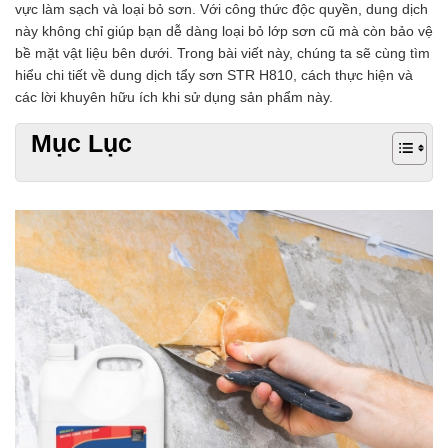
vực làm sạch và loại bỏ sơn. Với công thức độc quyền, dung dịch
Chất phụ gia tạo cấu trúc
này không chỉ giúp bạn dễ dàng loại bỏ lớp sơn cũ mà còn bảo vệ
Chất phụ gia bảo quản
bề mặt vật liệu bên dưới. Trong bài viết này, chúng ta sẽ cùng tìm
Chất phụ gia nem giò chả
hiểu chi tiết về dung dịch tẩy sơn STR H810, cách thực hiện và
Chất phụ gia bún mì phở
các lời khuyên hữu ích khi sử dụng sản phẩm này.
Chất phụ gia bánh kẹo kem
Chất phụ gia nước giải khát
Mục Lục
Chất phụ gia xúc xích
Chất phụ gia nước mắm
Chất phụ gia rau củ quả
Chất phụ gia thạch rau câu
Chất phụ gia đậu hũ
HÓA CHẤT TẨY RỬA
Tẩy rửa công nghiệp
Tẩy rửa sinh hoạt
Tẩy rửa ô tô xe máy
Tẩy cáu cặn đường ống
Tẩy rửa khác
HÓA CHẤT THỦY SẢN
Hóa chất xử lý nước
Men đường ruột