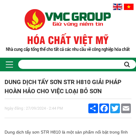
Trang chủ
Sản phẩm
DUNG DỊCH TẨY SƠN STR H810 GIẢI PHÁP
PHỤ GIA THỰC PHẨM
HOÀN HẢO CHO VIỆC LOẠI BỎ SƠN
Tinh bột biến tính
Màu thực phẩm
Share
Facebook
Twitter
Em
Hương liệu thực phẩm
Ngày đăng : 27/09/2024 - 2:44 PM
Chất phụ gia điều vị tạo ngọt
Chất phụ gia oxy hóa giữ màu
Chất phụ gia nhũ hóa làm dày
Dung dịch tẩy sơn STR H810 là một sản phẩm nổi bật trong lĩnh
Chất phụ gia chống đông vón