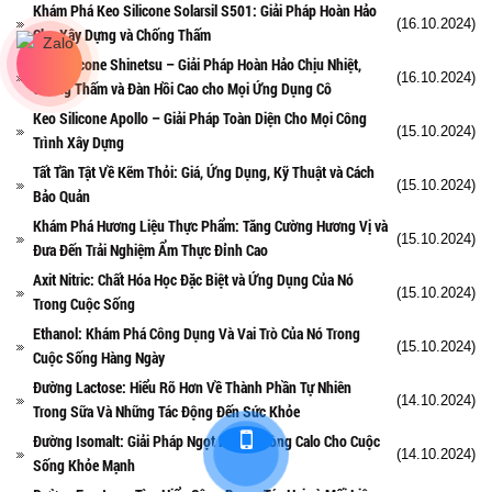
Khám Phá Keo Silicone Solarsil S501: Giải Pháp Hoàn Hảo
(16.10.2024)
Cho Xây Dựng và Chống Thấm
Keo Silicone Shinetsu – Giải Pháp Hoàn Hảo Chịu Nhiệt,
(16.10.2024)
Chống Thấm và Đàn Hồi Cao cho Mọi Ứng Dụng Cô
Keo Silicone Apollo – Giải Pháp Toàn Diện Cho Mọi Công
(15.10.2024)
Trình Xây Dựng
Tất Tần Tật Về Kẽm Thỏi: Giá, Ứng Dụng, Kỹ Thuật và Cách
(15.10.2024)
Bảo Quản
Khám Phá Hương Liệu Thực Phẩm: Tăng Cường Hương Vị và
(15.10.2024)
Đưa Đến Trải Nghiệm Ẩm Thực Đỉnh Cao
Axit Nitric: Chất Hóa Học Đặc Biệt và Ứng Dụng Của Nó
(15.10.2024)
Trong Cuộc Sống
Ethanol: Khám Phá Công Dụng Và Vai Trò Của Nó Trong
(15.10.2024)
Cuộc Sống Hàng Ngày
Đường Lactose: Hiểu Rõ Hơn Về Thành Phần Tự Nhiên
(14.10.2024)
Trong Sữa Và Những Tác Động Đến Sức Khỏe
Đường Isomalt: Giải Pháp Ngọt Ngào Không Calo Cho Cuộc
(14.10.2024)
Sống Khỏe Mạnh