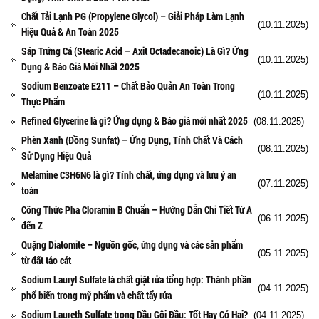
Chất Tải Lạnh PG (Propylene Glycol) – Giải Pháp Làm Lạnh
(10.11.2025)
Hiệu Quả & An Toàn 2025
Sáp Trứng Cá (Stearic Acid – Axit Octadecanoic) Là Gì? Ứng
(10.11.2025)
Dụng & Báo Giá Mới Nhất 2025
Sodium Benzoate E211 – Chất Bảo Quản An Toàn Trong
(10.11.2025)
Thực Phẩm
Refined Glycerine là gì? Ứng dụng & Báo giá mới nhất 2025
(08.11.2025)
Phèn Xanh (Đồng Sunfat) – Ứng Dụng, Tính Chất Và Cách
(08.11.2025)
Sử Dụng Hiệu Quả
Melamine C3H6N6 là gì? Tính chất, ứng dụng và lưu ý an
(07.11.2025)
toàn
Công Thức Pha Cloramin B Chuẩn – Hướng Dẫn Chi Tiết Từ A
(06.11.2025)
đến Z
Quặng Diatomite – Nguồn gốc, ứng dụng và các sản phẩm
(05.11.2025)
từ đất tảo cát
Sodium Lauryl Sulfate là chất giặt rửa tổng hợp: Thành phần
(04.11.2025)
phổ biến trong mỹ phẩm và chất tẩy rửa
Sodium Laureth Sulfate trong Dầu Gội Đầu: Tốt Hay Có Hại?
(04.11.2025)