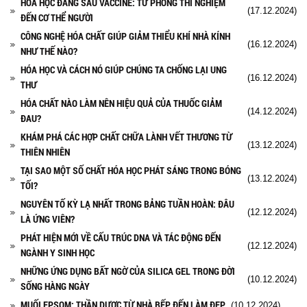
HÓA HỌC ĐẰNG SAU VACCINE: TỪ PHÒNG THÍ NGHIỆM
(17.12.2024)
ĐẾN CƠ THỂ NGƯỜI
CÔNG NGHỆ HÓA CHẤT GIÚP GIẢM THIỂU KHÍ NHÀ KÍNH
(16.12.2024)
NHƯ THẾ NÀO?
HÓA HỌC VÀ CÁCH NÓ GIÚP CHÚNG TA CHỐNG LẠI UNG
(16.12.2024)
THƯ
HÓA CHẤT NÀO LÀM NÊN HIỆU QUẢ CỦA THUỐC GIẢM
(14.12.2024)
ĐAU?
KHÁM PHÁ CÁC HỢP CHẤT CHỮA LÀNH VẾT THƯƠNG TỪ
(13.12.2024)
THIÊN NHIÊN
TẠI SAO MỘT SỐ CHẤT HÓA HỌC PHÁT SÁNG TRONG BÓNG
(13.12.2024)
TỐI?
NGUYÊN TỐ KỲ LẠ NHẤT TRONG BẢNG TUẦN HOÀN: ĐÂU
(12.12.2024)
LÀ ỨNG VIÊN?
PHÁT HIỆN MỚI VỀ CẤU TRÚC DNA VÀ TÁC ĐỘNG ĐẾN
(12.12.2024)
NGÀNH Y SINH HỌC
NHỮNG ỨNG DỤNG BẤT NGỜ CỦA SILICA GEL TRONG ĐỜI
(10.12.2024)
SỐNG HÀNG NGÀY
MUỐI EPSOM: THẦN DƯỢC TỪ NHÀ BẾP ĐẾN LÀM ĐẸP
(10.12.2024)