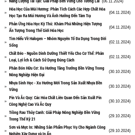
Năng Lượng Tái Tạo: Giải Pháp Bền Vững Cho Tương Lai
(06.11.2024)
Hóa Học Của Mùi Hương: Phân Tích Cách Các Hợp Chất Hóa
(04.11.2024)
Học Tạo Ra Mùi Hương Và Ảnh Hưởng Đến Tâm Trạ
Phản Ứng Hóa Học Kỳ Thú: Khám Phá Những Hiện Tượng
(04.11.2024)
Ấn Tượng Trong Thế Giới Hóa Học
Tìm Hiểu Về Halogen – Nhóm Nguyên Tố Đa Dụng Trong Đời
(02.11.2024)
Sống
Chất Béo - Nguồn Dinh Dưỡng Thiết Yếu Cho Cơ Thể: Phân
(02.11.2024)
Loại, Lợi Ích & Cách Sử Dụng Đúng Cách
Phân Bón Hữu Cơ: Xu Hướng Tăng Trưởng Bền Vững Trong
(30.10.2024)
Nông Nghiệp Hiện Đại
Nhựa Sinh Học - Xu Hướng Mới Trong Sản Xuất Nhựa Bền
(30.10.2024)
Vững
Pin Và Ắc Quy: Các Hóa Chất Liên Quan Đến Sản Xuất Pin
(30.10.2024)
Công Nghệ Cao Và Ắc Quy
Trồng Rau Thủy Canh: Giải Pháp Nông Nghiệp Bền Vững
(29.10.2024)
Trong Thế Kỷ 21
Sơn và Mực In: Những Sản Phẩm Phục Vụ Cho Ngành Công
(29.10.2024)
Nghiệp Xây Dựng và In Ấn