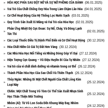
HÓA HỌC PHÍA SAU BỘT NỞ VÀ SỰ NỞ PHỒNG CỦA BÁNH
(06.01.2025)
Vai Trò Của Chất Chống Oxy Hóa Trong Làm Chậm Lão Hóa
(04.01.2025)
Cơ Chế Hoạt Động Của Hệ Thống Lọc Nước Sạch
(03.01.2025)
Quy Trình Sản Xuất Xi Măng và Vai Trò của Hóa Học
(02.01.2025)
Phản Ứng Nhiệt Độ Cực Đoan: Sự Nổ, Cháy, Và Đông Lạnh
(02.01.2025)
Tức Thì
Các Loại Thuốc Điều Trị Bệnh Phổ Biến và Cơ Chế Hoạt Động
(30.12.2024)
Hóa Chất Hiếm Có Giá Trị Đắt Hơn Vàng
(30.12.2024)
Các Nhà Hóa Học Nổi Tiếng và Những Đóng Góp Vĩ Đại
(27.12.2024)
Hiện Tượng Cực Quang – Vũ Điệu Huyền Bí Của Tự Nhiên
(27.12.2024)
Vai trò của vi chất dinh dưỡng và vitamin trong cơ thể
(26.12.2024)
Thành Phần Hóa Học Của Sao Chổi Và Thiên Thạch
(26.12.2024)
Thủy Ngân: Những Bí Mật Chết Người Của Chất Lỏng Kim
(25.12.2024)
Loại Này
Chitin: Một Chất Trong Vỏ Tôm Có Thể Sản Xuất Nhựa Sinh
(25.12.2024)
Học Thân Thiện Môi Trường
Nhôm (Al): Từ Vỏ Lon Soda Đến Khung Máy Bay, Nhôm
(24.12.2024)