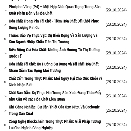
Photpho Vàng (P4) – Một Hợp Chất Quan Trọng Trong Sản
(29.10.2024)
Xuất Phân Bón Và Hóa Chất
Hóa Chất Trong Pin Tái Chế - Tiêm Hóa Chất Để Khôi Phục
(28.10.2024)
Dung Lượng Pin Cũ
Thuốc Bảo Vệ Thực Vật: Sự Biến Động Về Sản Lượng Và
(28.10.2024)
Kim Ngạch Nhập Khẩu Trên Thị Trường
Biến Động Giá Hóa Chất: Những Ảnh Hưởng Từ Thị Trường
(28.10.2024)
Quốc Tế
Hóa Chất Tái Chế: Xu Hướng Sử Dụng và Tái Chế Hóa Chất
(28.10.2024)
Nhằm Giảm Tác Động Môi Trường
Chất Cấm Trong Thực Phẩm: Mối Nguy Hại Cho Sức Khỏe và
(28.10.2024)
Cách Nhận Biết
Chất Bán Dẫn: Sự Phục Hồi Trong Sản Xuất Đang Thúc Đẩy
(26.10.2024)
Nhu Cầu Về Các Hóa Chất Liên Quan
Khí Công Nghiệp: Sự Cần Thiết Của Oxy, Nitơ, Và Cacbonic
(26.10.2024)
Trong Sản Xuất
Công Nghệ Blockchain Trong Thực Phẩm: Giải Pháp Tương
(25.10.2024)
Lai Cho Ngành Công Nghiệp