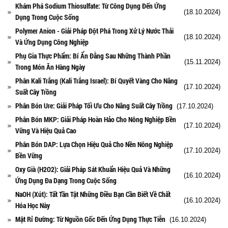
Khám Phá Sodium Thiosulfate: Từ Công Dụng Đến Ứng
(18.10.2024)
Dụng Trong Cuộc Sống
Polymer Anion - Giải Pháp Đột Phá Trong Xử Lý Nước Thải
(18.10.2024)
Và Ứng Dụng Công Nghiệp
Phụ Gia Thực Phẩm: Bí Ẩn Đằng Sau Những Thành Phần
(15.11.2024)
Trong Món Ăn Hàng Ngày
Phân Kali Trắng (Kali Trắng Israel): Bí Quyết Vàng Cho Năng
(17.10.2024)
Suất Cây Trồng
Phân Bón Ure: Giải Pháp Tối Ưu Cho Năng Suất Cây Trồng
(17.10.2024)
Phân Bón MKP: Giải Pháp Hoàn Hảo Cho Nông Nghiệp Bền
(17.10.2024)
Vững Và Hiệu Quả Cao
Phân Bón DAP: Lựa Chọn Hiệu Quả Cho Nền Nông Nghiệp
(17.10.2024)
Bền Vững
Oxy Già (H2O2): Giải Pháp Sát Khuẩn Hiệu Quả Và Những
(16.10.2024)
Ứng Dụng Đa Dạng Trong Cuộc Sống
NaOH (Xút): Tất Tần Tật Những Điều Bạn Cần Biết Về Chất
(16.10.2024)
Hóa Học Này
Mật Rỉ Đường: Từ Nguồn Gốc Đến Ứng Dụng Thực Tiễn
(16.10.2024)