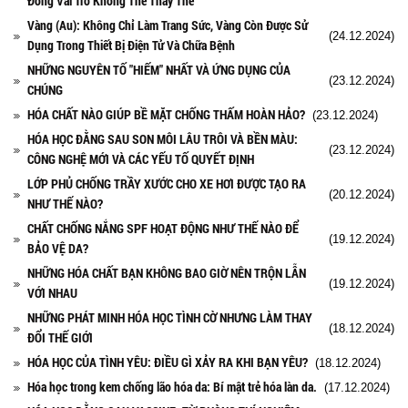
Đóng Vai Trò Không Thể Thay Thế
Vàng (Au): Không Chỉ Làm Trang Sức, Vàng Còn Được Sử
(24.12.2024)
Dụng Trong Thiết Bị Điện Tử Và Chữa Bệnh
NHỮNG NGUYÊN TỐ "HIẾM" NHẤT VÀ ỨNG DỤNG CỦA
(23.12.2024)
CHÚNG
HÓA CHẤT NÀO GIÚP BỀ MẶT CHỐNG THẤM HOÀN HẢO?
(23.12.2024)
HÓA HỌC ĐẰNG SAU SON MÔI LÂU TRÔI VÀ BỀN MÀU:
(23.12.2024)
CÔNG NGHỆ MỚI VÀ CÁC YẾU TỐ QUYẾT ĐỊNH
LỚP PHỦ CHỐNG TRẦY XƯỚC CHO XE HƠI ĐƯỢC TẠO RA
(20.12.2024)
NHƯ THẾ NÀO?
CHẤT CHỐNG NẮNG SPF HOẠT ĐỘNG NHƯ THẾ NÀO ĐỂ
(19.12.2024)
BẢO VỆ DA?
NHỮNG HÓA CHẤT BẠN KHÔNG BAO GIỜ NÊN TRỘN LẪN
(19.12.2024)
VỚI NHAU
NHỮNG PHÁT MINH HÓA HỌC TÌNH CỜ NHƯNG LÀM THAY
(18.12.2024)
ĐỔI THẾ GIỚI
HÓA HỌC CỦA TÌNH YÊU: ĐIỀU GÌ XẢY RA KHI BẠN YÊU?
(18.12.2024)
Hóa học trong kem chống lão hóa da: Bí mật trẻ hóa làn da.
(17.12.2024)