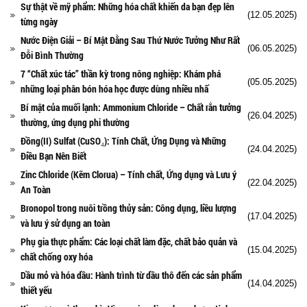
Sự thật về mỹ phẩm: Những hóa chất khiến da bạn đẹp lên
(12.05.2025)
từng ngày
Nước Điện Giải – Bí Mật Đằng Sau Thứ Nước Tưởng Như Rất
(06.05.2025)
Đỗi Bình Thường
7 “Chất xúc tác” thần kỳ trong nông nghiệp: Khám phá
(05.05.2025)
những loại phân bón hóa học được dùng nhiều nhấ
Bí mật của muối lạnh: Ammonium Chloride – Chất rắn tưởng
(26.04.2025)
thường, ứng dụng phi thường
Đồng(II) Sulfat (CuSO₄): Tính Chất, Ứng Dụng và Những
(24.04.2025)
Điều Bạn Nên Biết
Zinc Chloride (Kẽm Clorua) – Tính chất, Ứng dụng và Lưu ý
(22.04.2025)
An Toàn
Bronopol trong nuôi trồng thủy sản: Công dụng, liều lượng
(17.04.2025)
và lưu ý sử dụng an toàn
Phụ gia thực phẩm: Các loại chất làm đặc, chất bảo quản và
(15.04.2025)
chất chống oxy hóa
Dầu mỏ và hóa dầu: Hành trình từ dầu thô đến các sản phẩm
(14.04.2025)
thiết yếu