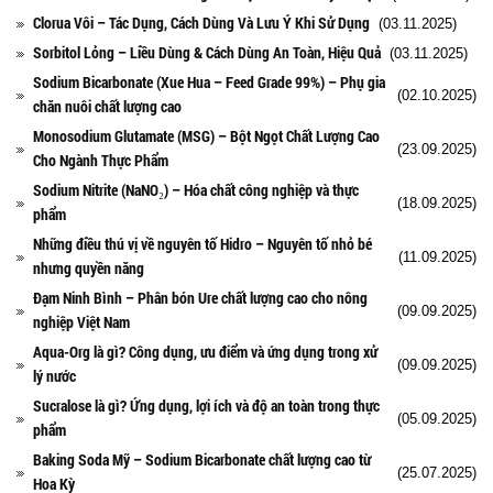
Clorua Vôi – Tác Dụng, Cách Dùng Và Lưu Ý Khi Sử Dụng
(03.11.2025)
Sorbitol Lỏng – Liều Dùng & Cách Dùng An Toàn, Hiệu Quả
(03.11.2025)
Sodium Bicarbonate (Xue Hua – Feed Grade 99%) – Phụ gia
(02.10.2025)
chăn nuôi chất lượng cao
Monosodium Glutamate (MSG) – Bột Ngọt Chất Lượng Cao
(23.09.2025)
Cho Ngành Thực Phẩm
Sodium Nitrite (NaNO₂) – Hóa chất công nghiệp và thực
(18.09.2025)
phẩm
Những điều thú vị về nguyên tố Hidro – Nguyên tố nhỏ bé
(11.09.2025)
nhưng quyền năng
Đạm Ninh Bình – Phân bón Ure chất lượng cao cho nông
(09.09.2025)
nghiệp Việt Nam
Aqua-Org là gì? Công dụng, ưu điểm và ứng dụng trong xử
(09.09.2025)
lý nước
Sucralose là gì? Ứng dụng, lợi ích và độ an toàn trong thực
(05.09.2025)
phẩm
Baking Soda Mỹ – Sodium Bicarbonate chất lượng cao từ
(25.07.2025)
Hoa Kỳ