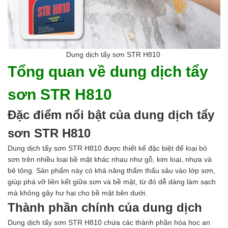
Men vi sinh EM gốc
Bổ sung khoáng chất
Bổ gan và giải độc gan
Phòng và trị bệnh
Bổ sung dinh dưỡng tăng trọng
Dung dịch tẩy sơn STR H810
Hấp thụ khí độc Yucca
Tổng quan về dung dịch tẩy
HÓA CHẤT XỬ LÝ NƯỚC
Xử lý nước hồ bơi
sơn STR H810
Xử lý nước sinh hoạt
Xử lý nước thải
Đặc điểm nổi bật của dung dịch tẩy
Xử lý nước giếng khoan
Xử lý nước khác
sơn STR H810
DUNG MÔI CÔNG NGHIỆP
Dung dịch tẩy sơn STR H810 được thiết kế đặc biệt để loại bỏ
Pha sơn nước
sơn trên nhiều loại bề mặt khác nhau như gỗ, kim loại, nhựa và
Pha sơn epoxy
bê tông. Sản phẩm này có khả năng thẩm thấu sâu vào lớp sơn,
Pha sơn dầu
giúp phá vỡ liên kết giữa sơn và bề mặt, từ đó dễ dàng làm sạch
Pha sơn tĩnh điện
mà không gây hư hại cho bề mặt bên dưới.
Dung môi khác
Thành phần chính của dung dịch
HƯƠNG LIỆU TINH DẦU
HÓA CHẤT CÔNG NGHIỆP
Dung dịch tẩy sơn STR H810 chứa các thành phần hóa học an