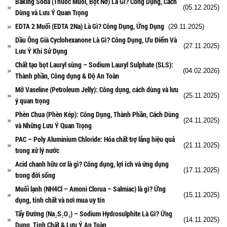
Baking Soda (Thuốc Muối, Bột Nở) Là Gì? Công Dụng, Cách
(05.12.2025)
Dùng và Lưu Ý Quan Trọng
EDTA 2 Muối (EDTA 2Na) Là Gì? Công Dụng, Ứng Dụng
(29.11.2025)
Dầu Ông Già Cyclohexanone Là Gì? Công Dụng, Ưu Điểm Và
(27.11.2025)
Lưu Ý Khi Sử Dụng
Chất tạo bọt Lauryl sùng – Sodium Lauryl Sulphate (SLS):
(04.02.2026)
Thành phần, Công dụng & Độ An Toàn
Mỡ Vaseline (Petroleum Jelly): Công dụng, cách dùng và lưu
(25.11.2025)
ý quan trọng
Phèn Chua (Phèn Kép): Công Dụng, Thành Phần, Cách Dùng
(24.11.2025)
và Những Lưu Ý Quan Trọng
PAC – Poly Aluminium Chloride: Hóa chất trợ lắng hiệu quả
(21.11.2025)
trong xử lý nước
Acid chanh hữu cơ là gì? Công dụng, lợi ích và ứng dụng
(17.11.2025)
trong đời sống
Muối lạnh (NH4Cl – Amoni Clorua – Salmiac) là gì? Ứng
(15.11.2025)
dụng, tính chất và nơi mua uy tín
Tẩy Đường (Na₂S₂O₄) – Sodium Hydrosulphite Là Gì? Ứng
(14.11.2025)
Dụng, Tính Chất & Lưu Ý An Toàn