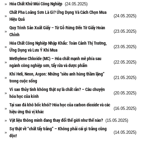
Hóa Chất Khử Mùi Công Nghiệp
(24.05.2025)
Chất Pha Loãng Sơn Là Gì? Ứng Dụng Và Cách Chọn Mua
(24.05.2025)
Hiệu Quả
Quy Trình Sản Xuất Giấy – Từ Gỗ Rừng Đến Tờ Giấy Hoàn
(23.05.2025)
Chỉnh
Hóa Chất Công Nghiệp Nhập Khẩu: Toàn Cảnh Thị Trường,
(23.05.2025)
Ứng Dụng và Lưu Ý Khi Mua
Methylene Chloride (MC) – Hóa chất mạnh mẽ phía sau
(22.05.2025)
ngành công nghiệp sơn, tẩy rửa và dược phẩm
Khí Heli, Neon, Argon: Những “siêu anh hùng thầm lặng”
(21.05.2025)
trong cuộc sống
Vì sao thủy tinh không thật sự là chất rắn? – Câu chuyện
(20.05.2025)
hóa học của kính
Tại sao đá khô bốc khói? Hóa học của carbon dioxide và các
(16.05.2025)
hiệu ứng thú vị khác
Vật liệu thông minh đang thay đổi thế giới như thế nào?
(15.05.2025)
Sự thật về “chất tẩy trắng” – Không phải cái gì trắng cũng
(14.05.2025)
độc!