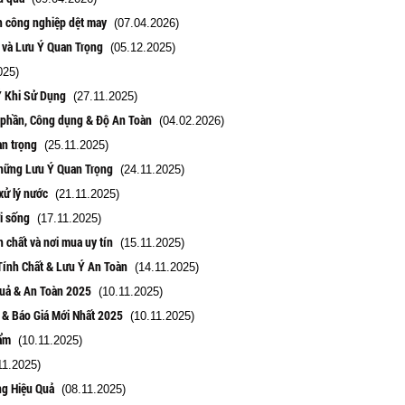
nh công nghiệp dệt may
(07.04.2026)
 và Lưu Ý Quan Trọng
(05.12.2025)
025)
Ý Khi Sử Dụng
(27.11.2025)
h phần, Công dụng & Độ An Toàn
(04.02.2026)
an trọng
(25.11.2025)
hững Lưu Ý Quan Trọng
(24.11.2025)
xử lý nước
(21.11.2025)
i sống
(17.11.2025)
 chất và nơi mua uy tín
(15.11.2025)
Tính Chất & Lưu Ý An Toàn
(14.11.2025)
Quả & An Toàn 2025
(10.11.2025)
g & Báo Giá Mới Nhất 2025
(10.11.2025)
ẩm
(10.11.2025)
1.2025)
ng Hiệu Quả
(08.11.2025)