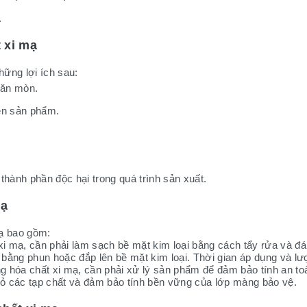
.
t xi mạ
hững lợi ích sau:
 ăn mòn.
ên sản phẩm.
ành phần độc hại trong quá trình sản xuất.
mạ
mạ bao gồm:
xi mạ, cần phải làm sạch bề mặt kim loại bằng cách tẩy rửa và đán
ằng phun hoặc đắp lên bề mặt kim loại. Thời gian áp dụng và lượ
ng hóa chất xi mạ, cần phải xử lý sản phẩm để đảm bảo tính an t
ỏ các tạp chất và đảm bảo tính bền vững của lớp màng bảo vệ.