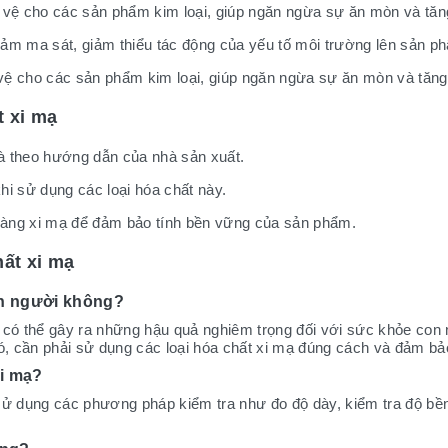
 vệ cho các sản phẩm kim loại, giúp ngăn ngừa sự ăn mòn và tăn
ảm ma sát, giảm thiểu tác động của yếu tố môi trường lên sản p
vệ cho các sản phẩm kim loại, giúp ngăn ngừa sự ăn mòn và tăn
t xi mạ
à theo hướng dẫn của nhà sản xuất.
i sử dụng các loại hóa chất này.
 màng xi mạ để đảm bảo tính bền vững của sản phẩm.
hất xi mạ
on người không?
 có thể gây ra những hậu quả nghiêm trọng đối với sức khỏe con 
đó, cần phải sử dụng các loại hóa chất xi mạ đúng cách và đảm b
xi mạ?
sử dụng các phương pháp kiểm tra như đo độ dày, kiểm tra độ bề