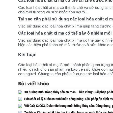
Các loại hóa chất xi mạ có thể tái chế được kh
Các loại hóa chất xi mạ có thể tái chế và sử dụng lại 
cho môi trường và sức khỏe con người.
Tại sao cần phải sử dụng các loại hóa chất xi 
Việc sử dụng các loại hóa chất xi mạ giúp tăng cường
Các loại hóa chất xi mạ có thể gây ô nhiễm mô
Việc sử dụng các loại hóa chất xi mạ có thể gây ô nh
hiện các biện pháp bảo vệ môi trường và sức khỏe co
Kết luận
Các loại hóa chất xi mạ là một thành phần quan trọng 
nhiều lợi ích cho sản phẩm và bảo vệ sức khỏe con n
con người. Chúng ta cần phải sử dụng các loại hóa c
Bài viết khác
Xu hướng nuôi trồng thủy sản an toàn – bền vững: Giải pháp phát
Hóa chất xử lý nước ao nuôi mùa nắng nóng: Giải pháp ổn định mô
Vôi CaO, CaCO3, Dolomite trong nuôi trồng thủy sản: Công dụng, 
Zeolite – Khoáng chất hấp thụ khí độc trong ao nuôi thủy sản hiệ