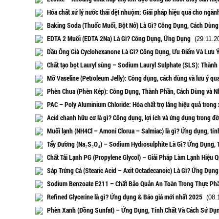
Hóa chất xử lý nước thải dệt nhuộm: Giải pháp hiệu quả cho ngà
Baking Soda (Thuốc Muối, Bột Nở) Là Gì? Công Dụng, Cách Dùng
EDTA 2 Muối (EDTA 2Na) Là Gì? Công Dụng, Ứng Dụng
(29.11.2
Dầu Ông Già Cyclohexanone Là Gì? Công Dụng, Ưu Điểm Và Lưu 
Chất tạo bọt Lauryl sùng – Sodium Lauryl Sulphate (SLS): Thàn
Mỡ Vaseline (Petroleum Jelly): Công dụng, cách dùng và lưu ý qu
Phèn Chua (Phèn Kép): Công Dụng, Thành Phần, Cách Dùng và N
PAC – Poly Aluminium Chloride: Hóa chất trợ lắng hiệu quả trong 
Acid chanh hữu cơ là gì? Công dụng, lợi ích và ứng dụng trong đờ
Muối lạnh (NH4Cl – Amoni Clorua – Salmiac) là gì? Ứng dụng, tính
Tẩy Đường (Na₂S₂O₄) – Sodium Hydrosulphite Là Gì? Ứng Dụng, 
Chất Tải Lạnh PG (Propylene Glycol) – Giải Pháp Làm Lạnh Hiệu 
Sáp Trứng Cá (Stearic Acid – Axit Octadecanoic) Là Gì? Ứng Dụn
Sodium Benzoate E211 – Chất Bảo Quản An Toàn Trong Thực Ph
Refined Glycerine là gì? Ứng dụng & Báo giá mới nhất 2025
(08.1
Phèn Xanh (Đồng Sunfat) – Ứng Dụng, Tính Chất Và Cách Sử Dụ