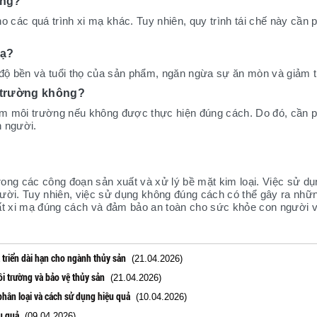
ông?
cho các quá trình xi mạ khác. Tuy nhiên, quy trình tái chế này cầ
mạ?
 độ bền và tuổi thọ của sản phẩm, ngăn ngừa sự ăn mòn và giảm t
i trường không?
iễm môi trường nếu không được thực hiện đúng cách. Do đó, cần p
n người.
trong các công đoạn sản xuất và xử lý bề mặt kim loại. Việc sử dụ
gười. Tuy nhiên, việc sử dụng không đúng cách có thể gây ra nh
hất xi mạ đúng cách và đảm bảo an toàn cho sức khỏe con người 
 triển dài hạn cho ngành thủy sản
(21.04.2026)
i trường và bảo vệ thủy sản
(21.04.2026)
phân loại và cách sử dụng hiệu quả
(10.04.2026)
u quả
(09.04.2026)