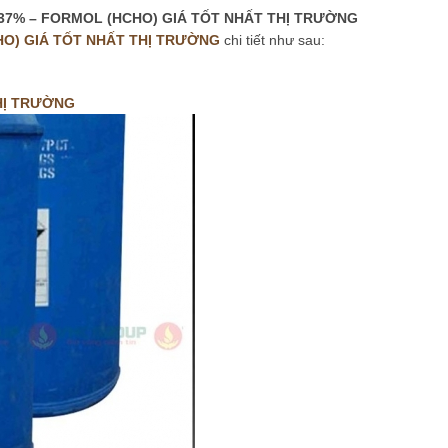
37% – FORMOL (HCHO) GIÁ T
Ố
T NH
Ấ
T TH
Ị
TR
ƯỜ
NG
O) GIÁ T
Ố
T NH
Ấ
T TH
Ị
TR
ƯỜ
NG
chi tiết như sau:
H
Ị
TR
ƯỜ
NG