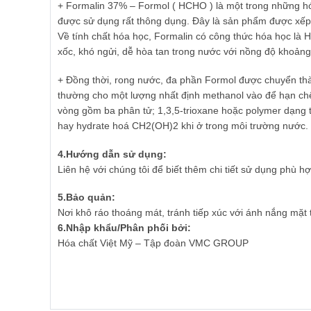
+ Formalin 37% – Formol ( HCHO ) là một trong những hóa
được sử dụng rất thông dụng. Đây là sản phẩm được xếp 
Về tính chất hóa học, Formalin có công thức hóa học là
xốc, khó ngửi, dễ hòa tan trong nước với nồng độ khoản
+ Đồng thời, rong nước, đa phần Formol được chuyển th
thường cho một lượng nhất định methanol vào để hạn ch
vòng gồm ba phân tử; 1,3,5-trioxane hoặc polymer dạng
hay hydrate hoá CH2(OH)2 khi ở trong môi trường nước.
4.H
ướ
ng d
ẫ
n s
ử
d
ụ
ng:
Liên hệ với chúng tôi để biết thêm chi tiết sử dụng phù h
5.B
ả
o qu
ả
n:
Nơi khô ráo thoáng mát, tránh tiếp xúc với ánh nắng mặt t
6.Nh
ậ
p kh
ẩ
u/Phân ph
ố
i b
ở
i:
Hóa chất Việt Mỹ – Tập đoàn VMC GROUP
Giá luôn luôn rẻ và hợp lý nhất