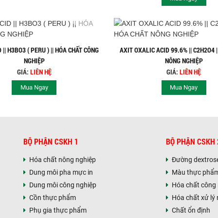
 || H3BO3 ( PERU ) || HÓA CHẤT CÔNG
AXIT OXALIC ACID 99.6% || C2H2O4 
NGHIỆP
NÔNG NGHIỆP
GIÁ:
LIÊN HỆ
GIÁ:
LIÊN HỆ
Mua Ngay
Mua Ngay
BỘ PHẬN CSKH 1
BỘ PHẬN CSKH 
Hóa chất nông nghiệp
Đường dextros
Dung môi pha mực in
Màu thực phẩ
Dung môi công nghiệp
Hóa chất công
Cồn thực phẩm
Hóa chất xử lý
Phụ gia thực phẩm
Chất ổn định