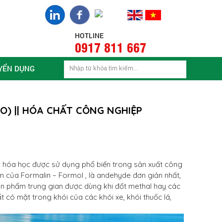
HOTLINE
0917 811 667
YỂN DỤNG
O) || HÓA CHẤT CÔNG NGHIỆP
t hóa học được sử dụng phổ biến trong sản xuất công
m của Formalin – Formol , là andehyde đơn giản nhất,
ản phẩm trung gian được dùng khi đốt methal hay các
 có mặt trong khói của các khói xe, khói thuốc lá,