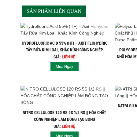
SẢN PHẨM LIÊN QUAN
Dịch vụ bán hàng chuyên nghiệp và
tốt nhất. Giao hàng nhanh nhất
HYDROFLUORIC ACID 55% (HF) – AXIT FLOHYDRIC
TẨY RỬA KIM LOẠI, KHẮC KÍNH CÔNG NGHIỆP
POLYSORBA
NHŨ HÓA M
GIÁ:
LIÊN HỆ
Mua Ngay
Sản phẩm hàng hóa chính hãng, đa
NATRI SILI
dạng phong phú
NITRO CELLULOSE 120 RS 5S 1/2 RS || HÓA CHẤT
CÔNG NGHIỆP LÀM ĐÔNG TẠO BÓNG
GIÁ:
LIÊN HỆ
Mua Ngay