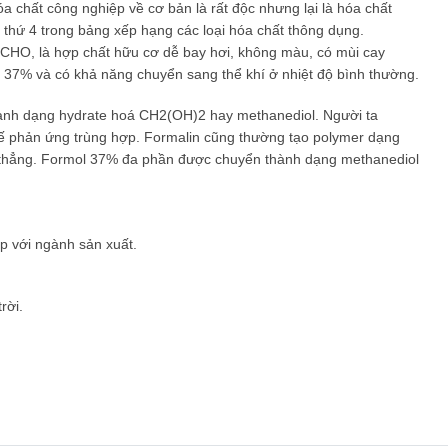
 chất công nghiệp về cơ bản là rất độc nhưng lại là hóa chất
thứ 4 trong bảng xếp hạng các loại hóa chất thông dụng.
 HCHO, là hợp chất hữu cơ dễ bay hơi, không màu, có mùi cay
g 37% và có khả năng chuyển sang thể khí ở nhiệt độ bình thường.
ành dạng hydrate hoá CH2(OH)2 hay methanediol. Người ta
ế phản ứng trùng hợp. Formalin cũng thường tạo polymer dạng
 thẳng. Formol 37% đa phần được chuyển thành dạng methanediol
ợp với ngành sản xuất.
rời.