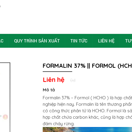
ÁC
QUY TRÌNH SẢN XUẤT
TIN TỨC
LIÊN HỆ
TU
FORMALIN 37% || FORMOL (HCH
Liên hệ
0đ
Mô tả
Formalin 37% – Formol ( HCHO ) là hợp chấ
nghiệp hiện nay. Formalin là tên thương phẩ
có công thức phân tử là HCHO. Formol là s
hợp chất chứa carbon khác, cũng là hợp chất
đám cháy rừng.