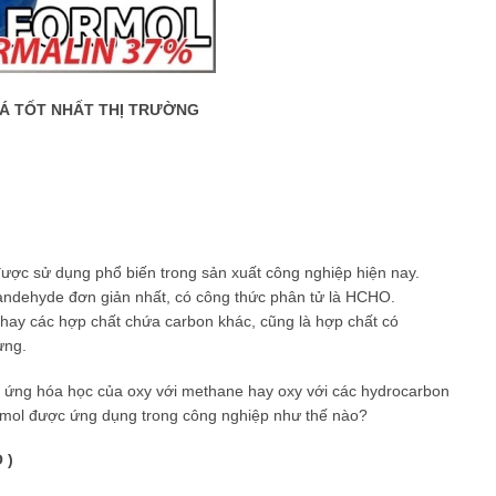
Á T
Ố
T NH
Ấ
T TH
Ị
TR
ƯỜ
NG
ược sử dụng phổ biến trong sản xuất công nghiệp hiện nay.
 andehyde đơn giản nhất, có công thức phân tử là HCHO.
 hay các hợp chất chứa carbon khác, cũng là hợp chất có
ừng.
n ứng hóa học của oxy với methane hay oxy với các hydrocarbon
ormol được ứng dụng trong công nghiệp như thế nào?
 )