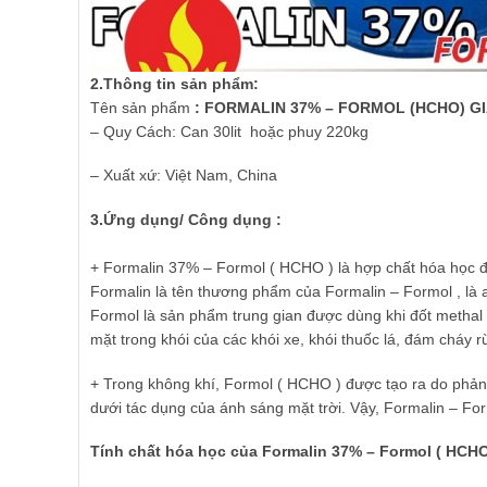
2.Thông tin s
ả
n ph
ẩ
m:
Tên sản phẩm
: FORMALIN 37% – FORMOL (HCHO) GI
– Quy Cách: Can 30lit hoặc phuy 220kg
– Xuất xứ: Việt Nam, China
3.
Ứ
ng d
ụ
ng/ Công d
ụ
ng :
+ Formalin 37% – Formol ( HCHO ) là hợp chất hóa học đ
Formalin là tên thương phẩm của Formalin – Formol , là
Formol là sản phẩm trung gian được dùng khi đốt methal
mặt trong khói của các khói xe, khói thuốc lá, đám cháy r
+ Trong không khí, Formol ( HCHO ) được tạo ra do phả
dưới tác dụng của ánh sáng mặt trời. Vậy, Formalin – F
Tính ch
ấ
t h
ó
a h
ọ
c c
ủ
a Formalin 37%
–
Formol ( HCHO