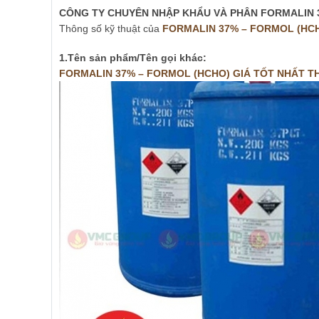
CÔNG TY CHUYÊN NH
Ậ
P KH
Ẩ
U VÀ PHÂN FORMALIN 
Thông số kỹ thuật của
FORMALIN 37% – FORMOL (HCH
1.Tên s
ả
n ph
ẩ
m/T
ê
n g
ọ
i kh
á
c:
FORMALIN 37% – FORMOL (HCHO) GIÁ T
Ố
T NH
Ấ
T T