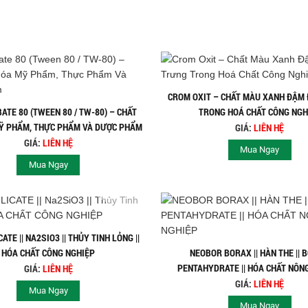
CROM OXIT – CHẤT MÀU XANH ĐẬM
TE 80 (TWEEN 80 / TW-80) – CHẤT
TRONG HOÁ CHẤT CÔNG NGH
Ỹ PHẨM, THỰC PHẨM VÀ DƯỢC PHẨM
GIÁ:
LIÊN HỆ
GIÁ:
LIÊN HỆ
Mua Ngay
Mua Ngay
CATE || NA2SIO3 || THỦY TINH LỎNG ||
HÓA CHẤT CÔNG NGHIỆP
NEOBOR BORAX || HÀN THE || 
PENTAHYDRATE || HÓA CHẤT NÔN
GIÁ:
LIÊN HỆ
GIÁ:
LIÊN HỆ
Mua Ngay
Mua Ngay