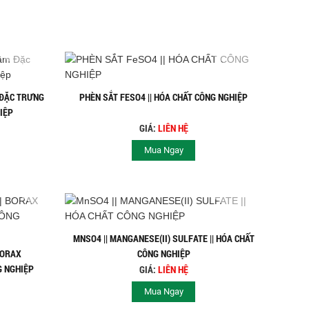
 ĐẶC TRƯNG
PHÈN SẮT FESO4 || HÓA CHẤT CÔNG NGHIỆP
IỆP
GIÁ:
LIÊN HỆ
Mua Ngay
MNSO4 || MANGANESE(II) SULFATE || HÓA CHẤT
BORAX
CÔNG NGHIỆP
G NGHIỆP
GIÁ:
LIÊN HỆ
Mua Ngay