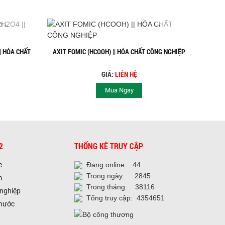
|| HÓA CHẤT
AXIT FOMIC (HCOOH) || HÓA CHẤT CÔNG NGHIỆP
GIÁ:
LIÊN HỆ
Mua Ngay
2
THỐNG KÊ TRUY CẬP
e
Đang online: 44
Trong ngày: 2845
m
Trong tháng: 38116
 nghiệp
Tổng truy cập: 4354651
 nước