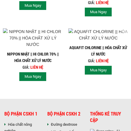
GIÁ:
LIÊN HỆ
Mua Ngay
Mua Ngay
AQUAFIT CHLORINE || HÓA CHẤT XỬ
NIPPON NHẬT || HI CHLOR 70% ||
LÝ NƯỚC
HÓA CHẤT XỬ LÝ NƯỚC
GIÁ:
LIÊN HỆ
GIÁ:
LIÊN HỆ
Mua Ngay
Mua Ngay
BỘ PHẬN CSKH 1
BỘ PHẬN CSKH 2
THỐNG KÊ TRUY
CẬP
Hóa chất nông
Đường dextrose
nghiệp