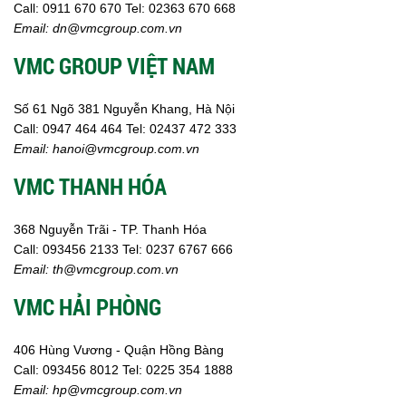
Call:
0911 670 670
Tel:
02
363 670 668
Email:
dn@vmcgroup.com.vn
VMC GROUP VIỆT NAM
Số 61 Ngõ 381 Nguyễn Khang, Hà Nội
Call:
0947 464 464
Tel: 02437 472 333
Email:
hanoi@vmcgroup.com.vn
VMC THANH HÓA
368 Nguyễn Trãi - TP. Thanh Hóa
Call:
093456 2133
Tel: 0237 6767 666
Email:
th@vmcgroup.com.vn
VMC HẢI PHÒNG
406 Hùng Vương - Quận Hồng Bàng
Call:
0
93456 8012
Tel: 0225 354 1888
Email:
hp@vmcgroup.com.vn