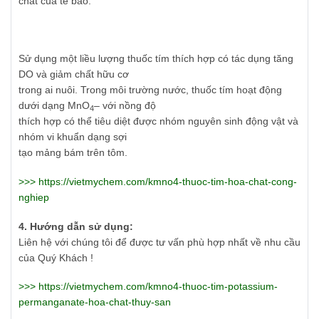
chất của tế bào.
Sử dụng một liều lượng thuốc tím thích hợp có tác dụng tăng
DO và giảm chất hữu cơ
trong ai nuôi. Trong môi trường nước, thuốc tím hoạt động
dưới dạng MnO
– với nồng độ
4
thích hợp có thể tiêu diệt được nhóm nguyên sinh động vật và
nhóm vi khuẩn dạng sợi
tạo mảng bám trên tôm.
>>>
https://vietmychem.com/kmno4-thuoc-tim-hoa-chat-cong-
nghiep
4. Hướng dẫn sử dụng:
Liên hệ với chúng tôi để được tư vấn phù hợp nhất về nhu cầu
của Quý Khách !
>>>
https://vietmychem.com/kmno4-thuoc-tim-potassium-
permanganate-hoa-chat-thuy-san