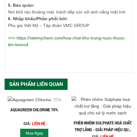
5. Bảo quản:
Nơi khô ráo thoáng mát, tránh tiếp xúc với ánh nắng mặt trời.
6. Nhập khẩu/Phân phối bởi:
Phụ gia Việt Mỹ – Tập đoàn VMC GROUP
>>>
https://vietmychem.com/hoa-chat-khu-trung-nuoc-thuoc-
tim-kmno4
SẢN PHẨM LIÊN QUAN
AQUAGREEN CHLORINE 70%
PHÈN NHÔM SULPHATE HOÁ CHẤT
GIÁ:
LIÊN HỆ
TRỢ LẮNG - GIẢI PHÁP HIỆU QUẢ
Mua Ngay
CHO XỬ LÝ NƯỚC SẠCH
GIÁ:
LIÊN HỆ