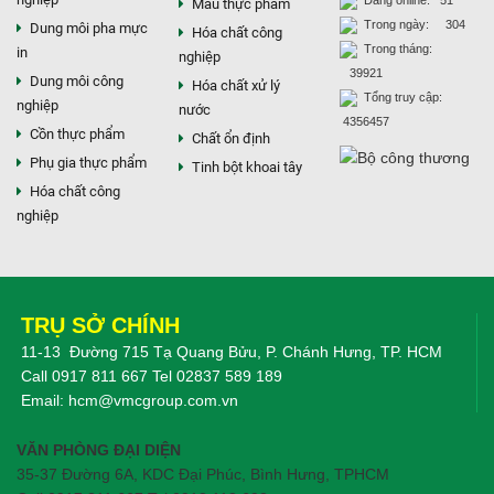
Đang online: 51
Màu thực phẩm
Trong ngày: 304
Dung môi pha mực
Hóa chất công
Trong tháng:
in
nghiệp
39921
Dung môi công
Hóa chất xử lý
Tổng truy cập:
nghiệp
nước
4356457
Cồn thực phẩm
Chất ổn định
Phụ gia thực phẩm
Tinh bột khoai tây
Hóa chất công
nghiệp
TRỤ SỞ CHÍNH
11-13 Đường 715 Tạ Quang Bửu, P. Chánh Hưng, TP. HCM
Call
0917 811 667
Tel
02837 589 189
Email:
hcm@vmcgroup.com.vn
VĂN PHÒNG ĐẠI DIỆN
35-37 Đường 6A, KDC Đại Phúc, Bình Hưng, TPHCM