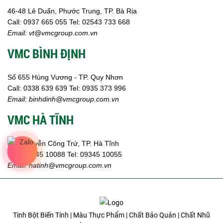
46-48 Lê Duẩn, Phước Trung, TP. Bà Rịa
Call:
0937 665 055
Tel: 02543 733 668
Email:
vt@vmcgroup.com.vn
VMC BÌNH ĐỊNH
Số 655 Hùng Vương - TP. Quy Nhơn
Call:
0338 639 639
Tel: 0935 373 996
Email:
binhdinh@vmcgroup.com.vn
VMC HÀ TĨNH
359 Nguyễn Công Trứ, TP. Hà Tĩnh
Call:
09345 10088
Tel: 09345 10055
Email: hatinh
@vmcgroup.com.vn
Tinh Bột Biến Tính | Màu Thực Phẩm | Chất Bảo Quản | Chất Nhũ