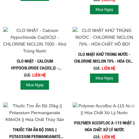
Mua Ngay
CLO NHẬT KHỬ TRÙNG NƯỚC -
CLO NHẬT - CALCIUM
CHLORINE NICLON 70% - HÓA CHẤT
HYPOCHLORIDE CA(OCL)2 -
HỒ BƠI
GIÁ:
LIÊN HỆ
CHLORINE NICLON 7000 - KHỬ
GIÁ:
LIÊN HỆ
Mua Ngay
TRÙNG NƯỚC
Mua Ngay
POLYMER ACCOFLOC A-115 NHẬT ||
THUỐC TÍM ẤN ĐỘ 25KG ||
HÓA CHẤT XỬ LÝ NƯỚC
POTASSIUM PERMANGANATE
GIÁ:
LIÊN HỆ