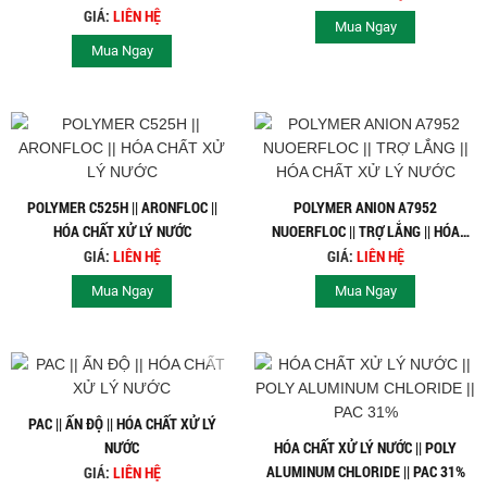
KMNO4 || HÓA CHẤT THỦY SẢN
GIÁ:
LIÊN HỆ
Mua Ngay
Mua Ngay
POLYMER C525H || ARONFLOC ||
POLYMER ANION A7952
HÓA CHẤT XỬ LÝ NƯỚC
NUOERFLOC || TRỢ LẮNG || HÓA
CHẤT XỬ LÝ NƯỚC
GIÁ:
LIÊN HỆ
GIÁ:
LIÊN HỆ
Mua Ngay
Mua Ngay
PAC || ẤN ĐỘ || HÓA CHẤT XỬ LÝ
NƯỚC
HÓA CHẤT XỬ LÝ NƯỚC || POLY
ALUMINUM CHLORIDE || PAC 31%
GIÁ:
LIÊN HỆ