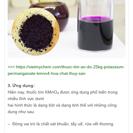
>>>
https://vietmychem.com/thuoc-tim-an-do-25kg-potassium-
permanganate-kmno4-hoa-chat-thuy-san
3. Ứng dụng:
Hiện nay, thuốc tím KMnO
được ứng dụng phổ biến trong
4
nhiều lĩnh vực dưới
hai hình thức là dạng bột và dạng tinh thể với những công
dụng như sau:
– Đóng vai trò là chất sát khuẩn, tẩy uế, rửa vết thương.