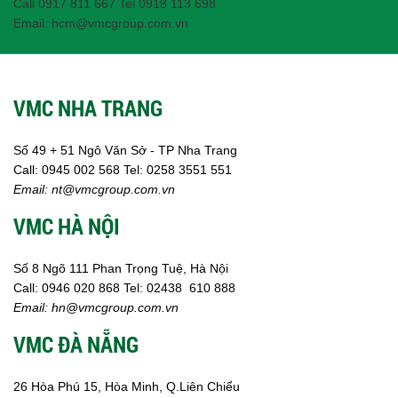
Call 0917 811 667 Tel 0918 113 698
Email: hcm@vmcgroup.com.vn
VMC NHA TRANG
Số 49 + 51 Ngô Văn Sở - TP Nha Trang
Call:
0945 002
568
Tel: 0258 3551 551
Email:
nt@vmcgroup.com.vn
VMC HÀ NỘI
Số 8 Ngõ 111 Phan Trọng Tuệ, Hà Nội
Call:
0946 020 868
Tel:
02438 610 888
Email:
hn@vmcgroup.com.vn
VMC ĐÀ NẴNG
26 Hòa Phú 15, Hòa Minh, Q.Liên Chiểu