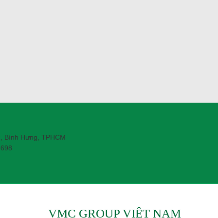
c, Bình Hưng, TPHCM
 698
VMC GROUP VIỆT NAM