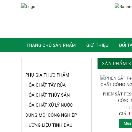
TRANG CHỦ SẢN PHẨM
GIỚI THIỆU
ĐỐI T
SẢN PHẨM K
NHÓM DANH MỤC SẢN PHẨM
PHỤ GIA THỰC PHẨM
HÓA CHẤT TẨY RỬA
PHÈN SẮT FES
HÓA CHẤT THỦY SẢN
CÔNG 
HÓA CHẤT XỬ LÝ NƯỚC
GIÁ:
L
DUNG MÔI CÔNG NGHIỆP
Mua
HƯƠNG LIỆU TINH DẦU