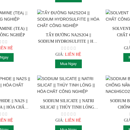
MINE (TEA) ||
SOLVENT 
CÔNG NGHIỆP
TẨY ĐƯỜNG NA2S2O4 ||
CHẤT 
SODIUM HYDROSULFITE || HÓA
CHẤT CÔNG NGHIỆP
IÊN HỆ
GI
GIÁ:
LIÊN HỆ
 Ngay
Mua Ngay
IDE || NA2S ||
SODIUM SILICATE || NATRI
SODIUM B
A || HÓA CHẤT
SILICAT || THỦY TINH LỎNG ||
CHỐNG
NGHIỆP
HÓA CHẤT CÔNG NGHIỆP
N
IÊN HỆ
GIÁ:
LIÊN HỆ
GI
 Ngay
Mua Ngay