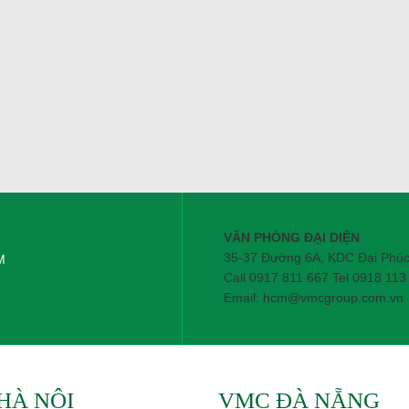
VĂN PHÒNG ĐẠI DIỆN
35-37 Đường 6A, KDC Đại Phú
M
Call 0917 811 667 Tel 0918 113
Email: hcm@vmcgroup.com.vn
HÀ NỘI
VMC ĐÀ NẴNG