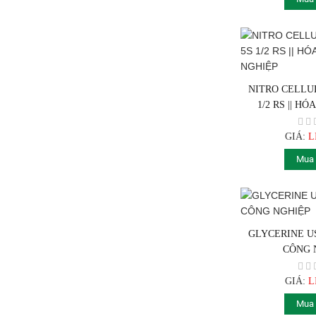
NITRO CELLUL
1/2 RS || H
Sản phẩm hàng hóa chính hãng, đa
NG
dạng phong phú
GIÁ:
L
Mua
GLYCERINE US
CÔNG 
Sản Phẩm hàng hóa chính hãng, đa
GIÁ:
L
dạng phong phú
Mua