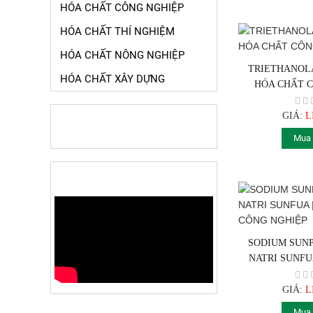
HÓA CHẤT CÔNG NGHIỆP
HÓA CHẤT THÍ NGHIỆM
HÓA CHẤT NÔNG NGHIỆP
TRIETHANOLA
HÓA CHẤT XÂY DỰNG
HÓA CHẤT 
GIÁ:
L
TIN TỨC NỔI BẬT
Mua
Giá luôn luôn rẻ và hợp lý nhất
VIDEO CLIP
SODIUM SUNPH
Dịch vụ bán hàng chuyên nghiệp và
NATRI SUNFU
tốt nhất. Giao hàng nhanh nhất
CÔNG 
GIÁ:
L
Mua