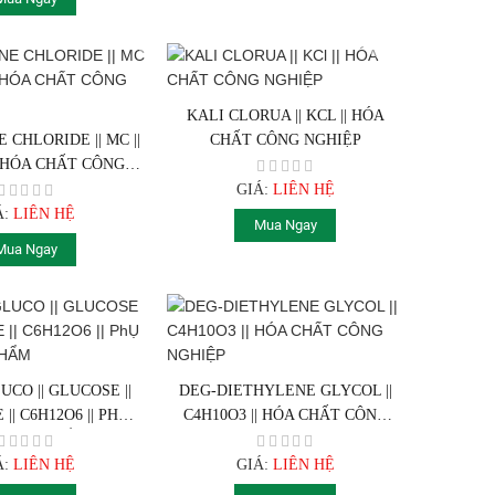
KALI CLORUA || KCL || HÓA
CHLORIDE || MC ||
CHẤT CÔNG NGHIỆP
| HÓA CHẤT CÔNG
NGHIỆP
GIÁ:
LIÊN HỆ
Á:
LIÊN HỆ
Mua Ngay
Mua Ngay
CO || GLUCOSE ||
DEG-DIETHYLENE GLYCOL ||
|| C6H12O6 || PHỤ
C4H10O3 || HÓA CHẤT CÔNG
 THỰC PHẨM
NGHIỆP
Á:
LIÊN HỆ
GIÁ:
LIÊN HỆ