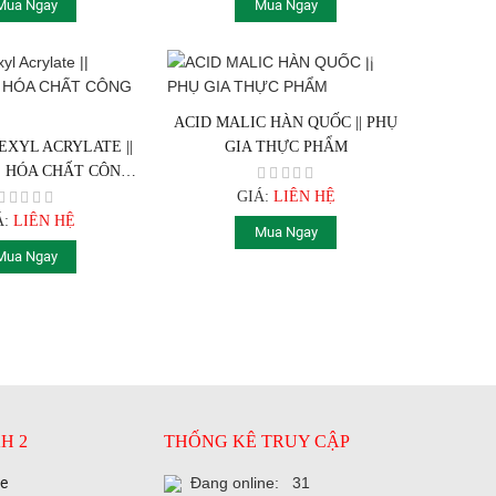
Mua Ngay
Mua Ngay
ACID MALIC HÀN QUỐC || PHỤ
EXYL ACRYLATE ||
GIA THỰC PHẨM
|| HÓA CHẤT CÔNG
NGHIỆP
GIÁ:
LIÊN HỆ
Á:
LIÊN HỆ
Mua Ngay
Mua Ngay
H 2
THỐNG KÊ TRUY CẬP
se
Đang online: 31