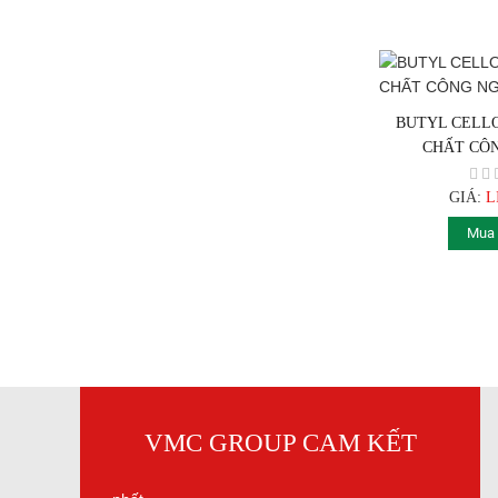
BUTYL CELLO
CHẤT CÔ
Giá luôn luôn rẻ và hợp lý nhất
GIÁ:
L
Mua
Dịch vụ bán hàng chuyên nghiệp và
tốt nhất. Giao hàng nhanh nhất
VMC GROUP CAM KẾT