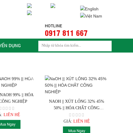
HOTLINE
0917 811 667
YỂN DỤNG
NAOH 99% || HÓA
CÔNG NGHIỆP
NAOH || XÚT LỎNG 32% 45%
50% || HÓA CHẤT CÔNG
NGHIỆP
Á:
LIÊN HỆ
GIÁ:
LIÊN HỆ
Mua Ngay
Mua Ngay