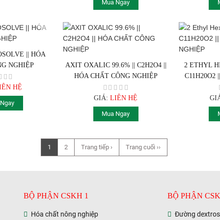
Mua Ngay
SOLVE || HÓA
NG NGHIỆP
AXIT OXALIC 99.6% || C2H2O4 ||
2 ETHYL H
HÓA CHẤT CÔNG NGHIỆP
C11H20O2 
IÊN HỆ
GIÁ:
LIÊN HỆ
GI
 Ngay
Mua Ngay
1
2
Trang tiếp ›
Trang cuối ››
BỘ PHẬN CSKH 1
BỘ PHẬN CSK
Hóa chất nông nghiệp
Đường dextro