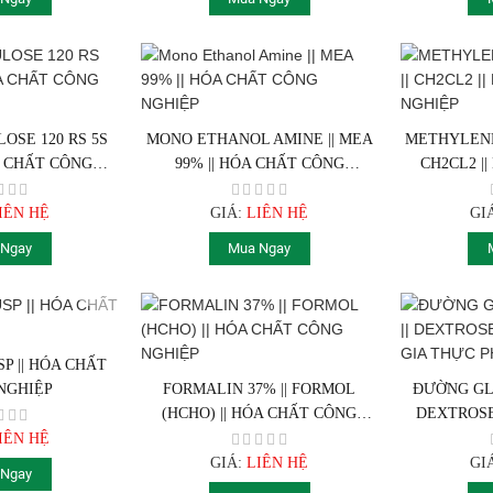
OSE 120 RS 5S
MONO ETHANOL AMINE || MEA
METHYLENE 
ÓA CHẤT CÔNG
99% || HÓA CHẤT CÔNG
CH2CL2 |
HIỆP
NGHIỆP
IÊN HỆ
GIÁ:
LIÊN HỆ
GI
 Ngay
Mua Ngay
P || HÓA CHẤT
NGHIỆP
FORMALIN 37% || FORMOL
ĐƯỜNG GLU
(HCHO) || HÓA CHẤT CÔNG
DEXTROSE 
NGHIỆP
GIA
IÊN HỆ
GIÁ:
LIÊN HỆ
GI
 Ngay