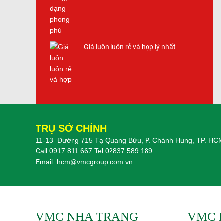
Giá luôn luôn rẻ và hợp lý nhất
Dịch vụ bán hàng chuyên nghiệp và
tốt nhất. Giao hàng nhanh nhất
TRỤ SỞ CHÍNH
11-13 Đường 715 Tạ Quang Bửu, P. Chánh Hưng, TP. HC
Call
0917 811 667
Tel
02837 589 189
Email:
hcm@vmcgroup.com.vn
VMC NHA TRANG
VMC 