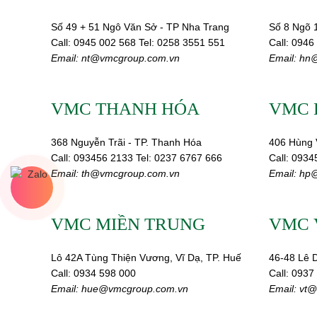
Số 49 + 51 Ngô Văn Sở - TP Nha Trang
Số 8 Ngõ 
Call:
0945 002
568
Tel: 0258 3551 551
Call:
0946
Email:
nt@vmcgroup.com.vn
Email:
hn@
VMC THANH HÓA
VMC 
368 Nguyễn Trãi - TP. Thanh Hóa
406 Hùng 
Call:
093456 2133
Tel: 0237 6767 666
Call:
0
934
Email:
th@vmcgroup.com.vn
Email:
hp@
VMC MIỀN TRUNG
VMC 
Lô 42A Tùng Thiện Vương, Vĩ Dạ, TP. Huế
46-48 Lê D
Call:
0934 598 000
Call:
0937
Email:
hue@vmcgroup.com.vn
Email:
vt@