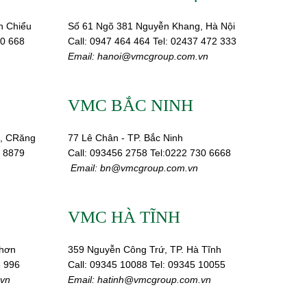
n Chiểu
Số 61 Ngõ 381 Nguyễn Khang, Hà Nội
0 668
Call:
0947 464 464
Tel: 02437 472 333
Email:
hanoi@vmcgroup.com.vn
VMC BẮC NINH
, CRăng
77 Lê Chân - TP. Bắc Ninh
6 8879
Call:
093456 2758
Tel:0222 730 6668
Email:
bn@vmcgroup.com.vn
VMC HÀ TĨNH
Nhơn
359 Nguyễn Công Trứ, TP. Hà Tĩnh
3 996
Call:
09345 10088
Tel: 09345 10055
vn
Email: hatinh
@vmcgroup.com.vn