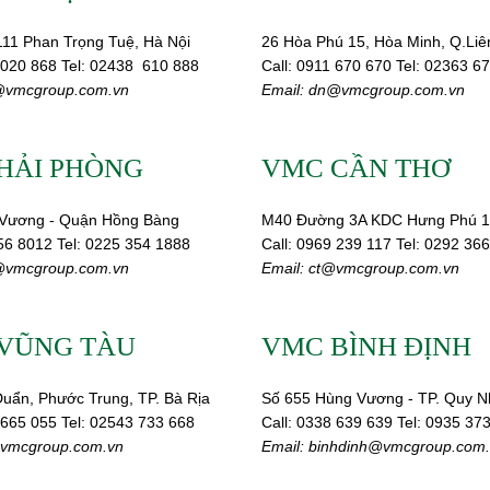
111 Phan Trọng Tuệ, Hà Nội
26 Hòa Phú 15, Hòa Minh, Q.Liê
 020 868
Tel:
02438 610 888
Call:
0911 670 670
Tel:
02
363 67
vmcgroup.com.vn
Email:
dn@vmcgroup.com.vn
HẢI PHÒNG
VMC CẦN THƠ
Vương - Quận Hồng Bàng
M40 Đường 3A KDC Hưng Phú 1
56 8012
Tel: 0225 354 1888
Call:
0969 239 117
Tel: 0292 36
vmcgroup.com.vn
Email:
ct@vmcgroup.com.vn
VŨNG TÀU
VMC BÌNH ĐỊNH
uẩn, Phước Trung, TP. Bà Rịa
Số 655 Hùng Vương - TP. Quy 
 665 055
Tel: 02543 733 668
Call:
0338 639 639
Tel: 0935 37
vmcgroup.com.vn
Email:
binhdinh@vmcgroup.com.