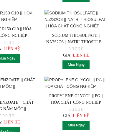
R150 C10 || HÓA
CÔNG NGHIỆP
SODIUM THIOSULFATE ||
NA2S2O3 || NATRI THIOSULFAT
|| HÓA CHẤT CÔNG NGHIỆP
Á:
LIÊN HỆ
GIÁ:
LIÊN HỆ
Mua Ngay
Mua Ngay
PROPYLENE GLYCOL || PG ||
ENZOATE || CHẤT
HÓA CHẤT CÔNG NGHIỆP
 NẤM MỐC ||
AC6H5CO2
GIÁ:
LIÊN HỆ
Á:
LIÊN HỆ
Mua Ngay
Mua Ngay