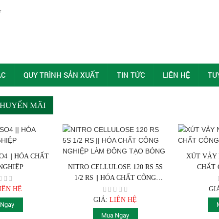
ÁC
QUY TRÌNH SẢN XUẤT
TIN TỨC
LIÊN HỆ
TU
HUYẾN MÃI
O4 || HÓA CHẤT
XÚT VẢY 
NGHIỆP
NITRO CELLULOSE 120 RS 5S
CHẤT 
1/2 RS || HÓA CHẤT CÔNG
NGHIỆP LÀM ĐÔNG TẠO BÓNG
IÊN HỆ
GI
GIÁ:
LIÊN HỆ
 Ngay
Mua Ngay