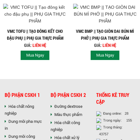
VMC TOFU || TẠO ĐÔNG KẾT CHO
VMC BMP || TẠO GIÒN DAI BÚN MÌ
ĐẬU PHỤ || PHỤ GIA THỰC PHẨM
PHỞ || PHỤ GIA THỰC PHẨM
GIÁ:
LIÊN HỆ
GIÁ:
LIÊN HỆ
Mua Ngay
Mua Ngay
BỘ PHẬN CSKH 1
BỘ PHẬN CSKH 2
THỐNG KÊ TRUY
CẬP
Hóa chất nông
Đường dextrose
nghiệp
Đang online: 28
Màu thực phẩm
Trong ngày: 155
Dung môi pha mực
Hóa chất công
Trong tháng:
in
nghiệp
43757
Dung môi công
Hóa chất xử lý