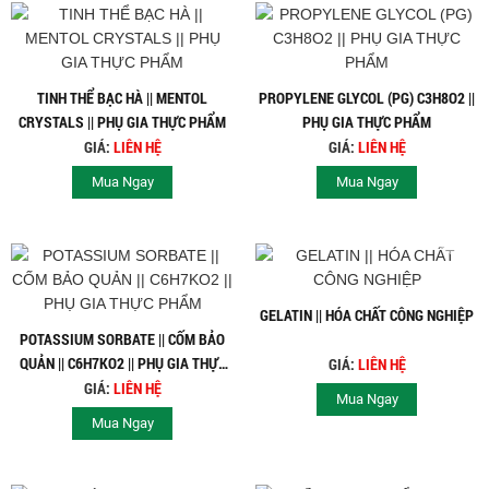
TINH THỂ BẠC HÀ || MENTOL
PROPYLENE GLYCOL (PG) C3H8O2 ||
CRYSTALS || PHỤ GIA THỰC PHẨM
PHỤ GIA THỰC PHẨM
GIÁ:
LIÊN HỆ
GIÁ:
LIÊN HỆ
Mua Ngay
Mua Ngay
GELATIN || HÓA CHẤT CÔNG NGHIỆP
POTASSIUM SORBATE || CỐM BẢO
QUẢN || C6H7KO2 || PHỤ GIA THỰC
GIÁ:
LIÊN HỆ
PHẨM
GIÁ:
LIÊN HỆ
Mua Ngay
Mua Ngay