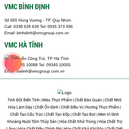
VMC BÌNH ĐỊNH
Số 655 Hùng Vương - TP. Quy Nhơn
Call:
0338 639 639
Tel: 0935 373 996
Email:
binhdinh@vmcgroup.com.vn
VMC HÀ TĨNH
359 Nguyễn Công Trứ, TP. Hà Tĩnh
Call:
09345 10088
Tel: 09345 10055
Email: hatinh
@vmcgroup.com.vn
Tinh Bột Biến Tính | Màu Thực Phẩm | Chất Bảo Quản | Chất Nhũ
Hóa Làm Dày | Chất Ổn Định | Chất Điều Vị | Hương Thực Phẩm |
Chất Tạo Cấu Trúc | Chất Tạo Xốp | Chất Tạo Bọt | Men Vi Sinh
Khoáng Nuôi Tôm Thủy Sản | Hóa Chất Khử Trùng | Hóa Chất Trợ
Lắng | Hóa Chất Điều Chỉnh PH | Hóa Chất Khử Khí Độc | Chất Diệt