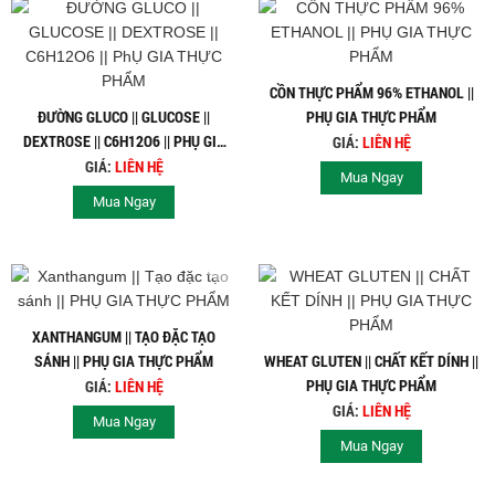
CỒN THỰC PHẨM 96% ETHANOL ||
ĐƯỜNG GLUCO || GLUCOSE ||
PHỤ GIA THỰC PHẨM
DEXTROSE || C6H12O6 || PHỤ GIA
GIÁ:
LIÊN HỆ
THỰC PHẨM
GIÁ:
LIÊN HỆ
Mua Ngay
Mua Ngay
XANTHANGUM || TẠO ĐẶC TẠO
SÁNH || PHỤ GIA THỰC PHẨM
WHEAT GLUTEN || CHẤT KẾT DÍNH ||
PHỤ GIA THỰC PHẨM
GIÁ:
LIÊN HỆ
GIÁ:
LIÊN HỆ
Mua Ngay
Mua Ngay