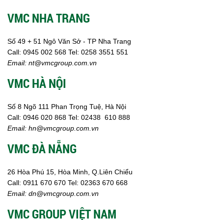
VMC NHA TRANG
Số 49 + 51 Ngô Văn Sở - TP Nha Trang
Call:
0945 002
568
Tel: 0258 3551 551
Email:
nt@vmcgroup.com.vn
VMC HÀ NỘI
Số 8 Ngõ 111 Phan Trọng Tuệ, Hà Nội
Call:
0946 020 868
Tel:
02438 610 888
Email:
hn@vmcgroup.com.vn
VMC ĐÀ NẴNG
26 Hòa Phú 15, Hòa Minh, Q.Liên Chiểu
Call:
0911 670 670
Tel:
02
363 670 668
Email:
dn@vmcgroup.com.vn
VMC GROUP VIỆT NAM