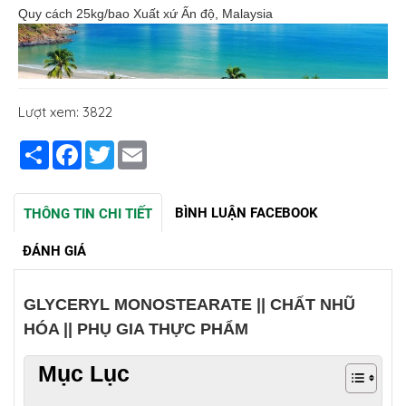
Quy cách 25kg/bao Xuất xứ Ấn độ, Malaysia
Lượt xem: 3822
Share
Facebook
Twitter
Email
BÌNH LUẬN FACEBOOK
THÔNG TIN CHI TIẾT
ĐÁNH GIÁ
GLYCERYL MONOSTEARATE || CHẤT NHŨ
HÓA || PHỤ GIA THỰC PHẨM
Mục Lục