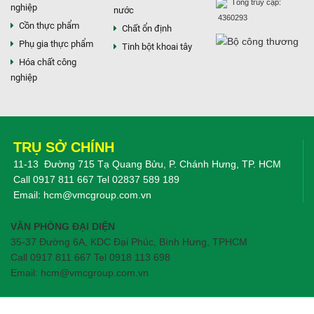
Tổng truy cập:
nghiệp
nước
4360293
Cồn thực phẩm
Chất ổn định
Phụ gia thực phẩm
Tinh bột khoai tây
Hóa chất công
nghiệp
TRỤ SỞ CHÍNH
11-13 Đường 715 Tạ Quang Bửu, P. Chánh Hưng, TP. HCM
Call
0917 811 667
Tel
02837 589 189
Email:
hcm@vmcgroup.com.vn
VĂN PHÒNG ĐẠI DIỆN
35-37 Đường 6A, KDC Đại Phúc, Bình Hưng, TPHCM
Call 0917 811 667 Tel 0918 113 698
Email: hcm@vmcgroup.com.vn