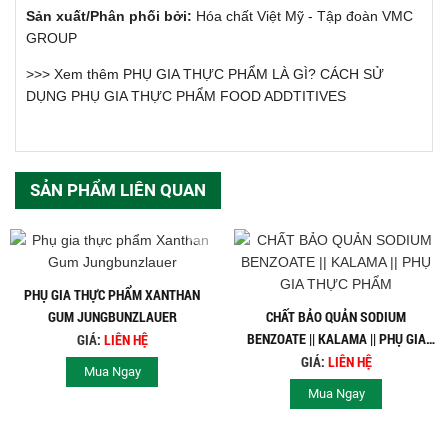
Sản xuất/Phân phối bởi:
Hóa chất Việt Mỹ - Tập đoàn VMC
GROUP
>>> Xem thêm
PHỤ GIA THỰC PHẨM LÀ GÌ? CÁCH SỬ
DỤNG PHỤ GIA THỰC PHẨM FOOD ADDTITIVES
SẢN PHẨM LIÊN QUAN
PHỤ GIA THỰC PHẨM XANTHAN
GUM JUNGBUNZLAUER
CHẤT BẢO QUẢN SODIUM
BENZOATE || KALAMA || PHỤ GIA
GIÁ:
LIÊN HỆ
THỰC PHẨM
GIÁ:
LIÊN HỆ
Mua Ngay
Mua Ngay