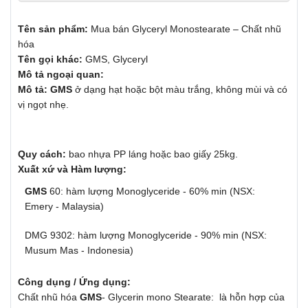
Tên sản phẩm:
Mua bán Glyceryl Monostearate – Chất nhũ
hóa
Tên gọi khác:
GMS, Glyceryl
Mô tả ngoại quan:
Mô tả:
GMS
ở dạng hạt hoặc bột màu trắng, không mùi và có
vị ngọt nhẹ.
Quy cách:
bao nhựa PP láng hoặc bao giấy 25kg.
Xuất xứ và Hàm lượng:
GMS
60: hàm lượng Monoglyceride - 60% min (NSX:
Emery - Malaysia)
DMG 9302: hàm lượng Monoglyceride - 90% min (NSX:
Musum Mas - Indonesia)
Công dụng / Ứng dụng:
Chất nhũ hóa
GMS
- Glycerin mono Stearate: là hỗn hợp của